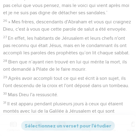
pas celui que vous pensez, mais le voici qui vient après moi
et je ne suis pas digne de détacher ses sandales.’
26
» Mes frères, descendants d'Abraham et vous qui craignez
Dieu, c'est à vous que cette parole de salut a été envoyée.
27
En effet, les habitants de Jérusalem et leurs chefs n'ont
pas reconnu qui était Jésus, mais en le condamnant ils ont
accompli les paroles des prophètes qu’on lit chaque sabbat.
28
Bien que n’ayant rien trouvé en lui qui mérite la mort, ils
ont demandé à Pilate de le faire mourir.
29
Après avoir accompli tout ce qui est écrit à son sujet, ils
l'ont descendu de la croix et l'ont déposé dans un tombeau.
30
Mais Dieu l'a ressuscité.
31
Il est apparu pendant plusieurs jours à ceux qui étaient
montés avec lui de la Galilée à Jérusalem et qui sont
[maintenant] ses témoins auprès du peuple.
32
» Et nous, nous vous annonçons cette bonne nouvelle : la
Contenus
Versions
Commentaires
Strong
Dictionnaire
promesse faite à nos ancêtres,