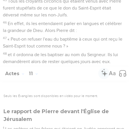
Tous les croyants circoncis qui étaient venus avec Pierre
furent stupéfaits de ce que le don du Saint-Esprit était
déversé même sur les non-Juifs.
46
En effet, ils les entendaient parler en langues et célébrer
la grandeur de Dieu. Alors Pierre dit :
47
« Peut-on refuser l'eau du baptême à ceux qui ont reçu le
Saint-Esprit tout comme nous ? »
48
et il ordonna de les baptiser au nom du Seigneur. Ils lui
demandèrent alors de rester quelques jours avec eux.
Actes
11
Seuls les Évangiles sont disponibles en vidéo pour le moment.
Le rapport de Pierre devant l'Église de
Jérusalem
1
Les apôtres et les frères qui étaient en Judée apprirent que