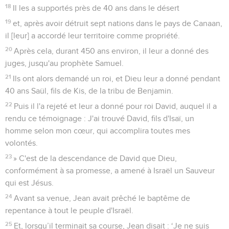
18
Il les a supportés près de 40 ans dans le désert
19
et, après avoir détruit sept nations dans le pays de Canaan,
il [leur] a accordé leur territoire comme propriété.
20
Après cela, durant 450 ans environ, il leur a donné des
juges, jusqu'au prophète Samuel.
21
Ils ont alors demandé un roi, et Dieu leur a donné pendant
40 ans Saül, fils de Kis, de la tribu de Benjamin.
22
Puis il l'a rejeté et leur a donné pour roi David, auquel il a
rendu ce témoignage : J'ai trouvé David, fils d'Isaï, un
homme selon mon cœur, qui accomplira toutes mes
volontés.
23
» C'est de la descendance de David que Dieu,
conformément à sa promesse, a amené à Israël un Sauveur
qui est Jésus.
24
Avant sa venue, Jean avait prêché le baptême de
repentance à tout le peuple d'Israël.
25
Et, lorsqu’il terminait sa course, Jean disait : ‘Je ne suis