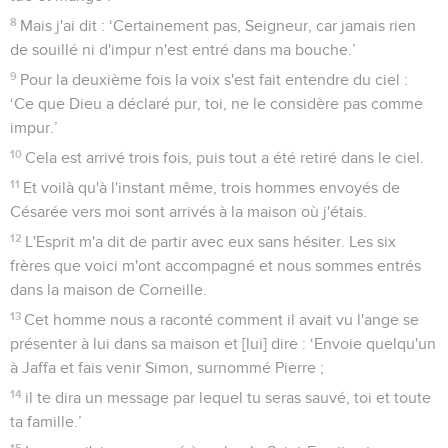
8
Mais j'ai dit : ‘Certainement pas, Seigneur, car jamais rien
de souillé ni d'impur n'est entré dans ma bouche.’
9
Pour la deuxième fois la voix s'est fait entendre du ciel :
‘Ce que Dieu a déclaré pur, toi, ne le considère pas comme
impur.’
10
Cela est arrivé trois fois, puis tout a été retiré dans le ciel.
11
Et voilà qu'à l'instant même, trois hommes envoyés de
Césarée vers moi sont arrivés à la maison où j'étais.
12
L'Esprit m'a dit de partir avec eux sans hésiter. Les six
frères que voici m'ont accompagné et nous sommes entrés
dans la maison de Corneille.
13
Cet homme nous a raconté comment il avait vu l'ange se
présenter à lui dans sa maison et [lui] dire : ‘Envoie quelqu'un
à Jaffa et fais venir Simon, surnommé Pierre ;
14
il te dira un message par lequel tu seras sauvé, toi et toute
ta famille.’
15