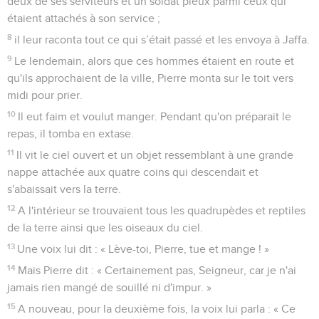
deux de ses serviteurs et un soldat pieux parmi ceux qui
étaient attachés à son service ;
8
il leur raconta tout ce qui s’était passé et les envoya à Jaffa.
9
Le lendemain, alors que ces hommes étaient en route et
qu'ils approchaient de la ville, Pierre monta sur le toit vers
midi pour prier.
10
Il eut faim et voulut manger. Pendant qu'on préparait le
repas, il tomba en extase.
11
Il vit le ciel ouvert et un objet ressemblant à une grande
nappe attachée aux quatre coins qui descendait et
s'abaissait vers la terre.
12
A l'intérieur se trouvaient tous les quadrupèdes et reptiles
de la terre ainsi que les oiseaux du ciel.
13
Une voix lui dit : « Lève-toi, Pierre, tue et mange ! »
14
Mais Pierre dit : « Certainement pas, Seigneur, car je n'ai
jamais rien mangé de souillé ni d'impur. »
15
A nouveau, pour la deuxième fois, la voix lui parla : « Ce