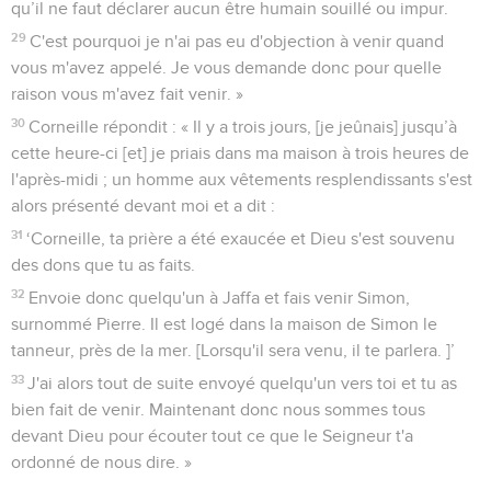
qu’il ne faut déclarer aucun être humain souillé ou impur.
29
C'est pourquoi je n'ai pas eu d'objection à venir quand
vous m'avez appelé. Je vous demande donc pour quelle
raison vous m'avez fait venir. »
30
Corneille répondit : « Il y a trois jours, [je jeûnais] jusqu’à
cette heure-ci [et] je priais dans ma maison à trois heures de
l'après-midi ; un homme aux vêtements resplendissants s'est
alors présenté devant moi et a dit :
31
‘Corneille, ta prière a été exaucée et Dieu s'est souvenu
des dons que tu as faits.
32
Envoie donc quelqu'un à Jaffa et fais venir Simon,
surnommé Pierre. Il est logé dans la maison de Simon le
tanneur, près de la mer. [Lorsqu'il sera venu, il te parlera. ]’
33
J'ai alors tout de suite envoyé quelqu'un vers toi et tu as
bien fait de venir. Maintenant donc nous sommes tous
devant Dieu pour écouter tout ce que le Seigneur t'a
ordonné de nous dire. »