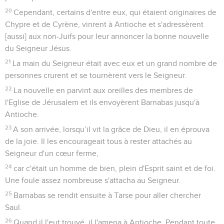
20
Cependant, certains d'entre eux, qui étaient originaires de
Chypre et de Cyrène, vinrent à Antioche et s'adressèrent
[aussi] aux non-Juifs pour leur annoncer la bonne nouvelle
du Seigneur Jésus.
21
La main du Seigneur était avec eux et un grand nombre de
personnes crurent et se tournèrent vers le Seigneur.
22
La nouvelle en parvint aux oreilles des membres de
l'Eglise de Jérusalem et ils envoyèrent Barnabas jusqu'à
Antioche.
23
A son arrivée, lorsqu’il vit la grâce de Dieu, il en éprouva
de la joie. Il les encourageait tous à rester attachés au
Seigneur d'un cœur ferme,
24
car c'était un homme de bien, plein d'Esprit saint et de foi.
Une foule assez nombreuse s'attacha au Seigneur.
25
Barnabas se rendit ensuite à Tarse pour aller chercher
Saul.
26
Quand il l'eut trouvé, il l'amena à Antioche. Pendant toute