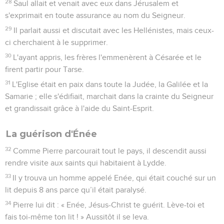
28
Saul allait et venait avec eux dans Jérusalem et
s'exprimait en toute assurance au nom du Seigneur.
29
Il parlait aussi et discutait avec les Hellénistes, mais ceux-
ci cherchaient à le supprimer.
30
L'ayant appris, les frères l'emmenèrent à Césarée et le
firent partir pour Tarse.
31
L'Eglise était en paix dans toute la Judée, la Galilée et la
Samarie ; elle s'édifiait, marchait dans la crainte du Seigneur
et grandissait grâce à l'aide du Saint-Esprit.
La guérison d'Énée
32
Comme Pierre parcourait tout le pays, il descendit aussi
rendre visite aux saints qui habitaient à Lydde.
33
Il y trouva un homme appelé Enée, qui était couché sur un
lit depuis 8 ans parce qu’il était paralysé.
34
Pierre lui dit : « Enée, Jésus-Christ te guérit. Lève-toi et
fais toi-même ton lit ! » Aussitôt il se leva.