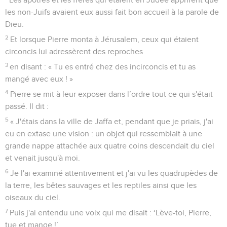
les non-Juifs avaient eux aussi fait bon accueil à la parole de
Dieu.
2
Et lorsque Pierre monta à Jérusalem, ceux qui étaient
circoncis lui adressèrent des reproches
3
en disant : « Tu es entré chez des incirconcis et tu as
mangé avec eux ! »
4
Pierre se mit à leur exposer dans l’ordre tout ce qui s'était
passé. Il dit :
5
« J'étais dans la ville de Jaffa et, pendant que je priais, j'ai
eu en extase une vision : un objet qui ressemblait à une
grande nappe attachée aux quatre coins descendait du ciel
et venait jusqu'à moi.
6
Je l'ai examiné attentivement et j'ai vu les quadrupèdes de
la terre, les bêtes sauvages et les reptiles ainsi que les
oiseaux du ciel.
7
Puis j'ai entendu une voix qui me disait : ‘Lève-toi, Pierre,
tue et mange !’