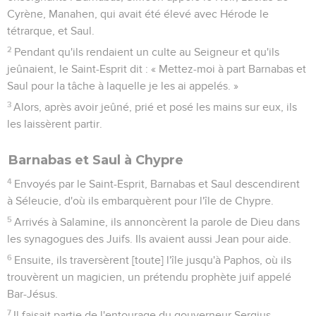
Cyrène, Manahen, qui avait été élevé avec Hérode le
tétrarque, et Saul.
2
Pendant qu'ils rendaient un culte au Seigneur et qu'ils
jeûnaient, le Saint-Esprit dit : « Mettez-moi à part Barnabas et
Saul pour la tâche à laquelle je les ai appelés. »
3
Alors, après avoir jeûné, prié et posé les mains sur eux, ils
les laissèrent partir.
Barnabas et Saul à Chypre
4
Envoyés par le Saint-Esprit, Barnabas et Saul descendirent
à Séleucie, d'où ils embarquèrent pour l'île de Chypre.
5
Arrivés à Salamine, ils annoncèrent la parole de Dieu dans
les synagogues des Juifs. Ils avaient aussi Jean pour aide.
6
Ensuite, ils traversèrent [toute] l'île jusqu'à Paphos, où ils
trouvèrent un magicien, un prétendu prophète juif appelé
Bar-Jésus.
7
Il faisait partie de l'entourage du gouverneur Sergius