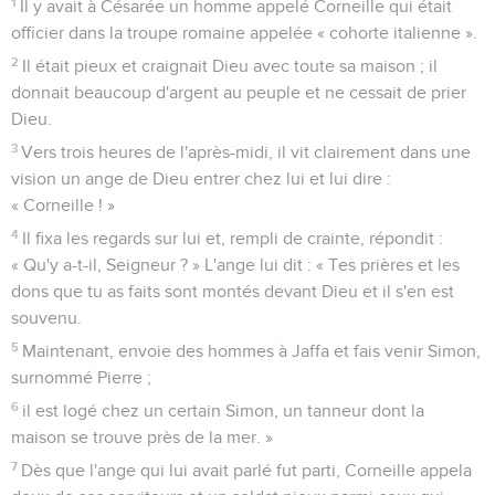
1
Il y avait à Césarée un homme appelé Corneille qui était
officier dans la troupe romaine appelée « cohorte italienne ».
2
Il était pieux et craignait Dieu avec toute sa maison ; il
donnait beaucoup d'argent au peuple et ne cessait de prier
Dieu.
3
Vers trois heures de l'après-midi, il vit clairement dans une
vision un ange de Dieu entrer chez lui et lui dire :
« Corneille ! »
4
Il fixa les regards sur lui et, rempli de crainte, répondit :
« Qu'y a-t-il, Seigneur ? » L'ange lui dit : « Tes prières et les
dons que tu as faits sont montés devant Dieu et il s'en est
souvenu.
5
Maintenant, envoie des hommes à Jaffa et fais venir Simon,
surnommé Pierre ;
6
il est logé chez un certain Simon, un tanneur dont la
maison se trouve près de la mer. »
7
Dès que l'ange qui lui avait parlé fut parti, Corneille appela