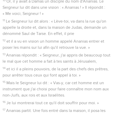
10
Or, il y avait à Damas un disciple du nom d'Ananias. Le
Seigneur lui dit dans une vision : « Ananias ! » Il répondit :
« Me voici, Seigneur ! »
11
Le Seigneur lui dit alors : « Lève-toi, va dans la rue qu'on
appelle la droite et, dans la maison de Judas, demande un
dénommé Saul de Tarse. En effet, il prie
12
et il a vu en vision un homme appelé Ananias entrer et
poser les mains sur lui afin qu'il retrouve la vue. »
13
Ananias répondit : « Seigneur, j'ai appris de beaucoup tout
le mal que cet homme a fait à tes saints à Jérusalem,
14
et ici il a pleins pouvoirs, de la part des chefs des prêtres,
pour arrêter tous ceux qui font appel à toi. »
15
Mais le Seigneur lui dit : « Vas-y, car cet homme est un
instrument que j'ai choisi pour faire connaître mon nom aux
non-Juifs, aux rois et aux Israélites.
16
Je lui montrerai tout ce qu'il doit souffrir pour moi. »
17
Ananias partit. Une fois entré dans la maison, il posa les