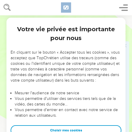
conduit comme une brebis à l'abattoir et, pareil à un agneau
muet devant celui qui le tond, il n'ouvre pas la bouche.
33
Dans son humiliation, la justice lui a été refusée. Et sa
Segond 21
génération, qui en parlera ? En effet, sa vie a été supprimée
Votre vie privée est importante
Actes
8
de la terre.
pour nous
34
L'eunuque dit à Philippe : « Je t'en prie, à propos de qui le
prophète dit-il cela ? Est-ce à propos de lui-même ou de
En cliquant sur le bouton « Accepter tous les cookies », vous
quelqu'un d'autre ? »
acceptez que TopChrétien utilise des traceurs (comme des
35
cookies ou l'identifiant unique de votre compte utilisateur) et
Alors Philippe prit la parole et, en partant de ce texte de
traite vos données à caractère personnel (comme vos
l'Ecriture, il lui annonça la bonne nouvelle de Jésus.
données de navigation et les informations renseignées dans
36
Comme ils continuaient leur chemin, ils arrivèrent à un
votre compte utilisateur) dans les buts suivants :
point d'eau. L'eunuque dit : « Voici de l'eau. Qu'est-ce qui
Mesurer l'audience de notre service
empêche que je sois baptisé ? »
Vous permettre d'utiliser des services tiers tels que de la
37
[Philippe dit : « Si tu crois de tout ton cœur, cela est
vidéo, des cartes du monde…
Vous permettre d'entrer en contact avec notre service de
possible. » L'eunuque répondit : « Je crois que Jésus-Christ
relation aux utilisateurs.
est le Fils de Dieu. » ]
38
Il fit arrêter le char. Philippe et l'eunuque descendirent
Choisir mes cookies