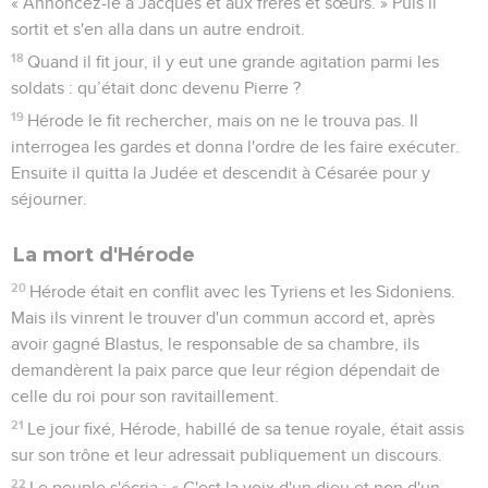
« Annoncez-le à Jacques et aux frères et sœurs. » Puis il
sortit et s'en alla dans un autre endroit.
18
Quand il fit jour, il y eut une grande agitation parmi les
soldats : qu’était donc devenu Pierre ?
19
Hérode le fit rechercher, mais on ne le trouva pas. Il
interrogea les gardes et donna l'ordre de les faire exécuter.
Ensuite il quitta la Judée et descendit à Césarée pour y
séjourner.
La mort d'Hérode
20
Hérode était en conflit avec les Tyriens et les Sidoniens.
Mais ils vinrent le trouver d'un commun accord et, après
avoir gagné Blastus, le responsable de sa chambre, ils
demandèrent la paix parce que leur région dépendait de
celle du roi pour son ravitaillement.
21
Le jour fixé, Hérode, habillé de sa tenue royale, était assis
sur son trône et leur adressait publiquement un discours.
22
Le peuple s'écria : « C'est la voix d'un dieu et non d'un