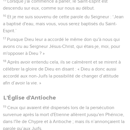
Lorsque j'ai commencé à parler, le Saint-Esprit est
descendu sur eux, comme sur nous au début.
16
Et je me suis souvenu de cette parole du Seigneur : ‘Jean
a baptisé d'eau, mais vous, vous serez baptisés du Saint-
Esprit.’
17
Puisque Dieu leur a accordé le même don qu'à nous qui
avons cru au Seigneur Jésus-Christ, qui étais-je, moi, pour
m'opposer à Dieu ? »
18
Après avoir entendu cela, ils se calmèrent et se mirent à
célébrer la gloire de Dieu en disant : « Dieu a donc aussi
accordé aux non-Juifs la possibilité de changer d’attitude
afin d’avoir la vie. »
L'Église d'Antioche
19
Ceux qui avaient été dispersés lors de la persécution
survenue après la mort d'Etienne allèrent jusqu'en Phénicie,
dans l'île de Chypre et à Antioche ; mais ils n’annonçaient la
parole qu’aux Juifs.