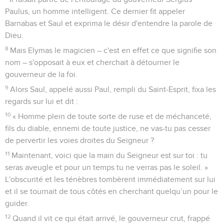
Paulus, un homme intelligent. Ce dernier fit appeler
Barnabas et Saul et exprima le désir d'entendre la parole de
Dieu.
8
Mais Elymas le magicien – c'est en effet ce que signifie son
nom – s'opposait à eux et cherchait à détourner le
gouverneur de la foi.
9
Alors Saul, appelé aussi Paul, rempli du Saint-Esprit, fixa les
regards sur lui et dit :
10
« Homme plein de toute sorte de ruse et de méchanceté,
fils du diable, ennemi de toute justice, ne vas-tu pas cesser
de pervertir les voies droites du Seigneur ?
11
Maintenant, voici que la main du Seigneur est sur toi : tu
seras aveugle et pour un temps tu ne verras pas le soleil. »
L'obscurité et les ténèbres tombèrent immédiatement sur lui
et il se tournait de tous côtés en cherchant quelqu’un pour le
guider.
12
Quand il vit ce qui était arrivé, le gouverneur crut, frappé