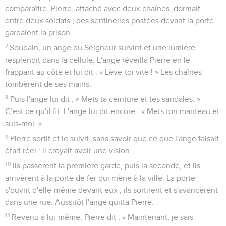
comparaître, Pierre, attaché avec deux chaînes, dormait
entre deux soldats ; des sentinelles postées devant la porte
gardaient la prison.
7
Soudain, un ange du Seigneur survint et une lumière
resplendit dans la cellule. L'ange réveilla Pierre en le
frappant au côté et lui dit : « Lève-toi vite ! » Les chaînes
tombèrent de ses mains.
8
Puis l'ange lui dit : « Mets ta ceinture et tes sandales. »
C’est ce qu’il fit. L'ange lui dit encore : « Mets ton manteau et
suis-moi. »
9
Pierre sortit et le suivit, sans savoir que ce que l'ange faisait
était réel : il croyait avoir une vision.
10
Ils passèrent la première garde, puis la seconde, et ils
arrivèrent à la porte de fer qui mène à la ville. La porte
s'ouvrit d'elle-même devant eux ; ils sortirent et s'avancèrent
dans une rue. Aussitôt l'ange quitta Pierre.
11
Revenu à lui-même, Pierre dit : « Maintenant, je sais