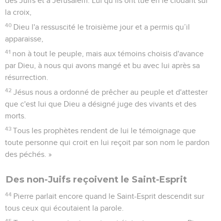
des Juifs et à Jérusalem. Lui qu’ils ont tué en le clouant sur
la croix,
40
Dieu l'a ressuscité le troisième jour et a permis qu’il
apparaisse,
41
non à tout le peuple, mais aux témoins choisis d'avance
par Dieu, à nous qui avons mangé et bu avec lui après sa
résurrection.
42
Jésus nous a ordonné de prêcher au peuple et d'attester
que c'est lui que Dieu a désigné juge des vivants et des
morts.
43
Tous les prophètes rendent de lui le témoignage que
toute personne qui croit en lui reçoit par son nom le pardon
des péchés. »
Des non-Juifs reçoivent le Saint-Esprit
44
Pierre parlait encore quand le Saint-Esprit descendit sur
tous ceux qui écoutaient la parole.
45