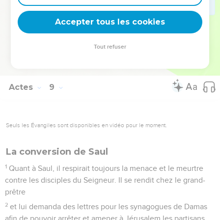
tous les deux dans l'eau et Philippe baptisa l'eunuque.
39
Quand ils furent sortis de l'eau, l'Esprit du Seigneur enleva
Accepter tous les cookies
Philippe et l'eunuque ne le vit plus. Il poursuivit sa route tout
joyeux.
Tout refuser
40
Philippe se retrouva dans Azot, puis il alla jusqu'à Césarée
en évangélisant toutes les villes par lesquelles il passait.
Actes
9
Seuls les Évangiles sont disponibles en vidéo pour le moment.
La conversion de Saul
1
Quant à Saul, il respirait toujours la menace et le meurtre
contre les disciples du Seigneur. Il se rendit chez le grand-
prêtre
2
et lui demanda des lettres pour les synagogues de Damas
afin de pouvoir arrêter et amener à Jérusalem les partisans