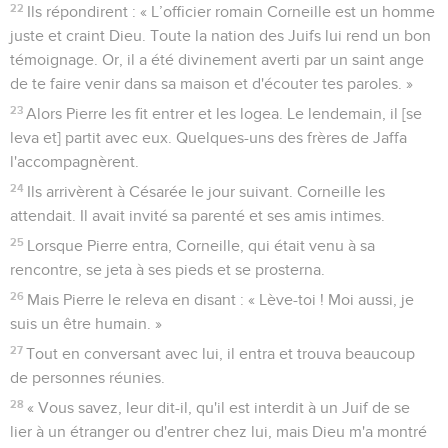
22
Ils répondirent : « L’officier romain Corneille est un homme
juste et craint Dieu. Toute la nation des Juifs lui rend un bon
témoignage. Or, il a été divinement averti par un saint ange
de te faire venir dans sa maison et d'écouter tes paroles. »
23
Alors Pierre les fit entrer et les logea. Le lendemain, il [se
leva et] partit avec eux. Quelques-uns des frères de Jaffa
l'accompagnèrent.
24
Ils arrivèrent à Césarée le jour suivant. Corneille les
attendait. Il avait invité sa parenté et ses amis intimes.
25
Lorsque Pierre entra, Corneille, qui était venu à sa
rencontre, se jeta à ses pieds et se prosterna.
26
Mais Pierre le releva en disant : « Lève-toi ! Moi aussi, je
suis un être humain. »
27
Tout en conversant avec lui, il entra et trouva beaucoup
de personnes réunies.
28
« Vous savez, leur dit-il, qu'il est interdit à un Juif de se
lier à un étranger ou d'entrer chez lui, mais Dieu m'a montré