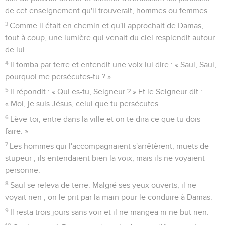
de cet enseignement qu'il trouverait, hommes ou femmes.
3
Comme il était en chemin et qu'il approchait de Damas,
tout à coup, une lumière qui venait du ciel resplendit autour
de lui.
4
Il tomba par terre et entendit une voix lui dire : « Saul, Saul,
pourquoi me persécutes-tu ? »
5
Il répondit : « Qui es-tu, Seigneur ? » Et le Seigneur dit :
« Moi, je suis Jésus, celui que tu persécutes.
6
Lève-toi, entre dans la ville et on te dira ce que tu dois
faire. »
7
Les hommes qui l'accompagnaient s'arrêtèrent, muets de
stupeur ; ils entendaient bien la voix, mais ils ne voyaient
personne.
8
Saul se releva de terre. Malgré ses yeux ouverts, il ne
voyait rien ; on le prit par la main pour le conduire à Damas.
9
Il resta trois jours sans voir et il ne mangea ni ne but rien.