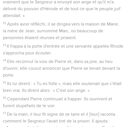
vraiment que le Seigneur a envoyé son ange et qu'il m'a
délivré du pouvoir d'Hérode et de tout ce que le peuple juif
attendait. »
12
Après avoir réfléchi, il se dirigea vers la maison de Marie,
la mère de Jean, surnommé Marc, où beaucoup de
personnes étaient réunies et priaient.
13
Il frappa à la porte d'entrée et une servante appelée Rhode
s'approcha pour écouter.
14
Elle reconnut la voix de Pierre et, dans sa joie, au lieu
d'ouvrir, elle courut annoncer que Pierre se tenait devant la
porte.
15
Ils lui dirent : « Tu es folle », mais elle soutenait que c'était
bien vrai. Ils dirent alors : « C'est son ange. »
16
Cependant Pierre continuait à frapper. Ils ouvrirent et
furent stupéfaits de le voir.
17
De la main, il leur fit signe de se taire et il [leur] raconta
comment le Seigneur l'avait tiré de la prison. Il ajouta :