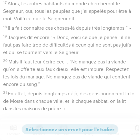
17
Alors, les autres habitants du monde chercheront le
Seigneur, oui, tous les peuples que j’ai appelés pour être à
moi. Voilà ce que le Seigneur dit.
18
Il a fait connaître ces choses-là depuis très longtemps.” »
19
Jacques dit encore : « Donc, voici ce que je pense : il ne
faut pas faire trop de difficultés à ceux qui ne sont pas juifs
et qui se tournent vers le Seigneur.
20
Mais il faut leur écrire ceci : “Ne mangez pas la viande
qu’on a offerte aux faux dieux, elle est impure. Respectez
les lois du mariage. Ne mangez pas de viande qui contient
encore du sang.”
21
En effet, depuis longtemps déjà, des gens annoncent la loi
de Moïse dans chaque ville, et, à chaque sabbat, on la lit
dans les maisons de prière. »
La lettre envoyée aux croyants non juifs
Contenus
Versions
Commentaires
Strong
Dictionnaire