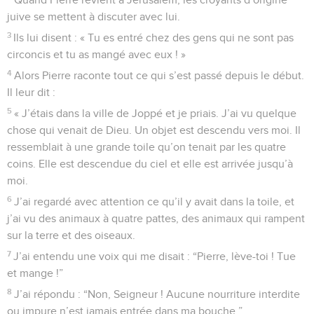
juive se mettent à discuter avec lui.
3
Ils lui disent : « Tu es entré chez des gens qui ne sont pas
circoncis et tu as mangé avec eux ! »
4
Alors Pierre raconte tout ce qui s’est passé depuis le début.
Il leur dit :
5
« J’étais dans la ville de Joppé et je priais. J’ai vu quelque
chose qui venait de Dieu. Un objet est descendu vers moi. Il
ressemblait à une grande toile qu’on tenait par les quatre
coins. Elle est descendue du ciel et elle est arrivée jusqu’à
moi.
6
J’ai regardé avec attention ce qu’il y avait dans la toile, et
j’ai vu des animaux à quatre pattes, des animaux qui rampent
sur la terre et des oiseaux.
7
J’ai entendu une voix qui me disait : “Pierre, lève-toi ! Tue
et mange !”
8
J’ai répondu : “Non, Seigneur ! Aucune nourriture interdite
ou impure n’est jamais entrée dans ma bouche.”