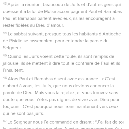
43
Après la réunion, beaucoup de Juifs et d’autres gens qui
obéissent à la loi de Moïse accompagnent Paul et Barnabas.
Paul et Barnabas parlent avec eux, ils les encouragent à
rester fidèles au Dieu d’amour.
44
Le sabbat suivant, presque tous les habitants d’Antioche
de Pisidie se rassemblent pour entendre la parole du
Seigneur.
45
Quand les Juifs voient cette foule, ils sont remplis de
jalousie, ils se mettent à dire tout le contraire de Paul et ils
l’insultent.
46
Alors Paul et Barnabas disent avec assurance : « C’est
d’abord à vous, les Juifs, que nous devions annoncer la
parole de Dieu. Mais vous la rejetez, et vous trouvez sans
doute que vous n’êtes pas dignes de vivre avec Dieu pour
toujours ! C’est pourquoi nous irons maintenant vers ceux
qui ne sont pas juifs.
47
Le Seigneur nous l’a commandé en disant : “J’ai fait de toi
la lumière des autres peuples. Ainsi tu annonceras jusqu’au