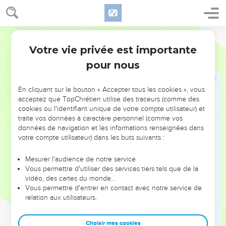
Dieu a choisi pour juger les vivants et les morts.
43
Tous les prophètes ont parlé de lui en disant : “Toute
Parole de Vie
personne qui croit en Jésus reçoit par son nom le pardon des
Votre vie privée est importante
péchés.” »
Actes
10
pour nous
Des non-Juifs reçoivent le Saint-Esprit
En cliquant sur le bouton « Accepter tous les cookies », vous
44
Pendant que Pierre parle encore, l’Esprit Saint descend
acceptez que TopChrétien utilise des traceurs (comme des
sur tous ceux qui écoutent la parole de Dieu.
cookies ou l'identifiant unique de votre compte utilisateur) et
traite vos données à caractère personnel (comme vos
45
Les croyants d’origine juive qui sont venus avec Pierre
données de navigation et les informations renseignées dans
sont très étonnés. En effet, Dieu donne largement l’Esprit
votre compte utilisateur) dans les buts suivants :
Saint même à ceux qui ne sont pas juifs !
46
Les croyants entendent ces gens parler en langues
Mesurer l'audience de notre service
Vous permettre d'utiliser des services tiers tels que de la
inconnues et chanter la grandeur de Dieu. Alors Pierre dit :
vidéo, des cartes du monde…
47
« Maintenant, ces gens ont reçu l’Esprit Saint comme
Vous permettre d'entrer en contact avec notre service de
relation aux utilisateurs.
nous. On ne peut donc pas les empêcher d’être baptisés
dans l’eau. »
Choisir mes cookies
48
Et Pierre commande de les baptiser au nom de Jésus-