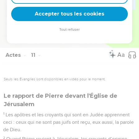
Christ. Alors tous lui demandent de rester quelques jours
Accepter tous les cookies
avec eux.
© Société biblique française – Bibli’O, 2000, avec autorisation. Pour vous procurer
Tout refuser
une Bible imprimée, rendez-vous sur www.editionsbiblio.fr
Actes
11
Seuls les Évangiles sont disponibles en vidéo pour le moment.
Le rapport de Pierre devant l'Église de
Jérusalem
1
Les apôtres et les croyants qui sont en Judée apprennent
ceci : ceux qui ne sont pas juifs ont reçu, eux aussi, la parole
de Dieu.
2
Quand Pierre revient à Jérusalem, les croyants d’origine