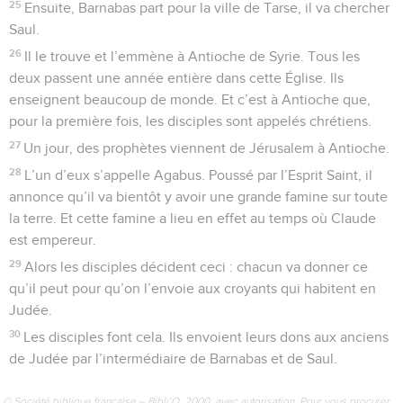
25
Ensuite, Barnabas part pour la ville de Tarse, il va chercher
Saul.
26
Il le trouve et l’emmène à Antioche de Syrie. Tous les
deux passent une année entière dans cette Église. Ils
enseignent beaucoup de monde. Et c’est à Antioche que,
pour la première fois, les disciples sont appelés chrétiens.
27
Un jour, des prophètes viennent de Jérusalem à Antioche.
28
L’un d’eux s’appelle Agabus. Poussé par l’Esprit Saint, il
annonce qu’il va bientôt y avoir une grande famine sur toute
la terre. Et cette famine a lieu en effet au temps où Claude
est empereur.
29
Alors les disciples décident ceci : chacun va donner ce
qu’il peut pour qu’on l’envoie aux croyants qui habitent en
Judée.
30
Les disciples font cela. Ils envoient leurs dons aux anciens
de Judée par l’intermédiaire de Barnabas et de Saul.
© Société biblique française – Bibli’O, 2000, avec autorisation. Pour vous procurer