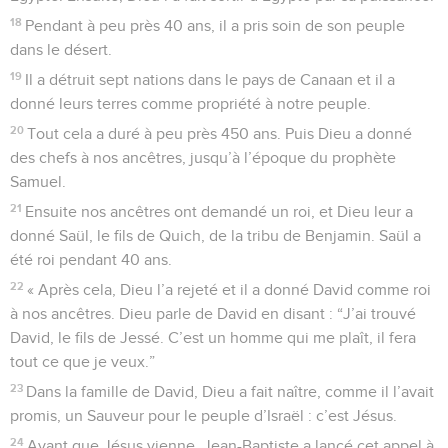
18
Pendant à peu près 40 ans, il a pris soin de son peuple
dans le désert.
19
Il a détruit sept nations dans le pays de Canaan et il a
donné leurs terres comme propriété à notre peuple.
20
Tout cela a duré à peu près 450 ans. Puis Dieu a donné
des chefs à nos ancêtres, jusqu’à l’époque du prophète
Samuel.
21
Ensuite nos ancêtres ont demandé un roi, et Dieu leur a
donné Saül, le fils de Quich, de la tribu de Benjamin. Saül a
été roi pendant 40 ans.
22
« Après cela, Dieu l’a rejeté et il a donné David comme roi
à nos ancêtres. Dieu parle de David en disant : “J’ai trouvé
David, le fils de Jessé. C’est un homme qui me plaît, il fera
tout ce que je veux.”
23
Dans la famille de David, Dieu a fait naître, comme il l’avait
promis, un Sauveur pour le peuple d’Israël : c’est Jésus.
24
Avant que Jésus vienne, Jean-Baptiste a lancé cet appel à