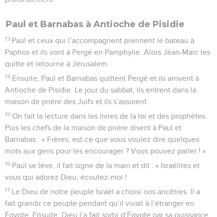
Paul et Barnabas à Antioche de Pisidie
13
Paul et ceux qui l’accompagnent prennent le bateau à
Paphos et ils vont à Pergé en Pamphylie. Alors Jean-Marc les
quitte et retourne à Jérusalem.
14
Ensuite, Paul et Barnabas quittent Pergé et ils arrivent à
Antioche de Pisidie. Le jour du sabbat, ils entrent dans la
maison de prière des Juifs et ils s’assoient.
15
On fait la lecture dans les livres de la loi et des prophètes.
Puis les chefs de la maison de prière disent à Paul et
Barnabas : « Frères, est-ce que vous voulez dire quelques
mots aux gens pour les encourager ? Vous pouvez parler ! »
16
Paul se lève, il fait signe de la main et dit : « Israélites et
vous qui adorez Dieu, écoutez-moi !
17
Le Dieu de notre peuple Israël a choisi nos ancêtres. Il a
fait grandir ce peuple pendant qu’il vivait à l’étranger en
Égypte. Ensuite, Dieu l’a fait sortir d’Égypte par sa puissance.