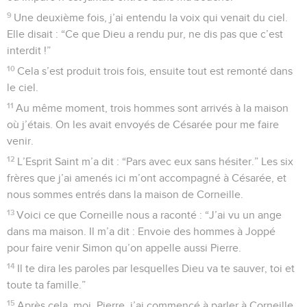
9
Une deuxième fois, j’ai entendu la voix qui venait du ciel.
Elle disait : “Ce que Dieu a rendu pur, ne dis pas que c’est
interdit !”
10
Cela s’est produit trois fois, ensuite tout est remonté dans
le ciel.
11
Au même moment, trois hommes sont arrivés à la maison
où j’étais. On les avait envoyés de Césarée pour me faire
venir.
12
L’Esprit Saint m’a dit : “Pars avec eux sans hésiter.” Les six
frères que j’ai amenés ici m’ont accompagné à Césarée, et
nous sommes entrés dans la maison de Corneille.
13
Voici ce que Corneille nous a raconté : “J’ai vu un ange
dans ma maison. Il m’a dit : Envoie des hommes à Joppé
pour faire venir Simon qu’on appelle aussi Pierre.
14
Il te dira les paroles par lesquelles Dieu va te sauver, toi et
toute ta famille.”
15
Après cela, moi, Pierre, j’ai commencé à parler à Corneille