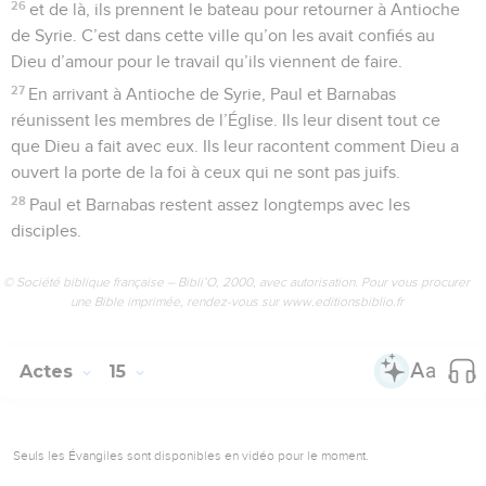
26
et de là, ils prennent le bateau pour retourner à Antioche
de Syrie. C’est dans cette ville qu’on les avait confiés au
Dieu d’amour pour le travail qu’ils viennent de faire.
27
En arrivant à Antioche de Syrie, Paul et Barnabas
réunissent les membres de l’Église. Ils leur disent tout ce
que Dieu a fait avec eux. Ils leur racontent comment Dieu a
ouvert la porte de la foi à ceux qui ne sont pas juifs.
28
Paul et Barnabas restent assez longtemps avec les
disciples.
© Société biblique française – Bibli’O, 2000, avec autorisation. Pour vous procurer
une Bible imprimée, rendez-vous sur www.editionsbiblio.fr
Actes
15
Seuls les Évangiles sont disponibles en vidéo pour le moment.