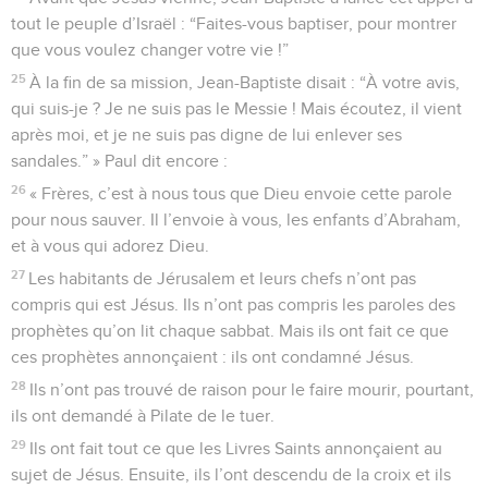
tout le peuple d’Israël : “Faites-vous baptiser, pour montrer
que vous voulez changer votre vie !”
25
À la fin de sa mission, Jean-Baptiste disait : “À votre avis,
qui suis-je ? Je ne suis pas le Messie ! Mais écoutez, il vient
après moi, et je ne suis pas digne de lui enlever ses
sandales.” » Paul dit encore :
26
« Frères, c’est à nous tous que Dieu envoie cette parole
pour nous sauver. Il l’envoie à vous, les enfants d’Abraham,
et à vous qui adorez Dieu.
27
Les habitants de Jérusalem et leurs chefs n’ont pas
compris qui est Jésus. Ils n’ont pas compris les paroles des
prophètes qu’on lit chaque sabbat. Mais ils ont fait ce que
ces prophètes annonçaient : ils ont condamné Jésus.
28
Ils n’ont pas trouvé de raison pour le faire mourir, pourtant,
ils ont demandé à Pilate de le tuer.
29
Ils ont fait tout ce que les Livres Saints annonçaient au
sujet de Jésus. Ensuite, ils l’ont descendu de la croix et ils