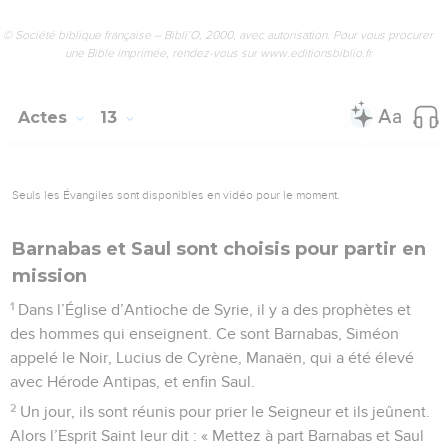
© Société biblique française – Bibli’O, 2000, avec autorisation. Pour vous procurer
une Bible imprimée, rendez-vous sur www.editionsbiblio.fr
Actes
13
Seuls les Évangiles sont disponibles en vidéo pour le moment.
Barnabas et Saul sont choisis pour partir en
mission
1
Dans l’Église d’Antioche de Syrie, il y a des prophètes et
des hommes qui enseignent. Ce sont Barnabas, Siméon
appelé le Noir, Lucius de Cyrène, Manaën, qui a été élevé
avec Hérode Antipas, et enfin Saul.
2
Un jour, ils sont réunis pour prier le Seigneur et ils jeûnent.
Alors l’Esprit Saint leur dit : « Mettez à part Barnabas et Saul