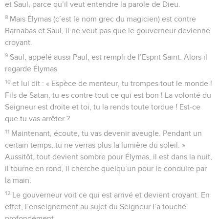
et Saul, parce qu’il veut entendre la parole de Dieu.
8
Mais Élymas (c’est le nom grec du magicien) est contre
Barnabas et Saul, il ne veut pas que le gouverneur devienne
croyant.
9
Saul, appelé aussi Paul, est rempli de l’Esprit Saint. Alors il
regarde Élymas
10
et lui dit : « Espèce de menteur, tu trompes tout le monde !
Fils de Satan, tu es contre tout ce qui est bon ! La volonté du
Seigneur est droite et toi, tu la rends toute tordue ! Est-ce
que tu vas arrêter ?
11
Maintenant, écoute, tu vas devenir aveugle. Pendant un
certain temps, tu ne verras plus la lumière du soleil. »
Aussitôt, tout devient sombre pour Élymas, il est dans la nuit,
il tourne en rond, il cherche quelqu’un pour le conduire par
la main.
12
Le gouverneur voit ce qui est arrivé et devient croyant. En
effet, l’enseignement au sujet du Seigneur l’a touché
profondément.