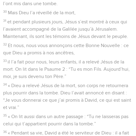
l’ont mis dans une tombe.
30
Mais Dieu l’a réveillé de la mort,
31
et pendant plusieurs jours, Jésus s’est montré à ceux qui
l’avaient accompagné de la Galilée jusqu’à Jérusalem.
Maintenant, ils sont les témoins de Jésus devant le peuple.
32
Et nous, nous vous annonçons cette Bonne Nouvelle : ce
que Dieu a promis à nos ancêtres,
33
il l’a fait pour nous, leurs enfants, il a relevé Jésus de la
mort. On lit dans le Psaume 2 : “Tu es mon Fils. Aujourd’hui,
moi, je suis devenu ton Père.”
34
« Dieu a relevé Jésus de la mort, son corps ne retournera
plus pourrir dans la tombe. Dieu l’avait annoncé en disant :
“Je vous donnerai ce que j’ai promis à David, ce qui est saint
et vrai.”
35
« On lit aussi dans un autre passage : “Tu ne laisseras pas
celui qui t’appartient pourrir dans la tombe.”
36
« Pendant sa vie, David a été le serviteur de Dieu : il a fait