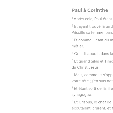
Paul à Corinthe
1
Après cela, Paul étant 
2
Et ayant trouvé là un 
Priscille sa femme, parc
3
Et comme il était du mê
métier.
4
Or il discourait dans l
5
Et quand Silas et Tim
du Christ Jésus.
6
Mais, comme ils s'oppos
votre tête ; j'en suis net
7
Et étant sorti de là, 
synagogue.
8
Et Crispus, le chef de
écoutaient, crurent, et 