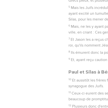
Grecs pieux, et plusieu
5
Mais les Juifs incrédu
ayant excité un tumulte,
Silas, pour les mener d
6
Mais, ne les y ayant p
ville, en criant : Ces g
7
Et Jason les a reçus ch
roi, qu'ils nomment Jés
8
Ils émurent donc la po
9
Et, ayant reçu caution 
Paul et Silas à B
10
Et aussitôt les frères 
synagogue des Juifs.
11
Ceux-ci eurent des se
beaucoup de promptitude,
12
Plusieurs donc d'ent