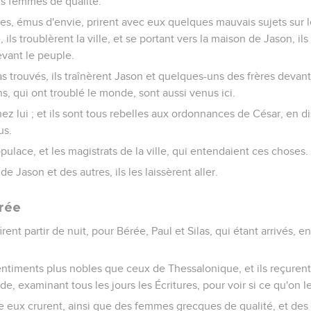
rs femmes de qualité.
les, émus d'envie, prirent avec eux quelques mauvais sujets sur l
 ils troublèrent la ville, et se portant vers la maison de Jason, il
evant le peuple.
as trouvés, ils traînèrent Jason et quelques-uns des frères devant
ens, qui ont troublé le monde, sont aussi venus ici.
ez lui ; et ils sont tous rebelles aux ordonnances de César, en dis
us.
pulace, et les magistrats de la ville, qui entendaient ces choses.
de Jason et des autres, ils les laissèrent aller.
érée
firent partir de nuit, pour Bérée, Paul et Silas, qui étant arrivés, e
ntiments plus nobles que ceux de Thessalonique, et ils reçurent
 examinant tous les jours les Écritures, pour voir si ce qu'on leu
re eux crurent, ainsi que des femmes grecques de qualité, et d