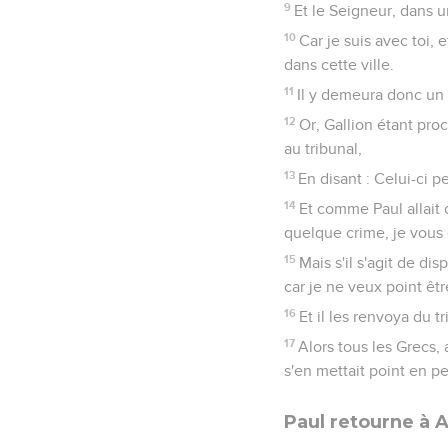
9
Et le Seigneur, dans un
10
Car je suis avec toi, 
dans cette ville.
11
Il y demeura donc un 
12
Or, Gallion étant pro
au tribunal,
13
En disant : Celui-ci 
14
Et comme Paul allait o
quelque crime, je vous é
15
Mais s'il s'agit de di
car je ne veux point êt
16
Et il les renvoya du tr
17
Alors tous les Grecs, 
s'en mettait point en pe
Paul retourne à 