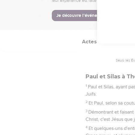
39
Et ils vinrent les apai
40
Et eux, étant sortis d
partirent.
Actes
17
Seuls les É
Paul et Silas à T
1
Paul et Silas, ayant p
Juifs.
2
Et Paul, selon sa cout
3
Démontrant et faisant vo
Christ, c'est Jésus que
4
Et quelques-uns d'entr