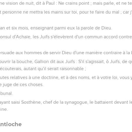
e vision de nuit, dit à Paul : Ne crains point ; mais parle, et ne te 
et personne ne mettra les mains sur toi, pour te faire du mal ; car 
an et six mois, enseignant parmi eux la parole de Dieu.
consul d'Achaïe, les Juifs s'élevèrent d'un commun accord contre
persuade aux hommes de servir Dieu d'une manière contraire à la 
uvrir la bouche, Gallion dit aux Juifs : S'il s'agissait, ô Juifs, de
couterais, autant qu'il serait raisonnable ;
sputes relatives à une doctrine, et à des noms, et à votre loi, vo
re juge de ces choses.
ibunal.
ayant saisi Sosthène, chef de la synagogue, le battaient devant le
ine.
Antioche