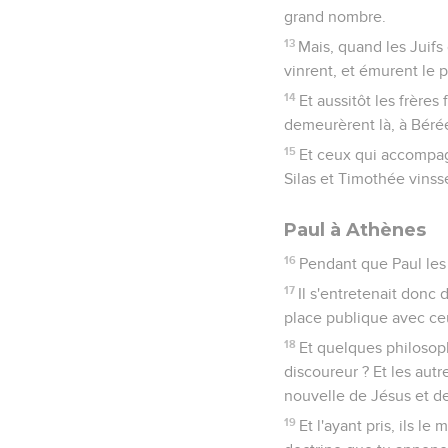
grand nombre.
13
Mais, quand les Juifs
vinrent, et émurent le 
14
Et aussitôt les frères
demeurèrent là, à Béré
15
Et ceux qui accompag
Silas et Timothée vinssen
Paul à Athènes
16
Pendant que Paul les a
17
Il s'entretenait donc 
place publique avec ceu
18
Et quelques philosoph
discoureur ? Et les autr
nouvelle de Jésus et de
19
Et l'ayant pris, ils l