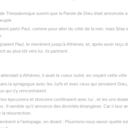
 de Thessalonique surent que la Parole de Dieu était annoncée à 
peuple.
 firent partir Paul, comme pour aller du côté de la mer, mais Silas
e.
naient Paul, le menèrent jusqu'à Athènes, et, après avoir reçu d
t au plus tôt vers lui, ils partirent.
ttendait à Athènes, il avait le coeur outré, en voyant cette ville
dans la synagogue avec les Juifs et avec ceux qui servaient Dieu, 
x qui s'y rencontraient.
es épicuriens et stoïciens conféraient avec lui ; et les uns disai
es : Il semble qu'il annonce des divinités étrangères. Car il leur 
 la résurrection.
e menèrent à l'aréopage, en disant : Pourrions-nous savoir quelle e