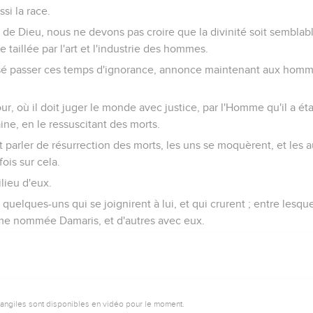
si la race.
 de Dieu, nous ne devons pas croire que la divinité soit semblable
re taillée par l'art et l'industrie des hommes.
ssé passer ces temps d'ignorance, annonce maintenant aux homm
jour, où il doit juger le monde avec justice, par l'Homme qu'il a ét
ine, en le ressuscitant des morts.
 parler de résurrection des morts, les uns se moquèrent, et les a
ois sur cela.
ilieu d'eux.
 quelques-uns qui se joignirent à lui, et qui crurent ; entre lesqu
me nommée Damaris, et d'autres avec eux.
vangiles sont disponibles en vidéo pour le moment.