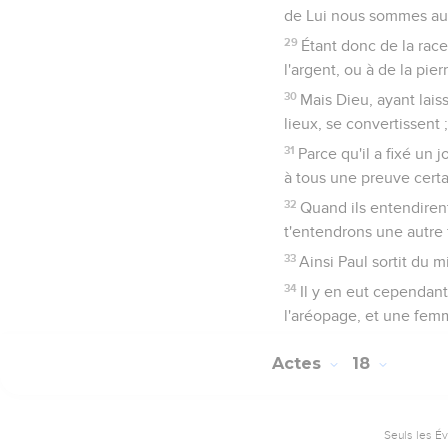
de Lui nous sommes aus
29
Étant donc de la race
l'argent, ou à de la pier
30
Mais Dieu, ayant lai
lieux, se convertissent ;
31
Parce qu'il a fixé un 
à tous une preuve certa
32
Quand ils entendirent
t'entendrons une autre f
33
Ainsi Paul sortit du m
34
Il y en eut cependant
l'aréopage, et une fem
Actes
18
Seuls les É