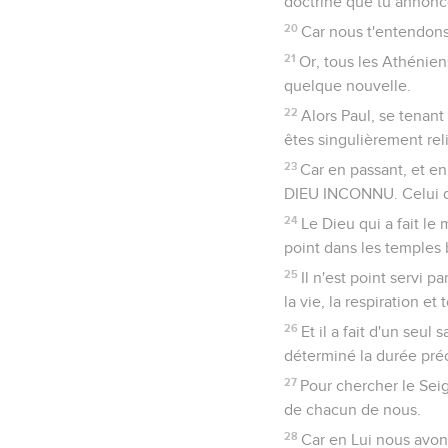
doctrine que tu annonc
20
Car nous t'entendons
21
Or, tous les Athénien
quelque nouvelle.
22
Alors Paul, se tenan
êtes singulièrement rel
23
Car en passant, et en 
DIEU INCONNU. Celui do
24
Le Dieu qui a fait le 
point dans les temples
25
Il n'est point servi 
la vie, la respiration et
26
Et il a fait d'un seul
déterminé la durée préc
27
Pour chercher le Seign
de chacun de nous.
28
Car en Lui nous avons