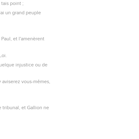
tais point ;
j'ai un grand peuple
 Paul, et l'amenèrent
Loi.
 quelque injustice ou de
us y aviserez vous-mêmes,
 tribunal, et Gallion ne