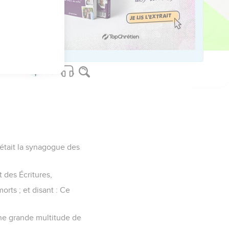
le.
nsolèrent, et ensuite ils
 était la synagogue des
t des Écritures,
morts ; et disant : Ce
 une grande multitude de