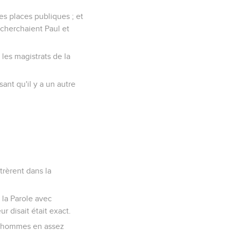
es places publiques ; et
s cherchaient Paul et
 les magistrats de la
ant qu'il y a un autre
ntrèrent dans la
 la Parole avec
r disait était exact.
es hommes en assez