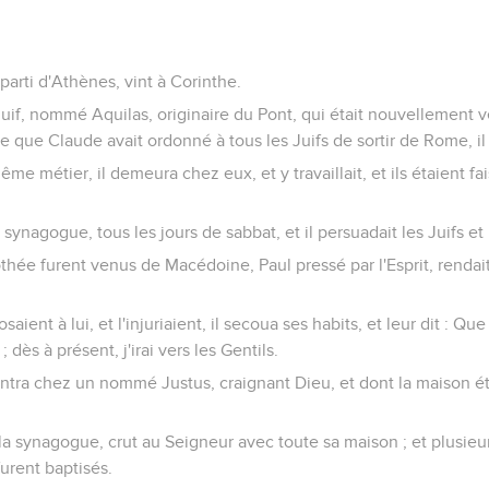
parti d'Athènes, vint à Corinthe.
Juif, nommé Aquilas, originaire du Pont, qui était nouvellement v
e que Claude avait ordonné à tous les Juifs de sortir de Rome, il 
me métier, il demeura chez eux, et y travaillait, et ils étaient fa
a synagogue, tous les jours de sabbat, et il persuadait les Juifs et
othée furent venus de Macédoine, Paul pressé par l'Esprit, renda
aient à lui, et l'injuriaient, il secoua ses habits, et leur dit : Q
 ; dès à présent, j'irai vers les Gentils.
il entra chez un nommé Justus, craignant Dieu, et dont la maison ét
 la synagogue, crut au Seigneur avec toute sa maison ; et plusieu
furent baptisés.