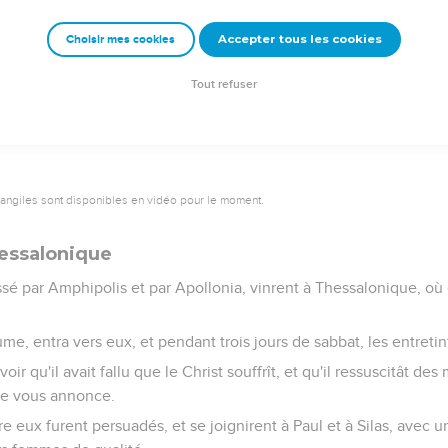
ser, et les conduisant dehors, ils les prièrent de se retirer de la vil
Accepter tous les cookies
Choisir mes cookies
e la prison, entrèrent chez Lydie ; et ayant vu les frères, ils les co
Tout refuser
vangiles sont disponibles en vidéo pour le moment.
hessalonique
assé par Amphipolis et par Apollonia, vinrent à Thessalonique, où
ume, entra vers eux, et pendant trois jours de sabbat, les entretin
ir qu'il avait fallu que le Christ souffrît, et qu'il ressuscitât des 
 je vous annonce.
e eux furent persuadés, et se joignirent à Paul et à Silas, avec