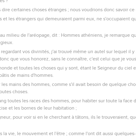
es ?
 dire certaines choses étranges ; nous voudrions donc savoir ce 
s et les étrangers qui demeuraient parmi eux, ne s'occupaient qu
t au milieu de l'aréopage, dit : Hommes athéniens, je remarque q
igieux.
regardant vos divinités, j'ai trouvé même un autel sur lequel il y 
nc que vous honorez, sans le connaître, c'est celui que je vou
monde et toutes les choses qui y sont, étant le Seigneur du ciel et
 bâtis de mains d'hommes.
par les mains des hommes, comme s'il avait besoin de quelque cho
 toutes choses.
 sang toutes les races des hommes, pour habiter sur toute la face d
ise et les bornes de leur habitation ;
eur, pour voir si en le cherchant à tâtons, ils le trouveraient, quo
 la vie, le mouvement et l'être ; comme l'ont dit aussi quelques