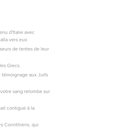
enu d'Italie avec
alla vers eux.
iseurs de tentes de leur
 les Grecs.
it témoignage aux Juifs
ue votre sang retombe sur
ait contiguë à la
rs Corinthiens, qui