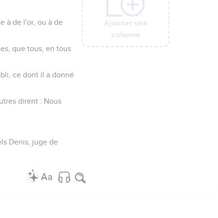
Ajouter une
Ajouter une
Ajouter une
Ajouter une
Ajouter une
 à de l'or, ou à de
colonne
colonne
colonne
colonne
colonne
es, que tous, en tous
abli, ce dont il a donné
utres dirent : Nous
els Denis, juge de