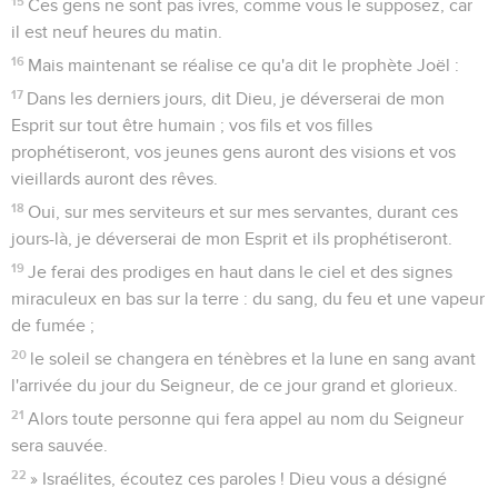
15
Ces gens ne sont pas ivres, comme vous le supposez, car
il est neuf heures du matin.
16
Mais maintenant se réalise ce qu'a dit le prophète Joël :
17
Dans les derniers jours, dit Dieu, je déverserai de mon
Esprit sur tout être humain ; vos fils et vos filles
prophétiseront, vos jeunes gens auront des visions et vos
vieillards auront des rêves.
18
Oui, sur mes serviteurs et sur mes servantes, durant ces
jours-là, je déverserai de mon Esprit et ils prophétiseront.
19
Je ferai des prodiges en haut dans le ciel et des signes
miraculeux en bas sur la terre : du sang, du feu et une vapeur
de fumée ;
20
le soleil se changera en ténèbres et la lune en sang avant
l'arrivée du jour du Seigneur, de ce jour grand et glorieux.
21
Alors toute personne qui fera appel au nom du Seigneur
sera sauvée.
22
» Israélites, écoutez ces paroles ! Dieu vous a désigné