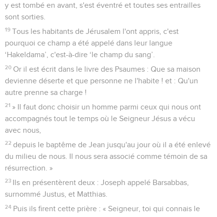
y est tombé en avant, s'est éventré et toutes ses entrailles
sont sorties.
19
Tous les habitants de Jérusalem l'ont appris, c'est
pourquoi ce champ a été appelé dans leur langue
‘Hakeldama’, c'est-à-dire ‘le champ du sang’.
20
Or il est écrit dans le livre des Psaumes : Que sa maison
devienne déserte et que personne ne l'habite ! et : Qu'un
autre prenne sa charge !
21
» Il faut donc choisir un homme parmi ceux qui nous ont
accompagnés tout le temps où le Seigneur Jésus a vécu
avec nous,
22
depuis le baptême de Jean jusqu'au jour où il a été enlevé
du milieu de nous. Il nous sera associé comme témoin de sa
résurrection. »
23
Ils en présentèrent deux : Joseph appelé Barsabbas,
surnommé Justus, et Matthias.
24
Puis ils firent cette prière : « Seigneur, toi qui connais le