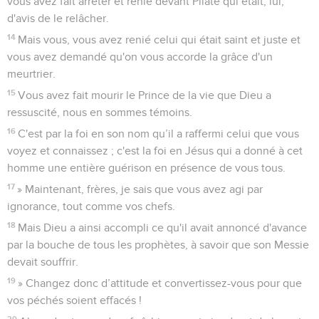
vous avez fait arrêter et renié devant Pilate qui était, lui,
d'avis de le relâcher.
14
Mais vous, vous avez renié celui qui était saint et juste et
vous avez demandé qu'on vous accorde la grâce d'un
meurtrier.
15
Vous avez fait mourir le Prince de la vie que Dieu a
ressuscité, nous en sommes témoins.
16
C'est par la foi en son nom qu’il a raffermi celui que vous
voyez et connaissez ; c'est la foi en Jésus qui a donné à cet
homme une entière guérison en présence de vous tous.
17
» Maintenant, frères, je sais que vous avez agi par
ignorance, tout comme vos chefs.
18
Mais Dieu a ainsi accompli ce qu'il avait annoncé d'avance
par la bouche de tous les prophètes, à savoir que son Messie
devait souffrir.
19
» Changez donc d’attitude et convertissez-vous pour que
vos péchés soient effacés !
20