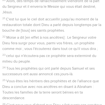
Alors, des temps de rafraîchissement viendront de la part
du Seigneur et il enverra le Messie qui vous était destiné,
Jésus.
21
C'est lui que le ciel doit accueillir jusqu'au moment de la
restauration totale dont Dieu a parlé depuis longtemps par la
bouche de [tous] ses saints prophètes.
22
Moïse a dit [en effet à nos ancêtres] : Le Seigneur votre
Dieu fera surgir pour vous, parmi vos frères, un prophète
comme moi ; vous l'écouterez dans tout ce qu'il vous dira ;
23
celui qui n'écoutera pas ce prophète sera exterminé du
milieu du peuple.
24
Tous les prophètes qui ont parlé depuis Samuel et ses
successeurs ont aussi annoncé ces jours-là.
25
Vous êtes les héritiers des prophètes et de l'alliance que
Dieu a conclue avec nos ancêtres en disant à Abraham :
Toutes les familles de la terre seront bénies en ta
descendance.
26
C'est pour vous d'abord que Dieu a fait surgir son serviteur