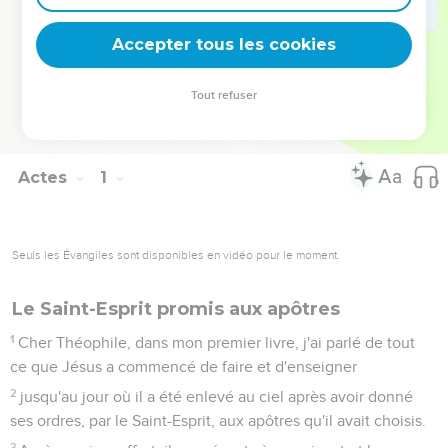
qui cherche dans ce livre enseignement et encouragement
pour son témoignage dans le monde.
Accepter tous les cookies
La Bible Du Semeur Copyright © 1992, 1999 by Biblica, Inc.® Used by
Tout refuser
permission. All rights reserved worldwide.
Actes
1
Seuls les Évangiles sont disponibles en vidéo pour le moment.
Le Saint-Esprit promis aux apôtres
1
Cher Théophile, dans mon premier livre, j'ai parlé de tout
ce que Jésus a commencé de faire et d'enseigner
2
jusqu'au jour où il a été enlevé au ciel après avoir donné
ses ordres, par le Saint-Esprit, aux apôtres qu'il avait choisis.
3