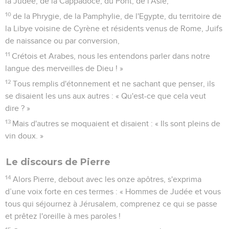
la Judée, de la Cappadoce, du Pont, de l'Asie,
10
de la Phrygie, de la Pamphylie, de l'Egypte, du territoire de
la Libye voisine de Cyrène et résidents venus de Rome, Juifs
de naissance ou par conversion,
11
Crétois et Arabes, nous les entendons parler dans notre
langue des merveilles de Dieu ! »
12
Tous remplis d'étonnement et ne sachant que penser, ils
se disaient les uns aux autres : « Qu'est-ce que cela veut
dire ? »
13
Mais d'autres se moquaient et disaient : « Ils sont pleins de
vin doux. »
Le discours de Pierre
14
Alors Pierre, debout avec les onze apôtres, s'exprima
d’une voix forte en ces termes : « Hommes de Judée et vous
tous qui séjournez à Jérusalem, comprenez ce qui se passe
et prêtez l'oreille à mes paroles !