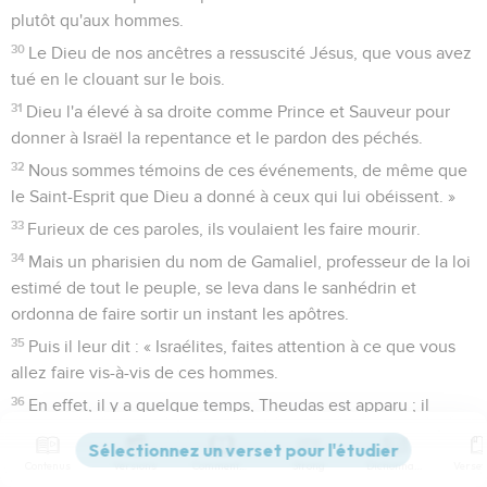
plutôt qu'aux hommes.
30
Le Dieu de nos ancêtres a ressuscité Jésus, que vous avez
tué en le clouant sur le bois.
31
Dieu l'a élevé à sa droite comme Prince et Sauveur pour
donner à Israël la repentance et le pardon des péchés.
32
Nous sommes témoins de ces événements, de même que
le Saint-Esprit que Dieu a donné à ceux qui lui obéissent. »
33
Furieux de ces paroles, ils voulaient les faire mourir.
34
Mais un pharisien du nom de Gamaliel, professeur de la loi
estimé de tout le peuple, se leva dans le sanhédrin et
ordonna de faire sortir un instant les apôtres.
35
Puis il leur dit : « Israélites, faites attention à ce que vous
allez faire vis-à-vis de ces hommes.
36
En effet, il y a quelque temps, Theudas est apparu ; il
prétendait être quelqu'un et environ 400 hommes se sont
ralliés à lui. Il a été tué et tous ses partisans ont été mis en
Contenus
Versions
Commentaires
Strong
Dictionnaire
déroute, il n'en est rien resté.