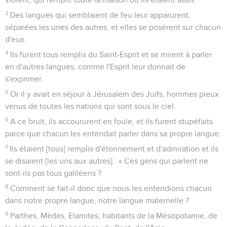
3
Des langues qui semblaient de feu leur apparurent,
séparées les unes des autres, et elles se posèrent sur chacun
d'eux.
4
Ils furent tous remplis du Saint-Esprit et se mirent à parler
en d'autres langues, comme l'Esprit leur donnait de
s'exprimer.
5
Or il y avait en séjour à Jérusalem des Juifs, hommes pieux
venus de toutes les nations qui sont sous le ciel.
6
A ce bruit, ils accoururent en foule, et ils furent stupéfaits
parce que chacun les entendait parler dans sa propre langue.
7
Ils étaient [tous] remplis d'étonnement et d'admiration et ils
se disaient [les uns aux autres] : « Ces gens qui parlent ne
sont-ils pas tous galiléens ?
8
Comment se fait-il donc que nous les entendions chacun
dans notre propre langue, notre langue maternelle ?
9
Parthes, Mèdes, Elamites, habitants de la Mésopotamie, de