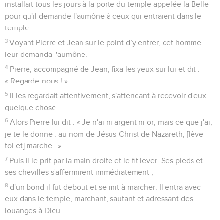
installait tous les jours à la porte du temple appelée la Belle
pour qu'il demande l'aumône à ceux qui entraient dans le
temple.
3
Voyant Pierre et Jean sur le point d’y entrer, cet homme
leur demanda l'aumône.
4
Pierre, accompagné de Jean, fixa les yeux sur lui et dit :
« Regarde-nous ! »
5
Il les regardait attentivement, s'attendant à recevoir d'eux
quelque chose.
6
Alors Pierre lui dit : « Je n'ai ni argent ni or, mais ce que j'ai,
je te le donne : au nom de Jésus-Christ de Nazareth, [lève-
toi et] marche ! »
7
Puis il le prit par la main droite et le fit lever. Ses pieds et
ses chevilles s'affermirent immédiatement ;
8
d'un bond il fut debout et se mit à marcher. Il entra avec
eux dans le temple, marchant, sautant et adressant des
louanges à Dieu.