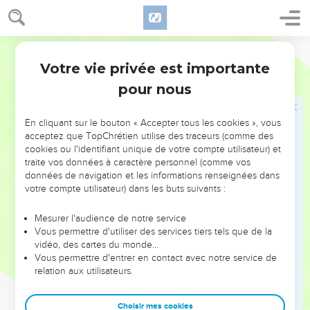
d’être témoin de Jésus-Christ « jusqu’au bout du monde »
(ch. 13 à 28).
Segond 21
Ainsi, la deuxième partie du livre retrace les trois voyages
Votre vie privée est importante
Actes
Introduction
missionnaires de Saul — appelé dorénavant Paul — dans le
pour nous
monde méditerranéen : Chypre, *Macédoine, Grèce, Asie
mineure, jusqu’à son arrestation à Jérusalem (ch. 20). Dès
En cliquant sur le bouton « Accepter tous les cookies », vous
lors, Paul continue son activité, mais en prison, d’abord à
acceptez que TopChrétien utilise des traceurs (comme des
Jérusalem, puis à *Césarée, enfin à Rome où il vit dans une
cookies ou l'identifiant unique de votre compte utilisateur) et
semi-liberté.
traite vos données à caractère personnel (comme vos
données de navigation et les informations renseignées dans
Le récit s’achève là.
votre compte utilisateur) dans les buts suivants :
Cette extraordinaire et miraculeuse diffusion de l’Evangile
Mesurer l'audience de notre service
Vous permettre d'utiliser des services tiers tels que de la
n’est pas seulement le fruit du travail des apôtres et de leurs
vidéo, des cartes du monde…
collaborateurs, c’est aussi l’œuvre du Saint-Esprit qui fait
Vous permettre d'entrer en contact avec notre service de
croître l’Eglise ; Luc le mentionne à soixante-deux reprises.
relation aux utilisateurs.
Cette mise en évidence de l’action du Saint-Esprit depuis la
Pentecôte est importante aussi pour l’Eglise d’aujourd’hui,
Choisir mes cookies