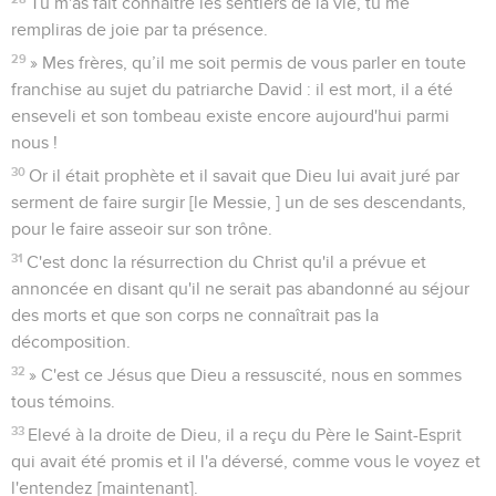
Tu m'as fait connaître les sentiers de la vie, tu me
rempliras de joie par ta présence.
29
» Mes frères, qu’il me soit permis de vous parler en toute
franchise au sujet du patriarche David : il est mort, il a été
enseveli et son tombeau existe encore aujourd'hui parmi
nous !
30
Or il était prophète et il savait que Dieu lui avait juré par
serment de faire surgir [le Messie, ] un de ses descendants,
pour le faire asseoir sur son trône.
31
C'est donc la résurrection du Christ qu'il a prévue et
annoncée en disant qu'il ne serait pas abandonné au séjour
des morts et que son corps ne connaîtrait pas la
décomposition.
32
» C'est ce Jésus que Dieu a ressuscité, nous en sommes
tous témoins.
33
Elevé à la droite de Dieu, il a reçu du Père le Saint-Esprit
qui avait été promis et il l'a déversé, comme vous le voyez et
l'entendez [maintenant].