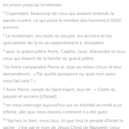
en prison jusqu'au lendemain.
4
Cependant, beaucoup de ceux qui avaient entendu la
parole crurent, ce qui porta le nombre des hommes à 5000
environ.
5
Le lendemain, les chefs du peuple, les anciens et les
spécialistes de la loi se rassemblèrent à Jérusalem
6
avec le grand-prêtre Anne, Caïphe, Jean, Alexandre et tous
ceux qui étaient de la famille du grand-prêtre.
7
Ils firent comparaître Pierre et Jean au milieu d'eux et leur
demandèrent : « Par quelle puissance ou quel nom avez-
vous fait cela ? »
8
Alors Pierre, rempli du Saint-Esprit, leur dit : « Chefs du
peuple et anciens [d'Israël],
9
on nous interroge aujourd'hui sur un bienfait accordé à un
infirme, afin que nous disions comment il a été guéri.
10
Sachez-le bien, vous tous, et que tout le peuple d'Israël le
sache : c'est par le nom de Jésus-Christ de Nazareth, celui