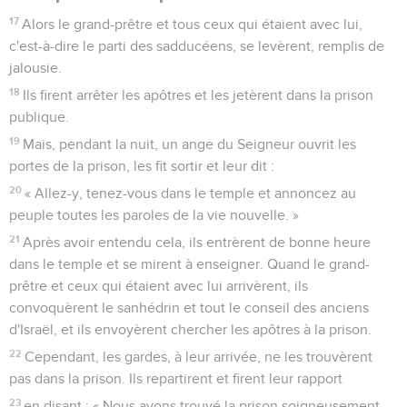
17
Alors le grand-prêtre et tous ceux qui étaient avec lui,
c'est-à-dire le parti des sadducéens, se levèrent, remplis de
jalousie.
18
Ils firent arrêter les apôtres et les jetèrent dans la prison
publique.
19
Mais, pendant la nuit, un ange du Seigneur ouvrit les
portes de la prison, les fit sortir et leur dit :
20
« Allez-y, tenez-vous dans le temple et annoncez au
peuple toutes les paroles de la vie nouvelle. »
21
Après avoir entendu cela, ils entrèrent de bonne heure
dans le temple et se mirent à enseigner. Quand le grand-
prêtre et ceux qui étaient avec lui arrivèrent, ils
convoquèrent le sanhédrin et tout le conseil des anciens
d'Israël, et ils envoyèrent chercher les apôtres à la prison.
22
Cependant, les gardes, à leur arrivée, ne les trouvèrent
pas dans la prison. Ils repartirent et firent leur rapport
23
en disant : « Nous avons trouvé la prison soigneusement