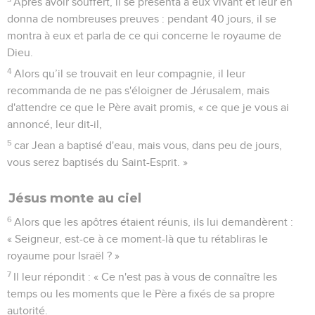
Après avoir souffert, il se présenta à eux vivant et leur en
donna de nombreuses preuves : pendant 40 jours, il se
montra à eux et parla de ce qui concerne le royaume de
Dieu.
4
Alors qu’il se trouvait en leur compagnie, il leur
recommanda de ne pas s'éloigner de Jérusalem, mais
d'attendre ce que le Père avait promis, « ce que je vous ai
annoncé, leur dit-il,
5
car Jean a baptisé d'eau, mais vous, dans peu de jours,
vous serez baptisés du Saint-Esprit. »
Jésus monte au ciel
6
Alors que les apôtres étaient réunis, ils lui demandèrent :
« Seigneur, est-ce à ce moment-là que tu rétabliras le
royaume pour Israël ? »
7
Il leur répondit : « Ce n'est pas à vous de connaître les
temps ou les moments que le Père a fixés de sa propre
autorité.