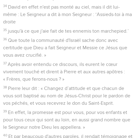
34
David en effet n'est pas monté au ciel, mais il dit lui-
même : Le Seigneur a dit à mon Seigneur : ‘Assieds-toi à ma
droite
35
jusqu'à ce que j'aie fait de tes ennemis ton marchepied.’
36
Que toute la communauté d'Israël sache donc avec
certitude que Dieu a fait Seigneur et Messie ce Jésus que
vous avez crucifié. »
37
Après avoir entendu ce discours, ils eurent le cœur
vivement touché et dirent à Pierre et aux autres apôtres :
« Frères, que ferons-nous ? »
38
Pierre leur dit : « Changez d’attitude et que chacun de
vous soit baptisé au nom de Jésus-Christ pour le pardon de
vos péchés, et vous recevrez le don du Saint-Esprit.
39
En effet, la promesse est pour vous, pour vos enfants et
pour tous ceux qui sont au loin, en aussi grand nombre que
le Seigneur notre Dieu les appellera. »
40
Et par beaucoup d'autres paroles, il rendait témoignage et