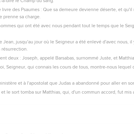
t-à-dire le Champ du sang.
 le livre des Psaumes : Que sa demeure devienne déserte, et qu'il 
tre prenne sa charge.
 hommes qui ont été avec nous pendant tout le temps que le Sei
Jean, jusqu'au jour où le Seigneur a été enlevé d'avec nous, il y
 résurrection.
èrent deux : Joseph, appelé Barsabas, surnommé Juste, et Matthia
 : Toi, Seigneur, qui connais les cours de tous, montre-nous lequel
u ministère et à l'apostolat que Judas a abandonné pour aller en son
rt ; et le sort tomba sur Matthias, qui, d'un commun accord, fut mi