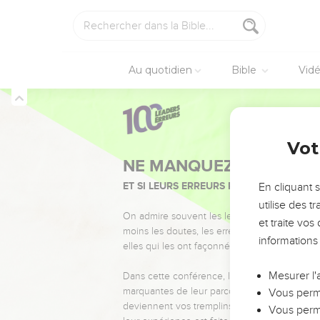
Au quotidien
Bible
Vid
Vot
NE MANQUEZ PAS L’ÉVÉ
ET SI LEURS ERREURS POUVAIENT VOUS 
En cliquant 
utilise des 
On admire souvent les leaders pour leurs réussi
et traite vo
moins les doutes, les erreurs et les saisons di
informations
elles qui les ont façonnés.
Mesurer l'
Dans cette conférence, leaders, entrepreneur
marquantes de leur parcours et les clés pour
Vous perme
deviennent vos tremplins. Que vous guidiez 
Vous perme