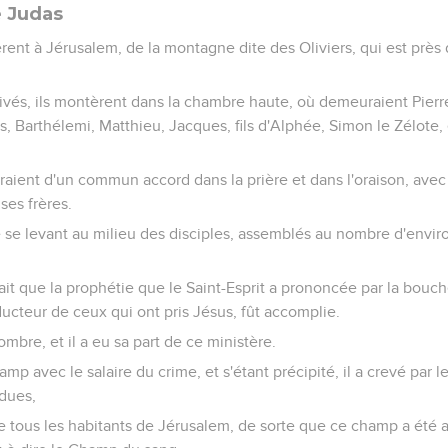
e Judas
nèrent à Jérusalem, de la montagne dite des Oliviers, qui est prè
rrivés, ils montèrent dans la chambre haute, où demeuraient Pierr
, Barthélemi, Matthieu, Jacques, fils d'Alphée, Simon le Zélote, 
aient d'un commun accord dans la prière et dans l'oraison, avec
ses frères.
re se levant au milieu des disciples, assemblés au nombre d'envir
lait que la prophétie que le Saint-Esprit a prononcée par la bouc
ducteur de ceux qui ont pris Jésus, fût accomplie.
nombre, et il a eu sa part de ce ministère.
amp avec le salaire du crime, et s'étant précipité, il a crevé par l
ndues,
e tous les habitants de Jérusalem, de sorte que ce champ a été a