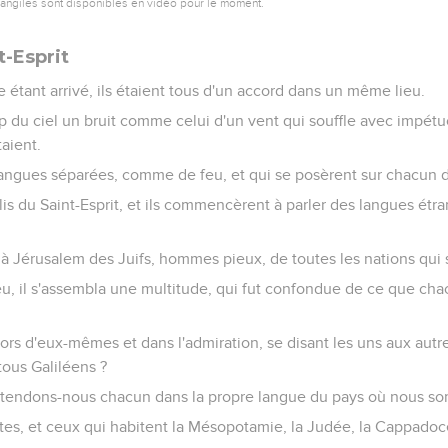
vangiles sont disponibles en vidéo pour le moment.
t-Esprit
e étant arrivé, ils étaient tous d'un accord dans un même lieu.
up du ciel un bruit comme celui d'un vent qui souffle avec impétuos
taient.
 langues séparées, comme de feu, et qui se posèrent sur chacun 
plis du Saint-Esprit, et ils commencèrent à parler des langues étr
ur à Jérusalem des Juifs, hommes pieux, de toutes les nations qui s
ieu, il s'assembla une multitude, qui fut confondue de ce que cha
 hors d'eux-mêmes et dans l'admiration, se disant les uns aux autr
 tous Galiléens ?
endons-nous chacun dans la propre langue du pays où nous s
es, et ceux qui habitent la Mésopotamie, la Judée, la Cappadoce,