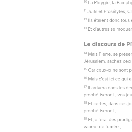
10
La Phrygie, la Pamphyl
11
Juifs et Prosélytes, 
12
Ils étaient donc tous 
13
Et d'autres se moquant
Le discours de P
14
Mais Pierre, se présen
Jérusalem, sachez ceci, 
15
Car ceux-ci ne sont p
16
Mais c'est ici ce qui 
17
Il arrivera dans les de
prophétiseront ; vos je
18
Et certes, dans ces jo
prophétiseront ;
19
Et je ferai des prodig
vapeur de fumée ;