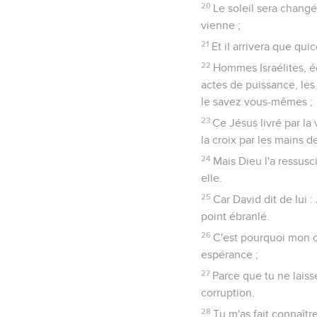
20
Le soleil sera changé
vienne ;
21
Et il arrivera que qu
22
Hommes Israélites, é
actes de puissance, les
le savez vous-mêmes ;
23
Ce Jésus livré par la
la croix par les mains de
24
Mais Dieu l'a ressusci
elle.
25
Car David dit de lui :
point ébranlé.
26
C'est pourquoi mon co
espérance ;
27
Parce que tu ne laiss
corruption.
28
Tu m'as fait connaîtr