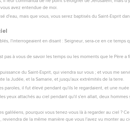
s, il leur commanda de ne point s'éloigner de Jérusalem, mais d'
il, vous avez entendue de moi.
sé d'eau, mais que vous, vous serez baptisés du Saint-Esprit dan
iel
és, l'interrogeaient en disant : Seigneur, sera-ce en ce temps qu
n'est pas à vous de savoir les temps ou les moments que le Père a 
puissance du Saint-Esprit, qui viendra sur vous ; et vous me serv
e la Judée, et la Samarie, et jusqu'aux extrémités de la terre.
ces paroles, il fut élevé pendant qu'ils le regardaient, et une nué
les yeux attachés au ciel pendant qu'il s'en allait, deux hommes
es galiléens, pourquoi vous tenez-vous là à regarder au ciel ? Ce
l, reviendra de la même manière que vous l'avez vu monter au ci