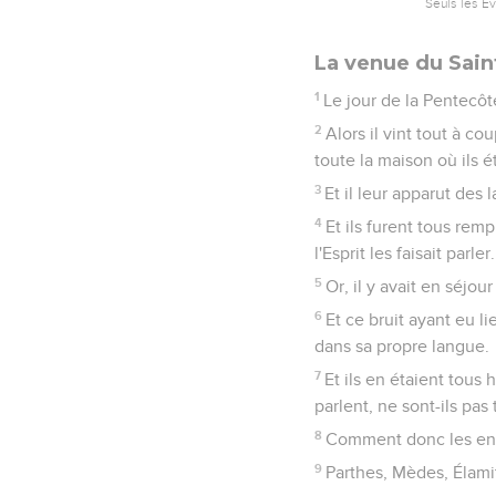
Seuls les É
La venue du Sain
1
Le jour de la Pentecôt
2
Alors il vint tout à co
toute la maison où ils é
3
Et il leur apparut des
4
Et ils furent tous rem
l'Esprit les faisait parler.
5
Or, il y avait en séjo
6
Et ce bruit ayant eu l
dans sa propre langue.
7
Et ils en étaient tous
parlent, ne sont-ils pas
8
Comment donc les ent
9
Parthes, Mèdes, Élamit