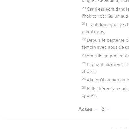
langue, Akeldama, c'es
20
Car il est écrit dans
l'habite ; et : Qu'un au
21
Il faut donc que des
parmi nous,
22
Depuis le baptême de 
témoin avec nous de sa
23
Alors ils en présent
24
Et priant, ils dirent
choisi ;
25
Afin qu'il ait part a
26
Et ils tirèrent au so
apôtres.
Actes
2