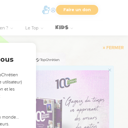
Faire un don
ien ?
Le Top
FERMER
nous
opChrétien
utilisateur)
n et les
:
 du monde…
eurs.