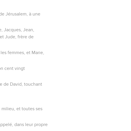
s de Jérusalem, à une
e, Jacques, Jean,
et Jude, frère de
 les femmes, et Marie,
on cent vingt
he de David, touchant
e milieu, et toutes ses
ppelé, dans leur propre