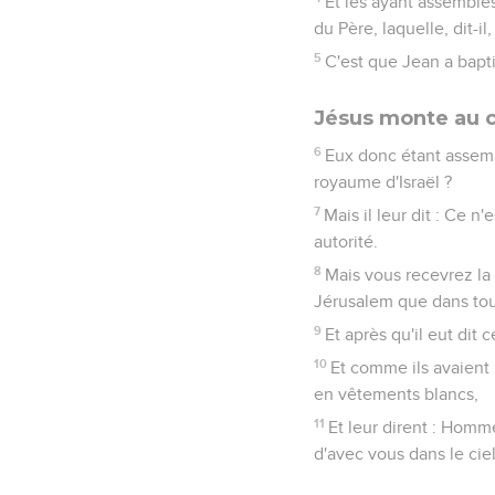
Et les ayant assemblé
du Père, laquelle, dit-
5
C'est que Jean a bapti
Jésus monte au c
6
Eux donc étant assembl
royaume d'Israël ?
7
Mais il leur dit : Ce 
autorité.
8
Mais vous recevrez la 
Jérusalem que dans tout
9
Et après qu'il eut dit 
10
Et comme ils avaient 
en vêtements blancs,
11
Et leur dirent : Homm
d'avec vous dans le cie