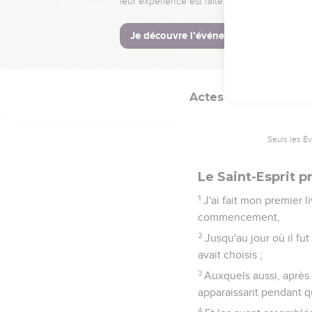
leur expérience est faite pour vous.
Je découvre l’événement
Actes
1
Seuls les É
Le Saint-Esprit p
1
J'ai fait mon premier 
commencement,
2
Jusqu'au jour où il fut
avait choisis ;
3
Auxquels aussi, après 
apparaissant pendant qu
4