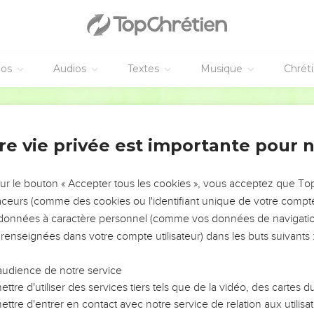
éos
Audios
Textes
Musique
Chrét
re vie privée est importante pour 
NEMENT DE L’ANNÉE !
ÉVITER LES VOTRES ?
sur le bouton « Accepter tous les cookies », vous acceptez que T
traceurs (comme des cookies ou l'identifiant unique de votre compte 
tes, leur impact, leur foi ou leur vision. Mais on voit
s données à caractère personnel (comme vos données de navigatio
fficiles qu'ils ont traversés, alors même que ce sont
 renseignées dans votre compte utilisateur) dans les buts suivants 
audience de notre service
s, et responsables reviennent sur les erreurs
 avancer avec plus de sagesse afin que leurs erreurs
ttre d'utiliser des services tiers tels que de la vidéo, des cartes
un ministère, une équipe, un groupe ou une famille,
ttre d'entrer en contact avec notre service de relation aux utilisat