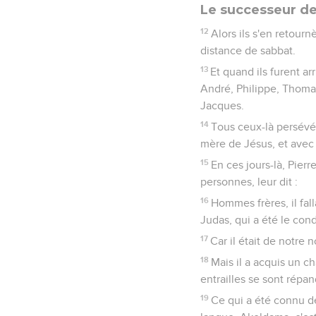
Le successeur d
12
Alors ils s'en retour
distance de sabbat.
13
Et quand ils furent a
André, Philippe, Thomas
Jacques.
14
Tous ceux-là persévér
mère de Jésus, et avec 
15
En ces jours-là, Pier
personnes, leur dit :
16
Hommes frères, il fal
Judas, qui a été le con
17
Car il était de notre 
18
Mais il a acquis un ch
entrailles se sont répa
19
Ce qui a été connu d