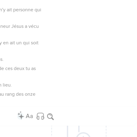
n'y ait personne qui
gneur Jésus a vécu
 en ait un qui soit
s.
 de ces deux tu as
 lieu.
s au rang des onze