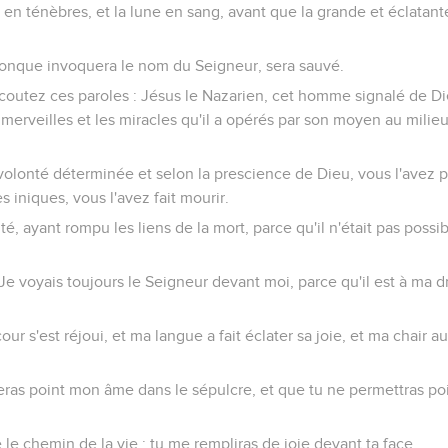
 en ténèbres, et la lune en sang, avant que la grande et éclatan
iconque invoquera le nom du Seigneur, sera sauvé.
coutez ces paroles : Jésus le Nazarien, cet homme signalé de Di
 merveilles et les miracles qu'il a opérés par son moyen au mil
 volonté déterminée et selon la prescience de Dieu, vous l'avez pri
s iniques, vous l'avez fait mourir.
té, ayant rompu les liens de la mort, parce qu'il n'était pas possib
 Je voyais toujours le Seigneur devant moi, parce qu'il est à ma dr
ur s'est réjoui, et ma langue a fait éclater sa joie, et ma chair a
eras point mon âme dans le sépulcre, et que tu ne permettras poi
e le chemin de la vie ; tu me rempliras de joie devant ta face.