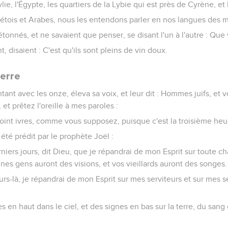
ie, l'Égypte, les quartiers de la Lybie qui est près de Cyrène, et
Crétois et Arabes, nous les entendons parler en nos langues des m
étonnés, et ne savaient que penser, se disant l'un à l'autre : Que 
, disaient : C'est qu'ils sont pleins de vin doux.
ierre
tant avec les onze, éleva sa voix, et leur dit : Hommes juifs, et 
et prêtez l'oreille à mes paroles :
oint ivres, comme vous supposez, puisque c'est la troisième heu
a été prédit par le prophète Joël :
rniers jours, dit Dieu, que je répandrai de mon Esprit sur toute chair
unes gens auront des visions, et vos vieillards auront des songes.
urs-là, je répandrai de mon Esprit sur mes serviteurs et sur mes se
es en haut dans le ciel, et des signes en bas sur la terre, du sang