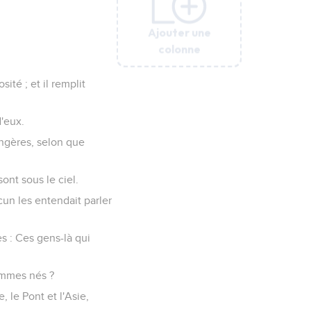
Ajouter une
Ajouter une
Ajouter une
Ajouter une
Ajouter une
colonne
colonne
colonne
colonne
colonne
ité ; et il remplit
d'eux.
angères, selon que
ont sous le ciel.
cun les entendait parler
es : Ces gens-là qui
ommes nés ?
 le Pont et l'Asie,