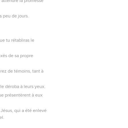
y attendre la promesse
s peu de jours.
e tu rétabliras le
fixés de sa propre
irez de témoins, tant à
e le déroba à leurs yeux.
 se présentèrent à eux
 Jésus, qui a été enlevé
el.