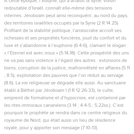
A cette époque, l’Assyrie, qui a affaibli la Syrie, voisin
redoutable d’Israël, connaît elle-même des tensions
internes. Jéroboam peut ainsi reconquérir, au nord du pays,
des territoires israélites occupés par la Syrie (2 R 14.25).
Profitant de la stabilité politique, l’aristocratie accroît ses
richesses et ses propriétés foncières, jouit du confort et du
luxe et s’abandonne à l’euphorie (6.4-6), clamant le slogan :
« l’Eternel est avec nous » (5.14,18). Cette prospérité des uns
ne va pas sans violence à l’égard des autres : extorsions de
biens, corruption de la justice, malhonnêteté en affaires (5.11
; 8.5), exploitation des pauvres que l’on réduit au servage
(8.6). La vie religieuse se dégrade elle aussi. Au sanctuaire
établi à Béthel par Jéroboam I (1 R 12.26-33), le culte,
empreint de formalisme et d’hypocrisie, est contaminé par
les rites immoraux cananéens (3.14 ; 4.4-5 ; 5.22ss.). C’est
pourquoi le prophète se rendra dans ce centre religieux du
royaume de Nord, qui était aussi un lieu de résidence
royale, pour y apporter son message (7.10-13).