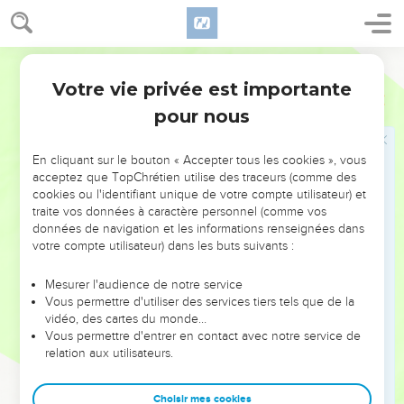
14
Ce sont des foules, des foules dans la vallée du jugement,
car le jour de l'Eternel est proche dans la vallée du jugement.
15
Le soleil et la lune s'obscurcissent, et les étoiles perdent
Segond 21
leur éclat.
Votre vie privée est importante
Joël
4
16
*De Sion l'Eternel rugit, de Jérusalem il fait entendre sa
pour nous
voix. Le ciel et la terre sont ébranlés, mais l'Eternel est un
refuge pour son peuple, un abri pour les Israélites.
En cliquant sur le bouton « Accepter tous les cookies », vous
17
« Et vous saurez que je suis l'Eternel, votre Dieu, qui habite
acceptez que TopChrétien utilise des traceurs (comme des
cookies ou l'identifiant unique de votre compte utilisateur) et
à Sion, ma sainte montagne. Jérusalem sera sainte, et les
traite vos données à caractère personnel (comme vos
étrangers n'y passeront plus.
données de navigation et les informations renseignées dans
votre compte utilisateur) dans les buts suivants :
Nouvelle prospérité pour le peuple de Dieu
Mesurer l'audience de notre service
18
A ce moment-là, le vin nouveau ruissellera des
Vous permettre d'utiliser des services tiers tels que de la
montagnes, le lait coulera des collines et il y aura de l'eau
vidéo, des cartes du monde…
Vous permettre d'entrer en contact avec notre service de
dans tous les torrents de Juda. Une source sortira aussi de la
relation aux utilisateurs.
maison de l'Eternel et arrosera la vallée de Sittim.
19
» L'Egypte sera dévastée, Edom deviendra un désert, à
Choisir mes cookies