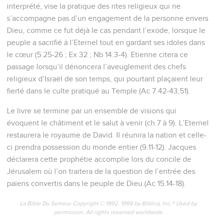
interprété, vise la pratique des rites religieux qui ne
s’accompagne pas d’un engagement de la personne envers
Dieu, comme ce fut déjà le cas pendant l’exode, lorsque le
peuple a sacrifié à l’Eternel tout en gardant ses idoles dans
le cœur (5.25-26 ; Ex 32 ; Nb 14.3-4). Etienne citera ce
passage lorsqu’il dénoncera l’aveuglement des chefs
religieux d’Israël de son temps, qui pourtant plaçaient leur
fierté dans le culte pratiqué au Temple (Ac 7.42-43,51).
Le livre se termine par un ensemble de visions qui
évoquent le châtiment et le salut à venir (ch.7 à 9). L’Eternel
restaurera le royaume de David. Il réunira la nation et celle-
ci prendra possession du monde entier (9.11-12). Jacques
déclarera cette prophétie accomplie lors du concile de
Jérusalem où l’on traitera de la question de l’entrée des
païens convertis dans le peuple de Dieu (Ac 15.14-18).
La Bible Du Semeur Copyright © 1992, 1999 by Biblica, Inc.® Used by
permission. All rights reserved worldwide.