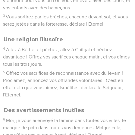
viendront pour vous où l'on vous enlèvera avec des crocs, et
vos enfants avec des hameçons.
3
Vous sortirez par les brèches, chacune devant soi, et vous
serez jetées dans la forteresse, déclare l'Eternel.
Une religion illusoire
4
Allez à Béthel et péchez, allez à Guilgal et péchez
davantage ! Offrez vos sacrifices chaque matin, et vos dîmes
tous les trois jours.
5
Offrez vos sacrifices de reconnaissance avec du levain !
Proclamez, annoncez vos offrandes volontaires ! C’est en
effet cela que vous aimez, Israélites, déclare le Seigneur,
l'Eternel.
Des avertissements inutiles
6
Moi, je vous ai envoyé la famine dans toutes vos villes, le
manque de pain dans toutes vos demeures. Malgré cela,
vous n'êtes pas revenus à moi, déclare l'Eternel.