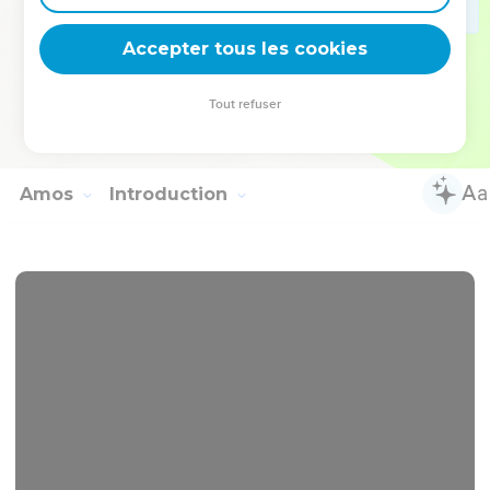
cause de leurs violences contre les Judéens dont ils ont
versé le sang innocent dans leur pays.
Accepter tous les cookies
20
Mais Juda sera toujours habité, et Jérusalem le sera de
génération en génération.
Tout refuser
21
Je vengerai leur sang que je n'ai pas encore vengé, et
l'Eternel habitera dans Sion. »
Amos
Introduction