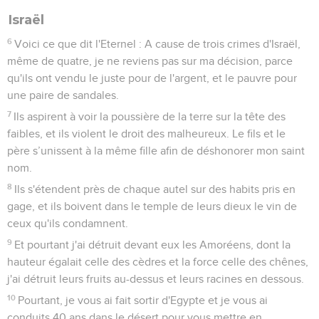
Israël
6
Voici ce que dit l'Eternel : A cause de trois crimes d'Israël,
même de quatre, je ne reviens pas sur ma décision, parce
qu'ils ont vendu le juste pour de l'argent, et le pauvre pour
une paire de sandales.
7
Ils aspirent à voir la poussière de la terre sur la tête des
faibles, et ils violent le droit des malheureux. Le fils et le
père s’unissent à la même fille afin de déshonorer mon saint
nom.
8
Ils s'étendent près de chaque autel sur des habits pris en
gage, et ils boivent dans le temple de leurs dieux le vin de
ceux qu'ils condamnent.
9
Et pourtant j'ai détruit devant eux les Amoréens, dont la
hauteur égalait celle des cèdres et la force celle des chênes,
j'ai détruit leurs fruits au-dessus et leurs racines en dessous.
10
Pourtant, je vous ai fait sortir d'Egypte et je vous ai
conduits 40 ans dans le désert pour vous mettre en