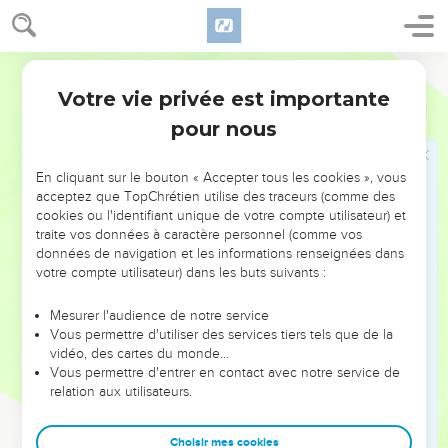
24
et j’ai cette confiance dans le Seigneur que je viendrai
bientôt moi-même.
Segond 1978 (Colombe)
25
J’ai estimé nécessaire de vous envoyer Épaphrodite, mon
Votre vie privée est importante
Philippiens
2
frère, mon compagnon d’œuvre et de combat, que vous
pour nous
m’avez envoyé, et à qui vous avez donné de quoi pourvoir à
mes besoins ;
En cliquant sur le bouton « Accepter tous les cookies », vous
26
il désirait ardemment vous voir tous, et il était fort en
acceptez que TopChrétien utilise des traceurs (comme des
peine de ce que vous ayez appris sa maladie.
cookies ou l'identifiant unique de votre compte utilisateur) et
traite vos données à caractère personnel (comme vos
27
Il a été malade, en effet, tout près de la mort ; mais Dieu a
données de navigation et les informations renseignées dans
eu pitié de lui, et non seulement de lui, mais aussi de moi,
votre compte utilisateur) dans les buts suivants :
afin que je n’aie pas tristesse sur tristesse.
28
Je l’ai donc envoyé avec beaucoup d’empressement, afin
Mesurer l'audience de notre service
Vous permettre d'utiliser des services tiers tels que de la
que vous vous réjouissiez de le revoir, et que je sois moi-
vidéo, des cartes du monde…
même moins triste.
Vous permettre d'entrer en contact avec notre service de
29
relation aux utilisateurs.
Recevez-le dans le Seigneur avec une joie entière, et
honorez de tels hommes ;
Choisir mes cookies
30
car c’est pour l’œuvre de Christ qu’il a été près de mourir,