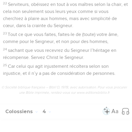
22
Serviteurs, obéissez en tout à vos maîtres selon la chair, et
cela non seulement sous leurs yeux comme si vous
cherchiez à plaire aux hommes, mais avec simplicité de
cœur, dans la crainte du Seigneur.
23
Tout ce que vous faites, faites-le de (toute) votre âme,
comme pour le Seigneur, et non pour des hommes,
24
sachant que vous recevrez du Seigneur l’héritage en
récompense. Servez Christ le Seigneur.
25
Car celui qui agit injustement récoltera selon son
injustice, et il n’y a pas de considération de personnes.
© Société biblique française – Bibli’O, 1978, avec autorisation. Pour vous procurer
une Bible imprimée, rendez-vous sur www.editionsbiblio.fr
Colossiens
4