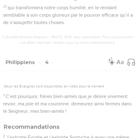
21
qui transformera notre corps humilié, en le rendant
semblable à son corps glorieux par le pouvoir efficace qu’il a
de s’assujettir toutes choses.
© Société biblique française – Bibli’O, 1978, avec autorisation. Pour vous procurer
une Bible imprimée, rendez-vous sur www.editionsbiblio.fr
Philippiens
4
Seuls les Évangiles sont disponibles en vidéo pour le moment.
1
C’est pourquoi, frères bien-aimés que je désire vivement
revoir, ma joie et ma couronne, demeurez ainsi fermes dans
le Seigneur, mes bien-aimés !
Recommandations
2
J’exhorte Évodie et j’exhorte Syntyche à avoir une même