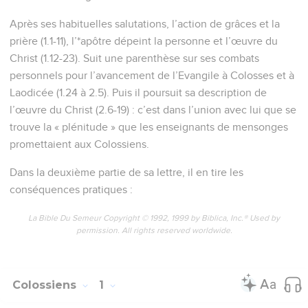
Après ses habituelles salutations, l’action de grâces et la
prière (1.1-11), l’*apôtre dépeint la personne et l’œuvre du
Christ (1.12-23). Suit une parenthèse sur ses combats
personnels pour l’avancement de l’Evangile à Colosses et à
Laodicée (1.24 à 2.5). Puis il poursuit sa description de
l’œuvre du Christ (2.6-19) : c’est dans l’union avec lui que se
trouve la « plénitude » que les enseignants de mensonges
promettaient aux Colossiens.
Dans la deuxième partie de sa lettre, il en tire les
conséquences pratiques :
La Bible Du Semeur Copyright © 1992, 1999 by Biblica, Inc.® Used by
permission. All rights reserved worldwide.
Colossiens
1