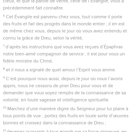
cieux, et que la parole de vérité, celle de l’Évangile, vous a
précédemment fait connaître.
6
Cet Évangile est parvenu chez vous, tout comme il porte
des fruits et fait des progrès dans le monde entier ; il en est
de même chez vous, depuis le jour où vous avez entendu et
connu la grâce de Dieu, selon la vérité,
7
d’après les instructions que vous avez reçues d’Épaphras
notre bien-aimé compagnon de service ; il est pour vous un
fidèle ministre du Christ,
8
et il nous a signalé de quel amour l’Esprit vous anime.
9
C’est pourquoi nous aussi, depuis le jour où nous l’avons
appris, nous ne cessons de prier Dieu pour vous et de
demander que vous soyez remplis de la connaissance de sa
volonté, en toute sagesse et intelligence spirituelle.
10
Marchez d’une manière digne du Seigneur pour lui plaire à
tous points de vue ; portez des fruits en toute sorte d’œuvres
bonnes et croissez dans la connaissance de Dieu ;
11
devenez puissants à tous égards par sa force glorieuse, en