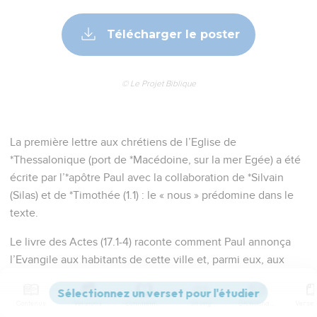
Télécharger le poster
© Le Projet Biblique
La première lettre aux chrétiens de l’Eglise de
*Thessalonique (port de *Macédoine, sur la mer Egée) a été
écrite par l’*apôtre Paul avec la collaboration de *Silvain
(Silas) et de *Timothée (1.1) : le « nous » prédomine dans le
texte.
Le livre des Actes (17.1-4) raconte comment Paul annonça
l’Evangile aux habitants de cette ville et, parmi eux, aux
membres de la colonie juive. Il nous dit comment la colère
des *Juifs l’amena à s’enfuir précipitamment.
Contenus
Versions
Commentaires
Strong
Dictionnaire