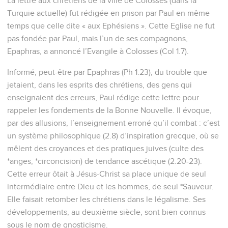
La lettre aux chrétiens de la ville de Colosses (dans la
Turquie actuelle) fut rédigée en prison par Paul en même
temps que celle dite « aux Ephésiens ». Cette Eglise ne fut
pas fondée par Paul, mais l’un de ses compagnons,
Epaphras, a annoncé l’Evangile à Colosses (Col 1.7).
Informé, peut-être par Epaphras (Ph 1.23), du trouble que
jetaient, dans les esprits des chrétiens, des gens qui
enseignaient des erreurs, Paul rédige cette lettre pour
rappeler les fondements de la Bonne Nouvelle. Il évoque,
par des allusions, l’enseignement erroné qu’il combat : c’est
un système philosophique (2.8) d’inspiration grecque, où se
mêlent des croyances et des pratiques juives (culte des
*anges, *circoncision) de tendance ascétique (2.20-23).
Cette erreur ôtait à Jésus-Christ sa place unique de seul
intermédiaire entre Dieu et les hommes, de seul *Sauveur.
Elle faisait retomber les chrétiens dans le légalisme. Ses
développements, au deuxième siècle, sont bien connus
sous le nom de gnosticisme.