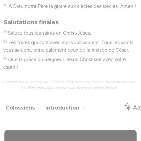
20
A Dieu notre Père la gloire aux siècles des siècles. Amen !
Salutations finales
21
Saluez tous les saints en Christ-Jésus.
22
Les frères qui sont avec moi vous saluent. Tous les saints
vous saluent, principalement ceux de la maison de César.
23
Que la grâce du Seigneur Jésus-Christ soit avec votre
esprit !
© Société biblique française – Bibli’O, 1978, avec autorisation. Pour vous procurer
une Bible imprimée, rendez-vous sur www.editionsbiblio.fr
Colossiens
Introduction