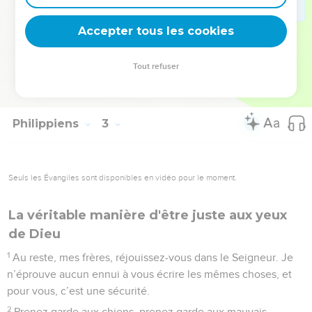
ayant exposé sa vie afin de suppléer à l’absence de votre
Accepter tous les cookies
service pour moi.
© Société biblique française – Bibli’O, 1978, avec autorisation. Pour vous procurer
Tout refuser
une Bible imprimée, rendez-vous sur www.editionsbiblio.fr
Philippiens
3
Seuls les Évangiles sont disponibles en vidéo pour le moment.
La véritable manière d'être juste aux yeux
de Dieu
1
Au reste, mes frères, réjouissez-vous dans le Seigneur. Je
n’éprouve aucun ennui à vous écrire les mêmes choses, et
pour vous, c’est une sécurité.
2
Prenez garde aux chiens, prenez garde aux mauvais