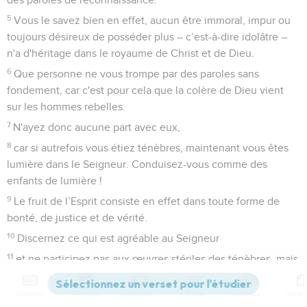
5
Vous le savez bien en effet, aucun être immoral, impur ou
toujours désireux de posséder plus – c’est-à-dire idolâtre –
n'a d'héritage dans le royaume de Christ et de Dieu.
6
Que personne ne vous trompe par des paroles sans
fondement, car c'est pour cela que la colère de Dieu vient
sur les hommes rebelles.
7
N'ayez donc aucune part avec eux,
8
car si autrefois vous étiez ténèbres, maintenant vous êtes
lumière dans le Seigneur. Conduisez-vous comme des
enfants de lumière !
9
Le fruit de l’Esprit consiste en effet dans toute forme de
bonté, de justice et de vérité.
10
Discernez ce qui est agréable au Seigneur
11
et ne participez pas aux œuvres stériles des ténèbres, mais
démasquez-les plutôt.
12
Contenus
Versions
Commentaires
Strong
Dictionnaire
En effet, ce que ces hommes font en secret, il est même