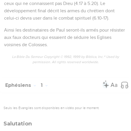
ceux qui ne connaissent pas Dieu (4.17 à 5.20). Le
développement final décrit les armes du chrétien dont
celui-ci devra user dans le combat spirituel (6.10-17).
Ainsi les destinataires de Paul seront-ils armés pour résister
aux faux docteurs qui essaient de séduire les Eglises
voisines de Colosses.
La Bible Du Semeur Copyright © 1992, 1999 by Biblica, Inc.® Used by
permission. All rights reserved worldwide.
Ephésiens
1
Seuls les Évangiles sont disponibles en vidéo pour le moment.
Salutation