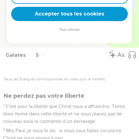
était né grâce à l'Esprit, et il en va de même maintenant
encore.
Accepter tous les cookies
30
Mais que dit l'Ecriture ? Chasse l'esclave et son fils, car le
fils de l'esclave n'héritera pas avec le fils de la femme libre.
Tout refuser
31
Ainsi, frères et sœurs, nous ne sommes pas les enfants de
l'esclave, mais de la femme libre.
Galates
5
Seuls les Évangiles sont disponibles en vidéo pour le moment.
Ne perdez pas votre liberté
1
C'est pour la liberté que Christ nous a affranchis. Tenez
donc ferme dans cette liberté et ne vous placez pas de
nouveau sous la contrainte d’un esclavage.
2
Moi Paul, je vous le dis : si vous vous faites circoncire,
Christ ne vous servira à rien.