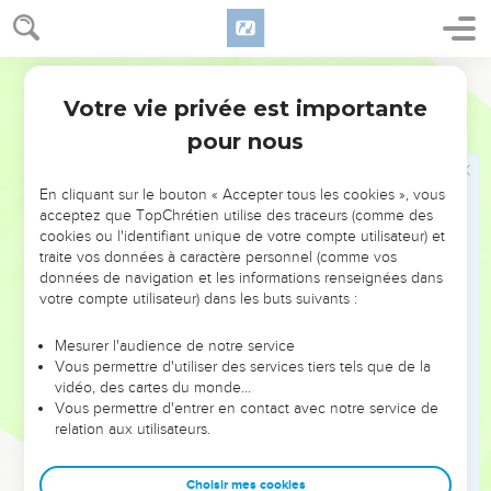
femme esclave et un de la femme libre.
23
Mais celui de l'esclave est né par volonté humaine, et
celui de la femme libre est le fruit de la promesse.
Segond 21
24
Ces faits ont une valeur allégorique, car ces femmes
Votre vie privée est importante
Galates
4
représentent deux alliances. L'une vient du mont Sinaï et
pour nous
donne naissance à des esclaves : c'est Agar.
25
En effet, Agar, c'est le mont Sinaï en Arabie, et elle
En cliquant sur le bouton « Accepter tous les cookies », vous
correspond à la Jérusalem actuelle qui vit dans l’esclavage
acceptez que TopChrétien utilise des traceurs (comme des
avec ses enfants.
cookies ou l'identifiant unique de votre compte utilisateur) et
traite vos données à caractère personnel (comme vos
26
Mais la Jérusalem d'en haut est libre, c'est elle qui est
données de navigation et les informations renseignées dans
notre mère.
votre compte utilisateur) dans les buts suivants :
27
De fait, il est écrit : Réjouis-toi, stérile, toi qui n'as pas eu
Mesurer l'audience de notre service
d'enfant ! Eclate de joie et pousse des cris de triomphe, toi
Vous permettre d'utiliser des services tiers tels que de la
qui n'as pas connu les douleurs de l'accouchement ! En effet,
vidéo, des cartes du monde…
les enfants de la femme délaissée seront plus nombreux que
Vous permettre d'entrer en contact avec notre service de
ceux de la femme mariée.
relation aux utilisateurs.
29
Le fils né par volonté humaine persécutait alors celui qui
Choisir mes cookies