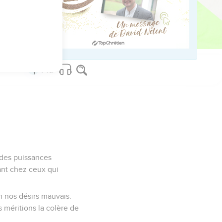
eu habite totalement.
us sur www.editionsbiblio.fr
 des puissances
nant chez ceux qui
n nos désirs mauvais.
 méritions la colère de