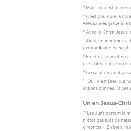
4
Mais Dieu est riche en
5
C’est pourquoi, à nous
êtes sauvés grâce à la 
6
Avec le Christ Jésus, i
7
Ainsi, en montrant sa 
extraordinaire de ses bi
8
En effet, vous êtes sa
c’est Dieu qui vous don
9
Ce salut ne vient pas
10
Oui, c’est Dieu qui n
actions bonnes. Et ces 
Un en Jésus-Chri
11
Les Juifs portent la m
n’êtes pas juifs de nais
circoncis ». Eh bien, ra