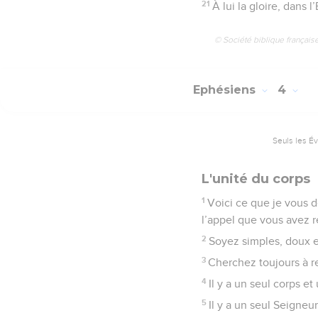
21
À lui la gloire, dans 
© Société biblique français
Ephésiens
4
Seuls les É
L'unité du corps
1
Voici ce que je vous d
l’appel que vous avez r
2
Soyez simples, doux e
3
Cherchez toujours à res
4
Il y a un seul corps e
5
Il y a un seul Seigneu