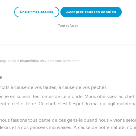
du Christ. En elle, le Christ est totalement présent, lui en qui Di
Accepter tous les cookies
Choisir mes cookies
e – Bibli’O, 2000, avec autorisation. Pour vous procurer une Bible imprimée, rendez-vo
Tout refuser
vangiles sont disponibles en vidéo pour le moment.
e
morts à cause de vos fautes, à cause de vos péchés.
éché en suivant les forces de ce monde. Vous obéissiez au chef
tre ciel et terre. Ce chef, c’est l’esprit du mal qui agit mainte
 nous faisions tous partie de ces gens-là quand nous vivions selo
ésirs et à nos pensées mauvaises. À cause de notre nature, nous