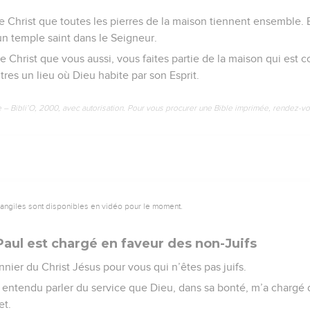
e Christ que toutes les pierres de la maison tiennent ensemble. 
un temple saint dans le Seigneur.
e Christ que vous aussi, vous faites partie de la maison qui est c
tres un lieu où Dieu habite par son Esprit.
e – Bibli’O, 2000, avec autorisation. Pour vous procurer une Bible imprimée, rendez-vo
vangiles sont disponibles en vidéo pour le moment.
Paul est chargé en faveur des non-Juifs
onnier du Christ Jésus pour vous qui n’êtes pas juifs.
entendu parler du service que Dieu, dans sa bonté, m’a chargé 
et.