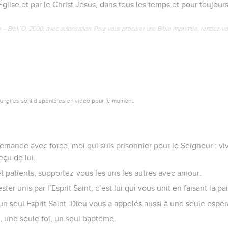
l’Église et par le Christ Jésus, dans tous les temps et pour toujour
e – Bibli’O, 2000, avec autorisation. Pour vous procurer une Bible imprimée, rendez-vo
vangiles sont disponibles en vidéo pour le moment.
emande avec force, moi qui suis prisonnier pour le Seigneur : v
eçu de lui.
t patients, supportez-vous les uns les autres avec amour.
ter unis par l’Esprit Saint, c’est lui qui vous unit en faisant la pa
t un seul Esprit Saint. Dieu vous a appelés aussi à une seule espé
r, une seule foi, un seul baptême.