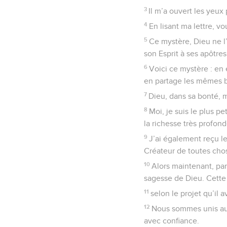
3
Il m’a ouvert les yeux
4
En lisant ma lettre, v
5
Ce mystère, Dieu ne l’a
son Esprit à ses apôtres
6
Voici ce mystère : en 
en partage les mêmes bi
7
Dieu, dans sa bonté, m
8
Moi, je suis le plus pe
la richesse très profond
9
J’ai également reçu l
Créateur de toutes chos
10
Alors maintenant, par
sagesse de Dieu. Cette
11
selon le projet qu’il a
12
Nous sommes unis au 
avec confiance.