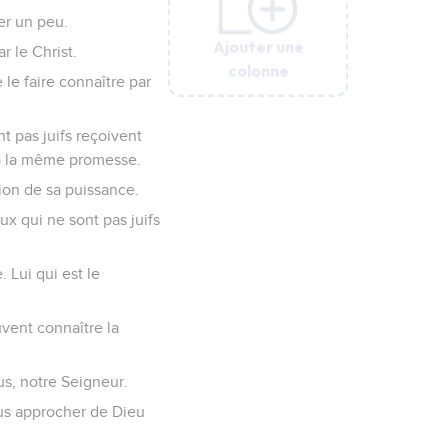
er un peu.
Ajouter une
Ajouter une
Ajouter une
Ajouter une
Ajouter une
Ajouter une
r le Christ.
colonne
colonne
colonne
colonne
colonne
colonne
 le faire connaître par
t pas juifs reçoivent
t à la même promesse.
ion de sa puissance.
eux qui ne sont pas juifs
 Lui qui est le
uvent connaître la
sus, notre Seigneur.
ous approcher de Dieu