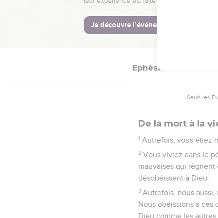
23
L’Église est le corps 
© Société biblique français
Ephésiens
2
Seuls les É
De la mort à la vi
1
Autrefois, vous étiez 
2
Vous viviez dans le p
mauvaises qui règnent en
désobéissent à Dieu.
3
Autrefois, nous aussi,
Nous obéissions à ces d
Dieu comme les autres.