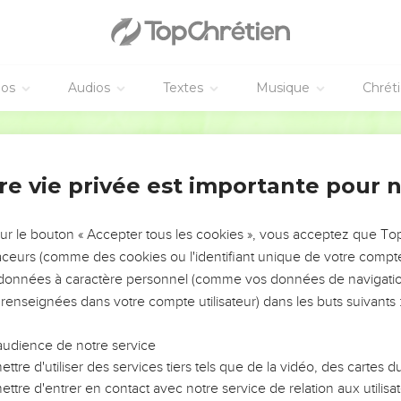
ris : vous croyez au Seigneur Jésus et vous aimez tous ceux qui l
 sais cela,
 je prie, et sans cesse je remercie Dieu à cause de vous.
 notre Seigneur Jésus-Christ, le Père rempli de gloire, de vou
éos
Audios
Textes
Musique
Chrét
Dieu et vous le connaîtrez vraiment.
ir les yeux de votre intelligence. Ainsi, vous pourrez connaître 
Parole de Vie
. Vous connaîtrez la richesse magnifique des biens qu’il donne 
re vie privée est importante pour 
uissance extraordinaire que Dieu a montrée pour nous qui croyon
sur le bouton « Accepter tous les cookies », vous acceptez que T
ns le Christ quand il l’a réveillé de la mort, quand il l’a fait asse
traceurs (comme des cookies ou l'identifiant unique de votre compte 
s données à caractère personnel (comme vos données de navigatio
lacé au-dessus de toutes les forces et de toutes les puissances qu
 renseignées dans votre compte utilisateur) dans les buts suivants 
us de tout ce qui existe, non seulement dans le monde d’aujourd’h
audience de notre service
sous les pieds du Christ. Il a mis le Christ au-dessus de tout, et 
ttre d'utiliser des services tiers tels que de la vidéo, des cartes
ttre d'entrer en contact avec notre service de relation aux utilisat