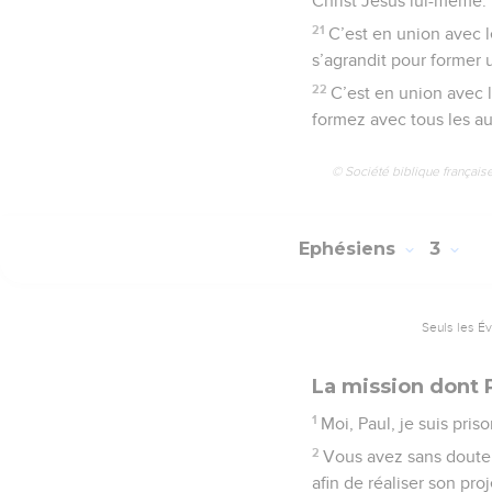
Christ Jésus lui-même.
21
C’est en union avec l
s’agrandit pour former 
22
C’est en union avec l
formez avec tous les au
© Société biblique français
Ephésiens
3
Seuls les É
La mission dont 
1
Moi, Paul, je suis pris
2
Vous avez sans doute 
afin de réaliser son proj