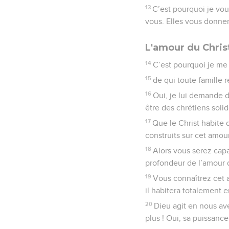
13
C’est pourquoi je vou
vous. Elles vous donnent
L'amour du Chris
14
C’est pourquoi je me
15
de qui toute famille r
16
Oui, je lui demande d
être des chrétiens solid
17
Que le Christ habite 
construits sur cet amou
18
Alors vous serez capa
profondeur de l’amour d
19
Vous connaîtrez cet 
il habitera totalement 
20
Dieu agit en nous av
plus ! Oui, sa puissanc