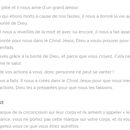
 pitié et il nous aime d’un grand amour.
 qui étions morts à cause de nos fautes, il nous a donné la vie av
bonté de Dieu.
l nous a réveillés de la mort et avec lui encore, il nous a fait ass
bonté pour nous dans le Christ Jésus, Dieu a voulu prouver pour 
enfaits.
uvés grâce à la bonté de Dieu, et parce que vous croyez. Cela ne
ne le salut.
 de vos actions à vous, donc personne ne peut se vanter !
ous a faits. Il nous a créés dans le Christ Jésus pour que nous m
actions, Dieu les a préparées pour que nous les fassions.
st
arque de la circoncision sur leur corps et ils aiment s’appeler « l
sance, vous ne portez pas cette marque sur votre corps, et ils vo
ppelez-vous ce que vous étiez autrefois :