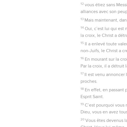
12
vous étiez sans Messi
alliances avec son peup
13
Mais maintenant, dans
14
Oui, c’est lui qui est
la croix, le Christ a dét
15
Il a enlevé toute val
non-Juifs, le Christ a c
16
En mourant sur la croi
Par la croix, il a détruit 
17
Il est venu annoncer 
proches.
18
En effet, en passant 
Esprit Saint.
19
C’est pourquoi vous n
Dieu, vous en avez tous 
20
Vous êtes devenus la 