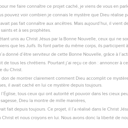
 pour me faire connaître ce projet caché, je viens de vous en parl
ous pouvez voir combien je connais le mystère que Dieu réalise pa
vait pas fait connaître aux ancêtres. Mais aujourd’hui, il vient de
 saints et à ses prophètes.
étant unis au Christ Jésus par la Bonne Nouvelle, ceux qui ne son
ens que les Juifs. Ils font partie du même corps, ils participen
’a donné d’être serviteur de cette Bonne Nouvelle, grâce à l’act
tit de tous les chrétiens. Pourtant j’ai reçu ce don : annoncer à c
e du Christ.
e don de montrer clairement comment Dieu accomplit ce mystère.
es, il avait caché en lui ce mystère depuis toujours.
 l’Église, tous ceux qui ont autorité et pouvoir dans les cieux pe
 sagesse, Dieu la montre de mille manières,
vait fait depuis toujours. Ce projet, il l’a réalisé dans le Christ Jé
Christ et nous croyons en lui. Nous avons donc la liberté de n