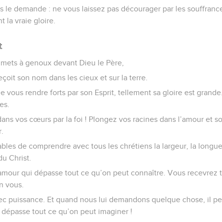
s le demande : ne vous laissez pas décourager par les souffranc
 la vraie gloire.
t
 mets à genoux devant Dieu le Père,
eçoit son nom dans les cieux et sur la terre.
e vous rendre forts par son Esprit, tellement sa gloire est grande
es.
dans vos cœurs par la foi ! Plongez vos racines dans l’amour et 
r.
bles de comprendre avec tous les chrétiens la largeur, la longueu
u Christ.
amour qui dépasse tout ce qu’on peut connaître. Vous recevrez to
en vous.
ec puissance. Et quand nous lui demandons quelque chose, il p
e dépasse tout ce qu’on peut imaginer !