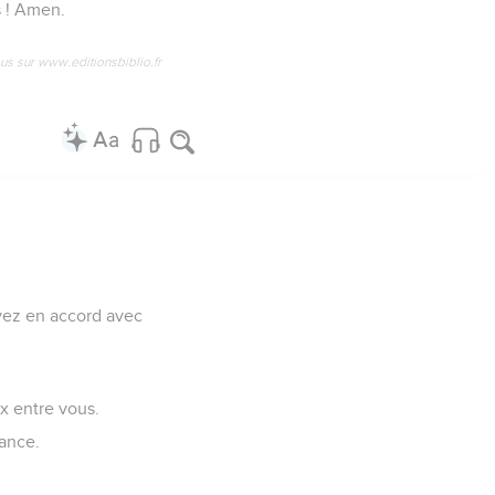
s ! Amen.
us sur www.editionsbiblio.fr
ivez en accord avec
ix entre vous.
rance.