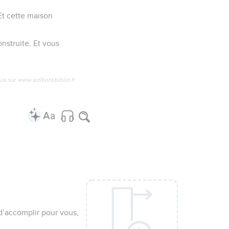
Et cette maison
onstruite. Et vous
us sur www.editionsbiblio.fr
d’accomplir pour vous,