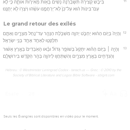
11
בִּיבֹ֤שׁ קְצִירָהּ֙ תִּשָּׁבַ֔רְנָה נָשִׁ֕ים בָּא֖וֹת מְאִיר֣וֹת אוֹתָ֑הּ כִּ֣י לֹ֤א
עַם־בִּינוֹת֙ ה֔וּא עַל־כֵּן֙ לֹֽא־יְרַחֲמֶ֣נּוּ עֹשֵׂ֔הוּ וְיֹצְר֖וֹ לֹ֥א יְחֻנֶּֽנּוּ׃
Le grand retour des exilés
12
וְהָיָה֙ בַּיּ֣וֹם הַה֔וּא יַחְבֹּ֧ט יְהוָ֛ה מִשִּׁבֹּ֥לֶת הַנָּהָ֖ר עַד־נַ֣חַל מִצְרָ֑יִם וְאַתֶּ֧ם
תְּלֻקְּט֛וּ לְאַחַ֥ד אֶחָ֖ד בְּנֵ֥י יִשְׂרָאֵֽל׃
13
וְהָיָ֣ה ׀ בַּיּ֣וֹם הַה֗וּא יִתָּקַע֮ בְּשׁוֹפָ֣ר גָּדוֹל֒ וּבָ֗אוּ הָאֹֽבְדִים֙ בְּאֶ֣רֶץ אַשּׁ֔וּר
וְהַנִּדָּחִ֖ים בְּאֶ֣רֶץ מִצְרָ֑יִם וְהִשְׁתַּחֲו֧וּ לַיהוָ֛ה בְּהַ֥ר הַקֹּ֖דֶשׁ בִּירוּשָׁלִָֽם׃
Hébreu : © Westminster Leningrad Codex - tanach.us --- Grec : © 2010 by the
Society of Biblical Literature and Logos Bible Software - sblgnt.com
Esaïe
28
Seuls les Évangiles sont disponibles en vidéo pour le moment.