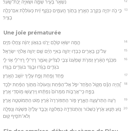
12
נִשְׁאַ֥ר בָּעִ֖יר שַׁמָּ֑ה וּשְׁאִיָּ֖ה יֻכַּת־שָֽׁעַר׃
13
כִּ֣י כֹ֥ה יִהְיֶ֛ה בְּקֶ֥רֶב הָאָ֖רֶץ בְּת֣וֹךְ הָֽעַמִּ֑ים כְּנֹ֣קֶף זַ֔יִת כְּעוֹלֵלֹ֖ת אִם־כָּלָ֥ה
בָצִֽיר׃
Une joie prématurée
14
הֵ֛מָּה יִשְׂא֥וּ קוֹלָ֖ם יָרֹ֑נּוּ בִּגְא֣וֹן יְהוָ֔ה צָהֲל֖וּ מִיָּֽם׃
15
עַל־כֵּ֥ן בָּאֻרִ֖ים כַּבְּד֣וּ יְהוָ֑ה בְּאִיֵּ֣י הַיָּ֔ם שֵׁ֥ם יְהוָ֖ה אֱלֹהֵ֥י יִשְׂרָאֵֽל׃
16
מִכְּנַ֨ף הָאָ֜רֶץ זְמִרֹ֤ת שָׁמַ֙עְנוּ֙ צְבִ֣י לַצַּדִּ֔יק וָאֹמַ֛ר רָזִי־לִ֥י רָֽזִי־לִ֖י א֣וֹי לִ֑י
בֹּגְדִ֣ים בָּגָ֔דוּ וּבֶ֥גֶד בּוֹגְדִ֖ים בָּגָֽדוּ׃
17
פַּ֥חַד וָפַ֖חַת וָפָ֑ח עָלֶ֖יךָ יוֹשֵׁ֥ב הָאָֽרֶץ׃
18
וְֽ֠הָיָה הַנָּ֞ס מִקּ֤וֹל הַפַּ֙חַד֙ יִפֹּ֣ל אֶל־הַפַּ֔חַת וְהָֽעוֹלֶה֙ מִתּ֣וֹךְ הַפַּ֔חַת יִלָּכֵ֖ד
בַּפָּ֑ח כִּֽי־אֲרֻבּ֤וֹת מִמָּרוֹם֙ נִפְתָּ֔חוּ וַֽיִּרְעֲשׁ֖וּ מ֥וֹסְדֵי אָֽרֶץ׃
19
רֹ֥עָה הִֽתְרֹעֲעָ֖ה הָאָ֑רֶץ פּ֤וֹר הִֽתְפּוֹרְרָה֙ אֶ֔רֶץ מ֥וֹט הִֽתְמוֹטְטָ֖ה אָֽרֶץ׃
20
נ֣וֹעַ תָּנ֤וּעַ אֶ֙רֶץ֙ כַּשִּׁכּ֔וֹר וְהִֽתְנוֹדְדָ֖ה כַּמְּלוּנָ֑ה וְכָבַ֤ד עָלֶ֙יהָ֙ פִּשְׁעָ֔הּ וְנָפְלָ֖ה
וְלֹא־תֹסִ֥יף קֽוּם׃