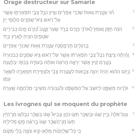
Orage destructeur sur Samarie
1
ה֗וֹי עֲטֶ֤רֶת גֵּאוּת֙ שִׁכֹּרֵ֣י אֶפְרַ֔יִם וְצִ֥יץ נֹבֵ֖ל צְבִ֣י תִפְאַרְתּ֑וֹ אֲשֶׁ֛ר
עַל־רֹ֥אשׁ גֵּֽיא־שְׁמָנִ֖ים הֲל֥וּמֵי יָֽיִן׃
2
הִנֵּ֨ה חָזָ֤ק וְאַמִּץ֙ לַֽאדֹנָ֔י כְּזֶ֥רֶם בָּרָ֖ד שַׂ֣עַר קָ֑טֶב כְּ֠זֶרֶם מַ֣יִם כַּבִּירִ֥ים
שֹׁטְפִ֛ים הִנִּ֥יחַ לָאָ֖רֶץ בְּיָֽד׃
3
בְּרַגְלַ֖יִם תֵּֽרָמַ֑סְנָה עֲטֶ֥רֶת גֵּא֖וּת שִׁכּוֹרֵ֥י אֶפְרָֽיִם׃
4
וְֽהָ֨יְתָ֜ה צִיצַ֤ת נֹבֵל֙ צְבִ֣י תִפְאַרְתּ֔וֹ אֲשֶׁ֥ר עַל־רֹ֖אשׁ גֵּ֣יא שְׁמָנִ֑ים כְּבִכּוּרָהּ֙
בְּטֶ֣רֶם קַ֔יִץ אֲשֶׁ֨ר יִרְאֶ֤ה הָֽרֹאֶה֙ אוֹתָ֔הּ בְּעוֹדָ֥הּ בְּכַפּ֖וֹ יִבְלָעֶֽנָּה׃
5
בַּיּ֣וֹם הַה֗וּא יִֽהְיֶה֙ יְהוָ֣ה צְבָא֔וֹת לַעֲטֶ֣רֶת צְבִ֔י וְלִצְפִירַ֖ת תִּפְאָרָ֑ה לִשְׁאָ֖ר
עַמּֽוֹ׃
6
וּלְר֖וּחַ מִשְׁפָּ֑ט לַיּוֹשֵׁב֙ עַל־הַמִּשְׁפָּ֔ט וְלִ֨גְבוּרָ֔ה מְשִׁיבֵ֥י מִלְחָמָ֖ה שָֽׁעְרָה׃
Les ivrognes qui se moquent du prophète
7
וְגַם־אֵ֙לֶּה֙ בַּיַּ֣יִן שָׁג֔וּ וּבַשֵּׁכָ֖ר תָּע֑וּ כֹּהֵ֣ן וְנָבִיא֩ שָׁג֨וּ בַשֵּׁכָ֜ר נִבְלְע֣וּ מִן־הַיַּ֗יִן
תָּעוּ֙ מִן־הַשֵּׁכָ֔ר שָׁגוּ֙ בָּֽרֹאֶ֔ה פָּק֖וּ פְּלִילִיָּֽה׃
8
כִּ֚י כָּל־שֻׁלְחָנ֔וֹת מָלְא֖וּ קִ֣יא צֹאָ֑ה בְּלִ֖י מָקֽוֹם׃