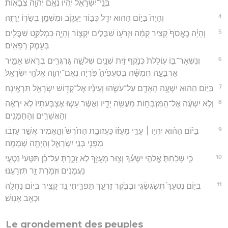
בְּנֵֽי־יִשְׂרָאֵל֙ יִֽהְי֔וּ נְאֻ֖ם יְהוָ֥ה צְבָאֽוֹת׃
4
וְהָיָה֙ בַּיּ֣וֹם הַה֔וּא יִדַּ֖ל כְּב֣וֹד יַעֲקֹ֑ב וּמִשְׁמַ֥ן בְּשָׂר֖וֹ יֵרָזֶֽה׃
5
וְהָיָ֗ה כֶּֽאֱסֹף֙ קָצִ֣יר קָמָ֔ה וּזְרֹע֖וֹ שִׁבֳּלִ֣ים יִקְצ֑וֹר וְהָיָ֛ה כִּמְלַקֵּ֥ט שִׁבֳּלִ֖ים
בְּעֵ֥מֶק רְפָאִֽים׃
6
וְנִשְׁאַר־בּ֤וֹ עֽוֹלֵלֹת֙ כְּנֹ֣קֶף זַ֔יִת שְׁנַ֧יִם שְׁלֹשָׁ֛ה גַּרְגְּרִ֖ים בְּרֹ֣אשׁ אָמִ֑יר
אַרְבָּעָ֣ה חֲמִשָּׁ֗ה בִּסְעִפֶ֙יהָ֙ פֹּֽרִיָּ֔ה נְאֻם־יְהוָ֖ה אֱלֹהֵ֥י יִשְׂרָאֵֽל׃
7
בַּיּ֣וֹם הַה֔וּא יִשְׁעֶ֥ה הָאָדָ֖ם עַל־עֹשֵׂ֑הוּ וְעֵינָ֕יו אֶל־קְד֥וֹשׁ יִשְׂרָאֵ֖ל תִּרְאֶֽינָה׃
8
וְלֹ֣א יִשְׁעֶ֔ה אֶל־הַֽמִּזְבְּח֖וֹת מַעֲשֵׂ֣ה יָדָ֑יו וַאֲשֶׁ֨ר עָשׂ֤וּ אֶצְבְּעֹתָיו֙ לֹ֣א יִרְאֶ֔ה
וְהָאֲשֵׁרִ֖ים וְהָחַמָּנִֽים׃
9
בַּיּ֨וֹם הַה֜וּא יִהְי֣וּ ׀ עָרֵ֣י מָעֻזּ֗וֹ כַּעֲזוּבַ֤ת הַחֹ֙רֶשׁ֙ וְהָ֣אָמִ֔יר אֲשֶׁ֣ר עָזְב֔וּ
מִפְּנֵ֖י בְּנֵ֣י יִשְׂרָאֵ֑ל וְהָיְתָ֖ה שְׁמָמָֽה׃
10
כִּ֤י שָׁכַ֙חַתְּ֙ אֱלֹהֵ֣י יִשְׁעֵ֔ךְ וְצ֥וּר מָעֻזֵּ֖ךְ לֹ֣א זָכָ֑רְתְּ עַל־כֵּ֗ן תִּטְּעִי֙ נִטְעֵ֣י
נַעֲמָנִ֔ים וּזְמֹ֥רַת זָ֖ר תִּזְרָעֶֽנּוּ׃
11
בְּי֤וֹם נִטְעֵךְ֙ תְּשַׂגְשֵׂ֔גִי וּבַבֹּ֖קֶר זַרְעֵ֣ךְ תַּפְרִ֑יחִי נֵ֥ד קָצִ֛יר בְּי֥וֹם נַחֲלָ֖ה
וּכְאֵ֥ב אָנֽוּשׁ׃
Le grondement des peuples