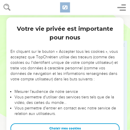
Votre vie privée est importante
Esaïe
17
pour nous
NE MANQUEZ PAS L’ÉVÉNEMENT
En cliquant sur le bouton « Accepter tous les cookies », vous
DE L’ANNÉE !
acceptez que TopChrétien utilise des traceurs (comme des
cookies ou l'identifiant unique de votre compte utilisateur) et
ET SI LEURS ERREURS POUVAIENT VOUS ÉVITER LES
traite vos données à caractère personnel (comme vos
VOTRES ?
données de navigation et les informations renseignées dans
votre compte utilisateur) dans les buts suivants :
On admire souvent les leaders pour leurs réussites, leur impact,
leur foi ou leur vision. Mais on voit moins les doutes, les erreurs
Mesurer l'audience de notre service
Vous permettre d'utiliser des services tiers tels que de la
et les saisons difficiles qu'ils ont traversés, alors même que ce
vidéo, des cartes du monde…
sont elles qui les ont façonnés.
Vous permettre d'entrer en contact avec notre service de
relation aux utilisateurs.
Dans cette conférence, leaders, entrepreneurs, et responsables
reviennent sur les erreurs marquantes de leur parcours et les
clés pour avancer avec plus de sagesse afin que leurs erreurs
Choisir mes cookies