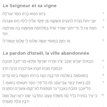
Le Seigneur et sa vigne
2
בַּיּ֖וֹם הַה֑וּא כֶּ֥רֶם חֶ֖מֶד עַנּוּ־לָֽהּ׃
3
אֲנִ֤י יְהוָה֙ נֹֽצְרָ֔הּ לִרְגָעִ֖ים אַשְׁקֶ֑נָּה פֶּ֚ן יִפְקֹ֣ד עָלֶ֔יהָ לַ֥יְלָה וָי֖וֹם אֶצֳּרֶֽנָּה׃
4
חֵמָ֖ה אֵ֣ין לִ֑י מִֽי־יִתְּנֵ֜נִי שָׁמִ֥יר שַׁ֙יִת֙ בַּמִּלְחָמָ֔ה אֶפְשְׂעָ֥ה בָ֖הּ אֲצִיתֶ֥נָּה
יָּֽחַד׃
5
א֚וֹ יַחֲזֵ֣ק בְּמָעוּזִּ֔י יַעֲשֶׂ֥ה שָׁל֖וֹם לִ֑י שָׁל֖וֹם יַֽעֲשֶׂה־לִּֽי׃
Le pardon d'Israël, la ville abandonnée
6
הַבָּאִים֙ יַשְׁרֵ֣שׁ יַֽעֲקֹ֔ב יָצִ֥יץ וּפָרַ֖ח יִשְׂרָאֵ֑ל וּמָלְא֥וּ פְנֵי־תֵבֵ֖ל תְּנוּבָֽה׃
7
הַכְּמַכַּ֥ת מַכֵּ֖הוּ הִכָּ֑הוּ אִם־כְּהֶ֥רֶג הֲרֻגָ֖יו הֹרָֽג׃
8
בְּסַּאסְּאָ֖ה בְּשַׁלְחָ֣הּ תְּרִיבֶ֑נָּה הָגָ֛ה בְּרוּח֥וֹ הַקָּשָׁ֖ה בְּי֥וֹם קָדִֽים׃
9
לָכֵ֗ן בְּזֹאת֙ יְכֻפַּ֣ר עֲוֺֽן־יַעֲקֹ֔ב וְזֶ֕ה כָּל־פְּרִ֖י הָסִ֣ר חַטָּאת֑וֹ בְּשׂוּמ֣וֹ ׀
כָּל־אַבְנֵ֣י מִזְבֵּ֗חַ כְּאַבְנֵי־גִר֙ מְנֻפָּצ֔וֹת לֹֽא־יָקֻ֥מוּ אֲשֵׁרִ֖ים וְחַמָּנִֽים׃
10
כִּ֣י עִ֤יר בְּצוּרָה֙ בָּדָ֔ד נָוֶ֕ה מְשֻׁלָּ֥ח וְנֶעֱזָ֖ב כַּמִּדְבָּ֑ר שָׁ֣ם יִרְעֶ֥ה עֵ֛גֶל וְשָׁ֥ם
יִרְבָּ֖ץ וְכִלָּ֥ה סְעִפֶֽיהָ׃