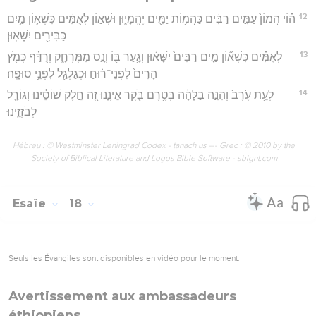
12
ה֗וֹי הֲמוֹן֙ עַמִּ֣ים רַבִּ֔ים כַּהֲמ֥וֹת יַמִּ֖ים יֶהֱמָי֑וּן וּשְׁא֣וֹן לְאֻמִּ֔ים כִּשְׁא֛וֹן מַ֥יִם
כַּבִּירִ֖ים יִשָּׁאֽוּן׃
13
לְאֻמִּ֗ים כִּשְׁא֞וֹן מַ֤יִם רַבִּים֙ יִשָּׁא֔וּן וְגָ֥עַר בּ֖וֹ וְנָ֣ס מִמֶּרְחָ֑ק וְרֻדַּ֗ף כְּמֹ֤ץ
הָרִים֙ לִפְנֵי־ר֔וּחַ וּכְגַלְגַּ֖ל לִפְנֵ֥י סוּפָֽה׃
14
לְעֵ֥ת עֶ֙רֶב֙ וְהִנֵּ֣ה בַלָּהָ֔ה בְּטֶ֥רֶם בֹּ֖קֶר אֵינֶ֑נּוּ זֶ֚ה חֵ֣לֶק שׁוֹסֵ֔ינוּ וְגוֹרָ֖ל
לְבֹזְזֵֽינוּ׃
Hébreu : © Westminster Leningrad Codex - tanach.us --- Grec : © 2010 by the
Society of Biblical Literature and Logos Bible Software - sblgnt.com
Esaïe
18
Seuls les Évangiles sont disponibles en vidéo pour le moment.
Avertissement aux ambassadeurs
éthiopiens