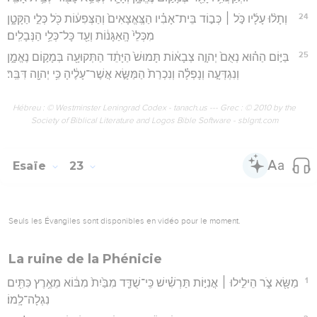
24
וְתָל֨וּ עָלָ֜יו כֹּ֣ל ׀ כְּב֣וֹד בֵּית־אָבִ֗יו הַצֶּֽאֱצָאִים֙ וְהַצְּפִע֔וֹת כֹּ֖ל כְּלֵ֣י הַקָּטָ֑ן
מִכְּלֵי֙ הָֽאַגָּנ֔וֹת וְעַ֖ד כָּל־כְּלֵ֥י הַנְּבָלִֽים׃
25
בַּיּ֣וֹם הַה֗וּא נְאֻם֙ יְהוָ֣ה צְבָא֔וֹת תָּמוּשׁ֙ הַיָּתֵ֔ד הַתְּקוּעָ֖ה בְּמָק֣וֹם נֶאֱמָ֑ן
וְנִגְדְּעָ֣ה וְנָפְלָ֗ה וְנִכְרַת֙ הַמַּשָּׂ֣א אֲשֶׁר־עָלֶ֔יהָ כִּ֥י יְהוָ֖ה דִּבֵּֽר׃
Hébreu : © Westminster Leningrad Codex - tanach.us --- Grec : © 2010 by the
Society of Biblical Literature and Logos Bible Software - sblgnt.com
Esaïe
23
Seuls les Évangiles sont disponibles en vidéo pour le moment.
La ruine de la Phénicie
1
מַשָּׂ֖א צֹ֑ר הֵילִ֣ילוּ ׀ אֳנִיּ֣וֹת תַּרְשִׁ֗ישׁ כִּֽי־שֻׁדַּ֤ד מִבַּ֙יִת֙ מִבּ֔וֹא מֵאֶ֥רֶץ כִּתִּ֖ים
נִגְלָה־לָֽמוֹ׃