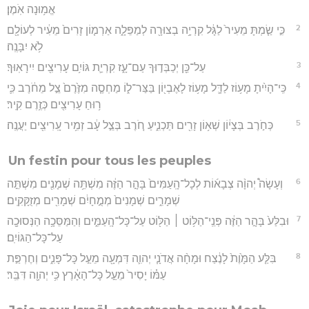
אֱמ֥וּנָה אֹֽמֶן׃
2
כִּ֣י שַׂ֤מְתָּ מֵעִיר֙ לַגָּ֔ל קִרְיָ֥ה בְצוּרָ֖ה לְמַפֵּלָ֑ה אַרְמ֤וֹן זָרִים֙ מֵעִ֔יר לְעוֹלָ֖ם
לֹ֥א יִבָּנֶֽה׃
3
עַל־כֵּ֖ן יְכַבְּד֣וּךָ עַם־עָ֑ז קִרְיַ֛ת גּוֹיִ֥ם עָרִיצִ֖ים יִירָאֽוּךָ׃
4
כִּֽי־הָיִ֨יתָ מָע֥וֹז לַדָּ֛ל מָע֥וֹז לָאֶבְי֖וֹן בַּצַּר־ל֑וֹ מַחְסֶ֤ה מִזֶּ֙רֶם֙ צֵ֣ל מֵחֹ֔רֶב כִּ֛י
ר֥וּחַ עָרִיצִ֖ים כְּזֶ֥רֶם קִֽיר׃
5
כְּחֹ֣רֶב בְּצָי֔וֹן שְׁא֥וֹן זָרִ֖ים תַּכְנִ֑יעַ חֹ֚רֶב בְּצֵ֣ל עָ֔ב זְמִ֥יר עָֽרִיצִ֖ים יַעֲנֶֽה׃
Un festin pour tous les peuples
6
וְעָשָׂה֩ יְהוָ֨ה צְבָא֜וֹת לְכָל־הָֽעַמִּים֙ בָּהָ֣ר הַזֶּ֔ה מִשְׁתֵּ֥ה שְׁמָנִ֖ים מִשְׁתֵּ֣ה
שְׁמָרִ֑ים שְׁמָנִים֙ מְמֻ֣חָיִ֔ם שְׁמָרִ֖ים מְזֻקָּקִֽים׃
7
וּבִלַּע֙ בָּהָ֣ר הַזֶּ֔ה פְּנֵֽי־הַלּ֥וֹט ׀ הַלּ֖וֹט עַל־כָּל־הָֽעַמִּ֑ים וְהַמַּסֵּכָ֥ה הַנְּסוּכָ֖ה
עַל־כָּל־הַגּוֹיִֽם׃
8
בִּלַּ֤ע הַמָּ֙וֶת֙ לָנֶ֔צַח וּמָחָ֨ה אֲדֹנָ֧י יְהוִ֛ה דִּמְעָ֖ה מֵעַ֣ל כָּל־פָּנִ֑ים וְחֶרְפַּ֣ת
עַמּ֗וֹ יָסִיר֙ מֵעַ֣ל כָּל־הָאָ֔רֶץ כִּ֥י יְהוָ֖ה דִּבֵּֽר׃