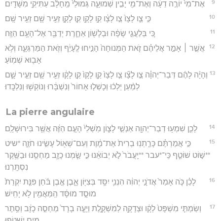
9
אֶת־מִי֙ יוֹרֶ֣ה דֵעָ֔ה וְאֶת־מִ֖י יָבִ֣ין שְׁמוּעָ֑ה גְּמוּלֵי֙ מֵֽחָלָ֔ב עַתִּיקֵ֖י מִשָּׁדָֽיִם׃
10
כִּ֣י צַ֤ו לָצָו֙ צַ֣ו לָצָ֔ו קַ֥ו לָקָ֖ו קַ֣ו לָקָ֑ו זְעֵ֥יר שָׁ֖ם זְעֵ֥יר שָֽׁם׃
11
כִּ֚י בְּלַעֲגֵ֣י שָׂפָ֔ה וּבְלָשׁ֖וֹן אַחֶ֑רֶת יְדַבֵּ֖ר אֶל־הָעָ֥ם הַזֶּֽה׃
12
אֲשֶׁ֣ר ׀ אָמַ֣ר אֲלֵיהֶ֗ם זֹ֤את הַמְּנוּחָה֙ הָנִ֣יחוּ לֶֽעָיֵ֔ף וְזֹ֖את הַמַּרְגֵּעָ֑ה וְלֹ֥א
אָב֖וּא שְׁמֽוֹעַ׃
13
וְהָיָ֨ה לָהֶ֜ם דְּבַר־יְהוָ֗ה צַ֣ו לָצָ֞ו צַ֤ו לָצָו֙ קַ֤ו לָקָו֙ קַ֣ו לָקָ֔ו זְעֵ֥יר שָׁ֖ם זְעֵ֣יר שָׁ֑ם
לְמַ֨עַן יֵלְכ֜וּ וְכָשְׁל֤וּ אָחוֹר֙ וְנִשְׁבָּ֔רוּ וְנוֹקְשׁ֖וּ וְנִלְכָּֽדוּ׃
La pierre angulaire
14
לָכֵ֛ן שִׁמְע֥וּ דְבַר־יְהוָ֖ה אַנְשֵׁ֣י לָצ֑וֹן מֹֽשְׁלֵי֙ הָעָ֣ם הַזֶּ֔ה אֲשֶׁ֖ר בִּירוּשָׁלִָֽם׃
15
כִּ֣י אֲמַרְתֶּ֗ם כָּרַ֤תְנֽוּ בְרִית֙ אֶת־מָ֔וֶת וְעִם־שְׁא֖וֹל עָשִׂ֣ינוּ חֹזֶ֑ה *שיט
**שׁ֣וֹט שׁוֹטֵ֤ף כִּֽי־*עבר **יַֽעֲבֹר֙ לֹ֣א יְבוֹאֵ֔נוּ כִּ֣י שַׂ֧מְנוּ כָזָ֛ב מַחְסֵ֖נוּ וּבַשֶּׁ֥קֶר
נִסְתָּֽרְנוּ׃
16
לָכֵ֗ן כֹּ֤ה אָמַר֙ אֲדֹנָ֣י יְהוִ֔ה הִנְנִ֛י יִסַּ֥ד בְּצִיּ֖וֹן אָ֑בֶן אֶ֣בֶן בֹּ֜חַן פִּנַּ֤ת יִקְרַת֙
מוּסָ֣ד מוּסָּ֔ד הַֽמַּאֲמִ֖ין לֹ֥א יָחִֽישׁ׃
17
וְשַׂמְתִּ֤י מִשְׁפָּט֙ לְקָ֔ו וּצְדָקָ֖ה לְמִשְׁקָ֑לֶת וְיָעָ֤ה בָרָד֙ מַחְסֵ֣ה כָזָ֔ב וְסֵ֥תֶר
מַ֖יִם יִשְׁטֹֽפוּ׃