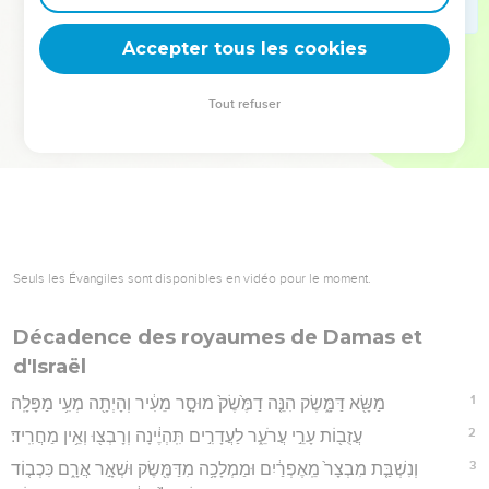
deviennent vos tremplins. Que vous guidiez un ministère, une
équipe, un groupe ou une famille, leur expérience est faite
Accepter tous les cookies
pour vous.
Tout refuser
Je découvre l’événement
Seuls les Évangiles sont disponibles en vidéo pour le moment.
Décadence des royaumes de Damas et
d'Israël
1
מַשָּׂ֖א דַּמָּ֑שֶׂק הִנֵּ֤ה דַמֶּ֙שֶׂק֙ מוּסָ֣ר מֵעִ֔יר וְהָיְתָ֖ה מְעִ֥י מַפָּלָֽה׃
2
עֲזֻב֖וֹת עָרֵ֣י עֲרֹעֵ֑ר לַעֲדָרִ֣ים תִּֽהְיֶ֔ינָה וְרָבְצ֖וּ וְאֵ֥ין מַחֲרִֽיד׃
3
וְנִשְׁבַּ֤ת מִבְצָר֙ מֵֽאֶפְרַ֔יִם וּמַמְלָכָ֥ה מִדַּמֶּ֖שֶׂק וּשְׁאָ֣ר אֲרָ֑ם כִּכְב֤וֹד