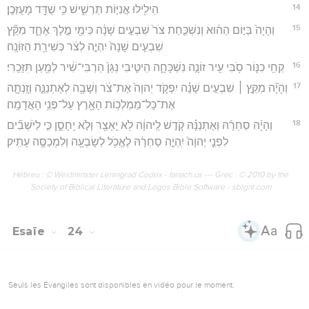
14
הֵילִ֖ילוּ אֳנִיּ֣וֹת תַּרְשִׁ֑ישׁ כִּ֥י שֻׁדַּ֖ד מָעֻזְּכֶֽן׃
15
וְהָיָה֙ בַּיּ֣וֹם הַה֔וּא וְנִשְׁכַּ֤חַת צֹר֙ שִׁבְעִ֣ים שָׁנָ֔ה כִּימֵ֖י מֶ֣לֶךְ אֶחָ֑ד מִקֵּ֞ץ
שִׁבְעִ֤ים שָׁנָה֙ יִהְיֶ֣ה לְצֹ֔ר כְּשִׁירַ֖ת הַזּוֹנָֽה׃
16
קְחִ֥י כִנּ֛וֹר סֹ֥בִּי עִ֖יר זוֹנָ֣ה נִשְׁכָּחָ֑ה הֵיטִ֤יבִי נַגֵּן֙ הַרְבִּי־שִׁ֔יר לְמַ֖עַן תִּזָּכֵֽרִי׃
17
וְהָיָ֞ה מִקֵּ֣ץ ׀ שִׁבְעִ֣ים שָׁנָ֗ה יִפְקֹ֤ד יְהוָה֙ אֶת־צֹ֔ר וְשָׁבָ֖ה לְאֶתְנַנָּ֑ה וְזָֽנְתָ֛ה
אֶת־כָּל־מַמְלְכ֥וֹת הָאָ֖רֶץ עַל־פְּנֵ֥י הָאֲדָמָֽה׃
18
וְהָיָ֨ה סַחְרָ֜הּ וְאֶתְנַנָּ֗הּ קֹ֚דֶשׁ לַֽיהוָ֔ה לֹ֥א יֵֽאָצֵ֖ר וְלֹ֣א יֵֽחָסֵ֑ן כִּ֣י לַיֹּשְׁבִ֞ים
לִפְנֵ֤י יְהוָה֙ יִֽהְיֶ֣ה סַחְרָ֔הּ לֶאֱכֹ֥ל לְשָׂבְעָ֖ה וְלִמְכַסֶּ֥ה עָתִֽיק׃
Hébreu : © Westminster Leningrad Codex - tanach.us --- Grec : © 2010 by the
Society of Biblical Literature and Logos Bible Software - sblgnt.com
Esaïe
24
Seuls les Évangiles sont disponibles en vidéo pour le moment.