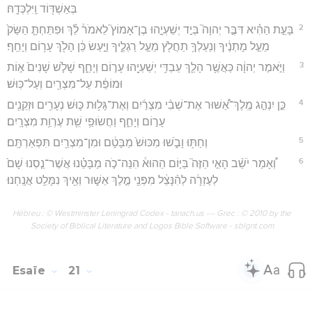
בְּאַשְׁדּ֖וֹד וַֽיִּלְכְּדָֽהּ׃
2
בָּעֵ֣ת הַהִ֗יא דִּבֶּ֣ר יְהוָה֮ בְּיַ֣ד יְשַׁעְיָ֣הוּ בֶן־אָמוֹץ֮ לֵאמֹר֒ לֵ֗ךְ וּפִתַּחְתָּ֤ הַשַּׂק֙
מֵעַ֣ל מָתְנֶ֔יךָ וְנַעַלְךָ֥ תַחֲלֹ֖ץ מֵעַ֣ל רַגְלֶ֑יךָ וַיַּ֣עַשׂ כֵּ֔ן הָלֹ֖ךְ עָר֥וֹם וְיָחֵֽף׃
3
וַיֹּ֣אמֶר יְהוָ֔ה כַּאֲשֶׁ֥ר הָלַ֛ךְ עַבְדִּ֥י יְשַׁעְיָ֖הוּ עָר֣וֹם וְיָחֵ֑ף שָׁלֹ֤שׁ שָׁנִים֙ א֣וֹת
וּמוֹפֵ֔ת עַל־מִצְרַ֖יִם וְעַל־כּֽוּשׁ׃
4
כֵּ֣ן יִנְהַ֣ג מֶֽלֶךְ־אַ֠שּׁוּר אֶת־שְׁבִ֨י מִצְרַ֜יִם וְאֶת־גָּל֥וּת כּ֛וּשׁ נְעָרִ֥ים וּזְקֵנִ֖ים
עָר֣וֹם וְיָחֵ֑ף וַחֲשׂוּפַ֥י שֵׁ֖ת עֶרְוַ֥ת מִצְרָֽיִם׃
5
וְחַתּ֖וּ וָבֹ֑שׁוּ מִכּוּשׁ֙ מַבָּטָ֔ם וּמִן־מִצְרַ֖יִם תִּפְאַרְתָּֽם׃
6
וְ֠אָמַר יֹשֵׁ֨ב הָאִ֣י הַזֶּה֮ בַּיּ֣וֹם הַהוּא֒ הִנֵּה־כֹ֣ה מַבָּטֵ֗נוּ אֲשֶׁר־נַ֤סְנוּ שָׁם֙
לְעֶזְרָ֔ה לְהִ֨נָּצֵ֔ל מִפְּנֵ֖י מֶ֣לֶךְ אַשּׁ֑וּר וְאֵ֖יךְ נִמָּלֵ֥ט אֲנָֽחְנוּ׃
Hébreu : © Westminster Leningrad Codex - tanach.us --- Grec : © 2010 by the
Society of Biblical Literature and Logos Bible Software - sblgnt.com
Esaïe
21