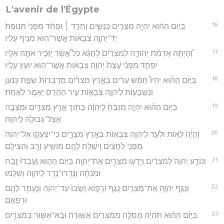
L'avenir de l'Égypte
16
בַּיּ֣וֹם הַה֔וּא יִֽהְיֶ֥ה מִצְרַ֖יִם כַּנָּשִׁ֑ים וְחָרַ֣ד ׀ וּפָחַ֗ד מִפְּנֵי֙ תְּנוּפַת֙
יַד־יְהוָ֣ה צְבָא֔וֹת אֲשֶׁר־ה֖וּא מֵנִ֥יף עָלָֽיו׃
17
וְ֠הָיְתָה אַדְמַ֨ת יְהוּדָ֤ה לְמִצְרַ֙יִם֙ לְחָגָּ֔א כֹּל֩ אֲשֶׁ֨ר יַזְכִּ֥יר אֹתָ֛הּ אֵלָ֖יו
יִפְחָ֑ד מִפְּנֵ֗י עֲצַת֙ יְהוָ֣ה צְבָא֔וֹת אֲשֶׁר־ה֖וּא יוֹעֵ֥ץ עָלָֽיו׃
18
בַּיּ֣וֹם הַה֡וּא יִהְיוּ֩ חָמֵ֨שׁ עָרִ֜ים בְּאֶ֣רֶץ מִצְרַ֗יִם מְדַבְּרוֹת֙ שְׂפַ֣ת כְּנַ֔עַן
וְנִשְׁבָּע֖וֹת לַיהוָ֣ה צְבָא֑וֹת עִ֣יר הַהֶ֔רֶס יֵאָמֵ֖ר לְאֶחָֽת׃
19
בַּיּ֣וֹם הַה֗וּא יִֽהְיֶ֤ה מִזְבֵּ֙חַ֙ לַֽיהוָ֔ה בְּת֖וֹךְ אֶ֣רֶץ מִצְרָ֑יִם וּמַצֵּבָ֥ה
אֵֽצֶל־גְּבוּלָ֖הּ לַֽיהוָֽה׃
20
וְהָיָ֨ה לְא֥וֹת וּלְעֵ֛ד לַֽיהוָ֥ה צְבָא֖וֹת בְּאֶ֣רֶץ מִצְרָ֑יִם כִּֽי־יִצְעֲק֤וּ אֶל־יְהוָה֙
מִפְּנֵ֣י לֹֽחֲצִ֔ים וְיִשְׁלַ֥ח לָהֶ֛ם מוֹשִׁ֥יעַ וָרָ֖ב וְהִצִּילָֽם׃
21
וְנוֹדַ֤ע יְהוָה֙ לְמִצְרַ֔יִם וְיָדְע֥וּ מִצְרַ֛יִם אֶת־יְהוָ֖ה בַּיּ֣וֹם הַה֑וּא וְעָֽבְדוּ֙ זֶ֣בַח
וּמִנְחָ֔ה וְנָדְרוּ־נֵ֥דֶר לַֽיהוָ֖ה וְשִׁלֵּֽמוּ׃
22
וְנָגַ֧ף יְהוָ֛ה אֶת־מִצְרַ֖יִם נָגֹ֣ף וְרָפ֑וֹא וְשָׁ֙בוּ֙ עַד־יְהוָ֔ה וְנֶעְתַּ֥ר לָהֶ֖ם
וּרְפָאָֽם׃
23
בַּיּ֣וֹם הַה֗וּא תִּהְיֶ֨ה מְסִלָּ֤ה מִמִּצְרַ֙יִם֙ אַשּׁ֔וּרָה וּבָֽא־אַשּׁ֥וּר בְּמִצְרַ֖יִם