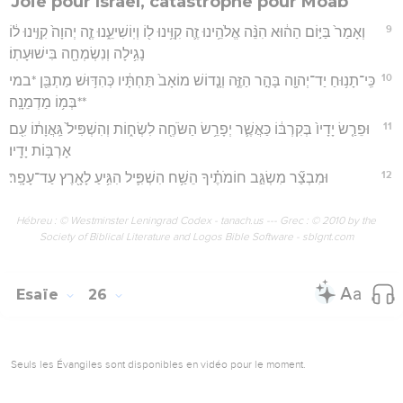
Joie pour Israël, catastrophe pour Moab
9
וְאָמַר֙ בַּיּ֣וֹם הַה֔וּא הִנֵּ֨ה אֱלֹהֵ֥ינוּ זֶ֛ה קִוִּ֥ינוּ ל֖וֹ וְיֽוֹשִׁיעֵ֑נוּ זֶ֤ה יְהוָה֙ קִוִּ֣ינוּ ל֔וֹ
נָגִ֥ילָה וְנִשְׂמְחָ֖ה בִּישׁוּעָתֽוֹ׃
10
כִּֽי־תָנ֥וּחַ יַד־יְהוָ֖ה בָּהָ֣ר הַזֶּ֑ה וְנָ֤דוֹשׁ מוֹאָב֙ תַּחְתָּ֔יו כְּהִדּ֥וּשׁ מַתְבֵּ֖ן *במי
**בְּמ֥וֹ מַדְמֵנָֽה׃
11
וּפֵרַ֤שׂ יָדָיו֙ בְּקִרְבּ֔וֹ כַּאֲשֶׁ֛ר יְפָרֵ֥שׂ הַשֹּׂחֶ֖ה לִשְׂח֑וֹת וְהִשְׁפִּיל֙ גַּֽאֲוָת֔וֹ עִ֖ם
אָרְבּ֥וֹת יָדָֽיו׃
12
וּמִבְצַ֞ר מִשְׂגַּ֣ב חוֹמֹתֶ֗יךָ הֵשַׁ֥ח הִשְׁפִּ֛יל הִגִּ֥יעַ לָאָ֖רֶץ עַד־עָפָֽר׃
Hébreu : © Westminster Leningrad Codex - tanach.us --- Grec : © 2010 by the
Society of Biblical Literature and Logos Bible Software - sblgnt.com
Esaïe
26
Seuls les Évangiles sont disponibles en vidéo pour le moment.