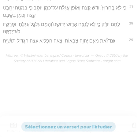
27
כִּ֣י לֹ֤א בֶֽחָרוּץ֙ י֣וּדַשׁ קֶ֔צַח וְאוֹפַ֣ן עֲגָלָ֔ה עַל־כַּמֹּ֖ן יוּסָּ֑ב כִּ֧י בַמַּטֶּ֛ה יֵחָ֥בֶט
קֶ֖צַח וְכַמֹּ֥ן בַּשָּֽׁבֶט׃
28
לֶ֣חֶם יוּדָ֔ק כִּ֛י לֹ֥א לָנֶ֖צַח אָד֣וֹשׁ יְדוּשֶׁ֑נּוּ וְ֠הָמַם גִּלְגַּ֧ל עֶגְלָת֛וֹ וּפָרָשָׁ֖יו
לֹֽא־יְדֻקֶּֽנּוּ׃
29
גַּם־זֹ֕את מֵעִ֛ם יְהוָ֥ה צְבָא֖וֹת יָצָ֑אָה הִפְלִ֣יא עֵצָ֔ה הִגְדִּ֖יל תּוּשִׁיָּֽה׃
Hébreu : © Westminster Leningrad Codex - tanach.us --- Grec : © 2010 by the
Society of Biblical Literature and Logos Bible Software - sblgnt.com
Contenus
Versions
Commentaires
Strong
Dictionnaire