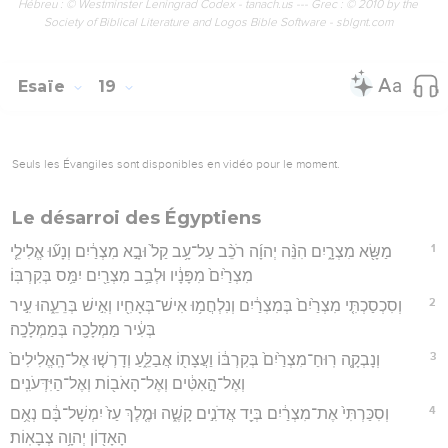
Hébreu : © Westminster Leningrad Codex - tanach.us --- Grec : © 2010 by the
Society of Biblical Literature and Logos Bible Software - sblgnt.com
Esaïe
19
Seuls les Évangiles sont disponibles en vidéo pour le moment.
Le désarroi des Égyptiens
1
מַשָּׂ֖א מִצְרָ֑יִם הִנֵּ֨ה יְהוָ֜ה רֹכֵ֨ב עַל־עָ֥ב קַל֙ וּבָ֣א מִצְרַ֔יִם וְנָע֞וּ אֱלִילֵ֤י
מִצְרַ֙יִם֙ מִפָּנָ֔יו וּלְבַ֥ב מִצְרַ֖יִם יִמַּ֥ס בְּקִרְבּֽוֹ׃
2
וְסִכְסַכְתִּ֤י מִצְרַ֙יִם֙ בְּמִצְרַ֔יִם וְנִלְחֲמ֥וּ אִישׁ־בְּאָחִ֖יו וְאִ֣ישׁ בְּרֵעֵ֑הוּ עִ֣יר
בְּעִ֔יר מַמְלָכָ֖ה בְּמַמְלָכָֽה׃
3
וְנָבְקָ֤ה רֽוּחַ־מִצְרַ֙יִם֙ בְּקִרְבּ֔וֹ וַעֲצָת֖וֹ אֲבַלֵּ֑עַ וְדָרְשׁ֤וּ אֶל־הָֽאֱלִילִים֙
וְאֶל־הָ֣אִטִּ֔ים וְאֶל־הָאֹב֖וֹת וְאֶל־הַיִּדְּעֹנִֽים׃
4
וְסִכַּרְתִּי֙ אֶת־מִצְרַ֔יִם בְּיַ֖ד אֲדֹנִ֣ים קָשֶׁ֑ה וּמֶ֤לֶךְ עַז֙ יִמְשָׁל־בָּ֔ם נְאֻ֥ם
הָאָד֖וֹן יְהוָ֥ה צְבָאֽוֹת׃