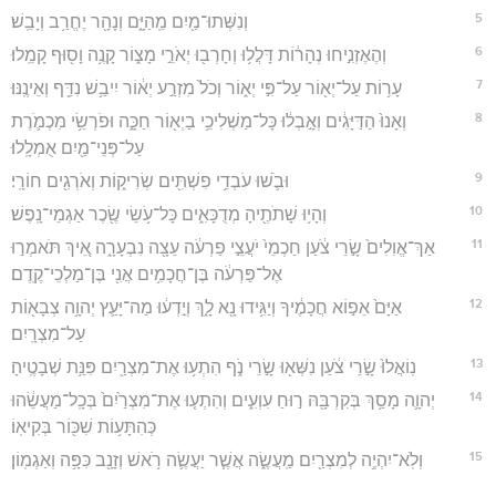
5
וְנִשְּׁתוּ־מַ֖יִם מֵֽהַיָּ֑ם וְנָהָ֖ר יֶחֱרַ֥ב וְיָבֵֽשׁ׃
6
וְהֶאֶזְנִ֣יחוּ נְהָר֔וֹת דָּלֲל֥וּ וְחָרְב֖וּ יְאֹרֵ֣י מָצ֑וֹר קָנֶ֥ה וָס֖וּף קָמֵֽלוּ׃
7
עָר֥וֹת עַל־יְא֖וֹר עַל־פִּ֣י יְא֑וֹר וְכֹל֙ מִזְרַ֣ע יְא֔וֹר יִיבַ֥שׁ נִדַּ֖ף וְאֵינֶֽנּוּ׃
8
וְאָנוּ֙ הַדַּיָּגִ֔ים וְאָ֣בְל֔וּ כָּל־מַשְׁלִיכֵ֥י בַיְא֖וֹר חַכָּ֑ה וּפֹרְשֵׂ֥י מִכְמֹ֛רֶת
עַל־פְּנֵי־מַ֖יִם אֻמְלָֽלוּ׃
9
וּבֹ֛שׁוּ עֹבְדֵ֥י פִשְׁתִּ֖ים שְׂרִיק֑וֹת וְאֹרְגִ֖ים חוֹרָֽי׃
10
וְהָי֥וּ שָׁתֹתֶ֖יהָ מְדֻכָּאִ֑ים כָּל־עֹ֥שֵׂי שֶׂ֖כֶר אַגְמֵי־נָֽפֶשׁ׃
11
אַךְ־אֱוִלִים֙ שָׂ֣רֵי צֹ֔עַן חַכְמֵי֙ יֹעֲצֵ֣י פַרְעֹ֔ה עֵצָ֖ה נִבְעָרָ֑ה אֵ֚יךְ תֹּאמְר֣וּ
אֶל־פַּרְעֹ֔ה בֶּן־חֲכָמִ֥ים אֲנִ֖י בֶּן־מַלְכֵי־קֶֽדֶם׃
12
אַיָּם֙ אֵפ֣וֹא חֲכָמֶ֔יךָ וְיַגִּ֥ידוּ נָ֖א לָ֑ךְ וְיֵ֣דְע֔וּ מַה־יָּעַ֛ץ יְהוָ֥ה צְבָא֖וֹת
עַל־מִצְרָֽיִם׃
13
נֽוֹאֲלוּ֙ שָׂ֣רֵי צֹ֔עַן נִשְּׁא֖וּ שָׂ֣רֵי נֹ֑ף הִתְע֥וּ אֶת־מִצְרַ֖יִם פִּנַּ֥ת שְׁבָטֶֽיהָ׃
14
יְהוָ֛ה מָסַ֥ךְ בְּקִרְבָּ֖הּ ר֣וּחַ עִוְעִ֑ים וְהִתְע֤וּ אֶת־מִצְרַ֙יִם֙ בְּכָֽל־מַעֲשֵׂ֔הוּ
כְּהִתָּע֥וֹת שִׁכּ֖וֹר בְּקִיאֽוֹ׃
15
וְלֹֽא־יִהְיֶ֥ה לְמִצְרַ֖יִם מַֽעֲשֶׂ֑ה אֲשֶׁ֧ר יַעֲשֶׂ֛ה רֹ֥אשׁ וְזָנָ֖ב כִּפָּ֥ה וְאַגְמֽוֹן׃