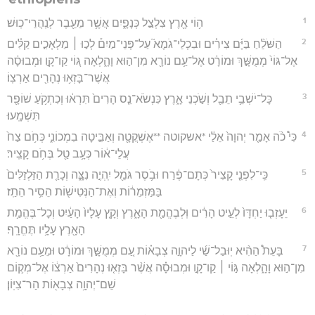
1
ה֥וֹי אֶ֖רֶץ צִלְצַ֣ל כְּנָפָ֑יִם אֲשֶׁ֥ר מֵעֵ֖בֶר לְנַֽהֲרֵי־כֽוּשׁ׃
2
הַשֹּׁלֵ֨חַ בַּיָּ֜ם צִירִ֗ים וּבִכְלֵי־גֹמֶא֮ עַל־פְּנֵי־מַיִם֒ לְכ֣וּ ׀ מַלְאָכִ֣ים קַלִּ֗ים
אֶל־גּוֹי֙ מְמֻשָּׁ֣ךְ וּמוֹרָ֔ט אֶל־עַ֥ם נוֹרָ֖א מִן־ה֣וּא וָהָ֑לְאָה גּ֚וֹי קַו־קָ֣ו וּמְבוּסָ֔ה
אֲשֶׁר־בָּזְא֥וּ נְהָרִ֖ים אַרְצֽוֹ׃
3
כָּל־יֹשְׁבֵ֥י תֵבֵ֖ל וְשֹׁ֣כְנֵי אָ֑רֶץ כִּנְשֹׂא־נֵ֤ס הָרִים֙ תִּרְא֔וּ וְכִתְקֹ֥עַ שׁוֹפָ֖ר
תִּשְׁמָֽעוּ׃
4
כִּי֩ כֹ֨ה אָמַ֤ר יְהוָה֙ אֵלַ֔י *אשקוטה **אֶשְׁקֳטָ֖ה וְאַבִּ֣יטָה בִמְכוֹנִ֑י כְּחֹ֥ם צַח֙
עֲלֵי־א֔וֹר כְּעָ֥ב טַ֖ל בְּחֹ֥ם קָצִֽיר׃
5
כִּֽי־לִפְנֵ֤י קָצִיר֙ כְּתָם־פֶּ֔רַח וּבֹ֥סֶר גֹּמֵ֖ל יִֽהְיֶ֣ה נִצָּ֑ה וְכָרַ֤ת הַזַּלְזַלִּים֙
בַּמַּזְמֵר֔וֹת וְאֶת־הַנְּטִישׁ֖וֹת הֵסִ֥יר הֵתַֽז׃
6
יֵעָזְב֤וּ יַחְדָּו֙ לְעֵ֣יט הָרִ֔ים וּֽלְבֶהֱמַ֖ת הָאָ֑רֶץ וְקָ֤ץ עָלָיו֙ הָעַ֔יִט וְכָל־בֶּהֱמַ֥ת
הָאָ֖רֶץ עָלָ֥יו תֶּחֱרָֽף׃
7
בָּעֵת֩ הַהִ֨יא יֽוּבַל־שַׁ֜י לַיהוָ֣ה צְבָא֗וֹת עַ֚ם מְמֻשָּׁ֣ךְ וּמוֹרָ֔ט וּמֵעַ֥ם נוֹרָ֖א
מִן־ה֣וּא וָהָ֑לְאָה גּ֣וֹי ׀ קַו־קָ֣ו וּמְבוּסָ֗ה אֲשֶׁ֨ר בָּזְא֤וּ נְהָרִים֙ אַרְצ֔וֹ אֶל־מְק֛וֹם
שֵׁם־יְהוָ֥ה צְבָא֖וֹת הַר־צִיּֽוֹן׃