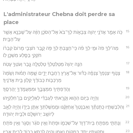
L'administrateur Chebna doit perdre sa
place
15
כֹּ֥ה אָמַ֛ר אֲדֹנָ֥י יְהוִ֖ה צְבָא֑וֹת לֶךְ־בֹּא֙ אֶל־הַסֹּכֵ֣ן הַזֶּ֔ה עַל־שֶׁבְנָ֖א אֲשֶׁ֥ר
עַל־הַבָּֽיִת׃
16
מַה־לְּךָ֥ פֹה֙ וּמִ֣י לְךָ֣ פֹ֔ה כִּֽי־חָצַ֧בְתָּ לְּךָ֛ פֹּ֖ה קָ֑בֶר חֹצְבִ֤י מָרוֹם֙ קִבְר֔וֹ
חֹקְקִ֥י בַסֶּ֖לַע מִשְׁכָּ֥ן לֽוֹ׃
17
הִנֵּ֤ה יְהוָה֙ מְטַלְטֶלְךָ֔ טַלְטֵלָ֖ה גָּ֑בֶר וְעֹטְךָ֖ עָטֹֽה׃
18
צָנ֤וֹף יִצְנָפְךָ֙ צְנֵפָ֔ה כַּדּ֕וּר אֶל־אֶ֖רֶץ רַחֲבַ֣ת יָדָ֑יִם שָׁ֣מָּה תָמ֗וּת וְשָׁ֙מָּה֙
מַרְכְּב֣וֹת כְּבוֹדֶ֔ךָ קְל֖וֹן בֵּ֥ית אֲדֹנֶֽיךָ׃
19
וַהֲדַפְתִּ֖יךָ מִמַּצָּבֶ֑ךָ וּמִמַּעֲמָֽדְךָ֖ יֶהֶרְסֶֽךָ׃
20
וְהָיָ֖ה בַּיּ֣וֹם הַה֑וּא וְקָרָ֣אתִי לְעַבְדִּ֔י לְאֶלְיָקִ֖ים בֶּן־חִלְקִיָּֽהוּ׃
21
וְהִלְבַּשְׁתִּ֣יו כֻּתָּנְתֶּ֗ךָ וְאַבְנֵֽטְךָ֙ אֲחַזְּקֶ֔נּוּ וּמֶֽמְשֶׁלְתְּךָ֖ אֶתֵּ֣ן בְּיָד֑וֹ וְהָיָ֥ה לְאָ֛ב
לְיוֹשֵׁ֥ב יְרוּשָׁלִַ֖ם וּלְבֵ֥ית יְהוּדָֽה׃
22
וְנָתַתִּ֛י מַפְתֵּ֥חַ בֵּית־דָּוִ֖ד עַל־שִׁכְמ֑וֹ וּפָתַח֙ וְאֵ֣ין סֹגֵ֔ר וְסָגַ֖ר וְאֵ֥ין פֹּתֵֽחַ׃
23
וּתְקַעְתִּ֥יו יָתֵ֖ד בְּמָק֣וֹם נֶאֱמָ֑ן וְהָיָ֛ה לְכִסֵּ֥א כָב֖וֹד לְבֵ֥ית אָבִֽיו׃