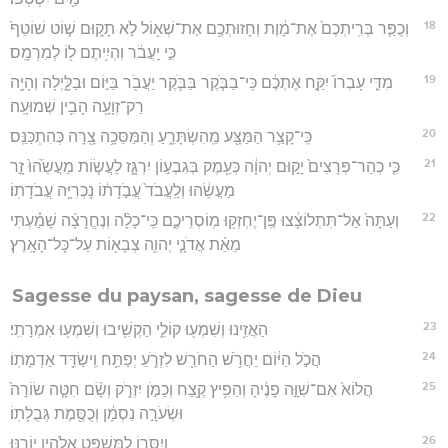
18
וְכֻפַּ֤ר בְּרִֽיתְכֶם֙ אֶת־מָ֔וֶת וְחָזוּתְכֶ֥ם אֶת־שְׁא֖וֹל לֹ֣א תָק֑וּם שׁ֤וֹט שׁוֹטֵף֙
כִּ֣י יַֽעֲבֹ֔ר וִהְיִ֥יתֶם ל֖וֹ לְמִרְמָֽס׃
19
מִדֵּ֤י עָבְרוֹ֙ יִקַּ֣ח אֶתְכֶ֔ם כִּֽי־בַבֹּ֧קֶר בַּבֹּ֛קֶר יַעֲבֹ֖ר בַּיּ֣וֹם וּבַלָּ֑יְלָה וְהָיָ֥ה
רַק־זְוָעָ֖ה הָבִ֥ין שְׁמוּעָֽה׃
20
כִּֽי־קָצַ֥ר הַמַּצָּ֖ע מֵֽהִשְׂתָּרֵ֑עַ וְהַמַּסֵּכָ֥ה צָ֖רָה כְּהִתְכַּנֵּֽס׃
21
כִּ֤י כְהַר־פְּרָצִים֙ יָק֣וּם יְהוָ֔ה כְּעֵ֖מֶק בְּגִבְע֣וֹן יִרְגָּ֑ז לַעֲשׂ֤וֹת מַעֲשֵׂ֙הוּ֙ זָ֣ר
מַעֲשֵׂ֔הוּ וְלַֽעֲבֹד֙ עֲבֹ֣דָת֔וֹ נָכְרִיָּ֖ה עֲבֹדָתֽוֹ׃
22
וְעַתָּה֙ אַל־תִּתְלוֹצָ֔צוּ פֶּֽן־יֶחְזְק֖וּ מֽוֹסְרֵיכֶ֑ם כִּֽי־כָלָ֨ה וְנֶחֱרָצָ֜ה שָׁמַ֗עְתִּי
מֵאֵ֨ת אֲדֹנָ֧י יְהוִ֛ה צְבָא֖וֹת עַל־כָּל־הָאָֽרֶץ׃
Sagesse du paysan, sagesse de Dieu
23
הַאֲזִ֥ינוּ וְשִׁמְע֖וּ קוֹלִ֑י הַקְשִׁ֥יבוּ וְשִׁמְע֖וּ אִמְרָתִֽי׃
24
הֲכֹ֣ל הַיּ֔וֹם יַחֲרֹ֥שׁ הַחֹרֵ֖שׁ לִזְרֹ֑עַ יְפַתַּ֥ח וִֽישַׂדֵּ֖ד אַדְמָתֽוֹ׃
25
הֲלוֹא֙ אִם־שִׁוָּ֣ה פָנֶ֔יהָ וְהֵפִ֥יץ קֶ֖צַח וְכַמֹּ֣ן יִזְרֹ֑ק וְשָׂ֨ם חִטָּ֤ה שׂוֹרָה֙
וּשְׂעֹרָ֣ה נִסְמָ֔ן וְכֻסֶּ֖מֶת גְּבֻלָתֽוֹ׃
26
וְיִסְּר֥וֹ לַמִּשְׁפָּ֖ט אֱלֹהָ֥יו יוֹרֶֽנּוּ׃