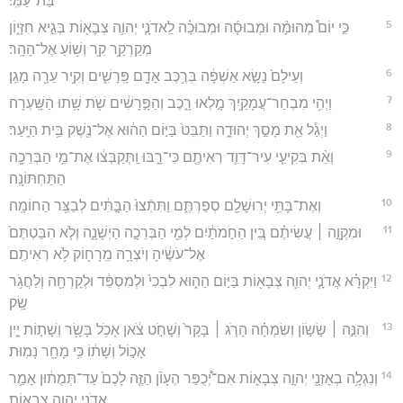
בַּת־עַמִּֽי׃
5
כִּ֣י יוֹם֩ מְהוּמָ֨ה וּמְבוּסָ֜ה וּמְבוּכָ֗ה לַֽאדֹנָ֧י יְהוִ֛ה צְבָא֖וֹת בְּגֵ֣יא חִזָּי֑וֹן
מְקַרְקַ֥ר קִ֖ר וְשׁ֥וֹעַ אֶל־הָהָֽר׃
6
וְעֵילָם֙ נָשָׂ֣א אַשְׁפָּ֔ה בְּרֶ֥כֶב אָדָ֖ם פָּֽרָשִׁ֑ים וְקִ֥יר עֵרָ֖ה מָגֵֽן׃
7
וַיְהִ֥י מִבְחַר־עֲמָקַ֖יִךְ מָ֣לְאוּ רָ֑כֶב וְהַפָּ֣רָשִׁ֔ים שֹׁ֖ת שָׁ֥תוּ הַשָּֽׁעְרָה׃
8
וַיְגַ֕ל אֵ֖ת מָסַ֣ךְ יְהוּדָ֑ה וַתַּבֵּט֙ בַּיּ֣וֹם הַה֔וּא אֶל־נֶ֖שֶׁק בֵּ֥ית הַיָּֽעַר׃
9
וְאֵ֨ת בְּקִיעֵ֧י עִיר־דָּוִ֛ד רְאִיתֶ֖ם כִּי־רָ֑בּוּ וַֽתְּקַבְּצ֔וּ אֶת־מֵ֥י הַבְּרֵכָ֖ה
הַתַּחְתּוֹנָֽה׃
10
וְאֶת־בָּתֵּ֥י יְרוּשָׁלִַ֖ם סְפַרְתֶּ֑ם וַתִּתְֿצוּ֙ הַבָּ֣תִּ֔ים לְבַצֵּ֖ר הַחוֹמָֽה׃
11
וּמִקְוָ֣ה ׀ עֲשִׂיתֶ֗ם בֵּ֚ין הַחֹ֣מֹתַ֔יִם לְמֵ֖י הַבְּרֵכָ֣ה הַיְשָׁנָ֑ה וְלֹ֤א הִבַּטְתֶּם֙
אֶל־עֹשֶׂ֔יהָ וְיֹצְרָ֥הּ מֵֽרָח֖וֹק לֹ֥א רְאִיתֶֽם׃
12
וַיִּקְרָ֗א אֲדֹנָ֧י יְהוִ֛ה צְבָא֖וֹת בַּיּ֣וֹם הַה֑וּא לִבְכִי֙ וּלְמִסְפֵּ֔ד וּלְקָרְחָ֖ה וְלַחֲגֹ֥ר
שָֽׂק׃
13
וְהִנֵּ֣ה ׀ שָׂשׂ֣וֹן וְשִׂמְחָ֗ה הָרֹ֤ג ׀ בָּקָר֙ וְשָׁחֹ֣ט צֹ֔אן אָכֹ֥ל בָּשָׂ֖ר וְשָׁת֣וֹת יָ֑יִן
אָכ֣וֹל וְשָׁת֔וֹ כִּ֥י מָחָ֖ר נָמֽוּת׃
14
וְנִגְלָ֥ה בְאָזְנָ֖י יְהוָ֣ה צְבָא֑וֹת אִם־יְ֠כֻפַּר הֶעָוֺ֨ן הַזֶּ֤ה לָכֶם֙ עַד־תְּמֻת֔וּן אָמַ֛ר
אֲדֹנָ֥י יְהוִ֖ה צְבָאֽוֹת׃