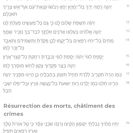
11
יְהוָ֛ה רָ֥מָה יָדְךָ֖ בַּל־יֶחֱזָי֑וּן יֶחֱז֤וּ וְיֵבֹ֙שׁוּ֙ קִנְאַת־עָ֔ם אַף־אֵ֖שׁ צָרֶ֥יךָ
תֹאכְלֵֽם׃
12
יְהוָ֕ה תִּשְׁפֹּ֥ת שָׁל֖וֹם לָ֑נוּ כִּ֛י גַּ֥ם כָּֽל־מַעֲשֵׂ֖ינוּ פָּעַ֥לְתָּ לָּֽנוּ׃
13
יְהוָ֣ה אֱלֹהֵ֔ינוּ בְּעָל֥וּנוּ אֲדֹנִ֖ים זֽוּלָתֶ֑ךָ לְבַד־בְּךָ֖ נַזְכִּ֥יר שְׁמֶֽךָ׃
14
מֵתִים֙ בַּל־יִחְי֔וּ רְפָאִ֖ים בַּל־יָקֻ֑מוּ לָכֵ֤ן פָּקַ֙דְתָּ֙ וַתַּשְׁמִידֵ֔ם וַתְּאַבֵּ֥ד
כָּל־זֵ֖כֶר לָֽמוֹ׃
15
יָסַ֤פְתָּ לַגּוֹי֙ יְהוָ֔ה יָסַ֥פְתָּ לַגּ֖וֹי נִכְבָּ֑דְתָּ רִחַ֖קְתָּ כָּל־קַצְוֵי־אָֽרֶץ׃
16
יְהוָ֖ה בַּצַּ֣ר פְּקָד֑וּךָ צָק֣וּן לַ֔חַשׁ מוּסָרְךָ֖ לָֽמוֹ׃
17
כְּמ֤וֹ הָרָה֙ תַּקְרִ֣יב לָלֶ֔דֶת תָּחִ֥יל תִּזְעַ֖ק בַּחֲבָלֶ֑יהָ כֵּ֛ן הָיִ֥ינוּ מִפָּנֶ֖יךָ יְהוָֽה׃
18
הָרִ֣ינוּ חַ֔לְנוּ כְּמ֖וֹ יָלַ֣דְנוּ ר֑וּחַ יְשׁוּעֹת֙ בַּל־נַ֣עֲשֶׂה אֶ֔רֶץ וּבַֽל־יִפְּל֖וּ יֹשְׁבֵ֥י
תֵבֵֽל׃
Résurrection des morts, châtiment des
crimes
19
יִֽחְי֣וּ מֵתֶ֔יךָ נְבֵלָתִ֖י יְקוּמ֑וּן הָקִ֨יצוּ וְרַנְּנ֜וּ שֹׁכְנֵ֣י עָפָ֗ר כִּ֣י טַ֤ל אוֹרֹת֙ טַלֶּ֔ךָ
וָאָ֖רֶץ רְפָאִ֥ים תַּפִּֽיל׃