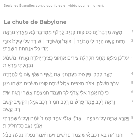
Seuls les Évangiles sont disponibles en vidéo pour le moment.
La chute de Babylone
1
מַשָּׂ֖א מִדְבַּר־יָ֑ם כְּסוּפ֤וֹת בַּנֶּ֙גֶב֙ לַֽחֲלֹ֔ף מִמִּדְבָּ֣ר בָּ֔א מֵאֶ֖רֶץ נוֹרָאָֽה׃
2
חָז֥וּת קָשָׁ֖ה הֻגַּד־לִ֑י הַבּוֹגֵ֤ד ׀ בּוֹגֵד֙ וְהַשּׁוֹדֵ֣ד ׀ שׁוֹדֵ֔ד עֲלִ֤י עֵילָם֙ צוּרִ֣י
מָדַ֔י כָּל־אַנְחָתָ֖ה הִשְׁבַּֽתִּי׃
3
עַל־כֵּ֗ן מָלְא֤וּ מָתְנַי֙ חַלְחָלָ֔ה צִירִ֣ים אֲחָז֔וּנִי כְּצִירֵ֖י יֽוֹלֵדָ֑ה נַעֲוֵ֣יתִי מִשְּׁמֹ֔עַ
נִבְהַ֖לְתִּי מֵרְאֽוֹת׃
4
תָּעָ֣ה לְבָבִ֔י פַּלָּצ֖וּת בִּֽעֲתָ֑תְנִי אֵ֚ת נֶ֣שֶׁף חִשְׁקִ֔י שָׂ֥ם לִ֖י לַחֲרָדָֽה׃
5
עָרֹ֧ךְ הַשֻּׁלְחָ֛ן צָפֹ֥ה הַצָּפִ֖ית אָכ֣וֹל שָׁתֹ֑ה ק֥וּמוּ הַשָּׂרִ֖ים מִשְׁח֥וּ מָגֵֽן׃
6
כִּ֣י כֹ֥ה אָמַ֛ר אֵלַ֖י אֲדֹנָ֑י לֵ֚ךְ הַעֲמֵ֣ד הַֽמְצַפֶּ֔ה אֲשֶׁ֥ר יִרְאֶ֖ה יַגִּֽיד׃
7
וְרָ֣אָה רֶ֗כֶב צֶ֚מֶד פָּֽרָשִׁ֔ים רֶ֥כֶב חֲמ֖וֹר רֶ֣כֶב גָּמָ֑ל וְהִקְשִׁ֥יב קֶ֖שֶׁב
רַב־קָֽשֶׁב׃
8
וַיִּקְרָ֖א אַרְיֵ֑ה עַל־מִצְפֶּ֣ה ׀ אֲדֹנָ֗י אָנֹכִ֞י עֹמֵ֤ד תָּמִיד֙ יוֹמָ֔ם וְעַל־מִ֨שְׁמַרְתִּ֔י
אָנֹכִ֥י נִצָּ֖ב כָּל־הַלֵּילֽוֹת׃
9
וְהִנֵּה־זֶ֥ה בָא֙ רֶ֣כֶב אִ֔ישׁ צֶ֖מֶד פָּֽרָשִׁ֑ים וַיַּ֣עַן וַיֹּ֗אמֶר נָפְלָ֤ה נָֽפְלָה֙ בָּבֶ֔ל