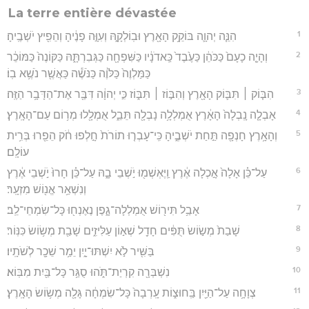
La terre entière dévastée
1
הִנֵּ֧ה יְהוָ֛ה בּוֹקֵ֥ק הָאָ֖רֶץ וּבֽוֹלְקָ֑הּ וְעִוָּ֣ה פָנֶ֔יהָ וְהֵפִ֖יץ יֹשְׁבֶֽיהָ׃
2
וְהָיָ֤ה כָעָם֙ כַּכֹּהֵ֔ן כַּעֶ֙בֶד֙ כַּֽאדֹנָ֔יו כַּשִּׁפְחָ֖ה כַּגְּבִרְתָּ֑הּ כַּקּוֹנֶה֙ כַּמּוֹכֵ֔ר
כַּמַּלְוֶה֙ כַּלֹּוֶ֔ה כַּנֹּשֶׁ֕ה כַּאֲשֶׁ֖ר נֹשֶׁ֥א בֽוֹ׃
3
הִבּ֧וֹק ׀ תִּבּ֛וֹק הָאָ֖רֶץ וְהִבּ֣וֹז ׀ תִּבּ֑וֹז כִּ֣י יְהוָ֔ה דִּבֶּ֖ר אֶת־הַדָּבָ֥ר הַזֶּֽה׃
4
אָבְלָ֤ה נָֽבְלָה֙ הָאָ֔רֶץ אֻמְלְלָ֥ה נָבְלָ֖ה תֵּבֵ֑ל אֻמְלָ֖לוּ מְר֥וֹם עַם־הָאָֽרֶץ׃
5
וְהָאָ֥רֶץ חָנְפָ֖ה תַּ֣חַת יֹשְׁבֶ֑יהָ כִּֽי־עָבְר֤וּ תוֹרֹת֙ חָ֣לְפוּ חֹ֔ק הֵפֵ֖רוּ בְּרִ֥ית
עוֹלָֽם׃
6
עַל־כֵּ֗ן אָלָה֙ אָ֣כְלָה אֶ֔רֶץ וַֽיֶּאְשְׁמ֖וּ יֹ֣שְׁבֵי בָ֑הּ עַל־כֵּ֗ן חָרוּ֙ יֹ֣שְׁבֵי אֶ֔רֶץ
וְנִשְׁאַ֥ר אֱנ֖וֹשׁ מִזְעָֽר׃
7
אָבַ֥ל תִּיר֖וֹשׁ אֻמְלְלָה־גָ֑פֶן נֶאֶנְח֖וּ כָּל־שִׂמְחֵי־לֵֽב׃
8
שָׁבַת֙ מְשׂ֣וֹשׂ תֻּפִּ֔ים חָדַ֖ל שְׁא֣וֹן עַלִּיזִ֑ים שָׁבַ֖ת מְשׂ֥וֹשׂ כִּנּֽוֹר׃
9
בַּשִּׁ֖יר לֹ֣א יִשְׁתּוּ־יָ֑יִן יֵמַ֥ר שֵׁכָ֖ר לְשֹׁתָֽיו׃
10
נִשְׁבְּרָ֖ה קִרְיַת־תֹּ֑הוּ סֻגַּ֥ר כָּל־בַּ֖יִת מִבּֽוֹא׃
11
צְוָחָ֥ה עַל־הַיַּ֖יִן בַּֽחוּצ֑וֹת עָֽרְבָה֙ כָּל־שִׂמְחָ֔ה גָּלָ֖ה מְשׂ֥וֹשׂ הָאָֽרֶץ׃