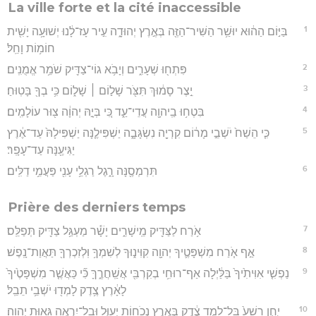
La ville forte et la cité inaccessible
1
בַּיּ֣וֹם הַה֔וּא יוּשַׁ֥ר הַשִּׁיר־הַזֶּ֖ה בְּאֶ֣רֶץ יְהוּדָ֑ה עִ֣יר עָז־לָ֔נוּ יְשׁוּעָ֥ה יָשִׁ֖ית
חוֹמ֥וֹת וָחֵֽל׃
2
פִּתְח֖וּ שְׁעָרִ֑ים וְיָבֹ֥א גוֹי־צַדִּ֖יק שֹׁמֵ֥ר אֱמֻנִֽים׃
3
יֵ֣צֶר סָמ֔וּךְ תִּצֹּ֖ר שָׁל֣וֹם ׀ שָׁל֑וֹם כִּ֥י בְךָ֖ בָּטֽוּחַ׃
4
בִּטְח֥וּ בַֽיהוָ֖ה עֲדֵי־עַ֑ד כִּ֚י בְּיָ֣הּ יְהוָ֔ה צ֖וּר עוֹלָמִֽים׃
5
כִּ֤י הֵשַׁח֙ יֹשְׁבֵ֣י מָר֔וֹם קִרְיָ֖ה נִשְׂגָּבָ֑ה יַשְׁפִּילֶ֤נָּה יַשְׁפִּילָהּ֙ עַד־אֶ֔רֶץ
יַגִּיעֶ֖נָּה עַד־עָפָֽר׃
6
תִּרְמְסֶ֖נָּה רָ֑גֶל רַגְלֵ֥י עָנִ֖י פַּעֲמֵ֥י דַלִּֽים׃
Prière des derniers temps
7
אֹ֥רַח לַצַּדִּ֖יק מֵֽישָׁרִ֑ים יָשָׁ֕ר מַעְגַּ֥ל צַדִּ֖יק תְּפַלֵּֽס׃
8
אַ֣ף אֹ֧רַח מִשְׁפָּטֶ֛יךָ יְהוָ֖ה קִוִּינ֑וּךָ לְשִׁמְךָ֥ וּֽלְזִכְרְךָ֖ תַּאֲוַת־נָֽפֶשׁ׃
9
נַפְשִׁ֤י אִוִּיתִ֙יךָ֙ בַּלַּ֔יְלָה אַף־רוּחִ֥י בְקִרְבִּ֖י אֲשַֽׁחֲרֶ֑ךָּ כִּ֞י כַּאֲשֶׁ֤ר מִשְׁפָּטֶ֙יךָ֙
לָאָ֔רֶץ צֶ֥דֶק לָמְד֖וּ יֹשְׁבֵ֥י תֵבֵֽל׃
10
יֻחַ֤ן רָשָׁע֙ בַּל־לָמַ֣ד צֶ֔דֶק בְּאֶ֥רֶץ נְכֹח֖וֹת יְעַוֵּ֑ל וּבַל־יִרְאֶ֖ה גֵּא֥וּת יְהוָֽה׃