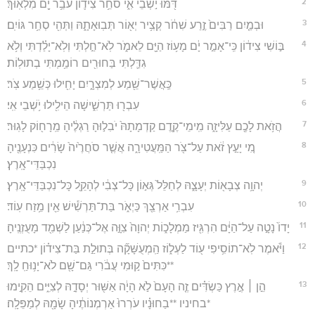
2
דֹּ֖מּוּ יֹ֣שְׁבֵי אִ֑י סֹחֵ֥ר צִיד֛וֹן עֹבֵ֥ר יָ֖ם מִלְאֽוּךְ׃
3
וּבְמַ֤יִם רַבִּים֙ זֶ֣רַע שִׁחֹ֔ר קְצִ֥יר יְא֖וֹר תְּבֽוּאָתָ֑הּ וַתְּהִ֖י סְחַ֥ר גּוֹיִֽם׃
4
בּ֣וֹשִׁי צִיד֔וֹן כִּֽי־אָמַ֣ר יָ֔ם מָע֥וֹז הַיָּ֖ם לֵאמֹ֑ר לֹֽא־חַ֣לְתִּי וְלֹֽא־יָלַ֗דְתִּי וְלֹ֥א
גִדַּ֛לְתִּי בַּחוּרִ֖ים רוֹמַ֥מְתִּי בְתוּלֽוֹת׃
5
כַּֽאֲשֶׁר־שֵׁ֖מַע לְמִצְרָ֑יִם יָחִ֖ילוּ כְּשֵׁ֥מַע צֹֽר׃
6
עִבְר֖וּ תַּרְשִׁ֑ישָׁה הֵילִ֖ילוּ יֹ֥שְׁבֵי אִֽי׃
7
הֲזֹ֥את לָכֶ֖ם עַלִּיזָ֑ה מִֽימֵי־קֶ֤דֶם קַדְמָתָהּ֙ יֹבִל֣וּהָ רַגְלֶ֔יהָ מֵֽרָח֖וֹק לָגֽוּר׃
8
מִ֚י יָעַ֣ץ זֹ֔את עַל־צֹ֖ר הַמַּֽעֲטִירָ֑ה אֲשֶׁ֤ר סֹחֲרֶ֙יה֙ שָׂרִ֔ים כִּנְעָנֶ֖יהָ
נִכְבַּדֵּי־אָֽרֶץ׃
9
יְהוָ֥ה צְבָא֖וֹת יְעָצָ֑הּ לְחַלֵּל֙ גְּא֣וֹן כָּל־צְבִ֔י לְהָקֵ֖ל כָּל־נִכְבַּדֵּי־אָֽרֶץ׃
10
עִבְרִ֥י אַרְצֵ֖ךְ כַּיְאֹ֑ר בַּת־תַּרְשִׁ֕ישׁ אֵ֖ין מֵ֥זַח עֽוֹד׃
11
יָדוֹ֙ נָטָ֣ה עַל־הַיָּ֔ם הִרְגִּ֖יז מַמְלָכ֑וֹת יְהוָה֙ צִוָּ֣ה אֶל־כְּנַ֔עַן לַשְׁמִ֖ד מָעֻזְנֶֽיהָ׃
12
וַיֹּ֕אמֶר לֹֽא־תוֹסִ֥יפִי ע֖וֹד לַעְל֑וֹז הַֽמְעֻשָּׁקָ֞ה בְּתוּלַ֣ת בַּת־צִיד֗וֹן *כתיים
**כִּתִּים֙ ק֣וּמִי עֲבֹ֔רִי גַּם־שָׁ֖ם לֹא־יָנ֥וּחַֽ לָֽךְ׃
13
הֵ֣ן ׀ אֶ֣רֶץ כַּשְׂדִּ֗ים זֶ֤ה הָעָם֙ לֹ֣א הָיָ֔ה אַשּׁ֖וּר יְסָדָ֣הּ לְצִיִּ֑ים הֵקִ֣ימוּ
*בחיניו **בַחוּנָ֗יו עֹרְרוּ֙ אַרְמְנוֹתֶ֔יהָ שָׂמָ֖הּ לְמַפֵּלָֽה׃