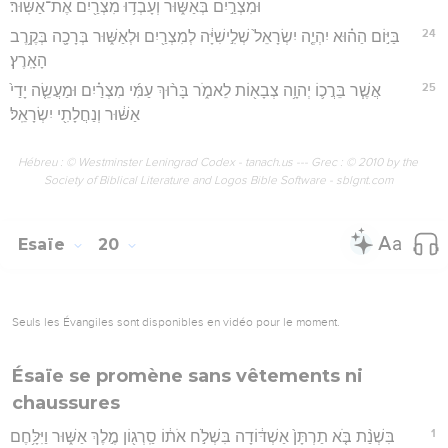
וּמִצְרַ֣יִם בְּאַשּׁ֑וּר וְעָבְד֥וּ מִצְרַ֖יִם אֶת־אַשּֽׁוּר׃
24
בַּיּ֣וֹם הַה֗וּא יִהְיֶ֤ה יִשְׂרָאֵל֙ שְׁלִ֣ישִׁיָּ֔ה לְמִצְרַ֖יִם וּלְאַשּׁ֑וּר בְּרָכָ֖ה בְּקֶ֥רֶב
הָאָֽרֶץ׃
25
אֲשֶׁ֧ר בֵּרֲכ֛וֹ יְהוָ֥ה צְבָא֖וֹת לֵאמֹ֑ר בָּר֨וּךְ עַמִּ֜י מִצְרַ֗יִם וּמַעֲשֵׂ֤ה יָדַי֙
אַשּׁ֔וּר וְנַחֲלָתִ֖י יִשְׂרָאֵֽל׃
Hébreu : © Westminster Leningrad Codex - tanach.us --- Grec : © 2010 by the
Society of Biblical Literature and Logos Bible Software - sblgnt.com
Esaïe
20
Seuls les Évangiles sont disponibles en vidéo pour le moment.
Ésaïe se promène sans vêtements ni
chaussures
1
בִּשְׁנַ֨ת בֹּ֤א תַרְתָּן֙ אַשְׁדּ֔וֹדָה בִּשְׁלֹ֣ח אֹת֔וֹ סַֽרְג֖וֹן מֶ֣לֶךְ אַשּׁ֑וּר וַיִּלָּ֥חֶם