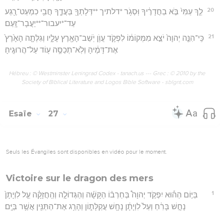
20
לֵ֤ךְ עַמִּי֙ בֹּ֣א בַחֲדָרֶ֔יךָ וּֽסְגֹ֥ר *דלתיך **דְּלָתְךָ֖ בַּעֲדֶ֑ךָ חֲבִ֥י כִמְעַט־רֶ֖גַע
עַד־*יעבור־**יַעֲבָר־זָֽעַם׃
21
כִּֽי־הִנֵּ֤ה יְהוָה֙ יֹצֵ֣א מִמְּקוֹמ֔וֹ לִפְקֹ֛ד עֲוֺ֥ן יֹֽשֵׁב־הָאָ֖רֶץ עָלָ֑יו וְגִלְּתָ֤ה הָאָ֙רֶץ֙
אֶת־דָּמֶ֔יהָ וְלֹֽא־תְכַסֶּ֥ה ע֖וֹד עַל־הֲרוּגֶֽיהָ׃
Hébreu : © Westminster Leningrad Codex - tanach.us --- Grec : © 2010 by the
Society of Biblical Literature and Logos Bible Software - sblgnt.com
Esaïe
27
Seuls les Évangiles sont disponibles en vidéo pour le moment.
Victoire sur le dragon des mers
1
בַּיּ֣וֹם הַה֡וּא יִפְקֹ֣ד יְהוָה֩ בְּחַרְב֨וֹ הַקָּשָׁ֜ה וְהַגְּדוֹלָ֣ה וְהַֽחֲזָקָ֗ה עַ֤ל לִוְיָתָן֙
נָחָ֣שׁ בָּרִ֔חַ וְעַל֙ לִוְיָתָ֔ן נָחָ֖שׁ עֲקַלָּת֑וֹן וְהָרַ֥ג אֶת־הַתַּנִּ֖ין אֲשֶׁ֥ר בַּיָּֽם׃