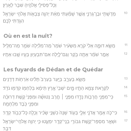
וְכָל־פְּסִילֵ֥י אֱלֹהֶ֖יהָ שִׁבַּ֥ר לָאָֽרֶץ׃
10
מְדֻשָׁתִ֖י וּבֶן־גָּרְנִ֑י אֲשֶׁ֣ר שָׁמַ֗עְתִּי מֵאֵ֨ת יְהוָ֧ה צְבָא֛וֹת אֱלֹהֵ֥י יִשְׂרָאֵ֖ל
הִגַּ֥דְתִּי לָכֶֽם׃
Où en est la nuit?
11
מַשָּׂ֖א דּוּמָ֑ה אֵלַי֙ קֹרֵ֣א מִשֵּׂעִ֔יר שֹׁמֵר֙ מַה־מִלַּ֔יְלָה שֹׁמֵ֖ר מַה־מִלֵּֽיל׃
12
אָמַ֣ר שֹׁמֵ֔ר אָתָ֥ה בֹ֖קֶר וְגַם־לָ֑יְלָה אִם־תִּבְעָי֥וּן בְּעָ֖יוּ שֻׁ֥בוּ אֵתָֽיוּ׃
Les fuyards de Dédan et de Quédar
13
מַשָּׂ֖א בַּעְרָ֑ב בַּיַּ֤עַר בַּעְרַב֙ תָּלִ֔ינוּ אֹֽרְח֖וֹת דְּדָנִֽים׃
14
לִקְרַ֥את צָמֵ֖א הֵתָ֣יוּ מָ֑יִם יֹשְׁבֵי֙ אֶ֣רֶץ תֵּימָ֔א בְּלַחְמ֖וֹ קִדְּמ֥וּ נֹדֵֽד׃
15
כִּֽי־מִפְּנֵ֥י חֲרָב֖וֹת נָדָ֑דוּ מִפְּנֵ֣י ׀ חֶ֣רֶב נְטוּשָׁ֗ה וּמִפְּנֵי֙ קֶ֣שֶׁת דְּרוּכָ֔ה
וּמִפְּנֵ֖י כֹּ֥בֶד מִלְחָמָֽה׃
16
כִּי־כֹ֛ה אָמַ֥ר אֲדֹנָ֖י אֵלָ֑י בְּע֤וֹד שָׁנָה֙ כִּשְׁנֵ֣י שָׂכִ֔יר וְכָלָ֖ה כָּל־כְּב֥וֹד קֵדָֽר׃
17
וּשְׁאָ֧ר מִסְפַּר־קֶ֛שֶׁת גִּבּוֹרֵ֥י בְנֵֽי־קֵדָ֖ר יִמְעָ֑טוּ כִּ֛י יְהוָ֥ה אֱלֹהֵֽי־יִשְׂרָאֵ֖ל
דִּבֵּֽר׃