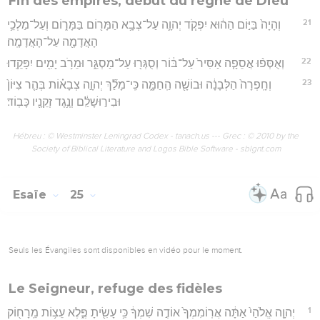
Fin des empires, début du règne de Dieu
21
וְהָיָה֙ בַּיּ֣וֹם הַה֔וּא יִפְקֹ֧ד יְהוָ֛ה עַל־צְבָ֥א הַמָּר֖וֹם בַּמָּר֑וֹם וְעַל־מַלְכֵ֥י
הָאֲדָמָ֖ה עַל־הָאֲדָמָֽה׃
22
וְאֻסְּפ֨וּ אֲסֵפָ֤ה אַסִּיר֙ עַל־בּ֔וֹר וְסֻגְּר֖וּ עַל־מַסְגֵּ֑ר וּמֵרֹ֥ב יָמִ֖ים יִפָּקֵֽדוּ׃
23
וְחָֽפְרָה֙ הַלְּבָנָ֔ה וּבוֹשָׁ֖ה הַֽחַמָּ֑ה כִּֽי־מָלַ֞ךְ יְהוָ֣ה צְבָא֗וֹת בְּהַ֤ר צִיּוֹן֙
וּבִיר֣וּשָׁלִַ֔ם וְנֶ֥גֶד זְקֵנָ֖יו כָּבֽוֹד׃
Hébreu : © Westminster Leningrad Codex - tanach.us --- Grec : © 2010 by the
Society of Biblical Literature and Logos Bible Software - sblgnt.com
Esaïe
25
Seuls les Évangiles sont disponibles en vidéo pour le moment.
Le Seigneur, refuge des fidèles
1
יְהוָ֤ה אֱלֹהַי֙ אַתָּ֔ה אֲרֽוֹמִמְךָ֙ אוֹדֶ֣ה שִׁמְךָ֔ כִּ֥י עָשִׂ֖יתָ פֶּ֑לֶא עֵצ֥וֹת מֵֽרָח֖וֹק