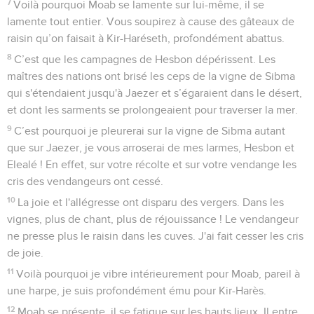
7
Voilà pourquoi Moab se lamente sur lui-même, il se
lamente tout entier. Vous soupirez à cause des gâteaux de
raisin qu’on faisait à Kir-Haréseth, profondément abattus.
8
C’est que les campagnes de Hesbon dépérissent. Les
maîtres des nations ont brisé les ceps de la vigne de Sibma
qui s'étendaient jusqu'à Jaezer et s’égaraient dans le désert,
et dont les sarments se prolongeaient pour traverser la mer.
9
C’est pourquoi je pleurerai sur la vigne de Sibma autant
que sur Jaezer, je vous arroserai de mes larmes, Hesbon et
Elealé ! En effet, sur votre récolte et sur votre vendange les
cris des vendangeurs ont cessé.
10
La joie et l'allégresse ont disparu des vergers. Dans les
vignes, plus de chant, plus de réjouissance ! Le vendangeur
ne presse plus le raisin dans les cuves. J'ai fait cesser les cris
de joie.
11
Voilà pourquoi je vibre intérieurement pour Moab, pareil à
une harpe, je suis profondément ému pour Kir-Harès.
12
Moab se présente, il se fatigue sur les hauts lieux. Il entre