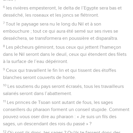
6
les rivières empesteront, le delta de l’Egypte sera bas et
desséché, les roseaux et les joncs se flétriront.
7
Tout le paysage sera nu le long du Nil et à son
embouchure ; tout ce qui aura été semé sur ses rives se
desséchera, se transformera en poussière et disparaîtra.
8
Les pêcheurs gémiront, tous ceux qui jettent l'hameçon
dans le Nil seront dans le deuil, ceux qui étendent des filets
à la surface de l’eau dépériront.
9
Ceux qui travaillent le fin lin et qui tissent des étoffes
blanches seront couverts de honte.
10
Les soutiens du pays seront écrasés, tous les travailleurs
salariés seront dans l’abattement.
11
Les princes de Tsoan sont autant de fous, les sages
conseillers du pharaon forment un conseil stupide. Comment
pouvez-vous oser dire au pharaon : « Je suis un fils des
sages, un descendant des rois du passé » ?
12
Où sont-ils donc, tes sages ? Qu'ils te fassent donc des