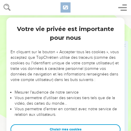
troupeau sans berger, *chacun se tournera vers son peuple,
chacun se réfugiera dans son pays.
15
Tous ceux que l'on trouvera seront transpercés et tous
Segond 21
ceux que l’on attrapera tomberont sous les coups de l'épée.
Votre vie privée est importante
Esaïe
13
16
Leurs enfants seront écrasés sous leurs yeux, leurs
pour nous
maisons seront pillées et leurs femmes seront violées.
17
Voici que je réveille contre eux les Mèdes. Ils ne
En cliquant sur le bouton « Accepter tous les cookies », vous
s’intéressent pas à l'argent et ne désirent pas l'or.
acceptez que TopChrétien utilise des traceurs (comme des
cookies ou l'identifiant unique de votre compte utilisateur) et
18
De leurs arcs ils abattront les jeunes garçons, ils n’auront
traite vos données à caractère personnel (comme vos
aucune compassion pour les nouveau-nés, leur regard sera
données de navigation et les informations renseignées dans
sans pitié pour les enfants.
votre compte utilisateur) dans les buts suivants :
19
Alors Babylone, l'ornement des royaumes, la fière parure
Mesurer l'audience de notre service
des Babyloniens, connaîtra la catastrophe dont Dieu a frappé
Vous permettre d'utiliser des services tiers tels que de la
Sodome et Gomorrhe.
vidéo, des cartes du monde…
Vous permettre d'entrer en contact avec notre service de
20
Elle ne sera plus jamais habitée, elle ne sera plus jamais
relation aux utilisateurs.
peuplée. L'Arabe n'y dressera pas sa tente et les bergers n'y
feront pas dormir leurs troupeaux.
Choisir mes cookies