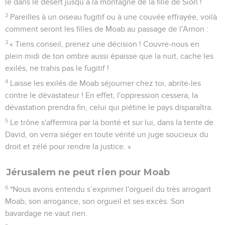
le dans le désert jusqu’à la montagne de la fille de Sion !
2
Pareilles à un oiseau fugitif ou à une couvée effrayée, voilà
comment seront les filles de Moab au passage de l'Arnon :
3
« Tiens conseil, prenez une décision ! Couvre-nous en
plein midi de ton ombre aussi épaisse que la nuit, cache les
exilés, ne trahis pas le fugitif !
4
Laisse les exilés de Moab séjourner chez toi, abrite-les
contre le dévastateur ! En effet, l'oppression cessera, la
dévastation prendra fin, celui qui piétine le pays disparaîtra.
5
Le trône s'affermira par la bonté et sur lui, dans la tente de
David, on verra siéger en toute vérité un juge soucieux du
droit et zélé pour rendre la justice. »
Jérusalem ne peut rien pour Moab
6
*Nous avons entendu s’exprimer l'orgueil du très arrogant
Moab, son arrogance, son orgueil et ses excès. Son
bavardage ne vaut rien.