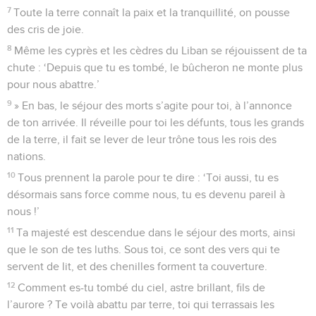
7
Toute la terre connaît la paix et la tranquillité, on pousse
des cris de joie.
8
Même les cyprès et les cèdres du Liban se réjouissent de ta
chute : ‘Depuis que tu es tombé, le bûcheron ne monte plus
pour nous abattre.’
9
» En bas, le séjour des morts s’agite pour toi, à l’annonce
de ton arrivée. Il réveille pour toi les défunts, tous les grands
de la terre, il fait se lever de leur trône tous les rois des
nations.
10
Tous prennent la parole pour te dire : ‘Toi aussi, tu es
désormais sans force comme nous, tu es devenu pareil à
nous !’
11
Ta majesté est descendue dans le séjour des morts, ainsi
que le son de tes luths. Sous toi, ce sont des vers qui te
servent de lit, et des chenilles forment ta couverture.
12
Comment es-tu tombé du ciel, astre brillant, fils de
l’aurore ? Te voilà abattu par terre, toi qui terrassais les