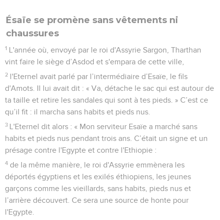
Ésaïe se promène sans vêtements ni
chaussures
1
L'année où, envoyé par le roi d'Assyrie Sargon, Tharthan
vint faire le siège d’Asdod et s'empara de cette ville,
2
l'Eternel avait parlé par l’intermédiaire d’Esaïe, le fils
d'Amots. Il lui avait dit : « Va, détache le sac qui est autour de
ta taille et retire les sandales qui sont à tes pieds. » C’est ce
qu’il fit : il marcha sans habits et pieds nus.
3
L'Eternel dit alors : « Mon serviteur Esaïe a marché sans
habits et pieds nus pendant trois ans. C’était un signe et un
présage contre l'Egypte et contre l'Ethiopie :
4
de la même manière, le roi d'Assyrie emmènera les
déportés égyptiens et les exilés éthiopiens, les jeunes
garçons comme les vieillards, sans habits, pieds nus et
l’arrière découvert. Ce sera une source de honte pour
l'Egypte.