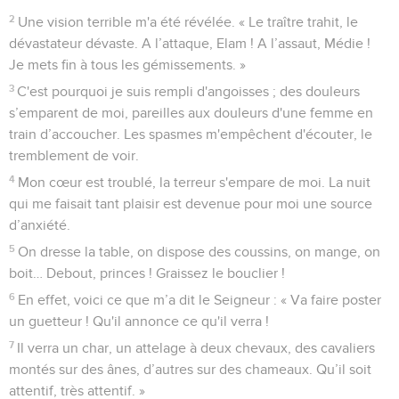
2
Une vision terrible m'a été révélée. « Le traître trahit, le
dévastateur dévaste. A l’attaque, Elam ! A l’assaut, Médie !
Je mets fin à tous les gémissements. »
3
C'est pourquoi je suis rempli d'angoisses ; des douleurs
s’emparent de moi, pareilles aux douleurs d'une femme en
train d’accoucher. Les spasmes m'empêchent d'écouter, le
tremblement de voir.
4
Mon cœur est troublé, la terreur s'empare de moi. La nuit
qui me faisait tant plaisir est devenue pour moi une source
d’anxiété.
5
On dresse la table, on dispose des coussins, on mange, on
boit… Debout, princes ! Graissez le bouclier !
6
En effet, voici ce que m’a dit le Seigneur : « Va faire poster
un guetteur ! Qu'il annonce ce qu'il verra !
7
Il verra un char, un attelage à deux chevaux, des cavaliers
montés sur des ânes, d’autres sur des chameaux. Qu’il soit
attentif, très attentif. »