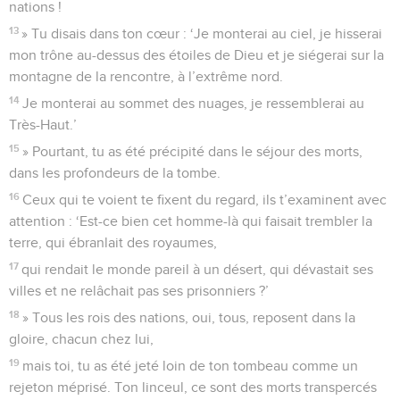
nations !
13
» Tu disais dans ton cœur : ‘Je monterai au ciel, je hisserai
mon trône au-dessus des étoiles de Dieu et je siégerai sur la
montagne de la rencontre, à l’extrême nord.
14
Je monterai au sommet des nuages, je ressemblerai au
Très-Haut.’
15
» Pourtant, tu as été précipité dans le séjour des morts,
dans les profondeurs de la tombe.
16
Ceux qui te voient te fixent du regard, ils t’examinent avec
attention : ‘Est-ce bien cet homme-là qui faisait trembler la
terre, qui ébranlait des royaumes,
17
qui rendait le monde pareil à un désert, qui dévastait ses
villes et ne relâchait pas ses prisonniers ?’
18
» Tous les rois des nations, oui, tous, reposent dans la
gloire, chacun chez lui,
19
mais toi, tu as été jeté loin de ton tombeau comme un
rejeton méprisé. Ton linceul, ce sont des morts transpercés