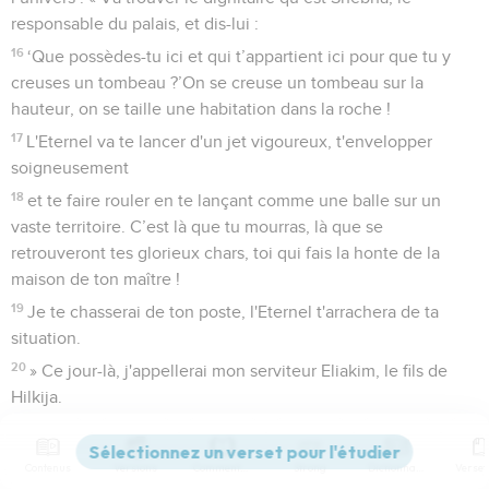
responsable du palais, et dis-lui :
16
‘Que possèdes-tu ici et qui t’appartient ici pour que tu y
creuses un tombeau ?’On se creuse un tombeau sur la
hauteur, on se taille une habitation dans la roche !
17
L'Eternel va te lancer d'un jet vigoureux, t'envelopper
soigneusement
18
et te faire rouler en te lançant comme une balle sur un
vaste territoire. C’est là que tu mourras, là que se
retrouveront tes glorieux chars, toi qui fais la honte de la
maison de ton maître !
19
Je te chasserai de ton poste, l'Eternel t'arrachera de ta
situation.
20
» Ce jour-là, j'appellerai mon serviteur Eliakim, le fils de
Hilkija.
21
Je lui ferai enfiler ta tenue, je lui mettrai ta ceinture et je
remettrai ton pouvoir entre ses mains. Il sera un père pour
Contenus
Versions
Commentaires
Strong
Dictionnaire
les habitants de Jérusalem et pour la communauté de Juda.