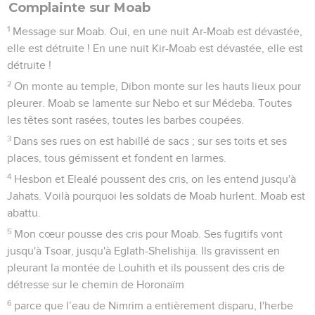
Complainte sur Moab
1
Message sur Moab. Oui, en une nuit Ar-Moab est dévastée,
elle est détruite ! En une nuit Kir-Moab est dévastée, elle est
détruite !
2
On monte au temple, Dibon monte sur les hauts lieux pour
pleurer. Moab se lamente sur Nebo et sur Médeba. Toutes
les têtes sont rasées, toutes les barbes coupées.
3
Dans ses rues on est habillé de sacs ; sur ses toits et ses
places, tous gémissent et fondent en larmes.
4
Hesbon et Elealé poussent des cris, on les entend jusqu'à
Jahats. Voilà pourquoi les soldats de Moab hurlent. Moab est
abattu.
5
Mon cœur pousse des cris pour Moab. Ses fugitifs vont
jusqu'à Tsoar, jusqu'à Eglath-Shelishija. Ils gravissent en
pleurant la montée de Louhith et ils poussent des cris de
détresse sur le chemin de Horonaïm
6
parce que l’eau de Nimrim a entièrement disparu, l'herbe