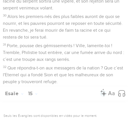
racine du serpent sortira une vipère, et son rejeton sera un
serpent venimeux volant.
30
Alors les premiers-nés des plus faibles auront de quoi se
nourrir, et les pauvres pourront se reposer en toute sécurité.
En revanche, je ferai mourir de faim ta racine et ce qui
restera de toi sera tué.
31
Porte, pousse des gémissements ! Ville, lamente-toi !
Tremble, Philistie tout entière, car une fumée arrive du nord :
c’est une troupe aux rangs serrés.
32
Que répondra-t-on aux messagers de la nation ? Que c’est
l'Eternel qui a fondé Sion et que les malheureux de son
peuple y trouveront refuge.
Esaïe
15
Seuls les Évangiles sont disponibles en vidéo pour le moment.