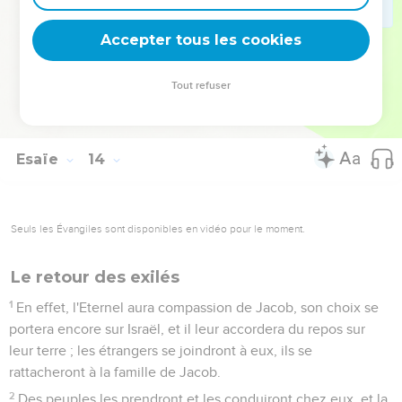
21
Ce sont les bêtes du désert qui y auront leur tanière. Les
hiboux envahiront ses maisons, les autruches s’y installeront
Accepter tous les cookies
et les boucs viendront y faire leurs bonds.
22
Les hyènes hurleront dans ses palais et les chiens
Tout refuser
sauvages dans ses résidences de luxe. Le moment fixé pour
elle est bientôt là et son existence ne sera pas prolongée.
Esaïe
14
Seuls les Évangiles sont disponibles en vidéo pour le moment.
Le retour des exilés
1
En effet, l'Eternel aura compassion de Jacob, son choix se
portera encore sur Israël, et il leur accordera du repos sur
leur terre ; les étrangers se joindront à eux, ils se
rattacheront à la famille de Jacob.
2
Des peuples les prendront et les conduiront chez eux, et la