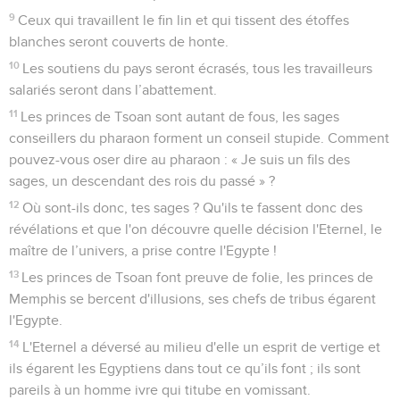
9
Ceux qui travaillent le fin lin et qui tissent des étoffes
blanches seront couverts de honte.
10
Les soutiens du pays seront écrasés, tous les travailleurs
salariés seront dans l’abattement.
11
Les princes de Tsoan sont autant de fous, les sages
conseillers du pharaon forment un conseil stupide. Comment
pouvez-vous oser dire au pharaon : « Je suis un fils des
sages, un descendant des rois du passé » ?
12
Où sont-ils donc, tes sages ? Qu'ils te fassent donc des
révélations et que l'on découvre quelle décision l'Eternel, le
maître de l’univers, a prise contre l'Egypte !
13
Les princes de Tsoan font preuve de folie, les princes de
Memphis se bercent d'illusions, ses chefs de tribus égarent
l'Egypte.
14
L'Eternel a déversé au milieu d'elle un esprit de vertige et
ils égarent les Egyptiens dans tout ce qu’ils font ; ils sont
pareils à un homme ivre qui titube en vomissant.