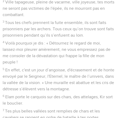
2
Ville tapageuse, pleine de vacarme, ville joyeuse, tes morts
ne seront pas victimes de l'épée, ils ne mourront pas en
combattant.
3
Tous tes chefs prennent la fuite ensemble, ils sont faits
prisonniers par les archers. Tous ceux qu’on trouve sont faits
prisonniers pendant qu’ils s’enfuient au loin.
4
Voilà pourquoi je dis : « Détournez le regard de moi,
laissez-moi pleurer amèrement, ne vous empressez pas de
me consoler de la dévastation qui frappe la fille de mon
peuple !
5
En effet, c'est un jour d’angoisse, d'écrasement et de honte
envoyé par le Seigneur, l'Eternel, le maître de l’univers, dans
la vallée de la vision. » Une muraille est abattue et les cris de
détresse s’élèvent vers la montagne.
6
Elam porte le carquois sur des chars, des attelages, Kir sort
le bouclier.
7
Tes plus belles vallées sont remplies de chars et les
cavaliers se rangent en ordre de bataille à tes portes.