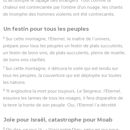
tu as dompté le tapage des étrangers. Tout comme la
chaleur est contrecarrée par l'ombre d'un nuage, les chants
de triomphe des hommes violents ont été contrecarrés.
Un festin pour tous les peuples
6
Sur cette montagne, l'Eternel, le maître de l’univers,
prépare pour tous les peuples un festin de plats succulents,
un festin de bons vins, de plats succulents, pleins de moelle,
de bons vins clarifiés.
7
Sur cette montagne, il détruira le voile qui est tendu sur
tous les peuples, la couverture qui est déployée sur toutes
les nations.
8
*Il engloutira la mort pour toujours. Le Seigneur, l'Eternel,
essuiera les larmes de tous les visages, il fera disparaître de
la terre la honte de son peuple. Oui, l'Eternel l’a décrété.
Joie pour Israël, catastrophe pour Moab
9
On dira, ce jour-là : « Voici notre Dieu, celui en qui nous