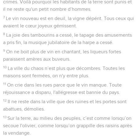
crimes. Voilà pourquoi les habitants de la terre sont punis et
il ne reste qu'un petit nombre d’hommes.
7
Le vin nouveau est en deuil, la vigne dépérit. Tous ceux qui
avaient le cœur joyeux gémissent.
8
La joie des tambourins a cessé, le tapage des amusements
a pris fin, la musique jubilatoire de la harpe a cessé.
9
On ne boit plus de vin en chantant, les liqueurs fortes
paraissent amères aux buveurs.
10
La ville du chaos n’est plus que décombres. Toutes les
maisons sont fermées, on n'y entre plus.
11
On crie dans les rues parce que le vin manque. Toute
réjouissance a disparu, l'allégresse est bannie du pays.
12
Il ne reste dans la ville que des ruines et les portes sont
abattues, démolies.
13
Sur la terre, au milieu des peuples, c’est comme lorsqu’on
secoue l'olivier, comme lorsqu’on grappille des raisins après
la vendange.