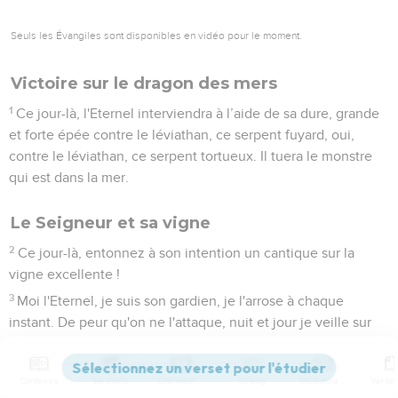
Seuls les Évangiles sont disponibles en vidéo pour le moment.
Victoire sur le dragon des mers
1
Ce jour-là, l'Eternel interviendra à l’aide de sa dure, grande
et forte épée contre le léviathan, ce serpent fuyard, oui,
contre le léviathan, ce serpent tortueux. Il tuera le monstre
qui est dans la mer.
Le Seigneur et sa vigne
2
Ce jour-là, entonnez à son intention un cantique sur la
vigne excellente !
3
Moi l'Eternel, je suis son gardien, je l'arrose à chaque
instant. De peur qu'on ne l'attaque, nuit et jour je veille sur
elle.
4
Il n'y a pas de colère en moi, mais si je trouve des ronces et
Contenus
Versions
Commentaires
Strong
Dictionnaire
des buissons épineux à combattre, je marcherai contre eux,