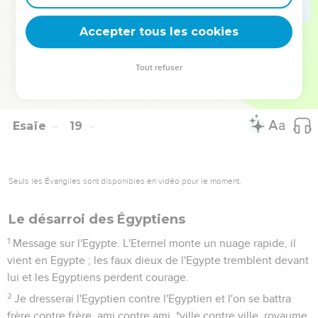
7
A ce moment-là, des offrandes seront apportées à l'Eternel,
le maître de l’univers, par le peuple grand et glabre, par le
Accepter tous les cookies
peuple redouté bien au-delà de ses frontières, par la nation
puissante qui écrase tout et dont le territoire est traversé par
Tout refuser
des fleuves. Elles seront apportées à l’endroit où réside le
nom de l'Eternel, le maître de l’univers, sur le mont Sion.
Esaïe
19
Seuls les Évangiles sont disponibles en vidéo pour le moment.
Le désarroi des Égyptiens
1
Message sur l'Egypte. L'Eternel monte un nuage rapide, il
vient en Egypte ; les faux dieux de l'Egypte tremblent devant
lui et les Egyptiens perdent courage.
2
Je dresserai l'Egyptien contre l'Egyptien et l'on se battra
frère contre frère, ami contre ami, *ville contre ville, royaume