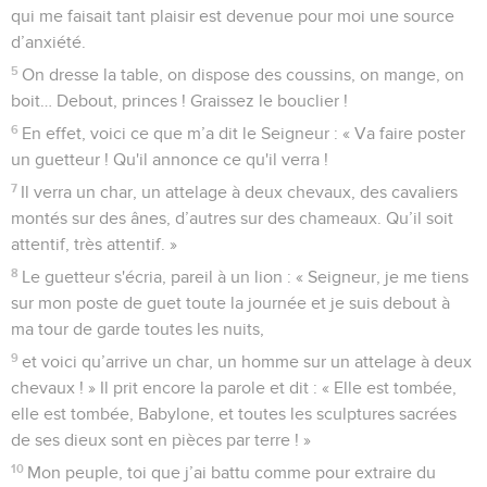
qui me faisait tant plaisir est devenue pour moi une source
d’anxiété.
5
On dresse la table, on dispose des coussins, on mange, on
boit… Debout, princes ! Graissez le bouclier !
6
En effet, voici ce que m’a dit le Seigneur : « Va faire poster
un guetteur ! Qu'il annonce ce qu'il verra !
7
Il verra un char, un attelage à deux chevaux, des cavaliers
montés sur des ânes, d’autres sur des chameaux. Qu’il soit
attentif, très attentif. »
8
Le guetteur s'écria, pareil à un lion : « Seigneur, je me tiens
sur mon poste de guet toute la journée et je suis debout à
ma tour de garde toutes les nuits,
9
et voici qu’arrive un char, un homme sur un attelage à deux
chevaux ! » Il prit encore la parole et dit : « Elle est tombée,
elle est tombée, Babylone, et toutes les sculptures sacrées
de ses dieux sont en pièces par terre ! »
10
Mon peuple, toi que j’ai battu comme pour extraire du