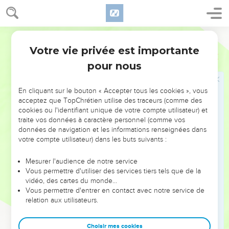
peuple redouté bien au-delà de ses frontières, la nation
puissante qui écrase tout et dont le territoire est traversé par
des fleuves !
Segond 21
3
Vous tous, habitants du monde, vous qui peuplez la terre,
Votre vie privée est importante
Esaïe
18
lorsque l’étendard sera dressé sur les montagnes, regardez !
pour nous
Lorsque la trompette sonnera, écoutez !
4
En effet, voici ce que m’a dit l'Eternel : « Je veux rester
En cliquant sur le bouton « Accepter tous les cookies », vous
tranquille et regarder de ma place, pareil à la chaleur des
acceptez que TopChrétien utilise des traceurs (comme des
rayons du soleil, au nuage porteur de rosée dans la chaude
cookies ou l'identifiant unique de votre compte utilisateur) et
période de la moisson. »
traite vos données à caractère personnel (comme vos
données de navigation et les informations renseignées dans
5
Avant la récolte, quand la floraison sera terminée, quand le
votre compte utilisateur) dans les buts suivants :
raisin commencera à mûrir et se transformera en grappe, il
coupera les sarments avec des serpes, il enlèvera, il élaguera
Mesurer l'audience de notre service
les branches.
Vous permettre d'utiliser des services tiers tels que de la
vidéo, des cartes du monde…
6
Ils seront tous abandonnés aux oiseaux de proie des
Vous permettre d'entrer en contact avec notre service de
montagnes et aux bêtes de la terre ; les oiseaux de proie
relation aux utilisateurs.
passeront l'été sur leurs cadavres, et toutes les bêtes
sauvages de la terre l'hiver.
Choisir mes cookies