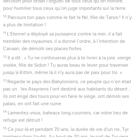
décision pour briser l'orgueil de tous ceux qu’on honore,
pour humilier tous ceux qu’on juge importants sur la terre.
10
Parcours ton pays comme le fait le Nil, fille de Tarsis ! Il n’y
a plus de limitation !
11
L'Eternel a déployé sa puissance contre la mer, il a fait
trembler des royaumes, il a donné l’ordre, à l’intention de
Canaan, de démolir ses places fortes.
12
Il a dit : « Tu ne continueras plus à te livrer à la joie, vierge
violée, fille de Sidon ! Tu auras beau te lever pour traverser
jusqu’à Kittim, même là il n'y aura pas de paix pour toi. »
13
Regarde le pays des Babyloniens, ce peuple qui n’en était
pas un : les Assyriens l’ont destiné aux habitants du désert ;
ils ont érigé des tours pour en faire le siège, ont démoli ses
palais, en ont fait une ruine.
14
Lamentez-vous, bateaux long-courriers, car votre lieu de
refuge est détruit !
15
Ce jour-là et pendant 70 ans, la durée de vie d'un roi, Tyr
tombera dans l'oubli. Au bout de 70 ans, le sort de Tyr sera