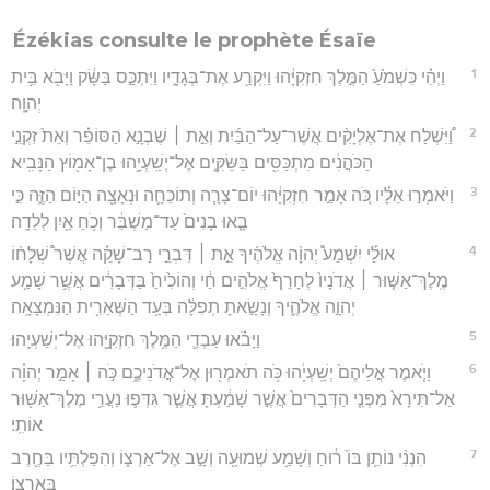
Ézékias consulte le prophète Ésaïe
1
וַיְהִ֗י כִּשְׁמֹ֙עַ֙ הַמֶּ֣לֶךְ חִזְקִיָּ֔הוּ וַיִּקְרַ֖ע אֶת־בְּגָדָ֑יו וַיִּתְכַּ֣ס בַּשָּׂ֔ק וַיָּבֹ֖א בֵּ֥ית
יְהוָֽה׃
2
וַ֠יִּשְׁלַח אֶת־אֶלְיָקִ֨ים אֲשֶׁר־עַל־הַבַּ֜יִת וְאֵ֣ת ׀ שֶׁבְנָ֣א הַסּוֹפֵ֗ר וְאֵת֙ זִקְנֵ֣י
הַכֹּהֲנִ֔ים מִתְכַּסִּ֖ים בַּשַּׂקִּ֑ים אֶל־יְשַֽׁעְיָ֥הוּ בֶן־אָמ֖וֹץ הַנָּבִֽיא׃
3
וַיֹּאמְר֣וּ אֵלָ֗יו כֹּ֚ה אָמַ֣ר חִזְקִיָּ֔הוּ יוֹם־צָרָ֧ה וְתוֹכֵחָ֛ה וּנְאָצָ֖ה הַיּ֣וֹם הַזֶּ֑ה כִּ֣י
בָ֤אוּ בָנִים֙ עַד־מַשְׁבֵּ֔ר וְכֹ֥חַ אַ֖יִן לְלֵדָֽה׃
4
אוּלַ֡י יִשְׁמַע֩ יְהוָ֨ה אֱלֹהֶ֜יךָ אֵ֣ת ׀ דִּבְרֵ֣י רַב־שָׁקֵ֗ה אֲשֶׁר֩ שְׁלָח֨וֹ
מֶֽלֶךְ־אַשּׁ֤וּר ׀ אֲדֹנָיו֙ לְחָרֵף֙ אֱלֹהִ֣ים חַ֔י וְהוֹכִ֙יחַ֙ בַּדְּבָרִ֔ים אֲשֶׁ֥ר שָׁמַ֖ע
יְהוָ֣ה אֱלֹהֶ֑יךָ וְנָשָׂ֣אתָ תְפִלָּ֔ה בְּעַ֥ד הַשְּׁאֵרִ֖ית הַנִּמְצָאָֽה׃
5
וַיָּבֹ֗אוּ עַבְדֵ֛י הַמֶּ֥לֶךְ חִזְקִיָּ֖הוּ אֶל־יְשַׁעְיָֽהוּ׃
6
וַיֹּ֤אמֶר אֲלֵיהֶם֙ יְשַֽׁעְיָ֔הוּ כֹּ֥ה תֹאמְר֖וּן אֶל־אֲדֹנֵיכֶ֑ם כֹּ֣ה ׀ אָמַ֣ר יְהוָ֗ה
אַל־תִּירָא֙ מִפְּנֵ֤י הַדְּבָרִים֙ אֲשֶׁ֣ר שָׁמַ֔עְתָּ אֲשֶׁ֧ר גִּדְּפ֛וּ נַעֲרֵ֥י מֶלֶךְ־אַשּׁ֖וּר
אוֹתִֽי׃
7
הִנְנִ֨י נוֹתֵ֥ן בּוֹ֙ ר֔וּחַ וְשָׁמַ֥ע שְׁמוּעָ֖ה וְשָׁ֣ב אֶל־אַרְצ֑וֹ וְהִפַּלְתִּ֥יו בַּחֶ֖רֶב
בְּאַרְצֽוֹ׃