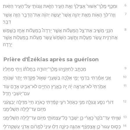
6
וּמִכַּ֤ף מֶֽלֶךְ־אַשּׁוּר֙ אַצִּ֣ילְךָ֔ וְאֵ֖ת הָעִ֣יר הַזֹּ֑את וְגַנּוֹתִ֖י עַל־הָעִ֥יר הַזֹּֽאת׃
7
וְזֶה־לְּךָ֥ הָא֖וֹת מֵאֵ֣ת יְהוָ֑ה אֲשֶׁר֙ יַעֲשֶׂ֣ה יְהוָ֔ה אֶת־הַדָּבָ֥ר הַזֶּ֖ה אֲשֶׁ֥ר
דִּבֵּֽר׃
8
הִנְנִ֣י מֵשִׁ֣יב אֶת־צֵ֣ל הַֽמַּעֲל֡וֹת אֲשֶׁ֣ר יָרְדָה֩ בְמַעֲל֨וֹת אָחָ֥ז בַּשֶּׁ֛מֶשׁ
אֲחֹרַנִּ֖ית עֶ֣שֶׂר מַעֲל֑וֹת וַתָּ֤שָׁב הַשֶּׁ֙מֶשׁ֙ עֶ֣שֶׂר מַעֲל֔וֹת בַּֽמַּעֲל֖וֹת אֲשֶׁ֥ר
יָרָֽדָה׃
Prière d'Ézékias après sa guérison
9
מִכְתָּ֖ב לְחִזְקִיָּ֣הוּ מֶֽלֶךְ־יְהוּדָ֑ה בַּחֲלֹת֕וֹ וַיְחִ֖י מֵחָלְיֽוֹ׃
10
אֲנִ֣י אָמַ֗רְתִּי בִּדְמִ֥י יָמַ֛י אֵלֵ֖כָה בְּשַׁעֲרֵ֣י שְׁא֑וֹל פֻּקַּ֖דְתִּי יֶ֥תֶר שְׁנוֹתָֽי׃
11
אָמַ֙רְתִּי֙ לֹא־אֶרְאֶ֣ה יָ֔הּ יָ֖הּ בְּאֶ֣רֶץ הַחַיִּ֑ים לֹא־אַבִּ֥יט אָדָ֛ם ע֖וֹד
עִם־י֥וֹשְׁבֵי חָֽדֶל׃
12
דּוֹרִ֗י נִסַּ֧ע וְנִגְלָ֛ה מִנִּ֖י כְּאֹ֣הֶל רֹעִ֑י קִפַּ֨דְתִּי כָאֹרֵ֤ג חַיַּי֙ מִדַּלָּ֣ה יְבַצְּעֵ֔נִי
מִיּ֥וֹם עַד־לַ֖יְלָה תַּשְׁלִימֵֽנִי׃
13
שִׁוִּ֤יתִי עַד־בֹּ֙קֶר֙ כָּֽאֲרִ֔י כֵּ֥ן יְשַׁבֵּ֖ר כָּל־עַצְמוֹתָ֑י מִיּ֥וֹם עַד־לַ֖יְלָה תַּשְׁלִימֵֽנִי׃
14
כְּס֤וּס עָגוּר֙ כֵּ֣ן אֲצַפְצֵ֔ף אֶהְגֶּ֖ה כַּיּוֹנָ֑ה דַּלּ֤וּ עֵינַי֙ לַמָּר֔וֹם אֲדֹנָ֖י עָֽשְׁקָה־לִּ֥י