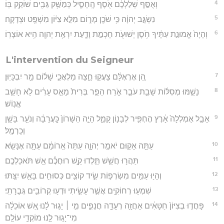
4
וְאֻסַּ֣ף שְׁלַלְכֶ֔ם אֹ֖סֶף הֶֽחָסִ֑יל כְּמַשַּׁ֥ק גֵּבִ֖ים שׁוֹקֵ֥ק בּֽוֹ׃
5
נִשְׂגָּ֣ב יְהוָ֔ה כִּ֥י שֹׁכֵ֖ן מָר֑וֹם מִלֵּ֣א צִיּ֔וֹן מִשְׁפָּ֖ט וּצְדָקָֽה׃
6
וְהָיָה֙ אֱמוּנַ֣ת עִתֶּ֔יךָ חֹ֥סֶן יְשׁוּעֹ֖ת חָכְמַ֣ת וָדָ֑עַת יִרְאַ֥ת יְהוָ֖ה הִ֥יא אוֹצָרֽוֹ׃
L'intervention du Seigneur
7
הֵ֚ן אֶרְאֶלָּ֔ם צָעֲק֖וּ חֻ֑צָה מַלְאֲכֵ֣י שָׁל֔וֹם מַ֖ר יִבְכָּיֽוּן׃
8
נָשַׁ֣מּוּ מְסִלּ֔וֹת שָׁבַ֖ת עֹבֵ֣ר אֹ֑רַח הֵפֵ֤ר בְּרִית֙ מָאַ֣ס עָרִ֔ים לֹ֥א חָשַׁ֖ב
אֱנֽוֹשׁ׃
9
אָבַ֤ל אֻמְלְלָה֙ אָ֔רֶץ הֶחְפִּ֥יר לְבָנ֖וֹן קָמַ֑ל הָיָ֤ה הַשָּׁרוֹן֙ כָּֽעֲרָבָ֔ה וְנֹעֵ֥ר בָּשָׁ֖ן
וְכַרְמֶֽל׃
10
עַתָּ֥ה אָק֖וּם יֹאמַ֣ר יְהוָ֑ה עַתָּה֙ אֵֽרוֹמָ֔ם עַתָּ֖ה אֶנָּשֵֽׂא׃
11
תַּהֲר֥וּ חֲשַׁ֖שׁ תֵּ֣לְדוּ קַ֑שׁ רוּחֲכֶ֕ם אֵ֖שׁ תֹּאכַלְכֶֽם׃
12
וְהָי֥וּ עַמִּ֖ים מִשְׂרְפ֣וֹת שִׂ֑יד קוֹצִ֥ים כְּסוּחִ֖ים בָּאֵ֥שׁ יִצַּֽתּוּ׃
13
שִׁמְע֥וּ רְחוֹקִ֖ים אֲשֶׁ֣ר עָשִׂ֑יתִי וּדְע֥וּ קְרוֹבִ֖ים גְּבֻרָתִֽי׃
14
פָּחֲד֤וּ בְצִיּוֹן֙ חַטָּאִ֔ים אָחֲזָ֥ה רְעָדָ֖ה חֲנֵפִ֑ים מִ֣י ׀ יָג֣וּר לָ֗נוּ אֵ֚שׁ אוֹכֵלָ֔ה
מִי־יָג֥וּר לָ֖נוּ מוֹקְדֵ֥י עוֹלָֽם׃