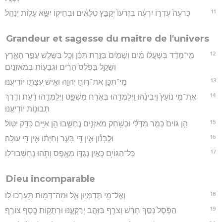
11
כְּרֹעֶה֙ עֶדְר֣וֹ יִרְעֶ֔ה בִּזְרֹעוֹ֙ יְקַבֵּ֣ץ טְלָאִ֔ים וּבְחֵיק֖וֹ יִשָּׂ֑א עָל֖וֹת יְנַהֵֽל׃
Grandeur et sagesse du maître de l'univers
12
מִֽי־מָדַ֨ד בְּשָׁעֳל֜וֹ מַ֗יִם וְשָׁמַ֙יִם֙ בַּזֶּ֣רֶת תִּכֵּ֔ן וְכָ֥ל בַּשָּׁלִ֖שׁ עֲפַ֣ר הָאָ֑רֶץ
וְשָׁקַ֤ל בַּפֶּ֙לֶס֙ הָרִ֔ים וּגְבָע֖וֹת בְּמֹאזְנָֽיִם׃
13
מִֽי־תִכֵּ֥ן אֶת־ר֖וּחַ יְהוָ֑ה וְאִ֥ישׁ עֲצָת֖וֹ יוֹדִיעֶֽנּוּ׃
14
אֶת־מִ֤י נוֹעָץ֙ וַיְבִינֵ֔הוּ וַֽיְלַמְּדֵ֖הוּ בְּאֹ֣רַח מִשְׁפָּ֑ט וַיְלַמְּדֵ֣הוּ דַ֔עַת וְדֶ֥רֶךְ
תְּבוּנ֖וֹת יוֹדִיעֶֽנּוּ׃
15
הֵ֤ן גּוֹיִם֙ כְּמַ֣ר מִדְּלִ֔י וּכְשַׁ֥חַק מֹאזְנַ֖יִם נֶחְשָׁ֑בוּ הֵ֥ן אִיִּ֖ים כַּדַּ֥ק יִטּֽוֹל׃
16
וּלְבָנ֕וֹן אֵ֥ין דֵּ֖י בָּעֵ֑ר וְחַיָּת֔וֹ אֵ֥ין דֵּ֖י עוֹלָֽה׃
17
כָּל־הַגּוֹיִ֖ם כְּאַ֣יִן נֶגְדּ֑וֹ מֵאֶ֥פֶס וָתֹ֖הוּ נֶחְשְׁבוּ־לֽוֹ׃
Dieu incomparable
18
וְאֶל־מִ֖י תְּדַמְּי֣וּן אֵ֑ל וּמַה־דְּמ֖וּת תַּ֥עַרְכוּ לֽוֹ׃
19
הַפֶּ֙סֶל֙ נָסַ֣ךְ חָרָ֔שׁ וְצֹרֵ֖ף בַּזָּהָ֣ב יְרַקְּעֶ֑נּוּ וּרְתֻק֥וֹת כֶּ֖סֶף צוֹרֵֽף׃