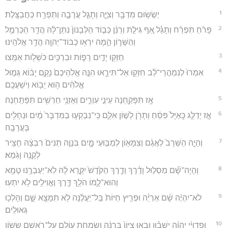
1
יְשֻׂשׂ֥וּם מִדְבָּ֖ר וְצִיָּ֑ה וְתָגֵ֧ל עֲרָבָ֛ה וְתִפְרַ֖ח כַּחֲבַצָּֽלֶת׃
2
פָּרֹ֨חַ תִּפְרַ֜ח וְתָגֵ֗ל אַ֚ף גִּילַ֣ת וְרַנֵּ֔ן כְּב֤וֹד הַלְּבָנוֹן֙ נִתַּן־לָ֔הּ הֲדַ֥ר הַכַּרְמֶ֖ל
וְהַשָּׁר֑וֹן הֵ֛מָּה יִרְא֥וּ כְבוֹד־יְהוָ֖ה הֲדַ֥ר אֱלֹהֵֽינוּ׃
3
חַזְּק֖וּ יָדַ֣יִם רָפ֑וֹת וּבִרְכַּ֥יִם כֹּשְׁל֖וֹת אַמֵּֽצוּ׃
4
אִמְרוּ֙ לְנִמְהֲרֵי־לֵ֔ב חִזְק֖וּ אַל־תִּירָ֑אוּ הִנֵּ֤ה אֱלֹֽהֵיכֶם֙ נָקָ֣ם יָב֔וֹא גְּמ֣וּל
אֱלֹהִ֔ים ה֥וּא יָב֖וֹא וְיֹשַׁעֲכֶֽם׃
5
אָ֥ז תִּפָּקַ֖חְנָה עֵינֵ֣י עִוְרִ֑ים וְאָזְנֵ֥י חֵרְשִׁ֖ים תִּפָּתַֽחְנָה׃
6
אָ֣ז יְדַלֵּ֤ג כָּֽאַיָּל֙ פִּסֵּ֔חַ וְתָרֹ֖ן לְשׁ֣וֹן אִלֵּ֑ם כִּֽי־נִבְקְע֤וּ בַמִּדְבָּר֙ מַ֔יִם וּנְחָלִ֖ים
בָּעֲרָבָֽה׃
7
וְהָיָ֤ה הַשָּׁרָב֙ לַאֲגַ֔ם וְצִמָּא֖וֹן לְמַבּ֣וּעֵי מָ֑יִם בִּנְוֵ֤ה תַנִּים֙ רִבְצָ֔הּ חָצִ֖יר
לְקָנֶ֥ה וָגֹֽמֶא׃
8
וְהָיָה־שָׁ֞ם מַסְל֣וּל וָדֶ֗רֶךְ וְדֶ֤רֶךְ הַקֹּ֙דֶשׁ֙ יִקָּ֣רֵא לָ֔הּ לֹֽא־יַעַבְרֶ֥נּוּ טָמֵ֖א
וְהוּא־לָ֑מוֹ הֹלֵ֥ךְ דֶּ֛רֶךְ וֶאֱוִילִ֖ים לֹ֥א יִתְעֽוּ׃
9
לֹא־יִהְיֶ֨ה שָׁ֜ם אַרְיֵ֗ה וּפְרִ֤יץ חַיּוֹת֙ בַּֽל־יַעֲלֶ֔נָּה לֹ֥א תִמָּצֵ֖א שָׁ֑ם וְהָלְכ֖וּ
גְּאוּלִֽים׃
10
וּפְדוּיֵ֨י יְהוָ֜ה יְשֻׁב֗וּן וּבָ֤אוּ צִיּוֹן֙ בְּרִנָּ֔ה וְשִׂמְחַ֥ת עוֹלָ֖ם עַל־רֹאשָׁ֑ם שָׂשׂ֤וֹן