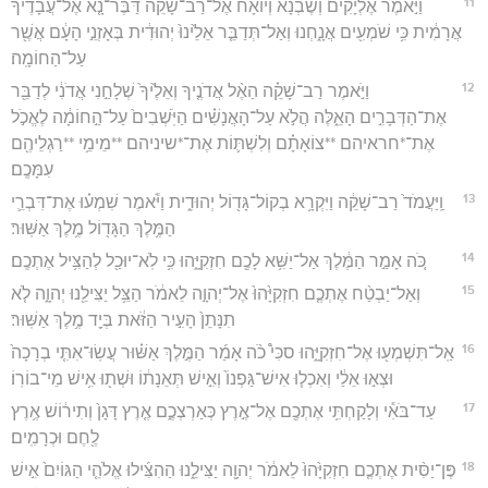
11
וַיֹּ֣אמֶר אֶלְיָקִים֩ וְשֶׁבְנָ֨א וְיוֹאָ֜ח אֶל־רַב־שָׁקֵ֗ה דַּבֶּר־נָ֤א אֶל־עֲבָדֶ֙יךָ֙
אֲרָמִ֔ית כִּ֥י שֹׁמְעִ֖ים אֲנָ֑חְנוּ וְאַל־תְּדַבֵּ֤ר אֵלֵ֙ינוּ֙ יְהוּדִ֔ית בְּאָזְנֵ֣י הָעָ֔ם אֲשֶׁ֖ר
עַל־הַחוֹמָֽה׃
12
וַיֹּ֣אמֶר רַב־שָׁקֵ֗ה הַאֶ֨ל אֲדֹנֶ֤יךָ וְאֵלֶ֙יךָ֙ שְׁלָחַ֣נִי אֲדֹנִ֔י לְדַבֵּ֖ר
אֶת־הַדְּבָרִ֣ים הָאֵ֑לֶּה הֲלֹ֣א עַל־הָאֲנָשִׁ֗ים הַיֹּֽשְׁבִים֙ עַל־הַ֣חוֹמָ֔ה לֶאֱכֹ֣ל
אֶת־*חראיהם **צוֹאָתָ֗ם וְלִשְׁתּ֛וֹת אֶת־*שיניהם **מֵימֵ֥י **רַגְלֵיהֶ֖ם
עִמָּכֶֽם׃
13
וַֽיַּעֲמֹד֙ רַב־שָׁקֵ֔ה וַיִּקְרָ֥א בְקוֹל־גָּד֖וֹל יְהוּדִ֑ית וַיֹּ֕אמֶר שִׁמְע֗וּ אֶת־דִּבְרֵ֛י
הַמֶּ֥לֶךְ הַגָּד֖וֹל מֶ֥לֶךְ אַשּֽׁוּר׃
14
כֹּ֚ה אָמַ֣ר הַמֶּ֔לֶךְ אַל־יַשִּׁ֥א לָכֶ֖ם חִזְקִיָּ֑הוּ כִּ֥י לֹֽא־יוּכַ֖ל לְהַצִּ֥יל אֶתְכֶֽם׃
15
וְאַל־יַבְטַ֨ח אֶתְכֶ֤ם חִזְקִיָּ֙הוּ֙ אֶל־יְהוָ֣ה לֵאמֹ֔ר הַצֵּ֥ל יַצִּילֵ֖נוּ יְהוָ֑ה לֹ֤א
תִנָּתֵן֙ הָעִ֣יר הַזֹּ֔את בְּיַ֖ד מֶ֥לֶךְ אַשּֽׁוּר׃
16
אַֽל־תִּשְׁמְע֖וּ אֶל־חִזְקִיָּ֑הוּ סכִּי֩ כֹ֨ה אָמַ֜ר הַמֶּ֣לֶךְ אַשּׁ֗וּר עֲשֽׂוּ־אִתִּ֤י בְרָכָה֙
וּצְא֣וּ אֵלַ֔י וְאִכְל֤וּ אִישׁ־גַּפְנוֹ֙ וְאִ֣ישׁ תְּאֵנָת֔וֹ וּשְׁת֖וּ אִ֥ישׁ מֵי־בוֹרֽוֹ׃
17
עַד־בֹּאִ֕י וְלָקַחְתִּ֥י אֶתְכֶ֖ם אֶל־אֶ֣רֶץ כְּאַרְצְכֶ֑ם אֶ֤רֶץ דָּגָן֙ וְתִיר֔וֹשׁ אֶ֥רֶץ
לֶ֖חֶם וּכְרָמִֽים׃
18
פֶּן־יַסִּ֨ית אֶתְכֶ֤ם חִזְקִיָּ֙הוּ֙ לֵאמֹ֔ר יְהוָ֖ה יַצִּילֵ֑נוּ הַהִצִּ֜ילוּ אֱלֹהֵ֤י הַגּוֹיִם֙ אִ֣ישׁ