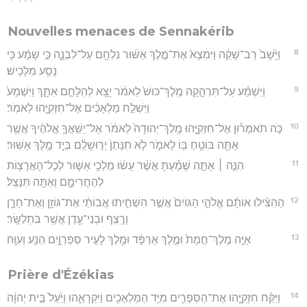
Nouvelles menaces de Sennakérib
8
וַיָּ֙שָׁב֙ רַב־שָׁקֵ֔ה וַיִּמְצָא֙ אֶת־מֶ֣לֶךְ אַשּׁ֔וּר נִלְחָ֖ם עַל־לִבְנָ֑ה כִּ֣י שָׁמַ֔ע כִּ֥י
נָסַ֖ע מִלָּכִֽישׁ׃
9
וַיִּשְׁמַ֗ע עַל־תִּרְהָ֤קָה מֶֽלֶךְ־כּוּשׁ֙ לֵאמֹ֔ר יָצָ֖א לְהִלָּחֵ֣ם אִתָּ֑ךְ וַיִּשְׁמַע֙
וַיִּשְׁלַ֣ח מַלְאָכִ֔ים אֶל־חִזְקִיָּ֖הוּ לֵאמֹֽר׃
10
כֹּ֣ה תֹאמְר֗וּן אֶל־חִזְקִיָּ֤הוּ מֶֽלֶךְ־יְהוּדָה֙ לֵאמֹ֔ר אַל־יַשִּֽׁאֲךָ֣ אֱלֹהֶ֔יךָ אֲשֶׁ֥ר
אַתָּ֛ה בּוֹטֵ֥חַ בּ֖וֹ לֵאמֹ֑ר לֹ֤א תִנָּתֵן֙ יְר֣וּשָׁלִַ֔ם בְּיַ֖ד מֶ֥לֶךְ אַשּֽׁוּר׃
11
הִנֵּ֣ה ׀ אַתָּ֣ה שָׁמַ֗עְתָּ אֲשֶׁ֨ר עָשׂ֜וּ מַלְכֵ֥י אַשּׁ֛וּר לְכָל־הָאֲרָצ֖וֹת
לְהַחֲרִימָ֑ם וְאַתָּ֖ה תִּנָּצֵֽל׃
12
הַהִצִּ֨ילוּ אוֹתָ֜ם אֱלֹהֵ֤י הַגּוֹיִם֙ אֲשֶׁ֣ר הִשְׁחִ֣יתוּ אֲבוֹתַ֔י אֶת־גּוֹזָ֖ן וְאֶת־חָרָ֑ן
וְרֶ֥צֶף וּבְנֵי־עֶ֖דֶן אֲשֶׁ֥ר בִּתְלַשָּֽׂר׃
13
אַיֵּ֤ה מֶֽלֶךְ־חֲמָת֙ וּמֶ֣לֶךְ אַרְפָּ֔ד וּמֶ֖לֶךְ לָעִ֣יר סְפַרְוָ֑יִם הֵנַ֖ע וְעִוָּֽה׃
Prière d'Ézékias
14
וַיִּקַּ֨ח חִזְקִיָּ֧הוּ אֶת־הַסְּפָרִ֛ים מִיַּ֥ד הַמַּלְאָכִ֖ים וַיִּקְרָאֵ֑הוּ וַיַּ֙עַל֙ בֵּ֣ית יְהוָ֔ה