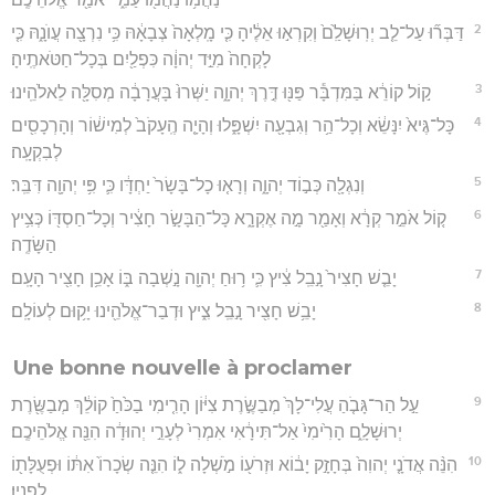
2
דַּבְּר֞וּ עַל־לֵ֤ב יְרֽוּשָׁלִַ֙ם֙ וְקִרְא֣וּ אֵלֶ֔יהָ כִּ֤י מָֽלְאָה֙ צְבָאָ֔הּ כִּ֥י נִרְצָ֖ה עֲוֺנָ֑הּ כִּ֤י
לָקְחָה֙ מִיַּ֣ד יְהוָ֔ה כִּפְלַ֖יִם בְּכָל־חַטֹּאתֶֽיהָ׃
3
ק֣וֹל קוֹרֵ֔א בַּמִּדְבָּ֕ר פַּנּ֖וּ דֶּ֣רֶךְ יְהוָ֑ה יַשְּׁרוּ֙ בָּעֲרָבָ֔ה מְסִלָּ֖ה לֵאלֹהֵֽינוּ׃
4
כָּל־גֶּיא֙ יִנָּשֵׂ֔א וְכָל־הַ֥ר וְגִבְעָ֖ה יִשְׁפָּ֑לוּ וְהָיָ֤ה הֶֽעָקֹב֙ לְמִישׁ֔וֹר וְהָרְכָסִ֖ים
לְבִקְעָֽה׃
5
וְנִגְלָ֖ה כְּב֣וֹד יְהוָ֑ה וְרָא֤וּ כָל־בָּשָׂר֙ יַחְדָּ֔ו כִּ֛י פִּ֥י יְהוָ֖ה דִּבֵּֽר׃
6
ק֚וֹל אֹמֵ֣ר קְרָ֔א וְאָמַ֖ר מָ֣ה אֶקְרָ֑א כָּל־הַבָּשָׂ֣ר חָצִ֔יר וְכָל־חַסְדּ֖וֹ כְּצִ֥יץ
הַשָּׂדֶֽה׃
7
יָבֵ֤שׁ חָצִיר֙ נָ֣בֵֽל צִ֔יץ כִּ֛י ר֥וּחַ יְהוָ֖ה נָ֣שְׁבָה בּ֑וֹ אָכֵ֥ן חָצִ֖יר הָעָֽם׃
8
יָבֵ֥שׁ חָצִ֖יר נָ֣בֵֽל צִ֑יץ וּדְבַר־אֱלֹהֵ֖ינוּ יָק֥וּם לְעוֹלָֽם׃
Une bonne nouvelle à proclamer
9
עַ֣ל הַר־גָּבֹ֤הַ עֲלִי־לָךְ֙ מְבַשֶּׂ֣רֶת צִיּ֔וֹן הָרִ֤ימִי בַכֹּ֙חַ֙ קוֹלֵ֔ךְ מְבַשֶּׂ֖רֶת
יְרוּשָׁלִָ֑ם הָרִ֙ימִי֙ אַל־תִּירָ֔אִי אִמְרִי֙ לְעָרֵ֣י יְהוּדָ֔ה הִנֵּ֖ה אֱלֹהֵיכֶֽם׃
10
הִנֵּ֨ה אֲדֹנָ֤י יְהוִה֙ בְּחָזָ֣ק יָב֔וֹא וּזְרֹע֖וֹ מֹ֣שְׁלָה ל֑וֹ הִנֵּ֤ה שְׂכָרוֹ֙ אִתּ֔וֹ וּפְעֻלָּת֖וֹ
לְפָנָֽיו׃