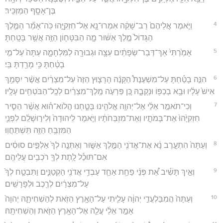
בֶּן־אָסָ֖ף הַמַּזְכִּֽיר׃
4
וַיֹּ֤אמֶר אֲלֵיהֶם֙ רַב־שָׁקֵ֔ה אִמְרוּ־נָ֖א אֶל־חִזְקִיָּ֑הוּ כֹּֽה־אָמַ֞ר הַמֶּ֤לֶךְ
הַגָּדוֹל֙ מֶ֣לֶךְ אַשּׁ֔וּר מָ֧ה הַבִּטָּח֛וֹן הַזֶּ֖ה אֲשֶׁ֥ר בָּטָֽחְתָּ׃
5
אָמַ֙רְתִּי֙ אַךְ־דְּבַר־שְׂפָתַ֔יִם עֵצָ֥ה וּגְבוּרָ֖ה לַמִּלְחָמָ֑ה עַתָּה֙ עַל־מִ֣י
בָטַ֔חְתָּ כִּ֥י מָרַ֖דְתָּ בִּֽי׃
6
הִנֵּ֣ה בָטַ֡חְתָּ עַל־מִשְׁעֶנֶת֩ הַקָּנֶ֨ה הָרָצ֤וּץ הַזֶּה֙ עַל־מִצְרַ֔יִם אֲשֶׁ֨ר יִסָּמֵ֥ךְ
אִישׁ֙ עָלָ֔יו וּבָ֥א בְכַפּ֖וֹ וּנְקָבָ֑הּ כֵּ֚ן פַּרְעֹ֣ה מֶֽלֶךְ־מִצְרַ֔יִם לְכָֽל־הַבֹּטְחִ֖ים עָלָֽיו׃
7
וְכִי־תֹאמַ֣ר אֵלַ֔י אֶל־יְהוָ֥ה אֱלֹהֵ֖ינוּ בָּטָ֑חְנוּ הֲלוֹא־ה֗וּא אֲשֶׁ֨ר הֵסִ֤יר
חִזְקִיָּ֙הוּ֙ אֶת־בָּמֹתָ֣יו וְאֶת־מִזְבְּחֹתָ֔יו וַיֹּ֤אמֶר לִֽיהוּדָה֙ וְלִיר֣וּשָׁלִַ֔ם לִפְנֵ֛י
הַמִּזְבֵּ֥חַ הַזֶּ֖ה תִּֽשְׁתַּחֲוֽוּ׃
8
וְעַתָּה֙ הִתְעָ֣רֶב נָ֔א אֶת־אֲדֹנִ֖י הַמֶּ֣לֶךְ אַשּׁ֑וּר וְאֶתְּנָ֤ה לְךָ֙ אַלְפַּ֣יִם סוּסִ֔ים
אִם־תּוּכַ֕ל לָ֥תֶת לְךָ֖ רֹכְבִ֥ים עֲלֵיהֶֽם׃
9
וְאֵ֣יךְ תָּשִׁ֗יב אֵ֠ת פְּנֵ֨י פַחַ֥ת אַחַ֛ד עַבְדֵ֥י אֲדֹנִ֖י הַקְטַנִּ֑ים וַתִּבְטַ֤ח לְךָ֙
עַל־מִצְרַ֔יִם לְרֶ֖כֶב וּלְפָרָשִֽׁים׃
10
וְעַתָּה֙ הֲמִבַּלְעֲדֵ֣י יְהוָ֔ה עָלִ֛יתִי עַל־הָאָ֥רֶץ הַזֹּ֖את לְהַשְׁחִיתָ֑הּ יְהוָה֙
אָמַ֣ר אֵלַ֔י עֲלֵ֛ה אֶל־הָאָ֥רֶץ הַזֹּ֖את וְהַשְׁחִיתָֽהּ׃