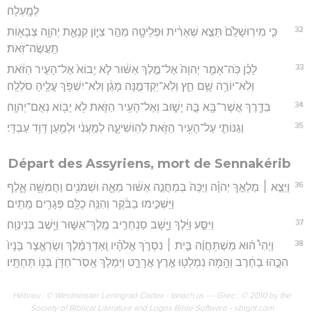
לְמָֽעְלָה׃
32
כִּ֤י מִירֽוּשָׁלִַ֙ם֙ תֵּצֵ֣א שְׁאֵרִ֔ית וּפְלֵיטָ֖ה מֵהַ֣ר צִיּ֑וֹן קִנְאַ֛ת יְהוָ֥ה צְבָא֖וֹת
תַּֽעֲשֶׂה־זֹּֽאת׃
33
לָכֵ֗ן כֹּֽה־אָמַ֤ר יְהוָה֙ אֶל־מֶ֣לֶךְ אַשּׁ֔וּר לֹ֤א יָבוֹא֙ אֶל־הָעִ֣יר הַזֹּ֔את
וְלֹֽא־יוֹרֶ֥ה שָׁ֖ם חֵ֑ץ וְלֹֽא־יְקַדְּמֶ֣נָּה מָגֵ֔ן וְלֹֽא־יִשְׁפֹּ֥ךְ עֳלֶ֖יהָ סֹלְלָֽה׃
34
בַּדֶּ֥רֶךְ אֲשֶׁר־בָּ֖א בָּ֣הּ יָשׁ֑וּב וְאֶל־הָעִ֥יר הַזֹּ֛את לֹ֥א יָב֖וֹא נְאֻם־יְהוָֽה׃
35
וְגַנּוֹתִ֛י עַל־הָעִ֥יר הַזֹּ֖את לְהֽוֹשִׁיעָ֑הּ לְמַֽעֲנִ֔י וּלְמַ֖עַן דָּוִ֥ד עַבְדִּֽי׃
Départ des Assyriens, mort de Sennakérib
36
וַיֵּצֵ֣א ׀ מַלְאַ֣ךְ יְהוָ֗ה וַיַּכֶּה֙ בְּמַחֲנֵ֣ה אַשּׁ֔וּר מֵאָ֛ה וּשְׁמֹנִ֥ים וַחֲמִשָּׁ֖ה אָ֑לֶף
וַיַּשְׁכִּ֣ימוּ בַבֹּ֔קֶר וְהִנֵּ֥ה כֻלָּ֖ם פְּגָרִ֥ים מֵתִֽים׃
37
וַיִּסַּ֣ע וַיֵּ֔לֶךְ וַיָּ֖שָׁב סַנְחֵרִ֣יב מֶֽלֶךְ־אַשּׁ֑וּר וַיֵּ֖שֶׁב בְּנִֽינְוֵֽה׃
38
וַיְהִי֩ ה֨וּא מִֽשְׁתַּחֲוֶ֜ה בֵּ֣ית ׀ נִסְרֹ֣ךְ אֱלֹהָ֗יו וְֽאַדְרַמֶּ֨לֶךְ וְשַׂרְאֶ֤צֶר בָּנָיו֙
הִכֻּ֣הוּ בַחֶ֔רֶב וְהֵ֥מָּה נִמְלְט֖וּ אֶ֣רֶץ אֲרָרָ֑ט וַיִּמְלֹ֛ךְ אֵֽסַר־חַדֹּ֥ן בְּנ֖וֹ תַּחְתָּֽיו׃
Hébreu : © Westminster Leningrad Codex - tanach.us --- Grec : © 2010 by the
Society of Biblical Literature and Logos Bible Software - sblgnt.com