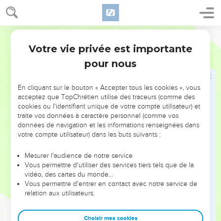
Avertissement aux femmes de Jérusalem
9
נָשִׁים֙ שַֽׁאֲנַנּ֔וֹת קֹ֖מְנָה שְׁמַ֣עְנָה קוֹלִ֑י בָּנוֹת֙ בֹּֽטח֔וֹת הַאְזֵ֖נָּה אִמְרָתִֽי׃
Hébreu / Grec - Texte original
10
יָמִים֙ עַל־שָׁנָ֔ה תִּרְגַּ֖זְנָה בֹּֽטְח֑וֹת כִּ֚י כָּלָ֣ה בָצִ֔יר אֹ֖סֶף בְּלִ֥י יָבֽוֹא׃
Votre vie privée est importante
Esaïe
32
11
חִרְדוּ֙ שַֽׁאֲנַנּ֔וֹת רְגָ֖זָה בֹּֽטְח֑וֹת פְּשֹׁ֣טָֽה וְעֹ֔רָה וַחֲג֖וֹרָה עַל־חֲלָצָֽיִם׃
pour nous
12
עַל־שָׁדַ֖יִם סֹֽפְדִ֑ים עַל־שְׂדֵי־חֶ֕מֶד עַל־גֶּ֖פֶן פֹּרִיָּֽה׃
En cliquant sur le bouton « Accepter tous les cookies », vous
13
עַ֚ל אַדְמַ֣ת עַמִּ֔י ק֥וֹץ שָׁמִ֖יר תַּֽעֲלֶ֑ה כִּ֚י עַל־כָּל־בָּתֵּ֣י מָשׂ֔וֹשׂ קִרְיָ֖ה עַלִּיזָֽה׃
acceptez que TopChrétien utilise des traceurs (comme des
14
כִּֽי־אַרְמ֣וֹן נֻטָּ֔שׁ הֲמ֥וֹן עִ֖יר עֻזָּ֑ב עֹ֣פֶל וָבַ֜חַן הָיָ֨ה בְעַ֤ד מְעָרוֹת֙ עַד־עוֹלָ֔ם
cookies ou l'identifiant unique de votre compte utilisateur) et
traite vos données à caractère personnel (comme vos
מְשׂ֥וֹשׂ פְּרָאִ֖ים מִרְעֵ֥ה עֲדָרִֽים׃
données de navigation et les informations renseignées dans
votre compte utilisateur) dans les buts suivants :
Le grand renversement de situation
Mesurer l'audience de notre service
15
עַד־יֵ֨עָרֶ֥ה עָלֵ֛ינוּ ר֖וּחַ מִמָּר֑וֹם וְהָיָ֤ה מִדְבָּר֙ לַכַּרְמֶ֔ל *וכרמל **וְהַכַּרְמֶ֖ל
Vous permettre d'utiliser des services tiers tels que de la
לַיַּ֥עַר יֵחָשֵֽׁב׃
vidéo, des cartes du monde…
Vous permettre d'entrer en contact avec notre service de
16
וְשָׁכַ֥ן בַּמִּדְבָּ֖ר מִשְׁפָּ֑ט וּצְדָקָ֖ה בַּכַּרְמֶ֥ל תֵּשֵֽׁב׃
relation aux utilisateurs.
17
וְהָיָ֛ה מַעֲשֵׂ֥ה הַצְּדָקָ֖ה שָׁל֑וֹם וַֽעֲבֹדַת֙ הַצְּדָקָ֔ה הַשְׁקֵ֥ט וָבֶ֖טַח עַד־עוֹלָֽם׃
18
וְיָשַׁ֥ב עַמִּ֖י בִּנְוֵ֣ה שָׁל֑וֹם וּֽבְמִשְׁכְּנוֹת֙ מִבְטַחִ֔ים וּבִמְנוּחֹ֖ת שַׁאֲנַנּֽוֹת׃
Choisir mes cookies