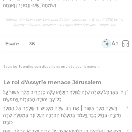
וְשִׂמְחָה֙ יַשִּׂ֔יגוּ וְנָ֖סוּ יָג֥וֹן וַאֲנָחָֽה׃
Hébreu : © Westminster Leningrad Codex - tanach.us --- Grec : © 2010 by the
Society of Biblical Literature and Logos Bible Software - sblgnt.com
Esaïe
36
Seuls les Évangiles sont disponibles en vidéo pour le moment.
Le roi d'Assyrie menace Jérusalem
1
וַיְהִ֡י בְּאַרְבַּע֩ עֶשְׂרֵ֨ה שָׁנָ֜ה לַמֶּ֣לֶךְ חִזְקִיָּ֗הוּ עָלָ֞ה סַנְחֵרִ֤יב מֶֽלֶךְ־אַשּׁוּר֙ עַ֣ל
כָּל־עָרֵ֧י יְהוּדָ֛ה הַבְּצֻר֖וֹת וַֽיִּתְפְּשֵֽׂם׃
2
וַיִּשְׁלַ֣ח מֶֽלֶךְ־אַשּׁ֣וּר ׀ אֶת־רַב־שָׁקֵ֨ה מִלָּכִ֧ישׁ יְרוּשָׁלְַ֛מָה אֶל־הַמֶּ֥לֶךְ
חִזְקִיָּ֖הוּ בְּחֵ֣יל כָּבֵ֑ד וַֽיַּעֲמֹ֗ד בִּתְעָלַת֙ הַבְּרֵכָ֣ה הָעֶלְיוֹנָ֔ה בִּמְסִלַּ֖ת שְׂדֵ֥ה
כוֹבֵֽס׃
3
וַיֵּצֵ֥א אֵלָ֛יו אֶלְיָקִ֥ים בֶּן־חִלְקִיָּ֖הוּ אֲשֶׁ֣ר עַל־הַבָּ֑יִת וְשֶׁבְנָא֙ הַסֹּפֵ֔ר וְיוֹאָ֥ח