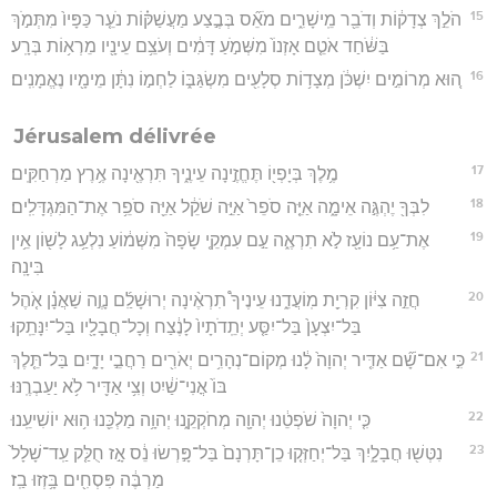
15
הֹלֵ֣ךְ צְדָק֔וֹת וְדֹבֵ֖ר מֵֽישָׁרִ֑ים מֹאֵ֞ס בְּבֶ֣צַע מַעֲשַׁקּ֗וֹת נֹעֵ֤ר כַּפָּיו֙ מִתְּמֹ֣ךְ
בַּשֹּׁ֔חַד אֹטֵ֤ם אָזְנוֹ֙ מִשְּׁמֹ֣עַ דָּמִ֔ים וְעֹצֵ֥ם עֵינָ֖יו מֵרְא֥וֹת בְּרָֽע׃
16
ה֚וּא מְרוֹמִ֣ים יִשְׁכֹּ֔ן מְצָד֥וֹת סְלָעִ֖ים מִשְׂגַּבּ֑וֹ לַחְמ֣וֹ נִתָּ֔ן מֵימָ֖יו נֶאֱמָנִֽים׃
Jérusalem délivrée
17
מֶ֥לֶךְ בְּיָפְי֖וֹ תֶּחֱזֶ֣ינָה עֵינֶ֑יךָ תִּרְאֶ֖ינָה אֶ֥רֶץ מַרְחַקִּֽים׃
18
לִבְּךָ֖ יֶהְגֶּ֣ה אֵימָ֑ה אַיֵּ֤ה סֹפֵר֙ אַיֵּ֣ה שֹׁקֵ֔ל אַיֵּ֖ה סֹפֵ֥ר אֶת־הַמִּגְדָּלִֽים׃
19
אֶת־עַ֥ם נוֹעָ֖ז לֹ֣א תִרְאֶ֑ה עַ֣ם עִמְקֵ֤י שָׂפָה֙ מִשְּׁמ֔וֹעַ נִלְעַ֥ג לָשׁ֖וֹן אֵ֥ין
בִּינָֽה׃
20
חֲזֵ֣ה צִיּ֔וֹן קִרְיַ֖ת מֽוֹעֲדֵ֑נוּ עֵינֶיךָ֩ תִרְאֶ֨ינָה יְרוּשָׁלִַ֜ם נָוֶ֣ה שַׁאֲנָ֗ן אֹ֤הֶל
בַּל־יִצְעָן֙ בַּל־יִסַּ֤ע יְתֵֽדֹתָיו֙ לָנֶ֔צַח וְכָל־חֲבָלָ֖יו בַּל־יִנָּתֵֽקוּ׃
21
כִּ֣י אִם־שָׁ֞ם אַדִּ֤יר יְהוָה֙ לָ֔נוּ מְקוֹם־נְהָרִ֥ים יְאֹרִ֖ים רַחֲבֵ֣י יָדָ֑יִם בַּל־תֵּ֤לֶךְ
בּוֹ֙ אֳנִי־שַׁ֔יִט וְצִ֥י אַדִּ֖יר לֹ֥א יַעַבְרֶֽנּוּ׃
22
כִּ֤י יְהוָה֙ שֹׁפְטֵ֔נוּ יְהוָ֖ה מְחֹקְקֵ֑נוּ יְהוָ֥ה מַלְכֵּ֖נוּ ה֥וּא יוֹשִׁיעֵֽנוּ׃
23
נִטְּשׁ֖וּ חֲבָלָ֑יִךְ בַּל־יְחַזְּק֤וּ כֵן־תָּרְנָם֙ בַּל־פָּ֣רְשׂוּ נֵ֔ס אָ֣ז חֻלַּ֤ק עַֽד־שָׁלָל֙
מַרְבֶּ֔ה פִּסְחִ֖ים בָּ֥זְזוּ בַֽז׃