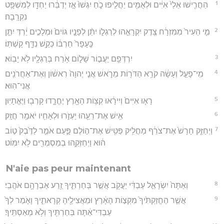
1
הַחֲרִ֤ישׁוּ אֵלַי֙ אִיִּ֔ים וּלְאֻמִּ֖ים יַחֲלִ֣יפוּ כֹ֑חַ יִגְּשׁוּ֙ אָ֣ז יְדַבֵּ֔רוּ יַחְדָּ֖ו לַמִּשְׁפָּ֥ט
נִקְרָֽבָה׃
2
מִ֤י הֵעִיר֙ מִמִּזְרָ֔ח צֶ֖דֶק יִקְרָאֵ֣הוּ לְרַגְל֑וֹ יִתֵּ֨ן לְפָנָ֤יו גּוֹיִם֙ וּמְלָכִ֣ים יַ֔רְדְּ יִתֵּ֤ן
כֶּֽעָפָר֙ חַרְבּ֔וֹ כְּקַ֥שׁ נִדָּ֖ף קַשְׁתּֽוֹ׃
3
יִרְדְּפֵ֖ם יַעֲב֣וֹר שָׁל֑וֹם אֹ֥רַח בְּרַגְלָ֖יו לֹ֥א יָבֽוֹא׃
4
מִֽי־פָעַ֣ל וְעָשָׂ֔ה קֹרֵ֥א הַדֹּר֖וֹת מֵרֹ֑אשׁ אֲנִ֤י יְהוָה֙ רִאשׁ֔וֹן וְאֶת־אַחֲרֹנִ֖ים
אֲנִי־הֽוּא׃
5
רָא֤וּ אִיִּים֙ וְיִירָ֔אוּ קְצ֥וֹת הָאָ֖רֶץ יֶחֱרָ֑דוּ קָרְב֖וּ וַיֶּאֱתָיֽוּן׃
6
אִ֥ישׁ אֶת־רֵעֵ֖הוּ יַעְזֹ֑רוּ וּלְאָחִ֖יו יֹאמַ֥ר חֲזָֽק׃
7
וַיְחַזֵּ֤ק חָרָשׁ֙ אֶת־צֹרֵ֔ף מַחֲלִ֥יק פַּטִּ֖ישׁ אֶת־ה֣וֹלֶם פָּ֑עַם אֹמֵ֤ר לַדֶּ֙בֶק֙ ט֣וֹב
ה֔וּא וַיְחַזְּקֵ֥הוּ בְמַסְמְרִ֖ים לֹ֥א יִמּֽוֹט׃
N'aie pas peur maintenant
8
וְאַתָּה֙ יִשְׂרָאֵ֣ל עַבְדִּ֔י יַעֲקֹ֖ב אֲשֶׁ֣ר בְּחַרְתִּ֑יךָ זֶ֖רַע אַבְרָהָ֥ם אֹהֲבִֽי׃
9
אֲשֶׁ֤ר הֶחֱזַקְתִּ֙יךָ֙ מִקְצ֣וֹת הָאָ֔רֶץ וּמֵאֲצִילֶ֖יהָ קְרָאתִ֑יךָ וָאֹ֤מַר לְךָ֙
עַבְדִּי־אַ֔תָּה בְּחַרְתִּ֖יךָ וְלֹ֥א מְאַסְתִּֽיךָ׃