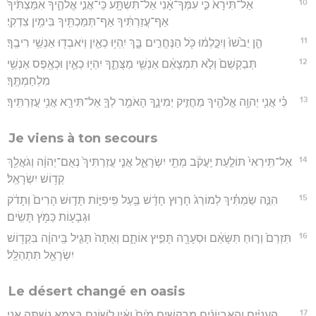
10
אַל־תִּירָא֙ כִּ֣י עִמְּךָ־אָ֔נִי אַל־תִּשְׁתָּ֖ע כִּֽי־אֲנִ֣י אֱלֹהֶ֑יךָ אִמַּצְתִּ֙יךָ֙
אַף־עֲזַרְתִּ֔יךָ אַף־תְּמַכְתִּ֖יךָ בִּימִ֥ין צִדְקִֽי׃
11
הֵ֤ן יֵבֹ֙שׁוּ֙ וְיִכָּ֣לְמ֔וּ כֹּ֖ל הַנֶּחֱרִ֣ים בָּ֑ךְ יִֽהְי֥וּ כְאַ֛יִן וְיֹאבְד֖וּ אַנְשֵׁ֥י רִיבֶֽךָ׃
12
תְּבַקְשֵׁם֙ וְלֹ֣א תִמְצָאֵ֔ם אַנְשֵׁ֖י מַצֻּתֶ֑ךָ יִהְי֥וּ כְאַ֛יִן וּכְאֶ֖פֶס אַנְשֵׁ֥י
מִלְחַמְתֶּֽךָ׃
13
כִּ֗י אֲנִ֛י יְהוָ֥ה אֱלֹהֶ֖יךָ מַחֲזִ֣יק יְמִינֶ֑ךָ הָאֹמֵ֥ר לְךָ֛ אַל־תִּירָ֖א אֲנִ֥י עֲזַרְתִּֽיךָ׃
Je viens à ton secours
14
אַל־תִּֽירְאִי֙ תּוֹלַ֣עַת יַֽעֲקֹ֔ב מְתֵ֖י יִשְׂרָאֵ֑ל אֲנִ֤י עֲזַרְתִּיךְ֙ נְאֻם־יְהוָ֔ה וְגֹאֲלֵ֖ךְ
קְד֥וֹשׁ יִשְׂרָאֵֽל׃
15
הִנֵּ֣ה שַׂמְתִּ֗יךְ לְמוֹרַג֙ חָר֣וּץ חָדָ֔שׁ בַּ֖עַל פִּֽיפִיּ֑וֹת תָּד֤וּשׁ הָרִים֙ וְתָדֹ֔ק
וּגְבָע֖וֹת כַּמֹּ֥ץ תָּשִֽׂים׃
16
תִּזְרֵם֙ וְר֣וּחַ תִּשָּׂאֵ֔ם וּסְעָרָ֖ה תָּפִ֣יץ אוֹתָ֑ם וְאַתָּה֙ תָּגִ֣יל בַּֽיהוָ֔ה בִּקְד֥וֹשׁ
יִשְׂרָאֵ֖ל תִּתְהַלָּֽל׃
Le désert changé en oasis
17
הָעֲנִיִּ֨ים וְהָאֶבְיוֹנִ֜ים מְבַקְשִׁ֥ים מַ֙יִם֙ וָאַ֔יִן לְשׁוֹנָ֖ם בַּצָּמָ֣א נָשָׁ֑תָּה אֲנִ֤י