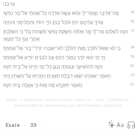
עָרְבֵֽנִי׃
15
מָֽה־אֲדַבֵּ֥ר וְאָֽמַר־לִ֖י וְה֣וּא עָשָׂ֑ה אֶדַּדֶּ֥ה כָל־שְׁנוֹתַ֖י עַל־מַ֥ר נַפְשִֽׁי׃
16
אֲדֹנָ֖י עֲלֵיהֶ֣ם יִֽחְי֑וּ וּלְכָל־בָּהֶן֙ חַיֵּ֣י רוּחִ֔י וְתַחֲלִימֵ֖נִי וְהַחֲיֵֽנִי׃
17
הִנֵּ֥ה לְשָׁל֖וֹם מַר־לִ֣י מָ֑ר וְאַתָּ֞ה חָשַׁ֤קְתָּ נַפְשִׁי֙ מִשַּׁ֣חַת בְּלִ֔י כִּ֥י הִשְׁלַ֛כְתָּ
אַחֲרֵ֥י גֵוְךָ֖ כָּל־חֲטָאָֽי׃
18
כִּ֣י לֹ֥א שְׁא֛וֹל תּוֹדֶ֖ךָּ מָ֣וֶת יְהַלְלֶ֑ךָּ לֹֽא־יְשַׂבְּר֥וּ יֽוֹרְדֵי־ב֖וֹר אֶל־אֲמִתֶּֽךָ׃
19
חַ֥י חַ֛י ה֥וּא יוֹדֶ֖ךָ כָּמ֣וֹנִי הַיּ֑וֹם אָ֣ב לְבָנִ֔ים יוֹדִ֖יעַ אֶל־אֲמִתֶּֽךָ׃
20
יְהוָ֖ה לְהוֹשִׁיעֵ֑נִי וּנְגִנוֹתַ֧י נְנַגֵּ֛ן כָּל־יְמֵ֥י חַיֵּ֖ינוּ עַל־בֵּ֥ית יְהוָֽה׃
21
וַיֹּ֣אמֶר יְשַׁעְיָ֔הוּ יִשְׂא֖וּ דְּבֶ֣לֶת תְּאֵנִ֑ים וְיִמְרְח֥וּ עַֽל־הַשְּׁחִ֖ין וְיֶֽחִי׃
22
וַיֹּ֥אמֶר חִזְקִיָּ֖הוּ מָ֣ה א֑וֹת כִּ֥י אֶעֱלֶ֖ה בֵּ֥ית יְהוָֽה׃
Hébreu : © Westminster Leningrad Codex - tanach.us --- Grec : © 2010 by the
Society of Biblical Literature and Logos Bible Software - sblgnt.com
Esaïe
39