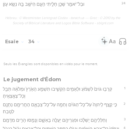
24
וּבַל־יֹאמַ֥ר שָׁכֵ֖ן חָלִ֑יתִי הָעָ֛ם הַיֹּשֵׁ֥ב בָּ֖הּ נְשֻׂ֥א עָוֺֽן׃
Hébreu : © Westminster Leningrad Codex - tanach.us --- Grec : © 2010 by the
Society of Biblical Literature and Logos Bible Software - sblgnt.com
Esaïe
34
Seuls les Évangiles sont disponibles en vidéo pour le moment.
Le jugement d'Édom
1
קִרְב֤וּ גוֹיִם֙ לִשְׁמֹ֔עַ וּלְאֻמִּ֖ים הַקְשִׁ֑יבוּ תִּשְׁמַ֤ע הָאָ֙רֶץ֙ וּמְלֹאָ֔הּ תֵּבֵ֖ל
וְכָל־צֶאֱצָאֶֽיהָ׃
2
כִּ֣י קֶ֤צֶף לַֽיהוָה֙ עַל־כָּל־הַגּוֹיִ֔ם וְחֵמָ֖ה עַל־כָּל־צְבָאָ֑ם הֶחֱרִימָ֖ם נְתָנָ֥ם
לַטָּֽבַח׃
3
וְחַלְלֵיהֶ֣ם יֻשְׁלָ֔כוּ וּפִגְרֵיהֶ֖ם יַעֲלֶ֣ה בָאְשָׁ֑ם וְנָמַ֥סּוּ הָרִ֖ים מִדָּמָֽם׃
4
וְנָמַ֙קּוּ֙ כָּל־צְבָ֣א הַשָּׁמַ֔יִם וְנָגֹ֥לּוּ כַסֵּ֖פֶר הַשָּׁמָ֑יִם וְכָל־צְבָאָ֣ם יִבּ֔וֹל כִּנְבֹ֤ל