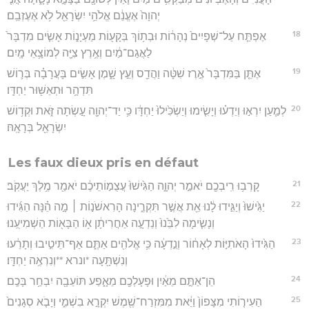
יְהוָה֙ אֶעֱנֵ֔ם אֱלֹהֵ֥י יִשְׂרָאֵ֖ל לֹ֥א אֶעֶזְבֵֽם׃
18
אֶפְתַּ֤ח עַל־שְׁפָיִים֙ נְהָר֔וֹת וּבְת֥וֹךְ בְּקָע֖וֹת מַעְיָנ֑וֹת אָשִׂ֤ים מִדְבָּר֙
לַאֲגַם־מַ֔יִם וְאֶ֥רֶץ צִיָּ֖ה לְמוֹצָ֥אֵי מָֽיִם׃
19
אֶתֵּ֤ן בַּמִּדְבָּר֙ אֶ֣רֶז שִׁטָּ֔ה וַהֲדַ֖ס וְעֵ֣ץ שָׁ֑מֶן אָשִׂ֣ים בָּעֲרָבָ֗ה בְּר֛וֹשׁ
תִּדְהָ֥ר וּתְאַשּׁ֖וּר יַחְדָּֽו׃
20
לְמַ֧עַן יִרְא֣וּ וְיֵדְע֗וּ וְיָשִׂ֤ימוּ וְיַשְׂכִּ֙ילוּ֙ יַחְדָּ֔ו כִּ֥י יַד־יְהוָ֖ה עָ֣שְׂתָה זֹּ֑את וּקְד֥וֹשׁ
יִשְׂרָאֵ֖ל בְּרָאָֽהּ׃
Les faux dieux pris en défaut
21
קָרְב֥וּ רִֽיבְכֶ֖ם יֹאמַ֣ר יְהוָ֑ה הַגִּ֙ישׁוּ֙ עֲצֻמ֣וֹתֵיכֶ֔ם יֹאמַ֖ר מֶ֥לֶךְ יַעֲקֹֽב׃
22
יַגִּ֙ישׁוּ֙ וְיַגִּ֣ידוּ לָ֔נוּ אֵ֖ת אֲשֶׁ֣ר תִּקְרֶ֑ינָה הָרִאשֹׁנ֣וֹת ׀ מָ֣ה הֵ֗נָּה הַגִּ֜ידוּ
וְנָשִׂ֤ימָה לִבֵּ֙נוּ֙ וְנֵדְעָ֣ה אַחֲרִיתָ֔ן א֥וֹ הַבָּא֖וֹת הַשְׁמִיעֻֽנוּ׃
23
הַגִּ֙ידוּ֙ הָאֹתִיּ֣וֹת לְאָח֔וֹר וְנֵ֣דְעָ֔ה כִּ֥י אֱלֹהִ֖ים אַתֶּ֑ם אַף־תֵּיטִ֣יבוּ וְתָרֵ֔עוּ
וְנִשְׁתָּ֖עָה *ונרא **וְנִרְאֶ֥ה יַחְדָּֽו׃
24
הֵן־אַתֶּ֣ם מֵאַ֔יִן וּפָעָלְכֶ֖ם מֵאָ֑פַע תּוֹעֵבָ֖ה יִבְחַ֥ר בָּכֶֽם׃
25
הַעִיר֤וֹתִי מִצָּפוֹן֙ וַיַּ֔את מִמִּזְרַח־שֶׁ֖מֶשׁ יִקְרָ֣א בִשְׁמִ֑י וְיָבֹ֤א סְגָנִים֙