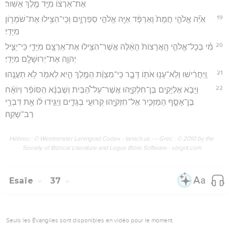
אֶת־אַרְצ֔וֹ מִיַּ֖ד מֶ֥לֶךְ אַשּֽׁוּר׃
19
אַיֵּ֞ה אֱלֹהֵ֤י חֲמָת֙ וְאַרְפָּ֔ד אַיֵּ֖ה אֱלֹהֵ֣י סְפַרְוָ֑יִם וְכִֽי־הִצִּ֥ילוּ אֶת־שֹׁמְר֖וֹן
מִיָּדִֽי׃
20
מִ֗י בְּכָל־אֱלֹהֵ֤י הָֽאֲרָצוֹת֙ הָאֵ֔לֶּה אֲשֶׁר־הִצִּ֥ילוּ אֶת־אַרְצָ֖ם מִיָּדִ֑י כִּֽי־יַצִּ֧יל
יְהוָ֛ה אֶת־יְרוּשָׁלִַ֖ם מִיָּדִֽי׃
21
וַֽיַּחֲרִ֔ישׁוּ וְלֹֽא־עָנ֥וּ אֹת֖וֹ דָּבָ֑ר כִּֽי־מִצְוַ֨ת הַמֶּ֥לֶךְ הִ֛יא לֵאמֹ֖ר לֹ֥א תַעֲנֻֽהוּ׃
22
וַיָּבֹ֣א אֶלְיָקִ֣ים בֶּן־חִלְקִיָּ֣הוּ אֲשֶׁר־עַל־הַ֠בַּיִת וְשֶׁבְנָ֨א הַסּוֹפֵ֜ר וְיוֹאָ֨ח
בֶּן־אָסָ֧ף הַמַּזְכִּ֛יר אֶל־חִזְקִיָּ֖הוּ קְרוּעֵ֣י בְגָדִ֑ים וַיַּגִּ֣ידוּ ל֔וֹ אֵ֖ת דִּבְרֵ֥י
רַב־שָׁקֵֽה׃
Hébreu : © Westminster Leningrad Codex - tanach.us --- Grec : © 2010 by the
Society of Biblical Literature and Logos Bible Software - sblgnt.com
Esaïe
37
Seuls les Évangiles sont disponibles en vidéo pour le moment.