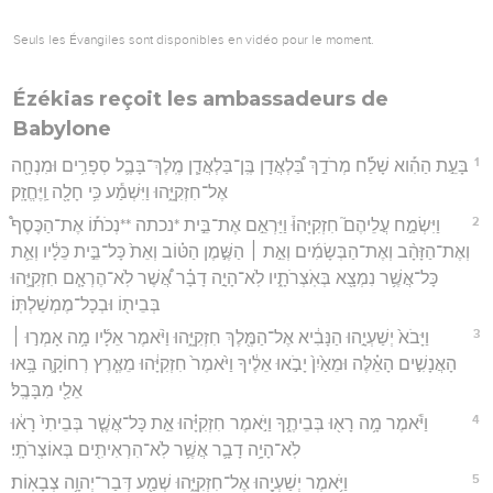
Seuls les Évangiles sont disponibles en vidéo pour le moment.
Ézékias reçoit les ambassadeurs de
Babylone
1
בָּעֵ֣ת הַהִ֡וא שָׁלַ֡ח מְרֹדַ֣ךְ בַּ֠לְאֲדָן בֶּֽן־בַּלְאֲדָ֧ן מֶֽלֶךְ־בָּבֶ֛ל סְפָרִ֥ים וּמִנְחָ֖ה
אֶל־חִזְקִיָּ֑הוּ וַיִּשְׁמַ֕ע כִּ֥י חָלָ֖ה וַֽיֶּחֱזָֽק׃
2
וַיִּשְׂמַ֣ח עֲלֵיהֶם֮ חִזְקִיָּהוּ֒ וַיַּרְאֵ֣ם אֶת־בֵּ֣ית *נכתה **נְכֹת֡וֹ אֶת־הַכֶּסֶף֩
וְאֶת־הַזָּהָ֨ב וְאֶת־הַבְּשָׂמִ֜ים וְאֵ֣ת ׀ הַשֶּׁ֣מֶן הַטּ֗וֹב וְאֵת֙ כָּל־בֵּ֣ית כֵּלָ֔יו וְאֵ֛ת
כָּל־אֲשֶׁ֥ר נִמְצָ֖א בְּאֹֽצְרֹתָ֑יו לֹֽא־הָיָ֣ה דָבָ֗ר אֲ֠שֶׁר לֹֽא־הֶרְאָ֧ם חִזְקִיָּ֛הוּ
בְּבֵית֖וֹ וּבְכָל־מֶמְשַׁלְתּֽוֹ׃
3
וַיָּבֹא֙ יְשַׁעְיָ֣הוּ הַנָּבִ֔יא אֶל־הַמֶּ֖לֶךְ חִזְקִיָּ֑הוּ וַיֹּ֨אמֶר אֵלָ֜יו מָ֥ה אָמְר֣וּ ׀
הָאֲנָשִׁ֣ים הָאֵ֗לֶּה וּמֵאַ֙יִן֙ יָבֹ֣אוּ אֵלֶ֔יךָ וַיֹּ֙אמֶר֙ חִזְקִיָּ֔הוּ מֵאֶ֧רֶץ רְחוֹקָ֛ה בָּ֥אוּ
אֵלַ֖י מִבָּבֶֽל׃
4
וַיֹּ֕אמֶר מָ֥ה רָא֖וּ בְּבֵיתֶ֑ךָ וַיֹּ֣אמֶר חִזְקִיָּ֗הוּ אֵ֣ת כָּל־אֲשֶׁ֤ר בְּבֵיתִי֙ רָא֔וּ
לֹֽא־הָיָ֥ה דָבָ֛ר אֲשֶׁ֥ר לֹֽא־הִרְאִיתִ֖ים בְּאוֹצְרֹתָֽי׃
5
וַיֹּ֥אמֶר יְשַׁעְיָ֖הוּ אֶל־חִזְקִיָּ֑הוּ שְׁמַ֖ע דְּבַר־יְהוָ֥ה צְבָאֽוֹת׃