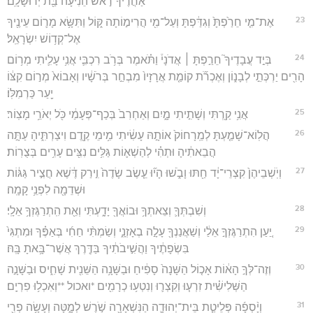
אַחֲרֶ֙יךָ֙ רֹ֣אשׁ הֵנִ֔יעָה בַּ֖ת יְרוּשָׁלִָֽם׃
23
אֶת־מִ֤י חֵרַ֙פְתָּ֙ וְגִדַּ֔פְתָּ וְעַל־מִ֖י הֲרִימ֣וֹתָה קּ֑וֹל וַתִּשָּׂ֥א מָר֛וֹם עֵינֶ֖יךָ
אֶל־קְד֥וֹשׁ יִשְׂרָאֵֽל׃
24
בְּיַ֣ד עֲבָדֶיךָ֮ חֵרַ֣פְתָּ ׀ אֲדֹנָי֒ וַתֹּ֗אמֶר בְּרֹ֥ב רִכְבִּ֛י אֲנִ֥י עָלִ֛יתִי מְר֥וֹם
הָרִ֖ים יַרְכְּתֵ֣י לְבָנ֑וֹן וְאֶכְרֹ֞ת קוֹמַ֤ת אֲרָזָיו֙ מִבְחַ֣ר בְּרֹשָׁ֔יו וְאָבוֹא֙ מְר֣וֹם קִצּ֔וֹ
יַ֖עַר כַּרְמִלּֽוֹ׃
25
אֲנִ֥י קַ֖רְתִּי וְשָׁתִ֣יתִי מָ֑יִם וְאַחְרִב֙ בְּכַף־פְּעָמַ֔י כֹּ֖ל יְאֹרֵ֥י מָצֽוֹר׃
26
הֲלֽוֹא־שָׁמַ֤עְתָּ לְמֵֽרָחוֹק֙ אוֹתָ֣הּ עָשִׂ֔יתִי מִ֥ימֵי קֶ֖דֶם וִיצַרְתִּ֑יהָ עַתָּ֣ה
הֲבֵאתִ֔יהָ וּתְהִ֗י לְהַשְׁא֛וֹת גַּלִּ֥ים נִצִּ֖ים עָרִ֥ים בְּצֻרֽוֹת׃
27
וְיֹֽשְׁבֵיהֶן֙ קִצְרֵי־יָ֔ד חַ֖תּוּ וָבֹ֑שׁוּ הָי֞וּ עֵ֤שֶׂב שָׂדֶה֙ וִ֣ירַק דֶּ֔שֶׁא חֲצִ֣יר גַּגּ֔וֹת
וּשְׁדֵמָ֖ה לִפְנֵ֥י קָמָֽה׃
28
וְשִׁבְתְּךָ֛ וְצֵאתְךָ֥ וּבוֹאֲךָ֖ יָדָ֑עְתִּי וְאֵ֖ת הִֽתְרַגֶּזְךָ֥ אֵלָֽי׃
29
יַ֚עַן הִתְרַגֶּזְךָ֣ אֵלַ֔י וְשַׁאֲנַנְךָ֖ עָלָ֣ה בְאָזְנָ֑י וְשַׂמְתִּ֨י חַחִ֜י בְּאַפֶּ֗ךָ וּמִתְגִּי֙
בִּשְׂפָתֶ֔יךָ וַהֲשִׁ֣יבֹתִ֔יךָ בַּדֶּ֖רֶךְ אֲשֶׁר־בָּ֥אתָ בָּֽהּ׃
30
וְזֶה־לְּךָ֣ הָא֔וֹת אָכ֤וֹל הַשָּׁנָה֙ סָפִ֔יחַ וּבַשָּׁנָ֥ה הַשֵּׁנִ֖ית שָׁחִ֑יס וּבַשָּׁנָ֣ה
הַשְּׁלִישִׁ֗ית זִרְע֧וּ וְקִצְר֛וּ וְנִטְע֥וּ כְרָמִ֖ים *ואכול **וְאִכְל֥וּ פִרְיָֽם׃
31
וְיָ֨סְפָ֜ה פְּלֵיטַ֧ת בֵּית־יְהוּדָ֛ה הַנִּשְׁאָרָ֖ה שֹׁ֣רֶשׁ לְמָ֑טָּה וְעָשָׂ֥ה פְרִ֖י