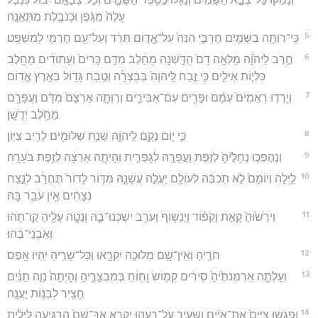
עָלֶה֙ מִגֶּ֔פֶן וּכְנֹבֶ֖לֶת מִתְּאֵנָֽה׃
5
כִּֽי־רִוְּתָ֥ה בַשָּׁמַ֖יִם חַרְבִּ֑י הִנֵּה֙ עַל־אֱד֣וֹם תֵּרֵ֔ד וְעַל־עַ֥ם חֶרְמִ֖י לְמִשְׁפָּֽט׃
6
חֶ֣רֶב לַיהוָ֞ה מָלְאָ֥ה דָם֙ הֻדַּ֣שְׁנָה מֵחֵ֔לֶב מִדַּ֤ם כָּרִים֙ וְעַתּוּדִ֔ים מֵחֵ֖לֶב
כִּלְי֣וֹת אֵילִ֑ים כִּ֣י זֶ֤בַח לַֽיהוָה֙ בְּבָצְרָ֔ה וְטֶ֥בַח גָּד֖וֹל בְּאֶ֥רֶץ אֱדֽוֹם׃
7
וְיָרְד֤וּ רְאֵמִים֙ עִמָּ֔ם וּפָרִ֖ים עִם־אַבִּירִ֑ים וְרִוְּתָ֤ה אַרְצָם֙ מִדָּ֔ם וַעֲפָרָ֖ם
מֵחֵ֥לֶב יְדֻשָּֽׁן׃
8
כִּ֛י י֥וֹם נָקָ֖ם לַֽיהוָ֑ה שְׁנַ֥ת שִׁלּוּמִ֖ים לְרִ֥יב צִיּֽוֹן׃
9
וְנֶהֶפְכ֤וּ נְחָלֶ֙יהָ֙ לְזֶ֔פֶת וַעֲפָרָ֖הּ לְגָפְרִ֑ית וְהָיְתָ֣ה אַרְצָ֔הּ לְזֶ֖פֶת בֹּעֵרָֽה׃
10
לַ֤יְלָה וְיוֹמָם֙ לֹ֣א תִכְבֶּ֔ה לְעוֹלָ֖ם יַעֲלֶ֣ה עֲשָׁנָ֑הּ מִדּ֤וֹר לָדוֹר֙ תֶּחֱרָ֔ב לְנֵ֣צַח
נְצָחִ֔ים אֵ֥ין עֹבֵ֖ר בָּֽהּ׃
11
וִירֵשׁ֙וּהָ֙ קָאַ֣ת וְקִפּ֔וֹד וְיַנְשׁ֥וֹף וְעֹרֵ֖ב יִשְׁכְּנוּ־בָ֑הּ וְנָטָ֥ה עָלֶ֛יהָ קַֽו־תֹ֖הוּ
וְאַבְנֵי־בֹֽהוּ׃
12
חֹרֶ֥יהָ וְאֵֽין־שָׁ֖ם מְלוּכָ֣ה יִקְרָ֑אוּ וְכָל־שָׂרֶ֖יהָ יִ֥הְיוּ אָֽפֶס׃
13
וְעָלְתָ֤ה אַרְמְנֹתֶ֙יהָ֙ סִירִ֔ים קִמּ֥וֹשׂ וָח֖וֹחַ בְּמִבְצָרֶ֑יהָ וְהָיְתָה֙ נְוֵ֣ה תַנִּ֔ים
חָצִ֖יר לִבְנ֥וֹת יַעֲנָֽה׃
14
וּפָגְשׁ֤וּ צִיִּים֙ אֶת־אִיִּ֔ים וְשָׂעִ֖יר עַל־רֵעֵ֣הוּ יִקְרָ֑א אַךְ־שָׁם֙ הִרְגִּ֣יעָה לִּילִ֔ית