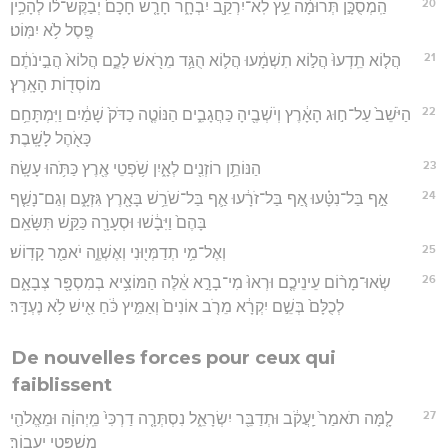
20
הַֽמְסֻכָּ֣ן תְּרוּמָ֔ה עֵ֥ץ לֹֽא־יִרְקַ֖ב יִבְחָ֑ר חָרָ֤שׁ חָכָם֙ יְבַקֶּשׁ־ל֔וֹ לְהָכִ֥ין
פֶּ֖סֶל לֹ֥א יִמּֽוֹט׃
21
הֲל֤וֹא תֵֽדְעוּ֙ הֲל֣וֹא תִשְׁמָ֔עוּ הֲל֛וֹא הֻגַּ֥ד מֵרֹ֖אשׁ לָכֶ֑ם הֲלוֹא֙ הֲבִ֣ינֹתֶ֔ם
מוֹסְד֖וֹת הָאָֽרֶץ׃
22
הַיֹּשֵׁב֙ עַל־ח֣וּג הָאָ֔רֶץ וְיֹשְׁבֶ֖יהָ כַּחֲגָבִ֑ים הַנּוֹטֶ֤ה כַדֹּק֙ שָׁמַ֔יִם וַיִּמְתָּחֵ֥ם
כָּאֹ֖הֶל לָשָֽׁבֶת׃
23
הַנּוֹתֵ֥ן רוֹזְנִ֖ים לְאָ֑יִן שֹׁ֥פְטֵי אֶ֖רֶץ כַּתֹּ֥הוּ עָשָֽׂה׃
24
אַ֣ף בַּל־נִטָּ֗עוּ אַ֚ף בַּל־זֹרָ֔עוּ אַ֛ף בַּל־שֹׁרֵ֥שׁ בָּאָ֖רֶץ גִּזְעָ֑ם וְגַם־נָשַׁ֤ף
בָּהֶם֙ וַיִּבָ֔שׁוּ וּסְעָרָ֖ה כַּקַּ֥שׁ תִּשָּׂאֵֽם׃
25
וְאֶל־מִ֥י תְדַמְּי֖וּנִי וְאֶשְׁוֶ֑ה יֹאמַ֖ר קָדֽוֹשׁ׃
26
שְׂאוּ־מָר֨וֹם עֵינֵיכֶ֤ם וּרְאוּ֙ מִי־בָרָ֣א אֵ֔לֶּה הַמּוֹצִ֥יא בְמִסְפָּ֖ר צְבָאָ֑ם
לְכֻלָּם֙ בְּשֵׁ֣ם יִקְרָ֔א מֵרֹ֤ב אוֹנִים֙ וְאַמִּ֣יץ כֹּ֔חַ אִ֖ישׁ לֹ֥א נֶעְדָּֽר׃
De nouvelles forces pour ceux qui
faiblissent
27
לָ֤מָּה תֹאמַר֙ יַֽעֲקֹ֔ב וּתְדַבֵּ֖ר יִשְׂרָאֵ֑ל נִסְתְּרָ֤ה דַרְכִּי֙ מֵֽיְהוָ֔ה וּמֵאֱלֹהַ֖י
מִשְׁפָּטִ֥י יַעֲבֽוֹר׃