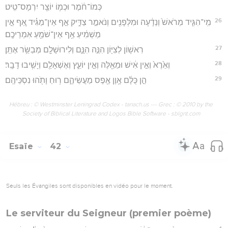
כְּמוֹ־חֹ֔מֶר וּכְמ֥וֹ יוֹצֵ֖ר יִרְמָס־טִֽיט׃
26
מִֽי־הִגִּ֤יד מֵרֹאשׁ֙ וְנֵדָ֔עָה וּמִלְּפָנִ֖ים וְנֹאמַ֣ר צַדִּ֑יק אַ֣ף אֵין־מַגִּ֗יד אַ֚ף אֵ֣ין
מַשְׁמִ֔יעַ אַ֥ף אֵין־שֹׁמֵ֖עַ אִמְרֵיכֶֽם׃
27
רִאשׁ֥וֹן לְצִיּ֖וֹן הִנֵּ֣ה הִנָּ֑ם וְלִירוּשָׁלִַ֖ם מְבַשֵּׂ֥ר אֶתֵּֽן׃
28
וְאֵ֙רֶא֙ וְאֵ֣ין אִ֔ישׁ וּמֵאֵ֖לֶּה וְאֵ֣ין יוֹעֵ֑ץ וְאֶשְׁאָלֵ֖ם וְיָשִׁ֥יבוּ דָבָֽר׃
29
הֵ֣ן כֻּלָּ֔ם אָ֥וֶן אֶ֖פֶס מַעֲשֵׂיהֶ֑ם ר֥וּחַ וָתֹ֖הוּ נִסְכֵּיהֶֽם׃
Hébreu : © Westminster Leningrad Codex - tanach.us --- Grec : © 2010 by the
Society of Biblical Literature and Logos Bible Software - sblgnt.com
Esaïe
42
Seuls les Évangiles sont disponibles en vidéo pour le moment.
Le serviteur du Seigneur (premier poème)