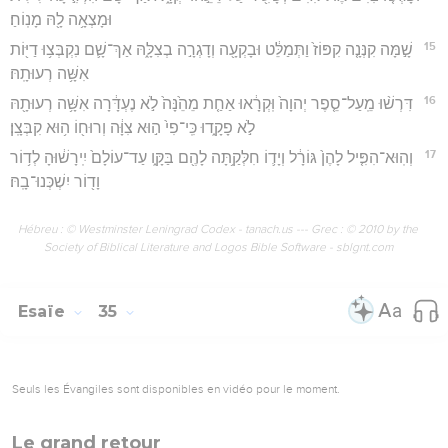
וּמָצְאָ֥ה לָ֖הּ מָנֽוֹחַ׃
15
שָׁ֣מָּה קִנְּנָ֤ה קִפּוֹז֙ וַתְּמַלֵּ֔ט וּבָקְעָ֖ה וְדָגְרָ֣ה בְצִלָּ֑הּ אַךְ־שָׁ֛ם נִקְבְּצ֥וּ דַיּ֖וֹת
אִשָּׁ֥ה רְעוּתָֽהּ׃
16
דִּרְשׁ֨וּ מֵֽעַל־סֵ֤פֶר יְהוָה֙ וּֽקְרָ֔אוּ אַחַ֤ת מֵהֵ֙נָּה֙ לֹ֣א נֶעְדָּ֔רָה אִשָּׁ֥ה רְעוּתָ֖הּ
לֹ֣א פָקָ֑דוּ כִּֽי־פִי֙ ה֣וּא צִוָּ֔ה וְרוּח֖וֹ ה֥וּא קִבְּצָֽן׃
17
וְהֽוּא־הִפִּ֤יל לָהֶן֙ גּוֹרָ֔ל וְיָד֛וֹ חִלְּקַ֥תָּה לָהֶ֖ם בַּקָּ֑ו עַד־עוֹלָם֙ יִֽירָשׁ֔וּהָ לְד֥וֹר
וָד֖וֹר יִשְׁכְּנוּ־בָֽהּ׃
Hébreu : © Westminster Leningrad Codex - tanach.us --- Grec : © 2010 by the
Society of Biblical Literature and Logos Bible Software - sblgnt.com
Esaïe
35
Seuls les Évangiles sont disponibles en vidéo pour le moment.
Le grand retour