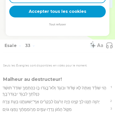
19
וּבָרַ֖ד בְּרֶ֣דֶת הַיָּ֑עַר וּבַשִּׁפְלָ֖ה תִּשְׁפַּ֥ל הָעִֽיר׃
Accepter tous les cookies
20
אַשְׁרֵיכֶ֕ם זֹרְעֵ֖י עַל־כָּל־מָ֑יִם מְשַׁלְּחֵ֥י רֶֽגֶל־הַשּׁ֖וֹר וְהַחֲמֽוֹר׃
Hébreu : © Westminster Leningrad Codex - tanach.us --- Grec : © 2010 by the
Tout refuser
Society of Biblical Literature and Logos Bible Software - sblgnt.com
Esaïe
33
Seuls les Évangiles sont disponibles en vidéo pour le moment.
Malheur au destructeur!
1
ה֣וֹי שׁוֹדֵ֗ד וְאַתָּה֙ לֹ֣א שָׁד֔וּד וּבוֹגֵ֖ד וְלֹא־בָ֣גְדוּ ב֑וֹ כַּהֲתִֽמְךָ֤ שׁוֹדֵד֙ תּוּשַּׁ֔ד
כַּנְּלֹתְךָ֥ לִבְגֹּ֖ד יִבְגְּדוּ־בָֽךְ׃
2
יְהוָ֥ה חָנֵּ֖נוּ לְךָ֣ קִוִּ֑ינוּ הֱיֵ֤ה זְרֹעָם֙ לַבְּקָרִ֔ים אַף־יְשׁוּעָתֵ֖נוּ בְּעֵ֥ת צָרָֽה׃
3
מִקּ֣וֹל הָמ֔וֹן נָדְד֖וּ עַמִּ֑ים מֵר֣וֹמְמֻתֶ֔ךָ נָפְצ֖וּ גּוֹיִֽם׃