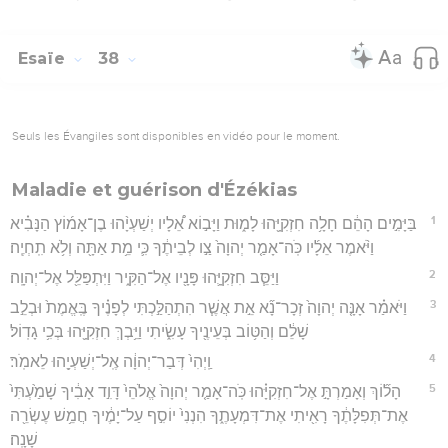
Esaïe
38
Seuls les Évangiles sont disponibles en vidéo pour le moment.
Maladie et guérison d'Ézékias
1
בַּיָּמִ֣ים הָהֵ֔ם חָלָ֥ה חִזְקִיָּ֖הוּ לָמ֑וּת וַיָּב֣וֹא אֵ֠לָיו יְשַׁעְיָ֨הוּ בֶן־אָמ֜וֹץ הַנָּבִ֗יא
וַיֹּ֨אמֶר אֵלָ֜יו כֹּֽה־אָמַ֤ר יְהוָה֙ צַ֣ו לְבֵיתֶ֔ךָ כִּ֛י מֵ֥ת אַתָּ֖ה וְלֹ֥א תִֽחְיֶֽה׃
2
וַיַּסֵּ֧ב חִזְקִיָּ֛הוּ פָּנָ֖יו אֶל־הַקִּ֑יר וַיִּתְפַּלֵּ֖ל אֶל־יְהוָֽה׃
3
וַיֹּאמַ֗ר אָנָּ֤ה יְהוָה֙ זְכָר־נָ֞א אֵ֣ת אֲשֶׁ֧ר הִתְהַלַּ֣כְתִּי לְפָנֶ֗יךָ בֶּֽאֱמֶת֙ וּבְלֵ֣ב
שָׁלֵ֔ם וְהַטּ֥וֹב בְּעֵינֶ֖יךָ עָשִׂ֑יתִי וַיֵּ֥בְךְּ חִזְקִיָּ֖הוּ בְּכִ֥י גָדֽוֹל׃
4
וַֽיְהִי֙ דְּבַר־יְהוָ֔ה אֶֽל־יְשַׁעְיָ֖הוּ לֵאמֹֽר׃
5
הָל֞וֹךְ וְאָמַרְתָּ֣ אֶל־חִזְקִיָּ֗הוּ כֹּֽה־אָמַ֤ר יְהוָה֙ אֱלֹהֵי֙ דָּוִ֣ד אָבִ֔יךָ שָׁמַ֙עְתִּי֙
אֶת־תְּפִלָּתֶ֔ךָ רָאִ֖יתִי אֶת־דִּמְעָתֶ֑ךָ הִנְנִי֙ יוֹסִ֣ף עַל־יָמֶ֔יךָ חֲמֵ֥שׁ עֶשְׂרֵ֖ה
שָׁנָֽה׃