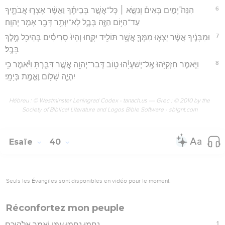
6
הִנֵּה֮ יָמִ֣ים בָּאִים֒ וְנִשָּׂ֣א ׀ כָּל־אֲשֶׁ֣ר בְּבֵיתֶ֗ךָ וַאֲשֶׁ֨ר אָצְר֧וּ אֲבֹתֶ֛יךָ
עַד־הַיּ֥וֹם הַזֶּ֖ה בָּבֶ֑ל לֹֽא־יִוָּתֵ֥ר דָּבָ֖ר אָמַ֥ר יְהוָֽה׃
7
וּמִבָּנֶ֜יךָ אֲשֶׁ֨ר יֵצְא֧וּ מִמְּךָ֛ אֲשֶׁ֥ר תּוֹלִ֖יד יִקָּ֑חוּ וְהָיוּ֙ סָרִיסִ֔ים בְּהֵיכַ֖ל מֶ֥לֶךְ
בָּבֶֽל׃
8
וַיֹּ֤אמֶר חִזְקִיָּ֙הוּ֙ אֶֽל־יְשַׁעְיָ֔הוּ ט֥וֹב דְּבַר־יְהוָ֖ה אֲשֶׁ֣ר דִּבַּ֑רְתָּ וַיֹּ֕אמֶר כִּ֥י
יִהְיֶ֛ה שָׁל֥וֹם וֶאֱמֶ֖ת בְּיָמָֽי׃
Hébreu : © Westminster Leningrad Codex - tanach.us --- Grec : © 2010 by the
Society of Biblical Literature and Logos Bible Software - sblgnt.com
Esaïe
40
Seuls les Évangiles sont disponibles en vidéo pour le moment.
Réconfortez mon peuple
1
נַחֲמ֥וּ נַחֲמ֖וּ עַמִּ֑י יֹאמַ֖ר אֱלֹהֵיכֶֽם׃