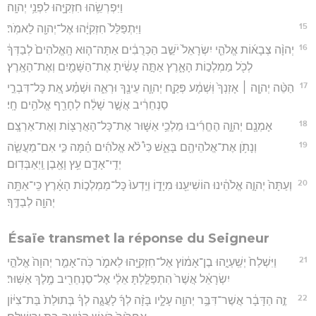
וַיִּפְרְשֵׂ֥הוּ חִזְקִיָּ֖הוּ לִפְנֵ֥י יְהוָֽה׃
15
וַיִּתְפַּלֵּל֙ חִזְקִיָּ֔הוּ אֶל־יְהוָ֖ה לֵאמֹֽר׃
16
יְהוָ֨ה צְבָא֜וֹת אֱלֹהֵ֤י יִשְׂרָאֵל֙ יֹשֵׁ֣ב הַכְּרֻבִ֔ים אַתָּה־ה֤וּא הָֽאֱלֹהִים֙ לְבַדְּךָ֔
לְכֹ֖ל מַמְלְכ֣וֹת הָאָ֑רֶץ אַתָּ֣ה עָשִׂ֔יתָ אֶת־הַשָּׁמַ֖יִם וְאֶת־הָאָֽרֶץ׃
17
הַטֵּ֨ה יְהוָ֤ה ׀ אָזְנְךָ֙ וּֽשְׁמָ֔ע פְּקַ֧ח יְהוָ֛ה עֵינֶ֖ךָ וּרְאֵ֑ה וּשְׁמַ֗ע אֵ֚ת כָּל־דִּבְרֵ֣י
סַנְחֵרִ֔יב אֲשֶׁ֣ר שָׁלַ֔ח לְחָרֵ֖ף אֱלֹהִ֥ים חָֽי׃
18
אָמְנָ֖ם יְהוָ֑ה הֶחֱרִ֜יבוּ מַלְכֵ֥י אַשּׁ֛וּר אֶת־כָּל־הָאֲרָצ֖וֹת וְאֶת־אַרְצָֽם׃
19
וְנָתֹ֥ן אֶת־אֱלֹהֵיהֶ֖ם בָּאֵ֑שׁ כִּי֩ לֹ֨א אֱלֹהִ֜ים הֵ֗מָּה כִּ֣י אִם־מַעֲשֵׂ֧ה
יְדֵֽי־אָדָ֛ם עֵ֥ץ וָאֶ֖בֶן וַֽיְאַבְּדֽוּם׃
20
וְעַתָּה֙ יְהוָ֣ה אֱלֹהֵ֔ינוּ הוֹשִׁיעֵ֖נוּ מִיָד֑וֹ וְיֵֽדְעוּ֙ כָּל־מַמְלְכ֣וֹת הָאָ֔רֶץ כִּֽי־אַתָּ֥ה
יְהוָ֖ה לְבַדֶּֽךָ׃
Ésaïe transmet la réponse du Seigneur
21
וַיִּשְׁלַח֙ יְשַֽׁעְיָ֣הוּ בֶן־אָמ֔וֹץ אֶל־חִזְקִיָּ֖הוּ לֵאמֹ֑ר כֹּֽה־אָמַ֤ר יְהוָה֙ אֱלֹהֵ֣י
יִשְׂרָאֵ֔ל אֲשֶׁר֙ הִתְפַּלַּ֣לְתָּ אֵלַ֔י אֶל־סַנְחֵרִ֖יב מֶ֥לֶךְ אַשּֽׁוּר׃
22
זֶ֣ה הַדָּבָ֔ר אֲשֶׁר־דִּבֶּ֥ר יְהוָ֖ה עָלָ֑יו בָּזָ֨ה לְךָ֜ לָעֲגָ֣ה לְךָ֗ בְּתוּלַת֙ בַּת־צִיּ֔וֹן