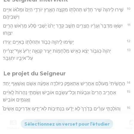
10
שִׁ֤ירוּ לַֽיהוָה֙ שִׁ֣יר חָדָ֔שׁ תְּהִלָּת֖וֹ מִקְצֵ֣ה הָאָ֑רֶץ יוֹרְדֵ֤י הַיָּם֙ וּמְלֹא֔וֹ אִיִּ֖ים
וְיֹשְׁבֵיהֶֽם׃
11
יִשְׂא֤וּ מִדְבָּר֙ וְעָרָ֔יו חֲצֵרִ֖ים תֵּשֵׁ֣ב קֵדָ֑ר יָרֹ֙נּוּ֙ יֹ֣שְׁבֵי סֶ֔לַע מֵרֹ֥אשׁ הָרִ֖ים
יִצְוָֽחוּ׃
12
יָשִׂ֥ימוּ לַֽיהוָ֖ה כָּב֑וֹד וּתְהִלָּת֖וֹ בָּאִיִּ֥ים יַגִּֽידוּ׃
13
יְהוָה֙ כַּגִּבּ֣וֹר יֵצֵ֔א כְּאִ֥ישׁ מִלְחָמ֖וֹת יָעִ֣יר קִנְאָ֑ה יָרִ֙יעַ֙ אַף־יַצְרִ֔יחַ
עַל־אֹיְבָ֖יו יִתְגַּבָּֽר׃
Le projet du Seigneur
14
הֶחֱשֵׁ֙יתִי֙ מֵֽעוֹלָ֔ם אַחֲרִ֖ישׁ אֶתְאַפָּ֑ק כַּיּוֹלֵדָ֣ה אֶפְעֶ֔ה אֶשֹּׁ֥ם וְאֶשְׁאַ֖ף יָֽחַד׃
15
אַחֲרִ֤יב הָרִים֙ וּגְבָע֔וֹת וְכָל־עֶשְׂבָּ֖ם אוֹבִ֑ישׁ וְשַׂמְתִּ֤י נְהָרוֹת֙ לָֽאִיִּ֔ים
וַאֲגַמִּ֖ים אוֹבִֽישׁ׃
16
וְהוֹלַכְתִּ֣י עִוְרִ֗ים בְּדֶ֙רֶךְ֙ לֹ֣א יָדָ֔עוּ בִּנְתִיב֥וֹת לֹֽא־יָדְע֖וּ אַדְרִיכֵ֑ם אָשִׂים֩
מַחְשָׁ֨ךְ לִפְנֵיהֶ֜ם לָא֗וֹר וּמַֽעֲקַשִּׁים֙ לְמִישׁ֔וֹר אֵ֚לֶּה הַדְּבָרִ֔ים עֲשִׂיתִ֖ם וְלֹ֥א
עֲזַבְתִּֽים׃
Contenus
Versions
Commentaires
Strong
Dictionnaire
17
נָסֹ֤גוּ אָחוֹר֙ יֵבֹ֣שׁוּ בֹ֔שֶׁת הַבֹּטְחִ֖ים בַּפָּ֑סֶל הָאֹמְרִ֥ים לְמַסֵּכָ֖ה אַתֶּ֥ם