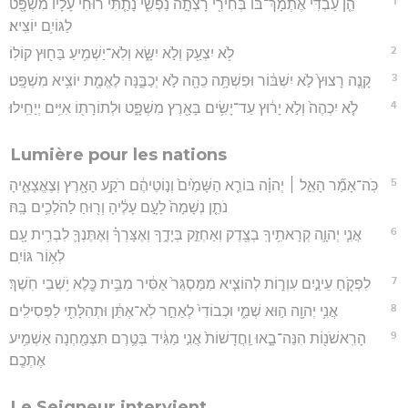
1
הֵ֤ן עַבְדִּי֙ אֶתְמָךְ־בּ֔וֹ בְּחִירִ֖י רָצְתָ֣ה נַפְשִׁ֑י נָתַ֤תִּי רוּחִי֙ עָלָ֔יו מִשְׁפָּ֖ט
לַגּוֹיִ֥ם יוֹצִֽיא׃
2
לֹ֥א יִצְעַ֖ק וְלֹ֣א יִשָּׂ֑א וְלֹֽא־יַשְׁמִ֥יעַ בַּח֖וּץ קוֹלֽוֹ׃
3
קָנֶ֤ה רָצוּץ֙ לֹ֣א יִשְׁבּ֔וֹר וּפִשְׁתָּ֥ה כֵהָ֖ה לֹ֣א יְכַבֶּ֑נָּה לֶאֱמֶ֖ת יוֹצִ֥יא מִשְׁפָּֽט׃
4
לֹ֤א יִכְהֶה֙ וְלֹ֣א יָר֔וּץ עַד־יָשִׂ֥ים בָּאָ֖רֶץ מִשְׁפָּ֑ט וּלְתוֹרָת֖וֹ אִיִּ֥ים יְיַחֵֽילוּ׃
Lumière pour les nations
5
כֹּֽה־אָמַ֞ר הָאֵ֣ל ׀ יְהוָ֗ה בּוֹרֵ֤א הַשָּׁמַ֙יִם֙ וְנ֣וֹטֵיהֶ֔ם רֹקַ֥ע הָאָ֖רֶץ וְצֶאֱצָאֶ֑יהָ
נֹתֵ֤ן נְשָׁמָה֙ לָעָ֣ם עָלֶ֔יהָ וְר֖וּחַ לַהֹלְכִ֥ים בָּֽהּ׃
6
אֲנִ֧י יְהוָ֛ה קְרָאתִ֥יךָֽ בְצֶ֖דֶק וְאַחְזֵ֣ק בְּיָדֶ֑ךָ וְאֶצָּרְךָ֗ וְאֶתֶּנְךָ֛ לִבְרִ֥ית עָ֖ם
לְא֥וֹר גּוֹיִֽם׃
7
לִפְקֹ֖חַ עֵינַ֣יִם עִוְר֑וֹת לְהוֹצִ֤יא מִמַּסְגֵּר֙ אַסִּ֔יר מִבֵּ֥ית כֶּ֖לֶא יֹ֥שְׁבֵי חֹֽשֶׁךְ׃
8
אֲנִ֥י יְהוָ֖ה ה֣וּא שְׁמִ֑י וּכְבוֹדִי֙ לְאַחֵ֣ר לֹֽא־אֶתֵּ֔ן וּתְהִלָּתִ֖י לַפְּסִילִֽים׃
9
הָרִֽאשֹׁנ֖וֹת הִנֵּה־בָ֑אוּ וַֽחֲדָשׁוֹת֙ אֲנִ֣י מַגִּ֔יד בְּטֶ֥רֶם תִּצְמַ֖חְנָה אַשְׁמִ֥יע
אֶתְכֶֽם׃
Le Seigneur intervient