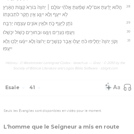
28
הֲל֨וֹא יָדַ֜עְתָּ אִם־לֹ֣א שָׁמַ֗עְתָּ אֱלֹהֵ֨י עוֹלָ֤ם ׀ יְהוָה֙ בּוֹרֵא֙ קְצ֣וֹת הָאָ֔רֶץ
לֹ֥א יִיעַ֖ף וְלֹ֣א יִיגָ֑ע אֵ֥ין חֵ֖קֶר לִתְבוּנָתֽוֹ׃
29
נֹתֵ֥ן לַיָּעֵ֖ף כֹּ֑חַ וּלְאֵ֥ין אוֹנִ֖ים עָצְמָ֥ה יַרְבֶּֽה׃
30
וְיִֽעֲפ֥וּ נְעָרִ֖ים וְיִגָ֑עוּ וּבַחוּרִ֖ים כָּשׁ֥וֹל יִכָּשֵֽׁלוּ׃
31
וְקוֹיֵ֤ יְהוָה֙ יַחֲלִ֣יפוּ כֹ֔חַ יַעֲל֥וּ אֵ֖בֶר כַּנְּשָׁרִ֑ים יָר֙וּצוּ֙ וְלֹ֣א יִיגָ֔עוּ יֵלְכ֖וּ וְלֹ֥א
יִיעָֽפוּ׃
Hébreu : © Westminster Leningrad Codex - tanach.us --- Grec : © 2010 by the
Society of Biblical Literature and Logos Bible Software - sblgnt.com
Esaïe
41
Seuls les Évangiles sont disponibles en vidéo pour le moment.
L'homme que le Seigneur a mis en route