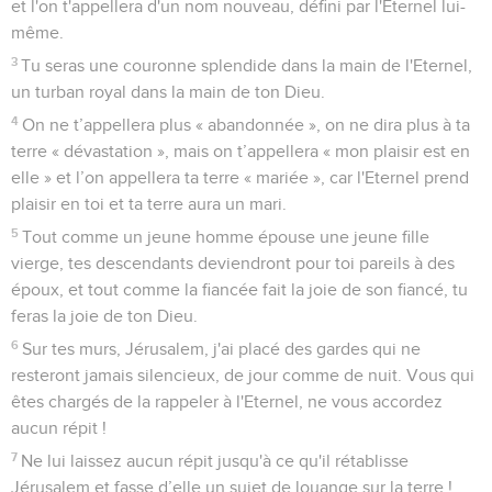
et l'on t'appellera d'un nom nouveau, défini par l'Eternel lui-
même.
3
Tu seras une couronne splendide dans la main de l'Eternel,
un turban royal dans la main de ton Dieu.
4
On ne t’appellera plus « abandonnée », on ne dira plus à ta
terre « dévastation », mais on t’appellera « mon plaisir est en
elle » et l’on appellera ta terre « mariée », car l'Eternel prend
plaisir en toi et ta terre aura un mari.
5
Tout comme un jeune homme épouse une jeune fille
vierge, tes descendants deviendront pour toi pareils à des
époux, et tout comme la fiancée fait la joie de son fiancé, tu
feras la joie de ton Dieu.
6
Sur tes murs, Jérusalem, j'ai placé des gardes qui ne
resteront jamais silencieux, de jour comme de nuit. Vous qui
êtes chargés de la rappeler à l'Eternel, ne vous accordez
aucun répit !
7
Ne lui laissez aucun répit jusqu'à ce qu'il rétablisse
Jérusalem et fasse d’elle un sujet de louange sur la terre !