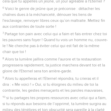
cela que tu appelles un jeûne, un jour agréable à l'Eternel ?
6
Voici le genre de jeûne que je préconise : détacher les
chaînes dues à la méchanceté, dénouer les liens de
l'esclavage, renvoyer libres ceux qu’on maltraite. Mettez fin
aux contraintes de toute sorte !
7
Partage ton pain avec celui qui a faim et fais entrer chez toi
les pauvres sans foyer ! Quand tu vois un homme nu, couvre-
le ! Ne cherche pas à éviter celui qui est fait de la même
chair que toi !
8
Alors ta lumière jaillira comme l'aurore et ta restauration
progressera rapidement, ta justice marchera devant toi et la
gloire de l'Eternel sera ton arrière-garde.
9
Alors tu appelleras et l'Eternel répondra, tu crieras et il
dira : « Me voici ! » Oui, si tu éloignes du milieu de toi la
contrainte, les gestes menaçants et les paroles mauvaises,
10
si tu partages tes propres ressources avec celui qui a faim,
si tu réponds aux besoins de l’opprimé, ta lumière surgira au
milieu des ténèbres et ton obscurité sera pareille à la clarté