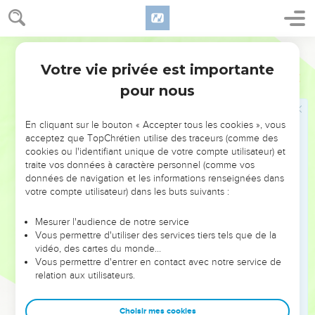
serviteurs, tous ceux qui respecteront le sabbat au lieu de le
violer et qui resteront attachés à mon alliance,
7
Segond 21
je les amènerai sur ma montagne sainte et je les réjouirai
dans ma maison de prière. Leurs holocaustes et leurs
Votre vie privée est importante
Esaïe
56
sacrifices seront acceptés sur mon autel, car *mon temple
pour nous
sera appelé une maison de prière pour tous les peuples.
8
Déclaration du Seigneur, de l'Eternel, de celui qui
En cliquant sur le bouton « Accepter tous les cookies », vous
rassemble les exilés d'Israël : J’en rassemblerai d'autres en
acceptez que TopChrétien utilise des traceurs (comme des
cookies ou l'identifiant unique de votre compte utilisateur) et
les ajoutant à lui, aux siens déjà rassemblés.
traite vos données à caractère personnel (comme vos
données de navigation et les informations renseignées dans
Des responsables indignes
votre compte utilisateur) dans les buts suivants :
9
Vous toutes, bêtes sauvages, venez manger, vous toutes,
Mesurer l'audience de notre service
bêtes de la forêt !
Vous permettre d'utiliser des services tiers tels que de la
10
vidéo, des cartes du monde…
Ses guetteurs sont tous aveugles, incompétents. Ils ne
Vous permettre d'entrer en contact avec notre service de
sont tous que des chiens muets, incapables d’aboyer. Ils
relation aux utilisateurs.
rêvent couchés, tant ils aiment sommeiller.
11
Pourtant, ce sont aussi des chiens voraces, insatiables. Ce
Choisir mes cookies