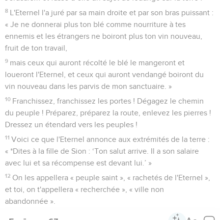
8
L'Eternel l'a juré par sa main droite et par son bras puissant :
« Je ne donnerai plus ton blé comme nourriture à tes
ennemis et les étrangers ne boiront plus ton vin nouveau,
fruit de ton travail,
9
mais ceux qui auront récolté le blé le mangeront et
loueront l'Eternel, et ceux qui auront vendangé boiront du
vin nouveau dans les parvis de mon sanctuaire. »
10
Franchissez, franchissez les portes ! Dégagez le chemin
du peuple ! Préparez, préparez la route, enlevez les pierres !
Dressez un étendard vers les peuples !
11
Voici ce que l'Eternel annonce aux extrémités de la terre :
« *Dites à la fille de Sion : ‘Ton salut arrive. Il a son salaire
avec lui et sa récompense est devant lui.’ »
12
On les appellera « peuple saint », « rachetés de l'Eternel »,
et toi, on t'appellera « recherchée », « ville non
abandonnée ».