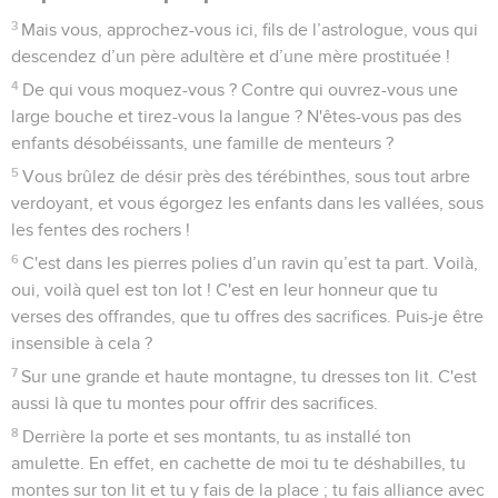
3
Mais vous, approchez-vous ici, fils de l’astrologue, vous qui
descendez d’un père adultère et d’une mère prostituée !
4
De qui vous moquez-vous ? Contre qui ouvrez-vous une
large bouche et tirez-vous la langue ? N'êtes-vous pas des
enfants désobéissants, une famille de menteurs ?
5
Vous brûlez de désir près des térébinthes, sous tout arbre
verdoyant, et vous égorgez les enfants dans les vallées, sous
les fentes des rochers !
6
C'est dans les pierres polies d’un ravin qu’est ta part. Voilà,
oui, voilà quel est ton lot ! C'est en leur honneur que tu
verses des offrandes, que tu offres des sacrifices. Puis-je être
insensible à cela ?
7
Sur une grande et haute montagne, tu dresses ton lit. C'est
aussi là que tu montes pour offrir des sacrifices.
8
Derrière la porte et ses montants, tu as installé ton
amulette. En effet, en cachette de moi tu te déshabilles, tu
montes sur ton lit et tu y fais de la place ; tu fais alliance avec