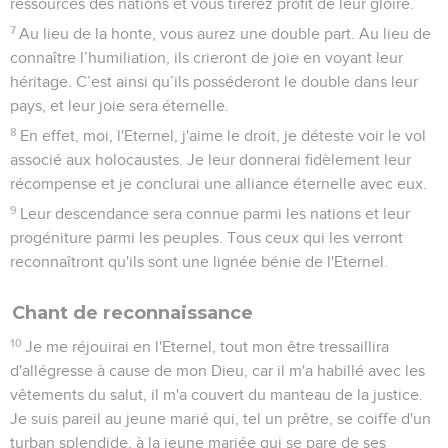
ressources des nations et vous tirerez profit de leur gloire.
7
Au lieu de la honte, vous aurez une double part. Au lieu de
connaître l’humiliation, ils crieront de joie en voyant leur
héritage. C’est ainsi qu’ils posséderont le double dans leur
pays, et leur joie sera éternelle.
8
En effet, moi, l'Eternel, j'aime le droit, je déteste voir le vol
associé aux holocaustes. Je leur donnerai fidèlement leur
récompense et je conclurai une alliance éternelle avec eux.
9
Leur descendance sera connue parmi les nations et leur
progéniture parmi les peuples. Tous ceux qui les verront
reconnaîtront qu'ils sont une lignée bénie de l'Eternel.
Chant de reconnaissance
10
Je me réjouirai en l'Eternel, tout mon être tressaillira
d'allégresse à cause de mon Dieu, car il m'a habillé avec les
vêtements du salut, il m'a couvert du manteau de la justice.
Je suis pareil au jeune marié qui, tel un prêtre, se coiffe d'un
turban splendide, à la jeune mariée qui se pare de ses