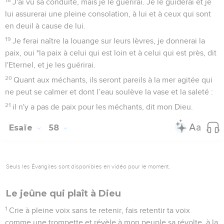
J'ai vu sa conduite, mais je le guérirai. Je le guiderai et je
lui assurerai une pleine consolation, à lui et à ceux qui sont
en deuil à cause de lui.
19
Je ferai naître la louange sur leurs lèvres, je donnerai la
paix, oui *la paix à celui qui est loin et à celui qui est près, dit
l'Eternel, et je les guérirai.
20
Quant aux méchants, ils seront pareils à la mer agitée qui
ne peut se calmer et dont l’eau soulève la vase et la saleté :
21
il n'y a pas de paix pour les méchants, dit mon Dieu.
Esaïe
58
Seuls les Évangiles sont disponibles en vidéo pour le moment.
Le jeûne qui plaît à Dieu
1
Crie à pleine voix sans te retenir, fais retentir ta voix
comme une trompette et révèle à mon peuple sa révolte, à la