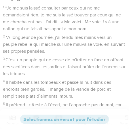
1
*Je me suis laissé consulter par ceux qui ne me
demandaient rien, je me suis laissé trouver par ceux qui ne
me cherchaient pas. J'ai dit : « Me voici ! Me voici ! » à une
nation qui ne faisait pas appel à mon nom.
2
*A longueur de journée, j'ai tendu mes mains vers un
peuple rebelle qui marche sur une mauvaise voie, en suivant
ses propres pensées.
3
C’est un peuple qui ne cesse de m'irriter en face en offrant
des sacrifices dans les jardins et faisant brûler de l'encens sur
les briques.
4
Il habite dans les tombeaux et passe la nuit dans des
endroits bien gardés, il mange de la viande de porc et
remplit ses plats d’aliments impurs.
5
Il prétend : « Reste à l’écart, ne t'approche pas de moi, car
je suis trop saint pour toi ! » Une telle attitude fait monter
dans mes narines une fumée, un feu qui brûle toujours.
Contenus
Versions
Commentaires
Strong
Dictionnaire
6
Tout cela reste écrit devant moi. Je ne garderai pas le