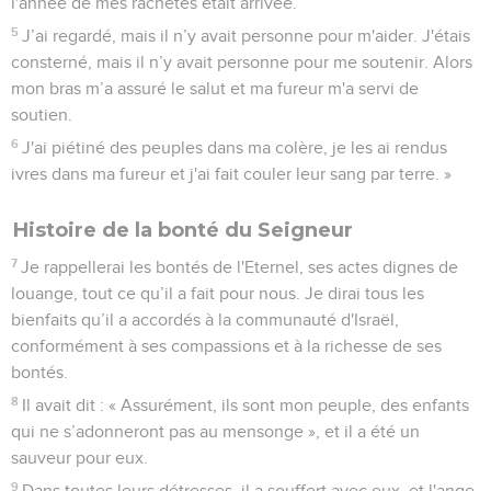
l'année de mes rachetés était arrivée.
5
J’ai regardé, mais il n’y avait personne pour m'aider. J'étais
consterné, mais il n’y avait personne pour me soutenir. Alors
mon bras m’a assuré le salut et ma fureur m'a servi de
soutien.
6
J'ai piétiné des peuples dans ma colère, je les ai rendus
ivres dans ma fureur et j'ai fait couler leur sang par terre. »
Histoire de la bonté du Seigneur
7
Je rappellerai les bontés de l'Eternel, ses actes dignes de
louange, tout ce qu’il a fait pour nous. Je dirai tous les
bienfaits qu’il a accordés à la communauté d'Israël,
conformément à ses compassions et à la richesse de ses
bontés.
8
Il avait dit : « Assurément, ils sont mon peuple, des enfants
qui ne s’adonneront pas au mensonge », et il a été un
sauveur pour eux.
9
Dans toutes leurs détresses, il a souffert avec eux, et l'ange