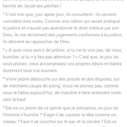
famille de Jacob ses péchés !
2
C’est moi que, jour après jour, ils consultent : ils veulent
connaître mes voies. Comme une nation qui aurait pratiqué
la justice et n'aurait pas abandonné le droit institué par son
Dieu, ils me réclament des jugements conformes à la justice,
ils désirent se rapprocher de Dieu.
3
« A quoi nous sert-il de jeûner, si tu ne le vois pas, de nous
humilier, si tu n'y fais pas attention ? » C’est que, le jour où
vous jeûnez, vous accomplissez vos propres désirs et traitez
durement tous vos ouvriers.
4
Votre jeûne débouche sur des procès et des disputes, sur
de méchants coups de poing. Vous ne jeûnez pas, comme
vous le faites aujourd’hui, de manière à faire entendre votre
voix là-haut.
5
Est-ce un jeûne de ce genre que je préconise, un jour où
l'homme s’humilie ? S’agit-il de courber la tête comme un
roseau ? Faut-il se coucher sur le sac et la cendre ? Est-ce