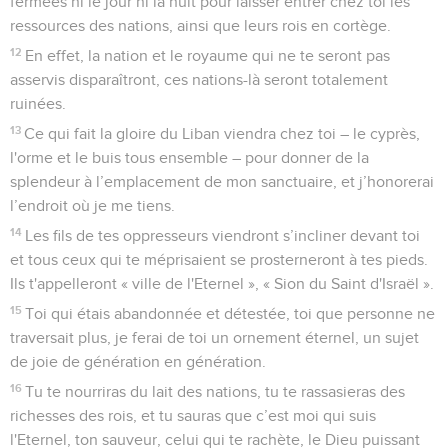
fermées ni le jour ni la nuit pour laisser entrer chez toi les
ressources des nations, ainsi que leurs rois en cortège.
12
En effet, la nation et le royaume qui ne te seront pas
asservis disparaîtront, ces nations-là seront totalement
ruinées.
13
Ce qui fait la gloire du Liban viendra chez toi – le cyprès,
l'orme et le buis tous ensemble – pour donner de la
splendeur à l’emplacement de mon sanctuaire, et j’honorerai
l’endroit où je me tiens.
14
Les fils de tes oppresseurs viendront s’incliner devant toi
et tous ceux qui te méprisaient se prosterneront à tes pieds.
Ils t'appelleront « ville de l'Eternel », « Sion du Saint d'Israël ».
15
Toi qui étais abandonnée et détestée, toi que personne ne
traversait plus, je ferai de toi un ornement éternel, un sujet
de joie de génération en génération.
16
Tu te nourriras du lait des nations, tu te rassasieras des
richesses des rois, et tu sauras que c’est moi qui suis
l'Eternel, ton sauveur, celui qui te rachète, le Dieu puissant