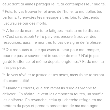
ceux dont tu aimes partager le lit, tu contemples leur nudité.
9
Puis, tu vas trouver le roi avec de l'huile, tu multiplies tes
parfums, tu envoies tes messagers très loin, tu descends
jusqu'au séjour des morts.
10
A force de marcher tu te fatigues, mais tu ne te dis pas :
« C’est sans espoir ! » Tu parviens encore à trouver des
ressources, aussi ne montres-tu pas de signe de faiblesse.
11
Qui redoutais-tu, de qui avais-tu peur pour me tromper,
pour ne pas te souvenir ni te soucier de moi ? N’ai-je pas
gardé le silence, et même depuis longtemps ? Et de moi, tu
n’as pas peur.
12
Je vais révéler ta justice et tes actes, mais ils ne te seront
d’aucune utilité.
13
Quand tu crieras, que ton ramassis d’idoles vienne te
délivrer ! En réalité, le vent les emportera toutes, un souffle
les enlèvera. En revanche, celui qui cherche refuge en moi
héritera du pays et prendra possession de ma montagne