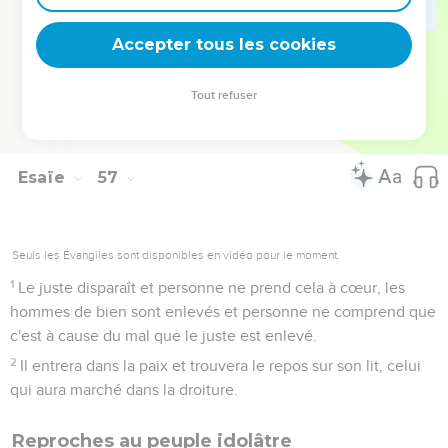
sont des bergers incompétents en matière de discernement.
Tous suivent leur propre voie, chacun sans exception à la
Accepter tous les cookies
recherche de son profit.
12
Ils disent : « Venez, je vais chercher du vin et nous boirons
Tout refuser
des liqueurs fortes ! Nous ferons la même chose demain, il
en reste encore beaucoup ! »
Esaïe
57
Seuls les Évangiles sont disponibles en vidéo pour le moment.
1
Le juste disparaît et personne ne prend cela à cœur, les
hommes de bien sont enlevés et personne ne comprend que
c'est à cause du mal que le juste est enlevé.
2
Il entrera dans la paix et trouvera le repos sur son lit, celui
qui aura marché dans la droiture.
Reproches au peuple idolâtre