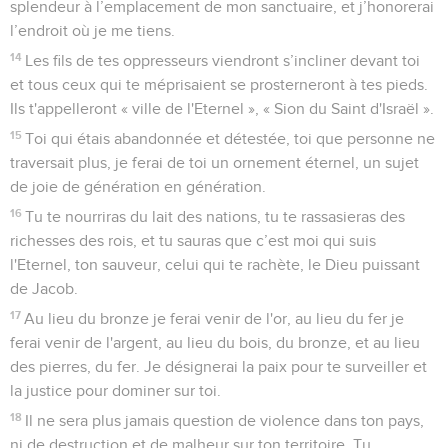
splendeur à l’emplacement de mon sanctuaire, et j’honorerai
l’endroit où je me tiens.
14
Les fils de tes oppresseurs viendront s’incliner devant toi
et tous ceux qui te méprisaient se prosterneront à tes pieds.
Ils t'appelleront « ville de l'Eternel », « Sion du Saint d'Israël ».
15
Toi qui étais abandonnée et détestée, toi que personne ne
traversait plus, je ferai de toi un ornement éternel, un sujet
de joie de génération en génération.
16
Tu te nourriras du lait des nations, tu te rassasieras des
richesses des rois, et tu sauras que c’est moi qui suis
l'Eternel, ton sauveur, celui qui te rachète, le Dieu puissant
de Jacob.
17
Au lieu du bronze je ferai venir de l'or, au lieu du fer je
ferai venir de l'argent, au lieu du bois, du bronze, et au lieu
des pierres, du fer. Je désignerai la paix pour te surveiller et
la justice pour dominer sur toi.
18
Il ne sera plus jamais question de violence dans ton pays,
ni de destruction et de malheur sur ton territoire. Tu