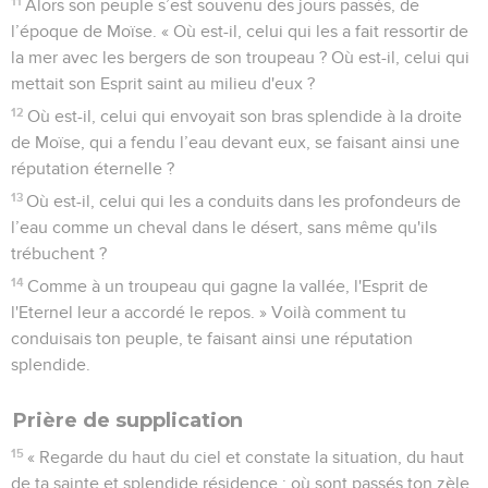
11
Alors son peuple s’est souvenu des jours passés, de
l’époque de Moïse. « Où est-il, celui qui les a fait ressortir de
la mer avec les bergers de son troupeau ? Où est-il, celui qui
mettait son Esprit saint au milieu d'eux ?
12
Où est-il, celui qui envoyait son bras splendide à la droite
de Moïse, qui a fendu l’eau devant eux, se faisant ainsi une
réputation éternelle ?
13
Où est-il, celui qui les a conduits dans les profondeurs de
l’eau comme un cheval dans le désert, sans même qu'ils
trébuchent ?
14
Comme à un troupeau qui gagne la vallée, l'Esprit de
l'Eternel leur a accordé le repos. » Voilà comment tu
conduisais ton peuple, te faisant ainsi une réputation
splendide.
Prière de supplication
15
« Regarde du haut du ciel et constate la situation, du haut
de ta sainte et splendide résidence : où sont passés ton zèle