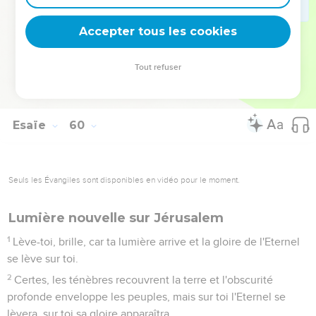
renoncent à leur révolte, déclare l'Eternel.
21
Quant à moi, telle sera mon alliance avec eux, dit
Accepter tous les cookies
l'Eternel : mon Esprit, qui repose sur toi, et mes paroles,
celles que j'ai mises dans ta bouche, ne quitteront pas ta
Tout refuser
bouche, ni celle de tes enfants, ni celle de tes petits-enfants,
dit l'Eternel, dès maintenant et pour toujours.
Esaïe
60
Seuls les Évangiles sont disponibles en vidéo pour le moment.
Lumière nouvelle sur Jérusalem
1
Lève-toi, brille, car ta lumière arrive et la gloire de l'Eternel
se lève sur toi.
2
Certes, les ténèbres recouvrent la terre et l'obscurité
profonde enveloppe les peuples, mais sur toi l'Eternel se
lèvera, sur toi sa gloire apparaîtra.