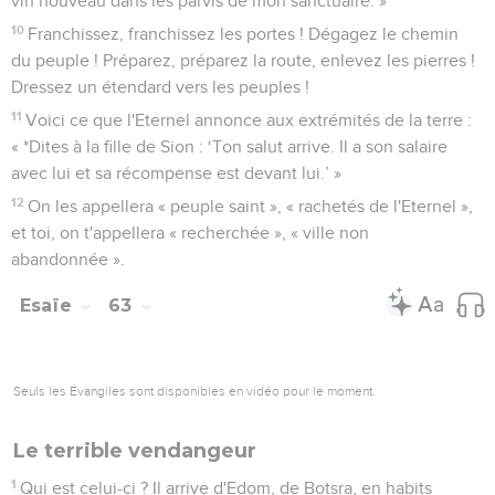
vin nouveau dans les parvis de mon sanctuaire. »
10
Franchissez, franchissez les portes ! Dégagez le chemin
du peuple ! Préparez, préparez la route, enlevez les pierres !
Dressez un étendard vers les peuples !
11
Voici ce que l'Eternel annonce aux extrémités de la terre :
« *Dites à la fille de Sion : ‘Ton salut arrive. Il a son salaire
avec lui et sa récompense est devant lui.’ »
12
On les appellera « peuple saint », « rachetés de l'Eternel »,
et toi, on t'appellera « recherchée », « ville non
abandonnée ».
Esaïe
63
Seuls les Évangiles sont disponibles en vidéo pour le moment.
Le terrible vendangeur
1
Qui est celui-ci ? Il arrive d'Edom, de Botsra, en habits