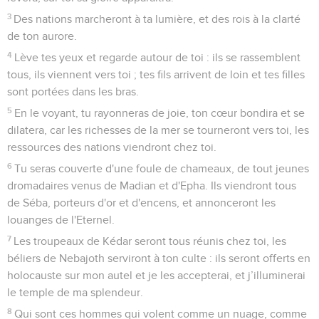
3
Des nations marcheront à ta lumière, et des rois à la clarté
de ton aurore.
4
Lève tes yeux et regarde autour de toi : ils se rassemblent
tous, ils viennent vers toi ; tes fils arrivent de loin et tes filles
sont portées dans les bras.
5
En le voyant, tu rayonneras de joie, ton cœur bondira et se
dilatera, car les richesses de la mer se tourneront vers toi, les
ressources des nations viendront chez toi.
6
Tu seras couverte d'une foule de chameaux, de tout jeunes
dromadaires venus de Madian et d'Epha. Ils viendront tous
de Séba, porteurs d'or et d'encens, et annonceront les
louanges de l'Eternel.
7
Les troupeaux de Kédar seront tous réunis chez toi, les
béliers de Nebajoth serviront à ton culte : ils seront offerts en
holocauste sur mon autel et je les accepterai, et j’illuminerai
le temple de ma splendeur.
8
Qui sont ces hommes qui volent comme un nuage, comme