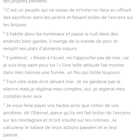
ses propres pensées.
3
C’est un peuple qui ne cesse de m'irriter en face en offrant
des sacrifices dans les jardins et faisant brûler de l'encens sur
les briques.
4
Il habite dans les tombeaux et passe la nuit dans des
endroits bien gardés, il mange de la viande de porc et
remplit ses plats d’aliments impurs.
5
Il prétend : « Reste à l’écart, ne t'approche pas de moi, car
je suis trop saint pour toi ! » Une telle attitude fait monter
dans mes narines une fumée, un feu qui brûle toujours.
6
Tout cela reste écrit devant moi. Je ne garderai pas le
silence mais je réglerai mes comptes, oui, je réglerai mes
comptes avec eux.
7
Je vous ferai payer vos fautes ainsi que celles de vos
ancêtres, dit l'Eternel, parce qu’ils ont fait brûler de l'encens
sur les montagnes et m'ont insulté sur les collines. Je
calculerai le salaire de leurs actions passées et le leur
paierai.