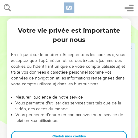
L'intervention du Seigneur
15
La vérité est devenue rare et celui qui s’écarte du mal est
Segond 21
victime de pillages. L'Eternel voit avec indignation qu'il n'y a
plus de droiture.
Votre vie privée est importante
Esaïe
59
16
Il constate qu'il n'y a personne, il est consterné en voyant
pour nous
qu’il n’y a personne pour intercéder, alors son bras lui assure
le salut et sa justice lui sert de soutien.
En cliquant sur le bouton « Accepter tous les cookies », vous
acceptez que TopChrétien utilise des traceurs (comme des
17
Il enfile la justice comme une cuirasse et met sur sa tête le
cookies ou l'identifiant unique de votre compte utilisateur) et
casque du salut ; il prend la vengeance pour vêtement et
traite vos données à caractère personnel (comme vos
s’enveloppe du zèle comme d'un manteau.
données de navigation et les informations renseignées dans
votre compte utilisateur) dans les buts suivants :
18
Il paiera à chacun le salaire qu’il mérite : la colère à ses
adversaires, le salaire qu’ils méritent à ses ennemis ; il paiera
Mesurer l'audience de notre service
aussi aux îles le salaire qu’elles méritent.
Vous permettre d'utiliser des services tiers tels que de la
19
vidéo, des cartes du monde…
On craindra le nom de l'Eternel à l'ouest et sa gloire à l’est.
Vous permettre d'entrer en contact avec notre service de
Quand l'adversaire surgira, pareil à un fleuve, l'Esprit de
relation aux utilisateurs.
l'Eternel le mettra en fuite.
20
*Le libérateur viendra pour Sion, pour ceux de Jacob qui
Choisir mes cookies