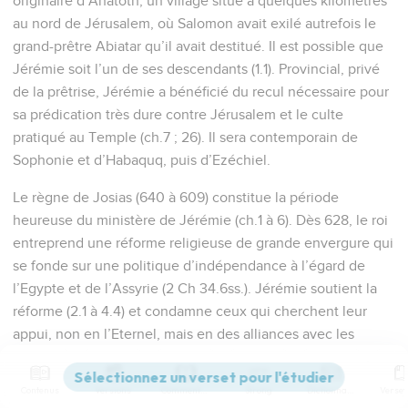
originaire d’Anatoth, un village situé à quelques kilomètres
au nord de Jérusalem, où Salomon avait exilé autrefois le
grand-prêtre Abiatar qu’il avait destitué. Il est possible que
Jérémie soit l’un de ses descendants (1.1). Provincial, privé
de la prêtrise, Jérémie a bénéficié du recul nécessaire pour
sa prédication très dure contre Jérusalem et le culte
pratiqué au Temple (ch.7 ; 26). Il sera contemporain de
Sophonie et d’Habaquq, puis d’Ezéchiel.
Le règne de Josias (640 à 609) constitue la période
heureuse du ministère de Jérémie (ch.1 à 6). Dès 628, le roi
entreprend une réforme religieuse de grande envergure qui
se fonde sur une politique d’indépendance à l’égard de
l’Egypte et de l’Assyrie (2 Ch 34.6ss.). Jérémie soutient la
réforme (2.1 à 4.4) et condamne ceux qui cherchent leur
appui, non en l’Eternel, mais en des alliances avec les
nations étrangères (2.18,36). En 622, on découvre dans le
Temple un rouleau de la Loi, probablement le
Contenus
Versions
Commentaires
Strong
Dictionnaire
Deutéronome. Jérémie participe à la ferveur suscitée par