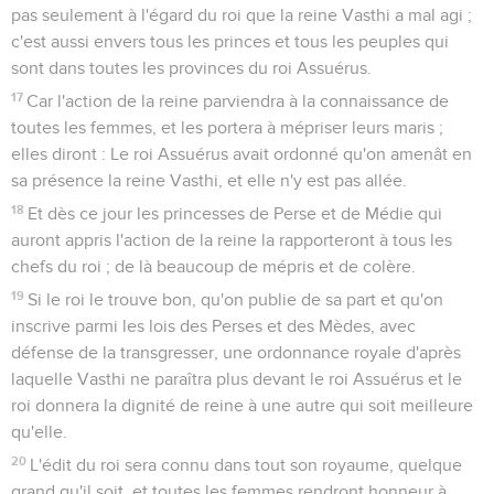
pas seulement à l'égard du roi que la reine Vasthi a mal agi ;
c'est aussi envers tous les princes et tous les peuples qui
sont dans toutes les provinces du roi Assuérus.
17
Car l'action de la reine parviendra à la connaissance de
toutes les femmes, et les portera à mépriser leurs maris ;
elles diront : Le roi Assuérus avait ordonné qu'on amenât en
sa présence la reine Vasthi, et elle n'y est pas allée.
18
Et dès ce jour les princesses de Perse et de Médie qui
auront appris l'action de la reine la rapporteront à tous les
chefs du roi ; de là beaucoup de mépris et de colère.
19
Si le roi le trouve bon, qu'on publie de sa part et qu'on
inscrive parmi les lois des Perses et des Mèdes, avec
défense de la transgresser, une ordonnance royale d'après
laquelle Vasthi ne paraîtra plus devant le roi Assuérus et le
roi donnera la dignité de reine à une autre qui soit meilleure
qu'elle.
20
L'édit du roi sera connu dans tout son royaume, quelque
grand qu'il soit, et toutes les femmes rendront honneur à