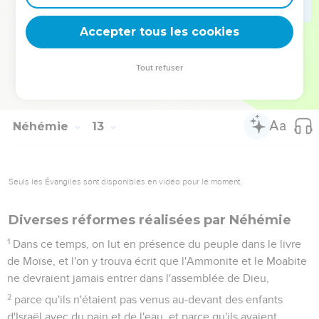
chefs de chantres et des chants de louanges et d'actions de
grâces en l'honneur de Dieu.
Accepter tous les cookies
47
Tout Israël, au temps de Zorobabel et de Néhémie, donna
les portions des chantres et des portiers, jour par jour ; on
Tout refuser
donna aux Lévites les choses consacrées, et les Lévites
donnèrent aux fils d'Aaron les choses consacrées.
Néhémie
13
Seuls les Évangiles sont disponibles en vidéo pour le moment.
Diverses réformes réalisées par Néhémie
1
Dans ce temps, on lut en présence du peuple dans le livre
de Moïse, et l'on y trouva écrit que l'Ammonite et le Moabite
ne devraient jamais entrer dans l'assemblée de Dieu,
2
parce qu'ils n'étaient pas venus au-devant des enfants
d'Israël avec du pain et de l'eau, et parce qu'ils avaient