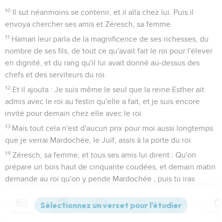
10
Il sut néanmoins se contenir, et il alla chez lui. Puis il
envoya chercher ses amis et Zéresch, sa femme.
11
Haman leur parla de la magnificence de ses richesses, du
nombre de ses fils, de tout ce qu'avait fait le roi pour l'élever
en dignité, et du rang qu'il lui avait donné au-dessus des
chefs et des serviteurs du roi.
12
Et il ajouta : Je suis même le seul que la reine Esther ait
admis avec le roi au festin qu'elle a fait, et je suis encore
invité pour demain chez elle avec le roi.
13
Mais tout cela n'est d'aucun prix pour moi aussi longtemps
que je verrai Mardochée, le Juif, assis à la porte du roi.
14
Zéresch, sa femme, et tous ses amis lui dirent : Qu'on
prépare un bois haut de cinquante coudées, et demain matin
demande au roi qu'on y pende Mardochée ; puis tu iras
joyeux au festin avec le roi. Cet avis plut à Haman, et il fit
préparer le bois.
Contenus
Versions
Commentaires
Strong
Dictionnaire