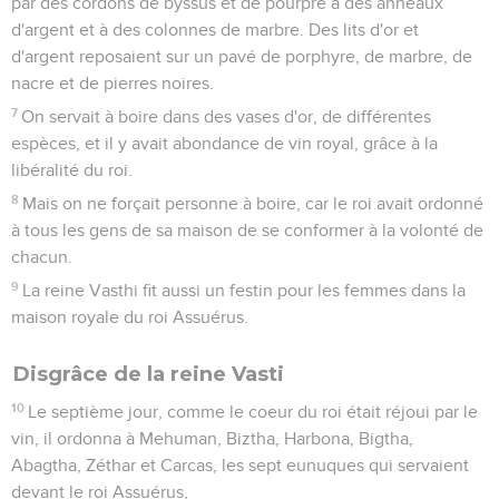
par des cordons de byssus et de pourpre à des anneaux
d'argent et à des colonnes de marbre. Des lits d'or et
d'argent reposaient sur un pavé de porphyre, de marbre, de
nacre et de pierres noires.
7
On servait à boire dans des vases d'or, de différentes
espèces, et il y avait abondance de vin royal, grâce à la
libéralité du roi.
8
Mais on ne forçait personne à boire, car le roi avait ordonné
à tous les gens de sa maison de se conformer à la volonté de
chacun.
9
La reine Vasthi fit aussi un festin pour les femmes dans la
maison royale du roi Assuérus.
Disgrâce de la reine Vasti
10
Le septième jour, comme le coeur du roi était réjoui par le
vin, il ordonna à Mehuman, Biztha, Harbona, Bigtha,
Abagtha, Zéthar et Carcas, les sept eunuques qui servaient
devant le roi Assuérus,