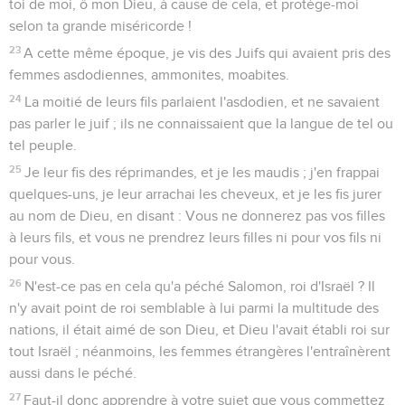
toi de moi, ô mon Dieu, à cause de cela, et protège-moi
selon ta grande miséricorde !
23
A cette même époque, je vis des Juifs qui avaient pris des
femmes asdodiennes, ammonites, moabites.
24
La moitié de leurs fils parlaient l'asdodien, et ne savaient
pas parler le juif ; ils ne connaissaient que la langue de tel ou
tel peuple.
25
Je leur fis des réprimandes, et je les maudis ; j'en frappai
quelques-uns, je leur arrachai les cheveux, et je les fis jurer
au nom de Dieu, en disant : Vous ne donnerez pas vos filles
à leurs fils, et vous ne prendrez leurs filles ni pour vos fils ni
pour vous.
26
N'est-ce pas en cela qu'a péché Salomon, roi d'Israël ? Il
n'y avait point de roi semblable à lui parmi la multitude des
nations, il était aimé de son Dieu, et Dieu l'avait établi roi sur
tout Israël ; néanmoins, les femmes étrangères l'entraînèrent
aussi dans le péché.
27
Faut-il donc apprendre à votre sujet que vous commettez