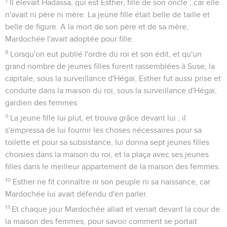
7
Il élevait Hadassa, qui est Esther, fille de son oncle ; car elle
n'avait ni père ni mère. La jeune fille était belle de taille et
belle de figure. A la mort de son père et de sa mère,
Mardochée l'avait adoptée pour fille.
8
Lorsqu'on eut publié l'ordre du roi et son édit, et qu'un
grand nombre de jeunes filles furent rassemblées à Suse, la
capitale, sous la surveillance d'Hégaï, Esther fut aussi prise et
conduite dans la maison du roi, sous la surveillance d'Hégaï,
gardien des femmes.
9
La jeune fille lui plut, et trouva grâce devant lui ; il
s'empressa de lui fournir les choses nécessaires pour sa
toilette et pour sa subsistance, lui donna sept jeunes filles
choisies dans la maison du roi, et la plaça avec ses jeunes
filles dans le meilleur appartement de la maison des femmes.
10
Esther ne fit connaître ni son peuple ni sa naissance, car
Mardochée lui avait défendu d'en parler.
11
Et chaque jour Mardochée allait et venait devant la cour de
la maison des femmes, pour savoir comment se portait