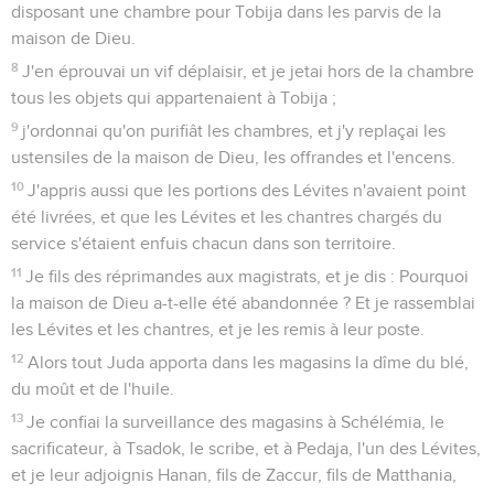
disposant une chambre pour Tobija dans les parvis de la
maison de Dieu.
8
J'en éprouvai un vif déplaisir, et je jetai hors de la chambre
tous les objets qui appartenaient à Tobija ;
9
j'ordonnai qu'on purifiât les chambres, et j'y replaçai les
ustensiles de la maison de Dieu, les offrandes et l'encens.
10
J'appris aussi que les portions des Lévites n'avaient point
été livrées, et que les Lévites et les chantres chargés du
service s'étaient enfuis chacun dans son territoire.
11
Je fils des réprimandes aux magistrats, et je dis : Pourquoi
la maison de Dieu a-t-elle été abandonnée ? Et je rassemblai
les Lévites et les chantres, et je les remis à leur poste.
12
Alors tout Juda apporta dans les magasins la dîme du blé,
du moût et de l'huile.
13
Je confiai la surveillance des magasins à Schélémia, le
sacrificateur, à Tsadok, le scribe, et à Pedaja, l'un des Lévites,
et je leur adjoignis Hanan, fils de Zaccur, fils de Matthania,