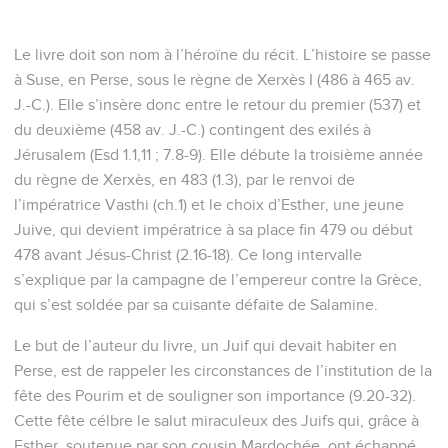
Le livre doit son nom à l’héroïne du récit. L’histoire se passe
à Suse, en Perse, sous le règne de Xerxès I (486 à 465 av.
J.-C.). Elle s’insère donc entre le retour du premier (537) et
du deuxième (458 av. J.-C.) contingent des exilés à
Jérusalem (Esd 1.1,11 ; 7.8-9). Elle débute la troisième année
du règne de Xerxès, en 483 (1.3), par le renvoi de
l’impératrice Vasthi (ch.1) et le choix d’Esther, une jeune
Juive, qui devient impératrice à sa place fin 479 ou début
478 avant Jésus-Christ (2.16-18). Ce long intervalle
s’explique par la campagne de l’empereur contre la Grèce,
qui s’est soldée par sa cuisante défaite de Salamine.
Le but de l’auteur du livre, un Juif qui devait habiter en
Perse, est de rappeler les circonstances de l’institution de la
fête des Pourim et de souligner son importance (9.20-32).
Cette fête célbre le salut miraculeux des Juifs qui, grâce à
Esther, soutenue par son cousin Mardochée, ont échappé