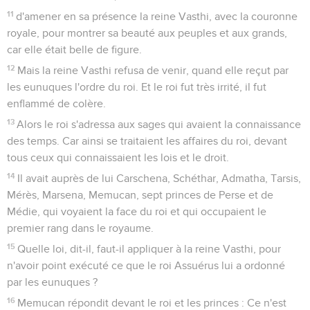
11
d'amener en sa présence la reine Vasthi, avec la couronne
royale, pour montrer sa beauté aux peuples et aux grands,
car elle était belle de figure.
12
Mais la reine Vasthi refusa de venir, quand elle reçut par
les eunuques l'ordre du roi. Et le roi fut très irrité, il fut
enflammé de colère.
13
Alors le roi s'adressa aux sages qui avaient la connaissance
des temps. Car ainsi se traitaient les affaires du roi, devant
tous ceux qui connaissaient les lois et le droit.
14
Il avait auprès de lui Carschena, Schéthar, Admatha, Tarsis,
Mérès, Marsena, Memucan, sept princes de Perse et de
Médie, qui voyaient la face du roi et qui occupaient le
premier rang dans le royaume.
15
Quelle loi, dit-il, faut-il appliquer à la reine Vasthi, pour
n'avoir point exécuté ce que le roi Assuérus lui a ordonné
par les eunuques ?
16
Memucan répondit devant le roi et les princes : Ce n'est