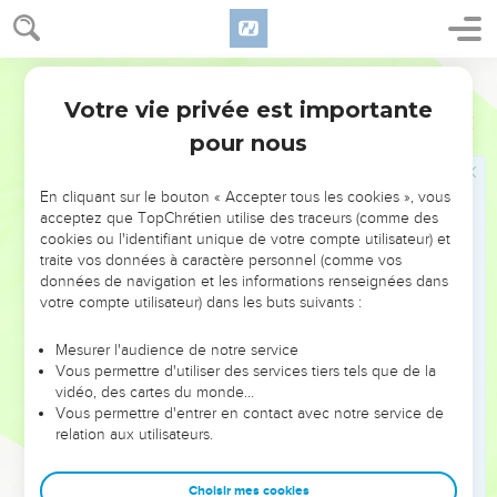
aux réjouissances, car Dieu avait donné au peuple un grand
sujet de joie. Les femmes et les enfants se réjouirent aussi,
Segond 1910
et les cris de joie de Jérusalem furent entendus au loin.
Votre vie privée est importante
Néhémie
12
Les parts réservées aux prêtres et aux
pour nous
lévites
En cliquant sur le bouton « Accepter tous les cookies », vous
44
En ce jour, on établit des hommes ayant la surveillance
acceptez que TopChrétien utilise des traceurs (comme des
des chambres qui servaient de magasins pour les offrandes,
cookies ou l'identifiant unique de votre compte utilisateur) et
les prémices et les dîmes, et on les chargea d'y recueillir du
traite vos données à caractère personnel (comme vos
territoire des villes les portions assignées par la loi aux
données de navigation et les informations renseignées dans
votre compte utilisateur) dans les buts suivants :
sacrificateurs et aux Lévites. Car Juda se réjouissait de ce
que les sacrificateurs et les Lévites étaient à leur poste,
Mesurer l'audience de notre service
45
observant tout ce qui concernait le service de Dieu et des
Vous permettre d'utiliser des services tiers tels que de la
vidéo, des cartes du monde…
purifications. Les chantres et les portiers remplissaient aussi
Vous permettre d'entrer en contact avec notre service de
leurs fonctions, selon l'ordre de David et de Salomon, son
relation aux utilisateurs.
fils ;
46
car autrefois, du temps de David et d'Asaph, il y avait des
Choisir mes cookies