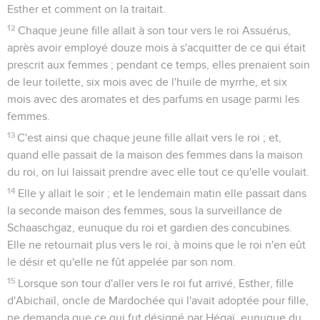
Esther et comment on la traitait.
12
Chaque jeune fille allait à son tour vers le roi Assuérus,
après avoir employé douze mois à s'acquitter de ce qui était
prescrit aux femmes ; pendant ce temps, elles prenaient soin
de leur toilette, six mois avec de l'huile de myrrhe, et six
mois avec des aromates et des parfums en usage parmi les
femmes.
13
C'est ainsi que chaque jeune fille allait vers le roi ; et,
quand elle passait de la maison des femmes dans la maison
du roi, on lui laissait prendre avec elle tout ce qu'elle voulait.
14
Elle y allait le soir ; et le lendemain matin elle passait dans
la seconde maison des femmes, sous la surveillance de
Schaaschgaz, eunuque du roi et gardien des concubines.
Elle ne retournait plus vers le roi, à moins que le roi n'en eût
le désir et qu'elle ne fût appelée par son nom.
15
Lorsque son tour d'aller vers le roi fut arrivé, Esther, fille
d'Abichaïl, oncle de Mardochée qui l'avait adoptée pour fille,
ne demanda que ce qui fut désigné par Hégaï, eunuque du