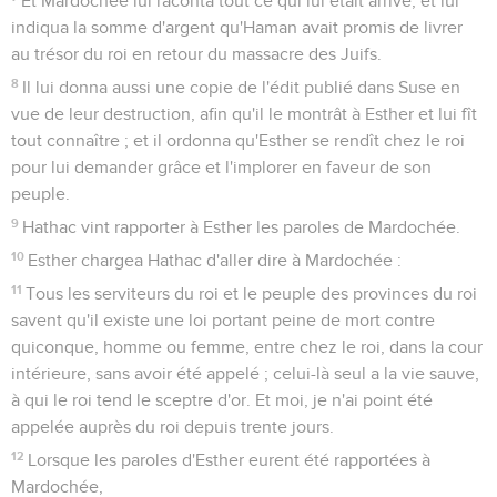
Et Mardochée lui raconta tout ce qui lui était arrivé, et lui
indiqua la somme d'argent qu'Haman avait promis de livrer
au trésor du roi en retour du massacre des Juifs.
8
Il lui donna aussi une copie de l'édit publié dans Suse en
vue de leur destruction, afin qu'il le montrât à Esther et lui fît
tout connaître ; et il ordonna qu'Esther se rendît chez le roi
pour lui demander grâce et l'implorer en faveur de son
peuple.
9
Hathac vint rapporter à Esther les paroles de Mardochée.
10
Esther chargea Hathac d'aller dire à Mardochée :
11
Tous les serviteurs du roi et le peuple des provinces du roi
savent qu'il existe une loi portant peine de mort contre
quiconque, homme ou femme, entre chez le roi, dans la cour
intérieure, sans avoir été appelé ; celui-là seul a la vie sauve,
à qui le roi tend le sceptre d'or. Et moi, je n'ai point été
appelée auprès du roi depuis trente jours.
12
Lorsque les paroles d'Esther eurent été rapportées à
Mardochée,