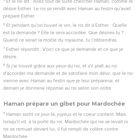
Et le roi dit : Allez tout de suite chercher Haman, comme le
désire Esther. Le roi se rendit avec Haman au festin qu'avait
préparé Esther.
6
Et pendant qu'on buvait le vin, le roi dit à Esther : Quelle
est ta demande ? Elle te sera accordée. Que désires-tu ?
Quand ce serait la moitié du royaume, tu l'obtiendras.
7
Esther répondit : Voici ce que je demande et ce que je
désire.
8
Si j'ai trouvé grâce aux yeux du roi, et s'il plaît au roi
d'accorder ma demande et de satisfaire mon désir, que le roi
vienne avec Haman au festin que je leur préparerai, et
demain je donnerai réponse au roi selon son ordre.
Haman prépare un gibet pour Mardochée
9
Haman sortit ce jour-là, joyeux et le coeur content. Mais
lorsqu'il vit, à la porte du roi, Mardochée qui ne se levait ni
ne se remuait devant lui, il fut rempli de colère contre
Mardochée.