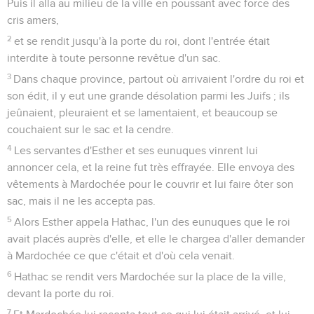
Puis il alla au milieu de la ville en poussant avec force des
cris amers,
2
et se rendit jusqu'à la porte du roi, dont l'entrée était
interdite à toute personne revêtue d'un sac.
3
Dans chaque province, partout où arrivaient l'ordre du roi et
son édit, il y eut une grande désolation parmi les Juifs ; ils
jeûnaient, pleuraient et se lamentaient, et beaucoup se
couchaient sur le sac et la cendre.
4
Les servantes d'Esther et ses eunuques vinrent lui
annoncer cela, et la reine fut très effrayée. Elle envoya des
vêtements à Mardochée pour le couvrir et lui faire ôter son
sac, mais il ne les accepta pas.
5
Alors Esther appela Hathac, l'un des eunuques que le roi
avait placés auprès d'elle, et elle le chargea d'aller demander
à Mardochée ce que c'était et d'où cela venait.
6
Hathac se rendit vers Mardochée sur la place de la ville,
devant la porte du roi.
7