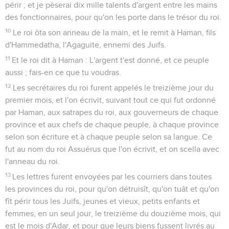
périr ; et je pèserai dix mille talents d'argent entre les mains
des fonctionnaires, pour qu'on les porte dans le trésor du roi.
10
Le roi ôta son anneau de la main, et le remit à Haman, fils
d'Hammedatha, l'Agaguite, ennemi des Juifs.
11
Et le roi dit à Haman : L'argent t'est donné, et ce peuple
aussi ; fais-en ce que tu voudras.
12
Les secrétaires du roi furent appelés le treizième jour du
premier mois, et l'on écrivit, suivant tout ce qui fut ordonné
par Haman, aux satrapes du roi, aux gouverneurs de chaque
province et aux chefs de chaque peuple, à chaque province
selon son écriture et à chaque peuple selon sa langue. Ce
fut au nom du roi Assuérus que l'on écrivit, et on scella avec
l'anneau du roi.
13
Les lettres furent envoyées par les courriers dans toutes
les provinces du roi, pour qu'on détruisît, qu'on tuât et qu'on
fît périr tous les Juifs, jeunes et vieux, petits enfants et
femmes, en un seul jour, le treizième du douzième mois, qui
est le mois d'Adar, et pour que leurs biens fussent livrés au