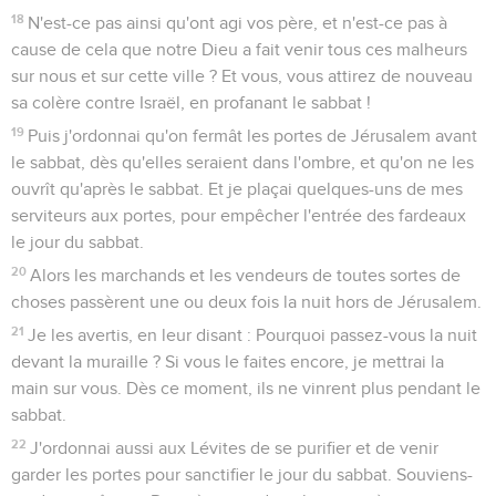
18
N'est-ce pas ainsi qu'ont agi vos père, et n'est-ce pas à
cause de cela que notre Dieu a fait venir tous ces malheurs
sur nous et sur cette ville ? Et vous, vous attirez de nouveau
sa colère contre Israël, en profanant le sabbat !
19
Puis j'ordonnai qu'on fermât les portes de Jérusalem avant
le sabbat, dès qu'elles seraient dans l'ombre, et qu'on ne les
ouvrît qu'après le sabbat. Et je plaçai quelques-uns de mes
serviteurs aux portes, pour empêcher l'entrée des fardeaux
le jour du sabbat.
20
Alors les marchands et les vendeurs de toutes sortes de
choses passèrent une ou deux fois la nuit hors de Jérusalem.
21
Je les avertis, en leur disant : Pourquoi passez-vous la nuit
devant la muraille ? Si vous le faites encore, je mettrai la
main sur vous. Dès ce moment, ils ne vinrent plus pendant le
sabbat.
22
J'ordonnai aussi aux Lévites de se purifier et de venir
garder les portes pour sanctifier le jour du sabbat. Souviens-