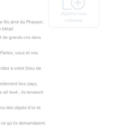
Ajouter une
Ajouter une
Ajouter une
Ajouter une
Ajouter une
Ajouter une
colonne
colonne
colonne
colonne
colonne
colonne
e fils aîné du Pharaon,
 bétail.
ut de grands cris dans
 Partez, vous et vos
andez à votre Dieu de
apidement leur pays.
ait levé ; ils tenaient
ens des objets d’or et
r ce qu’ils demandaient.