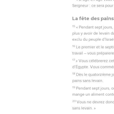
Seigneur : ce sera pour
La fête des pains
15
« Pendant sept jours,
plus y avoir de levain 
exclu du peuple d’Israë
16
Le premier et le sept
travail – vous préparer
17
« Vous célébrerez cett
d’Égypte. Vous commémo
18
Dès le quatorzième jo
pains sans levain.
19
Pendant sept jours, o
mange un aliment conten
20
Vous ne devrez donc
sans levain. »