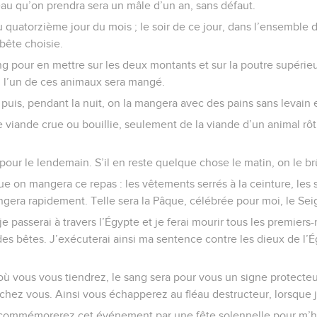
au qu’on prendra sera un mâle d’un an, sans défaut.
u quatorzième jour du mois ; le soir de ce jour, dans l’ensembl
 bête choisie.
 pour en mettre sur les deux montants et sur la poutre supérieu
 l’un de ces animaux sera mangé.
 puis, pendant la nuit, on la mangera avec des pains sans levain
iande crue ou bouillie, seulement de la viande d’un animal rôti 
pour le lendemain. S’il en reste quelque chose le matin, on le br
ue on mangera ce repas : les vêtements serrés à la ceinture, les 
gera rapidement. Telle sera la Pâque, célébrée pour moi, le Sei
je passerai à travers l’Égypte et je ferai mourir tous les premier
bêtes. J’exécuterai ainsi ma sentence contre les dieux de l’Ég
ù vous vous tiendrez, le sang sera pour vous un signe protecteur ;
 chez vous. Ainsi vous échapperez au fléau destructeur, lorsque j
commémorerez cet événement par une fête solennelle pour m’ho