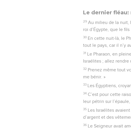
Le dernier fléau
29
Au milieu de la nuit,
roi d’Égypte, que le fil
30
En cette nuit-là, le 
tout le pays, car il n’y
31
Le Pharaon, en pleine
Israélites ; allez rend
32
Prenez même tout vot
me bénir. »
33
Les Égyptiens, croyant
34
C’est pour cette raiso
leur pétrin sur l’épaul
35
Les Israélites avaient
d’argent et des vêteme
36
Le Seigneur avait ame