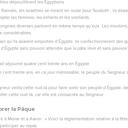
élites dépouillèrent les Égyptiens.
e Ramsès, les Israélites se mirent en route pour Soukoth ; ils étai
ter les femmes, les enfants et les vieillards.
origines diverses partirent en même temps qu’eux. Les moutons
x considérables.
pain qu’ils avaient emportée d’Égypte, ils confectionnèrent des gal
s d’Égypte sans pouvoir attendre que la pâte lève et sans pouvoi
ait séjourné quatre cent trente ans en Égypte.
e cent trente ans, en ce jour mémorable, le peuple du Seigneur 
eur veilla cette nuit-là pour faire sortir son peuple d’Égypte, 
iller cette nuit-là, car elle est consacrée au Seigneur.
brer la Pâque
e à Moïse et à Aaron : « Voici la réglementation relative à la fêt
 participer au repas.