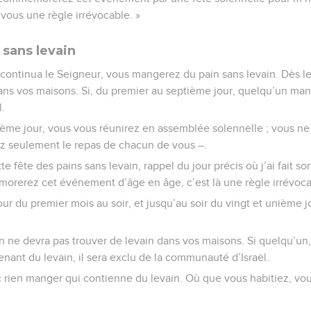
 vous une règle irrévocable. »
 sans levain
 continua le Seigneur, vous mangerez du pain sans levain. Dès le 
dans vos maisons. Si, du premier au septième jour, quelqu’un mang
l.
ième jour, vous vous réunirez en assemblée solennelle ; vous ne
ez seulement le repas de chacun de vous –.
e fête des pains sans levain, rappel du jour précis où j’ai fait so
rerez cet événement d’âge en âge, c’est là une règle irrévoca
ur du premier mois au soir, et jusqu’au soir du vingt et unième
n ne devra pas trouver de levain dans vos maisons. Si quelqu’un, 
ant du levain, il sera exclu de la communauté d’Israël.
 rien manger qui contienne du levain. Où que vous habitiez, vo