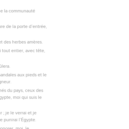
e de la communauté
re de la porte d’entrée,
 et des herbes amères.
tout entier, avec tête,
ûlera.
sandales aux pieds et le
gneur.
s-nés du pays, ceux des
ypte, moi qui suis le
 je le verrai et je
e punirai l’Égypte.
norer, moi, le