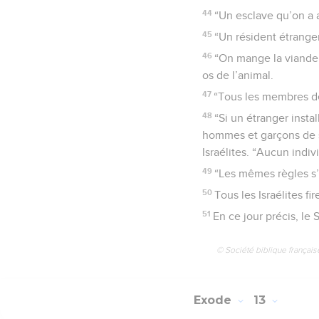
44
“Un esclave qu’on a a
45
“Un résident étranger
46
“On mange la viande à 
os de l’animal.
47
“Tous les membres de
48
“Si un étranger insta
hommes et garçons de sa
Israélites. “Aucun indiv
49
“Les mêmes règles s’a
50
Tous les Israélites f
51
En ce jour précis, le 
© Société biblique français
Exode
13