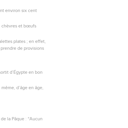
ent environ six cent
, chèvres et bœufs
ettes plates ; en effet,
r prendre de provisions
sortit d’Égypte en bon
de même, d’âge en âge,
e de la Pâque : “Aucun