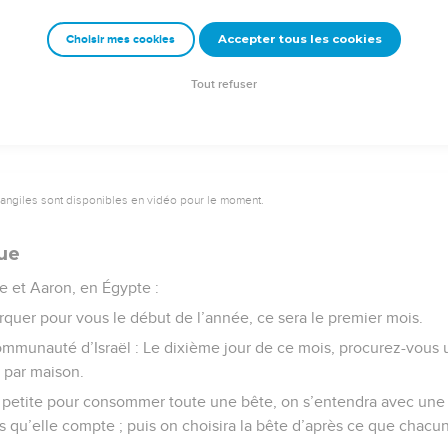
 obstiné qu’il n’avait pas laissé partir les Israélites de son pays.
Accepter tous les cookies
Choisir mes cookies
e – Bibli’O, 1997, avec autorisation. Pour vous procurer une Bible imprimée, rendez-vo
Tout refuser
vangiles sont disponibles en vidéo pour le moment.
que
e et Aaron, en Égypte :
rquer pour vous le début de l’année, ce sera le premier mois.
 communauté d’Israël : Le dixième jour de ce mois, procurez-vous
 par maison.
op petite pour consommer toute une bête, on s’entendra avec une 
 qu’elle compte ; puis on choisira la bête d’après ce que chacu