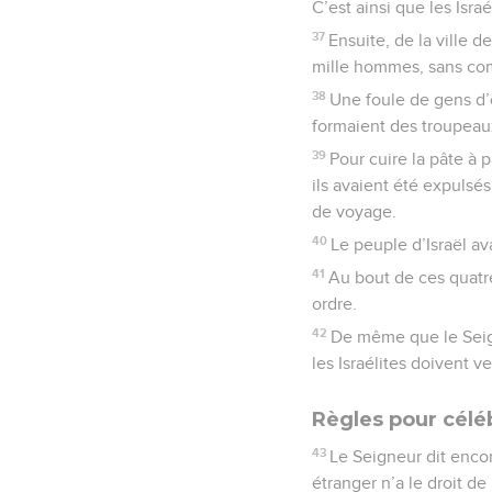
C’est ainsi que les Isra
37
Ensuite, de la ville d
mille hommes, sans comp
38
Une foule de gens d’
formaient des troupeau
39
Pour cuire la pâte à 
ils avaient été expulsé
de voyage.
40
Le peuple d’Israël av
41
Au bout de ces quatr
ordre.
42
De même que le Seign
les Israélites doivent ve
Règles pour célé
43
Le Seigneur dit encor
étranger n’a le droit de