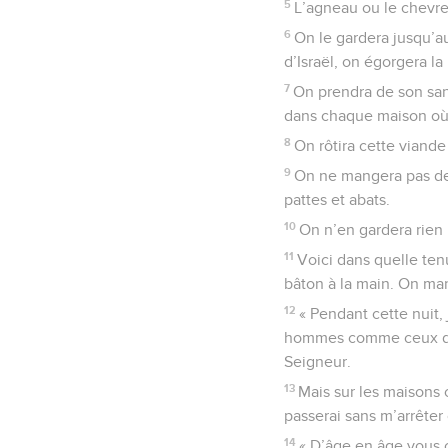
5
L’agneau ou le chevre
6
On le gardera jusqu’a
d’Israël, on égorgera la
7
On prendra de son sang
dans chaque maison où
8
On rôtira cette viande
9
On ne mangera pas de v
pattes et abats.
10
On n’en gardera rien 
11
Voici dans quelle ten
bâton à la main. On man
12
« Pendant cette nuit, 
hommes comme ceux des 
Seigneur.
13
Mais sur les maisons o
passerai sans m’arrêter
14
« D’âge en âge vous 