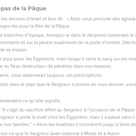
epas de la Pâque
es anciens d’Israël et leur dit : « Allez vous procurer des agne
orgez-les pour la fête de la Pâque.
 branches d’hysope, trempez-le dans le récipient contenant le s
montants et sur la poutre supérieure de la porte d’entrée. Dès lor
de sa maison.
 pour punir les Égyptiens, mais lorsqu’il verra le sang sur les mon
re au fléau destructeur de pénétrer dans vos maisons.
nts, vous observerez toujours ces prescriptions.
rés dans le pays que le Seigneur a promis de vous donner, vous
emandent ce qu’elle signifie,
“Il s’agit du sacrifice offert au Seigneur à l’occasion de la Pâque.
igneur a porté la mort chez les Égyptiens, mais il a passé sans s
 nos familles.” » Alors les Israélites s’inclinèrent jusqu’à terre p
re tout ce que le Seigneur avait ordonné à Moïse et à Aaron.