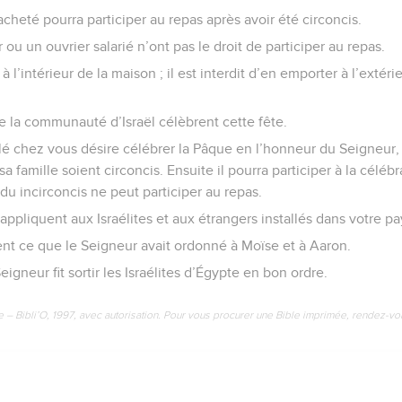
cheté pourra participer au repas après avoir été circoncis.
 ou un ouvrier salarié n’ont pas le droit de participer au repas.
l’intérieur de la maison ; il est interdit d’en emporter à l’extéri
 la communauté d’Israël célèbrent cette fête.
llé chez vous désire célébrer la Pâque en l’honneur du Seigneur, i
 famille soient circoncis. Ensuite il pourra participer à la céléb
idu incirconcis ne peut participer au repas.
ppliquent aux Israélites et aux étrangers installés dans votre pa
irent ce que le Seigneur avait ordonné à Moïse et à Aaron.
Seigneur fit sortir les Israélites d’Égypte en bon ordre.
e – Bibli’O, 1997, avec autorisation. Pour vous procurer une Bible imprimée, rendez-vo