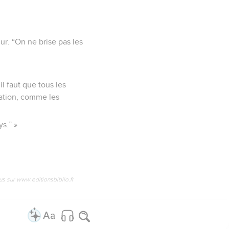
eur. “On ne brise pas les
l faut que tous les
ration, comme les
ys.” »
us sur www.editionsbiblio.fr