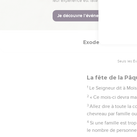
Seigneur l’avait rendu si
© Société biblique français
Exode
12
Seuls les É
La fête de la Pâ
1
Le Seigneur dit à Moïs
2
« Ce mois-ci devra ma
3
Allez dire à toute la
chevreau par famille ou
4
Si une famille est tr
le nombre de personnes