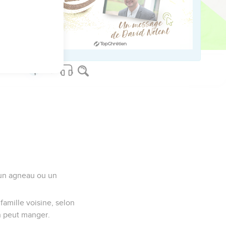
us sur www.editionsbiblio.fr
 un agneau ou un
famille voisine, selon
n peut manger.