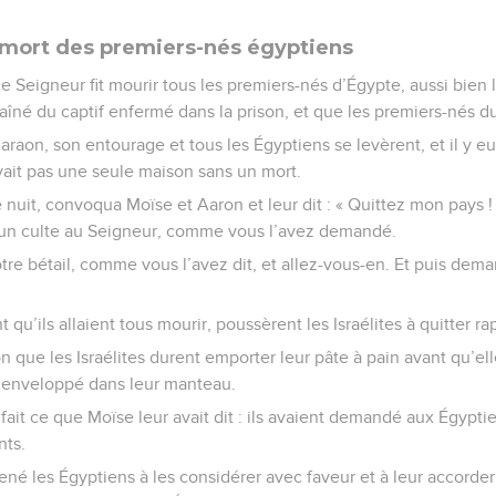
: mort des premiers-nés égyptiens
 le Seigneur fit mourir tous les premiers-nés d’Égypte, aussi bien l
s aîné du captif enfermé dans la prison, et que les premiers-nés du
Pharaon, son entourage et tous les Égyptiens se levèrent, et il y e
 avait pas une seule maison sans un mort.
 nuit, convoqua Moïse et Aaron et leur dit : « Quittez mon pays !
re un culte au Seigneur, comme vous l’avez demandé.
re bétail, comme vous l’avez dit, et allez-vous-en. Et puis dem
 qu’ils allaient tous mourir, poussèrent les Israélites à quitter r
n que les Israélites durent emporter leur pâte à pain avant qu’elle 
e, enveloppé dans leur manteau.
 fait ce que Moïse leur avait dit : ils avaient demandé aux Égypti
nts.
né les Égyptiens à les considérer avec faveur et à leur accorde