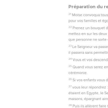
Préparation du r
21
Moïse convoqua tous l
pour vos familles et ég
22
Prenez un bouquet de
mettez-en sur les deux 
que personne ne sorte 
23
Le Seigneur va passer
il passera sans permett
24
Vous et vos descenda
25
Quand vous serez ent
cérémonie.
26
Si vos enfants vous d
27
vous leur répondrez : 
étaient en Égypte, le Se
maisons, épargnant ainsi
28
Puis ils allèrent fai