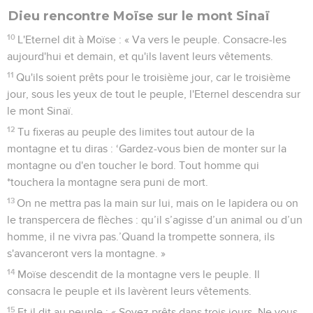
Dieu rencontre Moïse sur le mont Sinaï
10
L'Eternel dit à Moïse : « Va vers le peuple. Consacre-les
aujourd'hui et demain, et qu'ils lavent leurs vêtements.
11
Qu'ils soient prêts pour le troisième jour, car le troisième
jour, sous les yeux de tout le peuple, l'Eternel descendra sur
le mont Sinaï.
12
Tu fixeras au peuple des limites tout autour de la
montagne et tu diras : ‘Gardez-vous bien de monter sur la
montagne ou d'en toucher le bord. Tout homme qui
*touchera la montagne sera puni de mort.
13
On ne mettra pas la main sur lui, mais on le lapidera ou on
le transpercera de flèches : qu’il s’agisse d’un animal ou d’un
homme, il ne vivra pas.’Quand la trompette sonnera, ils
s'avanceront vers la montagne. »
14
Moïse descendit de la montagne vers le peuple. Il
consacra le peuple et ils lavèrent leurs vêtements.
15
Et il dit au peuple : « Soyez prêts dans trois jours. Ne vous