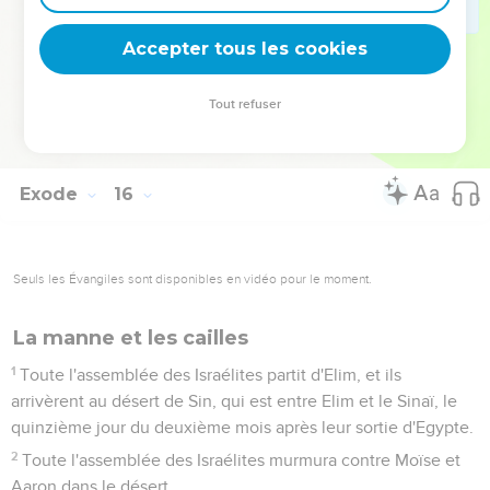
tu fais ce qui est droit à ses yeux, si tu prêtes l'oreille à ses
commandements et si tu obéis à toutes ses prescriptions, je
Accepter tous les cookies
ne te frapperai d'aucune des maladies dont j'ai frappé les
Egyptiens, car je suis l'Eternel, celui qui te guérit. »
Tout refuser
27
Ils arrivèrent à Elim, où il y avait 12 sources d'eau et 70
palmiers. Ils campèrent là, près de l'eau.
Exode
16
Seuls les Évangiles sont disponibles en vidéo pour le moment.
La manne et les cailles
1
Toute l'assemblée des Israélites partit d'Elim, et ils
arrivèrent au désert de Sin, qui est entre Elim et le Sinaï, le
quinzième jour du deuxième mois après leur sortie d'Egypte.
2
Toute l'assemblée des Israélites murmura contre Moïse et
Aaron dans le désert.