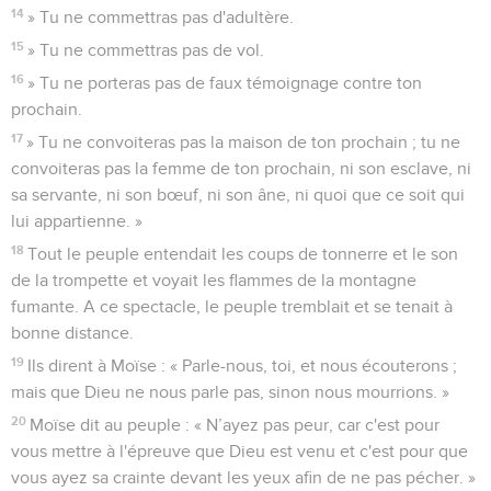
14
» Tu ne commettras pas d'adultère.
15
» Tu ne commettras pas de vol.
16
» Tu ne porteras pas de faux témoignage contre ton
prochain.
17
» Tu ne convoiteras pas la maison de ton prochain ; tu ne
convoiteras pas la femme de ton prochain, ni son esclave, ni
sa servante, ni son bœuf, ni son âne, ni quoi que ce soit qui
lui appartienne. »
18
Tout le peuple entendait les coups de tonnerre et le son
de la trompette et voyait les flammes de la montagne
fumante. A ce spectacle, le peuple tremblait et se tenait à
bonne distance.
19
Ils dirent à Moïse : « Parle-nous, toi, et nous écouterons ;
mais que Dieu ne nous parle pas, sinon nous mourrions. »
20
Moïse dit au peuple : « N’ayez pas peur, car c'est pour
vous mettre à l'épreuve que Dieu est venu et c'est pour que
vous ayez sa crainte devant les yeux afin de ne pas pécher. »