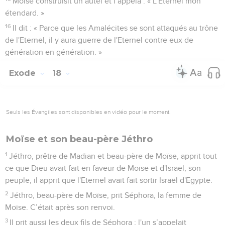
Moïse construisit un autel et l’appela : « L'Eternel mon
étendard. »
16
Il dit : « Parce que les Amalécites se sont attaqués au trône
de l'Eternel, il y aura guerre de l'Eternel contre eux de
génération en génération. »
Exode
18
Seuls les Évangiles sont disponibles en vidéo pour le moment.
Moïse et son beau-père Jéthro
1
Jéthro, prêtre de Madian et beau-père de Moïse, apprit tout
ce que Dieu avait fait en faveur de Moïse et d'Israël, son
peuple, il apprit que l'Eternel avait fait sortir Israël d'Egypte.
2
Jéthro, beau-père de Moïse, prit Séphora, la femme de
Moïse. C’était après son renvoi.
3
Il prit aussi les deux fils de Séphora ; l'un s’appelait