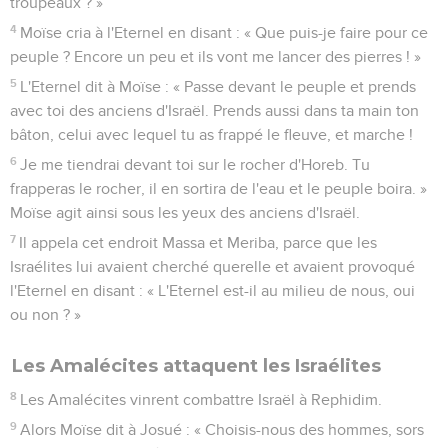
troupeaux ? »
4
Moïse cria à l'Eternel en disant : « Que puis-je faire pour ce
peuple ? Encore un peu et ils vont me lancer des pierres ! »
5
L'Eternel dit à Moïse : « Passe devant le peuple et prends
avec toi des anciens d'Israël. Prends aussi dans ta main ton
bâton, celui avec lequel tu as frappé le fleuve, et marche !
6
Je me tiendrai devant toi sur le rocher d'Horeb. Tu
frapperas le rocher, il en sortira de l'eau et le peuple boira. »
Moïse agit ainsi sous les yeux des anciens d'Israël.
7
Il appela cet endroit Massa et Meriba, parce que les
Israélites lui avaient cherché querelle et avaient provoqué
l'Eternel en disant : « L'Eternel est-il au milieu de nous, oui
ou non ? »
Les Amalécites attaquent les Israélites
8
Les Amalécites vinrent combattre Israël à Rephidim.
9
Alors Moïse dit à Josué : « Choisis-nous des hommes, sors