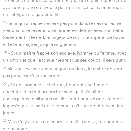
» Si des hommes se battent et que l'un d'eux frappe l'autre
avec une pierre ou avec le poing, sans causer sa mort mais
en l'obligeant à garder le lit,
19
celui qui a frappé ne sera pas puni dans le cas où l'autre
viendrait à se lever et à se promener dehors avec son bâton.
Seulement, il le dédommagera de son interruption de travail
et le fera soigner jusqu'à sa guérison.
20
» Si un maître frappe son esclave, homme ou femme, avec
un bâton et que l'esclave meure sous ses coups, il sera puni.
21
Mais si l’esclave survit un jour ou deux, le maître ne sera
pas puni, car c'est son argent.
22
» Si des hommes se battent, heurtent une femme
enceinte et la font accoucher sans qu’il n’y ait de
conséquence malheureuse, ils seront punis d'une amende
imposée par le mari de la femme, qu'ils paieront devant les
juges.
23
Mais s'il y a une conséquence malheureuse, tu donneras
vie pour vie,