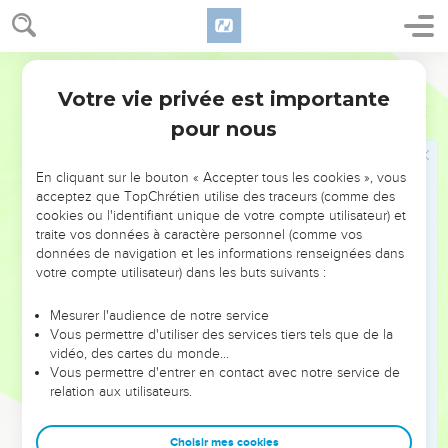
l'Eternel, car il a fait éclater sa gloire ; il a précipité le cheval
et son cavalier dans la mer. »
Segond 21
L'eau de Mara
Votre vie privée est importante
Exode
15
22
Moïse fit partir Israël de la mer des Roseaux et ils prirent la
pour nous
direction du désert de Shur. Après 3 journées de marche
dans le désert, ils ne trouvèrent pas d'eau.
En cliquant sur le bouton « Accepter tous les cookies », vous
acceptez que TopChrétien utilise des traceurs (comme des
23
Ils arrivèrent à Mara, mais ils ne purent pas boire l'eau de
cookies ou l'identifiant unique de votre compte utilisateur) et
Mara parce qu'elle était amère. C'est pourquoi cet endroit fut
traite vos données à caractère personnel (comme vos
appelé Mara.
données de navigation et les informations renseignées dans
votre compte utilisateur) dans les buts suivants :
24
Le peuple murmura contre Moïse en disant : « Que
boirons-nous ? »
Mesurer l'audience de notre service
25
Moïse cria à l'Eternel et l'Eternel lui indiqua un morceau
Vous permettre d'utiliser des services tiers tels que de la
vidéo, des cartes du monde…
de bois qu'il jeta dans l'eau, et l'eau devint douce. Ce fut là
Vous permettre d'entrer en contact avec notre service de
que l'Eternel donna au peuple des prescriptions et des
relation aux utilisateurs.
règles, et ce fut là qu'il le mit à l'épreuve.
26
Il dit : « Si tu écoutes attentivement l'Eternel, ton Dieu, si
Choisir mes cookies