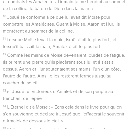
et combats les Amalécites. Demain je me tiendrai au sommet
de la colline, le bâton de Dieu dans la main. »
10
Josué se conforma à ce que lui avait dit Moïse pour
combattre les Amalécites. Quant à Moïse, Aaron et Hur, ils
montèrent au sommet de la colline.
11
Lorsque Moïse levait la main, Israël était le plus fort ; et
lorsqu'il baissait la main, Amalek était le plus fort.
12
Comme les mains de Moïse devenaient lourdes de fatigue,
ils prirent une pierre qu'ils placèrent sous lui et il s'assit
dessus. Aaron et Hur soutenaient ses mains, l'un d'un côté,
l'autre de l'autre. Ainsi, elles restèrent fermes jusqu'au
coucher du soleil,
13
et Josué fut victorieux d’Amalek et de son peuple au
tranchant de l'épée.
14
L'Eternel dit à Moïse : « Ecris cela dans le livre pour qu’on
s’en souvienne et déclare à Josué que j'effacerai le souvenir
d'Amalek de dessous le ciel. »
15