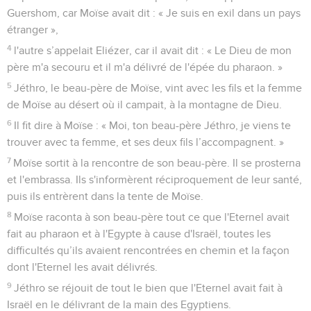
Guershom, car Moïse avait dit : « Je suis en exil dans un pays
étranger »,
4
l'autre s’appelait Eliézer, car il avait dit : « Le Dieu de mon
père m'a secouru et il m'a délivré de l'épée du pharaon. »
5
Jéthro, le beau-père de Moïse, vint avec les fils et la femme
de Moïse au désert où il campait, à la montagne de Dieu.
6
Il fit dire à Moïse : « Moi, ton beau-père Jéthro, je viens te
trouver avec ta femme, et ses deux fils l’accompagnent. »
7
Moïse sortit à la rencontre de son beau-père. Il se prosterna
et l'embrassa. Ils s'informèrent réciproquement de leur santé,
puis ils entrèrent dans la tente de Moïse.
8
Moïse raconta à son beau-père tout ce que l'Eternel avait
fait au pharaon et à l'Egypte à cause d'Israël, toutes les
difficultés qu’ils avaient rencontrées en chemin et la façon
dont l'Eternel les avait délivrés.
9
Jéthro se réjouit de tout le bien que l'Eternel avait fait à
Israël en le délivrant de la main des Egyptiens.