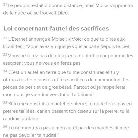
21
Le peuple restait à bonne distance, mais Moïse s'approcha
de la nuée où se trouvait Dieu.
Loi concernant l'autel des sacrifices
22
L'Eternel annonça à Moïse : « Voici ce que tu diras aux
Israélites : ‘Vous avez vu que je vous ai parlé depuis le ciel.
23
Vous ne ferez pas de dieux en argent et en or pour me les
associer ; vous ne vous en ferez pas.
24
C’est un autel en terre que tu me construiras et tu y
offriras tes holocaustes et tes sacrifices de communion, tes
pièces de petit et de gros bétail. Partout où je rappellerai
mon nom, je viendrai vers toi et te bénirai.
25
Si tu me construis un autel de pierre, tu ne le feras pas en
pierres taillées, car en passant ton ciseau sur la pierre, tu la
rendrais profane.
26
Tu ne monteras pas à mon autel par des marches afin de
ne pas dévoiler ta nudité.’