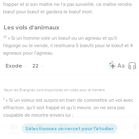
frapper et si son maître ne l'a pas surveillé, ce maître rendra
bœuf pour bœuf et gardera le bœuf mort.
Les vols d'animaux
37
» Si un homme vole un bœuf ou un agneau et qu'il
l'égorge ou le vende, il restituera 5 bœufs pour le bœuf et 4
agneaux pour l'agneau.
Exode
22
Seuls les Évangiles sont disponibles en vidéo pour le moment.
1
» Si un voleur est surpris en train de commettre un vol avec
effraction, qu'il soit frappé et qu’il meure, on ne sera pas
coupable de meurtre envers lui ;
2
toutefois si le soleil est levé, on sera coupable de meurtre
envers lui. Un voleur devra faire une restitution : s'il n'a rien,
Contenus
Versions
Commentaires
Strong
Dictionnaire