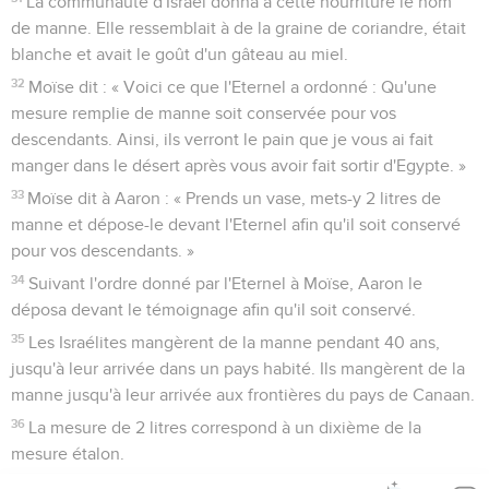
La communauté d'Israël donna à cette nourriture le nom
de manne. Elle ressemblait à de la graine de coriandre, était
blanche et avait le goût d'un gâteau au miel.
32
Moïse dit : « Voici ce que l'Eternel a ordonné : Qu'une
mesure remplie de manne soit conservée pour vos
descendants. Ainsi, ils verront le pain que je vous ai fait
manger dans le désert après vous avoir fait sortir d'Egypte. »
33
Moïse dit à Aaron : « Prends un vase, mets-y 2 litres de
manne et dépose-le devant l'Eternel afin qu'il soit conservé
pour vos descendants. »
34
Suivant l'ordre donné par l'Eternel à Moïse, Aaron le
déposa devant le témoignage afin qu'il soit conservé.
35
Les Israélites mangèrent de la manne pendant 40 ans,
jusqu'à leur arrivée dans un pays habité. Ils mangèrent de la
manne jusqu'à leur arrivée aux frontières du pays de Canaan.
36
La mesure de 2 litres correspond à un dixième de la
mesure étalon.