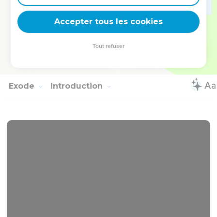
et à Jacob. »
25
Joseph fit jurer les fils d'Israël en disant : « Quand Dieu
Accepter tous les cookies
interviendra pour vous, vous ferez remonter mes ossements
loin d'ici. »
Tout refuser
26
Joseph mourut à l'âge de 110 ans. On l'embauma et on le
mit dans un cercueil en Egypte.
Exode
Introduction