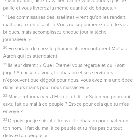
Maintenant, allez travailler. On ne vous donnera pas de
paille et vous livrerez la même quantité de briques. »
19
Les commissaires des Israélites virent qu'on les rendait
malheureux en disant : « Vous ne supprimerez rien de vos
briques, mais accomplissez chaque jour la tâche
journalière. »
20
En sortant de chez le pharaon, ils rencontrèrent Moïse et
Aaron qui les attendaient.
21
Ils leur dirent : « Que l'Eternel vous regarde et qu'il soit
juge ! A cause de vous, le pharaon et ses serviteurs
n’éprouvent que dégoût pour nous, vous avez mis une épée
dans leurs mains pour nous massacrer. »
22
Moïse retourna vers l'Eternel et dit : « Seigneur, pourquoi
as-tu fait du mal à ce peuple ? Est-ce pour cela que tu m'as
envoyé ?
23
Depuis que je suis allé trouver le pharaon pour parler en
ton nom, il fait du mal à ce peuple et tu n'as pas du tout
délivré ton peuple. »