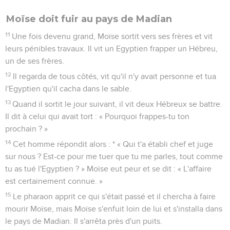
Moïse doit fuir au pays de Madian
11
Une fois devenu grand, Moïse sortit vers ses frères et vit
leurs pénibles travaux. Il vit un Egyptien frapper un Hébreu,
un de ses frères.
12
Il regarda de tous côtés, vit qu'il n'y avait personne et tua
l'Egyptien qu'il cacha dans le sable.
13
Quand il sortit le jour suivant, il vit deux Hébreux se battre.
Il dit à celui qui avait tort : « Pourquoi frappes-tu ton
prochain ? »
14
Cet homme répondit alors : * « Qui t'a établi chef et juge
sur nous ? Est-ce pour me tuer que tu me parles, tout comme
tu as tué l'Egyptien ? » Moïse eut peur et se dit : « L'affaire
est certainement connue. »
15
Le pharaon apprit ce qui s'était passé et il chercha à faire
mourir Moïse, mais Moïse s'enfuit loin de lui et s'installa dans
le pays de Madian. Il s'arrêta près d'un puits.