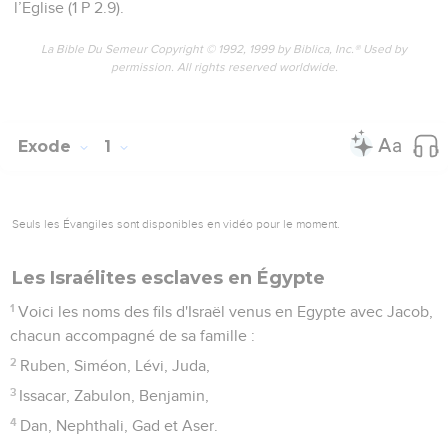
l’Eglise (1 P 2.9).
La Bible Du Semeur Copyright © 1992, 1999 by Biblica, Inc.® Used by
permission. All rights reserved worldwide.
Exode
1
Seuls les Évangiles sont disponibles en vidéo pour le moment.
Les Israélites esclaves en Égypte
1
Voici les noms des fils d'Israël venus en Egypte avec Jacob,
chacun accompagné de sa famille :
2
Ruben, Siméon, Lévi, Juda,
3
Issacar, Zabulon, Benjamin,
4
Dan, Nephthali, Gad et Aser.