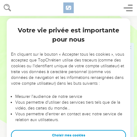
« Nous sommes tes serviteurs. »
19
Joseph leur dit : « N’ayez pas peur ! Suis-je en effet à la
place de Dieu ?
Segond 21
20
Vous aviez projeté de me faire du mal, Dieu l'a changé en
Votre vie privée est importante
Genèse
50
bien pour accomplir ce qui arrive aujourd'hui, pour sauver la
pour nous
vie à un peuple nombreux.
21
Désormais, n’ayez donc plus peur : je pourvoirai à vos
En cliquant sur le bouton « Accepter tous les cookies », vous
besoins et à ceux de vos enfants. » C’est ainsi qu’il les
acceptez que TopChrétien utilise des traceurs (comme des
cookies ou l'identifiant unique de votre compte utilisateur) et
réconforta en parlant à leur cœur.
traite vos données à caractère personnel (comme vos
22
Joseph habita en Egypte, ainsi que la famille de son père.
données de navigation et les informations renseignées dans
Il vécut 110 ans.
votre compte utilisateur) dans les buts suivants :
23
Joseph vit les fils d'Ephraïm jusqu'à la troisième
Mesurer l'audience de notre service
génération et il tint même les fils de Makir, le fils de
Vous permettre d'utiliser des services tiers tels que de la
Manassé, sur ses genoux à leur naissance.
vidéo, des cartes du monde…
Vous permettre d'entrer en contact avec notre service de
24
Joseph dit à ses frères : « Je vais mourir, mais Dieu
relation aux utilisateurs.
interviendra pour vous et vous fera remonter de ce pays-ci
jusque dans le pays qu'il a juré de donner à Abraham, à Isaac
Choisir mes cookies