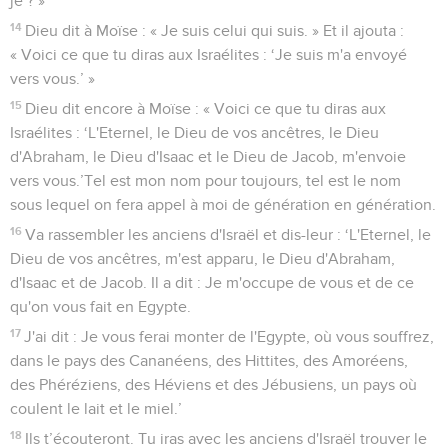
je ? »
14
Dieu dit à Moïse : « Je suis celui qui suis. » Et il ajouta :
« Voici ce que tu diras aux Israélites : ‘Je suis m'a envoyé
vers vous.’ »
15
Dieu dit encore à Moïse : « Voici ce que tu diras aux
Israélites : ‘L'Eternel, le Dieu de vos ancêtres, le Dieu
d'Abraham, le Dieu d'Isaac et le Dieu de Jacob, m'envoie
vers vous.’Tel est mon nom pour toujours, tel est le nom
sous lequel on fera appel à moi de génération en génération.
16
Va rassembler les anciens d'Israël et dis-leur : ‘L'Eternel, le
Dieu de vos ancêtres, m'est apparu, le Dieu d'Abraham,
d'Isaac et de Jacob. Il a dit : Je m'occupe de vous et de ce
qu'on vous fait en Egypte.
17
J'ai dit : Je vous ferai monter de l'Egypte, où vous souffrez,
dans le pays des Cananéens, des Hittites, des Amoréens,
des Phéréziens, des Héviens et des Jébusiens, un pays où
coulent le lait et le miel.’
18
Ils t’écouteront. Tu iras avec les anciens d'Israël trouver le