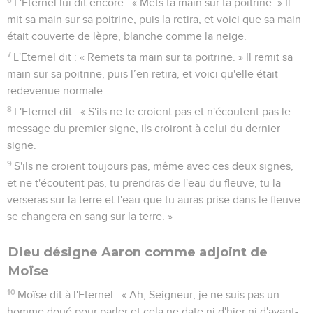
L'Eternel lui dit encore : « Mets ta main sur ta poitrine. » Il
mit sa main sur sa poitrine, puis la retira, et voici que sa main
était couverte de lèpre, blanche comme la neige.
7
L'Eternel dit : « Remets ta main sur ta poitrine. » Il remit sa
main sur sa poitrine, puis l’en retira, et voici qu'elle était
redevenue normale.
8
L'Eternel dit : « S'ils ne te croient pas et n'écoutent pas le
message du premier signe, ils croiront à celui du dernier
signe.
9
S'ils ne croient toujours pas, même avec ces deux signes,
et ne t'écoutent pas, tu prendras de l'eau du fleuve, tu la
verseras sur la terre et l'eau que tu auras prise dans le fleuve
se changera en sang sur la terre. »
Dieu désigne Aaron comme adjoint de
Moïse
10
Moïse dit à l'Eternel : « Ah, Seigneur, je ne suis pas un
homme doué pour parler et cela ne date ni d'hier ni d'avant-