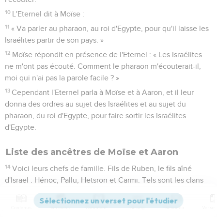
10
L'Eternel dit à Moïse :
11
« Va parler au pharaon, au roi d'Egypte, pour qu'il laisse les
Israélites partir de son pays. »
12
Moïse répondit en présence de l'Eternel : « Les Israélites
ne m'ont pas écouté. Comment le pharaon m'écouterait-il,
moi qui n'ai pas la parole facile ? »
13
Cependant l'Eternel parla à Moïse et à Aaron, et il leur
donna des ordres au sujet des Israélites et au sujet du
pharaon, du roi d'Egypte, pour faire sortir les Israélites
d'Egypte.
Liste des ancêtres de Moïse et Aaron
14
Voici leurs chefs de famille. Fils de Ruben, le fils aîné
d'Israël : Hénoc, Pallu, Hetsron et Carmi. Tels sont les clans
de Ruben.
15
Fils de Siméon : Jemuel, Jamin, Ohad, Jakin et Tsochar,
Contenus
Versions
Commentaires
Strong
Dictionnaire