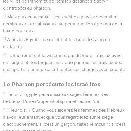
les villes de Pithom et de Ramsès destinées à servir
d'entrepôts au pharaon.
12
Mais plus on accablait les Israélites, plus ils devenaient
nombreux et envahissants, au point que l'on éprouva de la
haine pour eux.
13
Alors les Egyptiens soumirent les Israélites à un dur
esclavage.
14
Ils leur rendirent la vie amère par de lourds travaux avec
de l’argile et des briques ainsi que par tous les travaux des
champs. Ils leur imposaient toutes ces charges avec cruauté.
Le Pharaon persécute les Israélites
15
Le roi d'Egypte parla aussi aux sages-femmes des
Hébreux. L'une s'appelait Shiphra et l'autre Pua.
16
Il leur dit : « Quand vous aiderez les femmes des Hébreux
à avoir leur enfant et que vous regarderez sur le siège
d’accouchement, si c'est un garçon, faites-le mourir ; si c'est