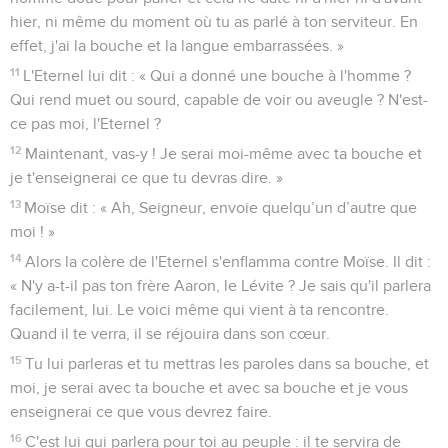
hier, ni même du moment où tu as parlé à ton serviteur. En
effet, j'ai la bouche et la langue embarrassées. »
11
L'Eternel lui dit : « Qui a donné une bouche à l'homme ?
Qui rend muet ou sourd, capable de voir ou aveugle ? N'est-
ce pas moi, l'Eternel ?
12
Maintenant, vas-y ! Je serai moi-même avec ta bouche et
je t'enseignerai ce que tu devras dire. »
13
Moïse dit : « Ah, Seigneur, envoie quelqu’un d’autre que
moi ! »
14
Alors la colère de l'Eternel s'enflamma contre Moïse. Il dit :
« N'y a-t-il pas ton frère Aaron, le Lévite ? Je sais qu'il parlera
facilement, lui. Le voici même qui vient à ta rencontre.
Quand il te verra, il se réjouira dans son cœur.
15
Tu lui parleras et tu mettras les paroles dans sa bouche, et
moi, je serai avec ta bouche et avec sa bouche et je vous
enseignerai ce que vous devrez faire.
16
C'est lui qui parlera pour toi au peuple : il te servira de