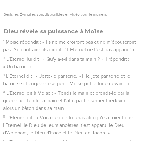
Seuls les Évangiles sont disponibles en vidéo pour le moment.
Dieu révèle sa puissance à Moïse
1
Moïse répondit : « Ils ne me croiront pas et ne m'écouteront
pas. Au contraire, ils diront : ‘L'Eternel ne t'est pas apparu.’ »
2
L'Eternel lui dit : « Qu'y a-t-il dans ta main ? » Il répondit :
« Un bâton. »
3
L'Eternel dit : « Jette-le par terre. » Il le jeta par terre et le
bâton se changea en serpent. Moïse prit la fuite devant lui.
4
L'Eternel dit à Moïse : « Tends la main et prends-le par la
queue. » Il tendit la main et l’attrapa. Le serpent redevint
alors un bâton dans sa main.
5
L'Eternel dit : « Voilà ce que tu feras afin qu'ils croient que
l'Eternel, le Dieu de leurs ancêtres, t'est apparu, le Dieu
d'Abraham, le Dieu d'Isaac et le Dieu de Jacob. »
6