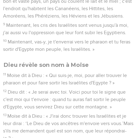
bon et vaste pays, un pays où coulent le lait et le miel ; c'est
l'endroit qu'habitent les Cananéens, les Hittites, les
Amoréens, les Phéréziens, les Héviens et les Jébusiens.
9
Maintenant, les cris des Israélites sont venus jusqu'à moi,
j'ai aussi vu l'oppression que leur font subir les Egyptiens.
10
Maintenant, vas-y, je t'enverrai vers le pharaon et tu feras
sortir d'Egypte mon peuple, les Israélites. »
Dieu révèle son nom à Moïse
11
Moïse dit à Dieu : « Qui suis-je, moi, pour aller trouver le
pharaon et pour faire sortir les Israélites d'Egypte ? »
12
Dieu dit : « Je serai avec toi. Voici pour toi le signe que
c'est moi qui t'envoie : quand tu auras fait sortir le peuple
d'Egypte, vous servirez Dieu sur cette montagne. »
13
Moïse dit à Dieu : « J'irai donc trouver les Israélites et je
leur dirai : ‘Le Dieu de vos ancêtres m'envoie vers vous.’Mais
s'ils me demandent quel est son nom, que leur répondrai-