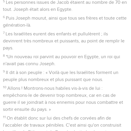
5
Les personnes issues de Jacob étaient au nombre de 70 en
tout. Joseph était alors en Egypte.
6
Puis Joseph mourut, ainsi que tous ses frères et toute cette
génération-là.
7
Les Israélites eurent des enfants et pullulèrent ; ils
devinrent très nombreux et puissants, au point de remplir le
pays.
8
*Un nouveau roi parvint au pouvoir en Egypte, un roi qui
n'avait pas connu Joseph.
9
Il dit à son peuple : « Voilà que les Israélites forment un
peuple plus nombreux et plus puissant que nous.
10
Allons ! Montrons-nous habiles vis-à-vis de lui :
empêchons-le de devenir trop nombreux, car en cas de
guerre il se joindrait à nos ennemis pour nous combattre et
sortir ensuite du pays. »
11
On établit donc sur lui des chefs de corvées afin de
l'accabler de travaux pénibles. C'est ainsi qu'on construisit