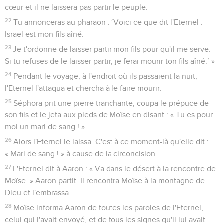
cœur et il ne laissera pas partir le peuple.
22
Tu annonceras au pharaon : ‘Voici ce que dit l'Eternel :
Israël est mon fils aîné.
23
Je t'ordonne de laisser partir mon fils pour qu'il me serve.
Si tu refuses de le laisser partir, je ferai mourir ton fils aîné.’ »
24
Pendant le voyage, à l'endroit où ils passaient la nuit,
l'Eternel l'attaqua et chercha à le faire mourir.
25
Séphora prit une pierre tranchante, coupa le prépuce de
son fils et le jeta aux pieds de Moïse en disant : « Tu es pour
moi un mari de sang ! »
26
Alors l'Eternel le laissa. C'est à ce moment-là qu'elle dit :
« Mari de sang ! » à cause de la circoncision.
27
L'Eternel dit à Aaron : « Va dans le désert à la rencontre de
Moïse. » Aaron partit. Il rencontra Moïse à la montagne de
Dieu et l'embrassa.
28
Moïse informa Aaron de toutes les paroles de l'Eternel,
celui qui l'avait envoyé, et de tous les signes qu'il lui avait