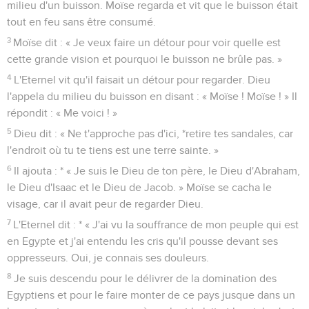
milieu d'un buisson. Moïse regarda et vit que le buisson était
tout en feu sans être consumé.
3
Moïse dit : « Je veux faire un détour pour voir quelle est
cette grande vision et pourquoi le buisson ne brûle pas. »
4
L'Eternel vit qu'il faisait un détour pour regarder. Dieu
l'appela du milieu du buisson en disant : « Moïse ! Moïse ! » Il
répondit : « Me voici ! »
5
Dieu dit : « Ne t'approche pas d'ici, *retire tes sandales, car
l'endroit où tu te tiens est une terre sainte. »
6
Il ajouta : * « Je suis le Dieu de ton père, le Dieu d'Abraham,
le Dieu d'Isaac et le Dieu de Jacob. » Moïse se cacha le
visage, car il avait peur de regarder Dieu.
7
L'Eternel dit : * « J'ai vu la souffrance de mon peuple qui est
en Egypte et j'ai entendu les cris qu'il pousse devant ses
oppresseurs. Oui, je connais ses douleurs.
8
Je suis descendu pour le délivrer de la domination des
Egyptiens et pour le faire monter de ce pays jusque dans un