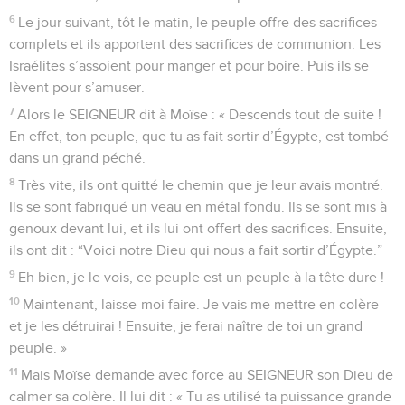
6
Le jour suivant, tôt le matin, le peuple offre des sacrifices
complets et ils apportent des sacrifices de communion. Les
Israélites s’assoient pour manger et pour boire. Puis ils se
lèvent pour s’amuser.
7
Alors le SEIGNEUR dit à Moïse : « Descends tout de suite !
En effet, ton peuple, que tu as fait sortir d’Égypte, est tombé
dans un grand péché.
8
Très vite, ils ont quitté le chemin que je leur avais montré.
Ils se sont fabriqué un veau en métal fondu. Ils se sont mis à
genoux devant lui, et ils lui ont offert des sacrifices. Ensuite,
ils ont dit : “Voici notre Dieu qui nous a fait sortir d’Égypte.”
9
Eh bien, je le vois, ce peuple est un peuple à la tête dure !
10
Maintenant, laisse-moi faire. Je vais me mettre en colère
et je les détruirai ! Ensuite, je ferai naître de toi un grand
peuple. »
11
Mais Moïse demande avec force au SEIGNEUR son Dieu de
calmer sa colère. Il lui dit : « Tu as utilisé ta puissance grande