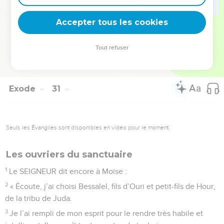
38
Si quelqu’un prépare un parfum comme celui-ci, pour en
Accepter tous les cookies
respirer l’odeur, il faut le chasser de la communauté. »
© Société biblique française – Bibli’O, 2000, avec autorisation. Pour vous procurer
Tout refuser
une Bible imprimée, rendez-vous sur www.editionsbiblio.fr
Exode
31
Seuls les Évangiles sont disponibles en vidéo pour le moment.
Les ouvriers du sanctuaire
1
Le SEIGNEUR dit encore à Moïse :
2
« Écoute, j’ai choisi Bessalel, fils d’Ouri et petit-fils de Hour,
de la tribu de Juda.
3
Je l’ai rempli de mon esprit pour le rendre très habile et