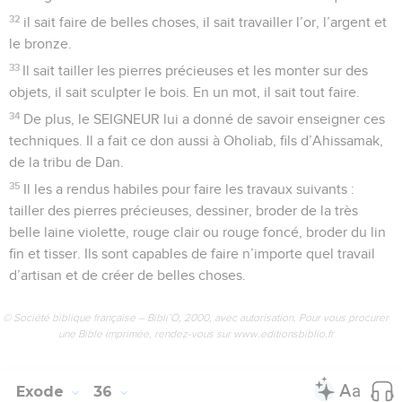
32
il sait faire de belles choses, il sait travailler l’or, l’argent et
le bronze.
33
Il sait tailler les pierres précieuses et les monter sur des
objets, il sait sculpter le bois. En un mot, il sait tout faire.
34
De plus, le SEIGNEUR lui a donné de savoir enseigner ces
techniques. Il a fait ce don aussi à Oholiab, fils d’Ahissamak,
de la tribu de Dan.
35
Il les a rendus habiles pour faire les travaux suivants :
tailler des pierres précieuses, dessiner, broder de la très
belle laine violette, rouge clair ou rouge foncé, broder du lin
fin et tisser. Ils sont capables de faire n’importe quel travail
d’artisan et de créer de belles choses.
© Société biblique française – Bibli’O, 2000, avec autorisation. Pour vous procurer
une Bible imprimée, rendez-vous sur www.editionsbiblio.fr
Exode
36