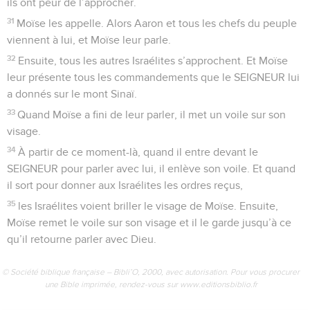
ils ont peur de l’approcher.
31
Moïse les appelle. Alors Aaron et tous les chefs du peuple
viennent à lui, et Moïse leur parle.
32
Ensuite, tous les autres Israélites s’approchent. Et Moïse
leur présente tous les commandements que le SEIGNEUR lui
a donnés sur le mont Sinaï.
33
Quand Moïse a fini de leur parler, il met un voile sur son
visage.
34
À partir de ce moment-là, quand il entre devant le
SEIGNEUR pour parler avec lui, il enlève son voile. Et quand
il sort pour donner aux Israélites les ordres reçus,
35
les Israélites voient briller le visage de Moïse. Ensuite,
Moïse remet le voile sur son visage et il le garde jusqu’à ce
qu’il retourne parler avec Dieu.
© Société biblique française – Bibli’O, 2000, avec autorisation. Pour vous procurer
une Bible imprimée, rendez-vous sur www.editionsbiblio.fr