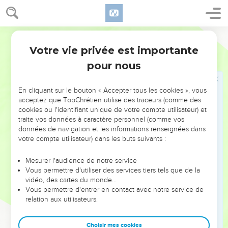
met sur le corps d’une personne qui n’est pas prêtre, il faut
le chasser de la communauté.” »
Parole de Vie
La fabrication du parfum sacré
Votre vie privée est importante
Exode
30
34
Le SEIGNEUR dit encore à Moïse : « Trouve des produits
pour nous
de bonne odeur : résine et parfums de différentes plantes.
Mélange-les avec une quantité égale d’encens pur.
En cliquant sur le bouton « Accepter tous les cookies », vous
35
Un parfumeur les mélangera avec du sel pour faire un
acceptez que TopChrétien utilise des traceurs (comme des
produit pur et réservé à mon service.
cookies ou l'identifiant unique de votre compte utilisateur) et
traite vos données à caractère personnel (comme vos
36
Tu réduiras une partie de ce parfum en poudre fine. Tu en
données de navigation et les informations renseignées dans
mettras dans la tente de la rencontre, devant le coffre
votre compte utilisateur) dans les buts suivants :
contenant les tablettes de l’alliance, là où je te rencontrerai.
Pour vous, ce produit sera uniquement réservé à mon
Mesurer l'audience de notre service
Vous permettre d'utiliser des services tiers tels que de la
service.
vidéo, des cartes du monde…
37
Personne ne doit fabriquer un parfum composé de la
Vous permettre d'entrer en contact avec notre service de
relation aux utilisateurs.
même façon. Et vous ne vous en servirez pas pour vous-
mêmes. Vous le considérerez comme un produit réservé
pour le SEIGNEUR.
Choisir mes cookies