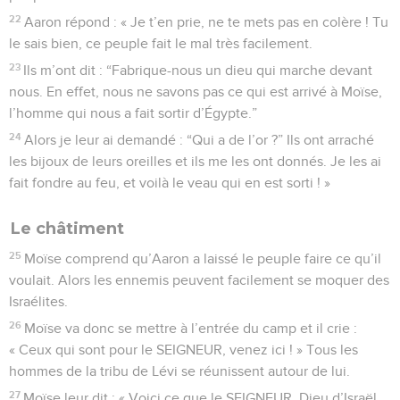
22
Aaron répond : « Je t’en prie, ne te mets pas en colère ! Tu
le sais bien, ce peuple fait le mal très facilement.
23
Ils m’ont dit : “Fabrique-nous un dieu qui marche devant
nous. En effet, nous ne savons pas ce qui est arrivé à Moïse,
l’homme qui nous a fait sortir d’Égypte.”
24
Alors je leur ai demandé : “Qui a de l’or ?” Ils ont arraché
les bijoux de leurs oreilles et ils me les ont donnés. Je les ai
fait fondre au feu, et voilà le veau qui en est sorti ! »
Le châtiment
25
Moïse comprend qu’Aaron a laissé le peuple faire ce qu’il
voulait. Alors les ennemis peuvent facilement se moquer des
Israélites.
26
Moïse va donc se mettre à l’entrée du camp et il crie :
« Ceux qui sont pour le SEIGNEUR, venez ici ! » Tous les
hommes de la tribu de Lévi se réunissent autour de lui.
27
Moïse leur dit : « Voici ce que le SEIGNEUR, Dieu d’Israël,