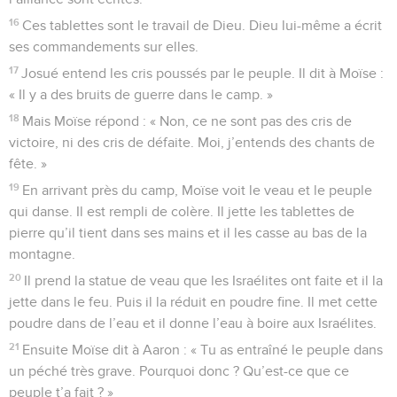
16
Ces tablettes sont le travail de Dieu. Dieu lui-même a écrit
ses commandements sur elles.
17
Josué entend les cris poussés par le peuple. Il dit à Moïse :
« Il y a des bruits de guerre dans le camp. »
18
Mais Moïse répond : « Non, ce ne sont pas des cris de
victoire, ni des cris de défaite. Moi, j’entends des chants de
fête. »
19
En arrivant près du camp, Moïse voit le veau et le peuple
qui danse. Il est rempli de colère. Il jette les tablettes de
pierre qu’il tient dans ses mains et il les casse au bas de la
montagne.
20
Il prend la statue de veau que les Israélites ont faite et il la
jette dans le feu. Puis il la réduit en poudre fine. Il met cette
poudre dans de l’eau et il donne l’eau à boire aux Israélites.
21
Ensuite Moïse dit à Aaron : « Tu as entraîné le peuple dans
un péché très grave. Pourquoi donc ? Qu’est-ce que ce
peuple t’a fait ? »