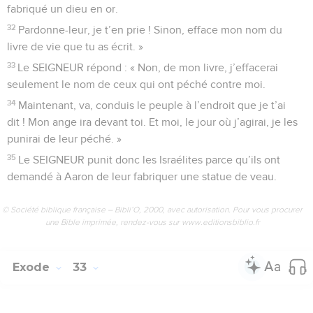
fabriqué un dieu en or.
32
Pardonne-leur, je t’en prie ! Sinon, efface mon nom du
livre de vie que tu as écrit. »
33
Le SEIGNEUR répond : « Non, de mon livre, j’effacerai
seulement le nom de ceux qui ont péché contre moi.
34
Maintenant, va, conduis le peuple à l’endroit que je t’ai
dit ! Mon ange ira devant toi. Et moi, le jour où j’agirai, je les
punirai de leur péché. »
35
Le SEIGNEUR punit donc les Israélites parce qu’ils ont
demandé à Aaron de leur fabriquer une statue de veau.
© Société biblique française – Bibli’O, 2000, avec autorisation. Pour vous procurer
une Bible imprimée, rendez-vous sur www.editionsbiblio.fr
Exode
33