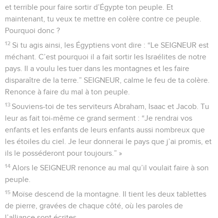
et terrible pour faire sortir d’Égypte ton peuple. Et
maintenant, tu veux te mettre en colère contre ce peuple.
Pourquoi donc ?
12
Si tu agis ainsi, les Égyptiens vont dire : “Le SEIGNEUR est
méchant. C’est pourquoi il a fait sortir les Israélites de notre
pays. Il a voulu les tuer dans les montagnes et les faire
disparaître de la terre.” SEIGNEUR, calme le feu de ta colère.
Renonce à faire du mal à ton peuple.
13
Souviens-toi de tes serviteurs Abraham, Isaac et Jacob. Tu
leur as fait toi-même ce grand serment : “Je rendrai vos
enfants et les enfants de leurs enfants aussi nombreux que
les étoiles du ciel. Je leur donnerai le pays que j’ai promis, et
ils le posséderont pour toujours.” »
14
Alors le SEIGNEUR renonce au mal qu’il voulait faire à son
peuple.
15
Moïse descend de la montagne. Il tient les deux tablettes
de pierre, gravées de chaque côté, où les paroles de
l’alliance sont écrites.