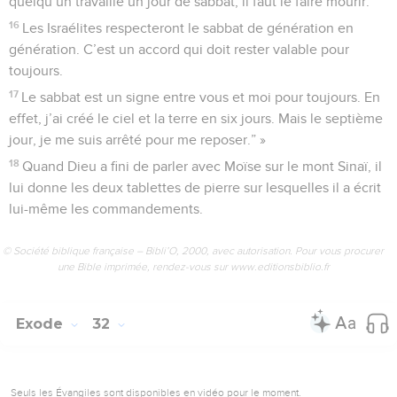
quelqu’un travaille un jour de sabbat, il faut le faire mourir.
16
Les Israélites respecteront le sabbat de génération en
génération. C’est un accord qui doit rester valable pour
toujours.
17
Le sabbat est un signe entre vous et moi pour toujours. En
effet, j’ai créé le ciel et la terre en six jours. Mais le septième
jour, je me suis arrêté pour me reposer.” »
18
Quand Dieu a fini de parler avec Moïse sur le mont Sinaï, il
lui donne les deux tablettes de pierre sur lesquelles il a écrit
lui-même les commandements.
© Société biblique française – Bibli’O, 2000, avec autorisation. Pour vous procurer
une Bible imprimée, rendez-vous sur www.editionsbiblio.fr
Exode
32
Seuls les Évangiles sont disponibles en vidéo pour le moment.