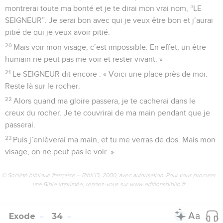
montrerai toute ma bonté et je te dirai mon vrai nom, “LE
SEIGNEUR”. Je serai bon avec qui je veux être bon et j’aurai
pitié de qui je veux avoir pitié.
20
Mais voir mon visage, c’est impossible. En effet, un être
humain ne peut pas me voir et rester vivant. »
21
Le SEIGNEUR dit encore : « Voici une place près de moi.
Reste là sur le rocher.
22
Alors quand ma gloire passera, je te cacherai dans le
creux du rocher. Je te couvrirai de ma main pendant que je
passerai.
23
Puis j’enlèverai ma main, et tu me verras de dos. Mais mon
visage, on ne peut pas le voir. »
© Société biblique française – Bibli’O, 2000, avec autorisation. Pour vous procurer
une Bible imprimée, rendez-vous sur www.editionsbiblio.fr
Exode
34