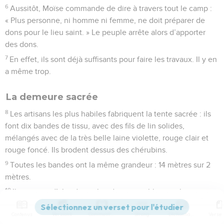
6
Aussitôt, Moïse commande de dire à travers tout le camp :
« Plus personne, ni homme ni femme, ne doit préparer de
dons pour le lieu saint. » Le peuple arrête alors d’apporter
des dons.
7
En effet, ils sont déjà suffisants pour faire les travaux. Il y en
a même trop.
La demeure sacrée
8
Les artisans les plus habiles fabriquent la tente sacrée : ils
font dix bandes de tissu, avec des fils de lin solides,
mélangés avec de la très belle laine violette, rouge clair et
rouge foncé. Ils brodent dessus des chérubins.
9
Toutes les bandes ont la même grandeur : 14 mètres sur 2
mètres.
10
Ils mettent d’abord cinq bandes ensemble, puis les cinq
autres.
Contenus
Versions
Commentaires
Strong
Dictionnaire
11
Ils fixent des attaches en laine violette au bord de la