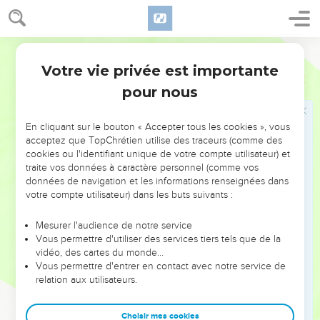
Israël, le peuple vassal. Celles-ci sont comme rythmées par
les montées de Moïse vers Dieu sur le mont Sinaï et par ses
retours vers le peuple au pied de la montagne (19.3,7,8,14,
Segond 21
etc.).
Votre vie privée est importante
Exode
Introduction
La charte de l’alliance, les dix commandements (20.1-17), est
pour nous
proclamée, introduite par cette déclaration fondamentale
du Suzerain de l’alliance : « Je suis l’Eternel ton Dieu qui t’ai
En cliquant sur le bouton « Accepter tous les cookies », vous
acceptez que TopChrétien utilise des traceurs (comme des
fait sortir d’Egypte, du pays où tu étais esclave » (20.2).
cookies ou l'identifiant unique de votre compte utilisateur) et
Après l’énoncé du contenu du « livre de l’alliance » (24.7),
traite vos données à caractère personnel (comme vos
de 20.22 à 23.32, l’alliance est ratifiée par le peuple et par
données de navigation et les informations renseignées dans
Dieu (24.1-18). Puis l’Eternel donne à Moïse des instructions
votre compte utilisateur) dans les buts suivants :
pour la construction et le service du *tabernacle, lieu où va
Mesurer l'audience de notre service
se manifester la présence du Suzerain au milieu de son
Vous permettre d'utiliser des services tiers tels que de la
peuple (ch.25 à 31). C’est alors qu’éclate la crise du veau
vidéo, des cartes du monde…
d’or, avec l’arrêt des procédures de l’alliance (32.1 à 34.3).
Vous permettre d'entrer en contact avec notre service de
relation aux utilisateurs.
Mais dans son amour, l’Eternel réaffirme sa volonté de faire
alliance avec Israël (34.4-35), et après la construction du
Choisir mes cookies
tabernacle, son sanctuaire (35.1 à 40.33), « la nuée