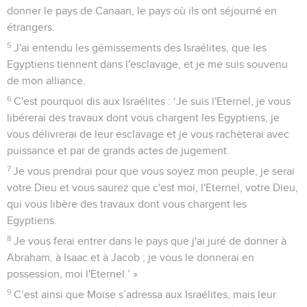
1
L'Eternel dit à Moïse : « Tu vas voir maintenant ce que je
ferai au pharaon. Une main puissante le forcera à les laisser
partir, une main puissante le forcera à les chasser de son
pays. »
Dieu promet à Moïse de délivrer Israël
2
Dieu s’adressa encore à Moïse et dit : « Je suis l'Eternel.
3
Je suis apparu à Abraham, à Isaac et à Jacob comme le
Dieu tout-puissant, mais je ne me suis pas pleinement fait
connaître à eux sous mon nom, l'Eternel.
4
J'ai aussi établi mon alliance avec eux : j’ai promis de leur
donner le pays de Canaan, le pays où ils ont séjourné en
étrangers.
5
J'ai entendu les gémissements des Israélites, que les
Egyptiens tiennent dans l'esclavage, et je me suis souvenu
de mon alliance.
6