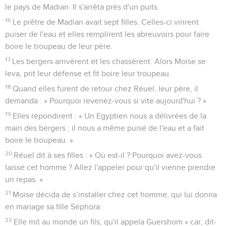
un de ses frères.
12
Il regarda de tous côtés, vit qu'il n'y avait personne et tua
l'Egyptien qu'il cacha dans le sable.
13
Quand il sortit le jour suivant, il vit deux Hébreux se battre.
Il dit à celui qui avait tort : « Pourquoi frappes-tu ton
prochain ? »
14
Cet homme répondit alors : * « Qui t'a établi chef et juge
sur nous ? Est-ce pour me tuer que tu me parles, tout comme
tu as tué l'Egyptien ? » Moïse eut peur et se dit : « L'affaire
est certainement connue. »
15
Le pharaon apprit ce qui s'était passé et il chercha à faire
mourir Moïse, mais Moïse s'enfuit loin de lui et s'installa dans
le pays de Madian. Il s'arrêta près d'un puits.
16
Le prêtre de Madian avait sept filles. Celles-ci vinrent
puiser de l'eau et elles remplirent les abreuvoirs pour faire
boire le troupeau de leur père.
17
Les bergers arrivèrent et les chassèrent. Alors Moïse se
leva, prit leur défense et fit boire leur troupeau.