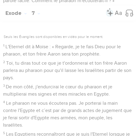
26
C’est à cet Aaron et ce Moïse que l'Eternel dit : « Faites
sortir les Israélites d'Egypte en corps d’armée. »
27
Ce sont eux qui parlèrent au pharaon, au roi d'Egypte,
pour faire sortir les Israélites d'Egypte. Il s’agit de ce Moïse-là
et de cet Aaron-là.
Dieu renouvelle sa promesse à Moïse
28
Lorsque l'Eternel parla à Moïse en Egypte,
29
il lui dit : « Je suis l'Eternel. Répète au pharaon, au roi
d'Egypte, tout ce que je te dis. »
30
Moïse répondit en présence de l'Eternel : « Je n'ai pas la
parole facile. Comment le pharaon m'écouterait-il ? »
Exode
7
Seuls les Évangiles sont disponibles en vidéo pour le moment.