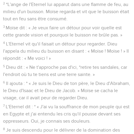
Leurs appels montèrent du fond de l'esclavage jusqu'à Dieu.
24
Dieu entendit leurs gémissements et se souvint de son
alliance avec Abraham, Isaac et Jacob.
25
Dieu vit les Israélites, il comprit leur situation.
Exode
3
Seuls les Évangiles sont disponibles en vidéo pour le moment.
1
Moïse était devenu berger du troupeau de son beau-père
Jéthro, le prêtre de Madian. Il conduisit le troupeau derrière
le désert et vint à la montagne de Dieu, à Horeb.
2
*L'ange de l'Eternel lui apparut dans une flamme de feu, au
milieu d'un buisson. Moïse regarda et vit que le buisson était
tout en feu sans être consumé.
3
Moïse dit : « Je veux faire un détour pour voir quelle est
cette grande vision et pourquoi le buisson ne brûle pas. »
4