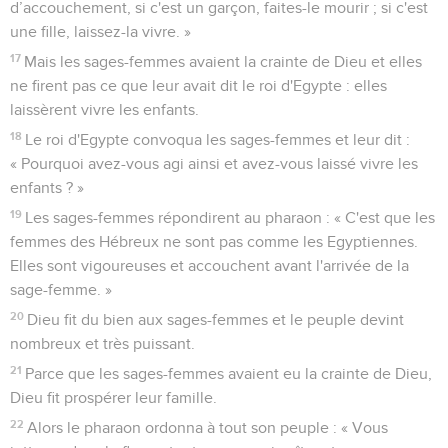
13
Alors les Egyptiens soumirent les Israélites à un dur
esclavage.
14
Ils leur rendirent la vie amère par de lourds travaux avec
de l’argile et des briques ainsi que par tous les travaux des
champs. Ils leur imposaient toutes ces charges avec cruauté.
Le Pharaon persécute les Israélites
15
Le roi d'Egypte parla aussi aux sages-femmes des
Hébreux. L'une s'appelait Shiphra et l'autre Pua.
16
Il leur dit : « Quand vous aiderez les femmes des Hébreux
à avoir leur enfant et que vous regarderez sur le siège
d’accouchement, si c'est un garçon, faites-le mourir ; si c'est
une fille, laissez-la vivre. »
17
Mais les sages-femmes avaient la crainte de Dieu et elles
ne firent pas ce que leur avait dit le roi d'Egypte : elles
laissèrent vivre les enfants.
18
Le roi d'Egypte convoqua les sages-femmes et leur dit :