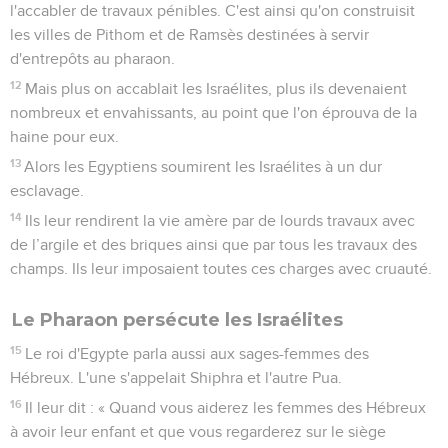
Les Israélites eurent des enfants et pullulèrent ; ils
devinrent très nombreux et puissants, au point de remplir le
pays.
8
*Un nouveau roi parvint au pouvoir en Egypte, un roi qui
n'avait pas connu Joseph.
9
Il dit à son peuple : « Voilà que les Israélites forment un
peuple plus nombreux et plus puissant que nous.
10
Allons ! Montrons-nous habiles vis-à-vis de lui :
empêchons-le de devenir trop nombreux, car en cas de
guerre il se joindrait à nos ennemis pour nous combattre et
sortir ensuite du pays. »
11
On établit donc sur lui des chefs de corvées afin de
l'accabler de travaux pénibles. C'est ainsi qu'on construisit
les villes de Pithom et de Ramsès destinées à servir
d'entrepôts au pharaon.
12
Mais plus on accablait les Israélites, plus ils devenaient
nombreux et envahissants, au point que l'on éprouva de la
haine pour eux.