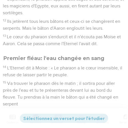
parlèrent au pharaon.
Le Pharaon refuse d'écouter Moïse et Aaron
8
L'Eternel dit à Moïse et à Aaron :
9
« Si le pharaon vous dit : ‘Faites un miracle !’tu ordonneras
à Aaron : ‘Prends ton bâton et jette-le devant le pharaon.’Le
bâton se changera alors en serpent. »
10
Moïse et Aaron allèrent trouver le pharaon et se
conformèrent à ce que l'Eternel avait ordonné : Aaron jeta
son bâton devant le pharaon et devant ses serviteurs, et il se
changea en serpent.
11
Cependant, le pharaon appela des sages et des sorciers, et
les magiciens d'Egypte, eux aussi, en firent autant par leurs
sortilèges.
12
Ils jetèrent tous leurs bâtons et ceux-ci se changèrent en
serpents. Mais le bâton d'Aaron engloutit les leurs.
13
Contenus
Versions
Commentaires
Strong
Dictionnaire
Le cœur du pharaon s'endurcit et il n'écouta pas Moïse et