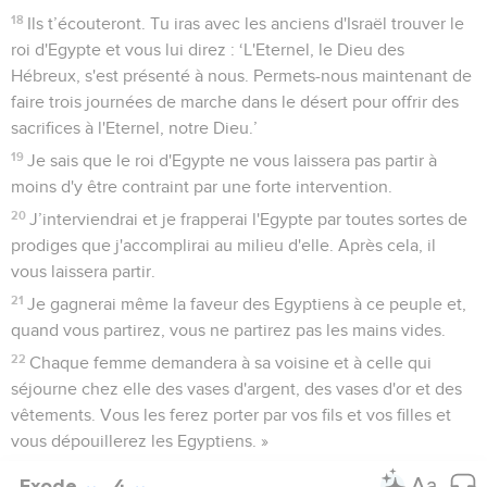
Israélites : ‘L'Eternel, le Dieu de vos ancêtres, le Dieu
d'Abraham, le Dieu d'Isaac et le Dieu de Jacob, m'envoie
vers vous.’Tel est mon nom pour toujours, tel est le nom
sous lequel on fera appel à moi de génération en génération.
16
Va rassembler les anciens d'Israël et dis-leur : ‘L'Eternel, le
Dieu de vos ancêtres, m'est apparu, le Dieu d'Abraham,
d'Isaac et de Jacob. Il a dit : Je m'occupe de vous et de ce
qu'on vous fait en Egypte.
17
J'ai dit : Je vous ferai monter de l'Egypte, où vous souffrez,
dans le pays des Cananéens, des Hittites, des Amoréens,
des Phéréziens, des Héviens et des Jébusiens, un pays où
coulent le lait et le miel.’
18
Ils t’écouteront. Tu iras avec les anciens d'Israël trouver le
roi d'Egypte et vous lui direz : ‘L'Eternel, le Dieu des
Hébreux, s'est présenté à nous. Permets-nous maintenant de
faire trois journées de marche dans le désert pour offrir des
sacrifices à l'Eternel, notre Dieu.’
19