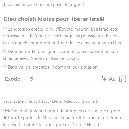
18
Quand elles furent de retour chez Réuel, leur père, il
demanda : « Pourquoi revenez-vous si vite aujourd'hui ? »
19
Elles répondirent : « Un Egyptien nous a délivrées de la
main des bergers ; il nous a même puisé de l'eau et a fait
boire le troupeau. »
20
Réuel dit à ses filles : « Où est-il ? Pourquoi avez-vous
laissé cet homme ? Allez l'appeler pour qu'il vienne prendre
un repas. »
21
Moïse décida de s’installer chez cet homme, qui lui donna
en mariage sa fille Séphora.
22
Elle mit au monde un fils, qu'il appela Guershom « car, dit-
il, je suis en exil dans un pays étranger. »
Dieu choisit Moïse pour libérer Israël
23
Longtemps après, le roi d'Egypte mourut. Les Israélites
gémissaient du fond de l'esclavage, ils poussaient des cris.