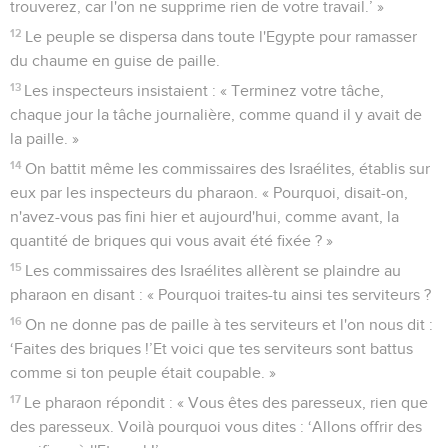
8
Vous leur imposerez néanmoins la quantité de briques
qu'ils faisaient auparavant, vous n'en supprimerez rien. En
effet, ce sont des paresseux. Voilà pourquoi ils crient :
‘Allons offrir des sacrifices à notre Dieu !’
9
Que l'on charge ces gens de travail, qu'ils y soient occupés,
et ils ne prêteront plus attention à des paroles
mensongères ! »
10
Les inspecteurs et les commissaires du peuple vinrent
annoncer au peuple : « Voici ce que dit le pharaon : ‘Je ne
vous donne plus de paille.
11
Allez vous-mêmes vous procurer de la paille où vous en
trouverez, car l'on ne supprime rien de votre travail.’ »
12
Le peuple se dispersa dans toute l'Egypte pour ramasser
du chaume en guise de paille.
13
Les inspecteurs insistaient : « Terminez votre tâche,
chaque jour la tâche journalière, comme quand il y avait de
la paille. »