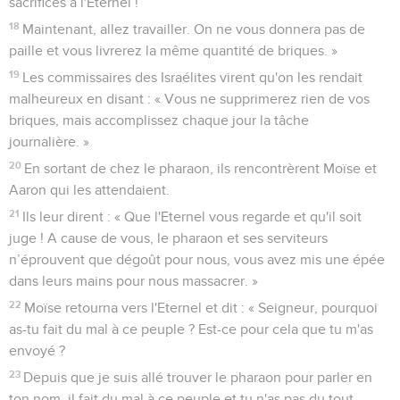
14
On battit même les commissaires des Israélites, établis sur
eux par les inspecteurs du pharaon. « Pourquoi, disait-on,
n'avez-vous pas fini hier et aujourd'hui, comme avant, la
quantité de briques qui vous avait été fixée ? »
15
Les commissaires des Israélites allèrent se plaindre au
pharaon en disant : « Pourquoi traites-tu ainsi tes serviteurs ?
16
On ne donne pas de paille à tes serviteurs et l'on nous dit :
‘Faites des briques !’Et voici que tes serviteurs sont battus
comme si ton peuple était coupable. »
17
Le pharaon répondit : « Vous êtes des paresseux, rien que
des paresseux. Voilà pourquoi vous dites : ‘Allons offrir des
sacrifices à l'Eternel !’
18
Maintenant, allez travailler. On ne vous donnera pas de
paille et vous livrerez la même quantité de briques. »
19
Les commissaires des Israélites virent qu'on les rendait
malheureux en disant : « Vous ne supprimerez rien de vos
briques, mais accomplissez chaque jour la tâche