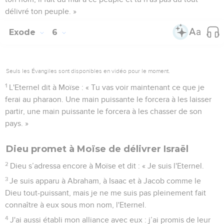
journalière. »
20
En sortant de chez le pharaon, ils rencontrèrent Moïse et
Aaron qui les attendaient.
21
Ils leur dirent : « Que l'Eternel vous regarde et qu'il soit
juge ! A cause de vous, le pharaon et ses serviteurs
n’éprouvent que dégoût pour nous, vous avez mis une épée
dans leurs mains pour nous massacrer. »
22
Moïse retourna vers l'Eternel et dit : « Seigneur, pourquoi
as-tu fait du mal à ce peuple ? Est-ce pour cela que tu m'as
envoyé ?
23
Depuis que je suis allé trouver le pharaon pour parler en
ton nom, il fait du mal à ce peuple et tu n'as pas du tout
délivré ton peuple. »
Exode
6
Seuls les Évangiles sont disponibles en vidéo pour le moment.