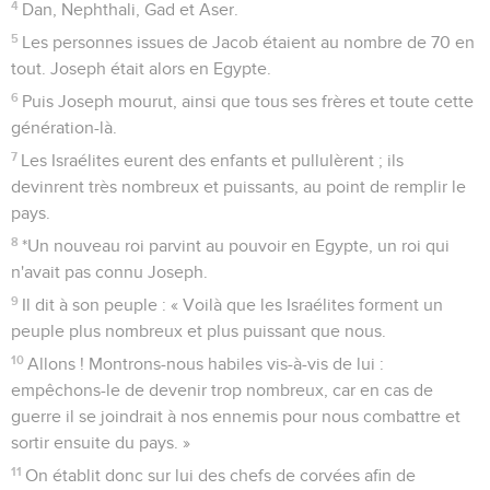
Exode
1
Seuls les Évangiles sont disponibles en vidéo pour le moment.
Les Israélites esclaves en Égypte
1
Voici les noms des fils d'Israël venus en Egypte avec Jacob,
chacun accompagné de sa famille :
2
Ruben, Siméon, Lévi, Juda,
3
Issacar, Zabulon, Benjamin,
4
Dan, Nephthali, Gad et Aser.
5
Les personnes issues de Jacob étaient au nombre de 70 en
tout. Joseph était alors en Egypte.
6
Puis Joseph mourut, ainsi que tous ses frères et toute cette
génération-là.
7