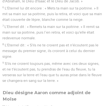
1
Moïse répondit : « Ils ne me croiront pas et ne m'écouteront
pas. Au contraire, ils diront : ‘L'Eternel ne t'est pas apparu.’ »
2
L'Eternel lui dit : « Qu'y a-t-il dans ta main ? » Il répondit :
« Un bâton. »
3
L'Eternel dit : « Jette-le par terre. » Il le jeta par terre et le
bâton se changea en serpent. Moïse prit la fuite devant lui.
4
L'Eternel dit à Moïse : « Tends la main et prends-le par la
queue. » Il tendit la main et l’attrapa. Le serpent redevint
alors un bâton dans sa main.
5
L'Eternel dit : « Voilà ce que tu feras afin qu'ils croient que
l'Eternel, le Dieu de leurs ancêtres, t'est apparu, le Dieu
d'Abraham, le Dieu d'Isaac et le Dieu de Jacob. »
6
L'Eternel lui dit encore : « Mets ta main sur ta poitrine. » Il
mit sa main sur sa poitrine, puis la retira, et voici que sa main
était couverte de lèpre, blanche comme la neige.
7
L'Eternel dit : « Remets ta main sur ta poitrine. » Il remit sa
main sur sa poitrine, puis l’en retira, et voici qu'elle était