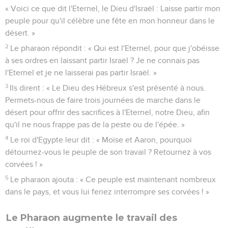
à Moïse et accomplit les signes sous les yeux du peuple.
31
Le peuple crut. Ils apprirent que l'Eternel s’occupait des
Israélites, qu'il avait vu leur souffrance, et ils se prosternèrent
et adorèrent.
Exode
5
Seuls les Évangiles sont disponibles en vidéo pour le moment.
Moïse et Aaron chez le Pharaon
1
Moïse et Aaron allèrent ensuite annoncer au pharaon :
« Voici ce que dit l'Eternel, le Dieu d'Israël : Laisse partir mon
peuple pour qu'il célèbre une fête en mon honneur dans le
désert. »
2
Le pharaon répondit : « Qui est l'Eternel, pour que j'obéisse
à ses ordres en laissant partir Israël ? Je ne connais pas
l'Eternel et je ne laisserai pas partir Israël. »