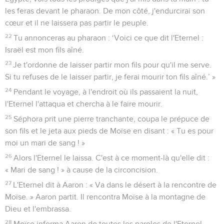
Moïse retourne auprès de son peuple
18
Moïse s'en alla. De retour chez son beau-père Jéthro, il lui
dit : « Laisse-moi retourner vers mes frères qui sont en
Egypte pour voir s'ils sont encore en vie. » Jéthro dit à
Moïse : « Vas-y en toute tranquillité. »
19
L'Eternel dit à Moïse dans le pays de Madian : « Vas-y,
retourne en Egypte, car tous ceux qui en voulaient à ta vie
sont morts. »
20
Moïse prit sa femme et ses fils, les fit monter sur des ânes
et retourna en Egypte. Il prit à la main le bâton de Dieu.
21
L'Eternel dit à Moïse : « En partant pour retourner en
Egypte, vois tous les prodiges que j'ai mis dans ta main : tu
les feras devant le pharaon. De mon côté, j'endurcirai son
cœur et il ne laissera pas partir le peuple.
22
Tu annonceras au pharaon : ‘Voici ce que dit l'Eternel :
Israël est mon fils aîné.
23
Je t'ordonne de laisser partir mon fils pour qu'il me serve.