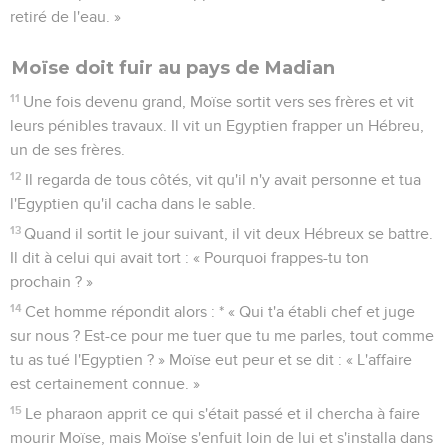
qui pleurait. Prise de pitié pour lui, elle dit : « C'est un enfant
des Hébreux ! »
7
Alors la sœur de l'enfant dit à la fille du pharaon : « Veux-tu
que j'aille te chercher une nourrice parmi les femmes des
Hébreux afin qu'elle allaite cet enfant pour toi ? »
8
« Vas-y », lui répondit la fille du pharaon. Et la jeune fille
alla chercher la mère de l'enfant.
9
La fille du pharaon lui dit : « Emporte cet enfant et allaite-le
pour moi ; je te donnerai ton salaire. » La femme prit l'enfant
et l'allaita.
10
Quand il eut grandi, elle l'amena à la fille du pharaon et il
fut un fils pour elle. Elle l'appela Moïse, « car, dit-elle, je l'ai
retiré de l'eau. »
Moïse doit fuir au pays de Madian
11
Une fois devenu grand, Moïse sortit vers ses frères et vit
leurs pénibles travaux. Il vit un Egyptien frapper un Hébreu,