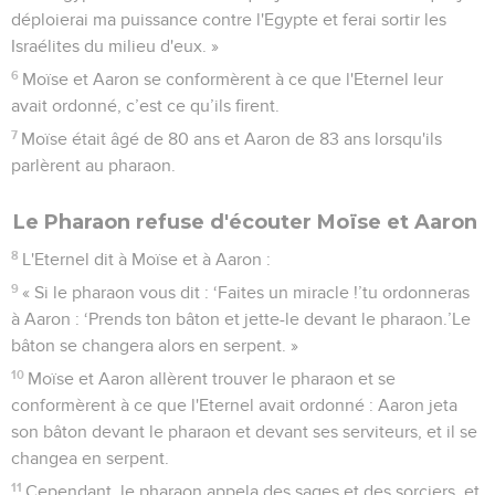
1
L'Eternel dit à Moïse : « Regarde, je te fais Dieu pour le
pharaon, et ton frère Aaron sera ton prophète.
2
Toi, tu diras tout ce que je t'ordonnerai et ton frère Aaron
parlera au pharaon pour qu'il laisse les Israélites partir de son
pays.
3
De mon côté, j'endurcirai le cœur du pharaon et je
multiplierai mes signes et mes miracles en Egypte.
4
Le pharaon ne vous écoutera pas. Je porterai la main
contre l'Egypte et c’est par de grands actes de jugement que
je ferai sortir d'Egypte mes armées, mon peuple, les
Israélites.
5
Les Egyptiens reconnaîtront que je suis l'Eternel lorsque je
déploierai ma puissance contre l'Egypte et ferai sortir les
Israélites du milieu d'eux. »
6
Moïse et Aaron se conformèrent à ce que l'Eternel leur
avait ordonné, c’est ce qu’ils firent.
7
Moïse était âgé de 80 ans et Aaron de 83 ans lorsqu'ils