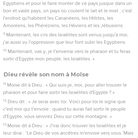
L'Eternel vit qu'il faisait un détour pour regarder. Dieu
l'appela du milieu du buisson en disant : « Moïse ! Moïse ! » Il
répondit : « Me voici ! »
5
Dieu dit : « Ne t'approche pas d'ici, *retire tes sandales, car
l'endroit où tu te tiens est une terre sainte. »
6
Il ajouta : * « Je suis le Dieu de ton père, le Dieu d'Abraham,
le Dieu d'Isaac et le Dieu de Jacob. » Moïse se cacha le
visage, car il avait peur de regarder Dieu.
7
L'Eternel dit : * « J'ai vu la souffrance de mon peuple qui est
en Egypte et j'ai entendu les cris qu'il pousse devant ses
oppresseurs. Oui, je connais ses douleurs.
8
Je suis descendu pour le délivrer de la domination des
Egyptiens et pour le faire monter de ce pays jusque dans un
bon et vaste pays, un pays où coulent le lait et le miel ; c'est
l'endroit qu'habitent les Cananéens, les Hittites, les
Amoréens, les Phéréziens, les Héviens et les Jébusiens.
9
Maintenant, les cris des Israélites sont venus jusqu'à moi,
j'ai aussi vu l'oppression que leur font subir les Egyptiens.