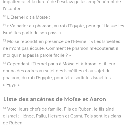
C'est pourquoi dis aux Israélites : ‘Je suis l'Eternel, je vous
libérerai des travaux dont vous chargent les Egyptiens, je
vous délivrerai de leur esclavage et je vous rachèterai avec
puissance et par de grands actes de jugement.
7
Je vous prendrai pour que vous soyez mon peuple, je serai
votre Dieu et vous saurez que c'est moi, l'Eternel, votre Dieu,
qui vous libère des travaux dont vous chargent les
Egyptiens.
8
Je vous ferai entrer dans le pays que j'ai juré de donner à
Abraham, à Isaac et à Jacob ; je vous le donnerai en
possession, moi l'Eternel.’ »
9
C’est ainsi que Moïse s’adressa aux Israélites, mais leur
impatience et la dureté de l’esclavage les empêchèrent de
l'écouter.
10
L'Eternel dit à Moïse :
11
« Va parler au pharaon, au roi d'Egypte, pour qu'il laisse les
Israélites partir de son pays. »
12
Moïse répondit en présence de l'Eternel : « Les Israélites