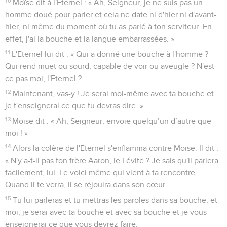
redevenue normale.
8
L'Eternel dit : « S'ils ne te croient pas et n'écoutent pas le
message du premier signe, ils croiront à celui du dernier
signe.
9
S'ils ne croient toujours pas, même avec ces deux signes,
et ne t'écoutent pas, tu prendras de l'eau du fleuve, tu la
verseras sur la terre et l'eau que tu auras prise dans le fleuve
se changera en sang sur la terre. »
Dieu désigne Aaron comme adjoint de
Moïse
10
Moïse dit à l'Eternel : « Ah, Seigneur, je ne suis pas un
homme doué pour parler et cela ne date ni d'hier ni d'avant-
hier, ni même du moment où tu as parlé à ton serviteur. En
effet, j'ai la bouche et la langue embarrassées. »
11
L'Eternel lui dit : « Qui a donné une bouche à l'homme ?
Qui rend muet ou sourd, capable de voir ou aveugle ? N'est-