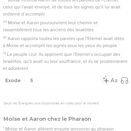
Si tu refuses de le laisser partir, je ferai mourir ton fils aîné.’ »
24
Pendant le voyage, à l'endroit où ils passaient la nuit,
l'Eternel l'attaqua et chercha à le faire mourir.
25
Séphora prit une pierre tranchante, coupa le prépuce de
son fils et le jeta aux pieds de Moïse en disant : « Tu es pour
moi un mari de sang ! »
26
Alors l'Eternel le laissa. C'est à ce moment-là qu'elle dit :
« Mari de sang ! » à cause de la circoncision.
27
L'Eternel dit à Aaron : « Va dans le désert à la rencontre de
Moïse. » Aaron partit. Il rencontra Moïse à la montagne de
Dieu et l'embrassa.
28
Moïse informa Aaron de toutes les paroles de l'Eternel,
celui qui l'avait envoyé, et de tous les signes qu'il lui avait
ordonné d’accomplir.
29
Moïse et Aaron poursuivirent leur chemin et
rassemblèrent tous les anciens des Israélites.
30
Aaron rapporta toutes les paroles que l'Eternel avait dites