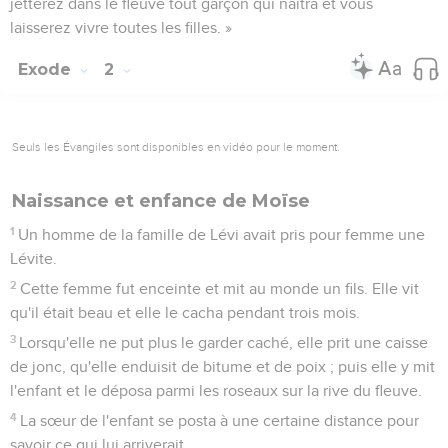
« Pourquoi avez-vous agi ainsi et avez-vous laissé vivre les
enfants ? »
19
Les sages-femmes répondirent au pharaon : « C'est que les
femmes des Hébreux ne sont pas comme les Egyptiennes.
Elles sont vigoureuses et accouchent avant l'arrivée de la
sage-femme. »
20
Dieu fit du bien aux sages-femmes et le peuple devint
nombreux et très puissant.
21
Parce que les sages-femmes avaient eu la crainte de Dieu,
Dieu fit prospérer leur famille.
22
Alors le pharaon ordonna à tout son peuple : « Vous
jetterez dans le fleuve tout garçon qui naîtra et vous
laisserez vivre toutes les filles. »
Exode
2