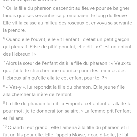
Seuls les Évangiles sont disponibles en vidéo pour le moment.
Naissance et enfance de Moïse
1
Un homme de la famille de Lévi avait pris pour femme une
Lévite.
2
Cette femme fut enceinte et mit au monde un fils. Elle vit
qu'il était beau et elle le cacha pendant trois mois.
3
Lorsqu'elle ne put plus le garder caché, elle prit une caisse
de jonc, qu'elle enduisit de bitume et de poix ; puis elle y mit
l'enfant et le déposa parmi les roseaux sur la rive du fleuve.
4
La sœur de l'enfant se posta à une certaine distance pour
savoir ce qui lui arriverait.
5
Or, la fille du pharaon descendit au fleuve pour se baigner
tandis que ses servantes se promenaient le long du fleuve.
Elle vit la caisse au milieu des roseaux et envoya sa servante
la prendre.
6
Quand elle l'ouvrit, elle vit l'enfant : c'était un petit garçon