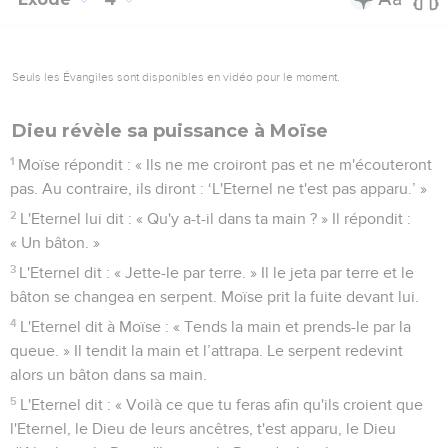
Je sais que le roi d'Egypte ne vous laissera pas partir à
moins d'y être contraint par une forte intervention.
20
J’interviendrai et je frapperai l'Egypte par toutes sortes de
prodiges que j'accomplirai au milieu d'elle. Après cela, il
vous laissera partir.
21
Je gagnerai même la faveur des Egyptiens à ce peuple et,
quand vous partirez, vous ne partirez pas les mains vides.
22
Chaque femme demandera à sa voisine et à celle qui
séjourne chez elle des vases d'argent, des vases d'or et des
vêtements. Vous les ferez porter par vos fils et vos filles et
vous dépouillerez les Egyptiens. »
Exode
4
Seuls les Évangiles sont disponibles en vidéo pour le moment.
Dieu révèle sa puissance à Moïse