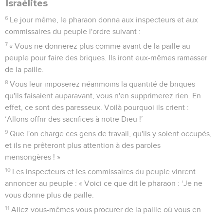
3
Ils dirent : « Le Dieu des Hébreux s'est présenté à nous.
Permets-nous de faire trois journées de marche dans le
désert pour offrir des sacrifices à l'Eternel, notre Dieu, afin
qu'il ne nous frappe pas de la peste ou de l'épée. »
4
Le roi d'Egypte leur dit : « Moïse et Aaron, pourquoi
détournez-vous le peuple de son travail ? Retournez à vos
corvées ! »
5
Le pharaon ajouta : « Ce peuple est maintenant nombreux
dans le pays, et vous lui feriez interrompre ses corvées ! »
Le Pharaon augmente le travail des
Israélites
6
Le jour même, le pharaon donna aux inspecteurs et aux
commissaires du peuple l'ordre suivant :
7
« Vous ne donnerez plus comme avant de la paille au
peuple pour faire des briques. Ils iront eux-mêmes ramasser
de la paille.