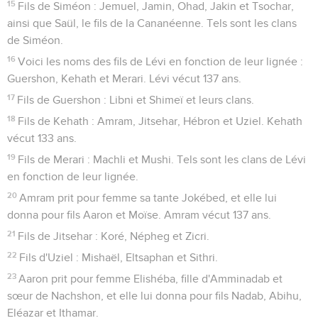
ne m'ont pas écouté. Comment le pharaon m'écouterait-il,
moi qui n'ai pas la parole facile ? »
13
Cependant l'Eternel parla à Moïse et à Aaron, et il leur
donna des ordres au sujet des Israélites et au sujet du
pharaon, du roi d'Egypte, pour faire sortir les Israélites
d'Egypte.
Liste des ancêtres de Moïse et Aaron
14
Voici leurs chefs de famille. Fils de Ruben, le fils aîné
d'Israël : Hénoc, Pallu, Hetsron et Carmi. Tels sont les clans
de Ruben.
15
Fils de Siméon : Jemuel, Jamin, Ohad, Jakin et Tsochar,
ainsi que Saül, le fils de la Cananéenne. Tels sont les clans
de Siméon.
16
Voici les noms des fils de Lévi en fonction de leur lignée :
Guershon, Kehath et Merari. Lévi vécut 137 ans.
17
Fils de Guershon : Libni et Shimeï et leurs clans.