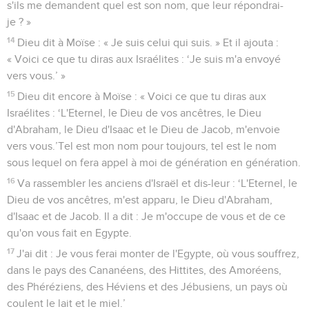
10
Maintenant, vas-y, je t'enverrai vers le pharaon et tu feras
sortir d'Egypte mon peuple, les Israélites. »
Dieu révèle son nom à Moïse
11
Moïse dit à Dieu : « Qui suis-je, moi, pour aller trouver le
pharaon et pour faire sortir les Israélites d'Egypte ? »
12
Dieu dit : « Je serai avec toi. Voici pour toi le signe que
c'est moi qui t'envoie : quand tu auras fait sortir le peuple
d'Egypte, vous servirez Dieu sur cette montagne. »
13
Moïse dit à Dieu : « J'irai donc trouver les Israélites et je
leur dirai : ‘Le Dieu de vos ancêtres m'envoie vers vous.’Mais
s'ils me demandent quel est son nom, que leur répondrai-
je ? »
14
Dieu dit à Moïse : « Je suis celui qui suis. » Et il ajouta :
« Voici ce que tu diras aux Israélites : ‘Je suis m'a envoyé
vers vous.’ »
15
Dieu dit encore à Moïse : « Voici ce que tu diras aux