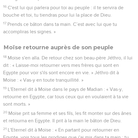
ce pas moi, l'Eternel ?
12
Maintenant, vas-y ! Je serai moi-même avec ta bouche et
je t'enseignerai ce que tu devras dire. »
13
Moïse dit : « Ah, Seigneur, envoie quelqu’un d’autre que
moi ! »
14
Alors la colère de l'Eternel s'enflamma contre Moïse. Il dit :
« N'y a-t-il pas ton frère Aaron, le Lévite ? Je sais qu'il parlera
facilement, lui. Le voici même qui vient à ta rencontre.
Quand il te verra, il se réjouira dans son cœur.
15
Tu lui parleras et tu mettras les paroles dans sa bouche, et
moi, je serai avec ta bouche et avec sa bouche et je vous
enseignerai ce que vous devrez faire.
16
C'est lui qui parlera pour toi au peuple : il te servira de
bouche et toi, tu tiendras pour lui la place de Dieu.
17
Prends ce bâton dans ta main. C’est avec lui que tu
accompliras les signes. »