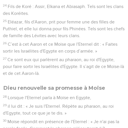
18
Fils de Kehath : Amram, Jitsehar, Hébron et Uziel. Kehath
vécut 133 ans.
19
Fils de Merari : Machli et Mushi. Tels sont les clans de Lévi
en fonction de leur lignée.
20
Amram prit pour femme sa tante Jokébed, et elle lui
donna pour fils Aaron et Moïse. Amram vécut 137 ans.
21
Fils de Jitsehar : Koré, Népheg et Zicri.
22
Fils d'Uziel : Mishaël, Eltsaphan et Sithri.
23
Aaron prit pour femme Elishéba, fille d'Amminadab et
sœur de Nachshon, et elle lui donna pour fils Nadab, Abihu,
Eléazar et Ithamar.
24
Fils de Koré : Assir, Elkana et Abiasaph. Tels sont les clans
des Koréites.
25
Eléazar, fils d'Aaron, prit pour femme une des filles de
Puthiel, et elle lui donna pour fils Phinées. Tels sont les chefs
de famille des Lévites avec leurs clans.