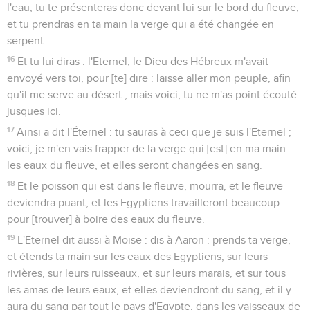
l'eau, tu te présenteras donc devant lui sur le bord du fleuve,
et tu prendras en ta main la verge qui a été changée en
serpent.
16
Et tu lui diras : l'Eternel, le Dieu des Hébreux m'avait
envoyé vers toi, pour [te] dire : laisse aller mon peuple, afin
qu'il me serve au désert ; mais voici, tu ne m'as point écouté
jusques ici.
17
Ainsi a dit l'Éternel : tu sauras à ceci que je suis l'Eternel ;
voici, je m'en vais frapper de la verge qui [est] en ma main
les eaux du fleuve, et elles seront changées en sang.
18
Et le poisson qui est dans le fleuve, mourra, et le fleuve
deviendra puant, et les Egyptiens travailleront beaucoup
pour [trouver] à boire des eaux du fleuve.
19
L'Eternel dit aussi à Moïse : dis à Aaron : prends ta verge,
et étends ta main sur les eaux des Egyptiens, sur leurs
rivières, sur leurs ruisseaux, et sur leurs marais, et sur tous
les amas de leurs eaux, et elles deviendront du sang, et il y
aura du sang par tout le pays d'Egypte, dans les vaisseaux de