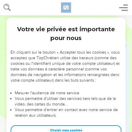
Mais des bergers survinrent, qui les chassèrent ; et Moïse
se leva et les secourut, et abreuva leur troupeau.
18
Et quand elles furent revenues chez Réhuel leur père, il
Martin
leur dit : comment êtes-vous revenues sitôt aujourd'hui ?
Votre vie privée est importante
Exode
2
19
Elles répondirent : un homme Egyptien nous a délivrées
pour nous
de la main des bergers ; et même il nous a puisé
abondamment de l'eau, et a abreuvé le troupeau.
En cliquant sur le bouton « Accepter tous les cookies », vous
20
Et il dit à ses filles : où est-il ? pourquoi avez-vous ainsi
acceptez que TopChrétien utilise des traceurs (comme des
laissé cet homme ? appelez-le, et qu'il mange du pain.
cookies ou l'identifiant unique de votre compte utilisateur) et
traite vos données à caractère personnel (comme vos
21
Et Moïse s'accorda de demeurer avec cet homme-là, qui
données de navigation et les informations renseignées dans
donna Séphora sa fille à Moïse.
votre compte utilisateur) dans les buts suivants :
22
Et elle enfanta un fils, et il le nomma Guersom ; à cause,
Mesurer l'audience de notre service
dit-il, que j'ai séjourné dans un pays étranger.
Vous permettre d'utiliser des services tiers tels que de la
vidéo, des cartes du monde…
Dieu choisit Moïse pour libérer Israël
Vous permettre d'entrer en contact avec notre service de
relation aux utilisateurs.
23
Or il arriva longtemps après, que le Roi d'Egypte mourut,
et les enfants d'Israël soupirèrent à cause de la servitude, et
Choisir mes cookies