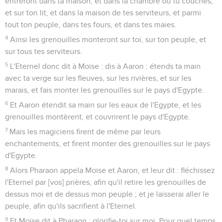
entreront dans ta maison, et dans la chambre où tu couches,
et sur ton lit, et dans la maison de tes serviteurs, et parmi
tout ton peuple, dans tes fours, et dans tes maies.
4
Ainsi les grenouilles monteront sur toi, sur ton peuple, et
sur tous tes serviteurs.
5
L'Eternel donc dit à Moïse : dis à Aaron : étends ta main
avec ta verge sur les fleuves, sur les rivières, et sur les
marais, et fais monter les grenouilles sur le pays d'Egypte.
6
Et Aaron étendit sa main sur les eaux de l'Egypte, et les
grenouilles montèrent, et couvrirent le pays d'Egypte.
7
Mais les magiciens firent de même par leurs
enchantements, et firent monter des grenouilles sur le pays
d'Egypte.
8
Alors Pharaon appela Moïse et Aaron, et leur dit : fléchissez
l'Eternel par [vos] prières, afin qu'il retire les grenouilles de
dessus moi et de dessus mon peuple ; et je laisserai aller le
peuple, afin qu'ils sacrifient à l'Eternel.
9
Et Moïse dit à Pharaon : glorifie-toi sur moi. Pour quel temps