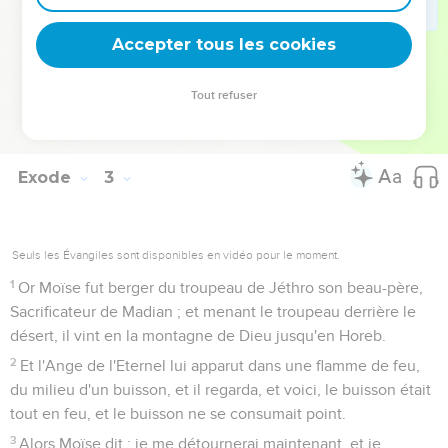
ils crièrent ; et leur cri monta jusqu'à Dieu, à cause de la
servitude.
Accepter tous les cookies
24
Dieu donc ouït leurs sanglots, et Dieu se souvint de
l'alliance qu'il avait traitée avec Abraham, Isaac et Jacob.
Tout refuser
25
Ainsi Dieu regarda les enfants d'Israël, et il fit attention à
leur état.
Exode
3
Seuls les Évangiles sont disponibles en vidéo pour le moment.
1
Or Moïse fut berger du troupeau de Jéthro son beau-père,
Sacrificateur de Madian ; et menant le troupeau derrière le
désert, il vint en la montagne de Dieu jusqu'en Horeb.
2
Et l'Ange de l'Eternel lui apparut dans une flamme de feu,
du milieu d'un buisson, et il regarda, et voici, le buisson était
tout en feu, et le buisson ne se consumait point.
3
Alors Moïse dit : je me détournerai maintenant, et je