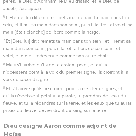
pères, le Dieu d'Abraham, le Dieu d'Isaac, et le Dieu de
Jacob, t'est apparu.
6
L'Eternel lui dit encore : mets maintenant ta main dans ton
sein, et il mit sa main dans son sein ; puis il la tira ; et voici, sa
main [était blanche] de lèpre comme la neige.
7
Et [Dieu lui] dit : remets ta main dans ton sein ; et il remit sa
main dans son sein ; puis il la retira hors de son sein ; et
voici, elle était redevenue comme son autre chair.
8
Mais s'il arrive qu'ils ne te croient point, et qu'ils
n'obéissent point à la voix du premier signe, ils croiront à la
voix du second signe.
9
Et s'il arrive qu'ils ne croient point à ces deux signes, et
qu'ils n'obéissent point à ta parole, tu prendras de l'eau du
fleuve, et tu la répandras sur la terre, et les eaux que tu auras
prises du fleuve, deviendront du sang sur la terre.
Dieu désigne Aaron comme adjoint de
Moïse