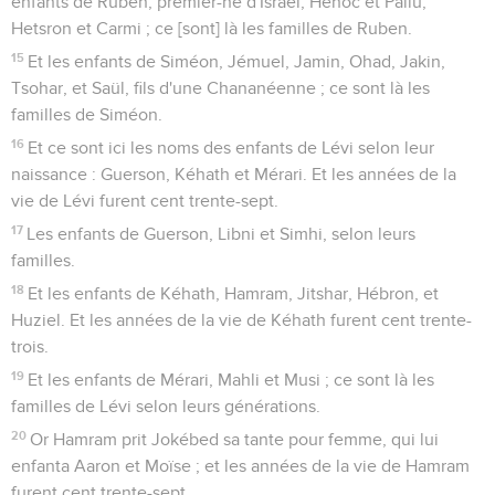
enfants de Ruben, premier-né d'Israël, Hénoc et Pallu,
Hetsron et Carmi ; ce [sont] là les familles de Ruben.
15
Et les enfants de Siméon, Jémuel, Jamin, Ohad, Jakin,
Tsohar, et Saül, fils d'une Chananéenne ; ce sont là les
familles de Siméon.
16
Et ce sont ici les noms des enfants de Lévi selon leur
naissance : Guerson, Kéhath et Mérari. Et les années de la
vie de Lévi furent cent trente-sept.
17
Les enfants de Guerson, Libni et Simhi, selon leurs
familles.
18
Et les enfants de Kéhath, Hamram, Jitshar, Hébron, et
Huziel. Et les années de la vie de Kéhath furent cent trente-
trois.
19
Et les enfants de Mérari, Mahli et Musi ; ce sont là les
familles de Lévi selon leurs générations.
20
Or Hamram prit Jokébed sa tante pour femme, qui lui
enfanta Aaron et Moïse ; et les années de la vie de Hamram
furent cent trente-sept.