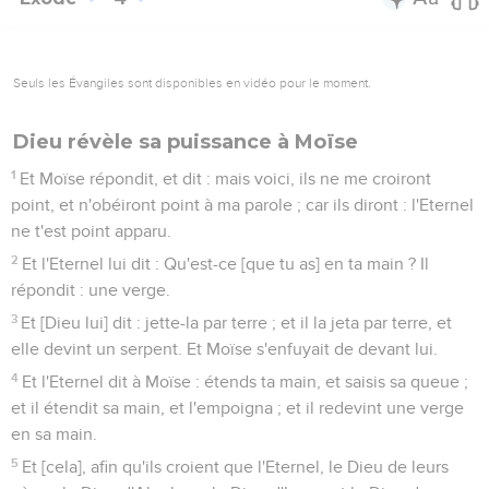
Seuls les Évangiles sont disponibles en vidéo pour le moment.
Dieu révèle sa puissance à Moïse
1
Et Moïse répondit, et dit : mais voici, ils ne me croiront
point, et n'obéiront point à ma parole ; car ils diront : l'Eternel
ne t'est point apparu.
2
Et l'Eternel lui dit : Qu'est-ce [que tu as] en ta main ? Il
répondit : une verge.
3
Et [Dieu lui] dit : jette-la par terre ; et il la jeta par terre, et
elle devint un serpent. Et Moïse s'enfuyait de devant lui.
4
Et l'Eternel dit à Moïse : étends ta main, et saisis sa queue ;
et il étendit sa main, et l'empoigna ; et il redevint une verge
en sa main.
5
Et [cela], afin qu'ils croient que l'Eternel, le Dieu de leurs