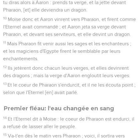
tu diras alors à Aaron : prends ta verge, et la jette devant
Pharaon, [et] elle deviendra un dragon.
10
Moïse donc et Aaron vinrent vers Pharaon, et firent comme
l'Eternel avait commandé ; et Aaron jeta sa verge devant
Pharaon, et devant ses serviteurs, et elle devint un dragon.
11
Mais Pharaon fit venir aussi les sages et les enchanteurs ;
et les magiciens d'Egypte firent le semblable par leurs
enchantements.
12
Ils jetèrent donc chacun leurs verges, et elles devinrent
des dragons ; mais la verge d'Aaron engloutit leurs verges.
13
Et le coeur de Pharaon s'endurcit, et il ne les écouta point ;
selon que l'Eternel [en] avait parlé.
Premier fléau: l'eau changée en sang
14
Et l'Eternel dit à Moïse : le coeur de Pharaon est endurci, il
a refusé de laisser aller le peuple.
15
Va-t'en dès le matin vers Pharaon ; voici, il sortira vers