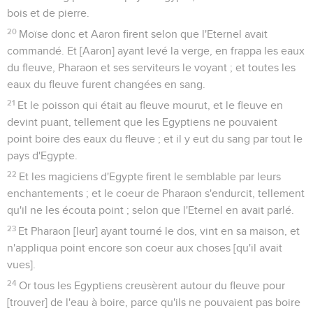
bois et de pierre.
20
Moïse donc et Aaron firent selon que l'Eternel avait
commandé. Et [Aaron] ayant levé la verge, en frappa les eaux
du fleuve, Pharaon et ses serviteurs le voyant ; et toutes les
eaux du fleuve furent changées en sang.
21
Et le poisson qui était au fleuve mourut, et le fleuve en
devint puant, tellement que les Egyptiens ne pouvaient
point boire des eaux du fleuve ; et il y eut du sang par tout le
pays d'Egypte.
22
Et les magiciens d'Egypte firent le semblable par leurs
enchantements ; et le coeur de Pharaon s'endurcit, tellement
qu'il ne les écouta point ; selon que l'Eternel en avait parlé.
23
Et Pharaon [leur] ayant tourné le dos, vint en sa maison, et
n'appliqua point encore son coeur aux choses [qu'il avait
vues].
24
Or tous les Egyptiens creusèrent autour du fleuve pour
[trouver] de l'eau à boire, parce qu'ils ne pouvaient pas boire