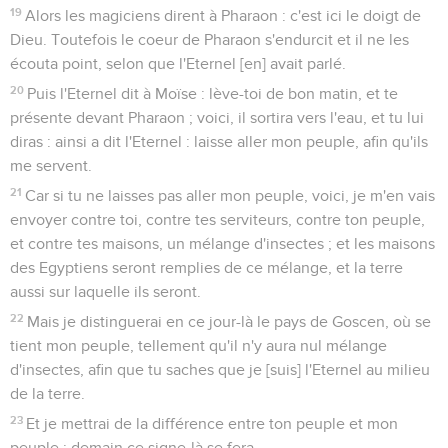
19
Alors les magiciens dirent à Pharaon : c'est ici le doigt de
Dieu. Toutefois le coeur de Pharaon s'endurcit et il ne les
écouta point, selon que l'Eternel [en] avait parlé.
20
Puis l'Eternel dit à Moïse : lève-toi de bon matin, et te
présente devant Pharaon ; voici, il sortira vers l'eau, et tu lui
diras : ainsi a dit l'Eternel : laisse aller mon peuple, afin qu'ils
me servent.
21
Car si tu ne laisses pas aller mon peuple, voici, je m'en vais
envoyer contre toi, contre tes serviteurs, contre ton peuple,
et contre tes maisons, un mélange d'insectes ; et les maisons
des Egyptiens seront remplies de ce mélange, et la terre
aussi sur laquelle ils seront.
22
Mais je distinguerai en ce jour-là le pays de Goscen, où se
tient mon peuple, tellement qu'il n'y aura nul mélange
d'insectes, afin que tu saches que je [suis] l'Eternel au milieu
de la terre.
23
Et je mettrai de la différence entre ton peuple et mon
peuple ; demain ce signe-là se fera.