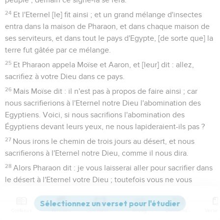
24
Et l'Eternel [le] fit ainsi ; et un grand mélange d'insectes
entra dans la maison de Pharaon, et dans chaque maison de
ses serviteurs, et dans tout le pays d'Egypte, [de sorte que] la
terre fut gâtée par ce mélange.
25
Et Pharaon appela Moïse et Aaron, et [leur] dit : allez,
sacrifiez à votre Dieu dans ce pays.
26
Mais Moïse dit : il n'est pas à propos de faire ainsi ; car
nous sacrifierions à l'Eternel notre Dieu l'abomination des
Egyptiens. Voici, si nous sacrifions l'abomination des
Égyptiens devant leurs yeux, ne nous lapideraient-ils pas ?
27
Nous irons le chemin de trois jours au désert, et nous
sacrifierons à l'Eternel notre Dieu, comme il nous dira.
28
Alors Pharaon dit : je vous laisserai aller pour sacrifier dans
le désert à l'Eternel votre Dieu ; toutefois vous ne vous
éloignerez nullement en vous en allant. Fléchissez [l'Eternel]
pour moi par vos prières.
Contenus
Versions
Commentaires
Strong
Dictionnaire
29
Et Moïse dit : voici, je sors d'avec toi, et je fléchirai par