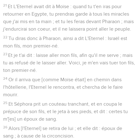
21
Et L'Eternel avait dit à Moïse : quand tu t'en iras pour
retourner en Egypte, tu prendras garde à tous les miracles
que j'ai mis en ta main ; et tu les feras devant Pharaon ; mais
j'endurcirai son coeur, et il ne laissera point aller le peuple.
22
Tu diras donc à Pharaon, ainsi a dit L'Eternel : Israël est
mon fils, mon premier-né.
23
Et je t'ai dit : laisse aller mon fils, afin qu'il me serve ; mais
tu as refusé de le laisser aller. Voici, je m'en vais tuer ton fils,
ton premier-né.
24
Or il arriva que [comme Moïse était] en chemin dans
l'hôtellerie, l'Eternel le rencontra, et chercha de le faire
mourir.
25
Et Séphora prit un couteau tranchant, et en coupa le
prépuce de son fils, et le jeta à ses pieds, et dit : certes tu
m'[es] un époux de sang.
26
Alors [l'Eternel] se retira de lui ; et elle dit : époux de
sang ; à cause de la circoncision.