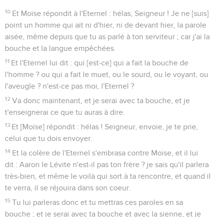
10
Et Moïse répondit à l'Eternel : hélas, Seigneur ! Je ne [suis]
point un homme qui ait ni d'hier, ni de devant hier, la parole
aisée, même depuis que tu as parlé à ton serviteur ; car j'ai la
bouche et la langue empêchées.
11
Et l'Eternel lui dit : qui [est-ce] qui a fait la bouche de
l'homme ? ou qui a fait le muet, ou le sourd, ou le voyant, ou
l'aveugle ? n'est-ce pas moi, l'Eternel ?
12
Va donc maintenant, et je serai avec ta bouche, et je
t'enseignerai ce que tu auras à dire.
13
Et [Moïse] répondit : hélas ! Seigneur, envoie, je te prie,
celui que tu dois envoyer.
14
Et la colère de l'Eternel s'embrasa contre Moïse, et il lui
dit : Aaron le Lévite n'est-il pas ton frère ? je sais qu'il parlera
très-bien, et même le voilà qui sort à ta rencontre, et quand il
te verra, il se réjouira dans son coeur.
15
Tu lui parleras donc et tu mettras ces paroles en sa
bouche ; et je serai avec ta bouche et avec la sienne, et je