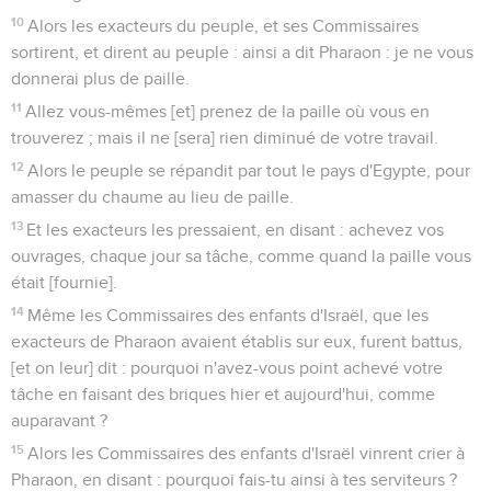
10
Alors les exacteurs du peuple, et ses Commissaires
sortirent, et dirent au peuple : ainsi a dit Pharaon : je ne vous
donnerai plus de paille.
11
Allez vous-mêmes [et] prenez de la paille où vous en
trouverez ; mais il ne [sera] rien diminué de votre travail.
12
Alors le peuple se répandit par tout le pays d'Egypte, pour
amasser du chaume au lieu de paille.
13
Et les exacteurs les pressaient, en disant : achevez vos
ouvrages, chaque jour sa tâche, comme quand la paille vous
était [fournie].
14
Même les Commissaires des enfants d'Israël, que les
exacteurs de Pharaon avaient établis sur eux, furent battus,
[et on leur] dit : pourquoi n'avez-vous point achevé votre
tâche en faisant des briques hier et aujourd'hui, comme
auparavant ?
15
Alors les Commissaires des enfants d'Israël vinrent crier à
Pharaon, en disant : pourquoi fais-tu ainsi à tes serviteurs ?