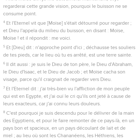
regarderai cette grande vision, pourquoi le buisson ne se
consume point.
4
Et l'Eternel vit que [Moïse] s'était détourné pour regarder ;
et Dieu l'appela du milieu du buisson, en disant : Moïse,
Moïse ! et il répondit : me voici.
5
Et [Dieu] dit : n'approche point d'ici ; déchausse tes souliers
de tes pieds, car le lieu où tu es arrêté, est une terre sainte.
6
Il dit aussi : je suis le Dieu de ton père, le Dieu d'Abraham,
le Dieu d'Isaac, et le Dieu de Jacob ; et Moïse cacha son
visage, parce qu'il craignait de regarder vers Dieu.
7
Et l'Eternel dit : j'ai très-bien vu l'affliction de mon peuple
qui est en Egypte, et j'ai ouï le cri qu'ils ont jeté à cause de
leurs exacteurs, car j'ai connu leurs douleurs.
8
C'est pourquoi je suis descendu pour le délivrer de la main
des Egyptiens, et pour le faire remonter de ce pays-là, en un
pays bon et spacieux, en un pays découlant de lait et de
miel ; au lieu où sont les Chananéens, les Héthiens, les