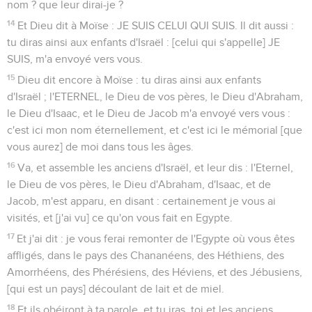
nom ? que leur dirai-je ?
14
Et Dieu dit à Moïse : JE SUIS CELUI QUI SUIS. Il dit aussi :
tu diras ainsi aux enfants d'Israël : [celui qui s'appelle] JE
SUIS, m'a envoyé vers vous.
15
Dieu dit encore à Moïse : tu diras ainsi aux enfants
d'Israël ; l'ETERNEL, le Dieu de vos pères, le Dieu d'Abraham,
le Dieu d'Isaac, et le Dieu de Jacob m'a envoyé vers vous :
c'est ici mon nom éternellement, et c'est ici le mémorial [que
vous aurez] de moi dans tous les âges.
16
Va, et assemble les anciens d'Israël, et leur dis : l'Eternel,
le Dieu de vos pères, le Dieu d'Abraham, d'Isaac, et de
Jacob, m'est apparu, en disant : certainement je vous ai
visités, et [j'ai vu] ce qu'on vous fait en Egypte.
17
Et j'ai dit : je vous ferai remonter de l'Egypte où vous êtes
affligés, dans le pays des Chananéens, des Héthiens, des
Amorrhéens, des Phérésiens, des Héviens, et des Jébusiens,
[qui est un pays] découlant de lait et de miel.
18
Et ils obéiront à ta parole, et tu iras, toi et les anciens