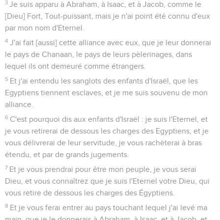
3
Je suis apparu à Abraham, à Isaac, et à Jacob, comme le
[Dieu] Fort, Tout-puissant, mais je n'ai point été connu d'eux
par mon nom d'Eternel.
4
J'ai fait [aussi] cette alliance avec eux, que je leur donnerai
le pays de Chanaan, le pays de leurs pèlerinages, dans
lequel ils ont demeuré comme étrangers.
5
Et j'ai entendu les sanglots des enfants d'Israël, que les
Egyptiens tiennent esclaves, et je me suis souvenu de mon
alliance.
6
C'est pourquoi dis aux enfants d'Israël : je suis l'Eternel, et
je vous retirerai de dessous les charges des Egyptiens, et je
vous délivrerai de leur servitude, je vous rachèterai à bras
étendu, et par de grands jugements.
7
Et je vous prendrai pour être mon peuple, je vous serai
Dieu, et vous connaîtrez que je suis l'Eternel votre Dieu, qui
vous retire de dessous les charges des Égyptiens.
8
Et je vous ferai entrer au pays touchant lequel j'ai levé ma
main, que je le donnerais à Abraham, à Isaac, et à Jacob, et