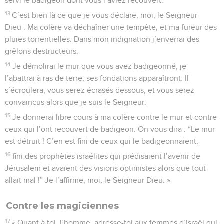
servi le badigeon dont vous l’aviez recouvert.
13
C’est bien là ce que je vous déclare, moi, le Seigneur
Dieu : Ma colère va déchaîner une tempête, et ma fureur des
pluies torrentielles. Dans mon indignation j’enverrai des
grêlons destructeurs.
14
Je démolirai le mur que vous avez badigeonné, je
l’abattrai à ras de terre, ses fondations apparaîtront. Il
s’écroulera, vous serez écrasés dessous, et vous serez
convaincus alors que je suis le Seigneur.
15
Je donnerai libre cours à ma colère contre le mur et contre
ceux qui l’ont recouvert de badigeon. On vous dira : “Le mur
est détruit ! C’en est fini de ceux qui le badigeonnaient,
16
fini des prophètes israélites qui prédisaient l’avenir de
Jérusalem et avaient des visions optimistes alors que tout
allait mal !” Je l’affirme, moi, le Seigneur Dieu. »
Contre les magiciennes
17
« Quant à toi, l’homme, adresse-toi aux femmes d’Israël qui