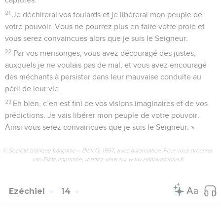
21
Je déchirerai vos foulards et je libérerai mon peuple de
votre pouvoir. Vous ne pourrez plus en faire votre proie et
vous serez convaincues alors que je suis le Seigneur.
22
Par vos mensonges, vous avez découragé des justes,
auxquels je ne voulais pas de mal, et vous avez encouragé
des méchants à persister dans leur mauvaise conduite au
péril de leur vie.
23
Eh bien, c’en est fini de vos visions imaginaires et de vos
prédictions. Je vais libérer mon peuple de votre pouvoir.
Ainsi vous serez convaincues que je suis le Seigneur. »
© Société biblique française – Bibli’O, 1997, avec autorisation. Pour vous procurer
une Bible imprimée, rendez-vous sur www.editionsbiblio.fr
Ezéchiel
14