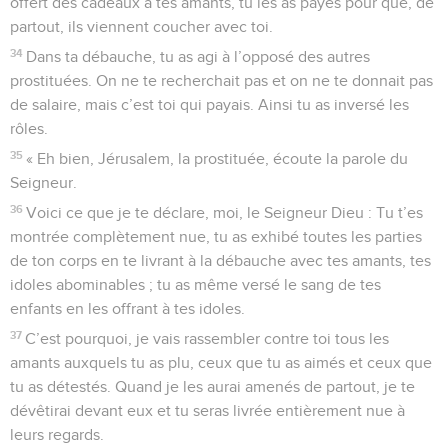
offert des cadeaux à tes amants, tu les as payés pour que, de
partout, ils viennent coucher avec toi.
34
Dans ta débauche, tu as agi à l’opposé des autres
prostituées. On ne te recherchait pas et on ne te donnait pas
de salaire, mais c’est toi qui payais. Ainsi tu as inversé les
rôles.
35
« Eh bien, Jérusalem, la prostituée, écoute la parole du
Seigneur.
36
Voici ce que je te déclare, moi, le Seigneur Dieu : Tu t’es
montrée complètement nue, tu as exhibé toutes les parties
de ton corps en te livrant à la débauche avec tes amants, tes
idoles abominables ; tu as même versé le sang de tes
enfants en les offrant à tes idoles.
37
C’est pourquoi, je vais rassembler contre toi tous les
amants auxquels tu as plu, ceux que tu as aimés et ceux que
tu as détestés. Quand je les aurai amenés de partout, je te
dévêtirai devant eux et tu seras livrée entièrement nue à
leurs regards.