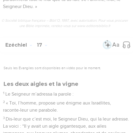
Seigneur Dieu. »
© Société biblique française – Bibli’O, 1997, avec autorisation. Pour vous procurer
une Bible imprimée, rendez-vous sur www.editionsbiblio.fr
Ezéchiel
17
Seuls les Évangiles sont disponibles en vidéo pour le moment.
Les deux aigles et la vigne
1
Le Seigneur m’adressa la parole :
2
« Toi, l’homme, propose une énigme aux Israélites,
raconte-leur une parabole.
3
Dis-leur que c’est moi, le Seigneur Dieu, qui la leur adresse.
La voici : “Il y avait un aigle gigantesque, aux ailes