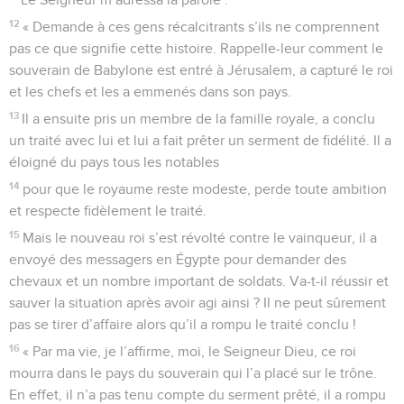
12
« Demande à ces gens récalcitrants s’ils ne comprennent
pas ce que signifie cette histoire. Rappelle-leur comment le
souverain de Babylone est entré à Jérusalem, a capturé le roi
et les chefs et les a emmenés dans son pays.
13
Il a ensuite pris un membre de la famille royale, a conclu
un traité avec lui et lui a fait prêter un serment de fidélité. Il a
éloigné du pays tous les notables
14
pour que le royaume reste modeste, perde toute ambition
et respecte fidèlement le traité.
15
Mais le nouveau roi s’est révolté contre le vainqueur, il a
envoyé des messagers en Égypte pour demander des
chevaux et un nombre important de soldats. Va-t-il réussir et
sauver la situation après avoir agi ainsi ? Il ne peut sûrement
pas se tirer d’affaire alors qu’il a rompu le traité conclu !
16
« Par ma vie, je l’affirme, moi, le Seigneur Dieu, ce roi
mourra dans le pays du souverain qui l’a placé sur le trône.
En effet, il n’a pas tenu compte du serment prêté, il a rompu