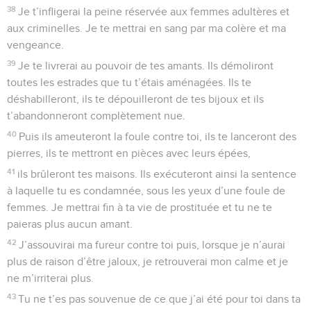
38
Je t’infligerai la peine réservée aux femmes adultères et
aux criminelles. Je te mettrai en sang par ma colère et ma
vengeance.
39
Je te livrerai au pouvoir de tes amants. Ils démoliront
toutes les estrades que tu t’étais aménagées. Ils te
déshabilleront, ils te dépouilleront de tes bijoux et ils
t’abandonneront complètement nue.
40
Puis ils ameuteront la foule contre toi, ils te lanceront des
pierres, ils te mettront en pièces avec leurs épées,
41
ils brûleront tes maisons. Ils exécuteront ainsi la sentence
à laquelle tu es condamnée, sous les yeux d’une foule de
femmes. Je mettrai fin à ta vie de prostituée et tu ne te
paieras plus aucun amant.
42
J’assouvirai ma fureur contre toi puis, lorsque je n’aurai
plus de raison d’être jaloux, je retrouverai mon calme et je
ne m’irriterai plus.
43
Tu ne t’es pas souvenue de ce que j’ai été pour toi dans ta