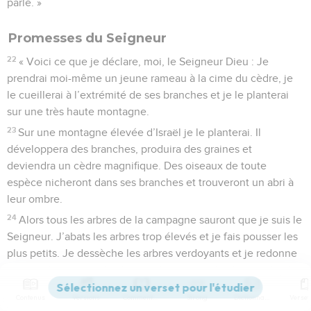
parlé. »
Promesses du Seigneur
22
« Voici ce que je déclare, moi, le Seigneur Dieu : Je
prendrai moi-même un jeune rameau à la cime du cèdre, je
le cueillerai à l’extrémité de ses branches et je le planterai
sur une très haute montagne.
23
Sur une montagne élevée d’Israël je le planterai. Il
développera des branches, produira des graines et
deviendra un cèdre magnifique. Des oiseaux de toute
espèce nicheront dans ses branches et trouveront un abri à
leur ombre.
24
Alors tous les arbres de la campagne sauront que je suis le
Seigneur. J’abats les arbres trop élevés et je fais pousser les
plus petits. Je dessèche les arbres verdoyants et je redonne
de la sève aux arbres desséchés. C’est moi, le Seigneur, qui
parle, et je fais ce que je dis. »
Contenus
Versions
Commentaires
Strong
Dictionnaire