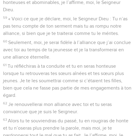
honteuses et abominables, je l’affirme, moi, le Seigneur
Dieu.
59
« Voici ce que je déclare, moi, le Seigneur Dieu : Tu n’as
pas tenu compte de ton serment mais tu as rompu notre
alliance, si bien que je te traiterai comme tu le mérites.
60
Seulement, moi, je serai fidèle à l’alliance que j’ai conclue
avec toi au temps de ta jeunesse et je la transformerai en
une alliance éternelle.
61
Tu réfléchiras à ta conduite et tu en seras honteuse
lorsque tu retrouveras tes sœurs aînées et tes sœurs plus
jeunes. Je te les soumettrai comme si c’étaient tes filles,
bien que cela ne fasse pas partie de mes engagements à ton
égard.
62
Je renouvellerai mon alliance avec toi et tu seras
convaincue que je suis le Seigneur.
63
Alors tu te souviendras du passé, tu en rougiras de honte
et tu n’oseras plus prendre la parole, mais moi, je te
pardonnerai tout le mal que tu as fait. Je l’affirme, moi, le