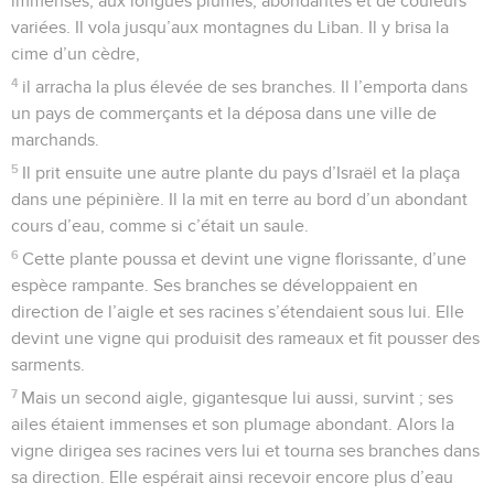
immenses, aux longues plumes, abondantes et de couleurs
variées. Il vola jusqu’aux montagnes du Liban. Il y brisa la
cime d’un cèdre,
4
il arracha la plus élevée de ses branches. Il l’emporta dans
un pays de commerçants et la déposa dans une ville de
marchands.
5
Il prit ensuite une autre plante du pays d’Israël et la plaça
dans une pépinière. Il la mit en terre au bord d’un abondant
cours d’eau, comme si c’était un saule.
6
Cette plante poussa et devint une vigne florissante, d’une
espèce rampante. Ses branches se développaient en
direction de l’aigle et ses racines s’étendaient sous lui. Elle
devint une vigne qui produisit des rameaux et fit pousser des
sarments.
7
Mais un second aigle, gigantesque lui aussi, survint ; ses
ailes étaient immenses et son plumage abondant. Alors la
vigne dirigea ses racines vers lui et tourna ses branches dans
sa direction. Elle espérait ainsi recevoir encore plus d’eau