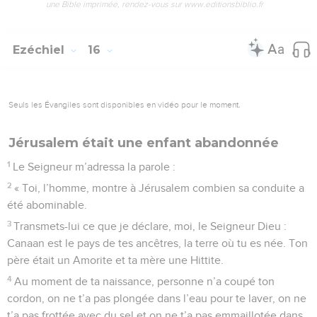
une Bible imprimée, rendez-vous sur www.editionsbiblio.fr
Ezéchiel
16
Seuls les Évangiles sont disponibles en vidéo pour le moment.
Jérusalem était une enfant abandonnée
1
Le Seigneur m’adressa la parole :
2
« Toi, l’homme, montre à Jérusalem combien sa conduite a
été abominable.
3
Transmets-lui ce que je déclare, moi, le Seigneur Dieu :
Canaan est le pays de tes ancêtres, la terre où tu es née. Ton
père était un Amorite et ta mère une Hittite.
4
Au moment de ta naissance, personne n’a coupé ton
cordon, on ne t’a pas plongée dans l’eau pour te laver, on ne
t’a pas frottée avec du sel et on ne t’a pas emmaillotée dans