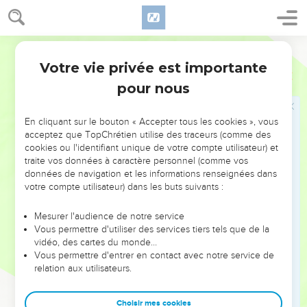
« Toi, l’homme, dis-moi, pourquoi entend-on parmi vous
répéter ce proverbe au sujet du pays d’Israël : “Le temps
passe et aucune vision ne se réalise” ?
Français Courant
23
Eh bien, dis-le aux Israélites, je déclare, moi, le Seigneur
Votre vie privée est importante
Ezéchiel
12
Dieu, que je ne laisserai plus citer ce proverbe, on ne le
pour nous
répétera plus en Israël. Dis-leur par contre : “Le temps où
toutes les visions vont se réaliser est proche.”
En cliquant sur le bouton « Accepter tous les cookies », vous
24
On ne présentera plus de visions imaginaires ni de
acceptez que TopChrétien utilise des traceurs (comme des
prédictions trompeuses aux Israélites.
cookies ou l'identifiant unique de votre compte utilisateur) et
traite vos données à caractère personnel (comme vos
25
En effet, c’est moi, le Seigneur, qui parle et ce que
données de navigation et les informations renseignées dans
j’annonce se produira sans tarder. Oui, c’est de votre vivant,
votre compte utilisateur) dans les buts suivants :
peuple récalcitrant, que je réaliserai mes menaces, je
l’affirme, moi, le Seigneur Dieu. »
Mesurer l'audience de notre service
Vous permettre d'utiliser des services tiers tels que de la
26
Il m’adressa encore la parole :
vidéo, des cartes du monde…
27
« Toi, l’homme, les Israélites affirment que tes visions
Vous permettre d'entrer en contact avec notre service de
relation aux utilisateurs.
actuelles ne se réaliseront pas avant longtemps et que ce
que tu dis de ma part concerne une époque éloignée.
Choisir mes cookies
28
Eh bien, dis-leur que je le déclare, moi, le Seigneur Dieu,