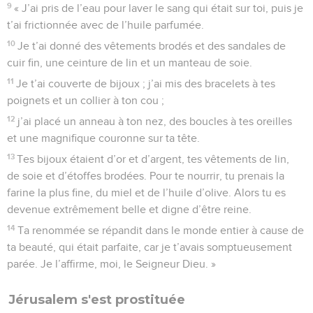
9
« J’ai pris de l’eau pour laver le sang qui était sur toi, puis je
t’ai frictionnée avec de l’huile parfumée.
10
Je t’ai donné des vêtements brodés et des sandales de
cuir fin, une ceinture de lin et un manteau de soie.
11
Je t’ai couverte de bijoux ; j’ai mis des bracelets à tes
poignets et un collier à ton cou ;
12
j’ai placé un anneau à ton nez, des boucles à tes oreilles
et une magnifique couronne sur ta tête.
13
Tes bijoux étaient d’or et d’argent, tes vêtements de lin,
de soie et d’étoffes brodées. Pour te nourrir, tu prenais la
farine la plus fine, du miel et de l’huile d’olive. Alors tu es
devenue extrêmement belle et digne d’être reine.
14
Ta renommée se répandit dans le monde entier à cause de
ta beauté, qui était parfaite, car je t’avais somptueusement
parée. Je l’affirme, moi, le Seigneur Dieu. »
Jérusalem s'est prostituée