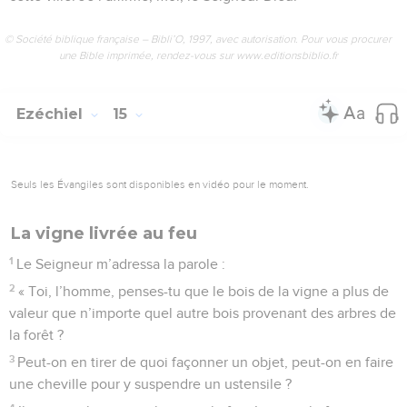
© Société biblique française – Bibli’O, 1997, avec autorisation. Pour vous procurer
une Bible imprimée, rendez-vous sur www.editionsbiblio.fr
Ezéchiel
15
Seuls les Évangiles sont disponibles en vidéo pour le moment.
La vigne livrée au feu
1
Le Seigneur m’adressa la parole :
2
« Toi, l’homme, penses-tu que le bois de la vigne a plus de
valeur que n’importe quel autre bois provenant des arbres de
la forêt ?
3
Peut-on en tirer de quoi façonner un objet, peut-on en faire
une cheville pour y suspendre un ustensile ?