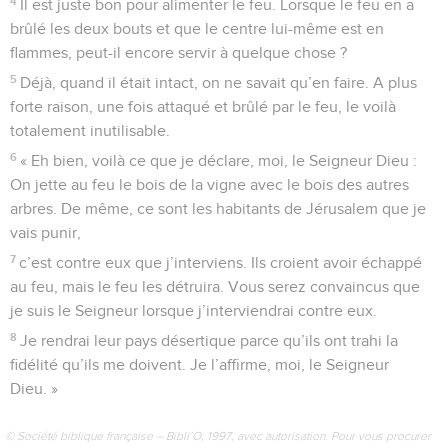
4
Il est juste bon pour alimenter le feu. Lorsque le feu en a
brûlé les deux bouts et que le centre lui-même est en
flammes, peut-il encore servir à quelque chose ?
5
Déjà, quand il était intact, on ne savait qu’en faire. A plus
forte raison, une fois attaqué et brûlé par le feu, le voilà
totalement inutilisable.
6
« Eh bien, voilà ce que je déclare, moi, le Seigneur Dieu :
On jette au feu le bois de la vigne avec le bois des autres
arbres. De même, ce sont les habitants de Jérusalem que je
vais punir,
7
c’est contre eux que j’interviens. Ils croient avoir échappé
au feu, mais le feu les détruira. Vous serez convaincus que
je suis le Seigneur lorsque j’interviendrai contre eux.
8
Je rendrai leur pays désertique parce qu’ils ont trahi la
fidélité qu’ils me doivent. Je l’affirme, moi, le Seigneur
Dieu. »
© Société biblique française – Bibli’O, 1997, avec autorisation. Pour vous procurer