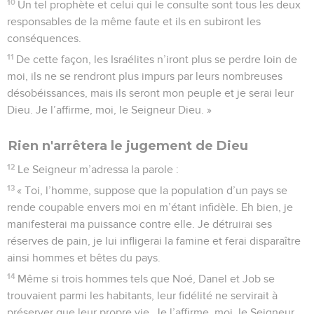
10
Un tel prophète et celui qui le consulte sont tous les deux
responsables de la même faute et ils en subiront les
conséquences.
11
De cette façon, les Israélites n’iront plus se perdre loin de
moi, ils ne se rendront plus impurs par leurs nombreuses
désobéissances, mais ils seront mon peuple et je serai leur
Dieu. Je l’affirme, moi, le Seigneur Dieu. »
Rien n'arrêtera le jugement de Dieu
12
Le Seigneur m’adressa la parole :
13
« Toi, l’homme, suppose que la population d’un pays se
rende coupable envers moi en m’étant infidèle. Eh bien, je
manifesterai ma puissance contre elle. Je détruirai ses
réserves de pain, je lui infligerai la famine et ferai disparaître
ainsi hommes et bêtes du pays.
14
Même si trois hommes tels que Noé, Danel et Job se
trouvaient parmi les habitants, leur fidélité ne servirait à
préserver que leur propre vie. Je l’affirme, moi, le Seigneur