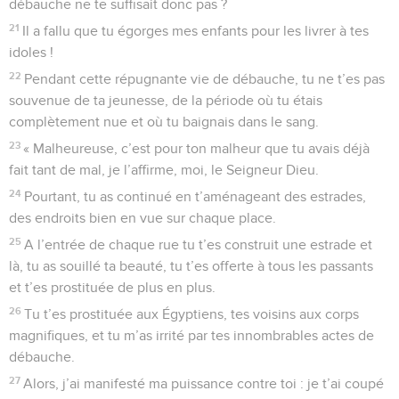
débauche ne te suffisait donc pas ?
21
Il a fallu que tu égorges mes enfants pour les livrer à tes
idoles !
22
Pendant cette répugnante vie de débauche, tu ne t’es pas
souvenue de ta jeunesse, de la période où tu étais
complètement nue et où tu baignais dans le sang.
23
« Malheureuse, c’est pour ton malheur que tu avais déjà
fait tant de mal, je l’affirme, moi, le Seigneur Dieu.
24
Pourtant, tu as continué en t’aménageant des estrades,
des endroits bien en vue sur chaque place.
25
A l’entrée de chaque rue tu t’es construit une estrade et
là, tu as souillé ta beauté, tu t’es offerte à tous les passants
et t’es prostituée de plus en plus.
26
Tu t’es prostituée aux Égyptiens, tes voisins aux corps
magnifiques, et tu m’as irrité par tes innombrables actes de
débauche.
27
Alors, j’ai manifesté ma puissance contre toi : je t’ai coupé