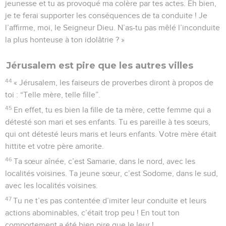
jeunesse et tu as provoqué ma colère par tes actes. Eh bien,
je te ferai supporter les conséquences de ta conduite ! Je
l’affirme, moi, le Seigneur Dieu. N’as-tu pas mêlé l’inconduite
la plus honteuse à ton idolâtrie ? »
Jérusalem est pire que les autres villes
44
« Jérusalem, les faiseurs de proverbes diront à propos de
toi : “Telle mère, telle fille”.
45
En effet, tu es bien la fille de ta mère, cette femme qui a
détesté son mari et ses enfants. Tu es pareille à tes sœurs,
qui ont détesté leurs maris et leurs enfants. Votre mère était
hittite et votre père amorite.
46
Ta sœur aînée, c’est Samarie, dans le nord, avec les
localités voisines. Ta jeune sœur, c’est Sodome, dans le sud,
avec les localités voisines.
47
Tu ne t’es pas contentée d’imiter leur conduite et leurs
actions abominables, c’était trop peu ! En tout ton
comportement a été bien pire que le leur !