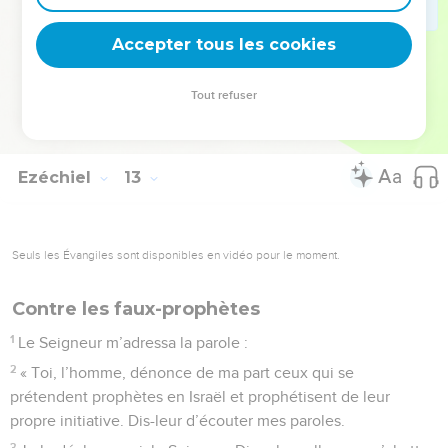
je réaliserai sans tarder toutes mes menaces. C’est moi qui
Accepter tous les cookies
l’affirme. »
© Société biblique française – Bibli’O, 1997, avec autorisation. Pour vous procurer
Tout refuser
une Bible imprimée, rendez-vous sur www.editionsbiblio.fr
Ezéchiel
13
Seuls les Évangiles sont disponibles en vidéo pour le moment.
Contre les faux-prophètes
1
Le Seigneur m’adressa la parole :
2
« Toi, l’homme, dénonce de ma part ceux qui se
prétendent prophètes en Israël et prophétisent de leur
propre initiative. Dis-leur d’écouter mes paroles.
3