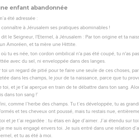
 une enfant abandonnée
 m’a été adressée :
s connaître à Jérusalem ses pratiques abominables !
 dit le Seigneur, l'Eternel, à Jérusalem : Par ton origine et ta na
un Amoréen, et ta mère une Hittite.
r où tu es née, ton cordon ombilical n'a pas été coupé, tu n'as pa
rottée avec du sel, ni enveloppée dans des langes.
 toi un regard de pitié pour te faire une seule de ces choses, pa
 jetée dans les champs, le jour de ta naissance, parce que tu pro
 toi, et je t’ai aperçue en train de te débattre dans ton sang. Alors 
Vis dans ton sang !’
’infini, comme l’herbe des champs. Tu t’es développée, tu as grand
nt formés et tes cheveux ont poussé, mais tu restais nue, entièrem
oi et je t’ai regardée : tu étais en âge d’aimer. J’ai étendu sur t
t je me suis engagé envers toi. Je suis entré dans une relation d’a
ernel, et tu as été à moi.