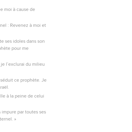
 de moi à cause de
rnel : Revenez à moi et
rte ses idoles dans son
rophète pour me
je l’exclurai du milieu
i séduit ce prophète. Je
raël.
le à la peine de celui
s impure par toutes ses
ternel. »