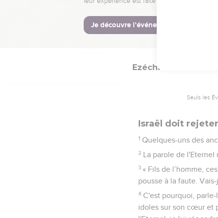
» Vous découragez le
encouragez le méchant,
23
C’est pourquoi, vous 
délivrerai mon peuple de
Ezéchiel
14
Seuls les É
Israël doit rejete
1
Quelques-uns des ancie
2
La parole de l'Eternel
3
« Fils de l’homme, ces
pousse à la faute. Vais-
4
C'est pourquoi, parle-l
idoles sur son cœur et p