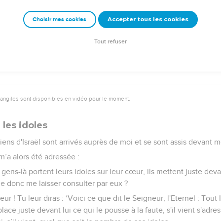
 juste par des mensonges, alors que moi-même je ne l'ai pas attr
 l’empêchant ainsi de renoncer à sa mauvaise conduite et de con
Accepter tous les cookies
Choisir mes cookies
n'aurez plus de fausses visions et vous ne transmettrez plus de 
 votre pouvoir. Vous reconnaîtrez alors que je suis l'Eternel.’ »
Tout refuser
vangiles sont disponibles en vidéo pour le moment.
r les idoles
ns d'Israël sont arrivés auprès de moi et se sont assis devant m
 m’a alors été adressée :
 gens-là portent leurs idoles sur leur cœur, ils mettent juste dev
je donc me laisser consulter par eux ?
eur ! Tu leur diras : ‘Voici ce que dit le Seigneur, l'Eternel : Tout 
lace juste devant lui ce qui le pousse à la faute, s'il vient s'adr