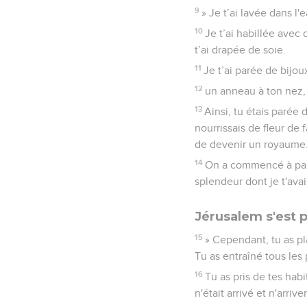
9
» Je t’ai lavée dans l'e
10
Je t’ai habillée avec 
t’ai drapée de soie.
11
Je t’ai parée de bijoux
12
un anneau à ton nez, 
13
Ainsi, tu étais parée d
nourrissais de fleur de
de devenir un royaume
14
On a commencé à parler
splendeur dont je t'avai
Jérusalem s'est 
15
» Cependant, tu as pl
Tu as entraîné tous les 
16
Tu as pris de tes habit
n'était arrivé et n'arrive