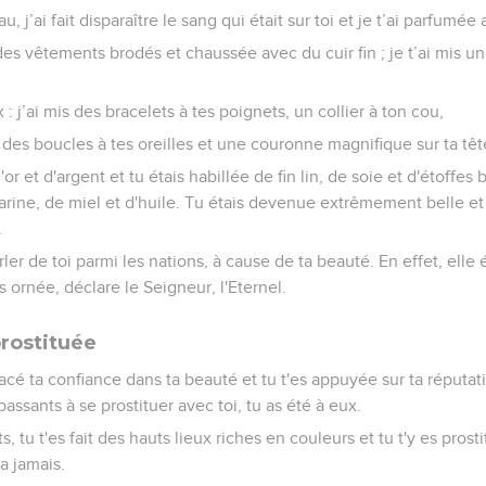
au, j’ai fait disparaître le sang qui était sur toi et je t’ai parfumée
des vêtements brodés et chaussée avec du cuir fin ; je t’ai mis un
 : j’ai mis des bracelets à tes poignets, un collier à ton cou,
des boucles à tes oreilles et une couronne magnifique sur ta têt
'or et d'argent et tu étais habillée de fin lin, de soie et d'étoffes
 farine, de miel et d'huile. Tu étais devenue extrêmement belle et
.
 de toi parmi les nations, à cause de ta beauté. En effet, elle ét
s ornée, déclare le Seigneur, l'Eternel.
prostituée
acé ta confiance dans ta beauté et tu t'es appuyée sur ta réputati
passants à se prostituer avec toi, tu as été à eux.
s, tu t'es fait des hauts lieux riches en couleurs et tu t'y es prosti
ra jamais.