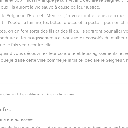
aniel et Job – aussi vrai que je suis vivant, déclare le Seigneur, l'
 ; eux, ils auront la vie sauve à cause de leur justice.
it le Seigneur, l'Eternel : Même si j'envoie contre Jérusalem mes q
 – l'épée, la famine, les bêtes féroces et la peste – pour en él
és, on en fera sortir des fils et des filles. Ils sortiront pour aller 
conduite et leurs agissements et vous serez consolés du malheur q
e je fais venir contre elle.
, quand vous découvrirez leur conduite et leurs agissements, et 
que je traite cette ville comme je la traite, déclare le Seigneur, l'
vangiles sont disponibles en vidéo pour le moment.
u feu
 m’a été adressée :
ois de la vigne, qu'a-t-il de plus que tout autre bois, que les bra