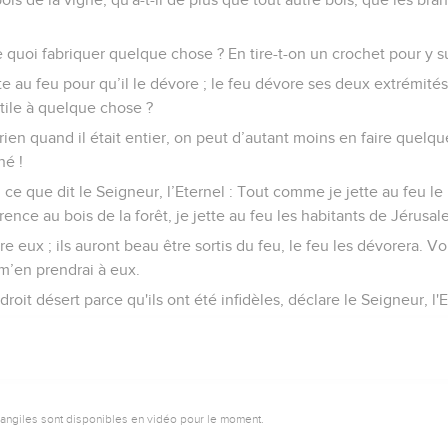
e quoi fabriquer quelque chose ? En tire-t-on un crochet pour y 
te au feu pour qu’il le dévore ; le feu dévore ses deux extrémités,
utile à quelque chose ?
 rien quand il était entier, on peut d’autant moins en faire quelq
né !
i ce que dit le Seigneur, l’Eternel : Tout comme je jette au feu le
rence au bois de la forêt, je jette au feu les habitants de Jérusal
re eux ; ils auront beau être sortis du feu, le feu les dévorera. V
 m’en prendrai à eux.
roit désert parce qu'ils ont été infidèles, déclare le Seigneur, l'E
vangiles sont disponibles en vidéo pour le moment.