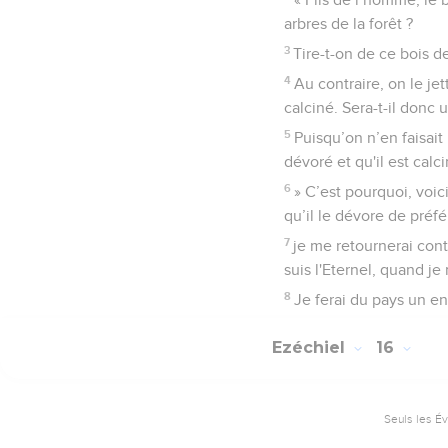
arbres de la forêt ?
3
Tire-t-on de ce bois d
4
Au contraire, on le jet
calciné. Sera-t-il donc 
5
Puisqu’on n’en faisait
dévoré et qu'il est calci
6
» C’est pourquoi, voic
qu’il le dévore de préfé
7
je me retournerai cont
suis l'Eternel, quand je
8
Je ferai du pays un end
Ezéchiel
16
Seuls les É