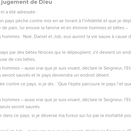
le jugement de Dieu
l m’a été adressée :
un pays pèche contre moi en se livrant à l'infidélité et que je d
ive de pain, lui envoie la famine et en élimine hommes et bêtes –
ois hommes : Noé, Daniel et Job, eux auront la vie sauve à cause d
e pays par des bêtes féroces qui le dépeuplent, s'il devient un end
use de ces bêtes,
ois hommes – aussi vrai que je suis vivant, déclare le Seigneur, l'E
euls seront sauvés et le pays deviendra un endroit désert.
épée contre ce pays, si je dis : ‘Que l'épée parcoure le pays !’et 
ois hommes – aussi vrai que je suis vivant, déclare le Seigneur, l'E
ux seuls seront sauvés.
te dans ce pays, si je déverse ma fureur sur lui par la mortalité 