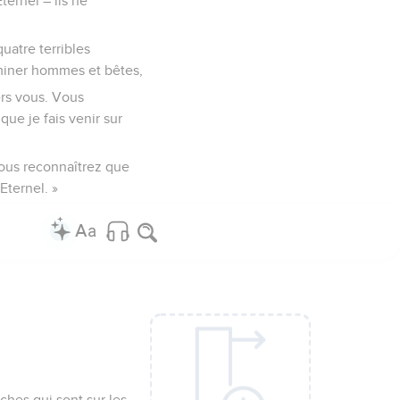
Eternel – ils ne
uatre terribles
iminer hommes et bêtes,
vers vous. Vous
ue je fais venir sur
vous reconnaîtrez que
Eternel. »
nches qui sont sur les