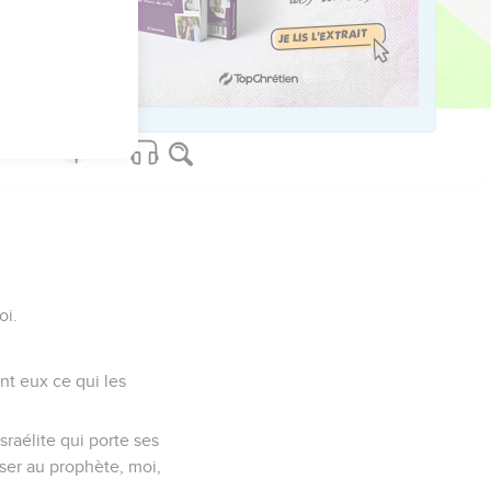
isté, et vous
server la vie.
prédictions. Je
oi.
ant eux ce qui les
Israélite qui porte ses
esser au prophète, moi,