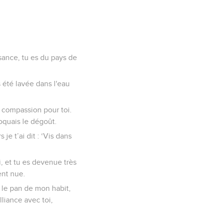
issance, tu es du pays de
s été lavée dans l'eau
r compassion pour toi.
voquais le dégoût.
je t’ai dit : ‘Vis dans
i, et tu es devenue très
ent nue.
oi le pan de mon habit,
lliance avec toi,