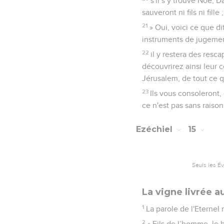
s'il s’y trouve Noé, D
sauveront ni fils ni fille
21
» Oui, voici ce que d
instruments de jugement
22
il y restera des rescap
découvrirez ainsi leur 
Jérusalem, de tout ce qu
23
Ils vous consoleront
ce n'est pas sans raison 
Ezéchiel
15
Seuls les É
La vigne livrée a
1
La parole de l'Eternel
2
« Fils de l’homme, le b