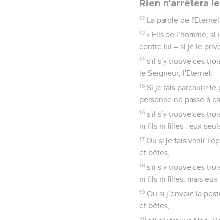
Rien n'arrêtera 
12
La parole de l'Eterne
13
« Fils de l’homme, si 
contre lui – si je le pr
14
s'il s’y trouve ces tr
le Seigneur, l'Eternel.
15
Si je fais parcourir l
personne ne passe à ca
16
s'il s’y trouve ces tr
ni fils ni filles : eux s
17
Ou si je fais venir l'
et bêtes,
18
s'il s’y trouve ces tr
ni fils ni filles, mais e
19
Ou si j’envoie la pes
et bêtes,
20