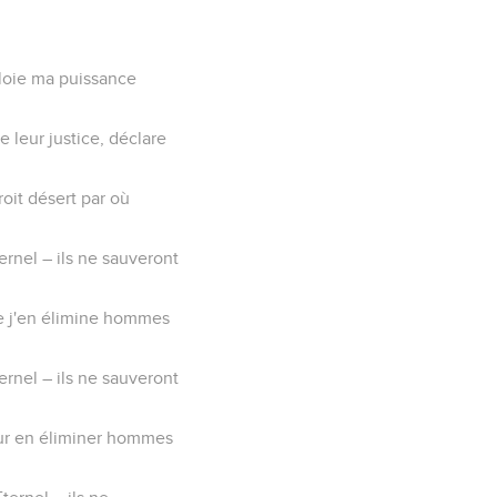
éploie ma puissance
e leur justice, déclare
roit désert par où
ternel – ils ne sauveront
que j'en élimine hommes
ternel – ils ne sauveront
pour en éliminer hommes