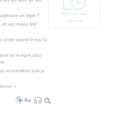
Ajouter une
Ajouter une
Ajouter une
Ajouter une
Ajouter une
suspendre un objet ?
colonne
colonne
colonne
colonne
colonne
 et son milieu finit
ue chose quand le feu l'a
 bois de la vigne pour
em :
ous reconnaîtrez que je
ternel. »