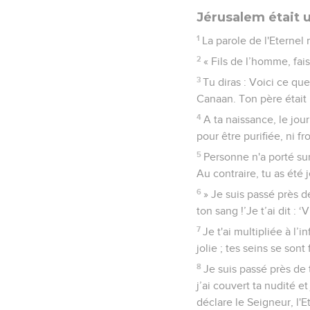
Jérusalem était
1
La parole de l'Eternel
2
« Fils de l’homme, fai
3
Tu diras : Voici ce que
Canaan. Ton père était 
4
A ta naissance, le jou
pour être purifiée, ni f
5
Personne n'a porté sur
Au contraire, tu as été
6
» Je suis passé près de
ton sang !’Je t’ai dit : ‘
7
Je t'ai multipliée à l
jolie ; tes seins se so
8
Je suis passé près de t
j’ai couvert ta nudité e
déclare le Seigneur, l'Et