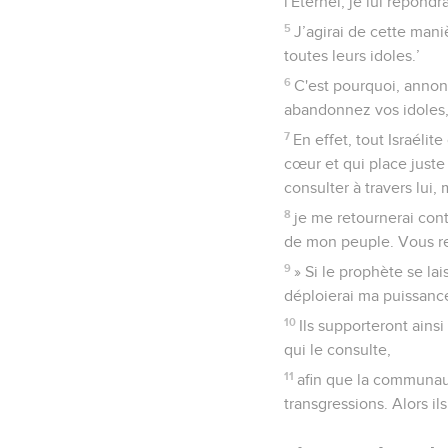
l'Eternel, je lui répondr
5
J’agirai de cette mani
toutes leurs idoles.’
6
C'est pourquoi, annonc
abandonnez vos idoles,
7
En effet, tout Israélit
cœur et qui place juste 
consulter à travers lui,
8
je me retournerai cont
de mon peuple. Vous rec
9
» Si le prophète se la
déploierai ma puissance 
10
Ils supporteront ains
qui le consulte,
11
afin que la communaut
transgressions. Alors il