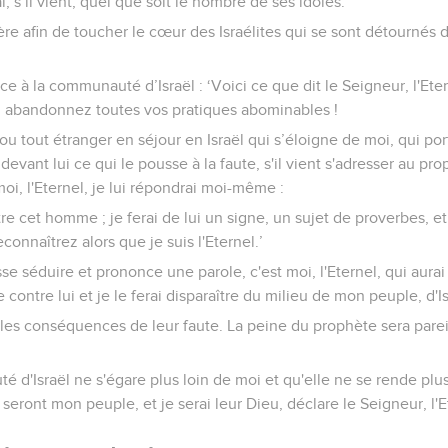
ai, s’il vient, quel que soit le nombre de ses idoles.
ère afin de toucher le cœur des Israélites qui se sont détournés
e à la communauté d’Israël : ‘Voici ce que dit le Seigneur, l'Ete
 abandonnez toutes vos pratiques abominables !
e ou tout étranger en séjour en Israël qui s’éloigne de moi, qui po
devant lui ce qui le pousse à la faute, s'il vient s'adresser au p
 moi, l'Eternel, je lui répondrai moi-même :
re cet homme ; je ferai de lui un signe, un sujet de proverbes, et 
onnaîtrez alors que je suis l'Eternel.’
isse séduire et prononce une parole, c'est moi, l'Eternel, qui aura
contre lui et je le ferai disparaître du milieu de mon peuple, d'Is
i les conséquences de leur faute. La peine du prophète sera pareil
é d'Israël ne s'égare plus loin de moi et qu'elle ne se rende plu
s seront mon peuple, et je serai leur Dieu, déclare le Seigneur, l'E