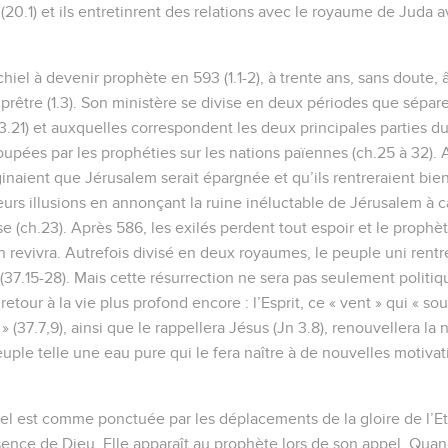
20.1) et ils entretinrent des relations avec le royaume de Juda a
hiel à devenir prophète en 593 (1.1-2), à trente ans, sans doute, 
 prêtre (1.3). Son ministère se divise en deux périodes que séparen
3.21) et auxquelles correspondent les deux principales parties du 
oupées par les prophéties sur les nations païennes (ch.25 à 32). 
inaient que Jérusalem serait épargnée et qu’ils rentreraient bien
eurs illusions en annonçant la ruine inéluctable de Jérusalem à 
use (ch.23). Après 586, les exilés perdent tout espoir et le proph
n revivra. Autrefois divisé en deux royaumes, le peuple uni rentre
7.15-28). Mais cette résurrection ne sera pas seulement politique
etour à la vie plus profond encore : l’Esprit, ce « vent » qui « souf
» (37.7,9), ainsi que le rappellera Jésus (Jn 3.8), renouvellera la n
uple telle une eau pure qui le fera naître à de nouvelles motivat
el est comme ponctuée par les déplacements de la gloire de l’Et
sence de Dieu. Elle apparaît au prophète lors de son appel. Qua