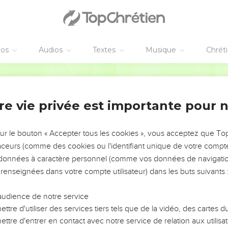
les dans les rues, Ils étaient souillés de sang, Au point qu’on ne 
 leur criait-on, Écartez-vous, écartez-vous, ne (nous) touchez pas
 parmi les nations : Ils ne vont plus séjourner (chez nous) !
éos
Audios
Textes
Musique
Chrét
 a dispersés, Il ne les regarde plus ; On n’a pas respecté les sacri
Segond 1978 (Colombe)
ent encore En vain dans l’attente du secours, Nous guettions, 
s sauvés.
re vie privée est importante pour 
ur nous empêcher d’aller sur nos places ; Notre fin s’approchait, 
t arrivée !
sur le bouton « Accepter tous les cookies », vous acceptez que T
ent plus légers Que les aigles du ciel ; Sur les montagnes ils nous
traceurs (comme des cookies ou l'identifiant unique de votre compte 
bûches dans le désert.
s données à caractère personnel (comme vos données de navigatio
vie, le messie de l’Éternel, A été pris dans leurs fosses, Lui de qu
 renseignées dans votre compte utilisateur) dans les buts suivants 
mi les nations.
, fille d’Édom, Habitante du pays d’Outs ! A toi aussi on passera l
audience de notre service
ttre d'utiliser des services tiers tels que de la vidéo, des cartes
ttre d'entrer en contact avec notre service de relation aux utilisat
 est à son terme ; Il ne te déportera plus. Fille d’Édom, c’est ta fau