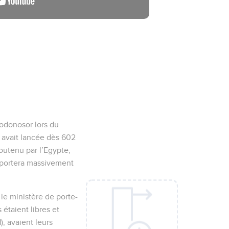
hodonosor lors du
 avait lancée dès 602
soutenu par l’Egypte,
déportera massivement
é le ministère de porte-
 étaient libres et
), avaient leurs