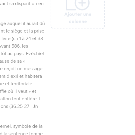
vant sa disparition en
Ajouter une
Ajouter une
Ajouter une
Ajouter une
Ajouter une
colonne
colonne
colonne
colonne
colonne
âge auquel il aurait dû
t le siège et la prise
livre (ch.1 à 24 et 33
Avant 586, les
tôt au pays. Ezéchiel
cause de sa «
ète reçoit un message
ra d’exil et habitera
 et territoriale.
fle où il veut » et
ation tout entière. Il
ions (36.25-27 ; Jn
ernel, symbole de la
nd la sentence tombe