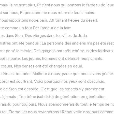
ais ils ne sont plus, Et c’est nous qui portons le fardeau de leur
 sur nous, Et personne ne nous retire de leurs mains.
 nous rapportons notre pain, Affrontant l’épée du désert.
te comme un four Par l’ardeur de la faim.
mes dans Sion, Des vierges dans les villes de Juda.
nistres ont été pendus ; La personne des anciens n’a pas été res
t porté la meule, Des garçons ont trébuché sous (des fardeaux 
ssé la porte, Les jeunes hommes ont délaissé leurs chants.
os cœurs, Nos danses ont été changées en deuil.
 tête est tombée ! Malheur à nous, parce que nous avons péché 
cœur est souffrant, Voici pourquoi nos yeux sont obscurcis,
e de Sion est désolée, C’est que les renards s’y promènent.
es à jamais ; Ton trône (subsiste) de génération en génération.
rais-tu pour toujours, Nous abandonnerais-tu tout le temps de no
s toi, Éternel, et nous reviendrons ! Renouvelle nos jours comme 