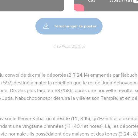
Télécharger le poster
© Le Projet Biblique
e du convoi de dix mille déportés (2 R 24.14) emmenés par Nabuc
 597, destiné à mater la rébellion que le roi de Juda Yehoyaqim
one. Dix ans plus tard, en 587/586, après une nouvelle révolte, 
e Juda, Nabuchodonosor détruira la ville et son Temple, et en 
iv sur le fleuve Kébar où il réside (1.1 ; 3.15), qu’Ezéchiel a exerc
ndant une vingtaine d’années (1.1 ; 40.1 et notes). Là, les déportés
e normale : ils possédaient des maisons et des terres (3.24 ; 8.1