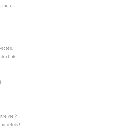
s fautes.
pectée.
de) bois.
!
tre vie ?
autrefois !