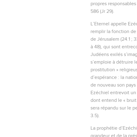
propres responsables (
586 (Jr 29).
L’Eternel appelle Ezéc
remplir la fonction de
de Jérusalem (24.1 ; 3
à 48), qui sont entrec
Judéens exilés s’imag
s’emploie à détruire l
prostitution » religie
d’espérance : la natio
de nouveau son pays (3
Ezéchiel entrevoit un r
dont entend le « bruit 
sera répandu sur le pe
3.5).
La prophétie d’Ezéchi
grandeur et de la pré