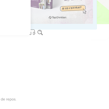
us sur www.editionsbiblio.fr
 de repos.