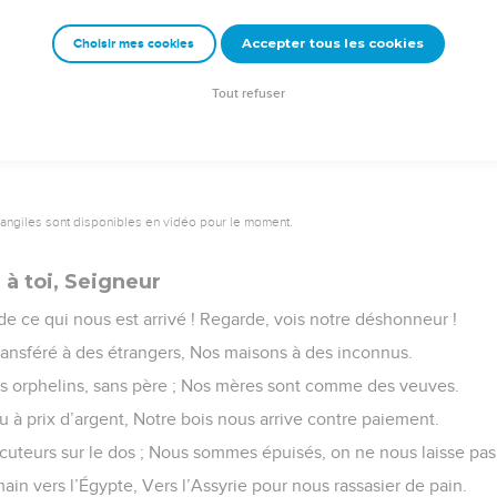
couvert.
Accepter tous les cookies
Choisir mes cookies
e – Bibli’O, 1978, avec autorisation. Pour vous procurer une Bible imprimée, rendez-vo
Tout refuser
vangiles sont disponibles en vidéo pour le moment.
 à toi, Seigneur
 de ce qui nous est arrivé ! Regarde, vois notre déshonneur !
transféré à des étrangers, Nos maisons à des inconnus.
orphelins, sans père ; Nos mères sont comme des veuves.
 à prix d’argent, Notre bois nous arrive contre paiement.
uteurs sur le dos ; Nous sommes épuisés, on ne nous laisse pas
in vers l’Égypte, Vers l’Assyrie pour nous rassasier de pain.