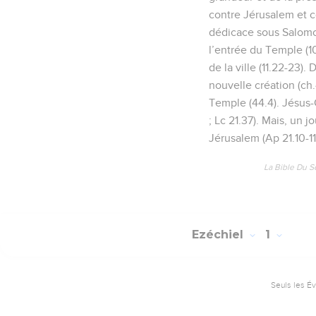
contre Jérusalem et c
dédicace sous Salomon (
l’entrée du Temple (10
de la ville (11.22-23)
nouvelle création (ch.
Temple (44.4). Jésus-Ch
; Lc 21.37). Mais, un j
Jérusalem (Ap 21.10-11
La Bible Du S
Ezéchiel
1
Seuls les É