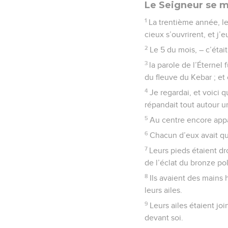
Le Seigneur se m
1
La trentième année, le
cieux s’ouvrirent, et j’e
2
Le 5 du mois, – c’étai
3
la parole de l’Éternel 
du fleuve du Kebar ; et c
4
Je regardai, et voici 
répandait tout autour un
5
Au centre encore appa
6
Chacun d’eux avait qua
7
Leurs pieds étaient dro
de l’éclat du bronze pol
8
Ils avaient des mains 
leurs ailes.
9
Leurs ailes étaient jo
devant soi.