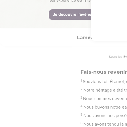
mettra tes péchés à dé
© Société biblique français
Lamentations
5
Seuls les É
Fais-nous revenir
1
Souviens-toi, Éternel,
2
Notre héritage a été 
3
Nous sommes devenus 
4
Nous buvons notre eau
5
Nous avons nos perséc
6
Nous avons tendu la ma