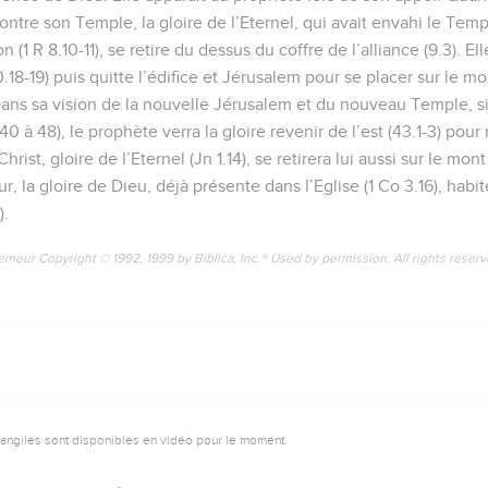
ontre son Temple, la gloire de l’Eternel, qui avait envahi le Te
1 R 8.10-11), se retire du dessus du coffre de l’alliance (9.3). Ell
.18-19) puis quitte l’édifice et Jérusalem pour se placer sur le mon
. Dans sa vision de la nouvelle Jérusalem et du nouveau Temple, s
40 à 48), le prophète verra la gloire revenir de l’est (43.1-3) pour
rist, gloire de l’Eternel (Jn 1.14), se retirera lui aussi sur le mont
our, la gloire de Dieu, déjà présente dans l’Eglise (1 Co 3.16), habi
).
emeur Copyright © 1992, 1999 by Biblica, Inc.® Used by permission. All rights reser
vangiles sont disponibles en vidéo pour le moment.