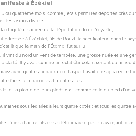
anifeste à Ézékiel
 5 du quatrième mois, comme j’étais parmi les déportés près du 
us des visions divines.
t la cinquième année de la déportation du roi Yoyakîn, –
fut adressée à Ézéchiel, fils de Bouzi, le sacrificateur, dans le p
’est là que la main de l’Éternel fut sur lui.
qu’il vint du nord un vent de tempête, une grosse nuée et une ge
e clarté. Il y avait comme un éclat étincelant sortant du milieu d’
raissaient quatre animaux dont l’aspect avait une apparence h
tre faces, et chacun avait quatre ailes.
its, et la plante de leurs pieds était comme celle du pied d’un ve
i.
humaines sous les ailes à leurs quatre côtés ; et tous les quatre a
intes l’une à l’autre ; ils ne se détournaient pas en avançant, mai