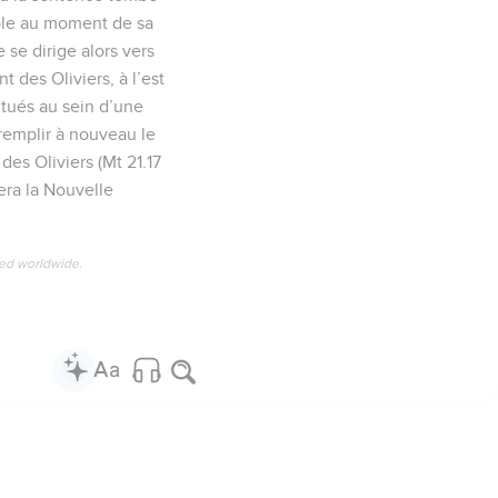
mple au moment de sa
e se dirige alors vers
t des Oliviers, à l’est
itués au sein d’une
 remplir à nouveau le
 des Oliviers (Mt 21.17
tera la Nouvelle
ved worldwide.