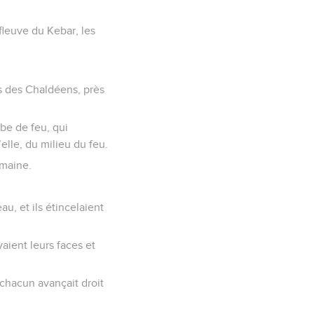
fleuve du Kebar, les
ays des Chaldéens, près
rbe de feu, qui
elle, du milieu du feu.
umaine.
au, et ils étincelaient
vaient leurs faces et
s chacun avançait droit