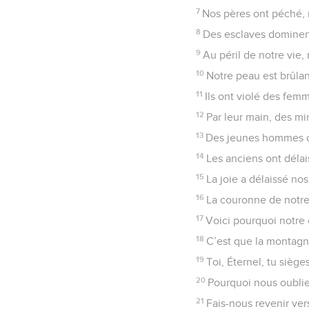
7
Nos pères ont péché, m
8
Des esclaves dominent
9
Au péril de notre vie,
10
Notre peau est brûlan
11
Ils ont violé des fem
12
Par leur main, des mi
13
Des jeunes hommes on
14
Les anciens ont délai
15
La joie a délaissé n
16
La couronne de notre
17
Voici pourquoi notre 
18
C’est que la montagn
19
Toi, Éternel, tu sièg
20
Pourquoi nous oublie
21
Fais-nous revenir ver