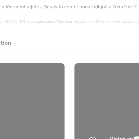
entièrement rejetés, Serais-tu contre nous indigné à l’extrême ?
e – Bibli’O, 1978, avec autorisation. Pour vous procurer une Bible imprimée, rendez-vo
ction