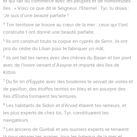
et qui fait du commerce avec les peuples et de nombreuses
îles : » Voici ce que dit le Seigneur, l'Eternel : Tyr, tu disais :
‘Je suis d’une beauté parfaite !’
4
Ton territoire se trouve au cœur de la mer ; ceux qui t'ont
construite t’ont donné une beauté parfaite.
5
Ils ont construit toute ta coque en cyprès de Senir, ils ont
pris du cèdre du Liban pour te fabriquer un mât,
6
ils ont fait tes rames avec des chênes du Basan et ton pont
avec de l'ivoire venant d’Assyrie et importé des îles de
Kittim.
7
Du fin lin d'Egypte avec des broderies te servait de voiles et
de pavillon, des étoffes teintes en bleu et en pourpre des
îles d'Elisha formaient tes tentures.
8
Les habitants de Sidon et d'Arvad étaient tes rameurs, et
les plus experts de chez toi, Tyr, constituaient tes
navigateurs.
9
Les anciens de Guebal et ses ouvriers experts se tenaient
là pour réparer tes avaries, tous les bateaux de la mer et