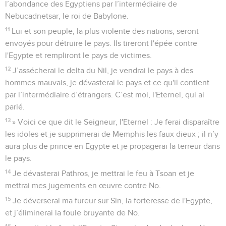
l’abondance des Egyptiens par l’intermédiaire de
Nebucadnetsar, le roi de Babylone.
11
Lui et son peuple, la plus violente des nations, seront
envoyés pour détruire le pays. Ils tireront l'épée contre
l'Egypte et rempliront le pays de victimes.
12
J’assécherai le delta du Nil, je vendrai le pays à des
hommes mauvais, je dévasterai le pays et ce qu'il contient
par l’intermédiaire d’étrangers. C’est moi, l'Eternel, qui ai
parlé.
13
» Voici ce que dit le Seigneur, l'Eternel : Je ferai disparaître
les idoles et je supprimerai de Memphis les faux dieux ; il n’y
aura plus de prince en Egypte et je propagerai la terreur dans
le pays.
14
Je dévasterai Pathros, je mettrai le feu à Tsoan et je
mettrai mes jugements en œuvre contre No.
15
Je déverserai ma fureur sur Sin, la forteresse de l'Egypte,
et j’éliminerai la foule bruyante de No.
16