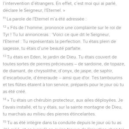
l’intervention d’étrangers. En effet, c’est moi qui ai parlé,
déclare le Seigneur, l'Eternel. »
11
La parole de l'Eternel m’a été adressée :
12
« Fils de l’homme, prononce une complainte sur le roi de
Tyr ! Tu lui annonceras : ‘Voici ce que dit le Seigneur,
l'Eternel : Tu représentais la perfection. Tu étais plein de
sagesse, tu étais d’une beauté parfaite.
13
Tu étais en Eden, le jardin de Dieu. Tu étais couvert de
toutes sortes de pierres précieuses – de sardoine, de topaze,
de diamant, de chrysolithe, d’onyx, de jaspe, de saphir,
d’escarboucle, d’émeraude – ainsi que d'or. Tes tambourins
et tes flûtes étaient à ton service, préparés pour le jour où tu
as été créé.
14
» Tu étais un chérubin protecteur, aux ailes déployées. Je
t'avais installé, et tu y étais, sur la sainte montagne de Dieu,
tu marchais au milieu des pierres étincelantes.
15
Tu as été intègre dans ta conduite depuis le jour où tu as