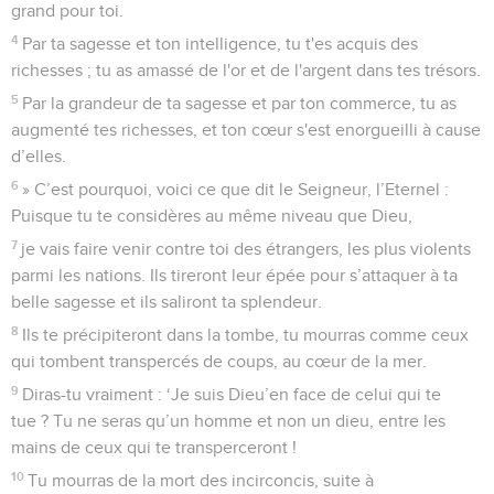
grand pour toi.
4
Par ta sagesse et ton intelligence, tu t'es acquis des
richesses ; tu as amassé de l'or et de l'argent dans tes trésors.
5
Par la grandeur de ta sagesse et par ton commerce, tu as
augmenté tes richesses, et ton cœur s'est enorgueilli à cause
d’elles.
6
» C’est pourquoi, voici ce que dit le Seigneur, l’Eternel :
Puisque tu te considères au même niveau que Dieu,
7
je vais faire venir contre toi des étrangers, les plus violents
parmi les nations. Ils tireront leur épée pour s’attaquer à ta
belle sagesse et ils saliront ta splendeur.
8
Ils te précipiteront dans la tombe, tu mourras comme ceux
qui tombent transpercés de coups, au cœur de la mer.
9
Diras-tu vraiment : ‘Je suis Dieu’en face de celui qui te
tue ? Tu ne seras qu’un homme et non un dieu, entre les
mains de ceux qui te transperceront !
10
Tu mourras de la mort des incirconcis, suite à