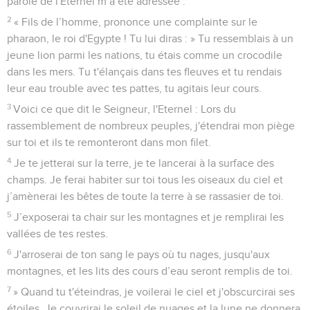
parole de l'Eternel m’a été adressée :
2
« Fils de l’homme, prononce une complainte sur le
pharaon, le roi d'Egypte ! Tu lui diras : » Tu ressemblais à un
jeune lion parmi les nations, tu étais comme un crocodile
dans les mers. Tu t'élançais dans tes fleuves et tu rendais
leur eau trouble avec tes pattes, tu agitais leur cours.
3
Voici ce que dit le Seigneur, l'Eternel : Lors du
rassemblement de nombreux peuples, j'étendrai mon piège
sur toi et ils te remonteront dans mon filet.
4
Je te jetterai sur la terre, je te lancerai à la surface des
champs. Je ferai habiter sur toi tous les oiseaux du ciel et
j’amènerai les bêtes de toute la terre à se rassasier de toi.
5
J’exposerai ta chair sur les montagnes et je remplirai les
vallées de tes restes.
6
J'arroserai de ton sang le pays où tu nages, jusqu'aux
montagnes, et les lits des cours d’eau seront remplis de toi.
7
» Quand tu t'éteindras, je voilerai le ciel et j'obscurcirai ses
étoiles. Je couvrirai le soleil de nuages et la lune ne donnera