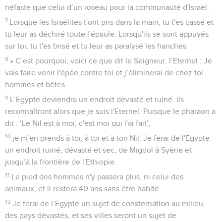
néfaste que celui d’un roseau pour la communauté d'Israël.
7
Lorsque les Israélites t'ont pris dans la main, tu t'es cassé et
tu leur as déchiré toute l'épaule. Lorsqu'ils se sont appuyés
sur toi, tu t'es brisé et tu leur as paralysé les hanches.
8
» C’est pourquoi, voici ce que dit le Seigneur, l’Eternel : Je
vais faire venir l'épée contre toi et j’éliminerai de chez toi
hommes et bêtes.
9
L’Egypte deviendra un endroit dévasté et ruiné. Ils
reconnaîtront alors que je suis l'Eternel. Puisque le pharaon a
dit : ‘Le Nil est à moi, c'est moi qui l'ai fait’,
10
je m’en prends à toi, à toi et à ton Nil. Je ferai de l'Egypte
un endroit ruiné, dévasté et sec, de Migdol à Syène et
jusqu’à la frontière de l'Ethiopie.
11
Le pied des hommes n'y passera plus, ni celui des
animaux, et il restera 40 ans sans être habité.
12
Je ferai de l’Egypte un sujet de consternation au milieu
des pays dévastés, et ses villes seront un sujet de