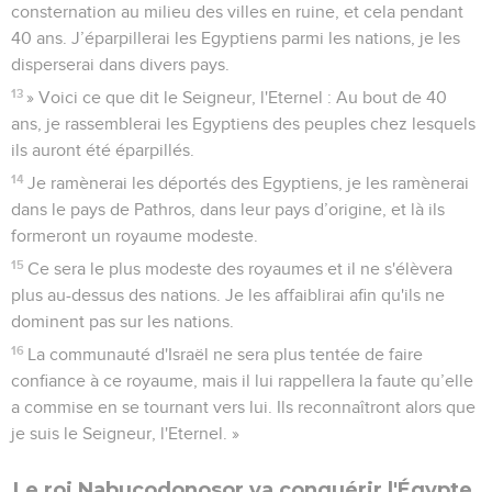
consternation au milieu des villes en ruine, et cela pendant
40 ans. J’éparpillerai les Egyptiens parmi les nations, je les
disperserai dans divers pays.
13
» Voici ce que dit le Seigneur, l'Eternel : Au bout de 40
ans, je rassemblerai les Egyptiens des peuples chez lesquels
ils auront été éparpillés.
14
Je ramènerai les déportés des Egyptiens, je les ramènerai
dans le pays de Pathros, dans leur pays d’origine, et là ils
formeront un royaume modeste.
15
Ce sera le plus modeste des royaumes et il ne s'élèvera
plus au-dessus des nations. Je les affaiblirai afin qu'ils ne
dominent pas sur les nations.
16
La communauté d'Israël ne sera plus tentée de faire
confiance à ce royaume, mais il lui rappellera la faute qu’elle
a commise en se tournant vers lui. Ils reconnaîtront alors que
je suis le Seigneur, l'Eternel. »
Le roi Nabucodonosor va conquérir l'Égypte