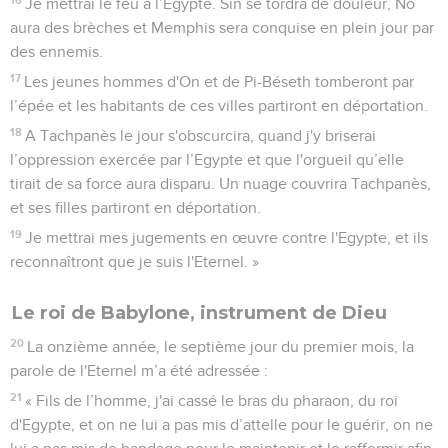
Je mettrai le feu à l’Egypte. Sin se tordra de douleur, No
aura des brèches et Memphis sera conquise en plein jour par
des ennemis.
17
Les jeunes hommes d'On et de Pi-Béseth tomberont par
l’épée et les habitants de ces villes partiront en déportation.
18
A Tachpanès le jour s'obscurcira, quand j'y briserai
l’oppression exercée par l’Egypte et que l'orgueil qu’elle
tirait de sa force aura disparu. Un nuage couvrira Tachpanès,
et ses filles partiront en déportation.
19
Je mettrai mes jugements en œuvre contre l'Egypte, et ils
reconnaîtront que je suis l'Eternel. »
Le roi de Babylone, instrument de Dieu
20
La onzième année, le septième jour du premier mois, la
parole de l'Eternel m’a été adressée :
21
« Fils de l’homme, j'ai cassé le bras du pharaon, du roi
d'Egypte, et on ne lui a pas mis d’attelle pour le guérir, on ne