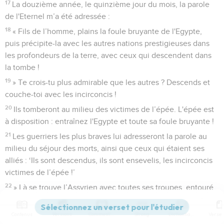
17
La douzième année, le quinzième jour du mois, la parole
de l'Eternel m’a été adressée :
18
« Fils de l’homme, plains la foule bruyante de l'Egypte,
puis précipite-la avec les autres nations prestigieuses dans
les profondeurs de la terre, avec ceux qui descendent dans
la tombe !
19
» Te crois-tu plus admirable que les autres ? Descends et
couche-toi avec les incirconcis !
20
Ils tomberont au milieu des victimes de l’épée. L'épée est
à disposition : entraînez l'Egypte et toute sa foule bruyante !
21
Les guerriers les plus braves lui adresseront la parole au
milieu du séjour des morts, ainsi que ceux qui étaient ses
alliés : ‘Ils sont descendus, ils sont ensevelis, les incirconcis
victimes de l’épée !’
22
» Là se trouve l’Assyrien avec toutes ses troupes, entouré
de ses tombeaux. Tous sont morts, victimes de l’épée.
23
Leurs tombeaux ont été placés dans les profondeurs de la
Contenus
Versions
Commentaires
Strong
Dictionnaire