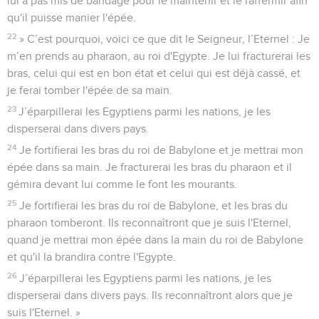
lui a pas mis de bandage pour le maintenir et le raffermir afin
qu'il puisse manier l'épée.
22
» C’est pourquoi, voici ce que dit le Seigneur, l’Eternel : Je
m’en prends au pharaon, au roi d'Egypte. Je lui fracturerai les
bras, celui qui est en bon état et celui qui est déjà cassé, et
je ferai tomber l'épée de sa main.
23
J’éparpillerai les Egyptiens parmi les nations, je les
disperserai dans divers pays.
24
Je fortifierai les bras du roi de Babylone et je mettrai mon
épée dans sa main. Je fracturerai les bras du pharaon et il
gémira devant lui comme le font les mourants.
25
Je fortifierai les bras du roi de Babylone, et les bras du
pharaon tomberont. Ils reconnaîtront que je suis l'Eternel,
quand je mettrai mon épée dans la main du roi de Babylone
et qu'il la brandira contre l'Egypte.
26
J’éparpillerai les Egyptiens parmi les nations, je les
disperserai dans divers pays. Ils reconnaîtront alors que je
suis l'Eternel. »