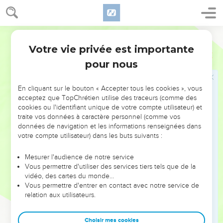
brodés. Ils auront la frayeur pour habit et s’assiéront par
terre. A chaque instant la frayeur s’emparera d’eux et ils
seront consternés à cause de toi.
Segond 21
17
Alors ils prononceront une complainte sur toi et te
Votre vie privée est importante
Ezéchiel
26
diront : » ‘Comment ! Te voilà détruite, toi qu’habitaient ceux
pour nous
qui parcourent les mers, ville célèbre qui étais puissante sur
la mer ! Avec tes habitants, tu inspirais la terreur à tous tes
voisins.
En cliquant sur le bouton « Accepter tous les cookies », vous
acceptez que TopChrétien utilise des traceurs (comme des
18
Maintenant les côtes sont effrayées parce que le jour de ta
cookies ou l'identifiant unique de votre compte utilisateur) et
chute est venu, les îles de la mer sont terrifiées par ta
traite vos données à caractère personnel (comme vos
disparition.’
données de navigation et les informations renseignées dans
votre compte utilisateur) dans les buts suivants :
19
» En effet, voici ce que dit le Seigneur, l'Eternel : Quand je
ferai de toi une ville déserte, pareille aux villes qui ne sont
Mesurer l'audience de notre service
plus habitées, quand je ferai monter l'abîme contre toi et que
Vous permettre d'utiliser des services tiers tels que de la
vidéo, des cartes du monde…
les grandes eaux te couvriront,
Vous permettre d'entrer en contact avec notre service de
20
je te précipiterai avec ceux qui descendent dans la tombe,
relation aux utilisateurs.
vers le peuple d’autrefois. Je te ferai habiter dans les
profondeurs de la terre, pareille à des ruines éternelles, avec
Choisir mes cookies