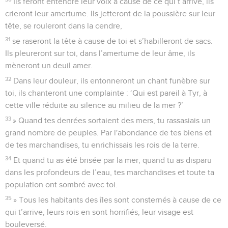
Ils feront entendre leur voix à cause de ce qui t’arrive, ils
crieront leur amertume. Ils jetteront de la poussière sur leur
tête, se rouleront dans la cendre,
31
se raseront la tête à cause de toi et s’habilleront de sacs.
Ils pleureront sur toi, dans l’amertume de leur âme, ils
mèneront un deuil amer.
32
Dans leur douleur, ils entonneront un chant funèbre sur
toi, ils chanteront une complainte : ‘Qui est pareil à Tyr, à
cette ville réduite au silence au milieu de la mer ?’
33
» Quand tes denrées sortaient des mers, tu rassasiais un
grand nombre de peuples. Par l'abondance de tes biens et
de tes marchandises, tu enrichissais les rois de la terre.
34
Et quand tu as été brisée par la mer, quand tu as disparu
dans les profondeurs de l’eau, tes marchandises et toute ta
population ont sombré avec toi.
35
» Tous les habitants des îles sont consternés à cause de ce
qui t’arrive, leurs rois en sont horrifiés, leur visage est
bouleversé.