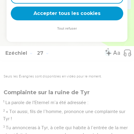
ceux qui descendent dans la tombe. Ainsi, tu ne seras plus
habitée, tandis que je distribuerai la beauté dans le pays des
Accepter tous les cookies
vivants.
21
Ce que je ferai de toi sera affreux. Tu n’existeras plus. On
Tout refuser
te cherchera, mais on ne te trouvera plus, déclare le
Seigneur, l'Eternel. »
Ezéchiel
27
Seuls les Évangiles sont disponibles en vidéo pour le moment.
Complainte sur la ruine de Tyr
1
La parole de l'Eternel m’a été adressée :
2
« Toi aussi, fils de l’homme, prononce une complainte sur
Tyr !
3
Tu annonceras à Tyr, à celle qui habite à l’entrée de la mer