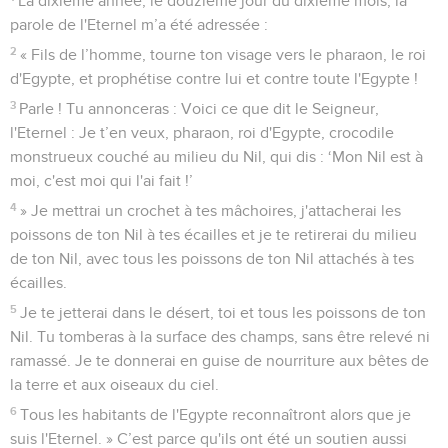
La dixième année, le douzième jour du dixième mois, la
parole de l'Eternel m’a été adressée :
2
« Fils de l’homme, tourne ton visage vers le pharaon, le roi
d'Egypte, et prophétise contre lui et contre toute l'Egypte !
3
Parle ! Tu annonceras : Voici ce que dit le Seigneur,
l'Eternel : Je t’en veux, pharaon, roi d'Egypte, crocodile
monstrueux couché au milieu du Nil, qui dis : ‘Mon Nil est à
moi, c'est moi qui l'ai fait !’
4
» Je mettrai un crochet à tes mâchoires, j'attacherai les
poissons de ton Nil à tes écailles et je te retirerai du milieu
de ton Nil, avec tous les poissons de ton Nil attachés à tes
écailles.
5
Je te jetterai dans le désert, toi et tous les poissons de ton
Nil. Tu tomberas à la surface des champs, sans être relevé ni
ramassé. Je te donnerai en guise de nourriture aux bêtes de
la terre et aux oiseaux du ciel.
6
Tous les habitants de l'Egypte reconnaîtront alors que je
suis l'Eternel. » C’est parce qu'ils ont été un soutien aussi