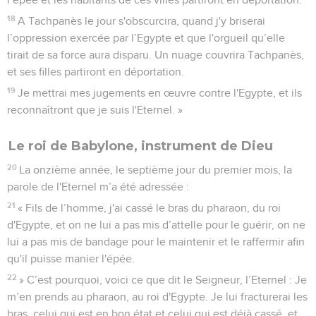
18
A Tachpanès le jour s'obscurcira, quand j'y briserai
l’oppression exercée par l’Egypte et que l'orgueil qu’elle
tirait de sa force aura disparu. Un nuage couvrira Tachpanès,
et ses filles partiront en déportation.
19
Je mettrai mes jugements en œuvre contre l'Egypte, et ils
reconnaîtront que je suis l'Eternel. »
Le roi de Babylone, instrument de Dieu
20
La onzième année, le septième jour du premier mois, la
parole de l'Eternel m’a été adressée :
21
« Fils de l’homme, j'ai cassé le bras du pharaon, du roi
d'Egypte, et on ne lui a pas mis d’attelle pour le guérir, on ne
lui a pas mis de bandage pour le maintenir et le raffermir afin
qu'il puisse manier l'épée.
22
» C’est pourquoi, voici ce que dit le Seigneur, l’Eternel : Je
m’en prends au pharaon, au roi d'Egypte. Je lui fracturerai les
bras, celui qui est en bon état et celui qui est déjà cassé, et