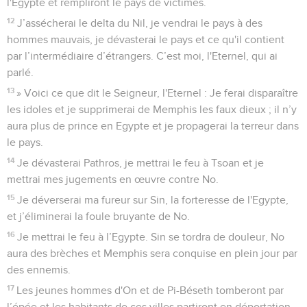
l'Egypte et rempliront le pays de victimes.
12
J’assécherai le delta du Nil, je vendrai le pays à des
hommes mauvais, je dévasterai le pays et ce qu'il contient
par l’intermédiaire d’étrangers. C’est moi, l'Eternel, qui ai
parlé.
13
» Voici ce que dit le Seigneur, l'Eternel : Je ferai disparaître
les idoles et je supprimerai de Memphis les faux dieux ; il n’y
aura plus de prince en Egypte et je propagerai la terreur dans
le pays.
14
Je dévasterai Pathros, je mettrai le feu à Tsoan et je
mettrai mes jugements en œuvre contre No.
15
Je déverserai ma fureur sur Sin, la forteresse de l'Egypte,
et j’éliminerai la foule bruyante de No.
16
Je mettrai le feu à l’Egypte. Sin se tordra de douleur, No
aura des brèches et Memphis sera conquise en plein jour par
des ennemis.
17
Les jeunes hommes d'On et de Pi-Béseth tomberont par
l’épée et les habitants de ces villes partiront en déportation.