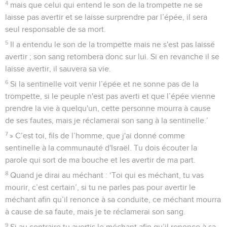
4
mais que celui qui entend le son de la trompette ne se
laisse pas avertir et se laisse surprendre par l’épée, il sera
seul responsable de sa mort.
5
Il a entendu le son de la trompette mais ne s'est pas laissé
avertir ; son sang retombera donc sur lui. Si en revanche il se
laisse avertir, il sauvera sa vie.
6
Si la sentinelle voit venir l’épée et ne sonne pas de la
trompette, si le peuple n'est pas averti et que l’épée vienne
prendre la vie à quelqu'un, cette personne mourra à cause
de ses fautes, mais je réclamerai son sang à la sentinelle.’
7
» C’est toi, fils de l’homme, que j'ai donné comme
sentinelle à la communauté d'Israël. Tu dois écouter la
parole qui sort de ma bouche et les avertir de ma part.
8
Quand je dirai au méchant : ‘Toi qui es méchant, tu vas
mourir, c’est certain’, si tu ne parles pas pour avertir le
méchant afin qu’il renonce à sa conduite, ce méchant mourra
à cause de sa faute, mais je te réclamerai son sang.
9
Si au contraire tu avertis le méchant afin qu’il renonce à sa