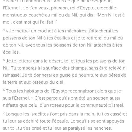
Parle ! Tu annonceras : Voici ce que dit le Seigneur,
l'Eternel : Je t’en veux, pharaon, roi d'Egypte, crocodile
monstrueux couché au milieu du Nil, qui dis : ‘Mon Nil est à
moi, c'est moi qui l'ai fait !’
4
» Je mettrai un crochet à tes mâchoires, j'attacherai les
poissons de ton Nil à tes écailles et je te retirerai du milieu
de ton Nil, avec tous les poissons de ton Nil attachés à tes
écailles.
5
Je te jetterai dans le désert, toi et tous les poissons de ton
Nil. Tu tomberas à la surface des champs, sans être relevé ni
ramassé. Je te donnerai en guise de nourriture aux bêtes de
la terre et aux oiseaux du ciel.
6
Tous les habitants de l'Egypte reconnaîtront alors que je
suis l'Eternel. » C’est parce qu'ils ont été un soutien aussi
néfaste que celui d’un roseau pour la communauté d'Israël.
7
Lorsque les Israélites t'ont pris dans la main, tu t'es cassé et
tu leur as déchiré toute l'épaule. Lorsqu'ils se sont appuyés
sur toi, tu t'es brisé et tu leur as paralysé les hanches.