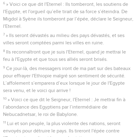
6
» Voici ce que dit l'Eternel : Ils tomberont, les soutiens de
l'Egypte, et l'orgueil qu’elle tirait de sa force s’éteindra. De
Migdol à Syène ils tomberont par l’épée, déclare le Seigneur,
l'Eternel.
7
» Ils seront dévastés au milieu des pays dévastés, et ses
villes seront comptées parmi les villes en ruine.
8
Ils reconnaîtront que je suis l'Eternel, quand je mettrai le
feu à l'Egypte et que tous ses alliés seront brisés.
9
Ce jour-là, des messagers iront de ma part sur des bateaux
pour effrayer l'Ethiopie malgré son sentiment de sécurité.
L’affolement s’emparera d’eux lorsque le jour de l'Egypte
sera venu, et le voici qui arrive !
10
» Voici ce que dit le Seigneur, l'Eternel : Je mettrai fin à
l’abondance des Egyptiens par l’intermédiaire de
Nebucadnetsar, le roi de Babylone.
11
Lui et son peuple, la plus violente des nations, seront
envoyés pour détruire le pays. Ils tireront l'épée contre