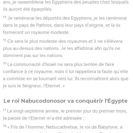
ans, je rassemblerai les Egyptiens des peuples chez lesquels
ils auront été éparpillés.
14
Je ramènerai les déportés des Egyptiens, je les ramènerai
dans le pays de Pathros, dans leur pays d’origine, et là ils
formeront un royaume modeste.
15
Ce sera le plus modeste des royaumes et il ne s'élèvera
plus au-dessus des nations. Je les affaiblirai afin qu'ils ne
dominent pas sur les nations.
16
La communauté d'Israël ne sera plus tentée de faire
confiance à ce royaume, mais il lui rappellera la faute qu’elle
a commise en se tournant vers lui. Ils reconnaîtront alors que
je suis le Seigneur, l'Eternel. »
Le roi Nabucodonosor va conquérir l'Égypte
17
La vingt-septième année, le premier jour du premier mois,
la parole de l'Eternel m’a été adressée :
18
« Fils de l’homme, Nebucadnetsar, le roi de Babylone, a