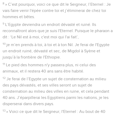
8
» C’est pourquoi, voici ce que dit le Seigneur, l’Eternel : Je
vais faire venir l'épée contre toi et j’éliminerai de chez toi
hommes et bêtes.
9
L’Egypte deviendra un endroit dévasté et ruiné. Ils
reconnaîtront alors que je suis l'Eternel. Puisque le pharaon a
dit : ‘Le Nil est à moi, c'est moi qui l'ai fait’,
10
je m’en prends à toi, à toi et à ton Nil. Je ferai de l'Egypte
un endroit ruiné, dévasté et sec, de Migdol à Syène et
jusqu’à la frontière de l'Ethiopie.
11
Le pied des hommes n'y passera plus, ni celui des
animaux, et il restera 40 ans sans être habité.
12
Je ferai de l’Egypte un sujet de consternation au milieu
des pays dévastés, et ses villes seront un sujet de
consternation au milieu des villes en ruine, et cela pendant
40 ans. J’éparpillerai les Egyptiens parmi les nations, je les
disperserai dans divers pays.
13
» Voici ce que dit le Seigneur, l'Eternel : Au bout de 40