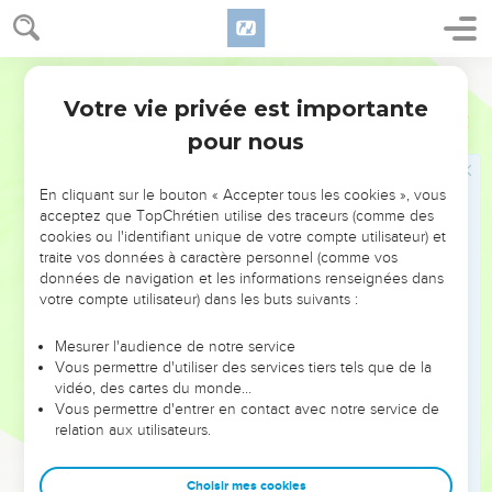
t’en veux, Sidon ! Ma gloire sera manifestée au milieu de
toi.’ » Ils reconnaîtront que je suis l'Eternel, quand je mettrai
mes jugements en œuvre contre elle, quand je manifesterai
Segond 21
ma sainteté au milieu d'elle.
Votre vie privée est importante
23
Ezéchiel
28
J'enverrai la peste chez elle et je ferai couler le sang dans
pour nous
ses rues. Les victimes tomberont au milieu d'elle à cause de
l'épée qui la frappera de tous côtés. Ils reconnaîtront alors
que je suis l'Eternel.
En cliquant sur le bouton « Accepter tous les cookies », vous
acceptez que TopChrétien utilise des traceurs (comme des
cookies ou l'identifiant unique de votre compte utilisateur) et
Israël vivra en sécurité
traite vos données à caractère personnel (comme vos
données de navigation et les informations renseignées dans
24
Ainsi, il n’y aura plus, pour la communauté d'Israël,
votre compte utilisateur) dans les buts suivants :
d’épine qui blesse, de ronce qui fait mal, parmi tous ses
voisins qui la méprisent. Ils reconnaîtront alors que je suis le
Mesurer l'audience de notre service
Seigneur, l'Eternel.
Vous permettre d'utiliser des services tiers tels que de la
vidéo, des cartes du monde…
25
» Voici ce que dit le Seigneur, l'Eternel : En rassemblant la
Vous permettre d'entrer en contact avec notre service de
communauté d'Israël de tous les peuples chez lesquels elle
relation aux utilisateurs.
est éparpillée, je manifesterai à travers eux ma sainteté aux
yeux des nations. Les Israélites habiteront leur territoire,
Choisir mes cookies