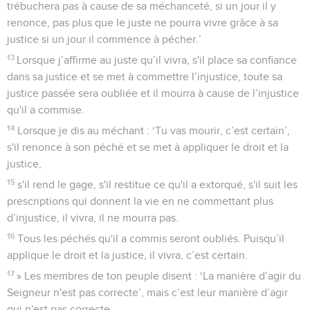
trébuchera pas à cause de sa méchanceté, si un jour il y
renonce, pas plus que le juste ne pourra vivre grâce à sa
justice si un jour il commence à pécher.’
13
Lorsque j’affirme au juste qu’il vivra, s'il place sa confiance
dans sa justice et se met à commettre l’injustice, toute sa
justice passée sera oubliée et il mourra à cause de l’injustice
qu'il a commise.
14
Lorsque je dis au méchant : ‘Tu vas mourir, c’est certain’,
s'il renonce à son péché et se met à appliquer le droit et la
justice,
15
s'il rend le gage, s'il restitue ce qu'il a extorqué, s'il suit les
prescriptions qui donnent la vie en ne commettant plus
d’injustice, il vivra, il ne mourra pas.
16
Tous les péchés qu'il a commis seront oubliés. Puisqu’il
applique le droit et la justice, il vivra, c’est certain.
17
» Les membres de ton peuple disent : ‘La manière d’agir du
Seigneur n'est pas correcte’, mais c’est leur manière d’agir
qui n'est pas correcte.