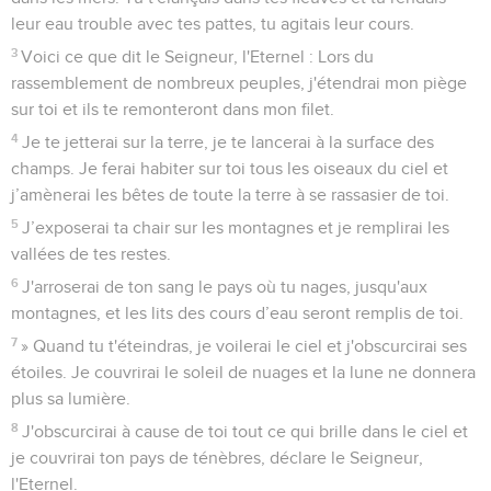
leur eau trouble avec tes pattes, tu agitais leur cours.
3
Voici ce que dit le Seigneur, l'Eternel : Lors du
rassemblement de nombreux peuples, j'étendrai mon piège
sur toi et ils te remonteront dans mon filet.
4
Je te jetterai sur la terre, je te lancerai à la surface des
champs. Je ferai habiter sur toi tous les oiseaux du ciel et
j’amènerai les bêtes de toute la terre à se rassasier de toi.
5
J’exposerai ta chair sur les montagnes et je remplirai les
vallées de tes restes.
6
J'arroserai de ton sang le pays où tu nages, jusqu'aux
montagnes, et les lits des cours d’eau seront remplis de toi.
7
» Quand tu t'éteindras, je voilerai le ciel et j'obscurcirai ses
étoiles. Je couvrirai le soleil de nuages et la lune ne donnera
plus sa lumière.
8
J'obscurcirai à cause de toi tout ce qui brille dans le ciel et
je couvrirai ton pays de ténèbres, déclare le Seigneur,
l'Eternel.