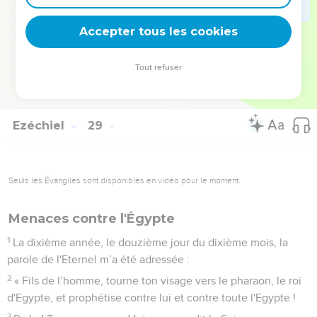
celui que j'ai donné à mon serviteur Jacob.
26
Ils y habiteront en sécurité. Ils construiront des maisons et
Accepter tous les cookies
planteront des vignes. Ils y habiteront en sécurité quand
j’aurai mis en œuvre mes jugements contre tous ceux de
Tout refuser
leurs voisins qui les méprisent. Ils reconnaîtront alors que je
suis l'Eternel, leur Dieu. »
Ezéchiel
29
Seuls les Évangiles sont disponibles en vidéo pour le moment.
Menaces contre l'Égypte
1
La dixième année, le douzième jour du dixième mois, la
parole de l'Eternel m’a été adressée :
2
« Fils de l’homme, tourne ton visage vers le pharaon, le roi
d'Egypte, et prophétise contre lui et contre toute l'Egypte !
3