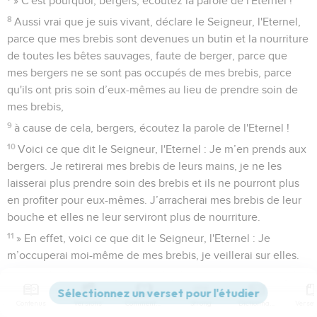
» C'est pourquoi, bergers, écoutez la parole de l'Eternel !
8
Aussi vrai que je suis vivant, déclare le Seigneur, l'Eternel,
parce que mes brebis sont devenues un butin et la nourriture
de toutes les bêtes sauvages, faute de berger, parce que
mes bergers ne se sont pas occupés de mes brebis, parce
qu'ils ont pris soin d’eux-mêmes au lieu de prendre soin de
mes brebis,
9
à cause de cela, bergers, écoutez la parole de l'Eternel !
10
Voici ce que dit le Seigneur, l'Eternel : Je m’en prends aux
bergers. Je retirerai mes brebis de leurs mains, je ne les
laisserai plus prendre soin des brebis et ils ne pourront plus
en profiter pour eux-mêmes. J’arracherai mes brebis de leur
bouche et elles ne leur serviront plus de nourriture.
11
» En effet, voici ce que dit le Seigneur, l'Eternel : Je
m’occuperai moi-même de mes brebis, je veillerai sur elles.
12
Tout comme un berger part à la recherche de son
troupeau quand il se trouve au milieu de ses brebis et
Contenus
Versions
Commentaires
Strong
Dictionnaire
qu’elles sont dispersées, je veillerai sur mes brebis et je les