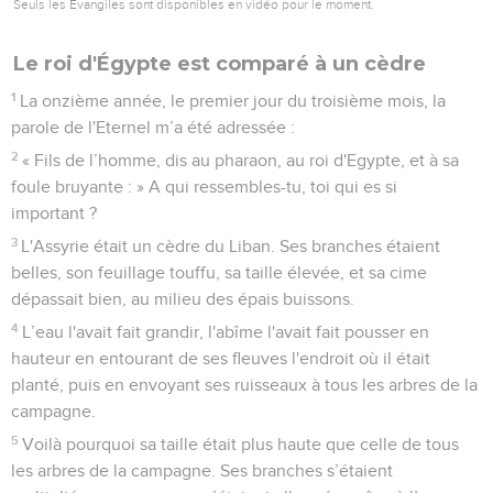
Seuls les Évangiles sont disponibles en vidéo pour le moment.
Le roi d'Égypte est comparé à un cèdre
1
La onzième année, le premier jour du troisième mois, la
parole de l'Eternel m’a été adressée :
2
« Fils de l’homme, dis au pharaon, au roi d'Egypte, et à sa
foule bruyante : » A qui ressembles-tu, toi qui es si
important ?
3
L'Assyrie était un cèdre du Liban. Ses branches étaient
belles, son feuillage touffu, sa taille élevée, et sa cime
dépassait bien, au milieu des épais buissons.
4
L’eau l'avait fait grandir, l'abîme l'avait fait pousser en
hauteur en entourant de ses fleuves l'endroit où il était
planté, puis en envoyant ses ruisseaux à tous les arbres de la
campagne.
5
Voilà pourquoi sa taille était plus haute que celle de tous
les arbres de la campagne. Ses branches s’étaient