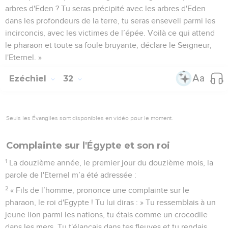
arbres d'Eden ? Tu seras précipité avec les arbres d'Eden
dans les profondeurs de la terre, tu seras enseveli parmi les
incirconcis, avec les victimes de l’épée. Voilà ce qui attend
le pharaon et toute sa foule bruyante, déclare le Seigneur,
l'Eternel. »
Ezéchiel
32
Seuls les Évangiles sont disponibles en vidéo pour le moment.
Complainte sur l'Égypte et son roi
1
La douzième année, le premier jour du douzième mois, la
parole de l'Eternel m’a été adressée :
2
« Fils de l’homme, prononce une complainte sur le
pharaon, le roi d'Egypte ! Tu lui diras : » Tu ressemblais à un
jeune lion parmi les nations, tu étais comme un crocodile
dans les mers. Tu t'élançais dans tes fleuves et tu rendais