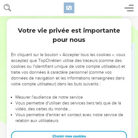
*apôtres l’ont soutenu (2.1-10). Il a même défendu le
véritable Evangile en face de Pierre à Antioche (2.11-21).
Segond 21
Puis il répond à ceux qui voudraient imposer les pratiques
Votre vie privée est importante
Galates
Introduction
juives aux chrétiens d’origine païenne (3.1 à 4.12). Le
pour nous
chrétien est déclaré juste par la foi, selon la promesse faite
à *Abraham (3.1-14).
En cliquant sur le bouton « Accepter tous les cookies », vous
acceptez que TopChrétien utilise des traceurs (comme des
Il rappelle ensuite le rôle de la Loi, de conduire au Christ, et
cookies ou l'identifiant unique de votre compte utilisateur) et
par contraste, celui de la foi (3.15-29). La foi en Jésus-Christ
traite vos données à caractère personnel (comme vos
données de navigation et les informations renseignées dans
nous fait changer de statut. Nous ne sommes plus esclaves
votre compte utilisateur) dans les buts suivants :
mais fils (4.1-11).
Mesurer l'audience de notre service
A partir de 4.12 Paul encourage les Galates à se maintenir
Vous permettre d'utiliser des services tiers tels que de la
dans la liberté que le Christ leur a acquise en se séparant
vidéo, des cartes du monde…
des adversaires (4.12 à 5.12) puis il décrit ce qu’est la vie par
Vous permettre d'entrer en contact avec notre service de
relation aux utilisateurs.
l’Esprit Saint (5.13 à 6.10).
Cette lettre dépeint l’un des dangers qui menace l’Eglise de
Choisir mes cookies