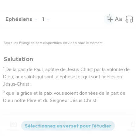
Ephésiens
1
Seuls les Évangiles sont disponibles en vidéo pour le moment.
Salutation
1
De la part de Paul, apôtre de Jésus-Christ par la volonté de
Dieu, aux saintsqui sont [à Ephèse] et qui sont fidèles en
Jésus-Christ :
2
que la grâce et la paix vous soient données de la part de
Dieu notre Père et du Seigneur Jésus-Christ !
Les bienfaits que Dieu nous a accordés par le
Christ
Contenus
Versions
Commentaires
Strong
Dictionnaire