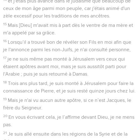
et j'étais plus avancé dans le judaïsme que beaucoup de
ceux de mon âge parmi mon peuple, car j'étais animé d'un
zèle excessif pour les traditions de mes ancêtres.
15
Mais [Dieu] m'avait mis à part dès le ventre de ma mère et
m'a appelé par sa grâce.
16
Lorsqu’il a trouvé bon de révéler son Fils en moi afin que
je l'annonce parmi les non-Juifs, je n'ai consulté personne,
17
je ne suis même pas monté à Jérusalem vers ceux qui
étaient apôtres avant moi, mais je suis aussitôt parti pour
l'Arabie ; puis je suis retourné à Damas.
18
Trois ans plus tard, je suis monté à Jérusalem pour faire la
connaissance de Pierre, et je suis resté quinze jours chez lui.
19
Mais je n'ai vu aucun autre apôtre, si ce n’est Jacques, le
frère du Seigneur.
20
En vous écrivant cela, je l’affirme devant Dieu, je ne mens
pas.
21
Je suis allé ensuite dans les régions de la Syrie et de la