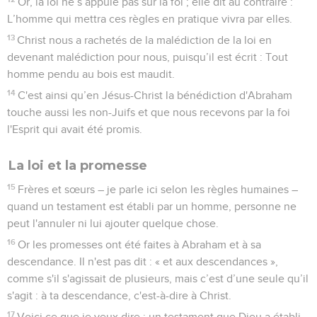
Or, la loi ne s’appuie pas sur la foi ; elle dit au contraire :
L’homme qui mettra ces règles en pratique vivra par elles.
13
Christ nous a rachetés de la malédiction de la loi en
devenant malédiction pour nous, puisqu’il est écrit : Tout
homme pendu au bois est maudit.
14
C'est ainsi qu’en Jésus-Christ la bénédiction d'Abraham
touche aussi les non-Juifs et que nous recevons par la foi
l'Esprit qui avait été promis.
La loi et la promesse
15
Frères et sœurs – je parle ici selon les règles humaines –
quand un testament est établi par un homme, personne ne
peut l'annuler ni lui ajouter quelque chose.
16
Or les promesses ont été faites à Abraham et à sa
descendance. Il n'est pas dit : « et aux descendances »,
comme s'il s'agissait de plusieurs, mais c’est d’une seule qu’il
s'agit : à ta descendance, c'est-à-dire à Christ.
17
Voici ce que je veux dire : un testament que Dieu a établi,