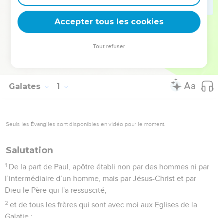
tous les temps : le légalisme. Elle dit ce qu’est la véritable
liberté chrétienne, celle des fils de Dieu.
Accepter tous les cookies
La Bible Du Semeur Copyright © 1992, 1999 by Biblica, Inc.® Used by
Tout refuser
permission. All rights reserved worldwide.
Galates
1
Seuls les Évangiles sont disponibles en vidéo pour le moment.
Salutation
1
De la part de Paul, apôtre établi non par des hommes ni par
l’intermédiaire d’un homme, mais par Jésus-Christ et par
Dieu le Père qui l'a ressuscité,
2
et de tous les frères qui sont avec moi aux Eglises de la
Galatie :