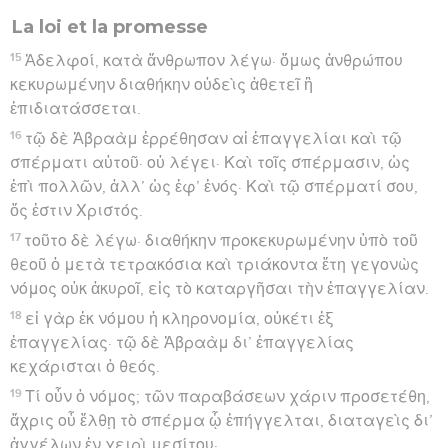
La loi et la promesse
15
Ἀδελφοί, κατὰ ἄνθρωπον λέγω· ὅμως ἀνθρώπου
κεκυρωμένην διαθήκην οὐδεὶς ἀθετεῖ ἢ
ἐπιδιατάσσεται.
16
τῷ δὲ Ἀβραὰμ ἐρρέθησαν αἱ ἐπαγγελίαι καὶ τῷ
σπέρματι αὐτοῦ· οὐ λέγει· Καὶ τοῖς σπέρμασιν, ὡς
ἐπὶ πολλῶν, ἀλλ’ ὡς ἐφ’ ἑνός· Καὶ τῷ σπέρματί σου,
ὅς ἐστιν Χριστός.
17
τοῦτο δὲ λέγω· διαθήκην προκεκυρωμένην ὑπὸ τοῦ
θεοῦ ὁ μετὰ τετρακόσια καὶ τριάκοντα ἔτη γεγονὼς
νόμος οὐκ ἀκυροῖ, εἰς τὸ καταργῆσαι τὴν ἐπαγγελίαν.
18
εἰ γὰρ ἐκ νόμου ἡ κληρονομία, οὐκέτι ἐξ
ἐπαγγελίας· τῷ δὲ Ἀβραὰμ δι’ ἐπαγγελίας
κεχάρισται ὁ θεός.
19
Τί οὖν ὁ νόμος; τῶν παραβάσεων χάριν προσετέθη,
ἄχρις οὗ ἔλθῃ τὸ σπέρμα ᾧ ἐπήγγελται, διαταγεὶς δι’
ἀγγέλων ἐν χειρὶ μεσίτου·