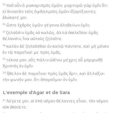
15
ποῦ οὖν ὁ μακαρισμὸς ὑμῶν; μαρτυρῶ γὰρ ὑμῖν ὅτι
εἰ δυνατὸν τοὺς ὀφθαλμοὺς ὑμῶν ἐξορύξαντες
ἐδώκατέ μοι.
16
ὥστε ἐχθρὸς ὑμῶν γέγονα ἀληθεύων ὑμῖν;
17
ζηλοῦσιν ὑμᾶς οὐ καλῶς, ἀλλὰ ἐκκλεῖσαι ὑμᾶς
θέλουσιν, ἵνα αὐτοὺς ζηλοῦτε.
18
καλὸν δὲ ζηλοῦσθαι ἐν καλῷ πάντοτε, καὶ μὴ μόνον
ἐν τῷ παρεῖναί με πρὸς ὑμᾶς,
19
τέκνα μου, οὓς πάλιν ὠδίνω μέχρις οὗ μορφωθῇ
Χριστὸς ἐν ὑμῖν·
20
ἤθελον δὲ παρεῖναι πρὸς ὑμᾶς ἄρτι, καὶ ἀλλάξαι
τὴν φωνήν μου, ὅτι ἀποροῦμαι ἐν ὑμῖν.
L'exemple d'Agar et de Sara
21
Λέγετέ μοι, οἱ ὑπὸ νόμον θέλοντες εἶναι, τὸν νόμον
οὐκ ἀκούετε;