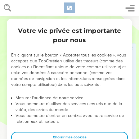
εὐαγγελίζωμαι αὐτὸν ἐν τοῖς ἔθνεσιν, εὐθέως οὐ
προσανεθέμην σαρκὶ καὶ αἵματι,
Hébreu / Grec - Texte original
17
οὐδὲ ἀνῆλθον εἰς Ἱεροσόλυμα πρὸς τοὺς πρὸ ἐμοῦ
ἀποστόλους, ἀλλὰ ἀπῆλθον εἰς Ἀραβίαν, καὶ πάλιν
Votre vie privée est importante
Galates
1
ὑπέστρεψα εἰς Δαμασκόν.
pour nous
18
Ἔπειτα μετὰ ἔτη τρία ἀνῆλθον εἰς Ἱεροσόλυμα
ἱστορῆσαι Κηφᾶν, καὶ ἐπέμεινα πρὸς αὐτὸν ἡμέρας
En cliquant sur le bouton « Accepter tous les cookies », vous
δεκαπέντε·
acceptez que TopChrétien utilise des traceurs (comme des
cookies ou l'identifiant unique de votre compte utilisateur) et
19
ἕτερον δὲ τῶν ἀποστόλων οὐκ εἶδον, εἰ μὴ Ἰάκωβον
traite vos données à caractère personnel (comme vos
τὸν ἀδελφὸν τοῦ κυρίου.
données de navigation et les informations renseignées dans
votre compte utilisateur) dans les buts suivants :
20
ἃ δὲ γράφω ὑμῖν, ἰδοὺ ἐνώπιον τοῦ θεοῦ ὅτι οὐ
ψεύδομαι.
Mesurer l'audience de notre service
21
ἔπειτα ἦλθον εἰς τὰ κλίματα τῆς Συρίας καὶ τῆς
Vous permettre d'utiliser des services tiers tels que de la
vidéo, des cartes du monde…
Κιλικίας.
Vous permettre d'entrer en contact avec notre service de
22
ἤμην δὲ ἀγνοούμενος τῷ προσώπῳ ταῖς ἐκκλησίαις
relation aux utilisateurs.
τῆς Ἰουδαίας ταῖς ἐν Χριστῷ,
23
μόνον δὲ ἀκούοντες ἦσαν ὅτι Ὁ διώκων ἡμᾶς ποτε
Choisir mes cookies