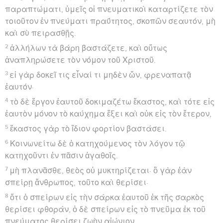
παραπτώματι, ὑμεῖς οἱ πνευματικοὶ καταρτίζετε τὸν
τοιοῦτον ἐν πνεύματι πραΰτητος, σκοπῶν σεαυτόν, μὴ
καὶ σὺ πειρασθῇς.
2
ἀλλήλων τὰ βάρη βαστάζετε, καὶ οὕτως
ἀναπληρώσετε τὸν νόμον τοῦ Χριστοῦ.
3
εἰ γὰρ δοκεῖ τις εἶναί τι μηδὲν ὤν, φρεναπατᾷ
ἑαυτόν·
4
τὸ δὲ ἔργον ἑαυτοῦ δοκιμαζέτω ἕκαστος, καὶ τότε εἰς
ἑαυτὸν μόνον τὸ καύχημα ἕξει καὶ οὐκ εἰς τὸν ἕτερον,
5
ἕκαστος γὰρ τὸ ἴδιον φορτίον βαστάσει.
6
Κοινωνείτω δὲ ὁ κατηχούμενος τὸν λόγον τῷ
κατηχοῦντι ἐν πᾶσιν ἀγαθοῖς.
7
μὴ πλανᾶσθε, θεὸς οὐ μυκτηρίζεται· ὃ γὰρ ἐὰν
σπείρῃ ἄνθρωπος, τοῦτο καὶ θερίσει·
8
ὅτι ὁ σπείρων εἰς τὴν σάρκα ἑαυτοῦ ἐκ τῆς σαρκὸς
θερίσει φθοράν, ὁ δὲ σπείρων εἰς τὸ πνεῦμα ἐκ τοῦ
πνεύματος θερίσει ζωὴν αἰώνιον.