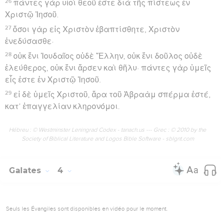
26
πάντες γὰρ υἱοὶ θεοῦ ἐστε διὰ τῆς πίστεως ἐν
Χριστῷ Ἰησοῦ.
27
ὅσοι γὰρ εἰς Χριστὸν ἐβαπτίσθητε, Χριστὸν
ἐνεδύσασθε·
28
οὐκ ἔνι Ἰουδαῖος οὐδὲ Ἕλλην, οὐκ ἔνι δοῦλος οὐδὲ
ἐλεύθερος, οὐκ ἔνι ἄρσεν καὶ θῆλυ· πάντες γὰρ ὑμεῖς
εἷς ἐστε ἐν Χριστῷ Ἰησοῦ.
29
εἰ δὲ ὑμεῖς Χριστοῦ, ἄρα τοῦ Ἀβραὰμ σπέρμα ἐστέ,
κατ’ ἐπαγγελίαν κληρονόμοι.
Hébreu : © Westminster Leningrad Codex - tanach.us --- Grec : © 2010 by the
Society of Biblical Literature and Logos Bible Software - sblgnt.com
Galates
4
Seuls les Évangiles sont disponibles en vidéo pour le moment.