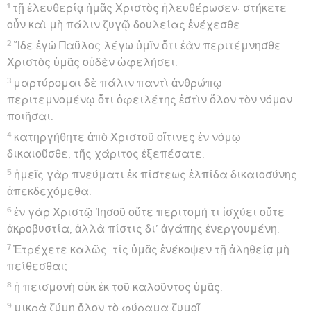
1
τῇ ἐλευθερίᾳ ἡμᾶς Χριστὸς ἠλευθέρωσεν· στήκετε
οὖν καὶ μὴ πάλιν ζυγῷ δουλείας ἐνέχεσθε.
2
Ἴδε ἐγὼ Παῦλος λέγω ὑμῖν ὅτι ἐὰν περιτέμνησθε
Χριστὸς ὑμᾶς οὐδὲν ὠφελήσει.
3
μαρτύρομαι δὲ πάλιν παντὶ ἀνθρώπῳ
περιτεμνομένῳ ὅτι ὀφειλέτης ἐστὶν ὅλον τὸν νόμον
ποιῆσαι.
4
κατηργήθητε ἀπὸ Χριστοῦ οἵτινες ἐν νόμῳ
δικαιοῦσθε, τῆς χάριτος ἐξεπέσατε.
5
ἡμεῖς γὰρ πνεύματι ἐκ πίστεως ἐλπίδα δικαιοσύνης
ἀπεκδεχόμεθα.
6
ἐν γὰρ Χριστῷ Ἰησοῦ οὔτε περιτομή τι ἰσχύει οὔτε
ἀκροβυστία, ἀλλὰ πίστις δι’ ἀγάπης ἐνεργουμένη.
7
Ἐτρέχετε καλῶς· τίς ὑμᾶς ἐνέκοψεν τῇ ἀληθείᾳ μὴ
πείθεσθαι;
8
ἡ πεισμονὴ οὐκ ἐκ τοῦ καλοῦντος ὑμᾶς.
9
μικρὰ ζύμη ὅλον τὸ φύραμα ζυμοῖ.