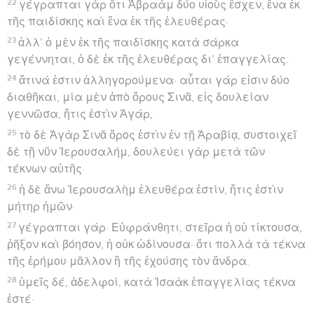
22
γέγραπται γὰρ ὅτι Ἀβραὰμ δύο υἱοὺς ἔσχεν, ἕνα ἐκ
τῆς παιδίσκης καὶ ἕνα ἐκ τῆς ἐλευθέρας·
23
ἀλλ’ ὁ μὲν ἐκ τῆς παιδίσκης κατὰ σάρκα
γεγέννηται, ὁ δὲ ἐκ τῆς ἐλευθέρας δι’ ἐπαγγελίας.
24
ἅτινά ἐστιν ἀλληγορούμενα· αὗται γάρ εἰσιν δύο
διαθῆκαι, μία μὲν ἀπὸ ὄρους Σινᾶ, εἰς δουλείαν
γεννῶσα, ἥτις ἐστὶν Ἁγάρ,
25
τὸ δὲ Ἁγὰρ Σινᾶ ὄρος ἐστὶν ἐν τῇ Ἀραβίᾳ, συστοιχεῖ
δὲ τῇ νῦν Ἰερουσαλήμ, δουλεύει γὰρ μετὰ τῶν
τέκνων αὐτῆς·
26
ἡ δὲ ἄνω Ἰερουσαλὴμ ἐλευθέρα ἐστίν, ἥτις ἐστὶν
μήτηρ ἡμῶν·
27
γέγραπται γάρ· Εὐφράνθητι, στεῖρα ἡ οὐ τίκτουσα,
ῥῆξον καὶ βόησον, ἡ οὐκ ὠδίνουσα· ὅτι πολλὰ τὰ τέκνα
τῆς ἐρήμου μᾶλλον ἢ τῆς ἐχούσης τὸν ἄνδρα.
28
ὑμεῖς δέ, ἀδελφοί, κατὰ Ἰσαὰκ ἐπαγγελίας τέκνα
ἐστέ·