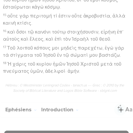
ἐσταύρωται κἀγὼ κόσμῳ.
15
οὔτε γὰρ περιτομή τί ἐστιν οὔτε ἀκροβυστία, ἀλλὰ
καινὴ κτίσις.
16
καὶ ὅσοι τῷ κανόνι τούτῳ στοιχήσουσιν, εἰρήνη ἐπ’
αὐτοὺς καὶ ἔλεος, καὶ ἐπὶ τὸν Ἰσραὴλ τοῦ θεοῦ.
17
Τοῦ λοιποῦ κόπους μοι μηδεὶς παρεχέτω, ἐγὼ γὰρ
τὰ στίγματα τοῦ Ἰησοῦ ἐν τῷ σώματί μου βαστάζω.
18
Ἡ χάρις τοῦ κυρίου ἡμῶν Ἰησοῦ Χριστοῦ μετὰ τοῦ
πνεύματος ὑμῶν, ἀδελφοί· ἀμήν.
Hébreu : © Westminster Leningrad Codex - tanach.us --- Grec : © 2010 by the
Society of Biblical Literature and Logos Bible Software - sblgnt.com
Ephésiens
Introduction