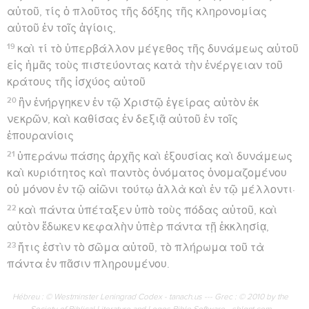
αὐτοῦ, τίς ὁ πλοῦτος τῆς δόξης τῆς κληρονομίας
αὐτοῦ ἐν τοῖς ἁγίοις,
19
καὶ τί τὸ ὑπερβάλλον μέγεθος τῆς δυνάμεως αὐτοῦ
εἰς ἡμᾶς τοὺς πιστεύοντας κατὰ τὴν ἐνέργειαν τοῦ
κράτους τῆς ἰσχύος αὐτοῦ
20
ἣν ἐνήργηκεν ἐν τῷ Χριστῷ ἐγείρας αὐτὸν ἐκ
νεκρῶν, καὶ καθίσας ἐν δεξιᾷ αὐτοῦ ἐν τοῖς
ἐπουρανίοις
21
ὑπεράνω πάσης ἀρχῆς καὶ ἐξουσίας καὶ δυνάμεως
καὶ κυριότητος καὶ παντὸς ὀνόματος ὀνομαζομένου
οὐ μόνον ἐν τῷ αἰῶνι τούτῳ ἀλλὰ καὶ ἐν τῷ μέλλοντι·
22
καὶ πάντα ὑπέταξεν ὑπὸ τοὺς πόδας αὐτοῦ, καὶ
αὐτὸν ἔδωκεν κεφαλὴν ὑπὲρ πάντα τῇ ἐκκλησίᾳ,
23
ἥτις ἐστὶν τὸ σῶμα αὐτοῦ, τὸ πλήρωμα τοῦ τὰ
πάντα ἐν πᾶσιν πληρουμένου.
Hébreu : © Westminster Leningrad Codex - tanach.us --- Grec : © 2010 by the
Society of Biblical Literature and Logos Bible Software - sblgnt.com