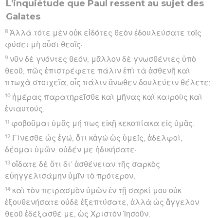
L'inquiétude que Paul ressent au sujet des
Galates
8
Ἀλλὰ τότε μὲν οὐκ εἰδότες θεὸν ἐδουλεύσατε τοῖς
φύσει μὴ οὖσι θεοῖς·
9
νῦν δὲ γνόντες θεόν, μᾶλλον δὲ γνωσθέντες ὑπὸ
θεοῦ, πῶς ἐπιστρέφετε πάλιν ἐπὶ τὰ ἀσθενῆ καὶ
πτωχὰ στοιχεῖα, οἷς πάλιν ἄνωθεν δουλεύειν θέλετε;
10
ἡμέρας παρατηρεῖσθε καὶ μῆνας καὶ καιροὺς καὶ
ἐνιαυτούς.
11
φοβοῦμαι ὑμᾶς μή πως εἰκῇ κεκοπίακα εἰς ὑμᾶς.
12
Γίνεσθε ὡς ἐγώ, ὅτι κἀγὼ ὡς ὑμεῖς, ἀδελφοί,
δέομαι ὑμῶν. οὐδέν με ἠδικήσατε·
13
οἴδατε δὲ ὅτι δι’ ἀσθένειαν τῆς σαρκὸς
εὐηγγελισάμην ὑμῖν τὸ πρότερον,
14
καὶ τὸν πειρασμὸν ὑμῶν ἐν τῇ σαρκί μου οὐκ
ἐξουθενήσατε οὐδὲ ἐξεπτύσατε, ἀλλὰ ὡς ἄγγελον
θεοῦ ἐδέξασθέ με, ὡς Χριστὸν Ἰησοῦν.