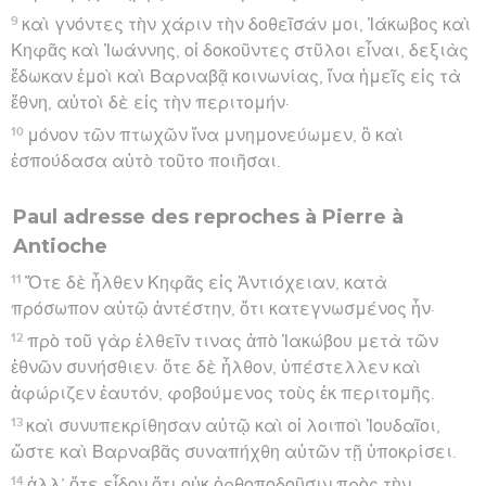
9
καὶ γνόντες τὴν χάριν τὴν δοθεῖσάν μοι, Ἰάκωβος καὶ
Κηφᾶς καὶ Ἰωάννης, οἱ δοκοῦντες στῦλοι εἶναι, δεξιὰς
ἔδωκαν ἐμοὶ καὶ Βαρναβᾷ κοινωνίας, ἵνα ἡμεῖς εἰς τὰ
ἔθνη, αὐτοὶ δὲ εἰς τὴν περιτομήν·
10
μόνον τῶν πτωχῶν ἵνα μνημονεύωμεν, ὃ καὶ
ἐσπούδασα αὐτὸ τοῦτο ποιῆσαι.
Paul adresse des reproches à Pierre à
Antioche
11
Ὅτε δὲ ἦλθεν Κηφᾶς εἰς Ἀντιόχειαν, κατὰ
πρόσωπον αὐτῷ ἀντέστην, ὅτι κατεγνωσμένος ἦν·
12
πρὸ τοῦ γὰρ ἐλθεῖν τινας ἀπὸ Ἰακώβου μετὰ τῶν
ἐθνῶν συνήσθιεν· ὅτε δὲ ἦλθον, ὑπέστελλεν καὶ
ἀφώριζεν ἑαυτόν, φοβούμενος τοὺς ἐκ περιτομῆς.
13
καὶ συνυπεκρίθησαν αὐτῷ καὶ οἱ λοιποὶ Ἰουδαῖοι,
ὥστε καὶ Βαρναβᾶς συναπήχθη αὐτῶν τῇ ὑποκρίσει.
14
ἀλλ’ ὅτε εἶδον ὅτι οὐκ ὀρθοποδοῦσιν πρὸς τὴν