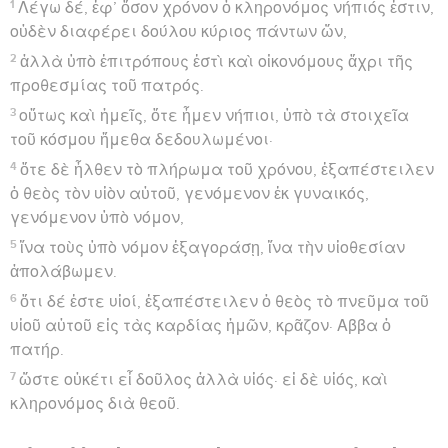
1
Λέγω δέ, ἐφ’ ὅσον χρόνον ὁ κληρονόμος νήπιός ἐστιν,
οὐδὲν διαφέρει δούλου κύριος πάντων ὤν,
2
ἀλλὰ ὑπὸ ἐπιτρόπους ἐστὶ καὶ οἰκονόμους ἄχρι τῆς
προθεσμίας τοῦ πατρός.
3
οὕτως καὶ ἡμεῖς, ὅτε ἦμεν νήπιοι, ὑπὸ τὰ στοιχεῖα
τοῦ κόσμου ἤμεθα δεδουλωμένοι·
4
ὅτε δὲ ἦλθεν τὸ πλήρωμα τοῦ χρόνου, ἐξαπέστειλεν
ὁ θεὸς τὸν υἱὸν αὐτοῦ, γενόμενον ἐκ γυναικός,
γενόμενον ὑπὸ νόμον,
5
ἵνα τοὺς ὑπὸ νόμον ἐξαγοράσῃ, ἵνα τὴν υἱοθεσίαν
ἀπολάβωμεν.
6
ὅτι δέ ἐστε υἱοί, ἐξαπέστειλεν ὁ θεὸς τὸ πνεῦμα τοῦ
υἱοῦ αὐτοῦ εἰς τὰς καρδίας ἡμῶν, κρᾶζον· Αββα ὁ
πατήρ.
7
ὥστε οὐκέτι εἶ δοῦλος ἀλλὰ υἱός· εἰ δὲ υἱός, καὶ
κληρονόμος διὰ θεοῦ.