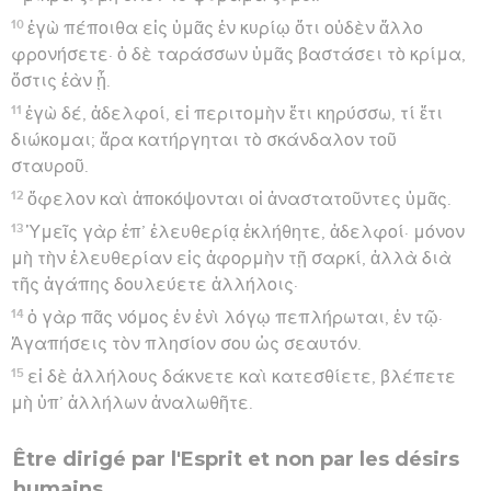
10
ἐγὼ πέποιθα εἰς ὑμᾶς ἐν κυρίῳ ὅτι οὐδὲν ἄλλο
φρονήσετε· ὁ δὲ ταράσσων ὑμᾶς βαστάσει τὸ κρίμα,
ὅστις ἐὰν ᾖ.
11
ἐγὼ δέ, ἀδελφοί, εἰ περιτομὴν ἔτι κηρύσσω, τί ἔτι
διώκομαι; ἄρα κατήργηται τὸ σκάνδαλον τοῦ
σταυροῦ.
12
ὄφελον καὶ ἀποκόψονται οἱ ἀναστατοῦντες ὑμᾶς.
13
Ὑμεῖς γὰρ ἐπ’ ἐλευθερίᾳ ἐκλήθητε, ἀδελφοί· μόνον
μὴ τὴν ἐλευθερίαν εἰς ἀφορμὴν τῇ σαρκί, ἀλλὰ διὰ
τῆς ἀγάπης δουλεύετε ἀλλήλοις·
14
ὁ γὰρ πᾶς νόμος ἐν ἑνὶ λόγῳ πεπλήρωται, ἐν τῷ·
Ἀγαπήσεις τὸν πλησίον σου ὡς σεαυτόν.
15
εἰ δὲ ἀλλήλους δάκνετε καὶ κατεσθίετε, βλέπετε
μὴ ὑπ’ ἀλλήλων ἀναλωθῆτε.
Être dirigé par l'Esprit et non par les désirs
humains