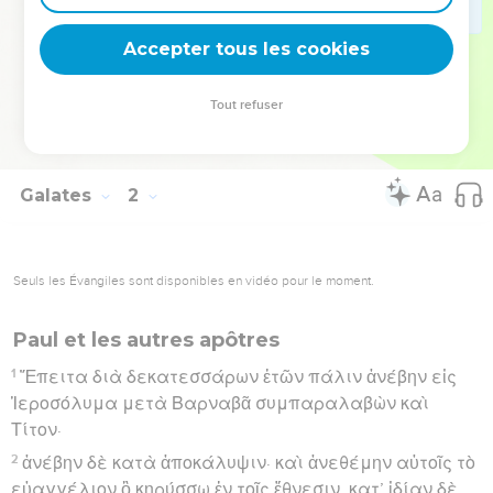
νῦν εὐαγγελίζεται τὴν πίστιν ἥν ποτε ἐπόρθει,
Accepter tous les cookies
24
καὶ ἐδόξαζον ἐν ἐμοὶ τὸν θεόν.
Hébreu : © Westminster Leningrad Codex - tanach.us --- Grec : © 2010 by the
Tout refuser
Society of Biblical Literature and Logos Bible Software - sblgnt.com
Galates
2
Seuls les Évangiles sont disponibles en vidéo pour le moment.
Paul et les autres apôtres
1
Ἔπειτα διὰ δεκατεσσάρων ἐτῶν πάλιν ἀνέβην εἰς
Ἱεροσόλυμα μετὰ Βαρναβᾶ συμπαραλαβὼν καὶ
Τίτον·
2
ἀνέβην δὲ κατὰ ἀποκάλυψιν· καὶ ἀνεθέμην αὐτοῖς τὸ
εὐαγγέλιον ὃ κηρύσσω ἐν τοῖς ἔθνεσιν, κατ’ ἰδίαν δὲ