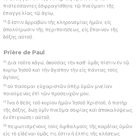
πιστεύσαντες ἐσφραγίσθητε τῷ πνεύματι τῆς
ἐπαγγελίας τῷ ἁγίῳ,
14
ὅ ἐστιν ἀρραβὼν τῆς κληρονομίας ἡμῶν, εἰς
ἀπολύτρωσιν τῆς περιποιήσεως, εἰς ἔπαινον τῆς
δόξης αὐτοῦ.
Prière de Paul
15
Διὰ τοῦτο κἀγώ, ἀκούσας τὴν καθ’ ὑμᾶς πίστιν ἐν τῷ
κυρίῳ Ἰησοῦ καὶ τὴν ἀγάπην τὴν εἰς πάντας τοὺς
ἁγίους,
16
οὐ παύομαι εὐχαριστῶν ὑπὲρ ὑμῶν μνείαν
ποιούμενος ἐπὶ τῶν προσευχῶν μου,
17
ἵνα ὁ θεὸς τοῦ κυρίου ἡμῶν Ἰησοῦ Χριστοῦ, ὁ πατὴρ
τῆς δόξης, δώῃ ὑμῖν πνεῦμα σοφίας καὶ ἀποκαλύψεως
ἐν ἐπιγνώσει αὐτοῦ,
18
πεφωτισμένους τοὺς ὀφθαλμοὺς τῆς καρδίας ὑμῶν
εἰς τὸ εἰδέναι ὑμᾶς τίς ἐστιν ἡ ἐλπὶς τῆς κλήσεως