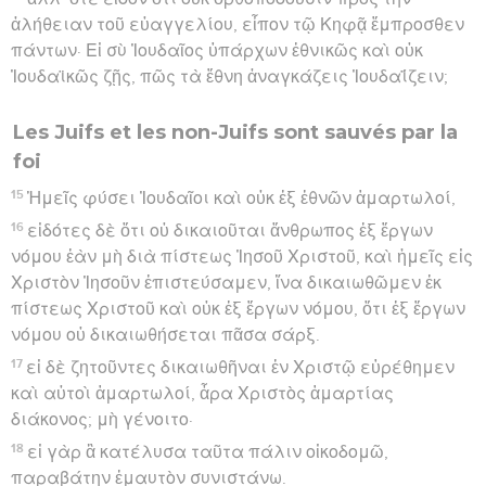
ἀλήθειαν τοῦ εὐαγγελίου, εἶπον τῷ Κηφᾷ ἔμπροσθεν
πάντων· Εἰ σὺ Ἰουδαῖος ὑπάρχων ἐθνικῶς καὶ οὐκ
Ἰουδαϊκῶς ζῇς, πῶς τὰ ἔθνη ἀναγκάζεις Ἰουδαΐζειν;
Les Juifs et les non-Juifs sont sauvés par la
foi
15
Ἡμεῖς φύσει Ἰουδαῖοι καὶ οὐκ ἐξ ἐθνῶν ἁμαρτωλοί,
16
εἰδότες δὲ ὅτι οὐ δικαιοῦται ἄνθρωπος ἐξ ἔργων
νόμου ἐὰν μὴ διὰ πίστεως Ἰησοῦ Χριστοῦ, καὶ ἡμεῖς εἰς
Χριστὸν Ἰησοῦν ἐπιστεύσαμεν, ἵνα δικαιωθῶμεν ἐκ
πίστεως Χριστοῦ καὶ οὐκ ἐξ ἔργων νόμου, ὅτι ἐξ ἔργων
νόμου οὐ δικαιωθήσεται πᾶσα σάρξ.
17
εἰ δὲ ζητοῦντες δικαιωθῆναι ἐν Χριστῷ εὑρέθημεν
καὶ αὐτοὶ ἁμαρτωλοί, ἆρα Χριστὸς ἁμαρτίας
διάκονος; μὴ γένοιτο·
18
εἰ γὰρ ἃ κατέλυσα ταῦτα πάλιν οἰκοδομῶ,
παραβάτην ἐμαυτὸν συνιστάνω.