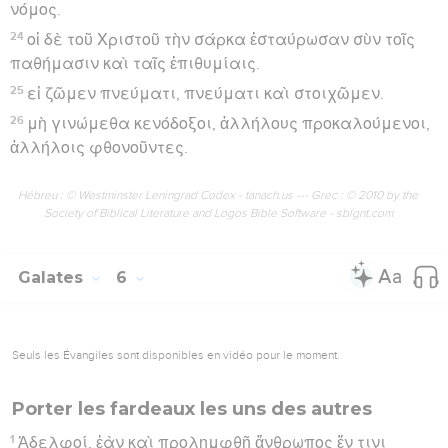
νόμος.
24
οἱ δὲ τοῦ Χριστοῦ τὴν σάρκα ἐσταύρωσαν σὺν τοῖς
παθήμασιν καὶ ταῖς ἐπιθυμίαις.
25
εἰ ζῶμεν πνεύματι, πνεύματι καὶ στοιχῶμεν.
26
μὴ γινώμεθα κενόδοξοι, ἀλλήλους προκαλούμενοι,
ἀλλήλοις φθονοῦντες.
Hébreu : © Westminster Leningrad Codex - tanach.us --- Grec : © 2010 by the
Society of Biblical Literature and Logos Bible Software - sblgnt.com
Galates
6
Seuls les Évangiles sont disponibles en vidéo pour le moment.
Porter les fardeaux les uns des autres
1
Ἀδελφοί, ἐὰν καὶ προλημφθῇ ἄνθρωπος ἔν τινι