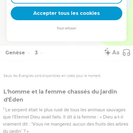
mêmes os et de la même chair que moi. On l'appellera
femme parce qu'elle a été tirée de l'homme. »
Accepter tous les cookies
24
*C'est pourquoi l'homme quittera son père et sa mère et
s'attachera à sa femme, et ils ne feront qu’un.
Tout refuser
25
L'homme et sa femme étaient tous les deux nus, et ils n'en
avaient pas honte.
Genèse
3
Seuls les Évangiles sont disponibles en vidéo pour le moment.
L'homme et la femme chassés du jardin
d'Éden
1
Le serpent était le plus rusé de tous les animaux sauvages
que l'Eternel Dieu avait faits. Il dit à la femme : « Dieu a-t-il
vraiment dit : ‘Vous ne mangerez aucun des fruits des arbres
du jardin’ ? »