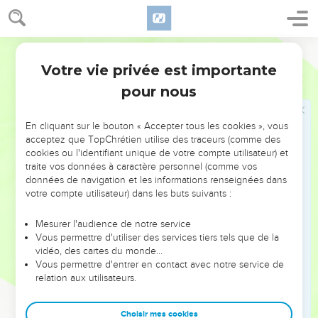
connaissance du bien et du mal, car le jour où tu en
mangeras, tu mourras, c’est certain. »
18
L'Eternel Dieu dit : « Il n'est pas bon que l'homme soit seul.
Segond 21
Je lui ferai une aide qui soit son vis-à-vis. »
Votre vie privée est importante
Genèse
2
19
L'Eternel Dieu façonna à partir de la terre tous les animaux
pour nous
sauvages et tous les oiseaux du ciel, puis il les fit venir vers
l'homme pour voir comment il les appellerait. Il voulait que
En cliquant sur le bouton « Accepter tous les cookies », vous
tout être vivant porte le nom que l'homme lui donnerait.
acceptez que TopChrétien utilise des traceurs (comme des
20
cookies ou l'identifiant unique de votre compte utilisateur) et
L'homme donna des noms à tout le bétail, aux oiseaux du
traite vos données à caractère personnel (comme vos
ciel et à tous les animaux sauvages, mais pour lui-même il ne
données de navigation et les informations renseignées dans
trouva pas d'aide qui soit son vis-à-vis.
votre compte utilisateur) dans les buts suivants :
21
Alors l'Eternel Dieu fit tomber un profond sommeil sur
Mesurer l'audience de notre service
l'homme, qui s'endormit. Il prit une de ses côtes et referma la
Vous permettre d'utiliser des services tiers tels que de la
chair à sa place.
vidéo, des cartes du monde…
22
Vous permettre d'entrer en contact avec notre service de
L'Eternel Dieu forma une femme à partir de la côte qu'il
relation aux utilisateurs.
avait prise à l'homme et il l'amena vers l'homme.
23
L'homme dit : « Voici cette fois celle qui est faite des
Choisir mes cookies