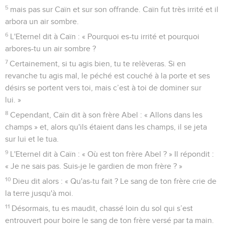
5
mais pas sur Caïn et sur son offrande. Caïn fut très irrité et il
arbora un air sombre.
6
L'Eternel dit à Caïn : « Pourquoi es-tu irrité et pourquoi
arbores-tu un air sombre ?
7
Certainement, si tu agis bien, tu te relèveras. Si en
revanche tu agis mal, le péché est couché à la porte et ses
désirs se portent vers toi, mais c’est à toi de dominer sur
lui. »
8
Cependant, Caïn dit à son frère Abel : « Allons dans les
champs » et, alors qu'ils étaient dans les champs, il se jeta
sur lui et le tua.
9
L'Eternel dit à Caïn : « Où est ton frère Abel ? » Il répondit :
« Je ne sais pas. Suis-je le gardien de mon frère ? »
10
Dieu dit alors : « Qu'as-tu fait ? Le sang de ton frère crie de
la terre jusqu'à moi.
11
Désormais, tu es maudit, chassé loin du sol qui s’est
entrouvert pour boire le sang de ton frère versé par ta main.