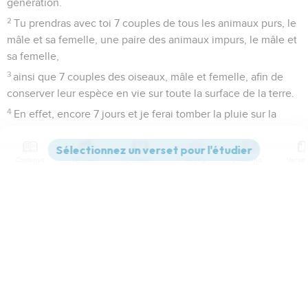
génération.
2
Tu prendras avec toi 7 couples de tous les animaux purs, le
mâle et sa femelle, une paire des animaux impurs, le mâle et
sa femelle,
3
ainsi que 7 couples des oiseaux, mâle et femelle, afin de
conserver leur espèce en vie sur toute la surface de la terre.
4
En effet, encore 7 jours et je ferai tomber la pluie sur la
terre pendant 40 jours et 40 nuits. J'exterminerai ainsi de la
surface du sol tous les êtres que j'ai créés. »
Contenus
Versions
Commentaires
Strong
Dictionnaire
5
Noé se conforma à tous les ordres que Dieu lui avait
donnés.
Paramètres de lecture
La grande inondation
6
Noé avait 600 ans lorsque le déluge frappa la terre.
Afficher les numéros de versets
7
Noé entra dans l'arche avec ses fils, sa femme et les
Mode dyslexique
femmes de ses fils pour échapper à l’eau du déluge.
8
Parmi les animaux purs et les animaux impurs, les oiseaux
Désactivé
Simple
Coul
eur