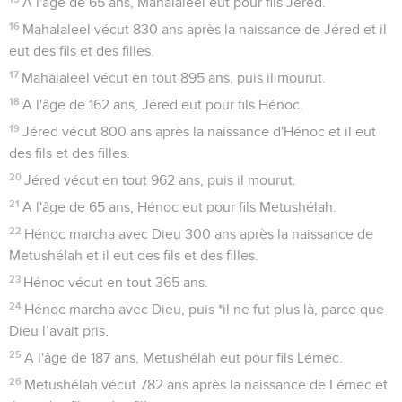
A l'âge de 65 ans, Mahalaleel eut pour fils Jéred.
16
Mahalaleel vécut 830 ans après la naissance de Jéred et il
eut des fils et des filles.
17
Mahalaleel vécut en tout 895 ans, puis il mourut.
18
A l'âge de 162 ans, Jéred eut pour fils Hénoc.
19
Jéred vécut 800 ans après la naissance d'Hénoc et il eut
des fils et des filles.
20
Jéred vécut en tout 962 ans, puis il mourut.
21
A l'âge de 65 ans, Hénoc eut pour fils Metushélah.
22
Hénoc marcha avec Dieu 300 ans après la naissance de
Metushélah et il eut des fils et des filles.
23
Hénoc vécut en tout 365 ans.
24
Hénoc marcha avec Dieu, puis *il ne fut plus là, parce que
Dieu l’avait pris.
25
A l'âge de 187 ans, Metushélah eut pour fils Lémec.
26
Metushélah vécut 782 ans après la naissance de Lémec et