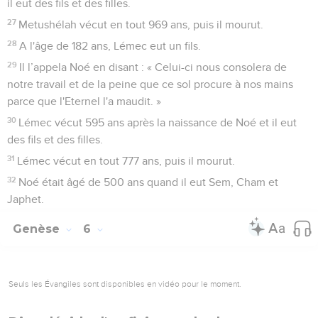
il eut des fils et des filles.
27
Metushélah vécut en tout 969 ans, puis il mourut.
28
A l'âge de 182 ans, Lémec eut un fils.
29
Il l’appela Noé en disant : « Celui-ci nous consolera de
notre travail et de la peine que ce sol procure à nos mains
parce que l'Eternel l'a maudit. »
30
Lémec vécut 595 ans après la naissance de Noé et il eut
des fils et des filles.
31
Lémec vécut en tout 777 ans, puis il mourut.
32
Noé était âgé de 500 ans quand il eut Sem, Cham et
Japhet.
Genèse
6
Seuls les Évangiles sont disponibles en vidéo pour le moment.