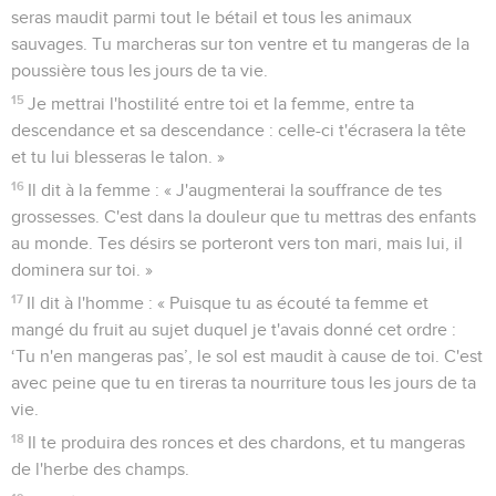
seras maudit parmi tout le bétail et tous les animaux
sauvages. Tu marcheras sur ton ventre et tu mangeras de la
poussière tous les jours de ta vie.
15
Je mettrai l'hostilité entre toi et la femme, entre ta
descendance et sa descendance : celle-ci t'écrasera la tête
et tu lui blesseras le talon. »
16
Il dit à la femme : « J'augmenterai la souffrance de tes
grossesses. C'est dans la douleur que tu mettras des enfants
au monde. Tes désirs se porteront vers ton mari, mais lui, il
dominera sur toi. »
17
Il dit à l'homme : « Puisque tu as écouté ta femme et
mangé du fruit au sujet duquel je t'avais donné cet ordre :
‘Tu n'en mangeras pas’, le sol est maudit à cause de toi. C'est
avec peine que tu en tireras ta nourriture tous les jours de ta
vie.
18
Il te produira des ronces et des chardons, et tu mangeras
de l'herbe des champs.