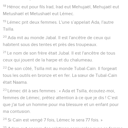
18
Hénoc eut pour fils Irad, Irad eut Mehujaël, Mehujaël eut
Metushaël et Metushaël eut Lémec.
19
Lémec prit deux femmes. L'une s’appelait Ada, l'autre
Tsilla.
20
Ada mit au monde Jabal. Il est l'ancêtre de ceux qui
habitent sous des tentes et près des troupeaux.
21
Le nom de son frère était Jubal. Il est l'ancêtre de tous
ceux qui jouent de la harpe et du chalumeau.
22
De son côté, Tsilla mit au monde Tubal-Caïn. Il forgeait
tous les outils en bronze et en fer. La sœur de Tubal-Caïn
était Naama.
23
Lémec dit à ses femmes : « Ada et Tsilla, écoutez-moi,
femmes de Lémec, prêtez attention à ce que je dis ! C’est
que j'ai tué un homme pour ma blessure et un enfant pour
ma contusion.
24
Si Caïn est vengé 7 fois, Lémec le sera 77 fois. »
25