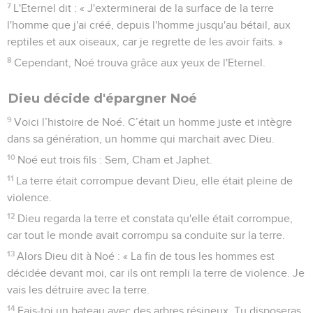
7
L'Eternel dit : « J'exterminerai de la surface de la terre
l'homme que j'ai créé, depuis l'homme jusqu'au bétail, aux
reptiles et aux oiseaux, car je regrette de les avoir faits. »
8
Cependant, Noé trouva grâce aux yeux de l'Eternel.
Dieu décide d'épargner Noé
9
Voici l’histoire de Noé. C’était un homme juste et intègre
dans sa génération, un homme qui marchait avec Dieu.
10
Noé eut trois fils : Sem, Cham et Japhet.
11
La terre était corrompue devant Dieu, elle était pleine de
violence.
12
Dieu regarda la terre et constata qu'elle était corrompue,
car tout le monde avait corrompu sa conduite sur la terre.
13
Alors Dieu dit à Noé : « La fin de tous les hommes est
décidée devant moi, car ils ont rempli la terre de violence. Je
vais les détruire avec la terre.
14
Fais-toi un bateau avec des arbres résineux. Tu disposeras