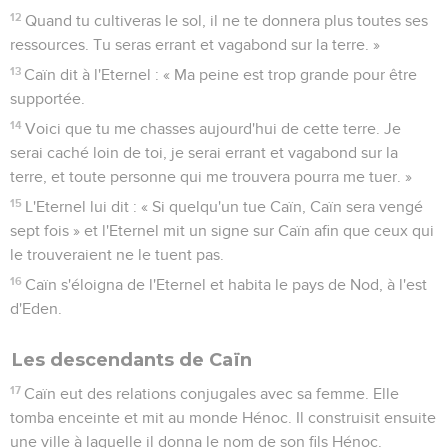
12
Quand tu cultiveras le sol, il ne te donnera plus toutes ses
ressources. Tu seras errant et vagabond sur la terre. »
13
Caïn dit à l'Eternel : « Ma peine est trop grande pour être
supportée.
14
Voici que tu me chasses aujourd'hui de cette terre. Je
serai caché loin de toi, je serai errant et vagabond sur la
terre, et toute personne qui me trouvera pourra me tuer. »
15
L'Eternel lui dit : « Si quelqu'un tue Caïn, Caïn sera vengé
sept fois » et l'Eternel mit un signe sur Caïn afin que ceux qui
le trouveraient ne le tuent pas.
16
Caïn s'éloigna de l'Eternel et habita le pays de Nod, à l'est
d'Eden.
Les descendants de Caïn
17
Caïn eut des relations conjugales avec sa femme. Elle
tomba enceinte et mit au monde Hénoc. Il construisit ensuite
une ville à laquelle il donna le nom de son fils Hénoc.