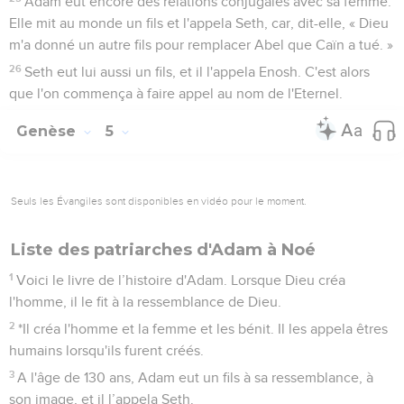
Adam eut encore des relations conjugales avec sa femme.
Elle mit au monde un fils et l'appela Seth, car, dit-elle, « Dieu
m'a donné un autre fils pour remplacer Abel que Caïn a tué. »
26
Seth eut lui aussi un fils, et il l'appela Enosh. C'est alors
que l'on commença à faire appel au nom de l'Eternel.
Genèse
5
Seuls les Évangiles sont disponibles en vidéo pour le moment.
Liste des patriarches d'Adam à Noé
1
Voici le livre de l’histoire d'Adam. Lorsque Dieu créa
l'homme, il le fit à la ressemblance de Dieu.
2
*Il créa l'homme et la femme et les bénit. Il les appela êtres
humains lorsqu'ils furent créés.
3
A l'âge de 130 ans, Adam eut un fils à sa ressemblance, à
son image, et il l’appela Seth.