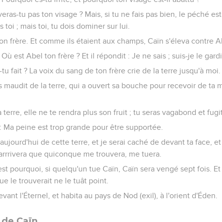
èveras-tu pas ton visage ? Mais, si tu ne fais pas bien, le péché es
 toi ; mais toi, tu dois dominer sur lui.
son frère. Et comme ils étaient aux champs, Caïn s'éleva contre Abe
 : Où est Abel ton frère ? Et il répondit : Je ne sais ; suis-je le ga
s-tu fait ? La voix du sang de ton frère crie de la terre jusqu'à moi.
s maudit de la terre, qui a ouvert sa bouche pour recevoir de ta 
terre, elle ne te rendra plus son fruit ; tu seras vagabond et fugiti
l : Ma peine est trop grande pour être supportée.
aujourd'hui de cette terre, et je serai caché de devant ta face, e
 il arrrivera que quiconque me trouvera, me tuera.
 C'est pourquoi, si quelqu'un tue Caïn, Caïn sera vengé sept fois. Et
e le trouverait ne le tuât point.
evant l'Éternel, et habita au pays de Nod (exil), à l'orient d'Éden.
 de Caïn