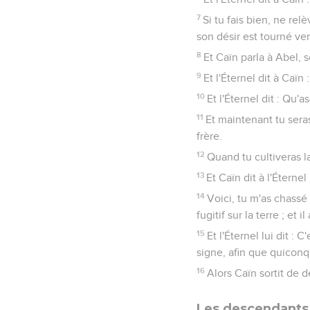
7
Si tu fais bien, ne rel
son désir est tourné vers
8
Et Caïn parla à Abel, 
9
Et l'Éternel dit à Caïn
10
Et l'Éternel dit : Qu'a
11
Et maintenant tu sera
frère.
12
Quand tu cultiveras la 
13
Et Caïn dit à l'Éterne
14
Voici, tu m'as chassé 
fugitif sur la terre ; et
15
Et l'Éternel lui dit :
signe, afin que quiconqu
16
Alors Caïn sortit de d
Les descendants