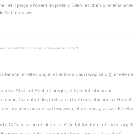
e ; et il plaça à l'orient du jardin d'Éden les chérubins et la la
e l'arbre de vie.
vangiles sont disponibles en vidéo pour le moment.
 femme, et elle conçut, et enfanta Caïn (acquisition), et elle di
n frère Abel ; et Abel fut berger, et Caïn fut laboureur.
temps, Caïn offrit des fruits de la terre une oblation à l'Éternel ;
si, des premiers-nés de son troupeau, et de leurs graisses. Et l'Éte
d à Caïn, ni à son oblation ; et Caïn fut fort irrité, et son visage f
: Pourquoi es-tu irrité, et pourquoi ton visage est-il abattu ?