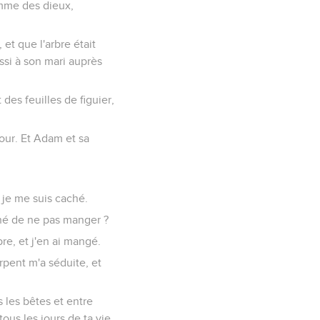
omme des dieux,
 et que l'arbre était
ussi à son mari auprès
 des feuilles de figuier,
jour. Et Adam et sa
et je me suis caché.
onné de ne pas manger ?
re, et j'en ai mangé.
erpent m'a séduite, et
s les bêtes et entre
ous les jours de ta vie.