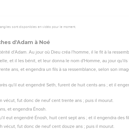
vangiles sont disponibles en vidéo pour le moment.
rches d'Adam à Noé
stérité d'Adam. Au jour où Dieu créa l'homme, il le fit à la resse
elle, et il les bénit, et leur donna le nom d'Homme, au jour qu'ils
ente ans, et engendra un fils à sa ressemblance, selon son image
rès qu'il eut engendré Seth, furent de huit cents ans ; et il engen
vécut, fut donc de neuf cent trente ans ; puis il mourut.
ans, et engendra Énosh.
'il eut engendré Énosh, huit cent sept ans ; et il engendra des fils
h vécut, fut donc de neuf cent douze ans ; puis il mourut.