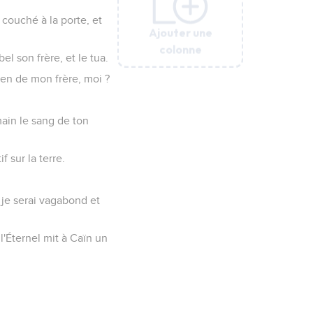
t couché à la porte, et
Ajouter une
Ajouter une
Ajouter une
Ajouter une
Ajouter une
Ajouter une
colonne
colonne
colonne
colonne
colonne
colonne
l son frère, et le tua.
rdien de mon frère, moi ?
main le sang de ton
f sur la terre.
t je serai vagabond et
 l'Éternel mit à Caïn un