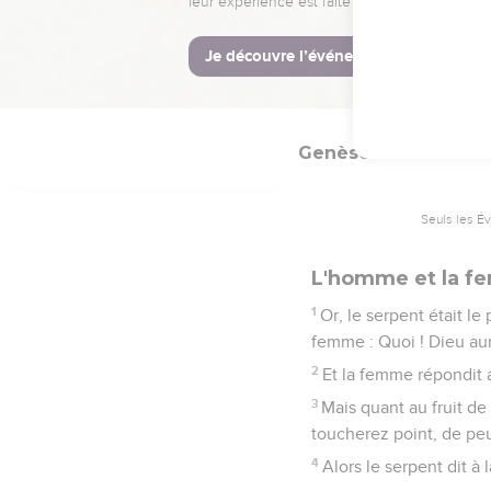
Isha), car elle a été pr
24
C'est pourquoi l'homm
25
Or Adam et sa femme 
Genèse
3
Seuls les É
L'homme et la f
1
Or, le serpent était le 
femme : Quoi ! Dieu aur
2
Et la femme répondit 
3
Mais quant au fruit de 
toucherez point, de pe
4
Alors le serpent dit 