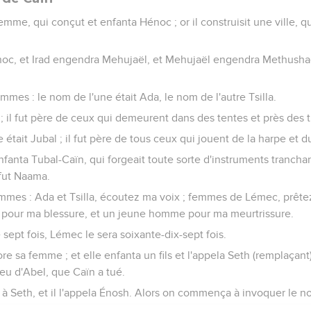
emme, qui conçut et enfanta Hénoc ; or il construisit une ville, q
énoc, et Irad engendra Mehujaël, et Mehujaël engendra Methusha
mmes : le nom de l'une était Ada, le nom de l'autre Tsilla.
 ; il fut père de ceux qui demeurent dans des tentes et près des 
e était Jubal ; il fut père de tous ceux qui jouent de la harpe et
 enfanta Tubal-Caïn, qui forgeait toute sorte d'instruments tranchant
 fut Naama.
mmes : Ada et Tsilla, écoutez ma voix ; femmes de Lémec, prêtez 
e pour ma blessure, et un jeune homme pour ma meurtrissure.
 sept fois, Lémec le sera soixante-dix-sept fois.
 sa femme ; et elle enfanta un fils et l'appela Seth (remplaçant) ;
ieu d'Abel, que Caïn a tué.
si à Seth, et il l'appela Énosh. Alors on commença à invoquer le n