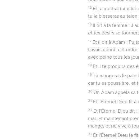
15
Et je mettrai inimitié 
tu la blesseras au talon.
16
Il dit à la femme : J
et tes désirs se tournero
17
Et il dit à Adam : Pui
t'avais donné cet ordre 
avec peine tous les jour
18
Et il te produira des
19
Tu mangeras le pain à 
car tu es poussière, et 
20
Or, Adam appela sa fe
21
Et l'Éternel Dieu fit
22
Et l'Éternel Dieu di
mal. Et maintenant preno
mange, et ne vive à tou
23
Et l'Éternel Dieu le fi