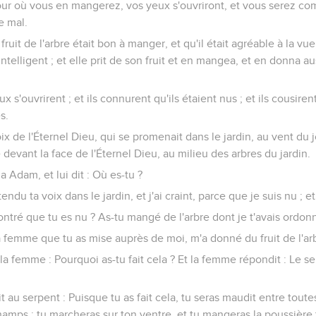
jour où vous en mangerez, vos yeux s'ouvriront, et vous serez c
e mal.
fruit de l'arbre était bon à manger, et qu'il était agréable à la vue,
ntelligent ; et elle prit de son fruit et en mangea, et en donna a
x s'ouvrirent ; et ils connurent qu'ils étaient nus ; et ils cousirent
s.
oix de l'Éternel Dieu, qui se promenait dans le jardin, au vent du 
evant la face de l'Éternel Dieu, au milieu des arbres du jardin.
a Adam, et lui dit : Où es-tu ?
ntendu ta voix dans le jardin, et j'ai craint, parce que je suis nu ; 
 montré que tu es nu ? As-tu mangé de l'arbre dont je t'avais ord
 femme que tu as mise auprès de moi, m'a donné du fruit de l'arb
à la femme : Pourquoi as-tu fait cela ? Et la femme répondit : Le s
it au serpent : Puisque tu as fait cela, tu seras maudit entre toute
amps ; tu marcheras sur ton ventre, et tu mangeras la poussière t