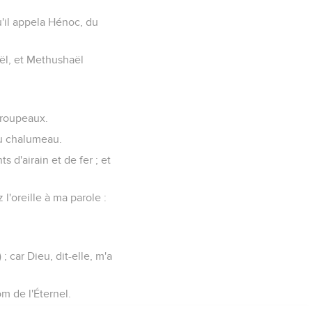
u'il appela Hénoc, du
ël, et Methushaël
troupeaux.
 du chalumeau.
s d'airain et de fer ; et
l'oreille à ma parole :
 car Dieu, dit-elle, m'a
om de l'Éternel.