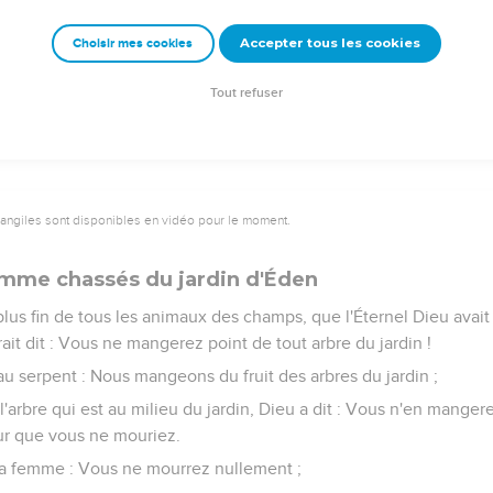
ise de l'homme (en hébreu Ish).
Accepter tous les cookies
Choisir mes cookies
e laissera son père et sa mère, et s'attachera à sa femme, et ils
étaient tous deux nus, et ils n'en avaient point honte.
Tout refuser
vangiles sont disponibles en vidéo pour le moment.
emme chassés du jardin d'Éden
plus fin de tous les animaux des champs, que l'Éternel Dieu avait fai
ait dit : Vous ne mangerez point de tout arbre du jardin !
au serpent : Nous mangeons du fruit des arbres du jardin ;
l'arbre qui est au milieu du jardin, Dieu a dit : Vous n'en mangere
ur que vous ne mouriez.
à la femme : Vous ne mourrez nullement ;