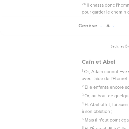
24
Il chassa donc l'homm
pour garder le chemin d
Genèse
4
Seuls les É
Caïn et Abel
1
Or, Adam connut Eve sa
avec l'aide de l'Éternel.
2
Elle enfanta encore so
3
Or, au bout de quelque 
4
Et Abel offrit, lui aus
à son oblation ;
5
Mais il n'eut point égar
6
Et l'Éternel dit à Caïn 