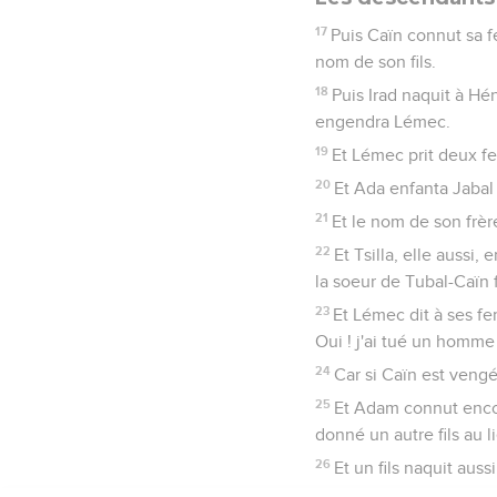
17
Puis Caïn connut sa f
nom de son fils.
18
Puis Irad naquit à H
engendra Lémec.
19
Et Lémec prit deux fe
20
Et Ada enfanta Jabal
21
Et le nom de son frèr
22
Et Tsilla, elle aussi,
la soeur de Tubal-Caïn
23
Et Lémec dit à ses fe
Oui ! j'ai tué un homm
24
Car si Caïn est vengé
25
Et Adam connut encore
donné un autre fils au l
26
Et un fils naquit aus