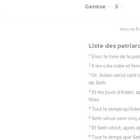
Genèse
5
Seuls les É
Liste des patria
1
Voici le livre de la po
2
Il les créa mâle et fem
3
Or, Adam vécut cent tr
de Seth.
4
Et les jours d'Adam, ap
filles.
5
Tout le temps qu'Adam 
6
Seth vécut cent cinq 
7
Et Seth vécut, après qu
8
Tout le temps que Set