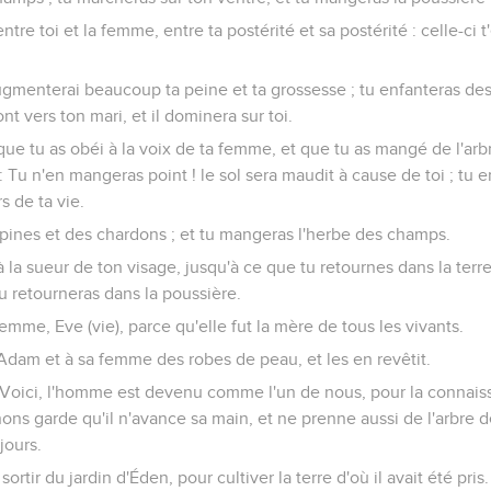
entre toi et la femme, entre ta postérité et sa postérité : celle-ci t'
'augmenterai beaucoup ta peine et ta grossesse ; tu enfanteras de
nt vers ton mari, et il dominera sur toi.
sque tu as obéi à la voix de ta femme, et que tu as mangé de l'arb
: Tu n'en mangeras point ! le sol sera maudit à cause de toi ; tu e
s de ta vie.
 épines et des chardons ; et tu mangeras l'herbe des champs.
la sueur de ton visage, jusqu'à ce que tu retournes dans la terre, 
tu retourneras dans la poussière.
mme, Eve (vie), parce qu'elle fut la mère de tous les vivants.
 à Adam et à sa femme des robes de peau, et les en revêtit.
t : Voici, l'homme est devenu comme l'un de nous, pour la connai
ns garde qu'il n'avance sa main, et ne prenne aussi de l'arbre de 
jours.
t sortir du jardin d'Éden, pour cultiver la terre d'où il avait été pris.