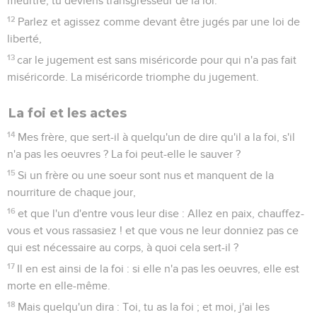
meurtre, tu deviens transgresseur de la loi.
12
Parlez et agissez comme devant être jugés par une loi de
liberté,
13
car le jugement est sans miséricorde pour qui n'a pas fait
miséricorde. La miséricorde triomphe du jugement.
La foi et les actes
14
Mes frère, que sert-il à quelqu'un de dire qu'il a la foi, s'il
n'a pas les oeuvres ? La foi peut-elle le sauver ?
15
Si un frère ou une soeur sont nus et manquent de la
nourriture de chaque jour,
16
et que l'un d'entre vous leur dise : Allez en paix, chauffez-
vous et vous rassasiez ! et que vous ne leur donniez pas ce
qui est nécessaire au corps, à quoi cela sert-il ?
17
Il en est ainsi de la foi : si elle n'a pas les oeuvres, elle est
morte en elle-même.
18
Mais quelqu'un dira : Toi, tu as la foi ; et moi, j'ai les