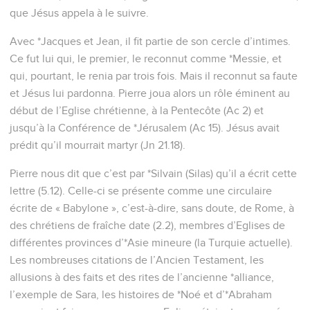
que Jésus appela à le suivre.
Avec *Jacques et Jean, il fit partie de son cercle d’intimes.
Ce fut lui qui, le premier, le reconnut comme *Messie, et
qui, pourtant, le renia par trois fois. Mais il reconnut sa faute
et Jésus lui pardonna. Pierre joua alors un rôle éminent au
début de l’Eglise chrétienne, à la Pentecôte (Ac 2) et
jusqu’à la Conférence de *Jérusalem (Ac 15). Jésus avait
prédit qu’il mourrait martyr (Jn 21.18).
Pierre nous dit que c’est par *Silvain (Silas) qu’il a écrit cette
lettre (5.12). Celle-ci se présente comme une circulaire
écrite de « Babylone », c’est-à-dire, sans doute, de Rome, à
des chrétiens de fraîche date (2.2), membres d’Eglises de
différentes provinces d’*Asie mineure (la Turquie actuelle).
Les nombreuses citations de l’Ancien Testament, les
allusions à des faits et des rites de l’ancienne *alliance,
l’exemple de Sara, les histoires de *Noé et d’*Abraham