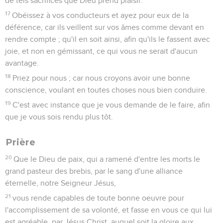
de tels sacrifices que Dieu prend plaisir.
17
Obéissez à vos conducteurs et ayez pour eux de la
déférence, car ils veillent sur vos âmes comme devant en
rendre compte ; qu'il en soit ainsi, afin qu'ils le fassent avec
joie, et non en gémissant, ce qui vous ne serait d'aucun
avantage.
18
Priez pour nous ; car nous croyons avoir une bonne
conscience, voulant en toutes choses nous bien conduire.
19
C'est avec instance que je vous demande de le faire, afin
que je vous sois rendu plus tôt.
Prière
20
Que le Dieu de paix, qui a ramené d'entre les morts le
grand pasteur des brebis, par le sang d'une alliance
éternelle, notre Seigneur Jésus,
21
vous rende capables de toute bonne oeuvre pour
l'accomplissement de sa volonté, et fasse en vous ce qui lui
est agréable, par Jésus Christ, auquel soit la gloire aux