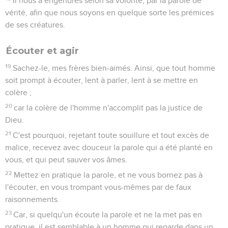
Il nous a engendrés selon sa volonté, par la parole de
vérité, afin que nous soyons en quelque sorte les prémices
de ses créatures.
Écouter et agir
19
Sachez-le, mes frères bien-aimés. Ainsi, que tout homme
soit prompt à écouter, lent à parler, lent à se mettre en
colère ;
20
car la colère de l'homme n'accomplit pas la justice de
Dieu.
21
C'est pourquoi, rejetant toute souillure et tout excès de
malice, recevez avec douceur la parole qui a été planté en
vous, et qui peut sauver vos âmes.
22
Mettez en pratique la parole, et ne vous bornez pas à
l'écouter, en vous trompant vous-mêmes par de faux
raisonnements.
23
Car, si quelqu'un écoute la parole et ne la met pas en
pratique, il est semblable à un homme qui regarde dans un