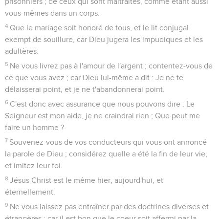
prisonniers ; de ceux qui sont maltraités, comme étant aussi
vous-mêmes dans un corps.
4
Que le mariage soit honoré de tous, et le lit conjugal
exempt de souillure, car Dieu jugera les impudiques et les
adultères.
5
Ne vous livrez pas à l'amour de l'argent ; contentez-vous de
ce que vous avez ; car Dieu lui-même a dit : Je ne te
délaisserai point, et je ne t'abandonnerai point.
6
C'est donc avec assurance que nous pouvons dire : Le
Seigneur est mon aide, je ne craindrai rien ; Que peut me
faire un homme ?
7
Souvenez-vous de vos conducteurs qui vous ont annoncé
la parole de Dieu ; considérez quelle a été la fin de leur vie,
et imitez leur foi.
8
Jésus Christ est le même hier, aujourd'hui, et
éternellement.
9
Ne vous laissez pas entraîner par des doctrines diverses et
étrangères ; car il est bon que le coeur soit affermi par la