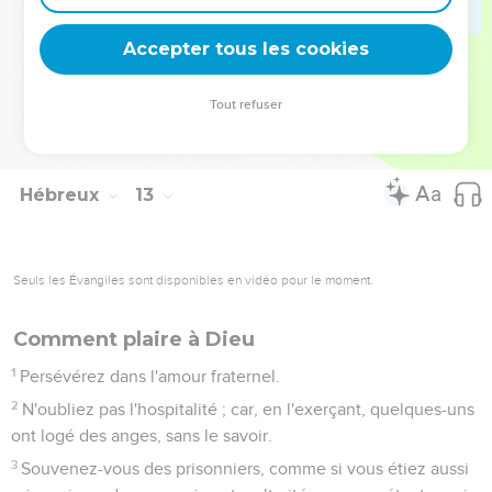
que les choses inébranlables subsistent.
28
C'est pourquoi, recevant un royaume inébranlable,
Accepter tous les cookies
montrons notre reconnaissance en rendant à Dieu un culte
qui lui soit agréable,
Tout refuser
29
avec piété et avec crainte, car notre Dieu est aussi un feu
dévorant.
Hébreux
13
Seuls les Évangiles sont disponibles en vidéo pour le moment.
Comment plaire à Dieu
1
Persévérez dans l'amour fraternel.
2
N'oubliez pas l'hospitalité ; car, en l'exerçant, quelques-uns
ont logé des anges, sans le savoir.
3
Souvenez-vous des prisonniers, comme si vous étiez aussi