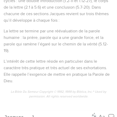
cycles : une double introduction (1.2-11 et 1.12-27), le corps
de la lettre (2.1 à 5.6) et une conclusion (5.7-20). Dans
chacune de ces sections Jacques revient sur trois thèmes
qu’il développe à chaque fois :
La lettre se termine par une réévaluation de la parole
humaine : la prière, parole qui a une grande force, et la
parole qui ramène l’égaré sur le chemin de la vérité (5.12-
19).
L’intérêt de cette lettre réside en particulier dans le
caractère très pratique et très actuel de ses exhortations.
Elle rappelle l’exigence de mettre en pratique la Parole de
Dieu.
La Bible Du Semeur Copyright © 1992, 1999 by Biblica, Inc.® Used by
permission. All rights reserved worldwide.