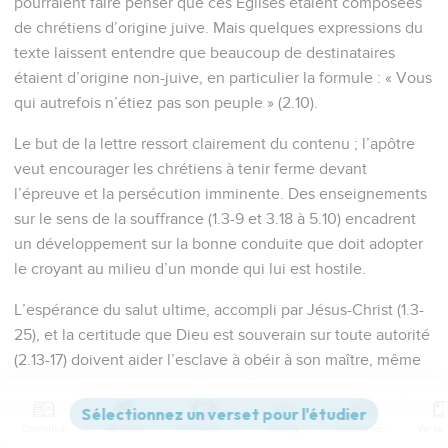
pourraient faire penser que ces Eglises étaient composées
de chrétiens d’origine juive. Mais quelques expressions du
texte laissent entendre que beaucoup de destinataires
étaient d’origine non-juive, en particulier la formule : « Vous
qui autrefois n’étiez pas son peuple » (2.10).
Le but de la lettre ressort clairement du contenu ; l’apôtre
veut encourager les chrétiens à tenir ferme devant
l’épreuve et la persécution imminente. Des enseignements
sur le sens de la souffrance (1.3-9 et 3.18 à 5.10) encadrent
un développement sur la bonne conduite que doit adopter
le croyant au milieu d’un monde qui lui est hostile.
L’espérance du salut ultime, accompli par Jésus-Christ (1.3-
25), et la certitude que Dieu est souverain sur toute autorité
(2.13-17) doivent aider l’esclave à obéir à son maître, même
s’il est injuste (2.18-25), la femme à vivre avec son mari,
même s’il est incroyant (3.1-6), les chrétiens à aimer leur
Contenus
Versions
Commentaires
Strong
Dictionnaire
prochain, même s’il fait le mal (3.8-17).