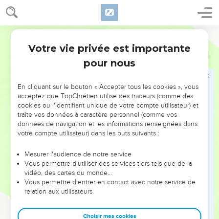
de la cité du Dieu vivant, la Jérusalem céleste, des myriades
qui forment le choeur des anges,
23
Segond 1910
de l'assemblée des premiers-nés inscrits dans les cieux,
du juge qui est le Dieu de tous, des esprits des justes
Votre vie privée est importante
Hébreux
12
parvenus à la perfection,
pour nous
24
de Jésus qui est le médiateur de la nouvelle alliance, et
du sang de l'aspersion qui parle mieux que celui d'Abel.
En cliquant sur le bouton « Accepter tous les cookies », vous
acceptez que TopChrétien utilise des traceurs (comme des
25
Gardez-vous de refuser d'entendre celui qui parle ; car si
cookies ou l'identifiant unique de votre compte utilisateur) et
ceux-là n'ont pas échappé qui refusèrent d'entendre celui
traite vos données à caractère personnel (comme vos
qui publiait les oracles sur la terre, combien moins
données de navigation et les informations renseignées dans
échapperons-nous, si nous nous détournons de celui qui
votre compte utilisateur) dans les buts suivants :
parle du haut des cieux,
Mesurer l'audience de notre service
26
lui, dont la voix alors ébranla la terre, et qui maintenant a
Vous permettre d'utiliser des services tiers tels que de la
fait cette promesse : Une fois encore j'ébranlerai non
vidéo, des cartes du monde…
Vous permettre d'entrer en contact avec notre service de
seulement la terre, mais aussi le ciel.
relation aux utilisateurs.
27
Ces mots : Une fois encore, indiquent le changement des
choses ébranlées, comme étant faites pour un temps, afin
Choisir mes cookies