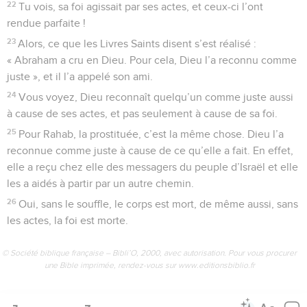
22
Tu vois, sa foi agissait par ses actes, et ceux-ci l’ont
rendue parfaite !
23
Alors, ce que les Livres Saints disent s’est réalisé :
« Abraham a cru en Dieu. Pour cela, Dieu l’a reconnu comme
juste », et il l’a appelé son ami.
24
Vous voyez, Dieu reconnaît quelqu’un comme juste aussi
à cause de ses actes, et pas seulement à cause de sa foi.
25
Pour Rahab, la prostituée, c’est la même chose. Dieu l’a
reconnue comme juste à cause de ce qu’elle a fait. En effet,
elle a reçu chez elle des messagers du peuple d’Israël et elle
les a aidés à partir par un autre chemin.
26
Oui, sans le souffle, le corps est mort, de même aussi, sans
les actes, la foi est morte.
© Société biblique française – Bibli’O, 2000, avec autorisation. Pour vous procurer
une Bible imprimée, rendez-vous sur www.editionsbiblio.fr