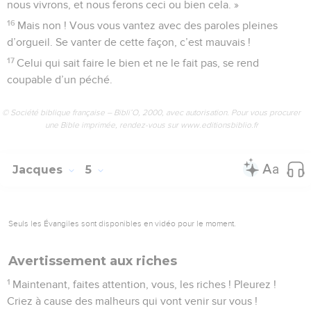
nous vivrons, et nous ferons ceci ou bien cela. »
16
Mais non ! Vous vous vantez avec des paroles pleines
d’orgueil. Se vanter de cette façon, c’est mauvais !
17
Celui qui sait faire le bien et ne le fait pas, se rend
coupable d’un péché.
© Société biblique française – Bibli’O, 2000, avec autorisation. Pour vous procurer
une Bible imprimée, rendez-vous sur www.editionsbiblio.fr
Jacques
5
Seuls les Évangiles sont disponibles en vidéo pour le moment.
Avertissement aux riches
1
Maintenant, faites attention, vous, les riches ! Pleurez !
Criez à cause des malheurs qui vont venir sur vous !