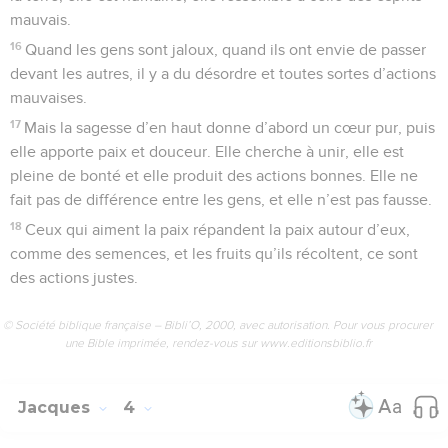
mauvais.
16
Quand les gens sont jaloux, quand ils ont envie de passer
devant les autres, il y a du désordre et toutes sortes d’actions
mauvaises.
17
Mais la sagesse d’en haut donne d’abord un cœur pur, puis
elle apporte paix et douceur. Elle cherche à unir, elle est
pleine de bonté et elle produit des actions bonnes. Elle ne
fait pas de différence entre les gens, et elle n’est pas fausse.
18
Ceux qui aiment la paix répandent la paix autour d’eux,
comme des semences, et les fruits qu’ils récoltent, ce sont
des actions justes.
© Société biblique française – Bibli’O, 2000, avec autorisation. Pour vous procurer
une Bible imprimée, rendez-vous sur www.editionsbiblio.fr
Jacques
4