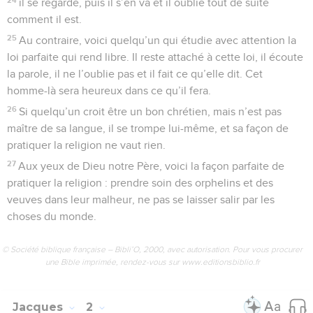
il se regarde, puis il s’en va et il oublie tout de suite
comment il est.
25
Au contraire, voici quelqu’un qui étudie avec attention la
loi parfaite qui rend libre. Il reste attaché à cette loi, il écoute
la parole, il ne l’oublie pas et il fait ce qu’elle dit. Cet
homme-là sera heureux dans ce qu’il fera.
26
Si quelqu’un croit être un bon chrétien, mais n’est pas
maître de sa langue, il se trompe lui-même, et sa façon de
pratiquer la religion ne vaut rien.
27
Aux yeux de Dieu notre Père, voici la façon parfaite de
pratiquer la religion : prendre soin des orphelins et des
veuves dans leur malheur, ne pas se laisser salir par les
choses du monde.
© Société biblique française – Bibli’O, 2000, avec autorisation. Pour vous procurer
une Bible imprimée, rendez-vous sur www.editionsbiblio.fr
Jacques
2