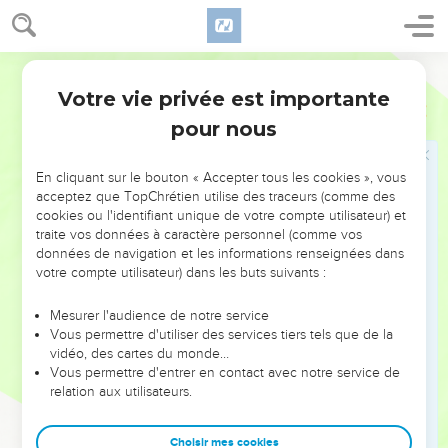
sang pour nous rendre purs. Il est l’intermédiaire d’une
alliance nouvelle que Dieu a établie avec nous, et son sang
répandu parle plus fort que celui d’Abel.
Parole de Vie
25
Attention, ne refusez pas d’écouter celui qui vous parle !
Votre vie privée est importante
Hébreux
12
Sur la terre, Moïse a averti les Israélites, mais ils ont refusé
pour nous
de l’écouter, et ils n’ont pas échappé à la punition. Nous,
c’est du ciel que Dieu nous parle. Si nous lui tournons le dos,
En cliquant sur le bouton « Accepter tous les cookies », vous
nous serons punis, c’est sûr !
acceptez que TopChrétien utilise des traceurs (comme des
26
Autrefois, la voix de Dieu a fait trembler la terre.
cookies ou l'identifiant unique de votre compte utilisateur) et
traite vos données à caractère personnel (comme vos
Aujourd’hui, Dieu nous fait cette promesse : « Encore une
données de navigation et les informations renseignées dans
fois, je ferai trembler non seulement la terre mais aussi le
votre compte utilisateur) dans les buts suivants :
ciel. »
27
Les mots « encore une fois » annoncent ceci : les choses
Mesurer l'audience de notre service
Vous permettre d'utiliser des services tiers tels que de la
créées, qui peuvent être bouleversées, disparaîtront. Ainsi,
vidéo, des cartes du monde…
les choses qui ne peuvent pas être bouleversées
Vous permettre d'entrer en contact avec notre service de
continueront à exister.
relation aux utilisateurs.
28
Nous, nous recevons un royaume que personne ne peut
faire bouger. Alors remercions Dieu et servons-le d’une
Choisir mes cookies