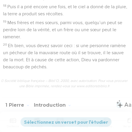
18
Puis il a prié encore une fois, et le ciel a donné de la pluie,
la terre a produit ses récoltes.
19
Mes frères et mes sœurs, parmi vous, quelqu’un peut se
perdre loin de la vérité, et un frère ou une sœur peut le
ramener.
20
Eh bien, vous devez savoir ceci : si une personne ramène
un pécheur de la mauvaise route où il se trouve, il le sauve
de la mort. Et à cause de cette action, Dieu va pardonner
beaucoup de péchés.
© Société biblique française – Bibli’O, 2000, avec autorisation. Pour vous procurer
une Bible imprimée, rendez-vous sur www.editionsbiblio.fr
1 Pierre
Introduction
Contenus
Versions
Commentaires
Strong
Dictionnaire