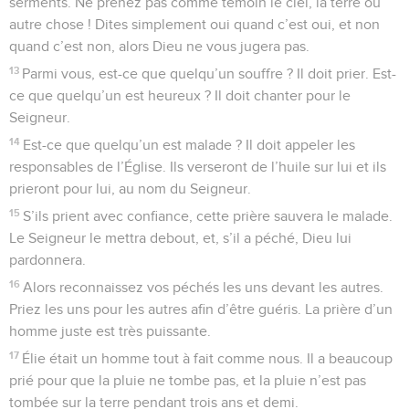
serments. Ne prenez pas comme témoin le ciel, la terre ou
autre chose ! Dites simplement oui quand c’est oui, et non
quand c’est non, alors Dieu ne vous jugera pas.
13
Parmi vous, est-ce que quelqu’un souffre ? Il doit prier. Est-
ce que quelqu’un est heureux ? Il doit chanter pour le
Seigneur.
14
Est-ce que quelqu’un est malade ? Il doit appeler les
responsables de l’Église. Ils verseront de l’huile sur lui et ils
prieront pour lui, au nom du Seigneur.
15
S’ils prient avec confiance, cette prière sauvera le malade.
Le Seigneur le mettra debout, et, s’il a péché, Dieu lui
pardonnera.
16
Alors reconnaissez vos péchés les uns devant les autres.
Priez les uns pour les autres afin d’être guéris. La prière d’un
homme juste est très puissante.
17
Élie était un homme tout à fait comme nous. Il a beaucoup
prié pour que la pluie ne tombe pas, et la pluie n’est pas
tombée sur la terre pendant trois ans et demi.