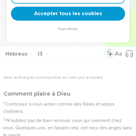
façon qui lui plaise, avec confiance et respect.
Accepter tous les cookies
29
Oui, notre Dieu est un feu qui détruit.
© Société biblique française – Bibli’O, 2000, avec autorisation. Pour vous procurer
Tout refuser
une Bible imprimée, rendez-vous sur www.editionsbiblio.fr
Hébreux
13
Seuls les Évangiles sont disponibles en vidéo pour le moment.
Comment plaire à Dieu
1
Continuez à vous aimer comme des frères et sœurs
chrétiens.
2
N’oubliez pas de bien recevoir ceux qui viennent chez
vous. Quelques-uns, en faisant cela, ont reçu des anges sans
le savoir.