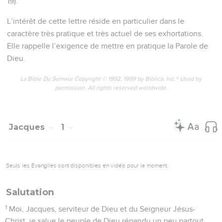
19).
L’intérêt de cette lettre réside en particulier dans le
caractère très pratique et très actuel de ses exhortations.
Elle rappelle l’exigence de mettre en pratique la Parole de
Dieu.
La Bible Du Semeur Copyright © 1992, 1999 by Biblica, Inc.® Used by
permission. All rights reserved worldwide.
Jacques
1
Seuls les Évangiles sont disponibles en vidéo pour le moment.
Salutation
1
Moi, Jacques, serviteur de Dieu et du Seigneur Jésus-
Christ, je salue le peuple de Dieu répandu un peu partout