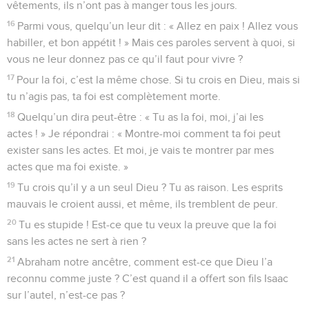
vêtements, ils n’ont pas à manger tous les jours.
16
Parmi vous, quelqu’un leur dit : « Allez en paix ! Allez vous
habiller, et bon appétit ! » Mais ces paroles servent à quoi, si
vous ne leur donnez pas ce qu’il faut pour vivre ?
17
Pour la foi, c’est la même chose. Si tu crois en Dieu, mais si
tu n’agis pas, ta foi est complètement morte.
18
Quelqu’un dira peut-être : « Tu as la foi, moi, j’ai les
actes ! » Je répondrai : « Montre-moi comment ta foi peut
exister sans les actes. Et moi, je vais te montrer par mes
actes que ma foi existe. »
19
Tu crois qu’il y a un seul Dieu ? Tu as raison. Les esprits
mauvais le croient aussi, et même, ils tremblent de peur.
20
Tu es stupide ! Est-ce que tu veux la preuve que la foi
sans les actes ne sert à rien ?
21
Abraham notre ancêtre, comment est-ce que Dieu l’a
reconnu comme juste ? C’est quand il a offert son fils Isaac
sur l’autel, n’est-ce pas ?