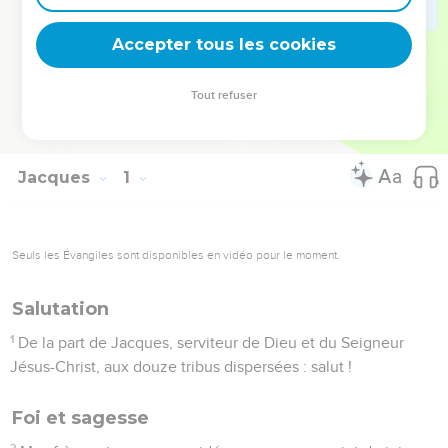
Elle rappelle l’exigence de mettre en pratique la Parole de
Dieu.
Accepter tous les cookies
La Bible Du Semeur Copyright © 1992, 1999 by Biblica, Inc.® Used by
Tout refuser
permission. All rights reserved worldwide.
Jacques
1
Seuls les Évangiles sont disponibles en vidéo pour le moment.
Salutation
1
De la part de Jacques, serviteur de Dieu et du Seigneur
Jésus-Christ, aux douze tribus dispersées : salut !
Foi et sagesse
2