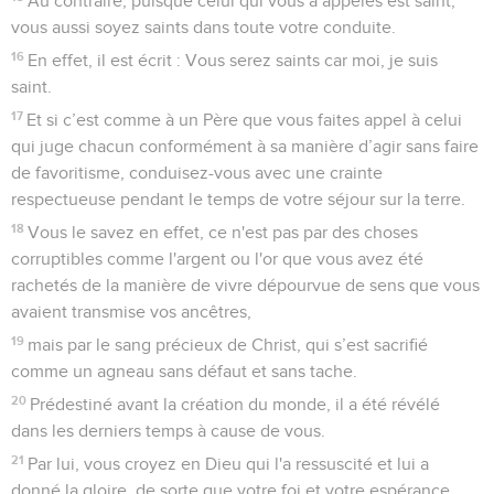
Au contraire, puisque celui qui vous a appelés est saint,
vous aussi soyez saints dans toute votre conduite.
16
En effet, il est écrit : Vous serez saints car moi, je suis
saint.
17
Et si c’est comme à un Père que vous faites appel à celui
qui juge chacun conformément à sa manière d’agir sans faire
de favoritisme, conduisez-vous avec une crainte
respectueuse pendant le temps de votre séjour sur la terre.
18
Vous le savez en effet, ce n'est pas par des choses
corruptibles comme l'argent ou l'or que vous avez été
rachetés de la manière de vivre dépourvue de sens que vous
avaient transmise vos ancêtres,
19
mais par le sang précieux de Christ, qui s’est sacrifié
comme un agneau sans défaut et sans tache.
20
Prédestiné avant la création du monde, il a été révélé
dans les derniers temps à cause de vous.
21
Par lui, vous croyez en Dieu qui l'a ressuscité et lui a
donné la gloire, de sorte que votre foi et votre espérance