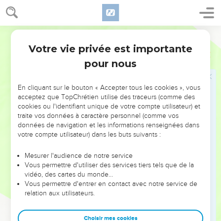
de Dieu », expression qui peut désigner l’ensemble des
chrétiens, par analogie avec le peuple de Dieu de
l’ancienne *alliance composée des douze tribus d’Israël.
Segond 21
Votre vie privée est importante
Jacques
Introduction
La lettre de Jacques fonctionne surtout par association
pour nous
d’idées, suivant un genre littéraire qu’on retrouve dans le
livre des Proverbes. On peut toutefois y discerner trois
En cliquant sur le bouton « Accepter tous les cookies », vous
cycles : une double introduction (1.2-11 et 1.12-27), le corps
acceptez que TopChrétien utilise des traceurs (comme des
de la lettre (2.1 à 5.6) et une conclusion (5.7-20). Dans
cookies ou l'identifiant unique de votre compte utilisateur) et
chacune de ces sections Jacques revient sur trois thèmes
traite vos données à caractère personnel (comme vos
données de navigation et les informations renseignées dans
qu’il développe à chaque fois :
votre compte utilisateur) dans les buts suivants :
La lettre se termine par une réévaluation de la parole
Mesurer l'audience de notre service
humaine : la prière, parole qui a une grande force, et la
Vous permettre d'utiliser des services tiers tels que de la
parole qui ramène l’égaré sur le chemin de la vérité (5.12-
vidéo, des cartes du monde…
19).
Vous permettre d'entrer en contact avec notre service de
relation aux utilisateurs.
L’intérêt de cette lettre réside en particulier dans le
caractère très pratique et très actuel de ses exhortations.
Choisir mes cookies