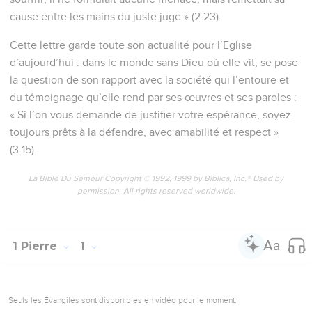
cause entre les mains du juste juge » (2.23).
Cette lettre garde toute son actualité pour l’Eglise
d’aujourd’hui : dans le monde sans Dieu où elle vit, se pose
la question de son rapport avec la société qui l’entoure et
du témoignage qu’elle rend par ses œuvres et ses paroles :
« Si l’on vous demande de justifier votre espérance, soyez
toujours prêts à la défendre, avec amabilité et respect »
(3.15).
La Bible Du Semeur Copyright © 1992, 1999 by Biblica, Inc.® Used by
permission. All rights reserved worldwide.
1 Pierre
1
Seuls les Évangiles sont disponibles en vidéo pour le moment.