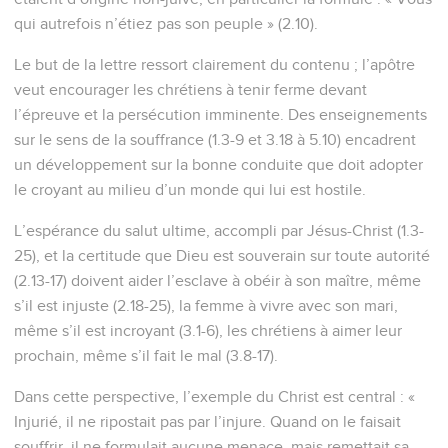
qui autrefois n’étiez pas son peuple » (2.10).
Le but de la lettre ressort clairement du contenu ; l’apôtre
veut encourager les chrétiens à tenir ferme devant
l’épreuve et la persécution imminente. Des enseignements
sur le sens de la souffrance (1.3-9 et 3.18 à 5.10) encadrent
un développement sur la bonne conduite que doit adopter
le croyant au milieu d’un monde qui lui est hostile.
L’espérance du salut ultime, accompli par Jésus-Christ (1.3-
25), et la certitude que Dieu est souverain sur toute autorité
(2.13-17) doivent aider l’esclave à obéir à son maître, même
s’il est injuste (2.18-25), la femme à vivre avec son mari,
même s’il est incroyant (3.1-6), les chrétiens à aimer leur
prochain, même s’il fait le mal (3.8-17).
Dans cette perspective, l’exemple du Christ est central : «
Injurié, il ne ripostait pas par l’injure. Quand on le faisait
souffrir, il ne formulait aucune menace, mais remettait sa