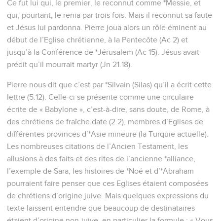
Ce fut lui qui, le premier, le reconnut comme *Messie, et
qui, pourtant, le renia par trois fois. Mais il reconnut sa faute
et Jésus lui pardonna. Pierre joua alors un rôle éminent au
début de l’Eglise chrétienne, à la Pentecôte (Ac 2) et
jusqu’à la Conférence de *Jérusalem (Ac 15). Jésus avait
prédit qu’il mourrait martyr (Jn 21.18).
Pierre nous dit que c’est par *Silvain (Silas) qu’il a écrit cette
lettre (5.12). Celle-ci se présente comme une circulaire
écrite de « Babylone », c’est-à-dire, sans doute, de Rome, à
des chrétiens de fraîche date (2.2), membres d’Eglises de
différentes provinces d’*Asie mineure (la Turquie actuelle).
Les nombreuses citations de l’Ancien Testament, les
allusions à des faits et des rites de l’ancienne *alliance,
l’exemple de Sara, les histoires de *Noé et d’*Abraham
pourraient faire penser que ces Eglises étaient composées
de chrétiens d’origine juive. Mais quelques expressions du
texte laissent entendre que beaucoup de destinataires
étaient d’origine non-juive, en particulier la formule : « Vous