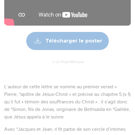
Télécharger le poster
© Le Projet Biblique
L’auteur de cette lettre se nomme au premier verset «
Pierre, *apôtre de Jésus-Christ » et précise au chapitre 5 (v.1)
qu’il fut « témoin des souffrances du Christ » : il s’agit donc
de *Simon, fils de Jonas, originaire de Bethsaïda en *Galilée,
que Jésus appela à le suivre.
Avec *Jacques et Jean, il fit partie de son cercle d’intimes.