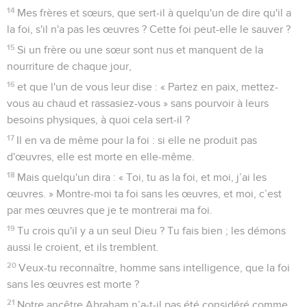
14
Mes frères et sœurs, que sert-il à quelqu'un de dire qu'il a
la foi, s'il n'a pas les œuvres ? Cette foi peut-elle le sauver ?
15
Si un frère ou une sœur sont nus et manquent de la
nourriture de chaque jour,
16
et que l'un de vous leur dise : « Partez en paix, mettez-
vous au chaud et rassasiez-vous » sans pourvoir à leurs
besoins physiques, à quoi cela sert-il ?
17
Il en va de même pour la foi : si elle ne produit pas
d'œuvres, elle est morte en elle-même.
18
Mais quelqu'un dira : « Toi, tu as la foi, et moi, j’ai les
œuvres. » Montre-moi ta foi sans les œuvres, et moi, c’est
par mes œuvres que je te montrerai ma foi.
19
Tu crois qu'il y a un seul Dieu ? Tu fais bien ; les démons
aussi le croient, et ils tremblent.
20
Veux-tu reconnaître, homme sans intelligence, que la foi
sans les œuvres est morte ?
21
Notre ancêtre Abraham n’a-t-il pas été considéré comme