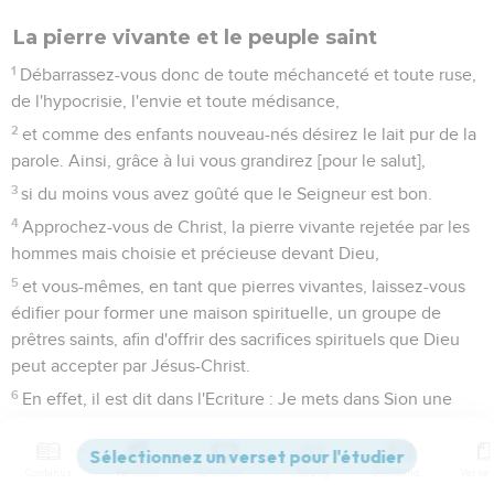
La pierre vivante et le peuple saint
1
Débarrassez-vous donc de toute méchanceté et toute ruse,
de l'hypocrisie, l'envie et toute médisance,
2
et comme des enfants nouveau-nés désirez le lait pur de la
parole. Ainsi, grâce à lui vous grandirez [pour le salut],
3
si du moins vous avez goûté que le Seigneur est bon.
4
Approchez-vous de Christ, la pierre vivante rejetée par les
hommes mais choisie et précieuse devant Dieu,
5
et vous-mêmes, en tant que pierres vivantes, laissez-vous
édifier pour former une maison spirituelle, un groupe de
prêtres saints, afin d'offrir des sacrifices spirituels que Dieu
peut accepter par Jésus-Christ.
6
En effet, il est dit dans l'Ecriture : Je mets dans Sion une
pierre angulaire, choisie, précieuse. Celui qui croit en elle
n'en aura jamais honte.
Contenus
Versions
Commentaires
Strong
Dictionnaire
7
Elle est donc précieuse pour vous qui croyez. Quant à ceux