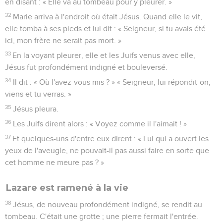
en disant : « Elle va au tombeau pour y pleurer. »
32
Marie arriva à l'endroit où était Jésus. Quand elle le vit,
elle tomba à ses pieds et lui dit : « Seigneur, si tu avais été
ici, mon frère ne serait pas mort. »
33
En la voyant pleurer, elle et les Juifs venus avec elle,
Jésus fut profondément indigné et bouleversé.
34
Il dit : « Où l'avez-vous mis ? » « Seigneur, lui répondit-on,
viens et tu verras. »
35
Jésus pleura.
36
Les Juifs dirent alors : « Voyez comme il l'aimait ! »
37
Et quelques-uns d'entre eux dirent : « Lui qui a ouvert les
yeux de l'aveugle, ne pouvait-il pas aussi faire en sorte que
cet homme ne meure pas ? »
Lazare est ramené à la vie
38
Jésus, de nouveau profondément indigné, se rendit au
tombeau. C'était une grotte ; une pierre fermait l'entrée.