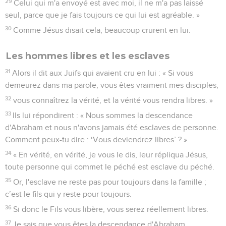
29
Celui qui m'a envoyé est avec moi, il ne m'a pas laissé
seul, parce que je fais toujours ce qui lui est agréable. »
30
Comme Jésus disait cela, beaucoup crurent en lui.
Les hommes libres et les esclaves
31
Alors il dit aux Juifs qui avaient cru en lui : « Si vous
demeurez dans ma parole, vous êtes vraiment mes disciples,
32
vous connaîtrez la vérité, et la vérité vous rendra libres. »
33
Ils lui répondirent : « Nous sommes la descendance
d'Abraham et nous n'avons jamais été esclaves de personne.
Comment peux-tu dire : ‘Vous deviendrez libres’ ? »
34
« En vérité, en vérité, je vous le dis, leur répliqua Jésus,
toute personne qui commet le péché est esclave du péché.
35
Or, l'esclave ne reste pas pour toujours dans la famille ;
c’est le fils qui y reste pour toujours.
36
Si donc le Fils vous libère, vous serez réellement libres.
37
Je sais que vous êtes la descendance d'Abraham.