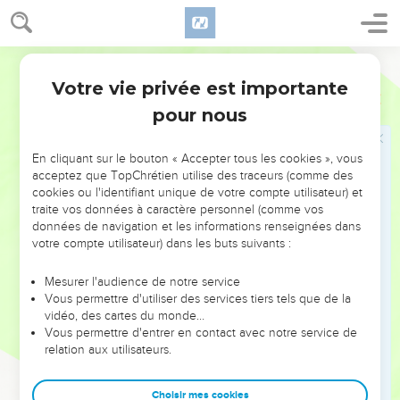
L'incrédulité des chefs juifs
45
Ainsi, les gardes retournèrent vers les chefs des prêtres et
Segond 21
les pharisiens, qui leur dirent : « Pourquoi ne l'avez-vous pas
amené ? »
Votre vie privée est importante
Jean
7
46
Les gardes répondirent : « Jamais personne n'a parlé
pour nous
comme cet homme. »
47
Les pharisiens leur répliquèrent : « Est-ce que vous aussi,
En cliquant sur le bouton « Accepter tous les cookies », vous
acceptez que TopChrétien utilise des traceurs (comme des
vous vous êtes laissé tromper ?
cookies ou l'identifiant unique de votre compte utilisateur) et
48
Y a-t-il quelqu'un parmi les chefs ou les pharisiens qui ait
traite vos données à caractère personnel (comme vos
cru en lui ?
données de navigation et les informations renseignées dans
votre compte utilisateur) dans les buts suivants :
49
Mais cette foule qui ne connaît pas la loi, ce sont des
maudits ! »
Mesurer l'audience de notre service
50
Vous permettre d'utiliser des services tiers tels que de la
Nicodème, qui était venu de nuit vers Jésus et qui était
vidéo, des cartes du monde…
l'un d'eux, leur dit :
Vous permettre d'entrer en contact avec notre service de
51
« Notre loi condamne-t-elle un homme avant qu'on
relation aux utilisateurs.
l'entende et qu'on sache ce qu'il a fait ? »
Choisir mes cookies