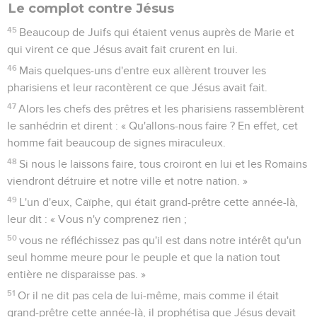
Le complot contre Jésus
45
Beaucoup de Juifs qui étaient venus auprès de Marie et
qui virent ce que Jésus avait fait crurent en lui.
46
Mais quelques-uns d'entre eux allèrent trouver les
pharisiens et leur racontèrent ce que Jésus avait fait.
47
Alors les chefs des prêtres et les pharisiens rassemblèrent
le sanhédrin et dirent : « Qu'allons-nous faire ? En effet, cet
homme fait beaucoup de signes miraculeux.
48
Si nous le laissons faire, tous croiront en lui et les Romains
viendront détruire et notre ville et notre nation. »
49
L'un d'eux, Caïphe, qui était grand-prêtre cette année-là,
leur dit : « Vous n'y comprenez rien ;
50
vous ne réfléchissez pas qu'il est dans notre intérêt qu'un
seul homme meure pour le peuple et que la nation tout
entière ne disparaisse pas. »
51
Or il ne dit pas cela de lui-même, mais comme il était
grand-prêtre cette année-là, il prophétisa que Jésus devait