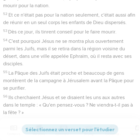
mourir pour la nation.
52
Et ce n'était pas pour la nation seulement, c'était aussi afin
de réunir en un seul corps les enfants de Dieu dispersés.
53
Dès ce jour, ils tinrent conseil pour le faire mourir.
54
C'est pourquoi Jésus ne se montra plus ouvertement
parmi les Juifs, mais il se retira dans la région voisine du
désert, dans une ville appelée Ephraïm, où il resta avec ses
disciples.
55
La Pâque des Juifs était proche et beaucoup de gens
montèrent de la campagne à Jérusalem avant la Pâque pour
se purifier.
56
Ils cherchaient Jésus et se disaient les uns aux autres
dans le temple : « Qu'en pensez-vous ? Ne viendra-t-il pas à
la fête ? »
57
Or les chefs des prêtres et les pharisiens avaient donné
l'ordre que, si quelqu'un savait où était Jésus, il le dénonce,
Contenus
Versions
Commentaires
Strong
Dictionnaire
afin qu'on l'arrête.