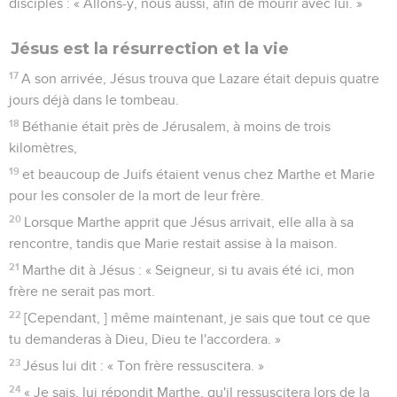
disciples : « Allons-y, nous aussi, afin de mourir avec lui. »
Jésus est la résurrection et la vie
17
A son arrivée, Jésus trouva que Lazare était depuis quatre
jours déjà dans le tombeau.
18
Béthanie était près de Jérusalem, à moins de trois
kilomètres,
19
et beaucoup de Juifs étaient venus chez Marthe et Marie
pour les consoler de la mort de leur frère.
20
Lorsque Marthe apprit que Jésus arrivait, elle alla à sa
rencontre, tandis que Marie restait assise à la maison.
21
Marthe dit à Jésus : « Seigneur, si tu avais été ici, mon
frère ne serait pas mort.
22
[Cependant, ] même maintenant, je sais que tout ce que
tu demanderas à Dieu, Dieu te l'accordera. »
23
Jésus lui dit : « Ton frère ressuscitera. »
24
« Je sais, lui répondit Marthe, qu'il ressuscitera lors de la