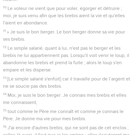
10
Le voleur ne vient que pour voler, égorger et détruire ;
moi, je suis venu afin que les brebis aient la vie et qu'elles
l'aient en abondance.
11
» Je suis le bon berger. Le bon berger donne sa vie pour
ses brebis.
12
Le simple salarié, quant à lui, n'est pas le berger et les
brebis ne lui appartiennent pas. Lorsqu'il voit venir le loup, il
abandonne les brebis et prend la fuite ; alors le loup s'en
empare et les disperse.
13
[Le simple salarié s'enfuit] car il travaille pour de l’argent et
ne se soucie pas des brebis.
14
Moi, je suis le bon berger. Je connais mes brebis et elles
me connaissent,
15
tout comme le Père me connaît et comme je connais le
Père. Je donne ma vie pour mes brebis.
16
J'ai encore d'autres brebis, qui ne sont pas de cet enclos ;
celles-là aussi, il faut que je les amène ; elles écouteront ma