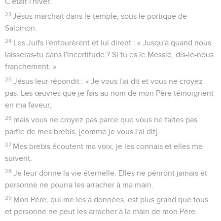
C'était l'hiver.
23
Jésus marchait dans le temple, sous le portique de
Salomon.
24
Les Juifs l'entourèrent et lui dirent : « Jusqu'à quand nous
laisseras-tu dans l'incertitude ? Si tu es le Messie, dis-le-nous
franchement. »
25
Jésus leur répondit : « Je vous l'ai dit et vous ne croyez
pas. Les œuvres que je fais au nom de mon Père témoignent
en ma faveur,
26
mais vous ne croyez pas parce que vous ne faites pas
partie de mes brebis, [comme je vous l'ai dit].
27
Mes brebis écoutent ma voix, je les connais et elles me
suivent.
28
Je leur donne la vie éternelle. Elles ne périront jamais et
personne ne pourra les arracher à ma main.
29
Mon Père, qui me les a données, est plus grand que tous
et personne ne peut les arracher à la main de mon Père.