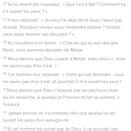
26
Ils lui dirent [de nouveau] : « Que t'a-t-il fait ? Comment t'a-
t-il ouvert les yeux ? »
27
Il leur répondit : « Je vous l'ai déjà dit et vous n'avez pas
écouté. Pourquoi voulez-vous l'entendre encore ? Voulez-
vous aussi devenir ses disciples ? »
28
Ils l'insultèrent et dirent : « C'est toi qui es son disciple.
Nous, nous sommes disciples de Moïse.
29
Nous savons que Dieu a parlé à Moïse, mais celui-ci, nous
ne savons pas d'où il est. »
30
Cet homme leur répondit : « Voilà qui est étonnant : vous
ne savez pas d'où il est, et pourtant il m'a ouvert les yeux !
31
Nous savons que Dieu n'exauce pas les pécheurs mais
qu’en revanche, si quelqu'un l'honore et fait sa volonté, il
l'exauce.
32
Jamais encore on n'a entendu dire que quelqu'un ait
ouvert les yeux d'un aveugle-né.
33
Si cet homme ne venait pas de Dieu, il ne pourrait rien