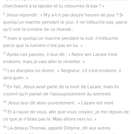
cherchaient à te lapider et tu retournes là-bas ? »
9
Jésus répondit : « N'y a-t-il pas douze heures de jour ? Si
quelqu'un marche pendant le jour, il ne trébuche pas, parce
qu'il voit la lumière de ce monde ;
10
mais si quelqu'un marche pendant la nuit, il trébuche,
parce que la lumière n'est pas en lui. »
11
Après ces paroles, il leur dit : « Notre ami Lazare s'est
endormi, mais je vais aller le réveiller. »
12
Les disciples lui dirent : « Seigneur, s'il s'est endormi, il
sera guéri. »
13
En fait, Jésus avait parlé de la mort de Lazare, mais ils
crurent qu'il parlait de l'assoupissement du sommeil.
14
Jésus leur dit alors ouvertement : « Lazare est mort.
15
Et à cause de vous, afin que vous croyiez, je me réjouis de
ce que je n'étais pas là. Mais allons vers lui. »
16
Là-dessus Thomas, appelé Didyme, dit aux autres