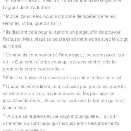
et dirent à Jésus : « Maître, cette femme a été surprise en
flagrant délit d'adultère.
5
Moïse, dans la loi, nous a ordonné de lapider de telles
femmes. Et toi, que dis-tu ? »
6
Ils disaient cela pour lui tendre un piège, afin de pouvoir
l'accuser. Mais Jésus se baissa et se mit à écrire avec le doigt
sur le sol.
7
Comme ils continuaient à l'interroger, il se redressa et leur
dit : « Que celui d'entre vous qui est sans péché jette le
premier la pierre contre elle. »
8
Puis il se baissa de nouveau et se remit à écrire sur le sol.
9
Quand ils entendirent cela, accusés par leur conscience ils
se retirèrent un à un, à commencer par les plus âgés et
jusqu'aux derniers ; Jésus resta seul avec la femme qui était
là au milieu.
10
Alors il se redressa et, ne voyant plus qu'elle, il lui dit :
« Femme, où sont ceux qui t'accusaient ? Personne ne t'a
donc condamnée ? »