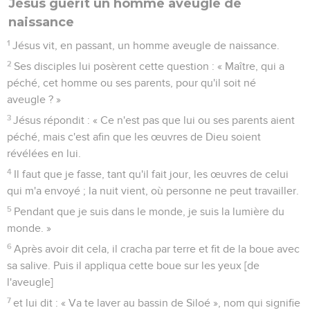
Jésus guérit un homme aveugle de
naissance
1
Jésus vit, en passant, un homme aveugle de naissance.
2
Ses disciples lui posèrent cette question : « Maître, qui a
péché, cet homme ou ses parents, pour qu'il soit né
aveugle ? »
3
Jésus répondit : « Ce n'est pas que lui ou ses parents aient
péché, mais c'est afin que les œuvres de Dieu soient
révélées en lui.
4
Il faut que je fasse, tant qu'il fait jour, les œuvres de celui
qui m'a envoyé ; la nuit vient, où personne ne peut travailler.
5
Pendant que je suis dans le monde, je suis la lumière du
monde. »
6
Après avoir dit cela, il cracha par terre et fit de la boue avec
sa salive. Puis il appliqua cette boue sur les yeux [de
l'aveugle]
7
et lui dit : « Va te laver au bassin de Siloé », nom qui signifie