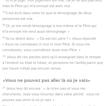
Et si je juge, mon jugement est vrai, car je ne suis pas seul,
mais le Père qui m'a envoyé est avec moi.
17
Il est écrit dans votre loi que le témoignage de deux
personnes est vrai.
18
Or, je me rends témoignage à moi-même et le Père qui
m'a envoyé me rend aussi témoignage. »
19
Ils lui dirent donc : « Où est ton père ? » Jésus répondit :
« Vous ne connaissez ni moi ni mon Père. Si vous me
connaissiez, vous connaîtriez aussi mon Père. »
20
Jésus dit ces paroles alors qu'il enseignait dans le temple
à l'endroit où était le trésor, et personne ne l'arrêta parce que
son heure n'était pas encore venue.
«Vous ne pouvez pas aller là où je vais»
21
Jésus leur dit encore : « Je m'en vais et vous me
chercherez, mais vous mourrez dans votre péché ; vous ne
pouvez pas venir là où je vais. »
22