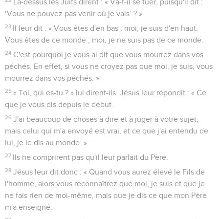
Là-dessus les Juifs dirent : « Va-t-il se tuer, puisqu'il dit :
‘Vous ne pouvez pas venir où je vais’ ? »
23
Il leur dit : « Vous êtes d'en bas ; moi, je suis d'en haut.
Vous êtes de ce monde ; moi, je ne suis pas de ce monde.
24
C'est pourquoi je vous ai dit que vous mourrez dans vos
péchés. En effet, si vous ne croyez pas que moi, je suis, vous
mourrez dans vos péchés. »
25
« Toi, qui es-tu ? » lui dirent-ils. Jésus leur répondit : « Ce
que je vous dis depuis le début.
26
J'ai beaucoup de choses à dire et à juger à votre sujet,
mais celui qui m'a envoyé est vrai, et ce que j'ai entendu de
lui, je le dis au monde. »
27
Ils ne comprirent pas qu'il leur parlait du Père.
28
Jésus leur dit donc : « Quand vous aurez élevé le Fils de
l'homme, alors vous reconnaîtrez que moi, je suis et que je
ne fais rien de moi-même, mais que je dis ce que mon Père
m'a enseigné.