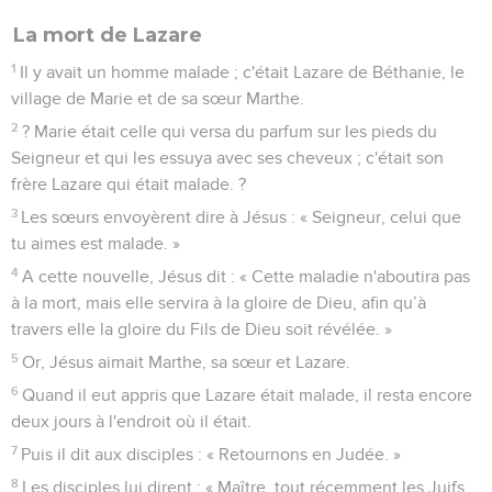
La mort de Lazare
1
Il y avait un homme malade ; c'était Lazare de Béthanie, le
village de Marie et de sa sœur Marthe.
2
? Marie était celle qui versa du parfum sur les pieds du
Seigneur et qui les essuya avec ses cheveux ; c'était son
frère Lazare qui était malade. ?
3
Les sœurs envoyèrent dire à Jésus : « Seigneur, celui que
tu aimes est malade. »
4
A cette nouvelle, Jésus dit : « Cette maladie n'aboutira pas
à la mort, mais elle servira à la gloire de Dieu, afin qu’à
travers elle la gloire du Fils de Dieu soit révélée. »
5
Or, Jésus aimait Marthe, sa sœur et Lazare.
6
Quand il eut appris que Lazare était malade, il resta encore
deux jours à l'endroit où il était.
7
Puis il dit aux disciples : « Retournons en Judée. »
8
Les disciples lui dirent : « Maître, tout récemment les Juifs