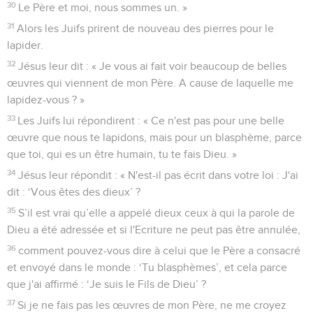
30
Le Père et moi, nous sommes un. »
31
Alors les Juifs prirent de nouveau des pierres pour le
lapider.
32
Jésus leur dit : « Je vous ai fait voir beaucoup de belles
œuvres qui viennent de mon Père. A cause de laquelle me
lapidez-vous ? »
33
Les Juifs lui répondirent : « Ce n'est pas pour une belle
œuvre que nous te lapidons, mais pour un blasphème, parce
que toi, qui es un être humain, tu te fais Dieu. »
34
Jésus leur répondit : « N'est-il pas écrit dans votre loi : J'ai
dit : ‘Vous êtes des dieux’ ?
35
S’il est vrai qu’elle a appelé dieux ceux à qui la parole de
Dieu a été adressée et si l'Ecriture ne peut pas être annulée,
36
comment pouvez-vous dire à celui que le Père a consacré
et envoyé dans le monde : ‘Tu blasphèmes’, et cela parce
que j'ai affirmé : ‘Je suis le Fils de Dieu’ ?
37
Si je ne fais pas les œuvres de mon Père, ne me croyez