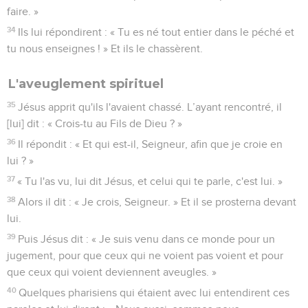
faire. »
34
Ils lui répondirent : « Tu es né tout entier dans le péché et
tu nous enseignes ! » Et ils le chassèrent.
L'aveuglement spirituel
35
Jésus apprit qu'ils l'avaient chassé. L’ayant rencontré, il
[lui] dit : « Crois-tu au Fils de Dieu ? »
36
Il répondit : « Et qui est-il, Seigneur, afin que je croie en
lui ? »
37
« Tu l'as vu, lui dit Jésus, et celui qui te parle, c'est lui. »
38
Alors il dit : « Je crois, Seigneur. » Et il se prosterna devant
lui.
39
Puis Jésus dit : « Je suis venu dans ce monde pour un
jugement, pour que ceux qui ne voient pas voient et pour
que ceux qui voient deviennent aveugles. »
40
Quelques pharisiens qui étaient avec lui entendirent ces