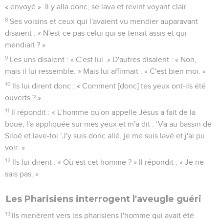
« envoyé ». Il y alla donc, se lava et revint voyant clair.
8
Ses voisins et ceux qui l'avaient vu mendier auparavant
disaient : « N'est-ce pas celui qui se tenait assis et qui
mendiait ? »
9
Les uns disaient : « C'est lui. » D'autres disaient : « Non,
mais il lui ressemble. » Mais lui affirmait : « C'est bien moi. »
10
Ils lui dirent donc : « Comment [donc] tes yeux ont-ils été
ouverts ? »
11
Il répondit : « L'homme qu'on appelle Jésus a fait de la
boue, l'a appliquée sur mes yeux et m'a dit : ‘Va au bassin de
Siloé et lave-toi.’J'y suis donc allé, je me suis lavé et j'ai pu
voir. »
12
Ils lui dirent : « Où est cet homme ? » Il répondit : « Je ne
sais pas. »
Les Pharisiens interrogent l'aveugle guéri
13
Ils menèrent vers les pharisiens l'homme qui avait été