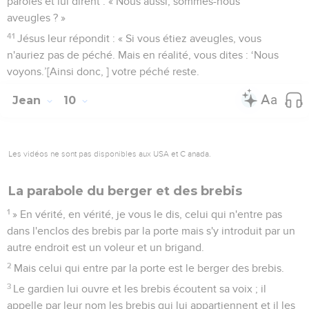
paroles et lui dirent : « Nous aussi, sommes-nous
aveugles ? »
41
Jésus leur répondit : « Si vous étiez aveugles, vous
n'auriez pas de péché. Mais en réalité, vous dites : ‘Nous
voyons.’[Ainsi donc, ] votre péché reste.
Jean
10
Les vidéos ne sont pas disponibles aux USA et C anada.
La parabole du berger et des brebis
1
» En vérité, en vérité, je vous le dis, celui qui n'entre pas
dans l'enclos des brebis par la porte mais s'y introduit par un
autre endroit est un voleur et un brigand.
2
Mais celui qui entre par la porte est le berger des brebis.
3
Le gardien lui ouvre et les brebis écoutent sa voix ; il
appelle par leur nom les brebis qui lui appartiennent et il les