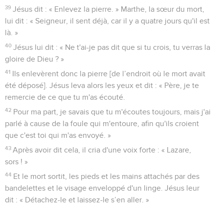
39
Jésus dit : « Enlevez la pierre. » Marthe, la sœur du mort,
lui dit : « Seigneur, il sent déjà, car il y a quatre jours qu'il est
là. »
40
Jésus lui dit : « Ne t'ai-je pas dit que si tu crois, tu verras la
gloire de Dieu ? »
41
Ils enlevèrent donc la pierre [de l’endroit où le mort avait
été déposé]. Jésus leva alors les yeux et dit : « Père, je te
remercie de ce que tu m'as écouté.
42
Pour ma part, je savais que tu m'écoutes toujours, mais j'ai
parlé à cause de la foule qui m'entoure, afin qu'ils croient
que c'est toi qui m'as envoyé. »
43
Après avoir dit cela, il cria d'une voix forte : « Lazare,
sors ! »
44
Et le mort sortit, les pieds et les mains attachés par des
bandelettes et le visage enveloppé d'un linge. Jésus leur
dit : « Détachez-le et laissez-le s’en aller. »