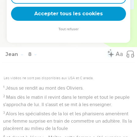
Jésus et la femme adultère
Accepter tous les cookies
52
Ils lui répondirent : « Es-tu, toi aussi, de la Galilée ?
Cherche bien et tu verras que de la Galilée il ne sort pas de
Tout refuser
prophète. »
53
[Puis chacun rentra chez soi.
Jean
8
Les vidéos ne sont pas disponibles aux USA et C anada.
1
Jésus se rendit au mont des Oliviers.
2
Mais dès le matin il revint dans le temple et tout le peuple
s'approcha de lui. Il s'assit et se mit à les enseigner.
3
Alors les spécialistes de la loi et les pharisiens amenèrent
une femme surprise en train de commettre un adultère. Ils la
placèrent au milieu de la foule
4