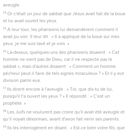
aveugle.
14
Or c'était un jour de sabbat que Jésus avait fait de la boue
et lui avait ouvert les yeux.
15
A leur tour, les pharisiens lui demandèrent comment il
avait pu voir. Il leur dit : « Il a appliqué de la boue sur mes
yeux, je me suis lavé et je vois. »
16
Là-dessus, quelques-uns des pharisiens disaient : « Cet
homme ne vient pas de Dieu, car il ne respecte pas le
sabbat », mais d'autres disaient : « Comment un homme
pécheur peut-il faire de tels signes miraculeux ? » Et il y eut
division parmi eux.
17
Ils dirent encore à l'aveugle : « Toi, que dis-tu de lui,
puisqu'il t'a ouvert les yeux ? » Il répondit : « C'est un
prophète. »
18
Les Juifs ne voulurent pas croire qu'il avait été aveugle et
qu’il voyait désormais, avant d'avoir fait venir ses parents.
19
Ils les interrogèrent en disant : « Est-ce bien votre fils, que