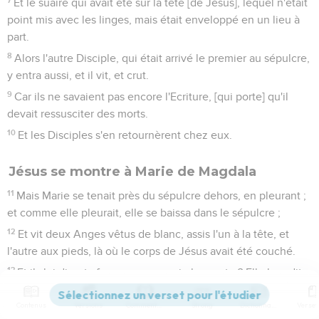
Et le suaire qui avait été sur la tête [de Jésus], lequel n'était
point mis avec les linges, mais était enveloppé en un lieu à
part.
8
Alors l'autre Disciple, qui était arrivé le premier au sépulcre,
y entra aussi, et il vit, et crut.
9
Car ils ne savaient pas encore l'Ecriture, [qui porte] qu'il
devait ressusciter des morts.
10
Et les Disciples s'en retournèrent chez eux.
Jésus se montre à Marie de Magdala
11
Mais Marie se tenait près du sépulcre dehors, en pleurant ;
et comme elle pleurait, elle se baissa dans le sépulcre ;
12
Et vit deux Anges vêtus de blanc, assis l'un à la tête, et
l'autre aux pieds, là où le corps de Jésus avait été couché.
13
Et ils lui dirent : femme, pourquoi pleures-tu ? Elle leur dit :
parce qu'on a enlevé mon Seigneur ; et je ne sais point où
Contenus
Versions
Commentaires
Strong
Dictionnaire
on l'a mis.