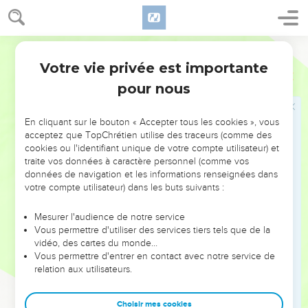
nous ferons notre demeure chez lui.
24
Celui qui ne m'aime point, ne garde point mes paroles. Et
la parole que vous entendez n'est point ma parole, mais c'est
Martin
celle du Père qui m'a envoyé.
Votre vie privée est importante
Jean
14
25
Je vous ai dit ces choses demeurant avec vous.
pour nous
26
Mais le Consolateur, qui est le Saint-Esprit, que le Père
enverra en mon Nom, vous enseignera toutes choses, et il
En cliquant sur le bouton « Accepter tous les cookies », vous
vous rappellera le souvenir de toutes les choses que je vous
acceptez que TopChrétien utilise des traceurs (comme des
cookies ou l'identifiant unique de votre compte utilisateur) et
ai dites.
traite vos données à caractère personnel (comme vos
27
Je vous laisse la paix, je vous donne ma paix ; je ne vous
données de navigation et les informations renseignées dans
la donne point comme le monde la donne ; que votre coeur
votre compte utilisateur) dans les buts suivants :
ne soit point agité ni craintif.
Mesurer l'audience de notre service
28
Vous avez entendu que je vous ai dit : je m'en vais, et je
Vous permettre d'utiliser des services tiers tels que de la
reviens à vous ; si vous m'aimiez, vous seriez certes joyeux
vidéo, des cartes du monde…
Vous permettre d'entrer en contact avec notre service de
de ce que j'ai dit : je m'en vais au Père : car le Père est plus
relation aux utilisateurs.
grand que moi.
29
Et maintenant je vous l'ai dit avant que cela soit arrivé, afin
Choisir mes cookies