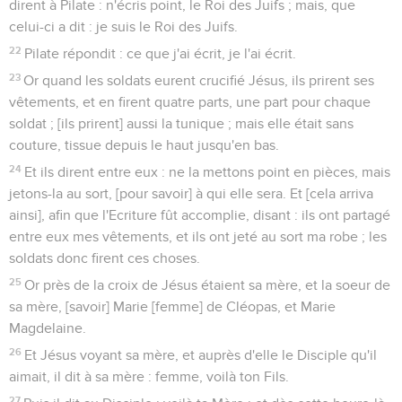
dirent à Pilate : n'écris point, le Roi des Juifs ; mais, que
celui-ci a dit : je suis le Roi des Juifs.
22
Pilate répondit : ce que j'ai écrit, je l'ai écrit.
23
Or quand les soldats eurent crucifié Jésus, ils prirent ses
vêtements, et en firent quatre parts, une part pour chaque
soldat ; [ils prirent] aussi la tunique ; mais elle était sans
couture, tissue depuis le haut jusqu'en bas.
24
Et ils dirent entre eux : ne la mettons point en pièces, mais
jetons-la au sort, [pour savoir] à qui elle sera. Et [cela arriva
ainsi], afin que l'Ecriture fût accomplie, disant : ils ont partagé
entre eux mes vêtements, et ils ont jeté au sort ma robe ; les
soldats donc firent ces choses.
25
Or près de la croix de Jésus étaient sa mère, et la soeur de
sa mère, [savoir] Marie [femme] de Cléopas, et Marie
Magdelaine.
26
Et Jésus voyant sa mère, et auprès d'elle le Disciple qu'il
aimait, il dit à sa mère : femme, voilà ton Fils.
27