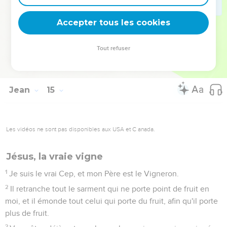
que quand il sera arrivé, vous croyiez.
30
Je ne parlerai plus guère avec vous ; car le Prince de ce
Accepter tous les cookies
monde vient ; mais il n'a aucun empire sur moi.
31
Mais afin que le monde connaisse que j'aime le Père, et
Tout refuser
que je fais ce que le Père m'a commandé. Levez-vous,
partons d'ici.
Jean
15
Les vidéos ne sont pas disponibles aux USA et C anada.
Jésus, la vraie vigne
1
Je suis le vrai Cep, et mon Père est le Vigneron.
2
Il retranche tout le sarment qui ne porte point de fruit en
moi, et il émonde tout celui qui porte du fruit, afin qu'il porte
plus de fruit.
3