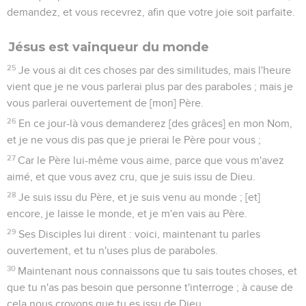
demandez, et vous recevrez, afin que votre joie soit parfaite.
Jésus est vainqueur du monde
25
Je vous ai dit ces choses par des similitudes, mais l'heure
vient que je ne vous parlerai plus par des paraboles ; mais je
vous parlerai ouvertement de [mon] Père.
26
En ce jour-là vous demanderez [des grâces] en mon Nom,
et je ne vous dis pas que je prierai le Père pour vous ;
27
Car le Père lui-même vous aime, parce que vous m'avez
aimé, et que vous avez cru, que je suis issu de Dieu.
28
Je suis issu du Père, et je suis venu au monde ; [et]
encore, je laisse le monde, et je m'en vais au Père.
29
Ses Disciples lui dirent : voici, maintenant tu parles
ouvertement, et tu n'uses plus de paraboles.
30
Maintenant nous connaissons que tu sais toutes choses, et
que tu n'as pas besoin que personne t'interroge ; à cause de
cela nous croyons que tu es issu de Dieu.