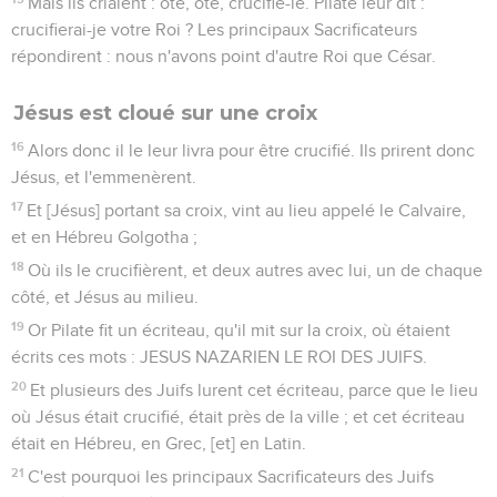
Mais ils criaient : ôte, ôte, crucifie-le. Pilate leur dit :
crucifierai-je votre Roi ? Les principaux Sacrificateurs
répondirent : nous n'avons point d'autre Roi que César.
Jésus est cloué sur une croix
16
Alors donc il le leur livra pour être crucifié. Ils prirent donc
Jésus, et l'emmenèrent.
17
Et [Jésus] portant sa croix, vint au lieu appelé le Calvaire,
et en Hébreu Golgotha ;
18
Où ils le crucifièrent, et deux autres avec lui, un de chaque
côté, et Jésus au milieu.
19
Or Pilate fit un écriteau, qu'il mit sur la croix, où étaient
écrits ces mots : JESUS NAZARIEN LE ROI DES JUIFS.
20
Et plusieurs des Juifs lurent cet écriteau, parce que le lieu
où Jésus était crucifié, était près de la ville ; et cet écriteau
était en Hébreu, en Grec, [et] en Latin.
21
C'est pourquoi les principaux Sacrificateurs des Juifs