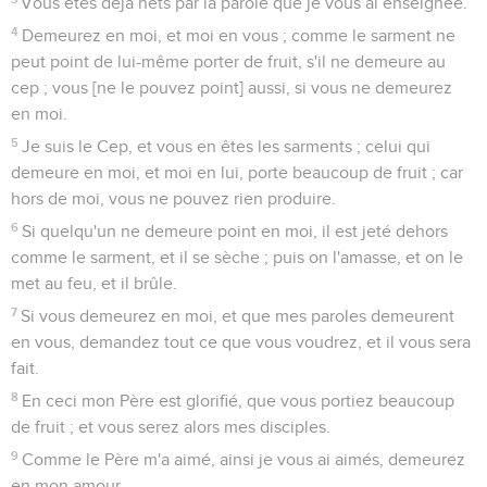
Vous êtes déjà nets par la parole que je vous ai enseignée.
4
Demeurez en moi, et moi en vous ; comme le sarment ne
peut point de lui-même porter de fruit, s'il ne demeure au
cep ; vous [ne le pouvez point] aussi, si vous ne demeurez
en moi.
5
Je suis le Cep, et vous en êtes les sarments ; celui qui
demeure en moi, et moi en lui, porte beaucoup de fruit ; car
hors de moi, vous ne pouvez rien produire.
6
Si quelqu'un ne demeure point en moi, il est jeté dehors
comme le sarment, et il se sèche ; puis on l'amasse, et on le
met au feu, et il brûle.
7
Si vous demeurez en moi, et que mes paroles demeurent
en vous, demandez tout ce que vous voudrez, et il vous sera
fait.
8
En ceci mon Père est glorifié, que vous portiez beaucoup
de fruit ; et vous serez alors mes disciples.
9
Comme le Père m'a aimé, ainsi je vous ai aimés, demeurez
en mon amour.