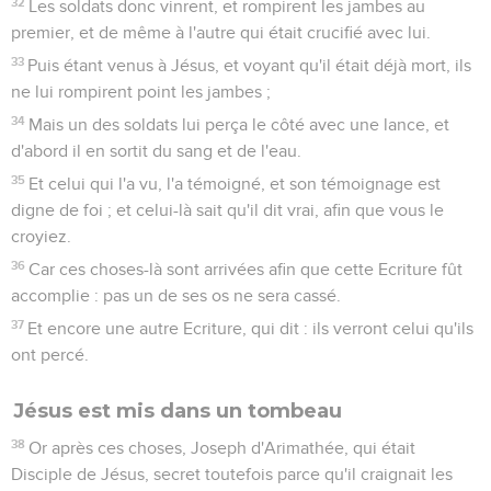
32
Les soldats donc vinrent, et rompirent les jambes au
premier, et de même à l'autre qui était crucifié avec lui.
33
Puis étant venus à Jésus, et voyant qu'il était déjà mort, ils
ne lui rompirent point les jambes ;
34
Mais un des soldats lui perça le côté avec une lance, et
d'abord il en sortit du sang et de l'eau.
35
Et celui qui l'a vu, l'a témoigné, et son témoignage est
digne de foi ; et celui-là sait qu'il dit vrai, afin que vous le
croyiez.
36
Car ces choses-là sont arrivées afin que cette Ecriture fût
accomplie : pas un de ses os ne sera cassé.
37
Et encore une autre Ecriture, qui dit : ils verront celui qu'ils
ont percé.
Jésus est mis dans un tombeau
38
Or après ces choses, Joseph d'Arimathée, qui était
Disciple de Jésus, secret toutefois parce qu'il craignait les