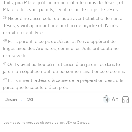
Juifs, pria Pilate qu'il lui permît d'ôter le corps de Jésus ; et
Pilate le lui ayant permis, il vint, et prit le corps de Jésus.
39
Nicodème aussi, celui qui auparavant était allé de nuit à
Jésus, y vint apportant une mixtion de myrrhe et d'aloès
d'environ cent livres.
40
Et ils prirent le corps de Jésus, et l'enveloppèrent de
linges avec des Aromates, comme les Juifs ont coutume
d'ensevelir.
41
Or il y avait au lieu où il fut crucifié un jardin, et dans le
jardin un sépulcre neuf, où personne n'avait encore été mis.
42
Et ils mirent là Jésus, à cause de la préparation des Juifs,
parce que le sépulcre était près.
Jean
20
Les vidéos ne sont pas disponibles aux USA et C anada.