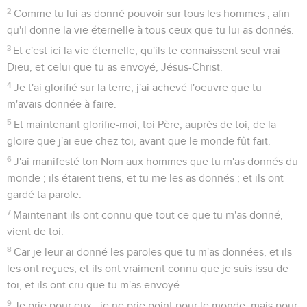
2
Comme tu lui as donné pouvoir sur tous les hommes ; afin
qu'il donne la vie éternelle à tous ceux que tu lui as donnés.
3
Et c'est ici la vie éternelle, qu'ils te connaissent seul vrai
Dieu, et celui que tu as envoyé, Jésus-Christ.
4
Je t'ai glorifié sur la terre, j'ai achevé l'oeuvre que tu
m'avais donnée à faire.
5
Et maintenant glorifie-moi, toi Père, auprès de toi, de la
gloire que j'ai eue chez toi, avant que le monde fût fait.
6
J'ai manifesté ton Nom aux hommes que tu m'as donnés du
monde ; ils étaient tiens, et tu me les as donnés ; et ils ont
gardé ta parole.
7
Maintenant ils ont connu que tout ce que tu m'as donné,
vient de toi.
8
Car je leur ai donné les paroles que tu m'as données, et ils
les ont reçues, et ils ont vraiment connu que je suis issu de
toi, et ils ont cru que tu m'as envoyé.
9
Je prie pour eux ; je ne prie point pour le monde, mais pour