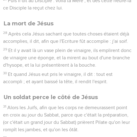
Puis il dit au Disciple : voilà ta Mère ; et dès cette heure-là
ce Disciple la reçut chez lui.
La mort de Jésus
28
Après cela Jésus sachant que toutes choses étaient déjà
accomplies, il dit, afin que l'Ecriture fût accomplie : j'ai soif.
29
Et il y avait là un vase plein de vinaigre, ils emplirent donc
de vinaigre une éponge, et la mirent au bout d'une branche
d'hysope, et la lui présentèrent à la bouche.
30
Et quand Jésus eut pris le vinaigre, il dit : tout est
accompli ; et ayant baissé la tête, il rendit l'esprit.
Un soldat perce le côté de Jésus
31
Alors les Juifs, afin que les corps ne demeurassent point
en croix au jour du Sabbat, parce que c'était la préparation,
(or c'était un grand jour du Sabbat) prièrent Pilate qu'on leur
rompît les jambes, et qu'on les ôtât.