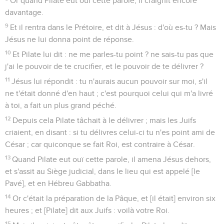
Or quand Pilate eut ouï cette parole, il craignit encore
davantage.
9
Et il rentra dans le Prétoire, et dit à Jésus : d'où es-tu ? Mais
Jésus ne lui donna point de réponse.
10
Et Pilate lui dit : ne me parles-tu point ? ne sais-tu pas que
j'ai le pouvoir de te crucifier, et le pouvoir de te délivrer ?
11
Jésus lui répondit : tu n'aurais aucun pouvoir sur moi, s'il
ne t'était donné d'en haut ; c'est pourquoi celui qui m'a livré
à toi, a fait un plus grand péché.
12
Depuis cela Pilate tâchait à le délivrer ; mais les Juifs
criaient, en disant : si tu délivres celui-ci tu n'es point ami de
César ; car quiconque se fait Roi, est contraire à César.
13
Quand Pilate eut ouï cette parole, il amena Jésus dehors,
et s'assit au Siège judicial, dans le lieu qui est appelé [le
Pavé], et en Hébreu Gabbatha.
14
Or c'était la préparation de la Pâque, et [il était] environ six
heures ; et [Pilate] dit aux Juifs : voilà votre Roi.
15