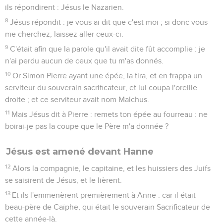
ils répondirent : Jésus le Nazarien.
8
Jésus répondit : je vous ai dit que c'est moi ; si donc vous
me cherchez, laissez aller ceux-ci.
9
C'était afin que la parole qu'il avait dite fût accomplie : je
n'ai perdu aucun de ceux que tu m'as donnés.
10
Or Simon Pierre ayant une épée, la tira, et en frappa un
serviteur du souverain sacrificateur, et lui coupa l'oreille
droite ; et ce serviteur avait nom Malchus.
11
Mais Jésus dit à Pierre : remets ton épée au fourreau : ne
boirai-je pas la coupe que le Père m'a donnée ?
Jésus est amené devant Hanne
12
Alors la compagnie, le capitaine, et les huissiers des Juifs
se saisirent de Jésus, et le lièrent.
13
Et ils l'emmenèrent premièrement à Anne : car il était
beau-père de Caïphe, qui était le souverain Sacrificateur de
cette année-là.