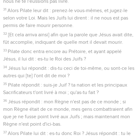
nous ne te l'eussions pas livré.
31
Alors Pilate leur dit : prenez-le vous-mêmes, et jugez-le
selon votre Loi. Mais les Juifs lui dirent : il ne nous est pas
permis de faire mourir personne.
32
[Et cela arriva ainsi] afin que la parole que Jésus avait dite,
fût accomplie, indiquant de quelle mort il devait mourir.
33
Pilate donc entra encore au Prétoire, et ayant appelé
Jésus, il lui dit : es-tu le Roi des Juifs ?
34
Jésus lui répondit : dis-tu ceci de toi-même, ou sont-ce les
autres qui [te] l'ont dit de moi ?
35
Pilate répondit : suis-je Juif ? ta nation et les principaux
Sacrificateurs t'ont livré à moi ; qu'as-tu fait ?
36
Jésus répondit : mon Règne n'est pas de ce monde ; si
mon Règne était de ce monde, mes gens combattraient afin
que je ne fusse point livré aux Juifs ; mais maintenant mon
Règne n'est point d'ici-bas.
37
Alors Pilate lui dit : es-tu donc Roi ? Jésus répondit : tu le