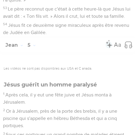
53
Le père reconnut que c'était à cette heure-là que Jésus lui
avait dit : « Ton fils vit. » Alors il crut, lui et toute sa famille.
54
Jésus fit ce deuxième signe miraculeux après être revenu
de Judée en Galilée.
Jean
5
Les vidéos ne sont pas disponibles aux USA et C anada.
Jésus guérit un homme paralysé
1
Après cela, il y eut une fête juive et Jésus monta à
Jérusalem.
2
Or à Jérusalem, près de la porte des brebis, il y a une
piscine qui s'appelle en hébreu Béthesda et qui a cinq
portiques.
3
Sous ces portiques un grand nombre de malades étaient