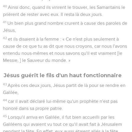
40
Ainsi donc, quand ils vinrent le trouver, les Samaritains le
prièrent de rester avec eux. Il resta là deux jours.
41
Un bien plus grand nombre crurent à cause des paroles de
Jésus,
42
et ils disaient à la femme : « Ce n'est plus seulement à
cause de ce que tu as dit que nous croyons, car nous l'avons
entendu nous-mêmes et nous savons qu'il est vraiment [le
Messie, ] le Sauveur du monde. »
Jésus guérit le fils d'un haut fonctionnaire
43
Après ces deux jours, Jésus partit de là pour se rendre en
Galilée,
44
car il avait déclaré lui-même qu'un prophète n'est pas
honoré dans sa propre patrie.
45
Lorsqu'il arriva en Galilée, il fut bien accueilli par les
Galiléens qui avaient vu tout ce qu'il avait fait à Jérusalem
pendant la fête. En effet, eux aussi étaient allés à la fête.