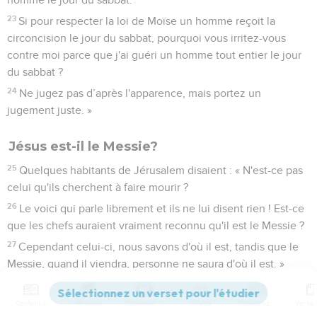
23
Si pour respecter la loi de Moïse un homme reçoit la
circoncision le jour du sabbat, pourquoi vous irritez-vous
contre moi parce que j'ai guéri un homme tout entier le jour
du sabbat ?
24
Ne jugez pas d’après l'apparence, mais portez un
jugement juste. »
Jésus est-il le Messie?
25
Quelques habitants de Jérusalem disaient : « N'est-ce pas
celui qu'ils cherchent à faire mourir ?
26
Le voici qui parle librement et ils ne lui disent rien ! Est-ce
que les chefs auraient vraiment reconnu qu'il est le Messie ?
27
Cependant celui-ci, nous savons d'où il est, tandis que le
Messie, quand il viendra, personne ne saura d'où il est. »
28
Jésus enseignait dans le temple. Il s'écria alors : « Vous
me connaissez et vous savez d'où je suis ! Pourtant je ne suis
Contenus
Versions
Commentaires
Strong
Dictionnaire