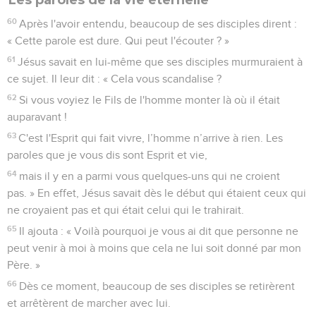
60
Après l'avoir entendu, beaucoup de ses disciples dirent :
« Cette parole est dure. Qui peut l'écouter ? »
61
Jésus savait en lui-même que ses disciples murmuraient à
ce sujet. Il leur dit : « Cela vous scandalise ?
62
Si vous voyiez le Fils de l'homme monter là où il était
auparavant !
63
C'est l'Esprit qui fait vivre, l’homme n’arrive à rien. Les
paroles que je vous dis sont Esprit et vie,
64
mais il y en a parmi vous quelques-uns qui ne croient
pas. » En effet, Jésus savait dès le début qui étaient ceux qui
ne croyaient pas et qui était celui qui le trahirait.
65
Il ajouta : « Voilà pourquoi je vous ai dit que personne ne
peut venir à moi à moins que cela ne lui soit donné par mon
Père. »
66
Dès ce moment, beaucoup de ses disciples se retirèrent
et arrêtèrent de marcher avec lui.