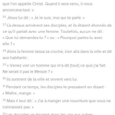
que l'on appelle Christ. Quand il sera venu, il nous
annoncera tout. »
26
Jésus lui dit : « Je le suis, moi qui te parle. »
27
Là-dessus arrivèrent ses disciples, et ils étaient étonnés de
ce qu'il parlait avec une femme. Toutefois, aucun ne dit :
« Que lui demandes-tu ? » ou : « Pourquoi parles-tu avec
elle ? »
28
Alors la femme laissa sa cruche, s'en alla dans la ville et dit
aux habitants :
29
« Venez voir un homme qui m'a dit [tout] ce que j'ai fait.
Ne serait-il pas le Messie ? »
30
Ils sortirent de la ville et vinrent vers lui.
31
Pendant ce temps, les disciples le pressaient en disant :
« Maître, mange. »
32
Mais il leur dit : « J'ai à manger une nourriture que vous ne
connaissez pas. »
33
Les disciples se disaient donc les uns aux autres :