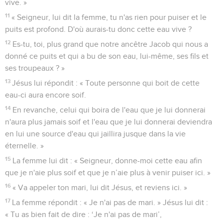
vive. »
11
« Seigneur, lui dit la femme, tu n'as rien pour puiser et le
puits est profond. D'où aurais-tu donc cette eau vive ?
12
Es-tu, toi, plus grand que notre ancêtre Jacob qui nous a
donné ce puits et qui a bu de son eau, lui-même, ses fils et
ses troupeaux ? »
13
Jésus lui répondit : « Toute personne qui boit de cette
eau-ci aura encore soif.
14
En revanche, celui qui boira de l'eau que je lui donnerai
n'aura plus jamais soif et l'eau que je lui donnerai deviendra
en lui une source d'eau qui jaillira jusque dans la vie
éternelle. »
15
La femme lui dit : « Seigneur, donne-moi cette eau afin
que je n'aie plus soif et que je n’aie plus à venir puiser ici. »
16
« Va appeler ton mari, lui dit Jésus, et reviens ici. »
17
La femme répondit : « Je n'ai pas de mari. » Jésus lui dit :
« Tu as bien fait de dire : ‘Je n'ai pas de mari’,