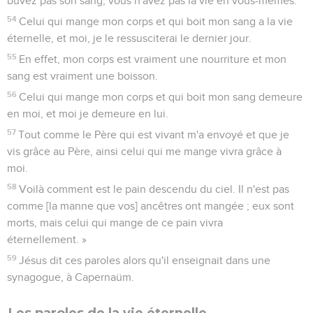
buvez pas son sang, vous n'avez pas la vie en vous-mêmes.
54
Celui qui mange mon corps et qui boit mon sang a la vie
éternelle, et moi, je le ressusciterai le dernier jour.
55
En effet, mon corps est vraiment une nourriture et mon
sang est vraiment une boisson.
56
Celui qui mange mon corps et qui boit mon sang demeure
en moi, et moi je demeure en lui.
57
Tout comme le Père qui est vivant m'a envoyé et que je
vis grâce au Père, ainsi celui qui me mange vivra grâce à
moi.
58
Voilà comment est le pain descendu du ciel. Il n'est pas
comme [la manne que vos] ancêtres ont mangée ; eux sont
morts, mais celui qui mange de ce pain vivra
éternellement. »
59
Jésus dit ces paroles alors qu'il enseignait dans une
synagogue, à Capernaüm.
Les paroles de la vie éternelle