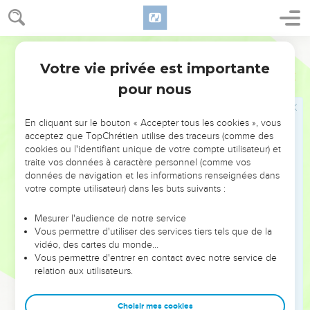
28
Vous-mêmes m'êtes témoins que j'ai dit : ‘Moi, je ne suis
pas le Messie, mais j'ai été envoyé devant lui.’
Segond 21
29
Celui qui a la mariée, c'est le marié, mais l'ami du marié,
Votre vie privée est importante
Jean
3
qui se tient là et qui l'entend, éprouve une grande joie à
pour nous
cause de la voix du marié. Ainsi donc, cette joie qui est la
mienne est parfaite.
En cliquant sur le bouton « Accepter tous les cookies », vous
30
Il faut qu'il grandisse et que moi, je diminue.
acceptez que TopChrétien utilise des traceurs (comme des
cookies ou l'identifiant unique de votre compte utilisateur) et
Celui qui vient du ciel
traite vos données à caractère personnel (comme vos
données de navigation et les informations renseignées dans
31
Celui qui vient d'en haut est au-dessus de tous ; celui qui
votre compte utilisateur) dans les buts suivants :
est de la terre est de la terre et il parle des réalités terrestres.
Celui qui vient du ciel est au-dessus de tous,
Mesurer l'audience de notre service
Vous permettre d'utiliser des services tiers tels que de la
32
il rend témoignage de ce qu'il a vu et entendu, et
vidéo, des cartes du monde…
personne n’accepte son témoignage.
Vous permettre d'entrer en contact avec notre service de
relation aux utilisateurs.
33
Celui qui a accepté son témoignage a certifié que Dieu est
vrai.
Choisir mes cookies
34