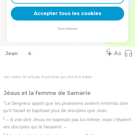
En effet, celui que Dieu a envoyé dit les paroles de Dieu,
parce que Dieu lui donne l'Esprit sans mesure.
Accepter tous les cookies
35
Le Père aime le Fils et a tout remis entre ses mains.
36
Celui qui croit au Fils a la vie éternelle ; celui qui ne croit
Tout refuser
pas au Fils ne verra pas la vie, mais la colère de Dieu reste au
contraire sur lui. »
Jean
4
Les vidéos ne sont pas disponibles aux USA et C anada.
Jésus et la femme de Samarie
1
Le Seigneur apprit que les pharisiens avaient entendu dire
qu'il faisait et baptisait plus de disciples que Jean.
2
– A vrai dire Jésus ne baptisait pas lui-même, mais c'étaient
ses disciples qui le faisaient. –
3