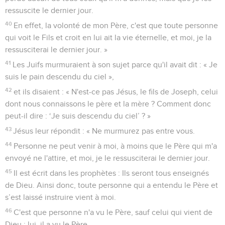
ressuscite le dernier jour.
40
En effet, la volonté de mon Père, c'est que toute personne
qui voit le Fils et croit en lui ait la vie éternelle, et moi, je la
ressusciterai le dernier jour. »
41
Les Juifs murmuraient à son sujet parce qu'il avait dit : « Je
suis le pain descendu du ciel »,
42
et ils disaient : « N'est-ce pas Jésus, le fils de Joseph, celui
dont nous connaissons le père et la mère ? Comment donc
peut-il dire : ‘Je suis descendu du ciel’ ? »
43
Jésus leur répondit : « Ne murmurez pas entre vous.
44
Personne ne peut venir à moi, à moins que le Père qui m'a
envoyé ne l'attire, et moi, je le ressusciterai le dernier jour.
45
Il est écrit dans les prophètes : Ils seront tous enseignés
de Dieu. Ainsi donc, toute personne qui a entendu le Père et
s’est laissé instruire vient à moi.
46
C'est que personne n'a vu le Père, sauf celui qui vient de
Dieu ; lui, il a vu le Père.