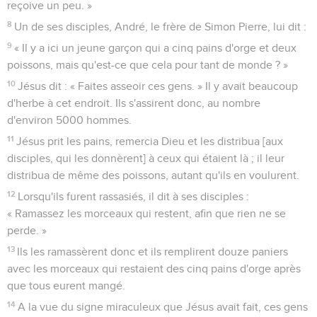
reçoive un peu. »
8
Un de ses disciples, André, le frère de Simon Pierre, lui dit :
9
« Il y a ici un jeune garçon qui a cinq pains d'orge et deux
poissons, mais qu'est-ce que cela pour tant de monde ? »
10
Jésus dit : « Faites asseoir ces gens. » Il y avait beaucoup
d'herbe à cet endroit. Ils s'assirent donc, au nombre
d'environ 5000 hommes.
11
Jésus prit les pains, remercia Dieu et les distribua [aux
disciples, qui les donnèrent] à ceux qui étaient là ; il leur
distribua de même des poissons, autant qu'ils en voulurent.
12
Lorsqu'ils furent rassasiés, il dit à ses disciples :
« Ramassez les morceaux qui restent, afin que rien ne se
perde. »
13
Ils les ramassèrent donc et ils remplirent douze paniers
avec les morceaux qui restaient des cinq pains d'orge après
que tous eurent mangé.
14
A la vue du signe miraculeux que Jésus avait fait, ces gens