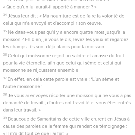
« Quelqu'un lui aurait-il apporté à manger ? »
34
Jésus leur dit : « Ma nourriture est de faire la volonté de
celui qui m'a envoyé et d'accomplir son œuvre.
35
Ne dites-vous pas qu'il y a encore quatre mois jusqu'à la
moisson ? Eh bien, je vous le dis, levez les yeux et regardez
les champs : ils sont déjà blancs pour la moisson.
36
Celui qui moissonne reçoit un salaire et amasse du fruit
pour la vie éternelle, afin que celui qui sème et celui qui
moissonne se réjouissent ensemble.
37
En effet, en cela cette parole est vraie : ‘L'un sème et
l'autre moissonne.’
38
Je vous ai envoyés récolter une moisson qui ne vous a pas
demandé de travail ; d'autres ont travaillé et vous êtes entrés
dans leur travail. »
39
Beaucoup de Samaritains de cette ville crurent en Jésus à
cause des paroles de la femme qui rendait ce témoignage :
« Il m'a dit tout ce que j'ai fait. »