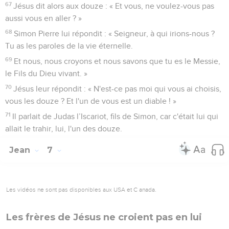
67
Jésus dit alors aux douze : « Et vous, ne voulez-vous pas
aussi vous en aller ? »
68
Simon Pierre lui répondit : « Seigneur, à qui irions-nous ?
Tu as les paroles de la vie éternelle.
69
Et nous, nous croyons et nous savons que tu es le Messie,
le Fils du Dieu vivant. »
70
Jésus leur répondit : « N'est-ce pas moi qui vous ai choisis,
vous les douze ? Et l'un de vous est un diable ! »
71
Il parlait de Judas l’Iscariot, fils de Simon, car c'était lui qui
allait le trahir, lui, l'un des douze.
Jean
7
Les vidéos ne sont pas disponibles aux USA et C anada.
Les frères de Jésus ne croient pas en lui