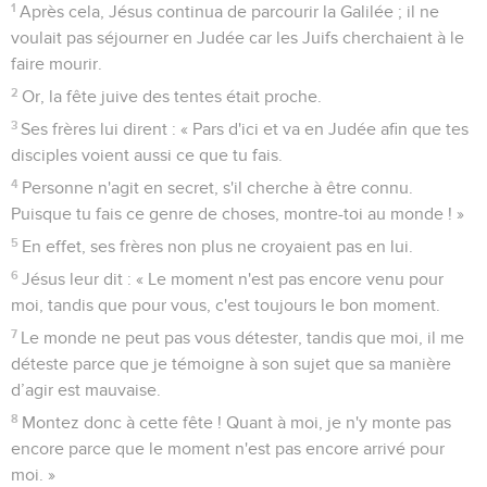
1
Après cela, Jésus continua de parcourir la Galilée ; il ne
voulait pas séjourner en Judée car les Juifs cherchaient à le
faire mourir.
2
Or, la fête juive des tentes était proche.
3
Ses frères lui dirent : « Pars d'ici et va en Judée afin que tes
disciples voient aussi ce que tu fais.
4
Personne n'agit en secret, s'il cherche à être connu.
Puisque tu fais ce genre de choses, montre-toi au monde ! »
5
En effet, ses frères non plus ne croyaient pas en lui.
6
Jésus leur dit : « Le moment n'est pas encore venu pour
moi, tandis que pour vous, c'est toujours le bon moment.
7
Le monde ne peut pas vous détester, tandis que moi, il me
déteste parce que je témoigne à son sujet que sa manière
d’agir est mauvaise.
8
Montez donc à cette fête ! Quant à moi, je n'y monte pas
encore parce que le moment n'est pas encore arrivé pour
moi. »