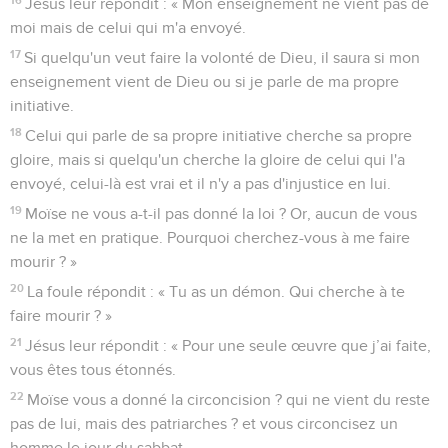
Jésus leur répondit : « Mon enseignement ne vient pas de
moi mais de celui qui m'a envoyé.
17
Si quelqu'un veut faire la volonté de Dieu, il saura si mon
enseignement vient de Dieu ou si je parle de ma propre
initiative.
18
Celui qui parle de sa propre initiative cherche sa propre
gloire, mais si quelqu'un cherche la gloire de celui qui l'a
envoyé, celui-là est vrai et il n'y a pas d'injustice en lui.
19
Moïse ne vous a-t-il pas donné la loi ? Or, aucun de vous
ne la met en pratique. Pourquoi cherchez-vous à me faire
mourir ? »
20
La foule répondit : « Tu as un démon. Qui cherche à te
faire mourir ? »
21
Jésus leur répondit : « Pour une seule œuvre que j’ai faite,
vous êtes tous étonnés.
22
Moïse vous a donné la circoncision ? qui ne vient du reste
pas de lui, mais des patriarches ? et vous circoncisez un
homme le jour du sabbat.