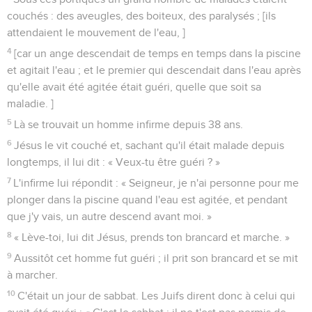
couchés : des aveugles, des boiteux, des paralysés ; [ils
attendaient le mouvement de l'eau, ]
4
[car un ange descendait de temps en temps dans la piscine
et agitait l'eau ; et le premier qui descendait dans l'eau après
qu'elle avait été agitée était guéri, quelle que soit sa
maladie. ]
5
Là se trouvait un homme infirme depuis 38 ans.
6
Jésus le vit couché et, sachant qu'il était malade depuis
longtemps, il lui dit : « Veux-tu être guéri ? »
7
L'infirme lui répondit : « Seigneur, je n'ai personne pour me
plonger dans la piscine quand l'eau est agitée, et pendant
que j'y vais, un autre descend avant moi. »
8
« Lève-toi, lui dit Jésus, prends ton brancard et marche. »
9
Aussitôt cet homme fut guéri ; il prit son brancard et se mit
à marcher.
10
C'était un jour de sabbat. Les Juifs dirent donc à celui qui