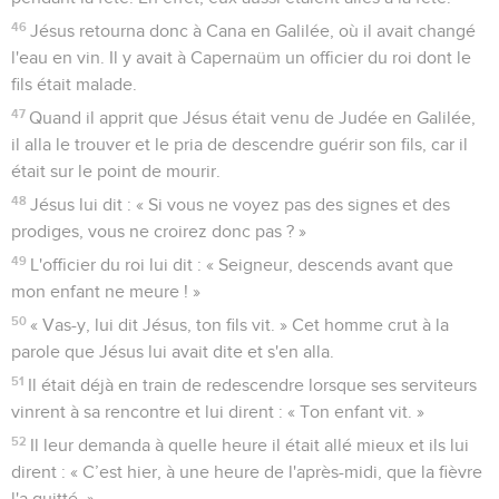
46
Jésus retourna donc à Cana en Galilée, où il avait changé
l'eau en vin. Il y avait à Capernaüm un officier du roi dont le
fils était malade.
47
Quand il apprit que Jésus était venu de Judée en Galilée,
il alla le trouver et le pria de descendre guérir son fils, car il
était sur le point de mourir.
48
Jésus lui dit : « Si vous ne voyez pas des signes et des
prodiges, vous ne croirez donc pas ? »
49
L'officier du roi lui dit : « Seigneur, descends avant que
mon enfant ne meure ! »
50
« Vas-y, lui dit Jésus, ton fils vit. » Cet homme crut à la
parole que Jésus lui avait dite et s'en alla.
51
Il était déjà en train de redescendre lorsque ses serviteurs
vinrent à sa rencontre et lui dirent : « Ton enfant vit. »
52
Il leur demanda à quelle heure il était allé mieux et ils lui
dirent : « C’est hier, à une heure de l'après-midi, que la fièvre
l'a quitté. »