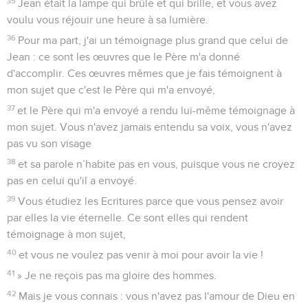
35
Jean était la lampe qui brûle et qui brille, et vous avez
voulu vous réjouir une heure à sa lumière.
36
Pour ma part, j'ai un témoignage plus grand que celui de
Jean : ce sont les œuvres que le Père m'a donné
d'accomplir. Ces œuvres mêmes que je fais témoignent à
mon sujet que c'est le Père qui m'a envoyé,
37
et le Père qui m'a envoyé a rendu lui-même témoignage à
mon sujet. Vous n'avez jamais entendu sa voix, vous n'avez
pas vu son visage
38
et sa parole n’habite pas en vous, puisque vous ne croyez
pas en celui qu'il a envoyé.
39
Vous étudiez les Ecritures parce que vous pensez avoir
par elles la vie éternelle. Ce sont elles qui rendent
témoignage à mon sujet,
40
et vous ne voulez pas venir à moi pour avoir la vie !
41
» Je ne reçois pas ma gloire des hommes.
42
Mais je vous connais : vous n'avez pas l'amour de Dieu en