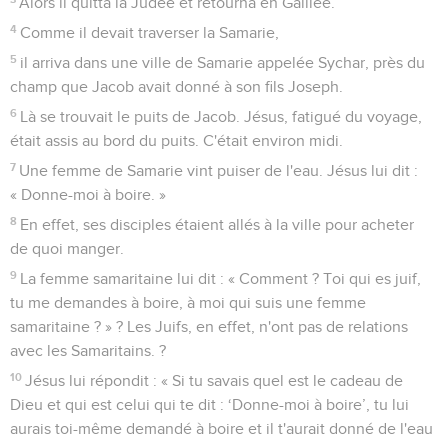
Alors il quitta la Judée et retourna en Galilée.
4
Comme il devait traverser la Samarie,
5
il arriva dans une ville de Samarie appelée Sychar, près du
champ que Jacob avait donné à son fils Joseph.
6
Là se trouvait le puits de Jacob. Jésus, fatigué du voyage,
était assis au bord du puits. C'était environ midi.
7
Une femme de Samarie vint puiser de l'eau. Jésus lui dit :
« Donne-moi à boire. »
8
En effet, ses disciples étaient allés à la ville pour acheter
de quoi manger.
9
La femme samaritaine lui dit : « Comment ? Toi qui es juif,
tu me demandes à boire, à moi qui suis une femme
samaritaine ? » ? Les Juifs, en effet, n'ont pas de relations
avec les Samaritains. ?
10
Jésus lui répondit : « Si tu savais quel est le cadeau de
Dieu et qui est celui qui te dit : ‘Donne-moi à boire’, tu lui
aurais toi-même demandé à boire et il t'aurait donné de l'eau