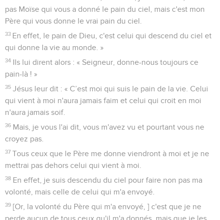
pas Moïse qui vous a donné le pain du ciel, mais c'est mon
Père qui vous donne le vrai pain du ciel.
33
En effet, le pain de Dieu, c'est celui qui descend du ciel et
qui donne la vie au monde. »
34
Ils lui dirent alors : « Seigneur, donne-nous toujours ce
pain-là ! »
35
Jésus leur dit : « C’est moi qui suis le pain de la vie. Celui
qui vient à moi n'aura jamais faim et celui qui croit en moi
n'aura jamais soif.
36
Mais, je vous l'ai dit, vous m'avez vu et pourtant vous ne
croyez pas.
37
Tous ceux que le Père me donne viendront à moi et je ne
mettrai pas dehors celui qui vient à moi.
38
En effet, je suis descendu du ciel pour faire non pas ma
volonté, mais celle de celui qui m'a envoyé.
39
[Or, la volonté du Père qui m'a envoyé, ] c'est que je ne
perde aucun de tous ceux qu'il m'a donnés, mais que je les