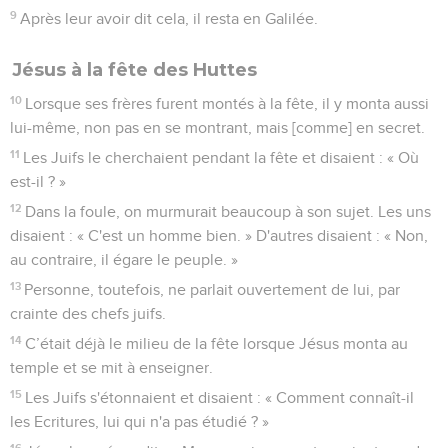
9
Après leur avoir dit cela, il resta en Galilée.
Jésus à la fête des Huttes
10
Lorsque ses frères furent montés à la fête, il y monta aussi
lui-même, non pas en se montrant, mais [comme] en secret.
11
Les Juifs le cherchaient pendant la fête et disaient : « Où
est-il ? »
12
Dans la foule, on murmurait beaucoup à son sujet. Les uns
disaient : « C'est un homme bien. » D'autres disaient : « Non,
au contraire, il égare le peuple. »
13
Personne, toutefois, ne parlait ouvertement de lui, par
crainte des chefs juifs.
14
C’était déjà le milieu de la fête lorsque Jésus monta au
temple et se mit à enseigner.
15
Les Juifs s'étonnaient et disaient : « Comment connaît-il
les Ecritures, lui qui n'a pas étudié ? »
16