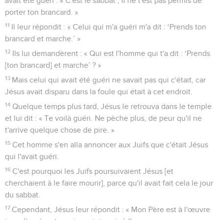
avait été guéri : « C'est le sabbat ; il ne t'est pas permis de
porter ton brancard. »
11
Il leur répondit : « Celui qui m'a guéri m'a dit : ‘Prends ton
brancard et marche.’ »
12
Ils lui demandèrent : « Qui est l'homme qui t'a dit : ‘Prends
[ton brancard] et marche’ ? »
13
Mais celui qui avait été guéri ne savait pas qui c'était, car
Jésus avait disparu dans la foule qui était à cet endroit.
14
Quelque temps plus tard, Jésus le retrouva dans le temple
et lui dit : « Te voilà guéri. Ne pèche plus, de peur qu'il ne
t'arrive quelque chose de pire. »
15
Cet homme s'en alla annoncer aux Juifs que c'était Jésus
qui l'avait guéri.
16
C'est pourquoi les Juifs poursuivaient Jésus [et
cherchaient à le faire mourir], parce qu'il avait fait cela le jour
du sabbat.
17
Cependant, Jésus leur répondit : « Mon Père est à l'œuvre