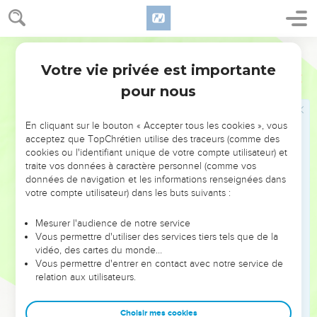
jour saint, comme je l'ai ordonné à vos ancêtres.’
23
» Ils n'ont pas écouté, ils n'ont pas tendu l'oreille. Ils se
sont montrés réfractaires au lieu de m’écouter et de tenir
Segond 21
compte de la correction.
Votre vie privée est importante
Jérémie
17
24
» Si vous m'écoutez vraiment, déclare l'Eternel, si vous
pour nous
n'introduisez pas de fardeau par les portes de cette ville le
jour du sabbat, si vous faites de ce jour un jour saint et
En cliquant sur le bouton « Accepter tous les cookies », vous
n’accomplissez aucun travail ce jour-là,
acceptez que TopChrétien utilise des traceurs (comme des
25
alors les rois et les princes qui siègent sur le trône de
cookies ou l'identifiant unique de votre compte utilisateur) et
traite vos données à caractère personnel (comme vos
David continueront à entrer par les portes de cette ville,
données de navigation et les informations renseignées dans
montés sur des chars et des chevaux, ainsi que leurs princes,
votre compte utilisateur) dans les buts suivants :
les Judéens et les habitants de Jérusalem, et cette ville
restera pour toujours habitée.
Mesurer l'audience de notre service
Vous permettre d'utiliser des services tiers tels que de la
26
Les habitants des villes de Juda et des environs de
vidéo, des cartes du monde…
Jérusalem, ceux du pays de Benjamin, de la plaine, de la
Vous permettre d'entrer en contact avec notre service de
montagne et du sud entreront pour offrir des holocaustes et
relation aux utilisateurs.
d’autres sacrifices, des offrandes végétales et de l'encens, et
pour offrir des sacrifices de reconnaissance dans la maison
Choisir mes cookies