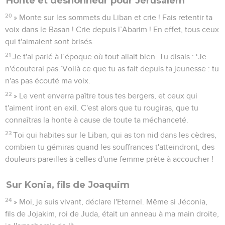
Honte et déshonneur pour Jérusalem
20
» Monte sur les sommets du Liban et crie ! Fais retentir ta
voix dans le Basan ! Crie depuis l’Abarim ! En effet, tous ceux
qui t'aimaient sont brisés.
21
Je t'ai parlé à l’époque où tout allait bien. Tu disais : ‘Je
n'écouterai pas.’Voilà ce que tu as fait depuis ta jeunesse : tu
n'as pas écouté ma voix.
22
» Le vent enverra paître tous tes bergers, et ceux qui
t'aiment iront en exil. C'est alors que tu rougiras, que tu
connaîtras la honte à cause de toute ta méchanceté.
23
Toi qui habites sur le Liban, qui as ton nid dans les cèdres,
combien tu gémiras quand les souffrances t'atteindront, des
douleurs pareilles à celles d'une femme prête à accoucher !
Sur Konia, fils de Joaquim
24
» Moi, je suis vivant, déclare l'Eternel. Même si Jéconia,
fils de Jojakim, roi de Juda, était un anneau à ma main droite,