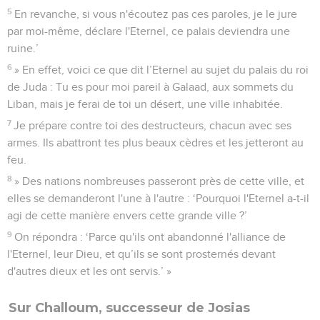
5
En revanche, si vous n'écoutez pas ces paroles, je le jure
par moi-même, déclare l'Eternel, ce palais deviendra une
ruine.’
6
» En effet, voici ce que dit l’Eternel au sujet du palais du roi
de Juda : Tu es pour moi pareil à Galaad, aux sommets du
Liban, mais je ferai de toi un désert, une ville inhabitée.
7
Je prépare contre toi des destructeurs, chacun avec ses
armes. Ils abattront tes plus beaux cèdres et les jetteront au
feu.
8
» Des nations nombreuses passeront près de cette ville, et
elles se demanderont l'une à l'autre : ‘Pourquoi l'Eternel a-t-il
agi de cette manière envers cette grande ville ?’
9
On répondra : ‘Parce qu'ils ont abandonné l'alliance de
l'Eternel, leur Dieu, et qu’ils se sont prosternés devant
d'autres dieux et les ont servis.’ »
Sur Challoum, successeur de Josias