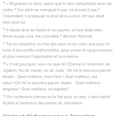
15
» Régnerais-tu donc parce que tu fais compétition avec du
cèdre ? Ton père ne mangeait-il pas, ne buvait-il pas ?
Cependant, il pratiquait le droit et la justice, et tout allait
bien pour lui.
16
Il faisait droit au faible et au pauvre, et tout allait bien.
N'est-ce pas cela, me connaître ? déclare l'Eternel.
17
Toi en revanche, tu n'as des yeux et un cœur que pour te
livrer à des profits malhonnêtes, pour verser le sang innocent
et pour exercer l'oppression et la violence.
18
» C'est pourquoi, voici ce que dit l’Eternel à l’intention de
Jojakim, fils de Josias, roi de Juda : On ne le pleurera pas en
disant : ‘Quel malheur, mon frère ! Quel malheur, ma
sœur !’On ne le pleurera pas en disant : ‘Quel malheur,
seigneur ! Quel malheur, sa majesté !’
19
On l’enterrera comme on le fait pour un âne, il sera traîné
et jeté à l’extérieur des portes de Jérusalem.