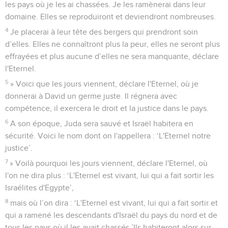
les pays où je les ai chassées. Je les ramènerai dans leur
domaine. Elles se reproduiront et deviendront nombreuses.
4
Je placerai à leur tête des bergers qui prendront soin
d’elles. Elles ne connaîtront plus la peur, elles ne seront plus
effrayées et plus aucune d’elles ne sera manquante, déclare
l'Eternel.
5
» Voici que les jours viennent, déclare l'Eternel, où je
donnerai à David un germe juste. Il régnera avec
compétence, il exercera le droit et la justice dans le pays.
6
A son époque, Juda sera sauvé et Israël habitera en
sécurité. Voici le nom dont on l'appellera : ‘L'Eternel notre
justice’.
7
» Voilà pourquoi les jours viennent, déclare l'Eternel, où
l'on ne dira plus : ‘L'Eternel est vivant, lui qui a fait sortir les
Israélites d'Egypte’,
8
mais où l’on dira : ‘L'Eternel est vivant, lui qui a fait sortir et
qui a ramené les descendants d'Israël du pays du nord et de
tous les pays où il les avait chassés.’Ils habiteront alors sur