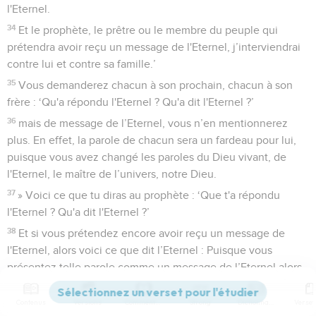
l'Eternel.
34
Et le prophète, le prêtre ou le membre du peuple qui
prétendra avoir reçu un message de l'Eternel, j’interviendrai
contre lui et contre sa famille.’
35
Vous demanderez chacun à son prochain, chacun à son
frère : ‘Qu'a répondu l'Eternel ? Qu'a dit l'Eternel ?’
36
mais de message de l’Eternel, vous n’en mentionnerez
plus. En effet, la parole de chacun sera un fardeau pour lui,
puisque vous avez changé les paroles du Dieu vivant, de
l'Eternel, le maître de l’univers, notre Dieu.
37
» Voici ce que tu diras au prophète : ‘Que t'a répondu
l'Eternel ? Qu'a dit l'Eternel ?’
38
Et si vous prétendez encore avoir reçu un message de
l'Eternel, alors voici ce que dit l’Eternel : Puisque vous
présentez telle parole comme un message de l’Eternel alors
que j’ai envoyé quelqu'un vous interdire de le faire,
Contenus
Versions
Commentaires
Strong
Dictionnaire
39
à cause de cela, je vous oublierai et je vous abandonnerai,