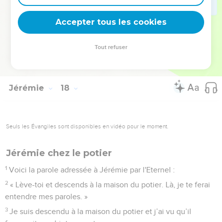
de l'Eternel.
27
» En revanche, si vous ne m’écoutez pas et ne faites pas
Accepter tous les cookies
du jour du sabbat un jour saint en ne portant aucun fardeau,
en n’en introduisant aucun par les portes de Jérusalem le
Tout refuser
jour du sabbat, alors je mettrai le feu aux portes de la ville. Il
dévorera les palais de Jérusalem et ne s'éteindra pas. »
Jérémie
18
Seuls les Évangiles sont disponibles en vidéo pour le moment.
Jérémie chez le potier
1
Voici la parole adressée à Jérémie par l'Eternel :
2
« Lève-toi et descends à la maison du potier. Là, je te ferai
entendre mes paroles. »
3
Je suis descendu à la maison du potier et j’ai vu qu’il