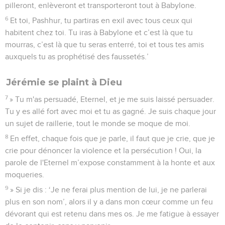
pilleront, enlèveront et transporteront tout à Babylone.
6
Et toi, Pashhur, tu partiras en exil avec tous ceux qui
habitent chez toi. Tu iras à Babylone et c’est là que tu
mourras, c’est là que tu seras enterré, toi et tous tes amis
auxquels tu as prophétisé des faussetés.’
Jérémie se plaint à Dieu
7
» Tu m'as persuadé, Eternel, et je me suis laissé persuader.
Tu y es allé fort avec moi et tu as gagné. Je suis chaque jour
un sujet de raillerie, tout le monde se moque de moi.
8
En effet, chaque fois que je parle, il faut que je crie, que je
crie pour dénoncer la violence et la persécution ! Oui, la
parole de l'Eternel m’expose constamment à la honte et aux
moqueries.
9
» Si je dis : ‘Je ne ferai plus mention de lui, je ne parlerai
plus en son nom’, alors il y a dans mon cœur comme un feu
dévorant qui est retenu dans mes os. Je me fatigue à essayer