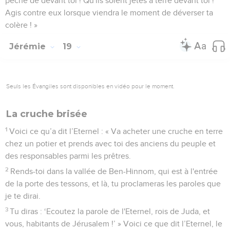
péché de devant toi ! Qu'ils soient jetés à terre devant toi !
Agis contre eux lorsque viendra le moment de déverser ta
colère ! »
Jérémie
19
Seuls les Évangiles sont disponibles en vidéo pour le moment.
La cruche brisée
1
Voici ce qu’a dit l’Eternel : « Va acheter une cruche en terre
chez un potier et prends avec toi des anciens du peuple et
des responsables parmi les prêtres.
2
Rends-toi dans la vallée de Ben-Hinnom, qui est à l'entrée
de la porte des tessons, et là, tu proclameras les paroles que
je te dirai.
3
Tu diras : ‘Ecoutez la parole de l'Eternel, rois de Juda, et
vous, habitants de Jérusalem !’ » Voici ce que dit l’Eternel, le