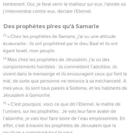
tomberont. Oui, je ferai venir le malheur sur eux, l'année où
j’interviendrai contre eux, déclare l'Eternel.
Des prophètes pires qu'à Samarie
13
» Chez les prophètes de Samarie, j'ai vu une attitude
écœurante : ils ont prophétisé par le dieu Baal et ils ont
égaré Israël, mon peuple.
14
Mais chez les prophètes de Jérusalem, j'ai vu des
comportements horribles : ils commettent l’adultère, ils
vivent dans le mensonge et ils encouragent ceux qui font le
mal, de sorte que personne ne renonce à sa méchanceté. A
mes yeux, ils sont tous pareils à Sodome, et les habitants de
Jérusalem à Gomorrhe.
15
» C'est pourquoi, voici ce que dit l’Eternel, le maître de
l’univers, sur les prophètes : Je vais leur faire avaler de
l’absinthe, je vais leur faire boire de l’eau empoisonnée. En
effet, c'est à travers les prophètes de Jérusalem que la
souillure a contaminé tout le pays.