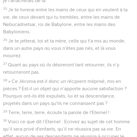
je l'arracherais de là.
25
Je te livrerai entre les mains de ceux qui en veulent à ta
vie, de ceux devant qui tu trembles, entre les mains de
Nebucadnetsar, roi de Babylone, entre les mains des
Babyloniens.
26
Je te jetterai, toi et ta mère, celle qui t'a mis au monde,
dans un autre pays où vous n'êtes pas nés, et là vous
mourrez.
27
Quant au pays où ils désireront tant retourner, ils n’y
retourneront pas.
28
» Ce Jéconia est-il donc un récipient méprisé, mis en
pièces ? Est-il un objet qui n’apporte aucune satisfaction ?
Pourquoi ont-ils été expulsés, lui et sa descendance,
projetés dans un pays qu'ils ne connaissent pas ?
29
Terre, terre, terre, écoute la parole de l'Eternel !
30
Voici ce que dit l’Eternel : Ecrivez au sujet de cet homme
qu’il sera privé d'enfants, qu’il ne réussira pas sa vie. En
effet, aucun de ses descendants ne réussira à occuper le