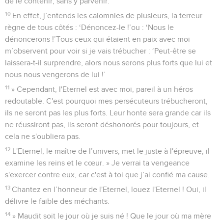
de le contenir, sans y parvenir.
10
En effet, j’entends les calomnies de plusieurs, la terreur
règne de tous côtés : ‘Dénoncez-le !’ou : ‘Nous le
dénoncerons !’Tous ceux qui étaient en paix avec moi
m’observent pour voir si je vais trébucher : ‘Peut-être se
laissera-t-il surprendre, alors nous serons plus forts que lui et
nous nous vengerons de lui !’
11
» Cependant, l'Eternel est avec moi, pareil à un héros
redoutable. C'est pourquoi mes persécuteurs trébucheront,
ils ne seront pas les plus forts. Leur honte sera grande car ils
ne réussiront pas, ils seront déshonorés pour toujours, et
cela ne s'oubliera pas.
12
L'Eternel, le maître de l’univers, met le juste à l'épreuve, il
examine les reins et le cœur. » Je verrai ta vengeance
s'exercer contre eux, car c'est à toi que j’ai confié ma cause.
13
Chantez en l’honneur de l'Eternel, louez l'Eternel ! Oui, il
délivre le faible des méchants.
14
» Maudit soit le jour où je suis né ! Que le jour où ma mère