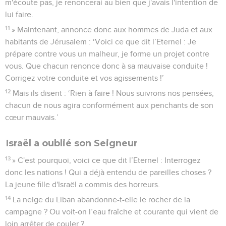
m'écoute pas, je renoncerai au bien que j'avais l'intention de
lui faire.
11
» Maintenant, annonce donc aux hommes de Juda et aux
habitants de Jérusalem : ‘Voici ce que dit l’Eternel : Je
prépare contre vous un malheur, je forme un projet contre
vous. Que chacun renonce donc à sa mauvaise conduite !
Corrigez votre conduite et vos agissements !’
12
Mais ils disent : ‘Rien à faire ! Nous suivrons nos pensées,
chacun de nous agira conformément aux penchants de son
cœur mauvais.’
Israël a oublié son Seigneur
13
» C'est pourquoi, voici ce que dit l’Eternel : Interrogez
donc les nations ! Qui a déjà entendu de pareilles choses ?
La jeune fille d'Israël a commis des horreurs.
14
La neige du Liban abandonne-t-elle le rocher de la
campagne ? Ou voit-on l’eau fraîche et courante qui vient de
loin arrêter de couler ?