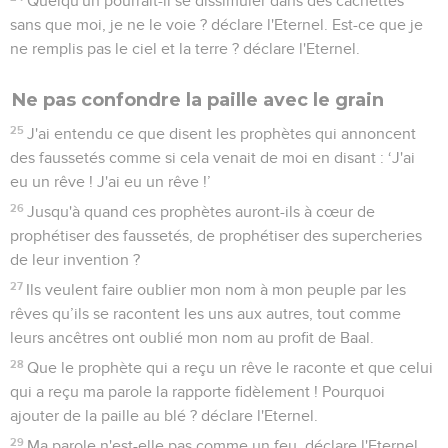
Quelqu'un pourrait-il se dissimuler dans des cachettes
sans que moi, je ne le voie ? déclare l'Eternel. Est-ce que je
ne remplis pas le ciel et la terre ? déclare l'Eternel.
Ne pas confondre la paille avec le grain
25
J'ai entendu ce que disent les prophètes qui annoncent
des faussetés comme si cela venait de moi en disant : ‘J'ai
eu un rêve ! J'ai eu un rêve !’
26
Jusqu'à quand ces prophètes auront-ils à cœur de
prophétiser des faussetés, de prophétiser des supercheries
de leur invention ?
27
Ils veulent faire oublier mon nom à mon peuple par les
rêves qu’ils se racontent les uns aux autres, tout comme
leurs ancêtres ont oublié mon nom au profit de Baal.
28
Que le prophète qui a reçu un rêve le raconte et que celui
qui a reçu ma parole la rapporte fidèlement ! Pourquoi
ajouter de la paille au blé ? déclare l'Eternel.
29
Ma parole n'est-elle pas comme un feu, déclare l'Eternel,