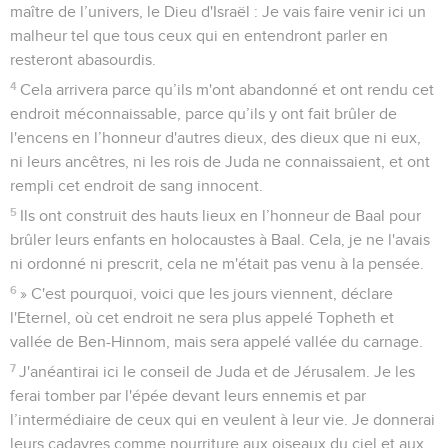
maître de l’univers, le Dieu d'Israël : Je vais faire venir ici un
malheur tel que tous ceux qui en entendront parler en
resteront abasourdis.
4
Cela arrivera parce qu’ils m'ont abandonné et ont rendu cet
endroit méconnaissable, parce qu’ils y ont fait brûler de
l'encens en l’honneur d'autres dieux, des dieux que ni eux,
ni leurs ancêtres, ni les rois de Juda ne connaissaient, et ont
rempli cet endroit de sang innocent.
5
Ils ont construit des hauts lieux en l’honneur de Baal pour
brûler leurs enfants en holocaustes à Baal. Cela, je ne l'avais
ni ordonné ni prescrit, cela ne m'était pas venu à la pensée.
6
» C'est pourquoi, voici que les jours viennent, déclare
l'Eternel, où cet endroit ne sera plus appelé Topheth et
vallée de Ben-Hinnom, mais sera appelé vallée du carnage.
7
J'anéantirai ici le conseil de Juda et de Jérusalem. Je les
ferai tomber par l'épée devant leurs ennemis et par
l’intermédiaire de ceux qui en veulent à leur vie. Je donnerai
leurs cadavres comme nourriture aux oiseaux du ciel et aux