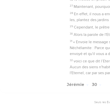
27
Maintenant, pourquoi
28
En effet, il nous a e
les, plantez des jardins 
29
Cependant, le prêtre
30
Alors la parole de l'E
31
« Envoie le message su
Néchélamite : Parce qu
envoyé et qu'il vous a
32
voici ce que dit l’Et
Aucun des siens n'habit
l'Eternel, car par ses pa
Jérémie
30
Seuls les É