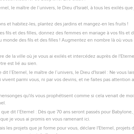
ernel, le maître de l’univers, le Dieu d'Israël, à tous les exilés q
s et habitez-les, plantez des jardins et mangez-en les fruits !
s fils et des filles, donnez des femmes en mariage à vos fils et de
u monde des fils et des filles ! Augmentez en nombre là où vous
e de la ville où je vous ai exilés et intercédez auprès de l'Eterne
re est lié au sien.
e dit l’Eternel, le maître de l’univers, le Dieu d'Israël : Ne vous l
 vivent parmi vous, ni par vos devins, et ne faites pas attention
 mensonges qu'ils vous prophétisent comme si cela venait de moi.
el.
 que dit l’Eternel : Dès que 70 ans seront passés pour Babylone, 
e que je vous ai promis en vous ramenant ici.
ais les projets que je forme pour vous, déclare l'Eternel, projets 