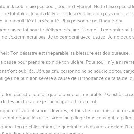
teur Jacob, n’aie pas peur, déclare l'Eternel. Ne te laisse pas effra
a terre lointaine, je vais délivrer ta descendance du pays où elle 
 la tranquillité et la sécurité. Plus personne ne l’inquiétera.
même avec toi pour te délivrer, déclare l'Eternel. J'exterminerai t
 je ne t'exterminerai pas. Je te corrigerai avec justice. Je ne peux 
rnel : Ton désastre est irréparable, ta blessure est douloureuse.
 cause pour prendre soin de ton ulcère. Pour toi, il n’y a ni rem
ent t’ont oubliée, Jérusalem, personne ne se soucie de toi, car j
 infligé une punition sévère à cause de l’importance de ta faute,
de ton désastre, du fait que ta peine est incurable ? C'est à caus
e tes péchés, que je t'ai infligé ce traitement.
qui te dévorent seront dévorés, et tous tes ennemis, oui tous, i
seront dépouillés et je livrerai au pillage tous ceux qui te pillent
uerai ton rétablissement, je guérirai tes blessures, déclare l'Etern
la Sion dont plus personne ne se soucie ».