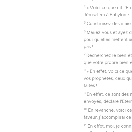
4
« Voici ce que dit l’Et
Jérusalem à Babylone :
5
Construisez des maison
6
Mariez-vous et ayez de
pour qu'elles mettent a
pas !
7
Recherchez le bien-êtr
que votre propre bien-êt
8
» En effet, voici ce qu
vos prophètes, ceux qui
faites !
9
En effet, ce sont des
envoyés, déclare l'Etern
10
En revanche, voici ce
faveur, j’accomplirai c
11
En effet, moi, je conn