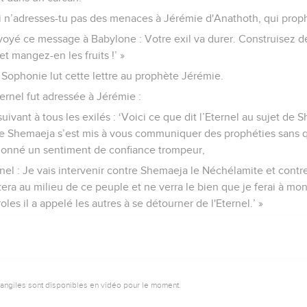
 n’adresses-tu pas des menaces à Jérémie d'Anathoth, qui proph
nvoyé ce message à Babylone : Votre exil va durer. Construisez d
et mangez-en les fruits !’ »
 Sophonie lut cette lettre au prophète Jérémie.
ternel fut adressée à Jérémie :
ivant à tous les exilés : ‘Voici ce que dit l’Eternel au sujet de 
e Shemaeja s’est mis à vous communiquer des prophéties sans qu
 donné un sentiment de confiance trompeur,
ernel : Je vais intervenir contre Shemaeja le Néchélamite et cont
era au milieu de ce peuple et ne verra le bien que je ferai à mo
roles il a appelé les autres à se détourner de l'Eternel.’ »
vangiles sont disponibles en vidéo pour le moment.