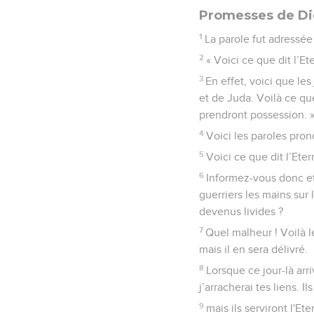
Promesses de Die
1
La parole fut adressée 
2
« Voici ce que dit l’Ete
3
En effet, voici que le
et de Juda. Voilà ce que 
prendront possession. 
4
Voici les paroles prono
5
Voici ce que dit l’Ete
6
Informez-vous donc et
guerriers les mains su
devenus livides ?
7
Quel malheur ! Voilà l
mais il en sera délivré.
8
Lorsque ce jour-là arriv
j’arracherai tes liens. I
9
mais ils serviront l'Ete