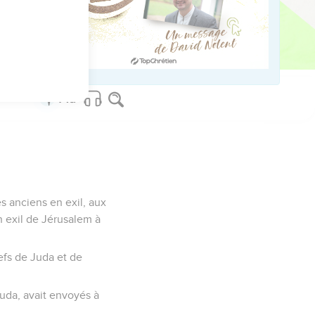
as cette année, car par
s anciens en exil, aux
 exil de Jérusalem à
efs de Juda et de
 Juda, avait envoyés à