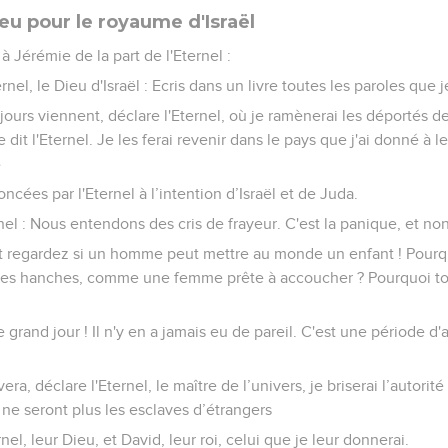
u pour le royaume d'Israël
à Jérémie de la part de l'Eternel :
rnel, le Dieu d'Israël : Ecris dans un livre toutes les paroles que je
s jours viennent, déclare l'Eternel, où je ramènerai les déportés d
dit l'Eternel. Je les ferai revenir dans le pays que j'ai donné à le
»
ncées par l'Eternel à l’intention d’Israël et de Juda.
rnel : Nous entendons des cris de frayeur. C'est la panique, et non
 regardez si un homme peut mettre au monde un enfant ! Pourquo
r les hanches, comme une femme prête à accoucher ? Pourquoi tou
e grand jour ! Il n'y en a jamais eu de pareil. C'est une période d
era, déclare l'Eternel, le maître de l’univers, je briserai l’autorité
ls ne seront plus les esclaves d’étrangers
rnel, leur Dieu, et David, leur roi, celui que je leur donnerai.