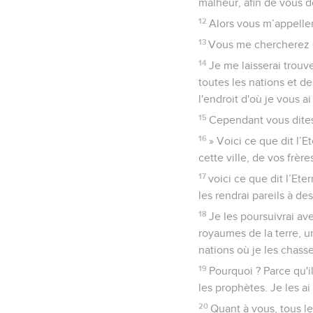
malheur, afin de vous d
12
Alors vous m’appeller
13
Vous me chercherez e
14
Je me laisserai trouv
toutes les nations et de
l'endroit d'où je vous ai 
15
Cependant vous dites
16
» Voici ce que dit l’E
cette ville, de vos frèr
17
voici ce que dit l’Ete
les rendrai pareils à d
18
Je les poursuivrai ave
royaumes de la terre, u
nations où je les chasse
19
Pourquoi ? Parce qu'i
les prophètes. Je les a
20
Quant à vous, tous le