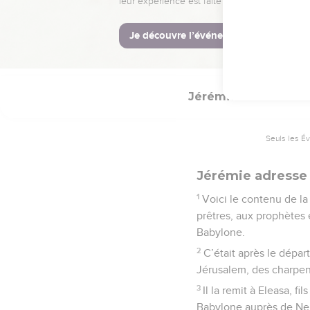
16
C'est pourquoi, voici 
tes paroles tu as appelé
17
Le prophète Hanania 
Jérémie
29
Seuls les É
Jérémie adresse 
1
Voici le contenu de la
prêtres, aux prophètes
Babylone.
2
C’était après le dépar
Jérusalem, des charpent
3
Il la remit à Eleasa, f
Babylone auprès de Nebu