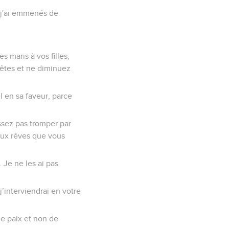
ue j'ai emmenés de
s maris à vos filles,
 êtes et ne diminuez
l en sa faveur, parce
aissez pas tromper par
 aux rêves que vous
 Je ne les ai pas
j’interviendrai en votre
de paix et non de