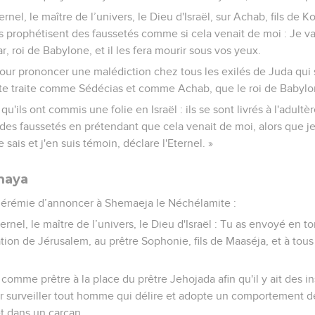
ernel, le maître de l’univers, le Dieu d'Israël, sur Achab, fils de K
s prophétisent des faussetés comme si cela venait de moi : Je vais
 roi de Babylone, et il les fera mourir sous vos yeux.
pour prononcer une malédiction chez tous les exilés de Juda qui
l te traite comme Sédécias et comme Achab, que le roi de Babylone 
 qu'ils ont commis une folie en Israël : ils se sont livrés à l'adul
t des faussetés en prétendant que cela venait de moi, alors que je
 sais et j'en suis témoin, déclare l'Eternel. »
maya
Jérémie d’annoncer à Shemaeja le Néchélamite :
Eternel, le maître de l’univers, le Dieu d'Israël : Tu as envoyé en
ation de Jérusalem, au prêtre Sophonie, fils de Maaséja, et à tous 
é comme prêtre à la place du prêtre Jehojada afin qu'il y ait des i
r surveiller tout homme qui délire et adopte un comportement de
et dans un carcan.