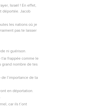
yer, Israël ! En effet,
est déportée. Jacob
outes les nations où je
vraiment pas te laisser
ède ni guérison.
e t'ai frappée comme le
 du grand nombre de tes
e de l’importance de ta
ront en déportation.
.
el, car ils t’ont