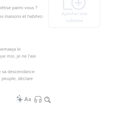
étise parmi vous ?
Ajouter une
Ajouter une
Ajouter une
Ajouter une
Ajouter une
es maisons et habitez-
colonne
colonne
colonne
colonne
colonne
Shemaeja le
e moi, je ne l'aie
re sa descendance.
n peuple, déclare