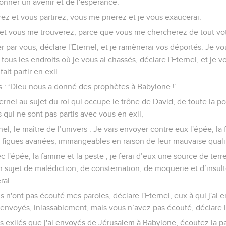
onner un avenir et de l'espérance.
ez et vous partirez, vous me prierez et je vous exaucerai.
t vous me trouverez, parce que vous me chercherez de tout vo
er par vous, déclare l'Eternel, et je ramènerai vos déportés. Je v
 tous les endroits où je vous ai chassés, déclare l'Eternel, et je vo
fait partir en exil.
 : ‘Dieu nous a donné des prophètes à Babylone !’
ternel au sujet du roi qui occupe le trône de David, de toute la p
es qui ne sont pas partis avec vous en exil,
rnel, le maître de l’univers : Je vais envoyer contre eux l'épée, la 
es figues avariées, immangeables en raison de leur mauvaise quali
c l'épée, la famine et la peste ; je ferai d’eux une source de terr
n sujet de malédiction, de consternation, de moquerie et d’insult
rai.
ls n'ont pas écouté mes paroles, déclare l'Eternel, eux à qui j'ai
i envoyés, inlassablement, mais vous n’avez pas écouté, déclare l
s exilés que j'ai envoyés de Jérusalem à Babylone, écoutez la par