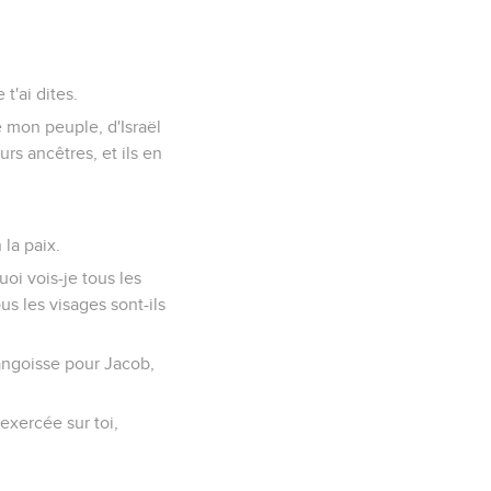
 t'ai dites.
e mon peuple, d'Israël
urs ancêtres, et ils en
 la paix.
i vois-je tous les
s les visages sont-ils
'angoisse pour Jacob,
 exercée sur toi,