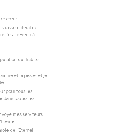
tre cœur.
ous rassemblerai de
us ferai revenir à
opulation qui habite
famine et la peste, et je
té.
eur pour tous les
e dans toutes les
 envoyé mes serviteurs
'Eternel.
ole de l'Eternel !