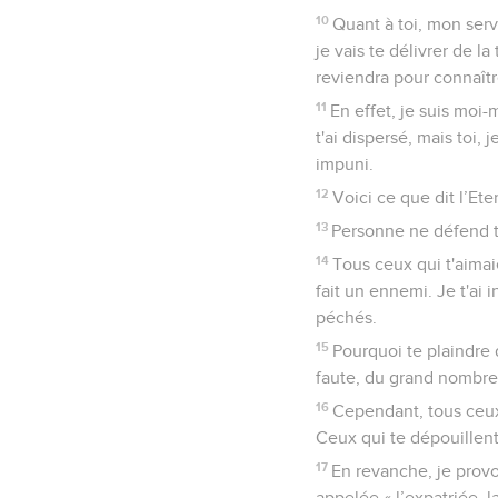
10
Quant à toi, mon servi
je vais te délivrer de l
reviendra pour connaître
11
En effet, je suis moi-
t'ai dispersé, mais toi,
impuni.
12
Voici ce que dit l’Ete
13
Personne ne défend ta
14
Tous ceux qui t'aimai
fait un ennemi. Je t'ai
péchés.
15
Pourquoi te plaindre 
faute, du grand nombre d
16
Cependant, tous ceux 
Ceux qui te dépouillent 
17
En revanche, je provoq
appelée « l’expatriée, 