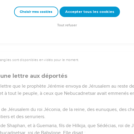
ce que dit l’Eternel : ‘Je vais te chasser de cette terre ; tu mourr
Accepter tous les cookies
Choisir mes cookies
 les autres à se détourner de l'Eternel.’ »
mourut le septième mois de cette année-là.
Tout refuser
vangiles sont disponibles en vidéo pour le moment.
une lettre aux déportés
 lettre que le prophète Jérémie envoya de Jérusalem au reste de
 et à tout le peuple, à ceux que Nebucadnetsar avait emmenés en
t de Jérusalem du roi Jéconia, de la reine, des eunuques, des ch
iers et des serruriers.
ils de Shaphan, et à Guemaria, fils de Hilkija, que Sédécias, roi de
cadnetsar, roi de Babylone. Elle disait :