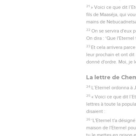
21
» Voici ce que dit l’Et
fils de Maaséja, qui vou
mains de Nebucadnetsar,
22
On se servira d'eux 
On dira : ‘Que l'Eterne
23
Et cela arrivera parce
leur prochain et ont di
donné d'ordre. Moi, je le
La lettre de Che
24
L’Eternel ordonna à 
25
« Voici ce que dit l’
lettres à toute la popul
disaient :
26
‘L'Eternel t'a désign
maison de l'Eternel pou
tu le mettes en prison 