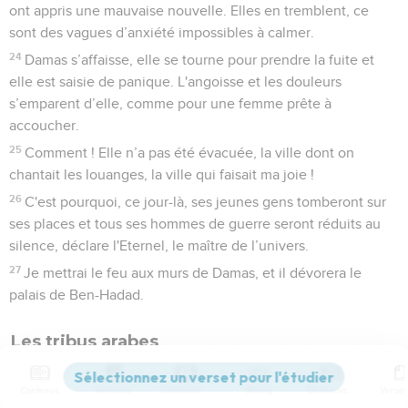
ont appris une mauvaise nouvelle. Elles en tremblent, ce
sont des vagues d’anxiété impossibles à calmer.
24
Damas s’affaisse, elle se tourne pour prendre la fuite et
elle est saisie de panique. L'angoisse et les douleurs
s’emparent d’elle, comme pour une femme prête à
accoucher.
25
Comment ! Elle n’a pas été évacuée, la ville dont on
chantait les louanges, la ville qui faisait ma joie !
26
C'est pourquoi, ce jour-là, ses jeunes gens tomberont sur
ses places et tous ses hommes de guerre seront réduits au
silence, déclare l'Eternel, le maître de l’univers.
27
Je mettrai le feu aux murs de Damas, et il dévorera le
palais de Ben-Hadad.
Les tribus arabes
28
Sur Kédar et les royaumes de Hatsor auxquels
Contenus
Versions
Commentaires
Strong
Dictionnaire
Nebucadnetsar, roi de Babylone, infligea une défaite. Voici