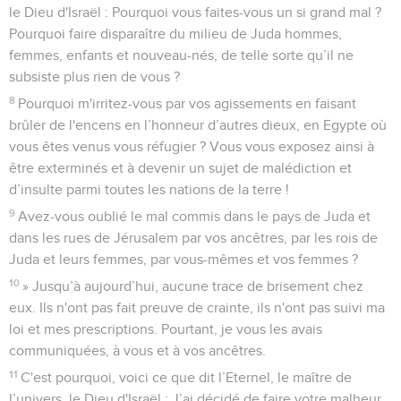
le Dieu d'Israël : Pourquoi vous faites-vous un si grand mal ?
Pourquoi faire disparaître du milieu de Juda hommes,
femmes, enfants et nouveau-nés, de telle sorte qu’il ne
subsiste plus rien de vous ?
8
Pourquoi m'irritez-vous par vos agissements en faisant
brûler de l'encens en l’honneur d’autres dieux, en Egypte où
vous êtes venus vous réfugier ? Vous vous exposez ainsi à
être exterminés et à devenir un sujet de malédiction et
d’insulte parmi toutes les nations de la terre !
9
Avez-vous oublié le mal commis dans le pays de Juda et
dans les rues de Jérusalem par vos ancêtres, par les rois de
Juda et leurs femmes, par vous-mêmes et vos femmes ?
10
» Jusqu’à aujourd’hui, aucune trace de brisement chez
eux. Ils n'ont pas fait preuve de crainte, ils n'ont pas suivi ma
loi et mes prescriptions. Pourtant, je vous les avais
communiquées, à vous et à vos ancêtres.
11
C'est pourquoi, voici ce que dit l’Eternel, le maître de
l’univers, le Dieu d'Israël : J’ai décidé de faire votre malheur