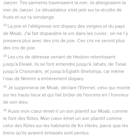
Jaezer. Tes sarments traversaient la mer, ils atteignaient la
mer de Jaezer. Le dévastateur s'est jeté sur ta récolte de
fruits et sur ta vendange.
33
La joie et l'allégresse ont disparu des vergers et du pays
de Moab. J'ai fait disparaître le vin dans les cuves : on ne l’y
pressera plus avec des cris de joie. Ces cris ne seront plus
des cris de joie.
34
Les cris de détresse venant de Hesbon retentissent
jusqu'à Elealé, ils se font entendre jusqu'à Jahats, de Tsoar
jusqu'à Choronaïm, et jusqu'à Eglath-Shelishija, car même
l’eau de Nimrim a entièrement disparu.
35
Je supprimerai de Moab, déclare l'Eternel, celui qui monte
sur les hauts lieux et qui fait brûler de l'encens en l’honneur
de son dieu.
36
Aussi mon cœur émet-il un son plaintif sur Moab, comme
le font des flûtes. Mon cœur émet un son plaintif comme
celui des flûtes sur les habitants de Kir-Hérès, parce que les
biens qu'ils avaient entassés sont perdus.