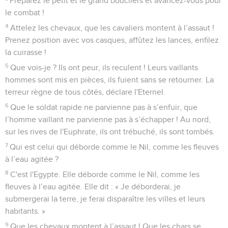
Préparez le petit et le grand boucliers et avancez-vous pour
le combat !
4
Attelez les chevaux, que les cavaliers montent à l’assaut !
Prenez position avec vos casques, affûtez les lances, enfilez
la cuirasse !
5
Que vois-je ? Ils ont peur, ils reculent ! Leurs vaillants
hommes sont mis en pièces, ils fuient sans se retourner. La
terreur règne de tous côtés, déclare l'Eternel.
6
Que le soldat rapide ne parvienne pas à s’enfuir, que
l’homme vaillant ne parvienne pas à s’échapper ! Au nord,
sur les rives de l'Euphrate, ils ont trébuché, ils sont tombés.
7
Qui est celui qui déborde comme le Nil, comme les fleuves
à l’eau agitée ?
8
C'est l'Egypte. Elle déborde comme le Nil, comme les
fleuves à l’eau agitée. Elle dit : « Je déborderai, je
submergerai la terre, je ferai disparaître les villes et leurs
habitants. »
9
Que les chevaux montent à l’assaut ! Que les chars se