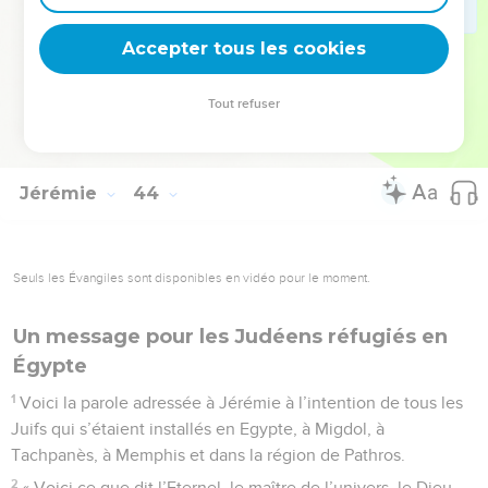
Nebucadnetsar les brûlera et les emmènera en déportation.
Il s'enveloppera de l'Egypte comme le berger s'enveloppe de
Accepter tous les cookies
son manteau et il sortira de là dans la paix.
13
Il mettra en pièces les statues de Beth-Shémesh, en
Tout refuser
Egypte, et il livrera aux flammes les maisons des dieux des
Egyptiens.’ »
Jérémie
44
Seuls les Évangiles sont disponibles en vidéo pour le moment.
Un message pour les Judéens réfugiés en
Égypte
1
Voici la parole adressée à Jérémie à l’intention de tous les
Juifs qui s’étaient installés en Egypte, à Migdol, à
Tachpanès, à Memphis et dans la région de Pathros.
2
« Voici ce que dit l’Eternel, le maître de l’univers, le Dieu