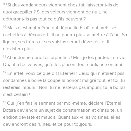
9
*Si des vendangeurs viennent chez toi, laisseront-ils de
quoi grappiller ? Si des voleurs viennent de nuit, ne
détruiront-ils pas tout ce qu'ils peuvent ?
10
Mais c’est moi-même qui dépouille Esaü, qui mets ses
cachettes à découvert : il ne pourra plus se mettre à l’abri. Sa
lignée, ses frères et ses voisins seront dévastés, et il
n’existera plus.
11
Abandonne donc tes orphelins ! Moi, je les garderai en vie.
Quant à tes veuves, qu’elles placent leur confiance en moi !
12
En effet, voici ce que dit l'Eternel : Ceux qui n’étaient pas
condamnés à boire la coupe la boiront malgré tout, et toi, tu
resterais impuni ! Non, tu ne resteras pas impuni, tu la boiras,
c’est certain !
13
Oui, j’en fais le serment par moi-même, déclare l'Eternel,
Botsra deviendra un sujet de consternation et d’insulte, un
endroit dévasté et maudit. Quant aux villes voisines, elles
deviendront des ruines, et ce pour toujours.