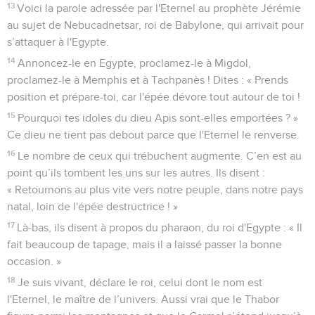
13
Voici la parole adressée par l'Eternel au prophète Jérémie
au sujet de Nebucadnetsar, roi de Babylone, qui arrivait pour
s’attaquer à l'Egypte.
14
Annoncez-le en Egypte, proclamez-le à Migdol,
proclamez-le à Memphis et à Tachpanès ! Dites : « Prends
position et prépare-toi, car l'épée dévore tout autour de toi !
15
Pourquoi tes idoles du dieu Apis sont-elles emportées ? »
Ce dieu ne tient pas debout parce que l'Eternel le renverse.
16
Le nombre de ceux qui trébuchent augmente. C’en est au
point qu’ils tombent les uns sur les autres. Ils disent :
« Retournons au plus vite vers notre peuple, dans notre pays
natal, loin de l'épée destructrice ! »
17
Là-bas, ils disent à propos du pharaon, du roi d'Egypte : « Il
fait beaucoup de tapage, mais il a laissé passer la bonne
occasion. »
18
Je suis vivant, déclare le roi, celui dont le nom est
l'Eternel, le maître de l’univers. Aussi vrai que le Thabor