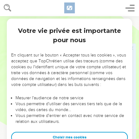
7
Ils se rendirent en Egypte, puisqu’ils ne voulaient pas obéir
à l'Eternel, et ils arrivèrent à Tachpanès.
Segond 21
Jérémie annonce l'invasion de l'Égypte
Votre vie privée est importante
Jérémie
43
8
A Tachpanès, la parole de l'Eternel fut adressée à Jérémie :
pour nous
9
« Prends de grandes pierres et cache-les dans l’argile, en
présence des Juifs, là où l’on fabrique les briques, à l'entrée
En cliquant sur le bouton « Accepter tous les cookies », vous
acceptez que TopChrétien utilise des traceurs (comme des
de la maison du pharaon à Tachpanès.
cookies ou l'identifiant unique de votre compte utilisateur) et
10
Puis tu diras aux Juifs : ‘Voici ce que dit l’Eternel, le maître
traite vos données à caractère personnel (comme vos
de l’univers, le Dieu d'Israël : Je vais envoyer chercher mon
données de navigation et les informations renseignées dans
votre compte utilisateur) dans les buts suivants :
serviteur Nebucadnetsar, le roi de Babylone ; je placerai son
trône sur ces pierres que j'ai cachées, et il déroulera son
Mesurer l'audience de notre service
tapis sur elles.
Vous permettre d'utiliser des services tiers tels que de la
11
vidéo, des cartes du monde…
Il viendra frapper l'Egypte : celui qui est destiné à la mort
Vous permettre d'entrer en contact avec notre service de
ira à la mort, celui qui est destiné à la déportation ira en
relation aux utilisateurs.
déportation, celui qui est destiné à l'épée mourra par l'épée.
12
Je mettrai le feu aux maisons des dieux des Egyptiens ;
Choisir mes cookies