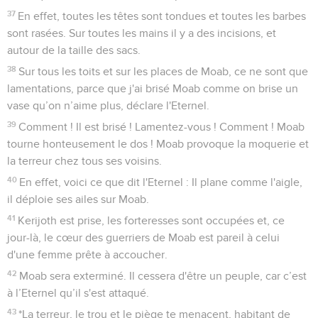
37
En effet, toutes les têtes sont tondues et toutes les barbes
sont rasées. Sur toutes les mains il y a des incisions, et
autour de la taille des sacs.
38
Sur tous les toits et sur les places de Moab, ce ne sont que
lamentations, parce que j'ai brisé Moab comme on brise un
vase qu’on n’aime plus, déclare l'Eternel.
39
Comment ! Il est brisé ! Lamentez-vous ! Comment ! Moab
tourne honteusement le dos ! Moab provoque la moquerie et
la terreur chez tous ses voisins.
40
En effet, voici ce que dit l'Eternel : Il plane comme l'aigle,
il déploie ses ailes sur Moab.
41
Kerijoth est prise, les forteresses sont occupées et, ce
jour-là, le cœur des guerriers de Moab est pareil à celui
d'une femme prête à accoucher.
42
Moab sera exterminé. Il cessera d'être un peuple, car c’est
à l’Eternel qu’il s'est attaqué.
43
*La terreur, le trou et le piège te menacent, habitant de