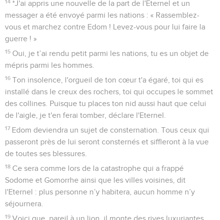
14
*J'ai appris une nouvelle de la part de l'Eternel et un
messager a été envoyé parmi les nations : « Rassemblez-
vous et marchez contre Edom ! Levez-vous pour lui faire la
guerre ! »
15
Oui, je t’ai rendu petit parmi les nations, tu es un objet de
mépris parmi les hommes.
16
Ton insolence, l'orgueil de ton cœur t'a égaré, toi qui es
installé dans le creux des rochers, toi qui occupes le sommet
des collines. Puisque tu places ton nid aussi haut que celui
de l'aigle, je t'en ferai tomber, déclare l'Eternel.
17
Edom deviendra un sujet de consternation. Tous ceux qui
passeront près de lui seront consternés et siffleront à la vue
de toutes ses blessures.
18
Ce sera comme lors de la catastrophe qui a frappé
Sodome et Gomorrhe ainsi que les villes voisines, dit
l'Eternel : plus personne n’y habitera, aucun homme n’y
séjournera.
19
Voici que, pareil à un lion, il monte des rives luxuriantes