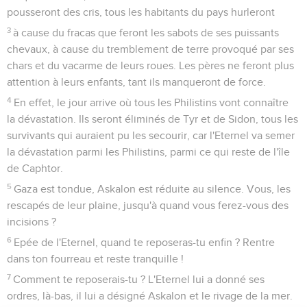
pousseront des cris, tous les habitants du pays hurleront
3
à cause du fracas que feront les sabots de ses puissants
chevaux, à cause du tremblement de terre provoqué par ses
chars et du vacarme de leurs roues. Les pères ne feront plus
attention à leurs enfants, tant ils manqueront de force.
4
En effet, le jour arrive où tous les Philistins vont connaître
la dévastation. Ils seront éliminés de Tyr et de Sidon, tous les
survivants qui auraient pu les secourir, car l'Eternel va semer
la dévastation parmi les Philistins, parmi ce qui reste de l'île
de Caphtor.
5
Gaza est tondue, Askalon est réduite au silence. Vous, les
rescapés de leur plaine, jusqu'à quand vous ferez-vous des
incisions ?
6
Epée de l'Eternel, quand te reposeras-tu enfin ? Rentre
dans ton fourreau et reste tranquille !
7
Comment te reposerais-tu ? L'Eternel lui a donné ses
ordres, là-bas, il lui a désigné Askalon et le rivage de la mer.