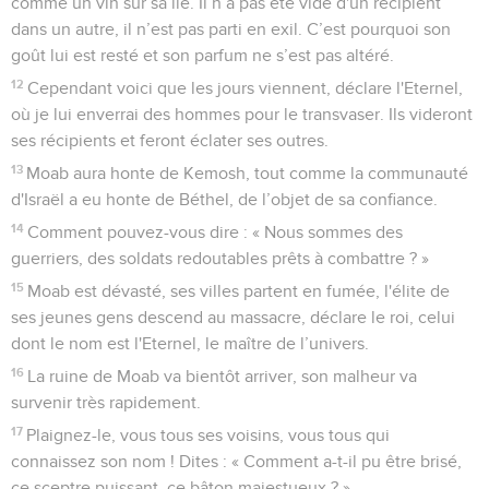
comme un vin sur sa lie. Il n’a pas été vidé d'un récipient
dans un autre, il n’est pas parti en exil. C’est pourquoi son
goût lui est resté et son parfum ne s’est pas altéré.
12
Cependant voici que les jours viennent, déclare l'Eternel,
où je lui enverrai des hommes pour le transvaser. Ils videront
ses récipients et feront éclater ses outres.
13
Moab aura honte de Kemosh, tout comme la communauté
d'Israël a eu honte de Béthel, de l’objet de sa confiance.
14
Comment pouvez-vous dire : « Nous sommes des
guerriers, des soldats redoutables prêts à combattre ? »
15
Moab est dévasté, ses villes partent en fumée, l'élite de
ses jeunes gens descend au massacre, déclare le roi, celui
dont le nom est l'Eternel, le maître de l’univers.
16
La ruine de Moab va bientôt arriver, son malheur va
survenir très rapidement.
17
Plaignez-le, vous tous ses voisins, vous tous qui
connaissez son nom ! Dites : « Comment a-t-il pu être brisé,
ce sceptre puissant, ce bâton majestueux ? »