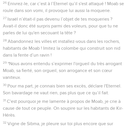
26
Enivrez-le, car c’est à l’Eternel qu’il s'est attaqué ! Moab se
roule dans son vomi, il provoque lui aussi la moquerie.
27
Israël n’était-il pas devenu l’objet de tes moqueries ?
Avait-il donc été surpris parmi des voleurs, pour que tu ne
parles de lui qu'en secouant la tête ?
28
Abandonnez les villes et installez-vous dans les rochers,
habitants de Moab ! Imitez la colombe qui construit son nid
dans la fente d’un ravin !
29
*Nous avons entendu s’exprimer l'orgueil du très arrogant
Moab, sa fierté, son orgueil, son arrogance et son cœur
vaniteux.
30
Pour ma part, je connais bien ses excès, déclare l'Eternel.
Son bavardage ne vaut rien, pas plus que ce qu’il fait.
31
C'est pourquoi je me lamente à propos de Moab, je crie à
cause de tout ce peuple. On soupire sur les habitants de Kir-
Hérès.
32
Vigne de Sibma, je pleure sur toi plus encore que sur