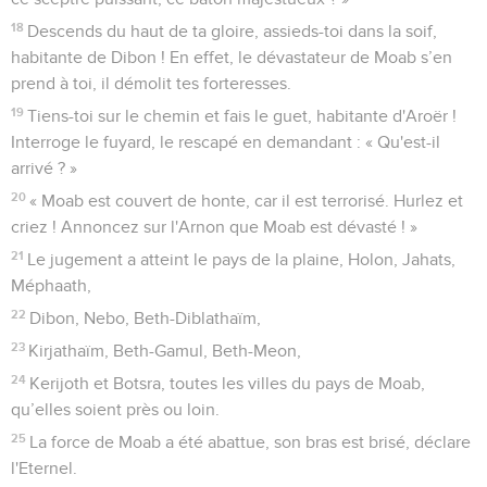
18
Descends du haut de ta gloire, assieds-toi dans la soif,
habitante de Dibon ! En effet, le dévastateur de Moab s’en
prend à toi, il démolit tes forteresses.
19
Tiens-toi sur le chemin et fais le guet, habitante d'Aroër !
Interroge le fuyard, le rescapé en demandant : « Qu'est-il
arrivé ? »
20
« Moab est couvert de honte, car il est terrorisé. Hurlez et
criez ! Annoncez sur l'Arnon que Moab est dévasté ! »
21
Le jugement a atteint le pays de la plaine, Holon, Jahats,
Méphaath,
22
Dibon, Nebo, Beth-Diblathaïm,
23
Kirjathaïm, Beth-Gamul, Beth-Meon,
24
Kerijoth et Botsra, toutes les villes du pays de Moab,
qu’elles soient près ou loin.
25
La force de Moab a été abattue, son bras est brisé, déclare
l'Eternel.