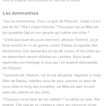
Seuls les Évangiles sont disponibles en vidéo pour le moment.
Les Ammonites
1
Sur les Ammonites. Voici ce que dit l'Eternel : Israël n'a-t-il
pas de fils ? N'a-t-il pas d'héritier ? Pourquoi est-ce Malcom
qui possède Gad et son peuple qui habite ses villes ?
2
Voilà pourquoi les jours viennent, déclare l'Eternel, où je
ferai retentir le cri de guerre contre Rabba, la capitale des
Ammonites. Elle deviendra un tas de ruines, et les villes qui
en dépendent seront réduites en cendres. Alors Israël
reprendra son héritage à ceux qui l’en avaient dépossédé,
dit l'Eternel.
3
Lamente-toi, Hesbon, car Aï est dévastée. Appelez à l’aide,
filles de Rabba, habillez-vous de sacs, pleurez et allez de
tous côtés le long des murailles, car Malcom part en exil
avec ses prêtres et ses chefs.
4
Pourquoi es-tu fière de tes vallées ? Ta vallée se vide, fille
rebelle. Elle plaçait sa confiance dans ses trésors et disait :