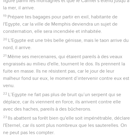
figure parmi les montagnes et que le Carmel s’étend jusqu’à
la mer, il arrive.
19
Prépare tes bagages pour partir en exil, habitante de
l'Egypte, car la ville de Memphis deviendra un sujet de
consternation, elle sera incendiée et inhabitée.
20
L'Egypte est une très belle génisse, mais le taon arrive du
nord, il arrive.
21
Même ses mercenaires, qui étaient pareils à des veaux
engraissés au milieu d'elle, tournent le dos. Ils prennent la
fuite en masse. Ils ne résistent pas, car le jour de leur
malheur fond sur eux, le moment d’intervenir contre eux est
venu.
22
L’Egypte ne fait pas plus de bruit qu’un serpent qui se
déplace, car ils viennent en force, ils arrivent contre elle
avec des haches, pareils à des bûcherons.
23
Ils abattent sa forêt bien qu'elle soit impénétrable, déclare
l'Eternel, car ils sont plus nombreux que les sauterelles. On
ne peut pas les compter.