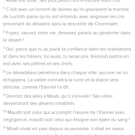
Moab est brisé. Ses plus petits font entendre leurs cris.
5
C’est avec un torrent de larmes qu’ils gravissent la montée
de Luchith parce qu’ils ont entendu avec angoisse les cris
provenant du désastre dans la descente de Choronaïm.
6
Fuyez, sauvez votre vie, devenez pareils au genévrier dans
le désert !
7
Oui, parce que tu as placé ta confiance dans tes réalisations
et dans tes trésors, toi aussi, tu seras pris. Kemosh partira en
exil avec ses prêtres et ses chefs.
8
Le dévastateur pénétrera dans chaque ville, aucune ne lui
échappera. La vallée connaîtra la ruine et la plaine sera
détruite, comme l'Eternel l'a dit.
9
Donnez des ailes à Moab, qu’il s’envole ! Ses villes
deviendront des déserts inhabités.
10
Maudit soit celui qui accomplit l'œuvre de l'Eternel avec
négligence, maudit soit celui qui éloigne son épée du sang !
11
Moab vivait en paix depuis sa jeunesse, il était en repos