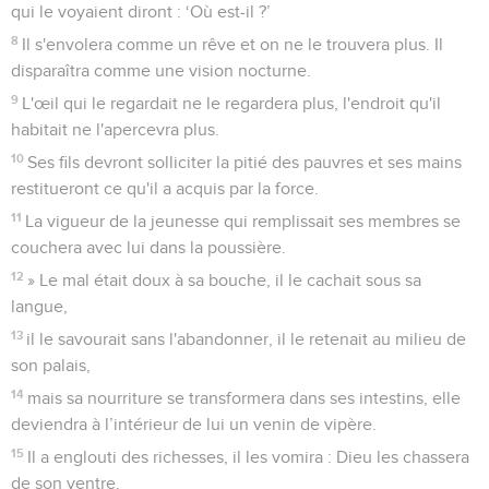
qui le voyaient diront : ‘Où est-il ?’
8
Il s'envolera comme un rêve et on ne le trouvera plus. Il
disparaîtra comme une vision nocturne.
9
L'œil qui le regardait ne le regardera plus, l'endroit qu'il
habitait ne l'apercevra plus.
10
Ses fils devront solliciter la pitié des pauvres et ses mains
restitueront ce qu'il a acquis par la force.
11
La vigueur de la jeunesse qui remplissait ses membres se
couchera avec lui dans la poussière.
12
» Le mal était doux à sa bouche, il le cachait sous sa
langue,
13
il le savourait sans l'abandonner, il le retenait au milieu de
son palais,
14
mais sa nourriture se transformera dans ses intestins, elle
deviendra à l’intérieur de lui un venin de vipère.
15
Il a englouti des richesses, il les vomira : Dieu les chassera
de son ventre.