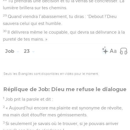
Tu prendras une décision et tu la verras se concrétiser. La
lumière brillera sur tes chemins.
29
Quand viendra l’abaissement, tu diras : ‘Debout !’Dieu
sauvera celui qui est humble.
30
Il délivrera même le coupable, qui devra sa délivrance à la
pureté de tes mains. »
Job
23
Seuls les Évangiles sont disponibles en vidéo pour le moment.
Réplique de Job: Dieu me refuse le dialogue
1
Job prit la parole et dit :
2
« Aujourd’hui encore ma plainte est synonyme de révolte,
ma main doit étouffer mes gémissements.
3
Si seulement je savais où le trouver, si je pouvais arriver