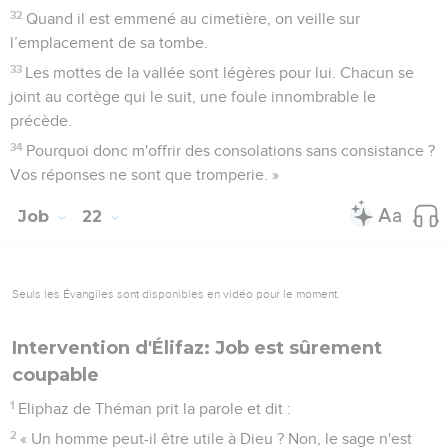
32
Quand il est emmené au cimetière, on veille sur
l’emplacement de sa tombe.
33
Les mottes de la vallée sont légères pour lui. Chacun se
joint au cortège qui le suit, une foule innombrable le
précède.
34
Pourquoi donc m'offrir des consolations sans consistance ?
Vos réponses ne sont que tromperie. »
Job
22
Seuls les Évangiles sont disponibles en vidéo pour le moment.
Intervention d'Élifaz: Job est sûrement
coupable
1
Eliphaz de Théman prit la parole et dit :
2
« Un homme peut-il être utile à Dieu ? Non, le sage n'est