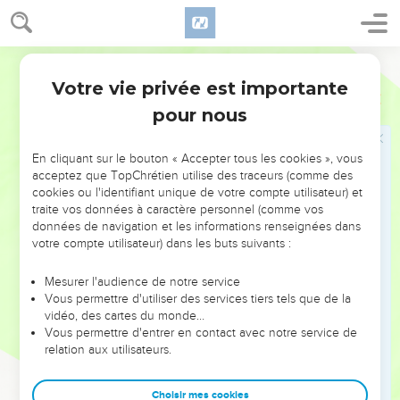
12
J'étais tranquille et il m'a secoué. Il m'a attrapé par la
nuque et m'a brisé, il m’a redressé et me prend pour cible.
Segond 21
13
Ses flèches m'environnent. Il me transperce les reins sans
Votre vie privée est importante
aucune pitié, il verse ma bile par terre.
Job
16
pour nous
14
Il fait en moi brèche sur brèche, il se précipite sur moi
comme un guerrier.
En cliquant sur le bouton « Accepter tous les cookies », vous
15
J'ai cousu un sac sur ma peau, j'ai traîné ma fierté dans la
acceptez que TopChrétien utilise des traceurs (comme des
poussière.
cookies ou l'identifiant unique de votre compte utilisateur) et
16
traite vos données à caractère personnel (comme vos
Mon visage est enflammé à force de pleurer, l'ombre de la
données de navigation et les informations renseignées dans
mort est sur mes paupières.
votre compte utilisateur) dans les buts suivants :
17
Pourtant, je n'ai commis aucune violence et ma prière a
toujours été pure.
Mesurer l'audience de notre service
Vous permettre d'utiliser des services tiers tels que de la
18
» Terre, ne couvre pas mon sang, que mon cri ne reste pas
vidéo, des cartes du monde…
cantonné à un endroit !
Vous permettre d'entrer en contact avec notre service de
relation aux utilisateurs.
19
Déjà maintenant, mon témoin est dans le ciel, mon
défenseur est dans les lieux élevés.
Choisir mes cookies
20