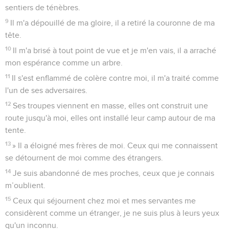
sentiers de ténèbres.
9
Il m'a dépouillé de ma gloire, il a retiré la couronne de ma
tête.
10
Il m'a brisé à tout point de vue et je m'en vais, il a arraché
mon espérance comme un arbre.
11
Il s'est enflammé de colère contre moi, il m'a traité comme
l'un de ses adversaires.
12
Ses troupes viennent en masse, elles ont construit une
route jusqu'à moi, elles ont installé leur camp autour de ma
tente.
13
» Il a éloigné mes frères de moi. Ceux qui me connaissent
se détournent de moi comme des étrangers.
14
Je suis abandonné de mes proches, ceux que je connais
m’oublient.
15
Ceux qui séjournent chez moi et mes servantes me
considèrent comme un étranger, je ne suis plus à leurs yeux
qu'un inconnu.