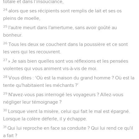
totale et dans l’insouciance,
24
alors que ses récipients sont remplis de lait et ses os
pleins de moelle,
25
l'autre meurt dans l'amertume, sans avoir goûté au
bonheur.
26
Tous les deux se couchent dans la poussière et ce sont
les vers qui les recouvrent.
27
» Je sais bien quelles sont vos réflexions et les pensées
violentes qui vous animent vis-à-vis de moi.
28
Vous dites : ‘Où est la maison du grand homme ? Où est la
tente qu'habitaient les méchants ?’
29
N'avez-vous pas interrogé les voyageurs ? Allez-vous
négliger leur témoignage ?
30
Lorsque vient la misère, celui qui fait le mal est épargné.
Lorsque la colère déferle, il y échappe.
31
Qui lui reproche en face sa conduite ? Qui lui rend ce qu'il
a fait ?