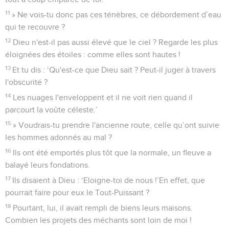
11
» Ne vois-tu donc pas ces ténèbres, ce débordement d’eau
qui te recouvre ?
12
Dieu n'est-il pas aussi élevé que le ciel ? Regarde les plus
éloignées des étoiles : comme elles sont hautes !
13
Et tu dis : ‘Qu'est-ce que Dieu sait ? Peut-il juger à travers
l'obscurité ?
14
Les nuages l'enveloppent et il ne voit rien quand il
parcourt la voûte céleste.’
15
» Voudrais-tu prendre l'ancienne route, celle qu’ont suivie
les hommes adonnés au mal ?
16
Ils ont été emportés plus tôt que la normale, un fleuve a
balayé leurs fondations.
17
Ils disaient à Dieu : ‘Eloigne-toi de nous !’En effet, que
pourrait faire pour eux le Tout-Puissant ?
18
Pourtant, lui, il avait rempli de biens leurs maisons.
Combien les projets des méchants sont loin de moi !