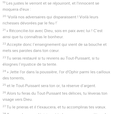
19
Les justes le verront et se réjouiront, et l'innocent se
moquera d'eux :
20
‘Voilà nos adversaires qui disparaissent ! Voilà leurs
richesses dévorées par le feu !’
21
» Réconcilie-toi avec Dieu, sois en paix avec lui ! C’est
ainsi que tu connaîtras le bonheur.
22
Accepte donc l’enseignement qui vient de sa bouche et
mets ses paroles dans ton cœur.
23
Tu seras restauré si tu reviens au Tout-Puissant, si tu
éloignes l’injustice de ta tente.
24
» Jette l'or dans la poussière, l'or d'Ophir parmi les cailloux
des torrents,
25
et le Tout-Puissant sera ton or, ta réserve d’argent.
26
Alors tu feras du Tout-Puissant tes délices, tu lèveras ton
visage vers Dieu.
27
Tu le prieras et il t'exaucera, et tu accompliras tes vœux.
28