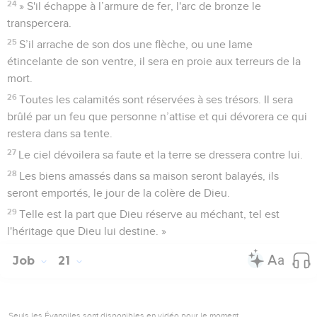
24
» S'il échappe à l’armure de fer, l'arc de bronze le
transpercera.
25
S’il arrache de son dos une flèche, ou une lame
étincelante de son ventre, il sera en proie aux terreurs de la
mort.
26
Toutes les calamités sont réservées à ses trésors. Il sera
brûlé par un feu que personne n’attise et qui dévorera ce qui
restera dans sa tente.
27
Le ciel dévoilera sa faute et la terre se dressera contre lui.
28
Les biens amassés dans sa maison seront balayés, ils
seront emportés, le jour de la colère de Dieu.
29
Telle est la part que Dieu réserve au méchant, tel est
l'héritage que Dieu lui destine. »
Job
21
Seuls les Évangiles sont disponibles en vidéo pour le moment.