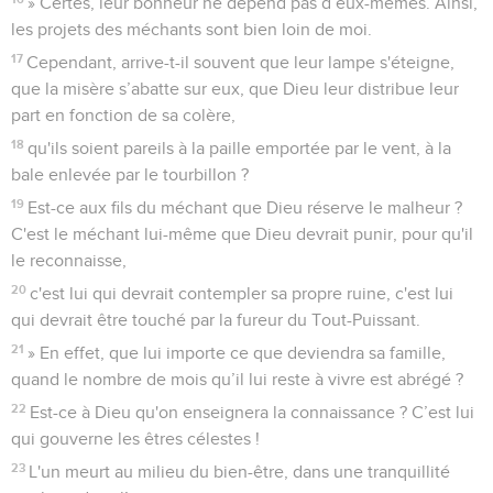
» Certes, leur bonheur ne dépend pas d’eux-mêmes. Ainsi,
les projets des méchants sont bien loin de moi.
17
Cependant, arrive-t-il souvent que leur lampe s'éteigne,
que la misère s’abatte sur eux, que Dieu leur distribue leur
part en fonction de sa colère,
18
qu'ils soient pareils à la paille emportée par le vent, à la
bale enlevée par le tourbillon ?
19
Est-ce aux fils du méchant que Dieu réserve le malheur ?
C'est le méchant lui-même que Dieu devrait punir, pour qu'il
le reconnaisse,
20
c'est lui qui devrait contempler sa propre ruine, c'est lui
qui devrait être touché par la fureur du Tout-Puissant.
21
» En effet, que lui importe ce que deviendra sa famille,
quand le nombre de mois qu’il lui reste à vivre est abrégé ?
22
Est-ce à Dieu qu'on enseignera la connaissance ? C’est lui
qui gouverne les êtres célestes !
23
L'un meurt au milieu du bien-être, dans une tranquillité