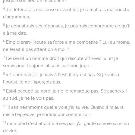
jusqu'à son lieu de résidence !
4
Je défendrais ma cause devant lui, je remplirais ma bouche
d'arguments,
5
je connaîtrais ses réponses, je pourrais comprendre ce qu’il
a à me dire.
6
Emploierait-il toute sa force à me combattre ? Lui au moins,
ne ferait-il pas attention à moi ?
7
Ce serait un homme droit qui discuterait avec lui et je
serais pour toujours absous par mon juge.
8
» Cependant, si je vais à l’est, il n'y est pas. Si je vais à
l’ouest, je ne l’aperçois pas.
9
Est-il occupé au nord, je ne le remarque pas. Se cache-t-il
au sud, je ne le vois pas.
10
Il sait néanmoins quelle voie j'ai suivie. Quand il m’aura
mis à l'épreuve, je sortirai pur comme l'or :
11
mon pied s'est attaché à ses pas, j'ai gardé sa voie sans en
dévier,