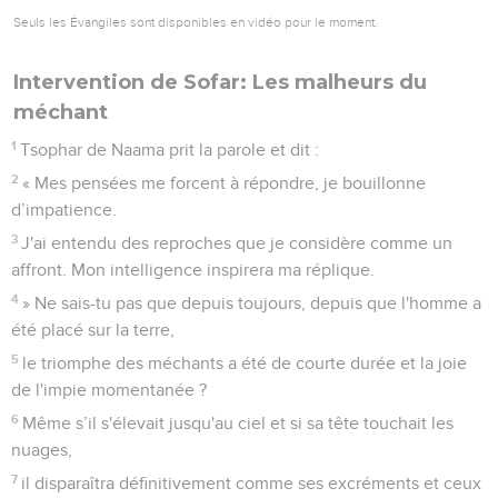
Seuls les Évangiles sont disponibles en vidéo pour le moment.
Intervention de Sofar: Les malheurs du
méchant
1
Tsophar de Naama prit la parole et dit :
2
« Mes pensées me forcent à répondre, je bouillonne
d’impatience.
3
J'ai entendu des reproches que je considère comme un
affront. Mon intelligence inspirera ma réplique.
4
» Ne sais-tu pas que depuis toujours, depuis que l'homme a
été placé sur la terre,
5
le triomphe des méchants a été de courte durée et la joie
de l'impie momentanée ?
6
Même s’il s'élevait jusqu'au ciel et si sa tête touchait les
nuages,
7
il disparaîtra définitivement comme ses excréments et ceux