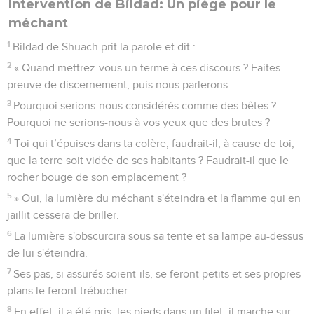
Intervention de Bildad: Un piège pour le
méchant
1
Bildad de Shuach prit la parole et dit :
2
« Quand mettrez-vous un terme à ces discours ? Faites
preuve de discernement, puis nous parlerons.
3
Pourquoi serions-nous considérés comme des bêtes ?
Pourquoi ne serions-nous à vos yeux que des brutes ?
4
Toi qui t’épuises dans ta colère, faudrait-il, à cause de toi,
que la terre soit vidée de ses habitants ? Faudrait-il que le
rocher bouge de son emplacement ?
5
» Oui, la lumière du méchant s'éteindra et la flamme qui en
jaillit cessera de briller.
6
La lumière s'obscurcira sous sa tente et sa lampe au-dessus
de lui s'éteindra.
7
Ses pas, si assurés soient-ils, se feront petits et ses propres
plans le feront trébucher.
8
En effet, il a été pris, les pieds dans un filet, il marche sur