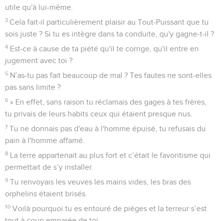
utile qu'à lui-même.
3
Cela fait-il particulièrement plaisir au Tout-Puissant que tu
sois juste ? Si tu es intègre dans ta conduite, qu'y gagne-t-il ?
4
Est-ce à cause de ta piété qu'il te corrige, qu'il entre en
jugement avec toi ?
5
N’as-tu pas fait beaucoup de mal ? Tes fautes ne sont-elles
pas sans limite ?
6
» En effet, sans raison tu réclamais des gages à tes frères,
tu privais de leurs habits ceux qui étaient presque nus.
7
Tu ne donnais pas d'eau à l'homme épuisé, tu refusais du
pain à l'homme affamé.
8
La terre appartenait au plus fort et c’était le favoritisme qui
permettait de s’y installer.
9
Tu renvoyais les veuves les mains vides, les bras des
orphelins étaient brisés.
10
Voilà pourquoi tu es entouré de pièges et la terreur s’est
tout à coup emparée de toi.