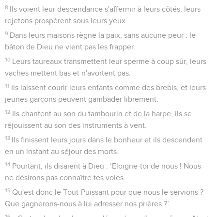
8
Ils voient leur descendance s'affermir à leurs côtés, leurs
rejetons prospèrent sous leurs yeux.
9
Dans leurs maisons règne la paix, sans aucune peur : le
bâton de Dieu ne vient pas les frapper.
10
Leurs taureaux transmettent leur sperme à coup sûr, leurs
vaches mettent bas et n'avortent pas.
11
Ils laissent courir leurs enfants comme des brebis, et leurs
jeunes garçons peuvent gambader librement.
12
Ils chantent au son du tambourin et de la harpe, ils se
réjouissent au son des instruments à vent.
13
Ils finissent leurs jours dans le bonheur et ils descendent
en un instant au séjour des morts.
14
Pourtant, ils disaient à Dieu : ‘Eloigne-toi de nous ! Nous
ne désirons pas connaître tes voies.
15
Qu'est donc le Tout-Puissant pour que nous le servions ?
Que gagnerons-nous à lui adresser nos prières ?’
16