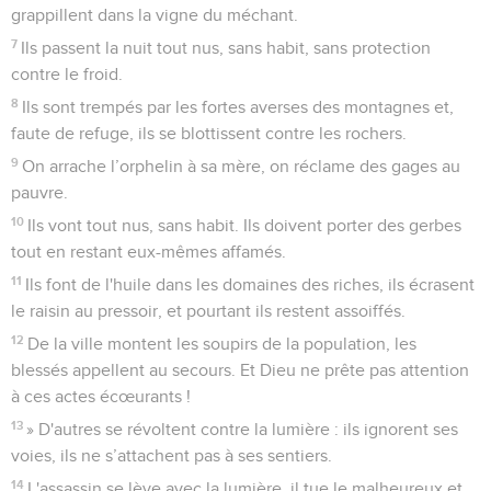
grappillent dans la vigne du méchant.
7
Ils passent la nuit tout nus, sans habit, sans protection
contre le froid.
8
Ils sont trempés par les fortes averses des montagnes et,
faute de refuge, ils se blottissent contre les rochers.
9
On arrache l’orphelin à sa mère, on réclame des gages au
pauvre.
10
Ils vont tout nus, sans habit. Ils doivent porter des gerbes
tout en restant eux-mêmes affamés.
11
Ils font de l'huile dans les domaines des riches, ils écrasent
le raisin au pressoir, et pourtant ils restent assoiffés.
12
De la ville montent les soupirs de la population, les
blessés appellent au secours. Et Dieu ne prête pas attention
à ces actes écœurants !
13
» D'autres se révoltent contre la lumière : ils ignorent ses
voies, ils ne s’attachent pas à ses sentiers.
14
L'assassin se lève avec la lumière, il tue le malheureux et