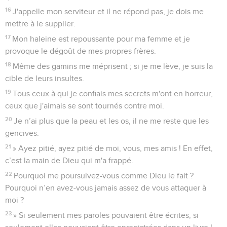
16
J'appelle mon serviteur et il ne répond pas, je dois me
mettre à le supplier.
17
Mon haleine est repoussante pour ma femme et je
provoque le dégoût de mes propres frères.
18
Même des gamins me méprisent ; si je me lève, je suis la
cible de leurs insultes.
19
Tous ceux à qui je confiais mes secrets m'ont en horreur,
ceux que j'aimais se sont tournés contre moi.
20
Je n’ai plus que la peau et les os, il ne me reste que les
gencives.
21
» Ayez pitié, ayez pitié de moi, vous, mes amis ! En effet,
c’est la main de Dieu qui m'a frappé.
22
Pourquoi me poursuivez-vous comme Dieu le fait ?
Pourquoi n’en avez-vous jamais assez de vous attaquer à
moi ?
23
» Si seulement mes paroles pouvaient être écrites, si