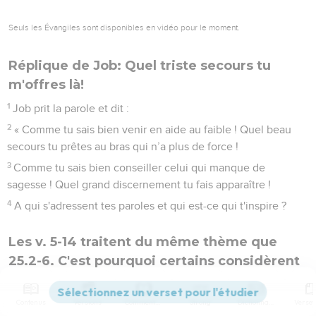
Seuls les Évangiles sont disponibles en vidéo pour le moment.
Réplique de Job: Quel triste secours tu
m'offres là!
1
Job prit la parole et dit :
2
« Comme tu sais bien venir en aide au faible ! Quel beau
secours tu prêtes au bras qui n’a plus de force !
3
Comme tu sais bien conseiller celui qui manque de
sagesse ! Quel grand discernement tu fais apparaître !
4
A qui s'adressent tes paroles et qui est-ce qui t'inspire ?
Les v. 5-14 traitent du même thème que
25.2-6. C'est pourquoi certains considèrent
ce passage comme la suite du discours de
Bildad.
Contenus
Versions
Commentaires
Strong
Dictionnaire