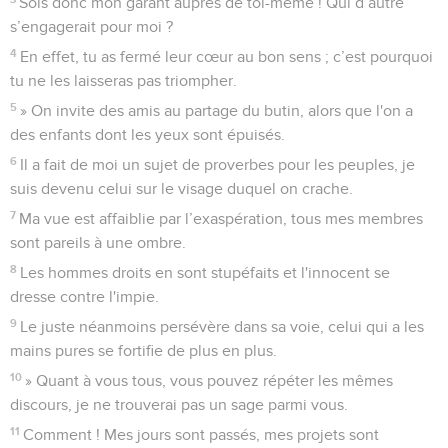
Sois donc mon garant auprès de toi-même ! Qui d’autre
s’engagerait pour moi ?
4
En effet, tu as fermé leur cœur au bon sens ; c’est pourquoi
tu ne les laisseras pas triompher.
5
» On invite des amis au partage du butin, alors que l'on a
des enfants dont les yeux sont épuisés.
6
Il a fait de moi un sujet de proverbes pour les peuples, je
suis devenu celui sur le visage duquel on crache.
7
Ma vue est affaiblie par l’exaspération, tous mes membres
sont pareils à une ombre.
8
Les hommes droits en sont stupéfaits et l'innocent se
dresse contre l'impie.
9
Le juste néanmoins persévère dans sa voie, celui qui a les
mains pures se fortifie de plus en plus.
10
» Quant à vous tous, vous pouvez répéter les mêmes
discours, je ne trouverai pas un sage parmi vous.
11
Comment ! Mes jours sont passés, mes projets sont