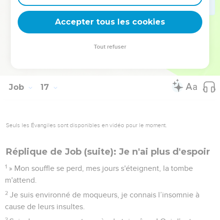
Mes amis se moquent de moi ? C'est Dieu que j'implore
avec larmes.
Accepter tous les cookies
21
Puisse-t-il être l’arbitre entre l'homme et Dieu, entre l’être
humain et son ami !
Tout refuser
22
En effet, encore quelques années seulement et je m'en
irai par un sentier d'où je ne reviendrai pas.
Job
17
Seuls les Évangiles sont disponibles en vidéo pour le moment.
Réplique de Job (suite): Je n'ai plus d'espoir
1
» Mon souffle se perd, mes jours s'éteignent, la tombe
m'attend.
2
Je suis environné de moqueurs, je connais l’insomnie à
cause de leurs insultes.
3