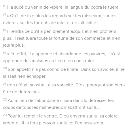
16
Il a sucé du venin de vipère, la langue du cobra le tuera.
17
» Qu’il ne fixe plus les regards sur les ruisseaux, sur les
rivières, sur les torrents de miel et de lait caillé !
18
Il rendra ce qu'il a péniblement acquis et n'en profitera
plus, il restituera toute la fortune de son commerce et n'en
jouira plus.
19
» En effet, il a opprimé et abandonné les pauvres, il s’est
approprié des maisons au lieu d’en construire.
20
Son appétit n'a pas connu de limite. Dans son avidité, il ne
laissait rien échapper,
21
rien n’était soustrait à sa voracité. C’est pourquoi son bien-
être ne durera pas.
22
Au milieu de l'abondance il sera dans la détresse, les
coups de tous les malheureux s’abattront sur lui.
23
Pour lui remplir le ventre, Dieu enverra sur lui sa colère
ardente ; il la fera pleuvoir sur lui et l’en rassasiera.