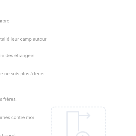
arbre.
stallé leur camp autour
me des étrangers.
 ne suis plus à leurs
 frères.
urnés contre moi.
a frappé.