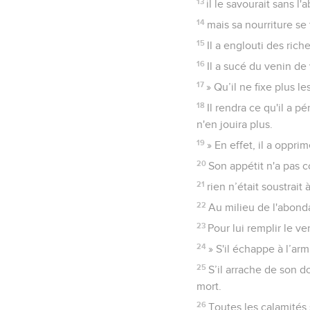
13
il le savourait sans l'
14
mais sa nourriture se 
15
Il a englouti des rich
16
Il a sucé du venin de 
17
» Qu’il ne fixe plus le
18
Il rendra ce qu'il a p
n'en jouira plus.
19
» En effet, il a oppr
20
Son appétit n'a pas c
21
rien n’était soustrait
22
Au milieu de l'abonda
23
Pour lui remplir le ven
24
» S'il échappe à l’arm
25
S’il arrache de son d
mort.
26
Toutes les calamités 