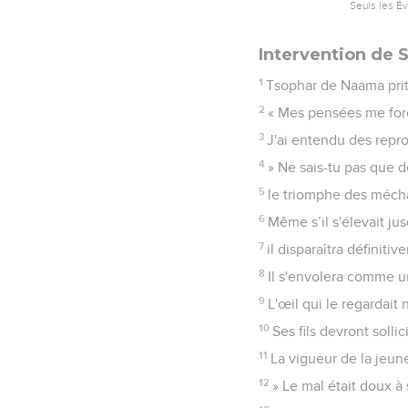
Seuls les É
Intervention de 
1
Tsophar de Naama prit l
2
« Mes pensées me forc
3
J'ai entendu des repr
4
» Ne sais-tu pas que d
5
le triomphe des mécha
6
Même s’il s'élevait jus
7
il disparaîtra définit
8
Il s'envolera comme un
9
L'œil qui le regardait 
10
Ses fils devront sollic
11
La vigueur de la jeun
12
» Le mal était doux à 