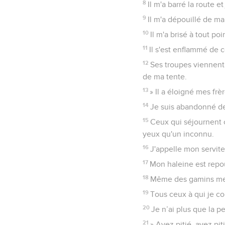
8
Il m'a barré la route e
9
Il m'a dépouillé de ma 
10
Il m'a brisé à tout p
11
Il s'est enflammé de c
12
Ses troupes viennent 
de ma tente.
13
» Il a éloigné mes f
14
Je suis abandonné de
15
Ceux qui séjournent 
yeux qu'un inconnu.
16
J'appelle mon serviteu
17
Mon haleine est repo
18
Même des gamins me mé
19
Tous ceux à qui je co
20
Je n’ai plus que la p
21
» Ayez pitié, ayez pit