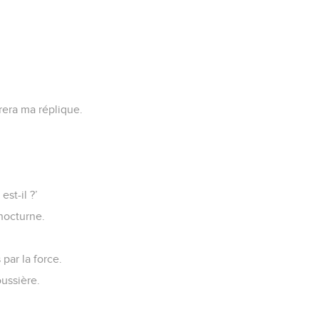
rera ma réplique.
st-il ?’
 nocturne.
 par la force.
ussière.