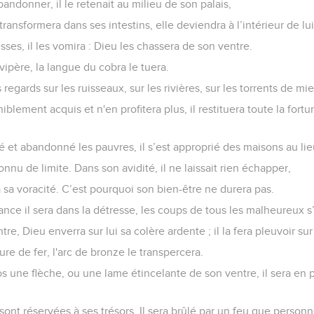
abandonner, il le retenait au milieu de son palais,
transformera dans ses intestins, elle deviendra à l’intérieur de lu
esses, il les vomira : Dieu les chassera de son ventre.
vipère, la langue du cobra le tuera.
s regards sur les ruisseaux, sur les rivières, sur les torrents de miel 
éniblement acquis et n'en profitera plus, il restituera toute la fo
imé et abandonné les pauvres, il s’est approprié des maisons au lie
onnu de limite. Dans son avidité, il ne laissait rien échapper,
 à sa voracité. C’est pourquoi son bien-être ne durera pas.
nce il sera dans la détresse, les coups de tous les malheureux s’a
tre, Dieu enverra sur lui sa colère ardente ; il la fera pleuvoir sur 
ure de fer, l'arc de bronze le transpercera.
os une flèche, ou une lame étincelante de son ventre, il sera en p
sont réservées à ses trésors. Il sera brûlé par un feu que personne