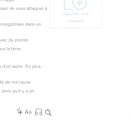
ssez de vous attaquer à
Ajouter une
Ajouter une
Ajouter une
Ajouter une
Ajouter une
Ajouter une
Ajouter une
colonne
colonne
colonne
colonne
colonne
colonne
colonne
 enregistrées dans un
 avec du plomb.
ur la terre.
x d'un autre. Au plus
ndé de ma cause.
ainsi qu'il y a un