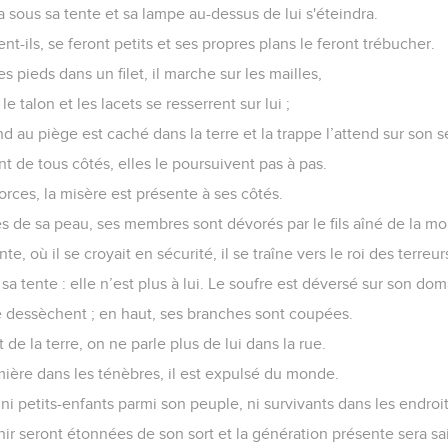
a sous sa tente et sa lampe au-dessus de lui s'éteindra.
ent-ils, se feront petits et ses propres plans le feront trébucher.
 les pieds dans un filet, il marche sur les mailles,
 le talon et les lacets se resserrent sur lui ;
d au piège est caché dans la terre et la trappe l’attend sur son s
nt de tous côtés, elles le poursuivent pas à pas.
orces, la misère est présente à ses côtés.
es de sa peau, ses membres sont dévorés par le fils aîné de la mor
nte, où il se croyait en sécurité, il se traîne vers le roi des terreur
sa tente : elle n’est plus à lui. Le soufre est déversé sur son dom
e dessèchent ; en haut, ses branches sont coupées.
 de la terre, on ne parle plus de lui dans la rue.
umière dans les ténèbres, il est expulsé du monde.
s ni petits-enfants parmi son peuple, ni survivants dans les endroits
ir seront étonnées de son sort et la génération présente sera sai