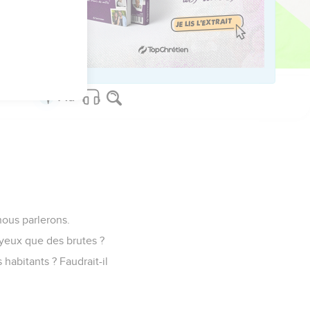
le dans la poussière. »
nous parlerons.
yeux que des brutes ?
s habitants ? Faudrait-il