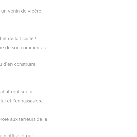
i un venin de vipère.
et de lait caillé !
rtune de son commerce et
u d’en construire.
battront sur lui.
lui et l’en rassasiera.
roie aux terreurs de la
 n’attise et qui