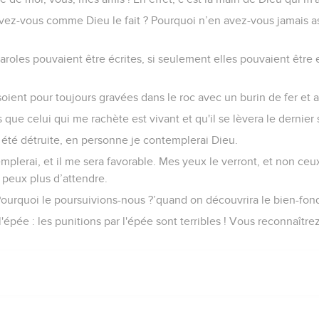
ez-vous comme Dieu le fait ? Pourquoi n’en avez-vous jamais a
roles pouvaient être écrites, si seulement elles pouvaient être
soient pour toujours gravées dans le roc avec un burin de fer et
s que celui qui me rachète est vivant et qu'il se lèvera le dernier s
té détruite, en personne je contemplerai Dieu.
emplerai, et il me sera favorable. Mes yeux le verront, et non ceu
 peux plus d’attendre.
 ‘Pourquoi le poursuivions-nous ?’quand on découvrira le bien-fo
épée : les punitions par l'épée sont terribles ! Vous reconnaîtrez 