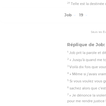
21
Telle est la destinée 
Job
19
Seuls les É
Réplique de Job:
1
Job prit la parole et dit
2
« Jusqu'à quand me to
3
Voilà dix fois que vo
4
» Même si j'avais vra
5
Si vous voulez vous g
6
sachez alors que c'est
7
» Je dénonce la violen
pour me rendre justice 