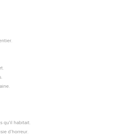
entier.
t.
s.
aine.
 qu'il habitait.
sie d’horreur.