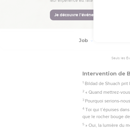
14
Je crie à la tombe : 
15
Qu’ai-je donc à espér
16
Elle descendra vers 
Job
18
Seuls les É
Intervention de 
1
Bildad de Shuach prit l
2
« Quand mettrez-vous 
3
Pourquoi serions-nous
4
Toi qui t’épuises dans 
que le rocher bouge d
5
» Oui, la lumière du mé