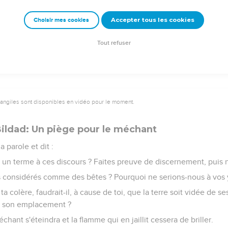
‘Tu es mon père !’et aux vers : ‘Vous êtes ma mère et ma sœur !’
Accepter tous les cookies
Choisir mes cookies
er ? Mon espérance, qui peut l’entrevoir ?
les portes du séjour des morts quand nous serons étendus ensemb
Tout refuser
vangiles sont disponibles en vidéo pour le moment.
Bildad: Un piège pour le méchant
a parole et dit :
un terme à ces discours ? Faites preuve de discernement, puis 
 considérés comme des bêtes ? Pourquoi ne serions-nous à vos 
ta colère, faudrait-il, à cause de toi, que la terre soit vidée de se
e son emplacement ?
chant s'éteindra et la flamme qui en jaillit cessera de briller.