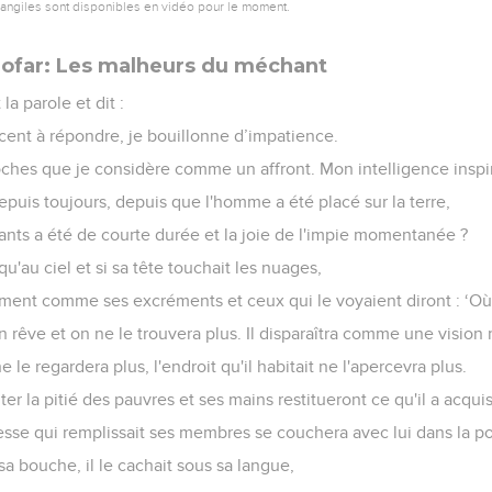
vangiles sont disponibles en vidéo pour le moment.
Sofar: Les malheurs du méchant
a parole et dit :
ent à répondre, je bouillonne d’impatience.
oches que je considère comme un affront. Mon intelligence inspi
epuis toujours, depuis que l'homme a été placé sur la terre,
nts a été de courte durée et la joie de l'impie momentanée ?
qu'au ciel et si sa tête touchait les nuages,
ivement comme ses excréments et ceux qui le voyaient diront : ‘Où e
 rêve et on ne le trouvera plus. Il disparaîtra comme une vision
ne le regardera plus, l'endroit qu'il habitait ne l'apercevra plus.
iter la pitié des pauvres et ses mains restitueront ce qu'il a acquis
esse qui remplissait ses membres se couchera avec lui dans la po
sa bouche, il le cachait sous sa langue,