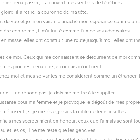
t je ne peux passer, il a couvert mes sentiers de ténèbres.
gloire, il a retiré la couronne de ma tête.
oint de vue et je m'en vais, il a arraché mon espérance comme un 
olère contre moi, il m'a traité comme l'un de ses adversaires.
en masse, elles ont construit une route jusqu'à moi, elles ont in
rères de moi. Ceux qui me connaissent se détournent de moi com
 mes proches, ceux que je connais m’oublient.
chez moi et mes servantes me considèrent comme un étranger, je
r et il ne répond pas, je dois me mettre à le supplier.
ussante pour ma femme et je provoque le dégoût de mes propres
prisent ; si je me lève, je suis la cible de leurs insultes.
nfiais mes secrets m'ont en horreur, ceux que j'aimais se sont to
eau et les os, il ne me reste que les gencives.
ié de moi, vous, mes amis ! En effet, c’est la main de Dieu qui m'