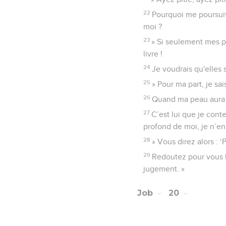
22
Pourquoi me poursuiv
moi ?
23
» Si seulement mes pa
livre !
24
Je voudrais qu'elles 
25
» Pour ma part, je sai
26
Quand ma peau aura é
27
C’est lui que je cont
profond de moi, je n’en
28
» Vous direz alors :
29
Redoutez pour vous l'
jugement. »
Job
20