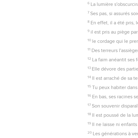
6
La lumière s'obscurcir
7
Ses pas, si assurés soi
8
En effet, il a été pris,
9
il est pris au piège par
10
le cordage qui le pren
11
Des terreurs l'assiège
12
La faim anéantit ses f
13
Elle dévore des parti
14
Il est arraché de sa te
15
Tu peux habiter dans 
16
En bas, ses racines s
17
Son souvenir disparaît
18
Il est poussé de la l
19
Il ne laisse ni enfant
20
Les générations à ven