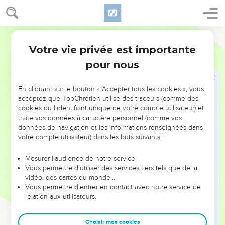
Josué laisse la vie à Rahab
Segond 21
22
Josué dit aux deux hommes qui avaient exploré le pays :
Votre vie privée est importante
« Entrez dans la maison de la femme prostituée et faites-en
Josué
6
sortir cette femme et tous les siens, comme vous le lui avez
pour nous
juré. »
23
Les jeunes espions entrèrent chez Rahab et en firent sortir
En cliquant sur le bouton « Accepter tous les cookies », vous
acceptez que TopChrétien utilise des traceurs (comme des
Rahab, son père, sa mère, ses frères et tous les siens. Ils
cookies ou l'identifiant unique de votre compte utilisateur) et
firent sortir tous les membres de sa famille et les installèrent
traite vos données à caractère personnel (comme vos
en lieu sûr, à l’extérieur du camp d'Israël.
données de navigation et les informations renseignées dans
votre compte utilisateur) dans les buts suivants :
24
Ils brûlèrent la ville et tout ce qui s'y trouvait. Toutefois, ils
mirent dans le trésor de la maison de l'Eternel l'argent, l'or et
Mesurer l'audience de notre service
tous les objets en bronze et en fer.
Vous permettre d'utiliser des services tiers tels que de la
25
vidéo, des cartes du monde…
Josué laissa la vie à Rahab la prostituée, à sa famille et à
Vous permettre d'entrer en contact avec notre service de
tous les siens. Elle a habité au milieu d'Israël jusqu'à
relation aux utilisateurs.
aujourd’hui, parce qu'elle avait caché les messagers que
Josué avait envoyés pour explorer Jéricho.
Choisir mes cookies