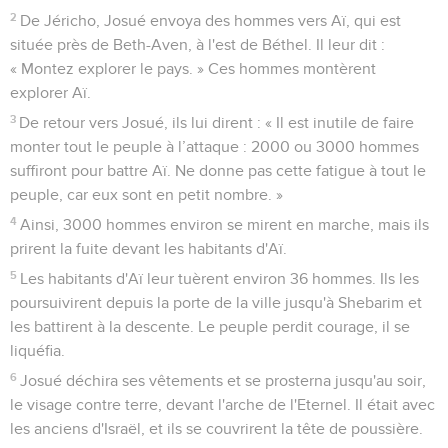
2
De Jéricho, Josué envoya des hommes vers Aï, qui est
située près de Beth-Aven, à l'est de Béthel. Il leur dit :
« Montez explorer le pays. » Ces hommes montèrent
explorer Aï.
3
De retour vers Josué, ils lui dirent : « Il est inutile de faire
monter tout le peuple à l’attaque : 2000 ou 3000 hommes
suffiront pour battre Aï. Ne donne pas cette fatigue à tout le
peuple, car eux sont en petit nombre. »
4
Ainsi, 3000 hommes environ se mirent en marche, mais ils
prirent la fuite devant les habitants d'Aï.
5
Les habitants d'Aï leur tuèrent environ 36 hommes. Ils les
poursuivirent depuis la porte de la ville jusqu'à Shebarim et
les battirent à la descente. Le peuple perdit courage, il se
liquéfia.
6
Josué déchira ses vêtements et se prosterna jusqu'au soir,
le visage contre terre, devant l'arche de l'Eternel. Il était avec
les anciens d'Israël, et ils se couvrirent la tête de poussière.