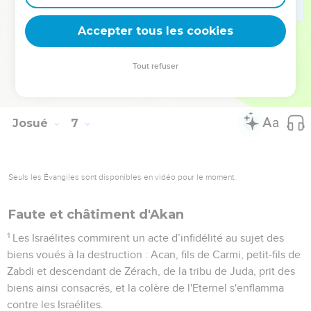
26
Ce fut alors que Josué jura : « Maudit soit devant l'Eternel
l'homme qui se lèvera pour reconstruire cette ville de
Accepter tous les cookies
Jéricho ! Il en jettera les fondations au prix de son fils aîné et
il en posera les portes au prix de son plus jeune fils. »
Tout refuser
27
L'Eternel fut avec Josué et l’on parla de lui dans tout le
pays.
Josué
7
Seuls les Évangiles sont disponibles en vidéo pour le moment.
Faute et châtiment d'Akan
1
Les Israélites commirent un acte d’infidélité au sujet des
biens voués à la destruction : Acan, fils de Carmi, petit-fils de
Zabdi et descendant de Zérach, de la tribu de Juda, prit des
biens ainsi consacrés, et la colère de l'Eternel s'enflamma
contre les Israélites.