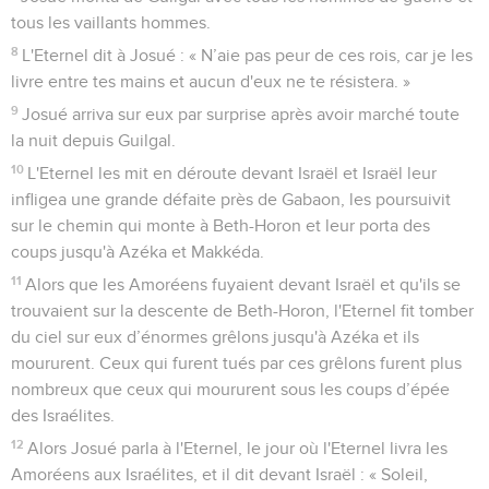
tous les vaillants hommes.
8
L'Eternel dit à Josué : « N’aie pas peur de ces rois, car je les
livre entre tes mains et aucun d'eux ne te résistera. »
9
Josué arriva sur eux par surprise après avoir marché toute
la nuit depuis Guilgal.
10
L'Eternel les mit en déroute devant Israël et Israël leur
infligea une grande défaite près de Gabaon, les poursuivit
sur le chemin qui monte à Beth-Horon et leur porta des
coups jusqu'à Azéka et Makkéda.
11
Alors que les Amoréens fuyaient devant Israël et qu'ils se
trouvaient sur la descente de Beth-Horon, l'Eternel fit tomber
du ciel sur eux d’énormes grêlons jusqu'à Azéka et ils
moururent. Ceux qui furent tués par ces grêlons furent plus
nombreux que ceux qui moururent sous les coups d’épée
des Israélites.
12
Alors Josué parla à l'Eternel, le jour où l'Eternel livra les
Amoréens aux Israélites, et il dit devant Israël : « Soleil,