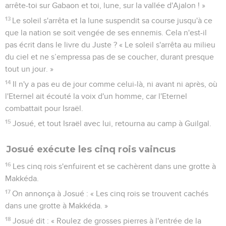
arrête-toi sur Gabaon et toi, lune, sur la vallée d'Ajalon ! »
13
Le soleil s'arrêta et la lune suspendit sa course jusqu'à ce
que la nation se soit vengée de ses ennemis. Cela n'est-il
pas écrit dans le livre du Juste ? « Le soleil s'arrêta au milieu
du ciel et ne s’empressa pas de se coucher, durant presque
tout un jour. »
14
Il n'y a pas eu de jour comme celui-là, ni avant ni après, où
l'Eternel ait écouté la voix d'un homme, car l'Eternel
combattait pour Israël.
15
Josué, et tout Israël avec lui, retourna au camp à Guilgal.
Josué exécute les cinq rois vaincus
16
Les cinq rois s'enfuirent et se cachèrent dans une grotte à
Makkéda.
17
On annonça à Josué : « Les cinq rois se trouvent cachés
dans une grotte à Makkéda. »
18
Josué dit : « Roulez de grosses pierres à l'entrée de la