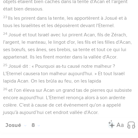
objets étaient bien cachés dans la tente d'Acan et l'argent
était bien dessous.
23
Ils les prirent dans la tente, les apportèrent à Josué et à
tous les Israélites et les déposèrent devant l'Eternel.
24
Josué et tout Israël avec lui prirent Acan, fils de Zérach,
l'argent, le manteau, le lingot d'or, les fils et les filles d'Acan,
ses bœufs, ses ânes, ses brebis, sa tente et tout ce qui lui
appartenait. Ils les firent monter dans la vallée d'Acor.
25
Josué dit : « Pourquoi as-tu causé notre malheur ?
L'Eternel causera ton malheur aujourd'hui. » Et tout Israël
lapida Acan. On les brûla au feu, on les lapida
26
et l'on éleva sur Acan un grand tas de pierres qui subsiste
encore aujourd'hui. L'Eternel renonça alors à son ardente
colère. C'est à cause de cet événement qu'on a appelé
jusqu'à aujourd’hui cet endroit vallée d'Acor.
Josué
8