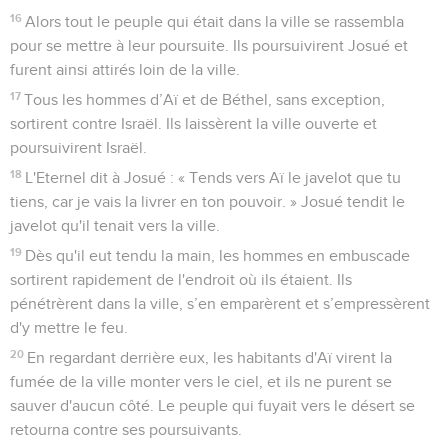
16
Alors tout le peuple qui était dans la ville se rassembla
pour se mettre à leur poursuite. Ils poursuivirent Josué et
furent ainsi attirés loin de la ville.
17
Tous les hommes d’Aï et de Béthel, sans exception,
sortirent contre Israël. Ils laissèrent la ville ouverte et
poursuivirent Israël.
18
L'Eternel dit à Josué : « Tends vers Aï le javelot que tu
tiens, car je vais la livrer en ton pouvoir. » Josué tendit le
javelot qu'il tenait vers la ville.
19
Dès qu'il eut tendu la main, les hommes en embuscade
sortirent rapidement de l'endroit où ils étaient. Ils
pénétrèrent dans la ville, s’en emparèrent et s’empressèrent
d'y mettre le feu.
20
En regardant derrière eux, les habitants d'Aï virent la
fumée de la ville monter vers le ciel, et ils ne purent se
sauver d'aucun côté. Le peuple qui fuyait vers le désert se
retourna contre ses poursuivants.