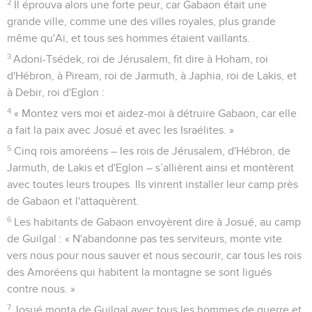
2
Il éprouva alors une forte peur, car Gabaon était une
grande ville, comme une des villes royales, plus grande
même qu'Aï, et tous ses hommes étaient vaillants.
3
Adoni-Tsédek, roi de Jérusalem, fit dire à Hoham, roi
d'Hébron, à Piream, roi de Jarmuth, à Japhia, roi de Lakis, et
à Debir, roi d'Eglon :
4
« Montez vers moi et aidez-moi à détruire Gabaon, car elle
a fait la paix avec Josué et avec les Israélites. »
5
Cinq rois amoréens – les rois de Jérusalem, d'Hébron, de
Jarmuth, de Lakis et d'Eglon – s’allièrent ainsi et montèrent
avec toutes leurs troupes. Ils vinrent installer leur camp près
de Gabaon et l'attaquèrent.
6
Les habitants de Gabaon envoyèrent dire à Josué, au camp
de Guilgal : « N'abandonne pas tes serviteurs, monte vite
vers nous pour nous sauver et nous secourir, car tous les rois
des Amoréens qui habitent la montagne se sont ligués
contre nous. »
7
Josué monta de Guilgal avec tous les hommes de guerre et