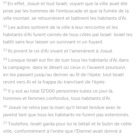
21
En effet, Josué et tout Israël, voyant que la ville avait été
prise par les hommes de l'embuscade et que la fumée de la
ville montait, se retournèrent et battirent les habitants d'Aï.
22
Les autres sortirent de la ville à leur rencontre et les
habitants d'Aï furent cernés de tous côtés par Israël. Israël les
battit sans leur laisser un survivant ni un fuyard.
23
Ils prirent le roi d'Aï vivant et l'amenèrent à Josué.
24
Lorsque Israël eut fini de tuer tous les habitants d'Aï dans
la campagne, dans le désert où ceux-ci l'avaient poursuivi,
en les passant jusqu'au dernier au fil de l'épée, tout Israël
revint vers Aï et la frappa du tranchant de l'épée.
25
Il y eut au total 12'000 personnes tuées ce jour-là,
hommes et femmes confondus, tous habitants d'Aï.
26
Josué ne retira pas la main qu'il tenait tendue avec le
javelot tant que tous les habitants ne furent pas exterminés.
27
Toutefois, Israël garda pour lui le bétail et le butin de cette
ville, conformément à l'ordre que l'Eternel avait donné à