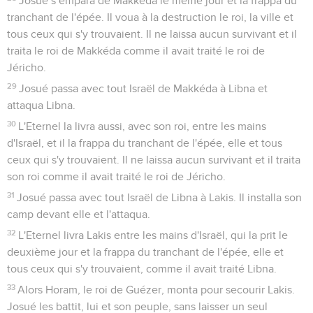
Josué s’empara de Makkéda le même jour et la frappa du
tranchant de l'épée. Il voua à la destruction le roi, la ville et
tous ceux qui s'y trouvaient. Il ne laissa aucun survivant et il
traita le roi de Makkéda comme il avait traité le roi de
Jéricho.
29
Josué passa avec tout Israël de Makkéda à Libna et
attaqua Libna.
30
L'Eternel la livra aussi, avec son roi, entre les mains
d'Israël, et il la frappa du tranchant de l'épée, elle et tous
ceux qui s'y trouvaient. Il ne laissa aucun survivant et il traita
son roi comme il avait traité le roi de Jéricho.
31
Josué passa avec tout Israël de Libna à Lakis. Il installa son
camp devant elle et l'attaqua.
32
L'Eternel livra Lakis entre les mains d'Israël, qui la prit le
deuxième jour et la frappa du tranchant de l'épée, elle et
tous ceux qui s'y trouvaient, comme il avait traité Libna.
33
Alors Horam, le roi de Guézer, monta pour secourir Lakis.
Josué les battit, lui et son peuple, sans laisser un seul