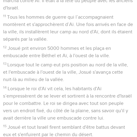
marcha contre Aï. Il était à la tête du peuple avec les anciens
d'Israël.
11
Tous les hommes de guerre qui l’accompagnaient
montèrent et s'approchèrent d’Aï. Une fois arrivés en face de
la ville, ils installèrent leur camp au nord d'Aï, dont ils étaient
séparés par la vallée.
12
Josué prit environ 5000 hommes et les plaça en
embuscade entre Béthel et Aï, à l'ouest de la ville.
13
Lorsque tout le camp eut pris position au nord de la ville,
et l'embuscade à l'ouest de la ville, Josué s'avança cette
nuit-là au milieu de la vallée.
14
Lorsque le roi d'Aï vit cela, les habitants d'Aï
s’empressèrent de se lever et sortirent à la rencontre d'Israël
pour le combattre. Le roi se dirigea avec tout son peuple
vers un endroit fixé, du côté de la plaine, sans savoir qu'il y
avait derrière la ville une embuscade contre lui.
15
Josué et tout Israël firent semblant d'être battus devant
eux et s'enfuirent par le chemin du désert.