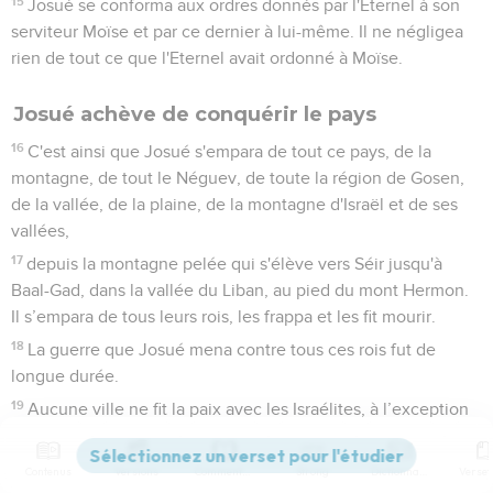
15
Josué se conforma aux ordres donnés par l'Eternel à son
serviteur Moïse et par ce dernier à lui-même. Il ne négligea
rien de tout ce que l'Eternel avait ordonné à Moïse.
Josué achève de conquérir le pays
16
C'est ainsi que Josué s'empara de tout ce pays, de la
montagne, de tout le Néguev, de toute la région de Gosen,
de la vallée, de la plaine, de la montagne d'Israël et de ses
vallées,
17
depuis la montagne pelée qui s'élève vers Séir jusqu'à
Baal-Gad, dans la vallée du Liban, au pied du mont Hermon.
Il s’empara de tous leurs rois, les frappa et les fit mourir.
18
La guerre que Josué mena contre tous ces rois fut de
longue durée.
19
Aucune ville ne fit la paix avec les Israélites, à l’exception
de Gabaon, qui était habitée par les Héviens. Ils les prirent
toutes en combattant.
Contenus
Versions
Commentaires
Strong
Dictionnaire
20