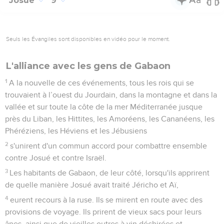
Josué
9
Seuls les Évangiles sont disponibles en vidéo pour le moment.
L'alliance avec les gens de Gabaon
1
A la nouvelle de ces événements, tous les rois qui se
trouvaient à l’ouest du Jourdain, dans la montagne et dans la
vallée et sur toute la côte de la mer Méditerranée jusque
près du Liban, les Hittites, les Amoréens, les Cananéens, les
Phéréziens, les Héviens et les Jébusiens
2
s'unirent d'un commun accord pour combattre ensemble
contre Josué et contre Israël.
3
Les habitants de Gabaon, de leur côté, lorsqu'ils apprirent
de quelle manière Josué avait traité Jéricho et Aï,
4
eurent recours à la ruse. Ils se mirent en route avec des
provisions de voyage. Ils prirent de vieux sacs pour leurs
ânes, ainsi que de vieilles outres à vin déchirées et