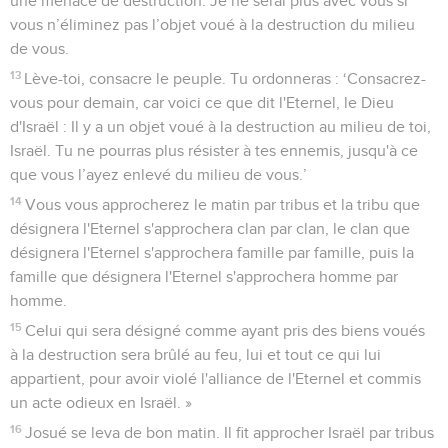
une menace de destruction. Je ne serai plus avec vous si
vous n’éliminez pas l’objet voué à la destruction du milieu
de vous.
13
Lève-toi, consacre le peuple. Tu ordonneras : ‘Consacrez-
vous pour demain, car voici ce que dit l'Eternel, le Dieu
d'Israël : Il y a un objet voué à la destruction au milieu de toi,
Israël. Tu ne pourras plus résister à tes ennemis, jusqu'à ce
que vous l’ayez enlevé du milieu de vous.’
14
Vous vous approcherez le matin par tribus et la tribu que
désignera l'Eternel s'approchera clan par clan, le clan que
désignera l'Eternel s'approchera famille par famille, puis la
famille que désignera l'Eternel s'approchera homme par
homme.
15
Celui qui sera désigné comme ayant pris des biens voués
à la destruction sera brûlé au feu, lui et tout ce qui lui
appartient, pour avoir violé l'alliance de l'Eternel et commis
un acte odieux en Israël. »
16
Josué se leva de bon matin. Il fit approcher Israël par tribus