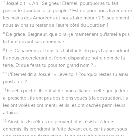
7
Josué dit : « Ah ! Seigneur Eternel, pourquoi as-tu fait
passer le Jourdain à ce peuple ? Est-ce pour nous livrer entre
les mains des Amoréens et nous faire mourir ? Si seulement
nous avions su rester de l'autre côté du Jourdain !
8
De grâce, Seigneur, que dirai-je maintenant qu'Israël a pris
la fuite devant ses ennemis ?
9
Les Cananéens et tous les habitants du pays l'apprendront.
Ils nous encercleront et feront disparaître notre nom de la
terre. Et que feras-tu pour ton grand nom ? »
10
L'Eternel dit à Josué : « Lève-toi ! Pourquoi restes-tu ainsi
prosterné ?
11
Israël a péché. Ils ont violé mon alliance, celle que je leur
ai prescrite ; ils ont pris des biens voués à la destruction, ils
les ont volés et ont menti, et ils les ont cachés parmi leurs
affaires.
12
Ainsi, les Israélites ne peuvent plus résister à leurs
ennemis. Ils prendront la fuite devant eux, car ils sont sous