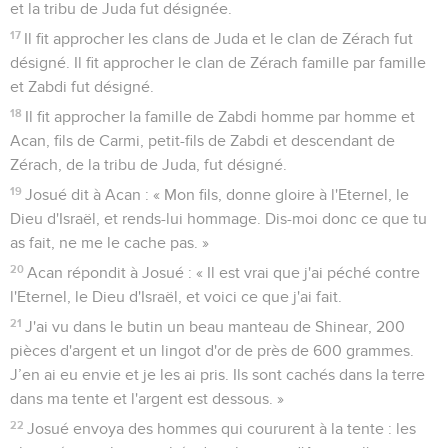
et la tribu de Juda fut désignée.
17
Il fit approcher les clans de Juda et le clan de Zérach fut
désigné. Il fit approcher le clan de Zérach famille par famille
et Zabdi fut désigné.
18
Il fit approcher la famille de Zabdi homme par homme et
Acan, fils de Carmi, petit-fils de Zabdi et descendant de
Zérach, de la tribu de Juda, fut désigné.
19
Josué dit à Acan : « Mon fils, donne gloire à l'Eternel, le
Dieu d'Israël, et rends-lui hommage. Dis-moi donc ce que tu
as fait, ne me le cache pas. »
20
Acan répondit à Josué : « Il est vrai que j'ai péché contre
l'Eternel, le Dieu d'Israël, et voici ce que j'ai fait.
21
J'ai vu dans le butin un beau manteau de Shinear, 200
pièces d'argent et un lingot d'or de près de 600 grammes.
J’en ai eu envie et je les ai pris. Ils sont cachés dans la terre
dans ma tente et l'argent est dessous. »
22
Josué envoya des hommes qui coururent à la tente : les