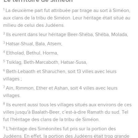
1
La deuxième part fut attribuée par tirage au sort à Siméon,
aux clans de la tribu de Siméon. Leur héritage était situé au
milieu de celui des Judéens.
2
Ils eurent dans leur héritage Beer-Shéba, Shéba, Molada,
3
Hatsar-Shual, Bala, Atsem,
4
Eltholad, Bethul, Horma,
5
Tsiklag, Beth-Marcaboth, Hatsar-Susa,
6
Beth-Lebaoth et Sharuchen, soit 13 villes avec leurs
villages ;
7
Aïn, Rimmon, Ether et Ashan, soit 4 villes avec leurs
villages.
8
Ils eurent aussi tous les villages situés aux environs de ces
villes jusqu'à Baalath-Beer, c’est-à-dire Ramath du sud. Tel
fut l'héritage des clans de la tribu de Siméon.
9
L'héritage des Siméonites fut pris sur la portion des
Judéens. En effet, la portion des Judéens était trop grande