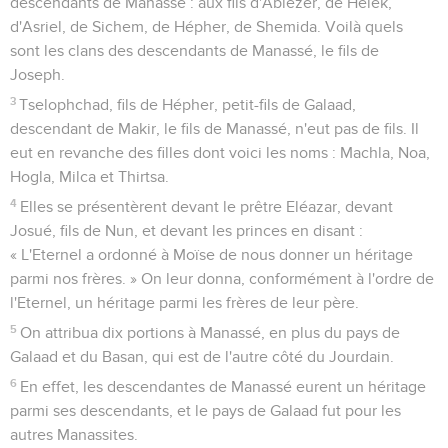
descendants de Manassé : aux fils d'Abiézer, de Hélek,
d'Asriel, de Sichem, de Hépher, de Shemida. Voilà quels
sont les clans des descendants de Manassé, le fils de
Joseph.
3
Tselophchad, fils de Hépher, petit-fils de Galaad,
descendant de Makir, le fils de Manassé, n'eut pas de fils. Il
eut en revanche des filles dont voici les noms : Machla, Noa,
Hogla, Milca et Thirtsa.
4
Elles se présentèrent devant le prêtre Eléazar, devant
Josué, fils de Nun, et devant les princes en disant :
« L'Eternel a ordonné à Moïse de nous donner un héritage
parmi nos frères. » On leur donna, conformément à l'ordre de
l'Eternel, un héritage parmi les frères de leur père.
5
On attribua dix portions à Manassé, en plus du pays de
Galaad et du Basan, qui est de l'autre côté du Jourdain.
6
En effet, les descendantes de Manassé eurent un héritage
parmi ses descendants, et le pays de Galaad fut pour les
autres Manassites.