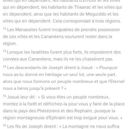
villes qui en dépendent, les habitants d'En-Dor et les villes
qui en dépendent, les habitants de Thaanac et les villes qui
en dépendent, ainsi que les habitants de Meguiddo et les
villes qui en dépendent. Cela correspondait à trois régions.
12
Les Manassites furent incapables de prendre possession
de ces villes et les Cananéens voulurent rester dans la
région.
13
Lorsque les Israélites furent plus forts, ils imposèrent des
corvées aux Cananéens, mais ils ne les chassèrent pas.
14
Les descendants de Joseph dirent à Josué : « Pourquoi
nous as-tu donné en héritage un seul lot, une seule part,
alors que nous formons un peuple nombreux et que l'Eternel
nous a bénis jusqu'à présent ? »
15
Josué leur dit : « Si vous êtes un peuple nombreux,
montez à la forêt et défrichez-la pour vous y faire de la place
dans le pays des Phéréziens et des Rephaïm, puisque la
région montagneuse d'Ephraïm est trop exiguë pour vous. »
16
Les fils de Joseph dirent : « La montagne ne nous suffira