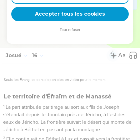
Dans le désert : Beth-Araba, Middin, Secaca,
62
Nibshan, Ir-Hammélach et En-Guédi, soit 6 villes avec
Accepter tous les cookies
leurs villages.
63
Les Judéens ne parvinrent pas à chasser les Jébusiens qui
Tout refuser
habitaient à Jérusalem, et les Jébusiens ont habité avec eux
à Jérusalem jusqu'à aujourd’hui.
Josué
16
Seuls les Évangiles sont disponibles en vidéo pour le moment.
Le territoire d'Éfraïm et de Manassé
1
La part attribuée par tirage au sort aux fils de Joseph
s'étendait depuis le Jourdain près de Jéricho, à l’est des
eaux de Jéricho. La frontière suivait le désert qui monte de
Jéricho à Béthel en passant par la montagne.
2
Elle continuait de Béthel à Luz et passait vers la frontière