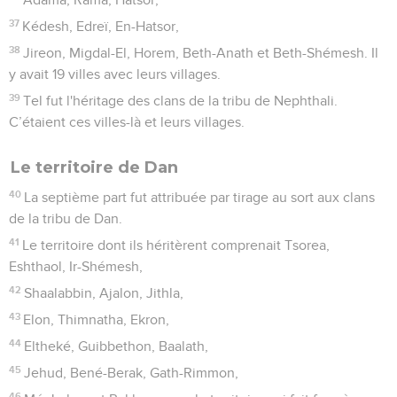
37
Kédesh, Edreï, En-Hatsor,
38
Jireon, Migdal-El, Horem, Beth-Anath et Beth-Shémesh. Il
y avait 19 villes avec leurs villages.
39
Tel fut l'héritage des clans de la tribu de Nephthali.
C’étaient ces villes-là et leurs villages.
Le territoire de Dan
40
La septième part fut attribuée par tirage au sort aux clans
de la tribu de Dan.
41
Le territoire dont ils héritèrent comprenait Tsorea,
Eshthaol, Ir-Shémesh,
42
Shaalabbin, Ajalon, Jithla,
43
Elon, Thimnatha, Ekron,
44
Eltheké, Guibbethon, Baalath,
45
Jehud, Bené-Berak, Gath-Rimmon,
46