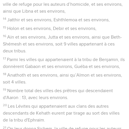
ville de refuge pour les auteurs d’homicide, et ses environs,
ainsi que Libna et ses environs,
14
Jatthir et ses environs, Eshthlemoa et ses environs,
15
Holon et ses environs, Debir et ses environs,
16
Aïn et ses environs, Jutta et ses environs, ainsi que Beth-
Shémesh et ses environs, soit 9 villes appartenant à ces
deux tribus.
17
Parmi les villes qui appartenaient à la tribu de Benjamin, ils
donnèrent Gabaon et ses environs, Guéba et ses environs,
18
Anathoth et ses environs, ainsi qu’Almon et ses environs,
soit 4 villes.
19
Nombre total des villes des prêtres qui descendaient
d'Aaron : 13, avec leurs environs.
20
Les Lévites qui appartenaient aux clans des autres
descendants de Kehath eurent par tirage au sort des villes
de la tribu d'Ephraïm.
21
On leur donna Sichem, la ville de refuge pour les auteurs