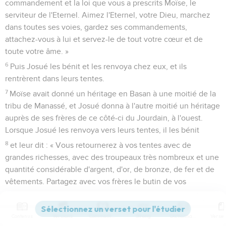
commandement et la loi que vous a prescrits Moïse, le
serviteur de l'Eternel. Aimez l'Eternel, votre Dieu, marchez
dans toutes ses voies, gardez ses commandements,
attachez-vous à lui et servez-le de tout votre cœur et de
toute votre âme. »
6
Puis Josué les bénit et les renvoya chez eux, et ils
rentrèrent dans leurs tentes.
7
Moïse avait donné un héritage en Basan à une moitié de la
tribu de Manassé, et Josué donna à l'autre moitié un héritage
auprès de ses frères de ce côté-ci du Jourdain, à l'ouest.
Lorsque Josué les renvoya vers leurs tentes, il les bénit
8
et leur dit : « Vous retournerez à vos tentes avec de
grandes richesses, avec des troupeaux très nombreux et une
quantité considérable d'argent, d'or, de bronze, de fer et de
vêtements. Partagez avec vos frères le butin de vos
ennemis. »
Contenus
Versions
Commentaires
Strong
Dictionnaire
L'autel construit près du Jourdain