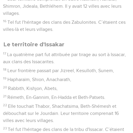
Shimron, Jideala, Bethléhem. Il y avait 12 villes avec leurs
villages.
16
Tel fut l'héritage des clans des Zabulonites. C’étaient ces
villes-là et leurs villages.
Le territoire d'Issakar
17
La quatrième part fut attribuée par tirage au sort à Issacar,
aux clans des Issacarites.
18
Leur frontière passait par Jizreel, Kesulloth, Sunem,
19
Hapharaïm, Shion, Anacharath,
20
Rabbith, Kishjon, Abets,
21
Rémeth, En-Gannim, En-Hadda et Beth-Patsets.
22
Elle touchait Thabor, Shachatsima, Beth-Shémesh et
débouchait sur le Jourdain. Leur territoire comprenait 16
villes avec leurs villages.
23
Tel fut l'héritage des clans de la tribu d'Issacar. C’étaient