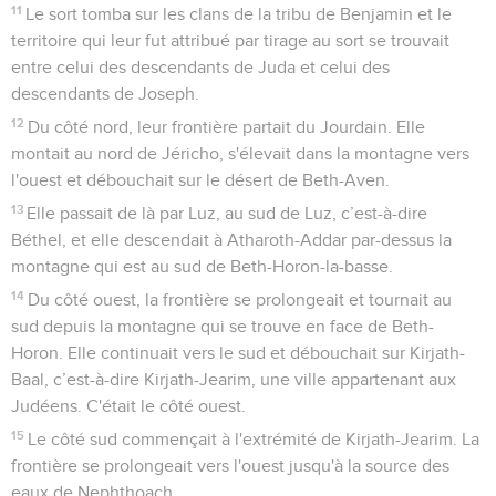
11
Le sort tomba sur les clans de la tribu de Benjamin et le
territoire qui leur fut attribué par tirage au sort se trouvait
entre celui des descendants de Juda et celui des
descendants de Joseph.
12
Du côté nord, leur frontière partait du Jourdain. Elle
montait au nord de Jéricho, s'élevait dans la montagne vers
l'ouest et débouchait sur le désert de Beth-Aven.
13
Elle passait de là par Luz, au sud de Luz, c’est-à-dire
Béthel, et elle descendait à Atharoth-Addar par-dessus la
montagne qui est au sud de Beth-Horon-la-basse.
14
Du côté ouest, la frontière se prolongeait et tournait au
sud depuis la montagne qui se trouve en face de Beth-
Horon. Elle continuait vers le sud et débouchait sur Kirjath-
Baal, c’est-à-dire Kirjath-Jearim, une ville appartenant aux
Judéens. C'était le côté ouest.
15
Le côté sud commençait à l'extrémité de Kirjath-Jearim. La
frontière se prolongeait vers l'ouest jusqu'à la source des
eaux de Nephthoach.