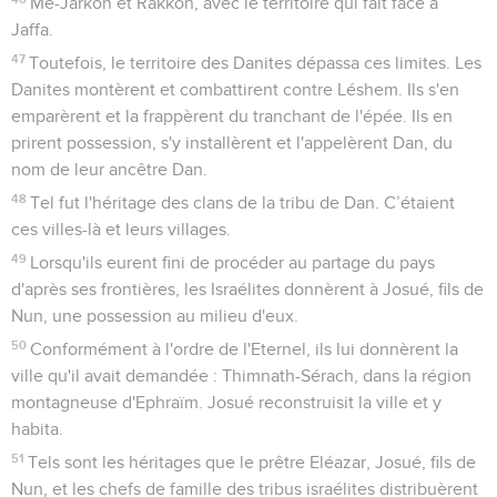
Mé-Jarkon et Rakkon, avec le territoire qui fait face à
Jaffa.
47
Toutefois, le territoire des Danites dépassa ces limites. Les
Danites montèrent et combattirent contre Léshem. Ils s'en
emparèrent et la frappèrent du tranchant de l'épée. Ils en
prirent possession, s'y installèrent et l'appelèrent Dan, du
nom de leur ancêtre Dan.
48
Tel fut l'héritage des clans de la tribu de Dan. C’étaient
ces villes-là et leurs villages.
49
Lorsqu'ils eurent fini de procéder au partage du pays
d'après ses frontières, les Israélites donnèrent à Josué, fils de
Nun, une possession au milieu d'eux.
50
Conformément à l'ordre de l'Eternel, ils lui donnèrent la
ville qu'il avait demandée : Thimnath-Sérach, dans la région
montagneuse d'Ephraïm. Josué reconstruisit la ville et y
habita.
51
Tels sont les héritages que le prêtre Eléazar, Josué, fils de
Nun, et les chefs de famille des tribus israélites distribuèrent