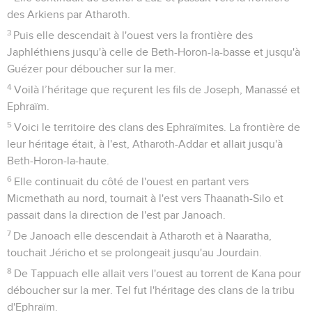
des Arkiens par Atharoth.
3
Puis elle descendait à l'ouest vers la frontière des
Japhléthiens jusqu'à celle de Beth-Horon-la-basse et jusqu'à
Guézer pour déboucher sur la mer.
4
Voilà l’héritage que reçurent les fils de Joseph, Manassé et
Ephraïm.
5
Voici le territoire des clans des Ephraïmites. La frontière de
leur héritage était, à l'est, Atharoth-Addar et allait jusqu'à
Beth-Horon-la-haute.
6
Elle continuait du côté de l'ouest en partant vers
Micmethath au nord, tournait à l'est vers Thaanath-Silo et
passait dans la direction de l'est par Janoach.
7
De Janoach elle descendait à Atharoth et à Naaratha,
touchait Jéricho et se prolongeait jusqu'au Jourdain.
8
De Tappuach elle allait vers l'ouest au torrent de Kana pour
déboucher sur la mer. Tel fut l'héritage des clans de la tribu
d'Ephraïm.