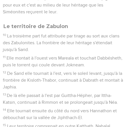
pour eux et c'est au milieu de leur héritage que les
Siméonites reçurent le leur.
Le territoire de Zabulon
10
La troisième part fut attribuée par tirage au sort aux clans
des Zabulonites. La frontière de leur héritage s'étendait
jusqu'à Sarid.
11
Elle montait à l'ouest vers Mareala et touchait Dabbésheth,
puis le torrent qui coule devant Jokneam.
12
De Sarid elle tournait à l'est, vers le soleil levant, jusqu'à la
frontière de Kisloth-Thabor, continuait à Dabrath et montait à
Japhia.
13
De là elle passait à l'est par Guittha-Hépher, par Ittha-
Katsin, continuait à Rimmon et se prolongeait jusqu'à Néa.
14
Elle tournait ensuite du côté du nord vers Hannathon et
débouchait sur la vallée de Jiphthach-El.
15
Leur territoire comprenait en outre Katthath, Nahalal,