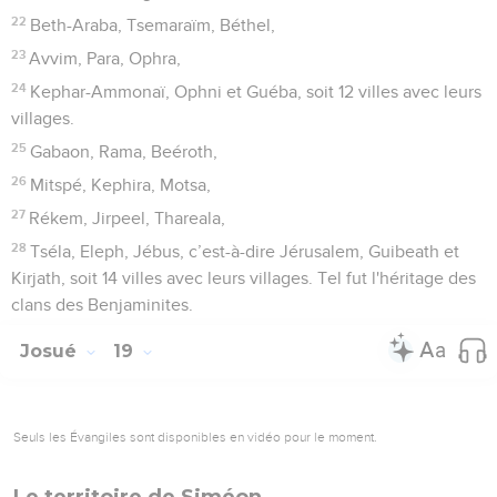
22
Beth-Araba, Tsemaraïm, Béthel,
23
Avvim, Para, Ophra,
24
Kephar-Ammonaï, Ophni et Guéba, soit 12 villes avec leurs
villages.
25
Gabaon, Rama, Beéroth,
26
Mitspé, Kephira, Motsa,
27
Rékem, Jirpeel, Thareala,
28
Tséla, Eleph, Jébus, c’est-à-dire Jérusalem, Guibeath et
Kirjath, soit 14 villes avec leurs villages. Tel fut l'héritage des
clans des Benjaminites.
Josué
19
Seuls les Évangiles sont disponibles en vidéo pour le moment.
Le territoire de Siméon