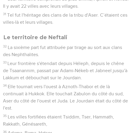
Il y avait 22 villes avec leurs villages.
31
Tel fut l'héritage des clans de la tribu d'Aser. C’étaient ces
villes-là et leurs villages.
Le territoire de Neftali
32
La sixième part fut attribuée par tirage au sort aux clans
des Nephthalites.
33
Leur frontière s'étendait depuis Héleph, depuis le chêne
de Tsaanannim, passait par Adami-Nékeb et Jabneel jusqu'à
Lakkum et débouchait sur le Jourdain.
34
Elle tournait vers l'ouest à Aznoth-Thabor et de là
continuait à Hukkok. Elle touchait Zabulon du côté du sud,
Aser du côté de l'ouest et Juda. Le Jourdain était du côté de
l'est.
35
Les villes fortifiées étaient Tsiddim, Tser, Hammath,
Rakkath, Génésareth,
36
Adama, Rama, Hatsor,