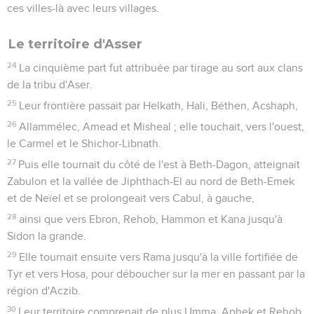
ces villes-là avec leurs villages.
Le territoire d'Asser
24
La cinquième part fut attribuée par tirage au sort aux clans
de la tribu d'Aser.
25
Leur frontière passait par Helkath, Hali, Béthen, Acshaph,
26
Allammélec, Amead et Misheal ; elle touchait, vers l'ouest,
le Carmel et le Shichor-Libnath.
27
Puis elle tournait du côté de l'est à Beth-Dagon, atteignait
Zabulon et la vallée de Jiphthach-El au nord de Beth-Emek
et de Neïel et se prolongeait vers Cabul, à gauche,
28
ainsi que vers Ebron, Rehob, Hammon et Kana jusqu'à
Sidon la grande.
29
Elle tournait ensuite vers Rama jusqu'à la ville fortifiée de
Tyr et vers Hosa, pour déboucher sur la mer en passant par la
région d'Aczib.
30
Leur territoire comprenait de plus Umma, Aphek et Rehob.