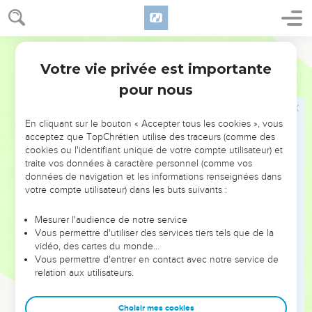
49
Danna, Kirjath-Sanna, c’est-à-dire Debir,
50
Anab, Eshthemo, Anim,
Segond 21
51
Gosen, Holon et Guilo, soit 11 villes avec leurs villages.
Votre vie privée est importante
Josué
15
52
Arab, Duma, Eshean,
pour nous
53
Janum, Beth-Tappuach, Aphéka,
54
Humta, Kirjath-Arba, c’est-à-dire Hébron, et Tsior, soit 9
En cliquant sur le bouton « Accepter tous les cookies », vous
villes avec leurs villages.
acceptez que TopChrétien utilise des traceurs (comme des
cookies ou l'identifiant unique de votre compte utilisateur) et
55
Maon, Carmel, Ziph, Juta,
traite vos données à caractère personnel (comme vos
56
Jizreel, Jokdeam, Zanoach,
données de navigation et les informations renseignées dans
votre compte utilisateur) dans les buts suivants :
57
Kaïn, Guibea et Thimna, soit 10 villes avec leurs villages.
58
Halhul, Beth-Tsur, Guedor,
Mesurer l'audience de notre service
Vous permettre d'utiliser des services tiers tels que de la
59
Maarath, Beth-Anoth et Elthekon, soit 6 villes avec leurs
vidéo, des cartes du monde…
villages.
Vous permettre d'entrer en contact avec notre service de
relation aux utilisateurs.
60
Kirjath-Baal, c’est-à-dire Kirjath-Jearim, et Rabba, soit 2
villes avec leurs villages.
Choisir mes cookies
61