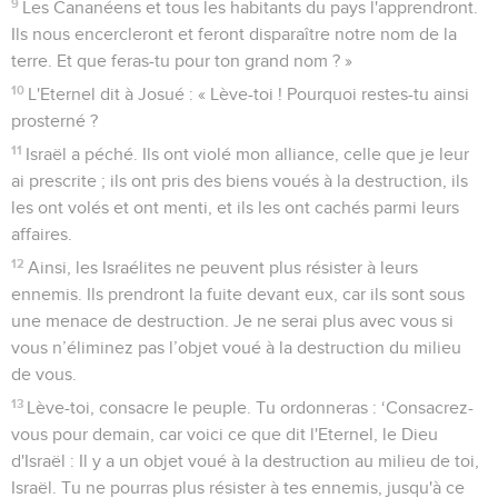
9
Les Cananéens et tous les habitants du pays l'apprendront.
Ils nous encercleront et feront disparaître notre nom de la
terre. Et que feras-tu pour ton grand nom ? »
10
L'Eternel dit à Josué : « Lève-toi ! Pourquoi restes-tu ainsi
prosterné ?
11
Israël a péché. Ils ont violé mon alliance, celle que je leur
ai prescrite ; ils ont pris des biens voués à la destruction, ils
les ont volés et ont menti, et ils les ont cachés parmi leurs
affaires.
12
Ainsi, les Israélites ne peuvent plus résister à leurs
ennemis. Ils prendront la fuite devant eux, car ils sont sous
une menace de destruction. Je ne serai plus avec vous si
vous n’éliminez pas l’objet voué à la destruction du milieu
de vous.
13
Lève-toi, consacre le peuple. Tu ordonneras : ‘Consacrez-
vous pour demain, car voici ce que dit l'Eternel, le Dieu
d'Israël : Il y a un objet voué à la destruction au milieu de toi,
Israël. Tu ne pourras plus résister à tes ennemis, jusqu'à ce