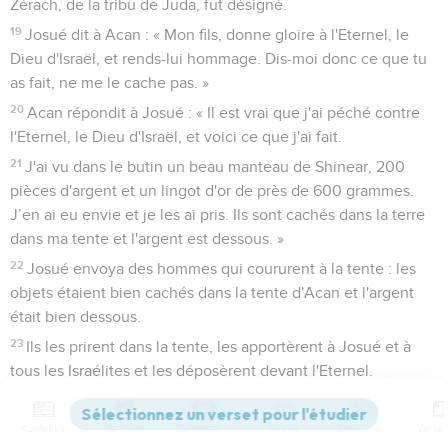
Zérach, de la tribu de Juda, fut désigné.
19
Josué dit à Acan : « Mon fils, donne gloire à l'Eternel, le
Dieu d'Israël, et rends-lui hommage. Dis-moi donc ce que tu
as fait, ne me le cache pas. »
20
Acan répondit à Josué : « Il est vrai que j'ai péché contre
l'Eternel, le Dieu d'Israël, et voici ce que j'ai fait.
21
J'ai vu dans le butin un beau manteau de Shinear, 200
pièces d'argent et un lingot d'or de près de 600 grammes.
J’en ai eu envie et je les ai pris. Ils sont cachés dans la terre
dans ma tente et l'argent est dessous. »
22
Josué envoya des hommes qui coururent à la tente : les
objets étaient bien cachés dans la tente d'Acan et l'argent
était bien dessous.
23
Ils les prirent dans la tente, les apportèrent à Josué et à
tous les Israélites et les déposèrent devant l'Eternel.
24
Josué et tout Israël avec lui prirent Acan, fils de Zérach,
l'argent, le manteau, le lingot d'or, les fils et les filles d'Acan,
Contenus
Versions
Commentaires
Strong
Dictionnaire