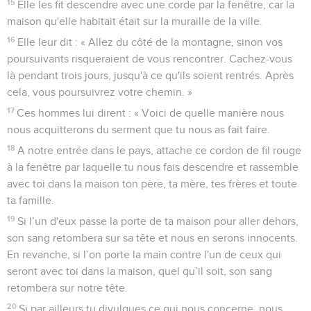
15
Elle les fit descendre avec une corde par la fenêtre, car la
maison qu'elle habitait était sur la muraille de la ville.
16
Elle leur dit : « Allez du côté de la montagne, sinon vos
poursuivants risqueraient de vous rencontrer. Cachez-vous
là pendant trois jours, jusqu'à ce qu'ils soient rentrés. Après
cela, vous poursuivrez votre chemin. »
17
Ces hommes lui dirent : « Voici de quelle manière nous
nous acquitterons du serment que tu nous as fait faire.
18
A notre entrée dans le pays, attache ce cordon de fil rouge
à la fenêtre par laquelle tu nous fais descendre et rassemble
avec toi dans la maison ton père, ta mère, tes frères et toute
ta famille.
19
Si l’un d'eux passe la porte de ta maison pour aller dehors,
son sang retombera sur sa tête et nous en serons innocents.
En revanche, si l’on porte la main contre l'un de ceux qui
seront avec toi dans la maison, quel qu’il soit, son sang
retombera sur notre tête.
20
Si par ailleurs tu divulgues ce qui nous concerne, nous