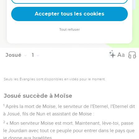
refus de compromis avec la religion cananéenne. La terre
donnée est aussi à conquérir.
Accepter tous les cookies
La Bible Du Semeur Copyright © 1992, 1999 by Biblica, Inc.® Used by
Tout refuser
permission. All rights reserved worldwide.
Josué
1
Seuls les Évangiles sont disponibles en vidéo pour le moment.
Josué succède à Moïse
1
Après la mort de Moïse, le serviteur de l'Eternel, l'Eternel dit
à Josué, fils de Nun et assistant de Moïse :
2
« Mon serviteur Moïse est mort. Maintenant, lève-toi, passe
le Jourdain avec tout ce peuple pour entrer dans le pays que
je donne aux Israélites.