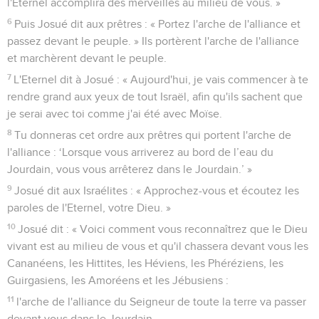
l'Eternel accomplira des merveilles au milieu de vous. »
6
Puis Josué dit aux prêtres : « Portez l'arche de l'alliance et
passez devant le peuple. » Ils portèrent l'arche de l'alliance
et marchèrent devant le peuple.
7
L'Eternel dit à Josué : « Aujourd'hui, je vais commencer à te
rendre grand aux yeux de tout Israël, afin qu'ils sachent que
je serai avec toi comme j'ai été avec Moïse.
8
Tu donneras cet ordre aux prêtres qui portent l'arche de
l'alliance : ‘Lorsque vous arriverez au bord de l’eau du
Jourdain, vous vous arrêterez dans le Jourdain.’ »
9
Josué dit aux Israélites : « Approchez-vous et écoutez les
paroles de l'Eternel, votre Dieu. »
10
Josué dit : « Voici comment vous reconnaîtrez que le Dieu
vivant est au milieu de vous et qu'il chassera devant vous les
Cananéens, les Hittites, les Héviens, les Phéréziens, les
Guirgasiens, les Amoréens et les Jébusiens :
11
l'arche de l'alliance du Seigneur de toute la terre va passer
devant vous dans le Jourdain.