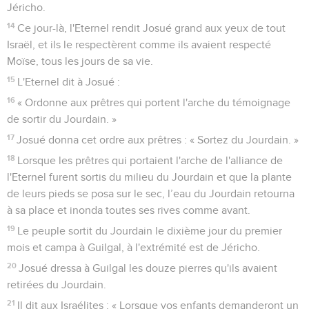
Jéricho.
14
Ce jour-là, l'Eternel rendit Josué grand aux yeux de tout
Israël, et ils le respectèrent comme ils avaient respecté
Moïse, tous les jours de sa vie.
15
L'Eternel dit à Josué :
16
« Ordonne aux prêtres qui portent l'arche du témoignage
de sortir du Jourdain. »
17
Josué donna cet ordre aux prêtres : « Sortez du Jourdain. »
18
Lorsque les prêtres qui portaient l'arche de l'alliance de
l'Eternel furent sortis du milieu du Jourdain et que la plante
de leurs pieds se posa sur le sec, l’eau du Jourdain retourna
à sa place et inonda toutes ses rives comme avant.
19
Le peuple sortit du Jourdain le dixième jour du premier
mois et campa à Guilgal, à l'extrémité est de Jéricho.
20
Josué dressa à Guilgal les douze pierres qu'ils avaient
retirées du Jourdain.
21
Il dit aux Israélites : « Lorsque vos enfants demanderont un