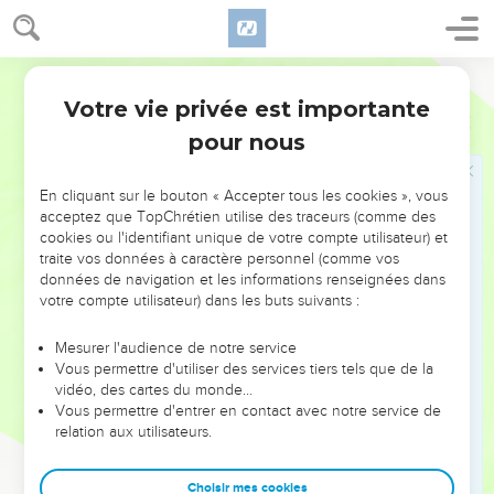
propriété de l’Eternel (Lv 25.23).
Josué, parvenu à un grand âge, est chargé par l’Eternel de
Segond 21
partager le pays entre les tribus d’Israël (ch.13 à 21), alors
Votre vie privée est importante
Josué
Introduction
qu’une grande partie du territoire reste encore à conquérir
pour nous
(13.1). Ce partage du territoire se réalisera de manière plus
complète au cours des siècles suivants.
En cliquant sur le bouton « Accepter tous les cookies », vous
Les chapitres 22 à 24 rapportent les derniers événements
acceptez que TopChrétien utilise des traceurs (comme des
cookies ou l'identifiant unique de votre compte utilisateur) et
de la vie de Josué : la première grande crise entre les tribus
traite vos données à caractère personnel (comme vos
installées à l’est et à l’ouest du Jourdain (ch.22) et son
données de navigation et les informations renseignées dans
discours d’adieu, testament spirituel, qui précède le
votre compte utilisateur) dans les buts suivants :
renouvellement de l’alliance entre l’Eternel et Israël, peu
Mesurer l'audience de notre service
avant la mort de Josué (ch.23 et 24).
Vous permettre d'utiliser des services tiers tels que de la
vidéo, des cartes du monde…
Le livre de Josué souligne la fidélité de Dieu dont les
Vous permettre d'entrer en contact avec notre service de
promesses se réalisent. Dans l’accomplissement de la
relation aux utilisateurs.
promesse, Dieu attend aussi de l’homme qu’il manifeste sa
fidélité à son égard : confiance en lui, obéissance à ses lois,
Choisir mes cookies