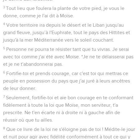
3
Tout lieu que foulera la plante de votre pied, je vous le
donne, comme je l'ai dit à Moïse.
4
Votre territoire ira depuis le désert et le Liban jusqu'au
grand fleuve, jusqu’à l'Euphrate, tout le pays des Hittites et
jusqu'à la mer Méditerranée vers le soleil couchant.
5
Personne ne pourra te résister tant que tu vivras. Je serai
avec toi comme j'ai été avec Moïse. *Je ne te délaisserai pas
et je ne t'abandonnerai pas.
6
Fortifie-toi et prends courage, car c'est toi qui mettras ce
peuple en possession du pays que j'ai juré à leurs ancêtres
de leur donner.
7
Seulement, fortifie-toi et aie bon courage en te conformant
fidèlement à toute la loi que Moïse, mon serviteur, t'a
prescrite. Ne t'en écarte ni à droite ni à gauche afin de
réussir où que tu ailles.
8
Que ce livre de la loi ne s'éloigne pas de toi ! Médite-le jour
et nuit pour agir avec fidélité conformément à tout ce qui y