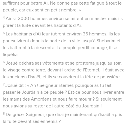
suffiront pour battre Aï. Ne donne pas cette fatigue à tout le
peuple, car eux sont en petit nombre. »
4
Ainsi, 3000 hommes environ se mirent en marche, mais ils
prirent la fuite devant les habitants d'Aï.
5
Les habitants d'Aï leur tuèrent environ 36 hommes. Ils les
poursuivirent depuis la porte de la ville jusqu'à Shebarim et
les battirent à la descente. Le peuple perdit courage, il se
liquéfia.
6
Josué déchira ses vêtements et se prosterna jusqu'au soir,
le visage contre terre, devant l'arche de l'Eternel. Il était avec
les anciens d'Israël, et ils se couvrirent la tête de poussière.
7
Josué dit : « Ah ! Seigneur Eternel, pourquoi as-tu fait
passer le Jourdain à ce peuple ? Est-ce pour nous livrer entre
les mains des Amoréens et nous faire mourir ? Si seulement
nous avions su rester de l'autre côté du Jourdain !
8
De grâce, Seigneur, que dirai-je maintenant qu'Israël a pris
la fuite devant ses ennemis ?