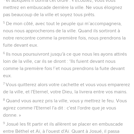
et auxquels il donna cet ordre : « Ecoutez, vous vous
mettrez en embuscade derrière la ville. Ne vous éloignez
pas beaucoup de la ville et soyez tous prêts.
5
De mon côté, avec tout le peuple qui m’accompagnera,
nous nous approcherons de la ville. Quand ils sortiront à
notre rencontre comme la première fois, nous prendrons la
fuite devant eux.
6
Ils nous poursuivront jusqu'à ce que nous les ayons attirés
loin de la ville, car ils se diront : ‘Ils fuient devant nous
comme la première fois !’et nous prendrons la fuite devant
eux.
7
Vous quitterez alors votre cachette et vous vous emparerez
de la ville, et l'Eternel, votre Dieu, la livrera entre vos mains.
8
Quand vous aurez pris la ville, vous y mettrez le feu. Vous
agirez comme l'Eternel l'a dit : c'est l'ordre que je vous
donne. »
9
Josué les fit partir et ils allèrent se placer en embuscade
entre Béthel et Aï, à l'ouest d'Aï. Quant à Josué, il passa