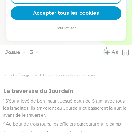
23
Les deux hommes redescendirent de la montagne et
passèrent le Jourdain. Ils vinrent vers Josué, fils de Nun, et
Accepter tous les cookies
lui racontèrent tout ce qui leur était arrivé.
24
Ils lui dirent : « C’est certain, l'Eternel a livré tout le pays
Tout refuser
entre nos mains, et même tous les habitants du pays
tremblent devant nous. »
Josué
3
Seuls les Évangiles sont disponibles en vidéo pour le moment.
La traversée du Jourdain
1
S'étant levé de bon matin, Josué partit de Sittim avec tous
les Israélites. Ils arrivèrent au Jourdain et passèrent la nuit là
avant de le traverser.
2
Au bout de trois jours, les officiers parcoururent le camp
3