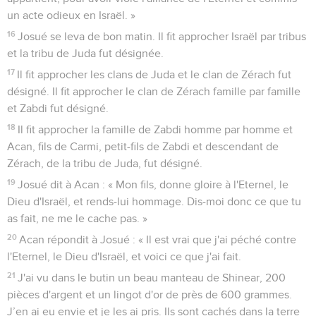
un acte odieux en Israël. »
16
Josué se leva de bon matin. Il fit approcher Israël par tribus
et la tribu de Juda fut désignée.
17
Il fit approcher les clans de Juda et le clan de Zérach fut
désigné. Il fit approcher le clan de Zérach famille par famille
et Zabdi fut désigné.
18
Il fit approcher la famille de Zabdi homme par homme et
Acan, fils de Carmi, petit-fils de Zabdi et descendant de
Zérach, de la tribu de Juda, fut désigné.
19
Josué dit à Acan : « Mon fils, donne gloire à l'Eternel, le
Dieu d'Israël, et rends-lui hommage. Dis-moi donc ce que tu
as fait, ne me le cache pas. »
20
Acan répondit à Josué : « Il est vrai que j'ai péché contre
l'Eternel, le Dieu d'Israël, et voici ce que j'ai fait.
21
J'ai vu dans le butin un beau manteau de Shinear, 200
pièces d'argent et un lingot d'or de près de 600 grammes.
J’en ai eu envie et je les ai pris. Ils sont cachés dans la terre