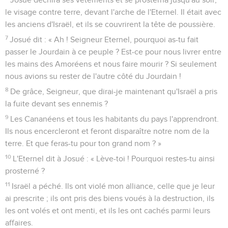
le visage contre terre, devant l'arche de l'Eternel. Il était avec
les anciens d'Israël, et ils se couvrirent la tête de poussière.
7
Josué dit : « Ah ! Seigneur Eternel, pourquoi as-tu fait
passer le Jourdain à ce peuple ? Est-ce pour nous livrer entre
les mains des Amoréens et nous faire mourir ? Si seulement
nous avions su rester de l'autre côté du Jourdain !
8
De grâce, Seigneur, que dirai-je maintenant qu'Israël a pris
la fuite devant ses ennemis ?
9
Les Cananéens et tous les habitants du pays l'apprendront.
Ils nous encercleront et feront disparaître notre nom de la
terre. Et que feras-tu pour ton grand nom ? »
10
L'Eternel dit à Josué : « Lève-toi ! Pourquoi restes-tu ainsi
prosterné ?
11
Israël a péché. Ils ont violé mon alliance, celle que je leur
ai prescrite ; ils ont pris des biens voués à la destruction, ils
les ont volés et ont menti, et ils les ont cachés parmi leurs
affaires.