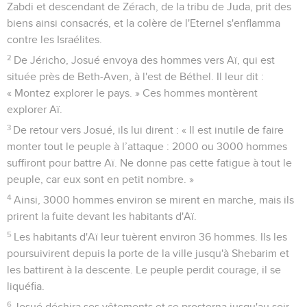
Zabdi et descendant de Zérach, de la tribu de Juda, prit des
biens ainsi consacrés, et la colère de l'Eternel s'enflamma
contre les Israélites.
2
De Jéricho, Josué envoya des hommes vers Aï, qui est
située près de Beth-Aven, à l'est de Béthel. Il leur dit :
« Montez explorer le pays. » Ces hommes montèrent
explorer Aï.
3
De retour vers Josué, ils lui dirent : « Il est inutile de faire
monter tout le peuple à l’attaque : 2000 ou 3000 hommes
suffiront pour battre Aï. Ne donne pas cette fatigue à tout le
peuple, car eux sont en petit nombre. »
4
Ainsi, 3000 hommes environ se mirent en marche, mais ils
prirent la fuite devant les habitants d'Aï.
5
Les habitants d'Aï leur tuèrent environ 36 hommes. Ils les
poursuivirent depuis la porte de la ville jusqu'à Shebarim et
les battirent à la descente. Le peuple perdit courage, il se
liquéfia.
6
Josué déchira ses vêtements et se prosterna jusqu'au soir,