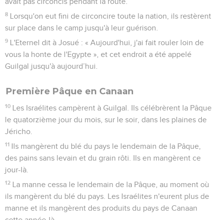
avait pas circoncis pendant la route.
8
Lorsqu'on eut fini de circoncire toute la nation, ils restèrent
sur place dans le camp jusqu'à leur guérison.
9
L'Eternel dit à Josué : « Aujourd'hui, j'ai fait rouler loin de
vous la honte de l'Egypte », et cet endroit a été appelé
Guilgal jusqu'à aujourd’hui.
Première Pâque en Canaan
10
Les Israélites campèrent à Guilgal. Ils célébrèrent la Pâque
le quatorzième jour du mois, sur le soir, dans les plaines de
Jéricho.
11
Ils mangèrent du blé du pays le lendemain de la Pâque,
des pains sans levain et du grain rôti. Ils en mangèrent ce
jour-là.
12
La manne cessa le lendemain de la Pâque, au moment où
ils mangèrent du blé du pays. Les Israélites n'eurent plus de
manne et ils mangèrent des produits du pays de Canaan
cette année-là.