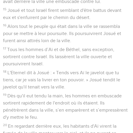
avait derrière la ville une embuscade contre lui.
15
Josué et tout Israël firent semblant d'être battus devant
eux et s'enfuirent par le chemin du désert.
16
Alors tout le peuple qui était dans la ville se rassembla
pour se mettre à leur poursuite. Ils poursuivirent Josué et
furent ainsi attirés loin de la ville.
17
Tous les hommes d’Aï et de Béthel, sans exception,
sortirent contre Israël. Ils laissèrent la ville ouverte et
poursuivirent Israël.
18
L'Eternel dit à Josué : « Tends vers Aï le javelot que tu
tiens, car je vais la livrer en ton pouvoir. » Josué tendit le
javelot qu'il tenait vers la ville.
19
Dès qu'il eut tendu la main, les hommes en embuscade
sortirent rapidement de l'endroit où ils étaient. Ils
pénétrèrent dans la ville, s’en emparèrent et s’empressèrent
d'y mettre le feu.
20
En regardant derrière eux, les habitants d'Aï virent la