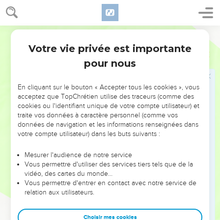
à la fenêtre par laquelle tu nous fais descendre et rassemble
avec toi dans la maison ton père, ta mère, tes frères et toute
Segond 21
ta famille.
Votre vie privée est importante
19
Si l’un d'eux passe la porte de ta maison pour aller dehors,
Josué
2
son sang retombera sur sa tête et nous en serons innocents.
pour nous
En revanche, si l’on porte la main contre l'un de ceux qui
seront avec toi dans la maison, quel qu’il soit, son sang
En cliquant sur le bouton « Accepter tous les cookies », vous
retombera sur notre tête.
acceptez que TopChrétien utilise des traceurs (comme des
cookies ou l'identifiant unique de votre compte utilisateur) et
20
Si par ailleurs tu divulgues ce qui nous concerne, nous
traite vos données à caractère personnel (comme vos
serons quittes du serment que tu nous as fait faire. »
données de navigation et les informations renseignées dans
votre compte utilisateur) dans les buts suivants :
21
Elle répondit : « Qu'il en soit comme vous l’avez dit. » Elle
prit ainsi congé d'eux et ils s'en allèrent. Puis elle attacha le
Mesurer l'audience de notre service
cordon rouge à la fenêtre.
Vous permettre d'utiliser des services tiers tels que de la
22
vidéo, des cartes du monde…
Ils partirent et arrivèrent à la montagne, où ils restèrent
Vous permettre d'entrer en contact avec notre service de
trois jours, jusqu'à ce que ceux qui les poursuivaient soient
relation aux utilisateurs.
rentrés. Ceux qui les poursuivaient les cherchèrent dans
toute la région, mais sans les trouver.
Choisir mes cookies