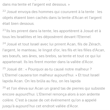
dans ma tente et l'argent est dessous. »
22
Josué envoya des hommes qui coururent à la tente : les
objets étaient bien cachés dans la tente d'Acan et l'argent
était bien dessous.
23
Ils les prirent dans la tente, les apportèrent à Josué et à
tous les Israélites et les déposèrent devant l'Eternel.
24
Josué et tout Israël avec lui prirent Acan, fils de Zérach,
l'argent, le manteau, le lingot d'or, les fils et les filles d'Acan,
ses bœufs, ses ânes, ses brebis, sa tente et tout ce qui lui
appartenait. Ils les firent monter dans la vallée d'Acor.
25
Josué dit : « Pourquoi as-tu causé notre malheur ?
L'Eternel causera ton malheur aujourd'hui. » Et tout Israël
lapida Acan. On les brûla au feu, on les lapida
26
et l'on éleva sur Acan un grand tas de pierres qui subsiste
encore aujourd'hui. L'Eternel renonça alors à son ardente
colère. C'est à cause de cet événement qu'on a appelé
jusqu'à aujourd’hui cet endroit vallée d'Acor.