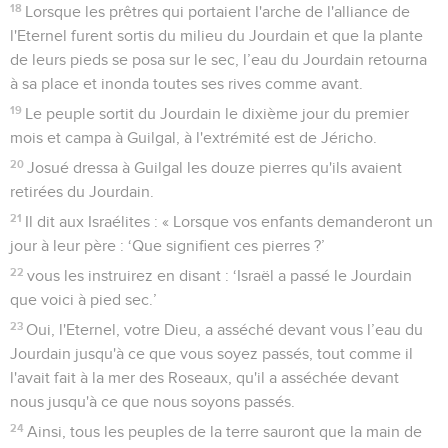
18
Lorsque les prêtres qui portaient l'arche de l'alliance de
l'Eternel furent sortis du milieu du Jourdain et que la plante
de leurs pieds se posa sur le sec, l’eau du Jourdain retourna
à sa place et inonda toutes ses rives comme avant.
19
Le peuple sortit du Jourdain le dixième jour du premier
mois et campa à Guilgal, à l'extrémité est de Jéricho.
20
Josué dressa à Guilgal les douze pierres qu'ils avaient
retirées du Jourdain.
21
Il dit aux Israélites : « Lorsque vos enfants demanderont un
jour à leur père : ‘Que signifient ces pierres ?’
22
vous les instruirez en disant : ‘Israël a passé le Jourdain
que voici à pied sec.’
23
Oui, l'Eternel, votre Dieu, a asséché devant vous l’eau du
Jourdain jusqu'à ce que vous soyez passés, tout comme il
l'avait fait à la mer des Roseaux, qu'il a asséchée devant
nous jusqu'à ce que nous soyons passés.
24
Ainsi, tous les peuples de la terre sauront que la main de