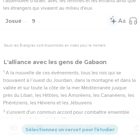
l'assemblée d'Israël, avec les femmes et les enfants ainsi que
les étrangers qui vivaient au milieu d'eux.
Josué
9
Seuls les Évangiles sont disponibles en vidéo pour le moment.
L'alliance avec les gens de Gabaon
1
A la nouvelle de ces événements, tous les rois qui se
trouvaient à l’ouest du Jourdain, dans la montagne et dans la
vallée et sur toute la côte de la mer Méditerranée jusque
près du Liban, les Hittites, les Amoréens, les Cananéens, les
Phéréziens, les Héviens et les Jébusiens
2
s'unirent d'un commun accord pour combattre ensemble
contre Josué et contre Israël.
3
Les habitants de Gabaon, de leur côté, lorsqu'ils apprirent
Contenus
Versions
Commentaires
Strong
Dictionnaire
de quelle manière Josué avait traité Jéricho et Aï,