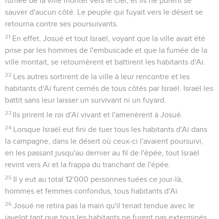
fumée de la ville monter vers le ciel, et ils ne purent se
sauver d'aucun côté. Le peuple qui fuyait vers le désert se
retourna contre ses poursuivants.
21
En effet, Josué et tout Israël, voyant que la ville avait été
prise par les hommes de l'embuscade et que la fumée de la
ville montait, se retournèrent et battirent les habitants d'Aï.
22
Les autres sortirent de la ville à leur rencontre et les
habitants d'Aï furent cernés de tous côtés par Israël. Israël les
battit sans leur laisser un survivant ni un fuyard.
23
Ils prirent le roi d'Aï vivant et l'amenèrent à Josué.
24
Lorsque Israël eut fini de tuer tous les habitants d'Aï dans
la campagne, dans le désert où ceux-ci l'avaient poursuivi,
en les passant jusqu'au dernier au fil de l'épée, tout Israël
revint vers Aï et la frappa du tranchant de l'épée.
25
Il y eut au total 12'000 personnes tuées ce jour-là,
hommes et femmes confondus, tous habitants d'Aï.
26
Josué ne retira pas la main qu'il tenait tendue avec le
javelot tant que tous les habitants ne furent pas exterminés.