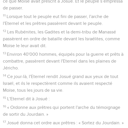
ce que Moïse avait prescrit à Josué. Et le peuple s’empressa
de passer.
11
Lorsque tout le peuple eut fini de passer, l'arche de
l'Eternel et les prêtres passèrent devant le peuple.
12
Les Rubénites, les Gadites et la demi-tribu de Manassé
passèrent en ordre de bataille devant les Israélites, comme
Moïse le leur avait dit.
13
Environ 40'000 hommes, équipés pour la guerre et prêts à
combattre, passèrent devant l'Eternel dans les plaines de
Jéricho.
14
Ce jour-là, l'Eternel rendit Josué grand aux yeux de tout
Israël, et ils le respectèrent comme ils avaient respecté
Moïse, tous les jours de sa vie.
15
L'Eternel dit à Josué :
16
« Ordonne aux prêtres qui portent l'arche du témoignage
de sortir du Jourdain. »
17
Josué donna cet ordre aux prêtres : « Sortez du Jourdain. »