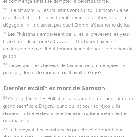
et commença ainsi à le dompter. Il perdit sa force.
20
Elle dit alors : « Les Philistins sont sur toi, Samson ! » Il se
réveilla et dit : « Je m'en tirerai comme les autres fois, je me
dégagerai. » Il ne savait pas que l'Eternel s'était retiré de lui.
21
Les Philistins s’emparèrent de lui et lui crevèrent les yeux.
Ils le firent descendre à Gaza et l’attachèrent avec des
chaînes en bronze. Il dut tourner la meule pour le blé dans la
prison.
22
Cependant les cheveux de Samson recommençaient à
pousser, depuis le moment où il avait été rasé.
Dernier exploit et mort de Samson
23
Or les princes des Philistins se rassemblèrent pour offrir un
grand sacrifice à Dagon, leur dieu, et pour se réjouir. Ils
disaient : « Notre dieu a livré Samson, notre ennemi, entre
nos mains. »
24
En le voyant, les membres du peuple célébrèrent leur