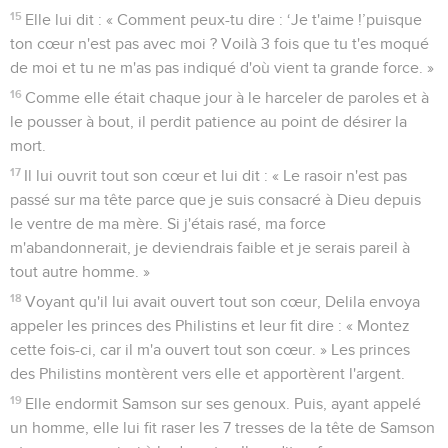
15
Elle lui dit : « Comment peux-tu dire : ‘Je t'aime !’puisque
ton cœur n'est pas avec moi ? Voilà 3 fois que tu t'es moqué
de moi et tu ne m'as pas indiqué d'où vient ta grande force. »
16
Comme elle était chaque jour à le harceler de paroles et à
le pousser à bout, il perdit patience au point de désirer la
mort.
17
Il lui ouvrit tout son cœur et lui dit : « Le rasoir n'est pas
passé sur ma tête parce que je suis consacré à Dieu depuis
le ventre de ma mère. Si j'étais rasé, ma force
m'abandonnerait, je deviendrais faible et je serais pareil à
tout autre homme. »
18
Voyant qu'il lui avait ouvert tout son cœur, Delila envoya
appeler les princes des Philistins et leur fit dire : « Montez
cette fois-ci, car il m'a ouvert tout son cœur. » Les princes
des Philistins montèrent vers elle et apportèrent l'argent.
19
Elle endormit Samson sur ses genoux. Puis, ayant appelé
un homme, elle lui fit raser les 7 tresses de la tête de Samson