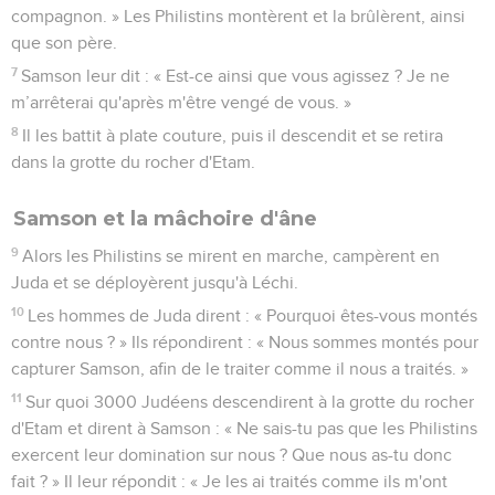
compagnon. » Les Philistins montèrent et la brûlèrent, ainsi
que son père.
7
Samson leur dit : « Est-ce ainsi que vous agissez ? Je ne
m’arrêterai qu'après m'être vengé de vous. »
8
Il les battit à plate couture, puis il descendit et se retira
dans la grotte du rocher d'Etam.
Samson et la mâchoire d'âne
9
Alors les Philistins se mirent en marche, campèrent en
Juda et se déployèrent jusqu'à Léchi.
10
Les hommes de Juda dirent : « Pourquoi êtes-vous montés
contre nous ? » Ils répondirent : « Nous sommes montés pour
capturer Samson, afin de le traiter comme il nous a traités. »
11
Sur quoi 3000 Judéens descendirent à la grotte du rocher
d'Etam et dirent à Samson : « Ne sais-tu pas que les Philistins
exercent leur domination sur nous ? Que nous as-tu donc
fait ? » Il leur répondit : « Je les ai traités comme ils m'ont