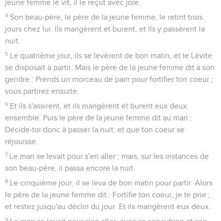
jeune femme le vit, il le reçut avec joie.
4
Son beau-père, le père de la jeune femme, le retint trois
jours chez lui. Ils mangèrent et burent, et ils y passèrent la
nuit.
5
Le quatrième jour, ils se levèrent de bon matin, et le Lévite
se disposait à partir. Mais le père de la jeune femme dit à son
gendre : Prends un morceau de pain pour fortifier ton coeur ;
vous partirez ensuite.
6
Et ils s'assirent, et ils mangèrent et burent eux deux
ensemble. Puis le père de la jeune femme dit au mari :
Décide-toi donc à passer la nuit, et que ton coeur se
réjouisse.
7
Le mari se levait pour s'en aller ; mais, sur les instances de
son beau-père, il passa encore la nuit.
8
Le cinquième jour, il se leva de bon matin pour partir. Alors
le père de la jeune femme dit : Fortifie ton coeur, je te prie ;
et restez jusqu'au déclin du jour. Et ils mangèrent eux deux.
9