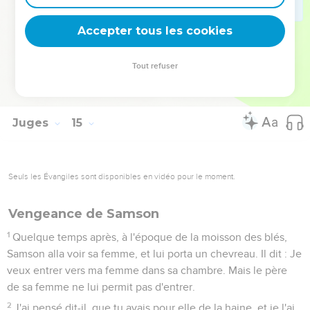
tua trente hommes, prit leurs dépouilles, et donna les
vêtements de rechange à ceux qui avaient expliqué
Accepter tous les cookies
l'énigme. Il était enflammé de colère, et il monta à la maison
de son père.
Tout refuser
20
Sa femme fut donnée à l'un de ses compagnons, avec
lequel il était lié.
Juges
15
Seuls les Évangiles sont disponibles en vidéo pour le moment.
Vengeance de Samson
1
Quelque temps après, à l'époque de la moisson des blés,
Samson alla voir sa femme, et lui porta un chevreau. Il dit : Je
veux entrer vers ma femme dans sa chambre. Mais le père
de sa femme ne lui permit pas d'entrer.
2
J'ai pensé dit-il, que tu avais pour elle de la haine, et je l'ai