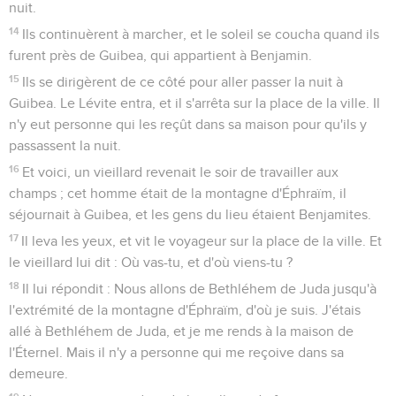
nuit.
14
Ils continuèrent à marcher, et le soleil se coucha quand ils
furent près de Guibea, qui appartient à Benjamin.
15
Ils se dirigèrent de ce côté pour aller passer la nuit à
Guibea. Le Lévite entra, et il s'arrêta sur la place de la ville. Il
n'y eut personne qui les reçût dans sa maison pour qu'ils y
passassent la nuit.
16
Et voici, un vieillard revenait le soir de travailler aux
champs ; cet homme était de la montagne d'Éphraïm, il
séjournait à Guibea, et les gens du lieu étaient Benjamites.
17
Il leva les yeux, et vit le voyageur sur la place de la ville. Et
le vieillard lui dit : Où vas-tu, et d'où viens-tu ?
18
Il lui répondit : Nous allons de Bethléhem de Juda jusqu'à
l'extrémité de la montagne d'Éphraïm, d'où je suis. J'étais
allé à Bethléhem de Juda, et je me rends à la maison de
l'Éternel. Mais il n'y a personne qui me reçoive dans sa
demeure.