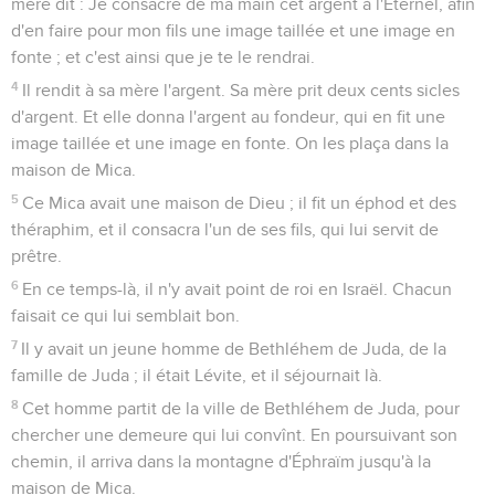
mère dit : Je consacre de ma main cet argent à l'Éternel, afin
d'en faire pour mon fils une image taillée et une image en
fonte ; et c'est ainsi que je te le rendrai.
4
Il rendit à sa mère l'argent. Sa mère prit deux cents sicles
d'argent. Et elle donna l'argent au fondeur, qui en fit une
image taillée et une image en fonte. On les plaça dans la
maison de Mica.
5
Ce Mica avait une maison de Dieu ; il fit un éphod et des
théraphim, et il consacra l'un de ses fils, qui lui servit de
prêtre.
6
En ce temps-là, il n'y avait point de roi en Israël. Chacun
faisait ce qui lui semblait bon.
7
Il y avait un jeune homme de Bethléhem de Juda, de la
famille de Juda ; il était Lévite, et il séjournait là.
8
Cet homme partit de la ville de Bethléhem de Juda, pour
chercher une demeure qui lui convînt. En poursuivant son
chemin, il arriva dans la montagne d'Éphraïm jusqu'à la
maison de Mica.