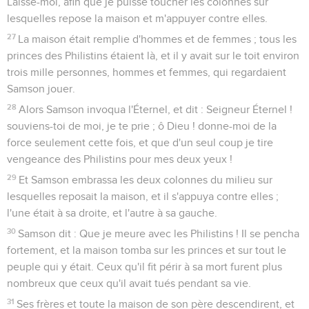
Laisse-moi, afin que je puisse toucher les colonnes sur
lesquelles repose la maison et m'appuyer contre elles.
27
La maison était remplie d'hommes et de femmes ; tous les
princes des Philistins étaient là, et il y avait sur le toit environ
trois mille personnes, hommes et femmes, qui regardaient
Samson jouer.
28
Alors Samson invoqua l'Éternel, et dit : Seigneur Éternel !
souviens-toi de moi, je te prie ; ô Dieu ! donne-moi de la
force seulement cette fois, et que d'un seul coup je tire
vengeance des Philistins pour mes deux yeux !
29
Et Samson embrassa les deux colonnes du milieu sur
lesquelles reposait la maison, et il s'appuya contre elles ;
l'une était à sa droite, et l'autre à sa gauche.
30
Samson dit : Que je meure avec les Philistins ! Il se pencha
fortement, et la maison tomba sur les princes et sur tout le
peuple qui y était. Ceux qu'il fit périr à sa mort furent plus
nombreux que ceux qu'il avait tués pendant sa vie.
31
Ses frères et toute la maison de son père descendirent, et