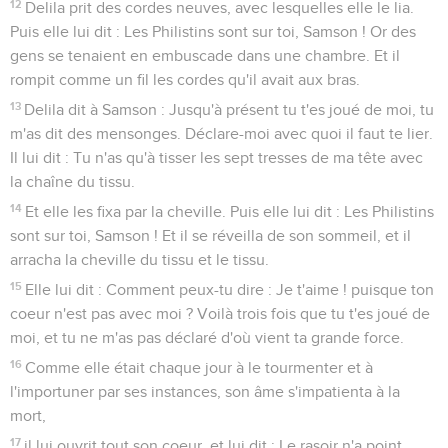
12
Delila prit des cordes neuves, avec lesquelles elle le lia.
Puis elle lui dit : Les Philistins sont sur toi, Samson ! Or des
gens se tenaient en embuscade dans une chambre. Et il
rompit comme un fil les cordes qu'il avait aux bras.
13
Delila dit à Samson : Jusqu'à présent tu t'es joué de moi, tu
m'as dit des mensonges. Déclare-moi avec quoi il faut te lier.
Il lui dit : Tu n'as qu'à tisser les sept tresses de ma tête avec
la chaîne du tissu.
14
Et elle les fixa par la cheville. Puis elle lui dit : Les Philistins
sont sur toi, Samson ! Et il se réveilla de son sommeil, et il
arracha la cheville du tissu et le tissu.
15
Elle lui dit : Comment peux-tu dire : Je t'aime ! puisque ton
coeur n'est pas avec moi ? Voilà trois fois que tu t'es joué de
moi, et tu ne m'as pas déclaré d'où vient ta grande force.
16
Comme elle était chaque jour à le tourmenter et à
l'importuner par ses instances, son âme s'impatienta à la
mort,
17
il lui ouvrit tout son coeur, et lui dit : Le rasoir n'a point