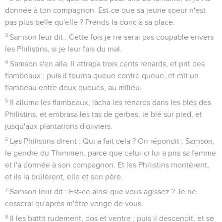
donnée à ton compagnon. Est-ce que sa jeune soeur n'est
pas plus belle qu'elle ? Prends-la donc à sa place.
3
Samson leur dit : Cette fois je ne serai pas coupable envers
les Philistins, si je leur fais du mal.
4
Samson s'en alla. Il attrapa trois cents renards, et prit des
flambeaux ; puis il tourna queue contre queue, et mit un
flambeau entre deux queues, au milieu.
5
Il alluma les flambeaux, lâcha les renards dans les blés des
Philistins, et embrasa les tas de gerbes, le blé sur pied, et
jusqu'aux plantations d'oliviers.
6
Les Philistins dirent : Qui a fait cela ? On répondit : Samson,
le gendre du Thimnien, parce que celui-ci lui a pris sa femme
et l'a donnée à son compagnon. Et les Philistins montèrent,
et ils la brûlèrent, elle et son père.
7
Samson leur dit : Est-ce ainsi que vous agissez ? Je ne
cesserai qu'après m'être vengé de vous.
8
Il les battit rudement, dos et ventre ; puis il descendit, et se