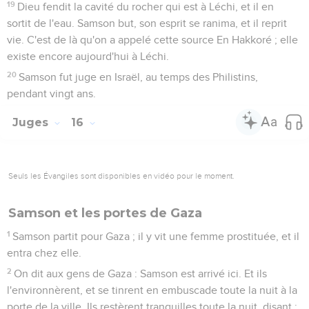
19
Dieu fendit la cavité du rocher qui est à Léchi, et il en
sortit de l'eau. Samson but, son esprit se ranima, et il reprit
vie. C'est de là qu'on a appelé cette source En Hakkoré ; elle
existe encore aujourd'hui à Léchi.
20
Samson fut juge en Israël, au temps des Philistins,
pendant vingt ans.
Juges
16
Seuls les Évangiles sont disponibles en vidéo pour le moment.
Samson et les portes de Gaza
1
Samson partit pour Gaza ; il y vit une femme prostituée, et il
entra chez elle.
2
On dit aux gens de Gaza : Samson est arrivé ici. Et ils
l'environnèrent, et se tinrent en embuscade toute la nuit à la
porte de la ville. Ils restèrent tranquilles toute la nuit, disant :