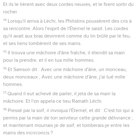
Et ils le lièrent avec deux cordes neuves, et le firent sortir du
rocher.
14
Lorsqu'il arriva à Léchi, les Philistins poussèrent des cris à
sa rencontre. Alors l'esprit de l'Éternel le saisit. Les cordes
qu'il avait aux bras devinrent comme du lin brûlé par le feu,
et ses liens tombèrent de ses mains.
15
Il trouva une mâchoire d'âne fraîche, il étendit sa main
pour la prendre, et il en tua mille hommes.
16
Et Samson dit : Avec une mâchoire d'âne, un monceau,
deux monceaux ; Avec une mâchoire d'âne, j'ai tué mille
hommes.
17
Quand il eut achevé de parler, il jeta de sa main la
mâchoire. Et l'on appela ce lieu Ramath Léchi.
18
Pressé par la soif, il invoqua l'Éternel, et dit : C'est toi qui a
permis par la main de ton serviteur cette grande délivrance ;
et maintenant mourrais je de soif, et tomberais-je entre les
mains des incirconcis ?