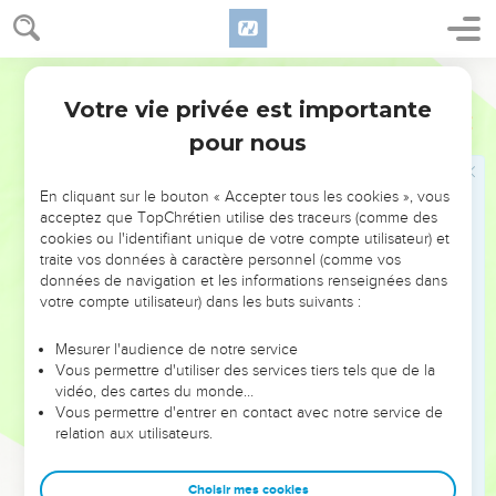
te brûlerons, toi et la maison de ton père. C'est pour nous
dépouiller que vous nous avez invités, n'est-ce pas ?
16
La femme de Samson pleurait auprès de lui, et disait : Tu
Segond 1910
n'as pour moi que de la haine, et tu ne m'aimes pas ; tu as
Votre vie privée est importante
Juges
14
proposé une énigme aux enfants de mon peuple, et tu ne
pour nous
me l'as point expliquée ! Et il lui répondait : Je ne l'ai
expliquée ni à mon père ni à ma mère ; est-ce à toi que je
l'expliquerais ?
En cliquant sur le bouton « Accepter tous les cookies », vous
acceptez que TopChrétien utilise des traceurs (comme des
17
Elle pleura auprès de lui pendant les sept jours que dura
cookies ou l'identifiant unique de votre compte utilisateur) et
leur festin ; et le septième jour, il la lui expliqua, car elle le
traite vos données à caractère personnel (comme vos
tourmentait. Et elle donna l'explication de l'énigme aux
données de navigation et les informations renseignées dans
votre compte utilisateur) dans les buts suivants :
enfants de son peuple.
18
Les gens de la ville dirent à Samson le septième jour,
Mesurer l'audience de notre service
avant le coucher du soleil : Quoi de plus doux que le miel, et
Vous permettre d'utiliser des services tiers tels que de la
vidéo, des cartes du monde…
quoi de plus fort que le lion ? Et il leur dit : Si vous n'aviez
Vous permettre d'entrer en contact avec notre service de
pas labouré avec ma génisse, vous n'auriez pas découvert
relation aux utilisateurs.
mon énigme.
19
L'esprit de l'Éternel le saisit, et il descendit à Askalon. Il y
Choisir mes cookies