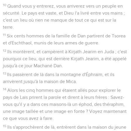
10
Quand vous y entrerez, vous arriverez vers un peuple en
sécurité. Le pays est vaste, et Dieu l'a livré entre vos mains ;
c'est un lieu où rien ne manque de tout ce qui est sur la
terre.
11
Six cents hommes de la famille de Dan partirent de Tsorea
et d'Eschthaol, munis de leurs armes de guerre.
12
Ils montèrent, et campèrent à Kirjath Jearim en Juda ; c'est
pourquoi ce lieu, qui est derrière Kirjath Jearim, a été appelé
jusqu'à ce jour Machané Dan.
13
Ils passèrent de là dans la montagne d'Éphraïm, et ils
arrivèrent jusqu'à la maison de Mica.
14
Alors les cinq hommes qui étaient allés pour explorer le
pays de Laïs prirent la parole et dirent à leurs frères : Savez-
vous qu'il y a dans ces maisons-là un éphod, des théraphim,
une image taillée et une image en fonte ? Voyez maintenant
ce que vous avez à faire.
15
Ils s'approchèrent de là, entrèrent dans la maison du jeune