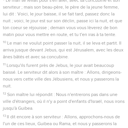
Le mari se levait pour s'en aller, avec sa concubine et son
serviteur ; mais son beau-père, le père de la jeune femme,
lui dit : Voici, le jour baisse, il se fait tard, passez donc la
nuit ; voici, le jour est sur son déclin, passe ici la nuit, et que
ton coeur se réjouisse ; demain vous vous lèverez de bon
matin pour vous mettre en route, et tu t'en iras à ta tente.
10
Le mari ne voulut point passer la nuit, il se leva et partit. Il
arriva jusque devant Jebus, qui est Jérusalem, avec les deux
ânes bâtés et avec sa concubine.
11
Lorsqu'ils furent près de Jebus, le jour avait beaucoup
baissé. Le serviteur dit alors à son maître : Allons, dirigeons-
nous vers cette ville des Jébusiens, et nous y passerons la
nuit.
12
Son maître lui répondit : Nous n'entrerons pas dans une
ville d'étrangers, où il n'y a point d'enfants d'Israël, nous irons
jusqu'à Guibea.
13
Il dit encore à son serviteur : Allons, approchons-nous de
l'un de ces lieux, Guibea ou Rama, et nous y passerons la