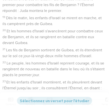
premier pour combattre les fils de Benjamin ? l'Éternel
répondit : Juda montera le premier.
19
Dès le matin, les enfants d'Israël se mirent en marche, et
ils campèrent près de Guibea.
20
Et les hommes d'Israël s'avancèrent pour combattre ceux
de Benjamin, et ils se rangèrent en bataille contre eux
devant Guibea.
21
Les fils de Benjamin sortirent de Guibea, et ils étendirent
sur le sol ce jour-là vingt-deux mille hommes d'Israël.
22
Le peuple, les hommes d'Israël reprirent courage, et ils se
rangèrent de nouveau en bataille dans le lieu où ils s'étaient
placés le premier jour.
23
Et les enfants d'Israël montèrent, et ils pleurèrent devant
l'Éternel jusqu'au soir ; ils consultèrent l'Éternel, en disant :
Dois-je m'avancer encore pour combattre les fils de
Benjamin, mon frère ? L'Éternel répondit : Montez contre lui.
Contenus
Versions
Commentaires
Strong
Dictionnaire
24
Les enfants d'Israël s'avancèrent contre les fils de