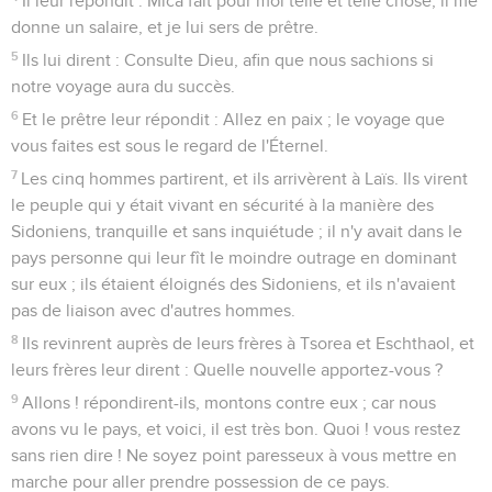
Il leur répondit : Mica fait pour moi telle et telle chose, il me
donne un salaire, et je lui sers de prêtre.
5
Ils lui dirent : Consulte Dieu, afin que nous sachions si
notre voyage aura du succès.
6
Et le prêtre leur répondit : Allez en paix ; le voyage que
vous faites est sous le regard de l'Éternel.
7
Les cinq hommes partirent, et ils arrivèrent à Laïs. Ils virent
le peuple qui y était vivant en sécurité à la manière des
Sidoniens, tranquille et sans inquiétude ; il n'y avait dans le
pays personne qui leur fît le moindre outrage en dominant
sur eux ; ils étaient éloignés des Sidoniens, et ils n'avaient
pas de liaison avec d'autres hommes.
8
Ils revinrent auprès de leurs frères à Tsorea et Eschthaol, et
leurs frères leur dirent : Quelle nouvelle apportez-vous ?
9
Allons ! répondirent-ils, montons contre eux ; car nous
avons vu le pays, et voici, il est très bon. Quoi ! vous restez
sans rien dire ! Ne soyez point paresseux à vous mettre en
marche pour aller prendre possession de ce pays.