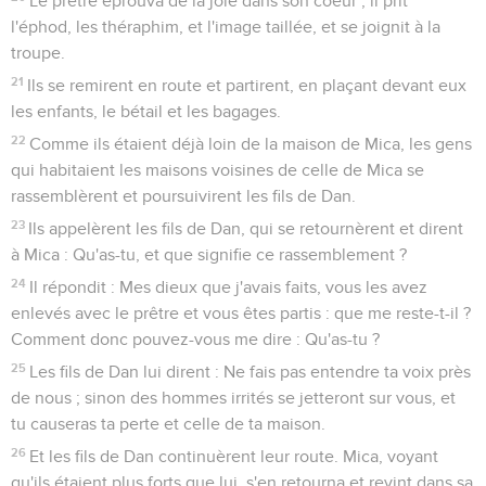
Le prêtre éprouva de la joie dans son coeur ; il prit
l'éphod, les théraphim, et l'image taillée, et se joignit à la
troupe.
21
Ils se remirent en route et partirent, en plaçant devant eux
les enfants, le bétail et les bagages.
22
Comme ils étaient déjà loin de la maison de Mica, les gens
qui habitaient les maisons voisines de celle de Mica se
rassemblèrent et poursuivirent les fils de Dan.
23
Ils appelèrent les fils de Dan, qui se retournèrent et dirent
à Mica : Qu'as-tu, et que signifie ce rassemblement ?
24
Il répondit : Mes dieux que j'avais faits, vous les avez
enlevés avec le prêtre et vous êtes partis : que me reste-t-il ?
Comment donc pouvez-vous me dire : Qu'as-tu ?
25
Les fils de Dan lui dirent : Ne fais pas entendre ta voix près
de nous ; sinon des hommes irrités se jetteront sur vous, et
tu causeras ta perte et celle de ta maison.
26
Et les fils de Dan continuèrent leur route. Mica, voyant
qu'ils étaient plus forts que lui, s'en retourna et revint dans sa