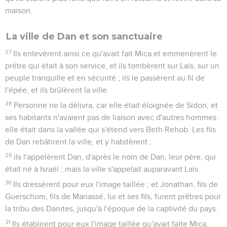
maison.
La ville de Dan et son sanctuaire
27
Ils enlevèrent ainsi ce qu'avait fait Mica et emmenèrent le
prêtre qui était à son service, et ils tombèrent sur Laïs, sur un
peuple tranquille et en sécurité ; ils le passèrent au fil de
l'épée, et ils brûlèrent la ville.
28
Personne ne la délivra, car elle était éloignée de Sidon, et
ses habitants n'avaient pas de liaison avec d'autres hommes :
elle était dans la vallée qui s'étend vers Beth Rehob. Les fils
de Dan rebâtirent la ville, et y habitèrent ;
29
ils l'appelèrent Dan, d'après le nom de Dan, leur père, qui
était né à Israël ; mais la ville s'appelait auparavant Laïs.
30
Ils dressèrent pour eux l'image taillée ; et Jonathan, fils de
Guerschom, fils de Manassé, lui et ses fils, furent prêtres pour
la tribu des Danites, jusqu'à l'époque de la captivité du pays.
31
Ils établirent pour eux l'image taillée qu'avait faite Mica,