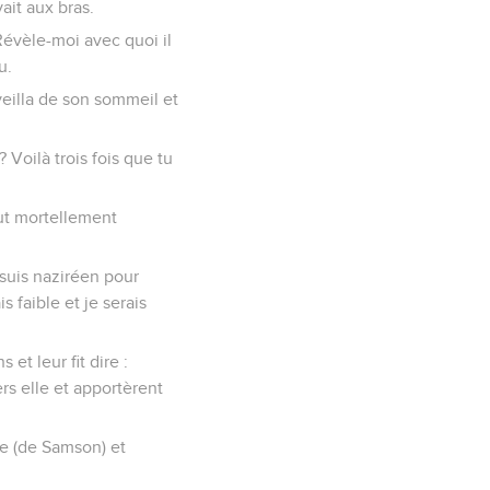
ait aux bras.
Révèle-moi avec quoi il
u.
réveilla de son sommeil et
 Voilà trois fois que tu
fut mortellement
e suis naziréen pour
s faible et je serais
 et leur fit dire :
rs elle et apportèrent
te (de Samson) et