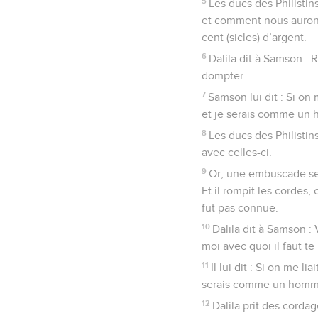
5
Les ducs des Philistins
et comment nous aurons 
cent (sicles) d’argent.
6
Dalila dit à Samson : R
dompter.
7
Samson lui dit : Si on
et je serais comme un
8
Les ducs des Philistin
avec celles-ci.
9
Or, une embuscade se te
Et il rompit les cordes,
fut pas connue.
10
Dalila dit à Samson :
moi avec quoi il faut te l
11
Il lui dit : Si on me l
serais comme un homm
12
Dalila prit des cordage