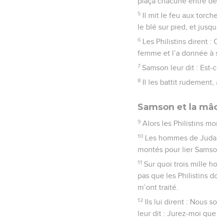
plaça chacune entre de
5
Il mit le feu aux torch
le blé sur pied, et jusqu
6
Les Philistins dirent :
femme et l’a donnée à s
7
Samson leur dit : Est-
8
Il les battit rudement,
Samson et la mâc
9
Alors les Philistins m
10
Les hommes de Juda d
montés pour lier Samson,
11
Sur quoi trois mille 
pas que les Philistins d
m’ont traité.
12
Ils lui dirent : Nous 
leur dit : Jurez-moi qu