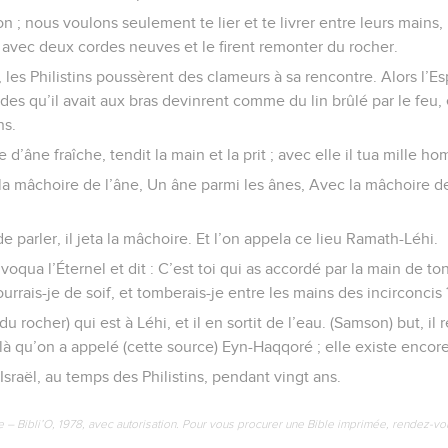
Non ; nous voulons seulement te lier et te livrer entre leurs mains
nt avec deux cordes neuves et le firent remonter du rocher.
i, les Philistins poussèrent des clameurs à sa rencontre. Alors l’Esp
des qu’il avait aux bras devinrent comme du lin brûlé par le feu, 
ns.
 d’âne fraîche, tendit la main et la prit ; avec elle il tua mille h
la mâchoire de l’âne, Un âne parmi les ânes, Avec la mâchoire de 
 parler, il jeta la mâchoire. Et l’on appela ce lieu Ramath-Léhi.
 invoqua l’Éternel et dit : C’est toi qui as accordé par la main de t
urrais-je de soif, et tomberais-je entre les mains des incirconcis 
du rocher) qui est à Léhi, et il en sortit de l’eau. (Samson) but, il r
e là qu’on a appelé (cette source) Eyn-Haqqoré ; elle existe encor
Israël, au temps des Philistins, pendant vingt ans.
e – Bibli’O, 1978, avec autorisation. Pour vous procurer une Bible imprimée, rendez-vo