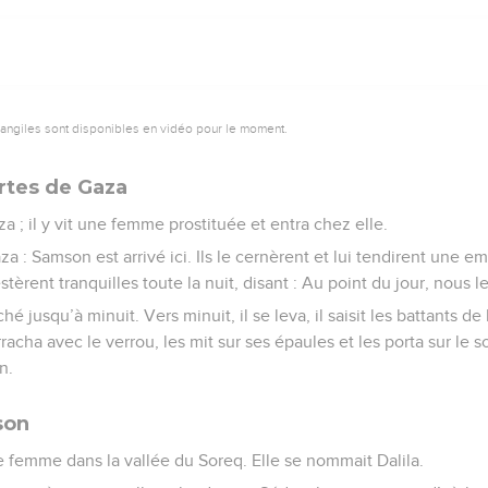
vangiles sont disponibles en vidéo pour le moment.
rtes de Gaza
a ; il y vit une femme prostituée et entra chez elle.
a : Samson est arrivé ici. Ils le cernèrent et lui tendirent une e
 restèrent tranquilles toute la nuit, disant : Au point du jour, nous l
usqu’à minuit. Vers minuit, il se leva, il saisit les battants de l
rracha avec le verrou, les mit sur ses épaules et les porta sur l
n.
son
e femme dans la vallée du Soreq. Elle se nommait Dalila.