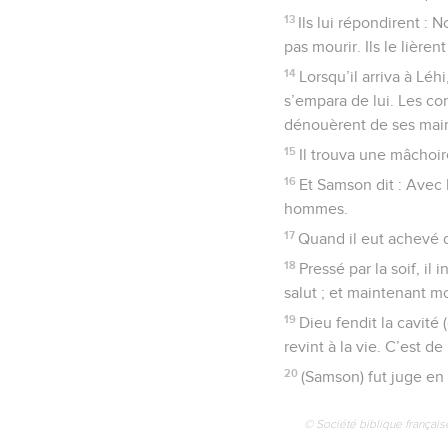
13
Ils lui répondirent : 
pas mourir. Ils le lière
14
Lorsqu’il arriva à Léh
s’empara de lui. Les cor
dénouèrent de ses mai
15
Il trouva une mâchoire
16
Et Samson dit : Avec 
hommes.
17
Quand il eut achevé de
18
Pressé par la soif, il
salut ; et maintenant mo
19
Dieu fendit la cavité (
revint à la vie. C’est d
20
(Samson) fut juge en 
© Société biblique français