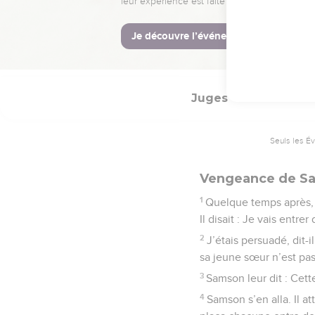
20
La femme de Samson f
© Société biblique français
Juges
15
Seuls les É
Vengeance de S
1
Quelque temps après, 
Il disait : Je vais entr
2
J’étais persuadé, dit-
sa jeune sœur n’est pas
3
Samson leur dit : Cette
4
Samson s’en alla. Il at