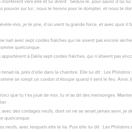
 montèrent vers elle et lui dirent : Séduis-le, pour savoir d’où lu
pouvoir sur lui ; nous le lierons pour le dompter, et nous te d
évèle-moi, je te prie, d’où vient ta grande force, et avec quoi il fa
 me liait avec sept cordes fraîches qui ne soient pas encore sèche
 homme quelconque.
s apportèrent à Dalila sept cordes fraîches, qui n’étaient pas encor
nait-là, près d’elle dans la chambre. Elle lui dit : Les Philistins
 comme se rompt un cordon d’étoupe quand il sent le feu. Ainsi, (l
 Voici que tu t’es joué de moi, tu m’as dit des mensonges. Mainten
ier.
iait avec des cordages neufs, dont on ne se serait jamais servi, je d
e quelconque.
s neufs, avec lesquels elle le lia. Puis elle lui dit : Les Philistins