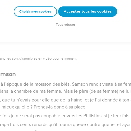
ut (donnée) à son compagnon qui avait été pour lui un ami.
Accepter tous les cookies
Choisir mes cookies
e – Bibli’O, 1978, avec autorisation. Pour vous procurer une Bible imprimée, rendez-vo
Tout refuser
vangiles sont disponibles en vidéo pour le moment.
amson
à l’époque de la moisson des blés, Samson rendit visite à sa f
er dans la chambre de ma femme. Mais le père (de sa femme) ne lui
il, que tu n’avais pour elle que de la haine, et je l’ai donnée à 
 mieux qu’elle ? Prends-la donc à sa place.
 fois je ne serai pas coupable envers les Philistins, si je leur fais
trapa trois cents renards qu’il tourna queue contre queue, et ayant