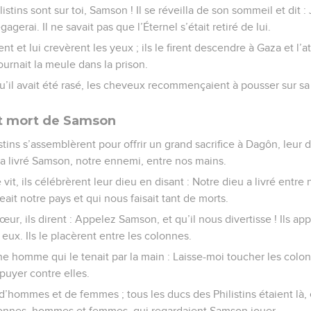
hilistins sont sur toi, Samson ! Il se réveilla de son sommeil et dit
gagerai. Il ne savait pas que l’Éternel s’était retiré de lui.
irent et lui crevèrent les yeux ; ils le firent descendre à Gaza et l
ournait la meule dans la prison.
’il avait été rasé, les cheveux recommençaient à pousser sur sa 
et mort de Samson
stins s’assemblèrent pour offrir un grand sacrifice à Dagôn, leur d
u a livré Samson, notre ennemi, entre nos mains.
vit, ils célébrèrent leur dieu en disant : Notre dieu a livré entre
ait notre pays et qui nous faisait tant de morts.
cœur, ils dirent : Appelez Samson, et qu’il nous divertisse ! Ils a
t eux. Ils le placèrent entre les colonnes.
ne homme qui le tenait par la main : Laisse-moi toucher les colon
puyer contre elles.
 d’hommes et de femmes ; tous les ducs des Philistins étaient là, et 
rsonnes, hommes et femmes, qui regardaient Samson jouer.