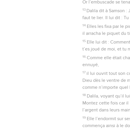
Or l’embuscade se tenai
13
Dalila dit à Samson :
faut te lier. Il lui dit :
14
Elles les fixa par le p
il arracha le piquet du t
15
Elle lui dit : Comment
t’es joué de moi, et tu 
16
Comme elle était chaq
ennuyé,
17
il lui ouvrit tout son
Dieu dès le ventre de ma
comme n’importe quel
18
Dalila, voyant qu’il l
Montez cette fois car il
l’argent dans leurs main
19
Elle l’endormit sur s
commença ainsi à le dom