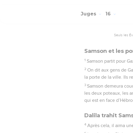
Juges
16
Seuls les É
Samson et les po
1
Samson partit pour Gaz
2
On dit aux gens de Gaz
la porte de la ville. Ils
3
Samson demeura couché j
les deux poteaux, les a
qui est en face d’Hébro
Dalila trahit Sam
4
Après cela, il aima un