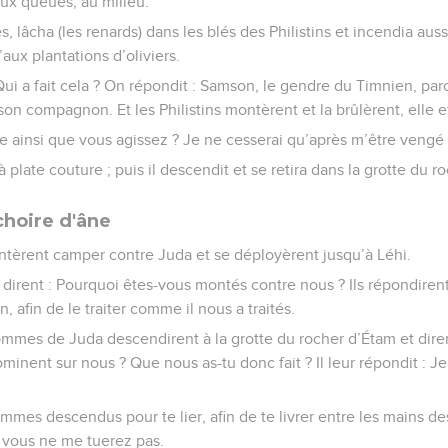
ux queues, au milieu.
es, lâcha (les renards) dans les blés des Philistins et incendia au
’aux plantations d’oliviers.
 Qui a fait cela ? On répondit : Samson, le gendre du Timnien, parc
on compagnon. Et les Philistins montèrent et la brûlèrent, elle e
ce ainsi que vous agissez ? Je ne cesserai qu’après m’être vengé
 à plate couture ; puis il descendit et se retira dans la grotte du 
hoire d'âne
ontèrent camper contre Juda et se déployèrent jusqu’à Léhi.
irent : Pourquoi êtes-vous montés contre nous ? Ils répondire
 afin de le traiter comme il nous a traités.
hommes de Juda descendirent à la grotte du rocher d’Étam et dire
ominent sur nous ? Que nous as-tu donc fait ? Il leur répondit : Je
sommes descendus pour te lier, afin de te livrer entre les mains d
e vous ne me tuerez pas.