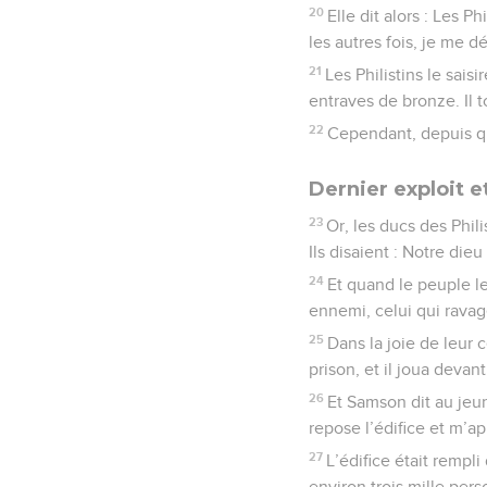
20
Elle dit alors : Les P
les autres fois, je me dé
21
Les Philistins le sais
entraves de bronze. Il t
22
Cependant, depuis qu
Dernier exploit 
23
Or, les ducs des Phili
Ils disaient : Notre die
24
Et quand le peuple le 
ennemi, celui qui ravage
25
Dans la joie de leur 
prison, et il joua devan
26
Et Samson dit au jeu
repose l’édifice et m’ap
27
L’édifice était rempli
environ trois mille pe