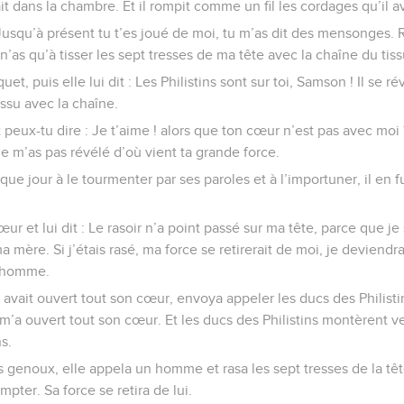
t dans la chambre. Et il rompit comme un fil les cordages qu’il av
 Jusqu’à présent tu t’es joué de moi, tu m’as dit des mensonges. 
 Tu n’as qu’à tisser les sept tresses de ma tête avec la chaîne du tiss
iquet, puis elle lui dit : Les Philistins sont sur toi, Samson ! Il se 
issu avec la chaîne.
 peux-tu dire : Je t’aime ! alors que ton cœur n’est pas avec moi ?
ne m’as pas révélé d’où vient ta grande force.
ue jour à le tourmenter par ses paroles et à l’importuner, il en 
 cœur et lui dit : Le rasoir n’a point passé sur ma tête, parce que j
 mère. Si j’étais rasé, ma force se retirerait de moi, je deviendrai
 homme.
ui avait ouvert tout son cœur, envoya appeler les ducs des Philistins
 m’a ouvert tout son cœur. Et les ducs des Philistins montèrent ve
s.
es genoux, elle appela un homme et rasa les sept tresses de la tê
pter. Sa force se retira de lui.