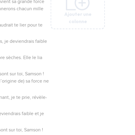
i vient sa grande force
onnerons chacun mille
Ajouter une
Ajouter une
Ajouter une
Ajouter une
Ajouter une
Ajouter une
colonne
colonne
colonne
colonne
colonne
colonne
udrait te lier pour te
s, je deviendrais faible
e sèches. Elle le lia
 sont sur toi, Samson !
’origine de) sa force ne
ant, je te prie, révèle-
eviendrais faible et je
 sont sur toi, Samson !