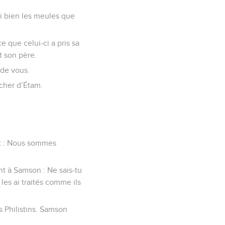
ssi bien les meules que
e que celui-ci a pris sa
t son père.
 de vous.
rocher d’Étam.
nt : Nous sommes
nt à Samson : Ne sais-tu
 les ai traités comme ils
es Philistins. Samson