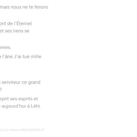
, mais nous ne te ferons
rit de l’Éternel
et ses liens se
ommes.
l’âne J’ai tué mille
on serviteur ce grand
?
eprit ses esprits et
e aujourd’hui à Léhi.
us sur www.editionsbiblio.fr