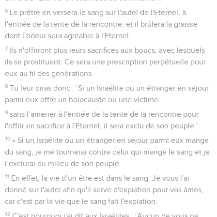
6
Le prêtre en versera le sang sur l'autel de l'Eternel, à
l'entrée de la tente de la rencontre, et il brûlera la graisse
dont l’odeur sera agréable à l'Eternel.
7
Ils n'offriront plus leurs sacrifices aux boucs, avec lesquels
ils se prostituent. Ce sera une prescription perpétuelle pour
eux au fil des générations.
8
Tu leur diras donc : ‘Si un Israélite ou un étranger en séjour
parmi eux offre un holocauste ou une victime
9
sans l’amener à l'entrée de la tente de la rencontre pour
l'offrir en sacrifice à l'Eternel, il sera exclu de son peuple.’
10
» Si un Israélite ou un étranger en séjour parmi eux mange
du sang, je me tournerai contre celui qui mange le sang et je
l’exclurai du milieu de son peuple.
11
En effet, la vie d’un être est dans le sang. Je vous l'ai
donné sur l'autel afin qu'il serve d'expiation pour vos âmes,
car c'est par la vie que le sang fait l'expiation.
12
C'est pourquoi j'ai dit aux Israélites : ‘Aucun de vous ne