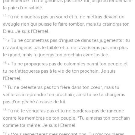
par violence. Tu ne garderas pas chez toi jusqu'au lendemain
la paie d’un salarié.
14
Tu ne maudiras pas un sourd et tu ne mettras devant un
aveugle rien qui puisse le faire tomber, mais tu craindras ton
Dieu. Je suis l'Eternel.
15
» Tu ne commettras pas d'injustice dans tes jugements : tu
n’avantageras pas le faible et tu ne favoriseras pas non plus
le grand, mais tu jugeras ton prochain avec justice.
16
» Tu ne propageras pas de calomnies parmi ton peuple et
tu ne t’attaqueras pas à la vie de ton prochain. Je suis
l'Eternel.
17
Tu ne détesteras pas ton frère dans ton cœur, mais tu
veilleras à reprendre ton prochain, ainsi tu ne te chargeras
pas d'un péché à cause de lui.
18
Tu ne te vengeras pas et tu ne garderas pas de rancune
contre les membres de ton peuple. *Tu aimeras ton prochain
comme toi-même. Je suis l'Eternel.
19
» Vous respecterez mes prescriptions. Tu n'accoupleras