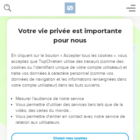
dureront plus que d’habitude, sera impure pendant toute la
période de son écoulement, comme pendant ses règles.
26
Tout lit sur lequel elle couchera pendant la durée de cet
Segond 21
écoulement sera comme le lit de ses règles et tout objet sur
Votre vie privée est importante
Lévitique
15
lequel elle s'assiéra sera impur comme lors de ses règles.
pour nous
27
Si quelqu’un les touche, il sera impur. Il lavera ses
vêtements, se lavera dans l'eau et sera impur jusqu'au soir.
En cliquant sur le bouton « Accepter tous les cookies », vous
28
Lorsqu'elle sera purifiée de son écoulement, elle
acceptez que TopChrétien utilise des traceurs (comme des
cookies ou l'identifiant unique de votre compte utilisateur) et
comptera encore 7 jours après lesquels elle sera pure.
traite vos données à caractère personnel (comme vos
29
Le huitième jour, elle prendra deux tourterelles ou deux
données de navigation et les informations renseignées dans
jeunes pigeons et elle les apportera au prêtre à l'entrée de la
votre compte utilisateur) dans les buts suivants :
tente de la rencontre.
Mesurer l'audience de notre service
30
Le prêtre offrira l'un en sacrifice d'expiation et l'autre en
Vous permettre d'utiliser des services tiers tels que de la
holocauste, et il fera l'expiation pour elle devant l'Eternel à
vidéo, des cartes du monde…
Vous permettre d'entrer en contact avec notre service de
cause de l’écoulement qui la rendait impure.
relation aux utilisateurs.
31
» Vous éloignerez les Israélites de ce qui les met en état
d’impureté, ainsi ils ne mourront pas pour avoir rendu impure
Choisir mes cookies