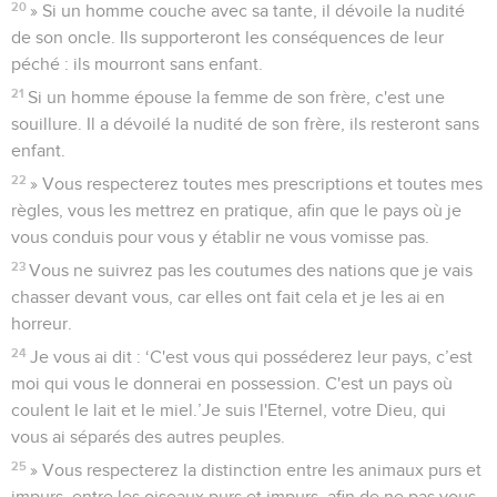
20
» Si un homme couche avec sa tante, il dévoile la nudité
de son oncle. Ils supporteront les conséquences de leur
péché : ils mourront sans enfant.
21
Si un homme épouse la femme de son frère, c'est une
souillure. Il a dévoilé la nudité de son frère, ils resteront sans
enfant.
22
» Vous respecterez toutes mes prescriptions et toutes mes
règles, vous les mettrez en pratique, afin que le pays où je
vous conduis pour vous y établir ne vous vomisse pas.
23
Vous ne suivrez pas les coutumes des nations que je vais
chasser devant vous, car elles ont fait cela et je les ai en
horreur.
24
Je vous ai dit : ‘C'est vous qui posséderez leur pays, c’est
moi qui vous le donnerai en possession. C'est un pays où
coulent le lait et le miel.’Je suis l'Eternel, votre Dieu, qui
vous ai séparés des autres peuples.
25
» Vous respecterez la distinction entre les animaux purs et
impurs, entre les oiseaux purs et impurs, afin de ne pas vous