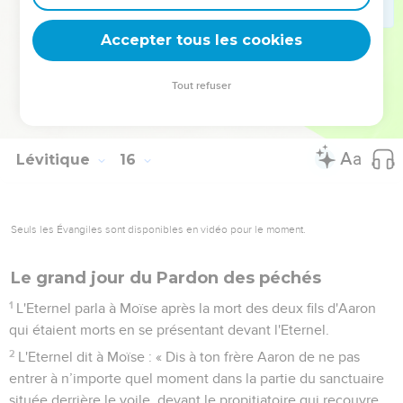
mon habitation au milieu d'eux. »
32
Telle est la loi pour l’homme qui a une blennorragie ou qui
Accepter tous les cookies
est impur en raison d’une éjaculation,
33
pour la femme qui a ses règles, pour l'homme ou la femme
Tout refuser
qui a un écoulement et pour l'homme qui couche avec une
femme impure.
Lévitique
16
Seuls les Évangiles sont disponibles en vidéo pour le moment.
Le grand jour du Pardon des péchés
1
L'Eternel parla à Moïse après la mort des deux fils d'Aaron
qui étaient morts en se présentant devant l'Eternel.
2
L'Eternel dit à Moïse : « Dis à ton frère Aaron de ne pas
entrer à n’importe quel moment dans la partie du sanctuaire
située derrière le voile, devant le propitiatoire qui recouvre