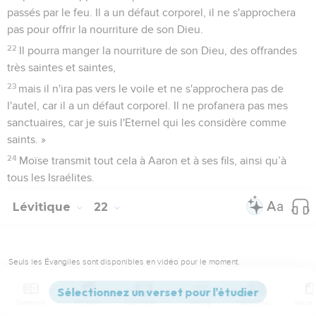
passés par le feu. Il a un défaut corporel, il ne s'approchera
pas pour offrir la nourriture de son Dieu.
22
Il pourra manger la nourriture de son Dieu, des offrandes
très saintes et saintes,
23
mais il n'ira pas vers le voile et ne s'approchera pas de
l'autel, car il a un défaut corporel. Il ne profanera pas mes
sanctuaires, car je suis l'Eternel qui les considère comme
saints. »
24
Moïse transmit tout cela à Aaron et à ses fils, ainsi qu’à
tous les Israélites.
Lévitique
22
Seuls les Évangiles sont disponibles en vidéo pour le moment.
c. La consommation des offrandes faites à
Contenus
Versions
Commentaires
Strong
Dictionnaire